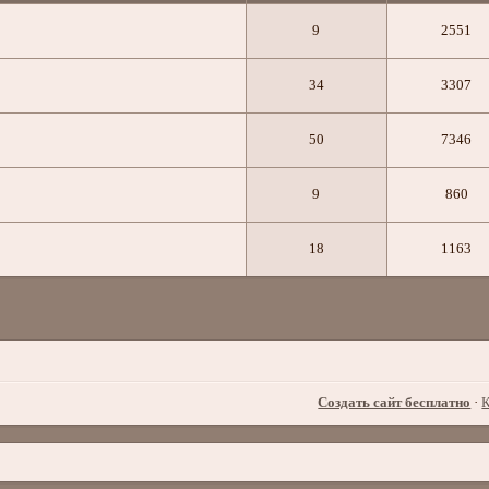
9
2551
34
3307
50
7346
9
860
18
1163
Создать сайт бесплатно
·
К