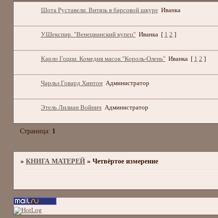
Шота Руставели. Витязь в барсовой шкуре
Иванка
У.Шекспир. "Венецианский купец"
Иванка
[
1
2
]
Карло Гоцци. Комедия масок "Король-Олень"
Иванка
[
1
2
]
Чарльз Говард Хинтон
Администратор
Этель Лилиан Войнич
Администратор
Страница:
1
»
КНИГА МАТЕРЕЙ
»
Четвёртое измерение