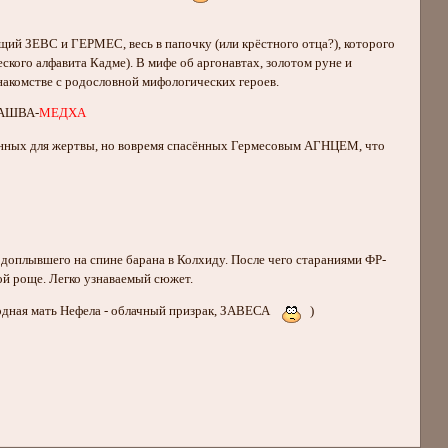
!
ий ЗЕВС и ГЕРМЕС, весь в папочку (или крёстного отца?), которого
ского алфавита Кадме). В мифе об аргонавтах, золотом руне и
накомстве с родословной мифологических героев.
 АШВА-
МЕДХА
аченных для жертвы, но вовремя спасённых Гермесовым АГНЦЕМ, что
оплывшего на спине барана в Колхиду. После чего стараниями ФР-
ой роще. Легко узнаваемый сюжет.
 родная мать Нефела - облачный призрак, ЗАВЕСА
)