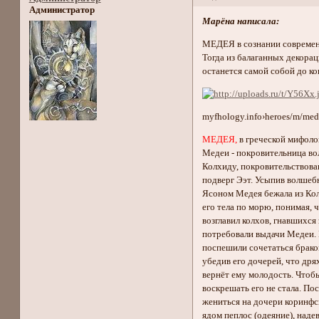
Администратор
Марёна написала:
МЕДЕЯ в сознании современн
Тогда из балаганных декорац
останется самой собой до кон
myfhology.info›heroes/m/med
МЕДЕЯ,
в греческой мифолог
Медеи - покровительница вол
Колхиду, покровительствова
подверг Ээт. Усыпив волшеб
Ясоном Медея бежала из Кол
его тела по морю, понимая, 
возглавил колхов, гнавшихся
потребовали выдачи Медеи. 
поспешили сочетаться брако
убедив его дочерей, что дря
вернёт ему молодость. Чтобы
воскрешать его не стала. По
жениться на дочери коринфс
ядом пеплос (одеяние), наде