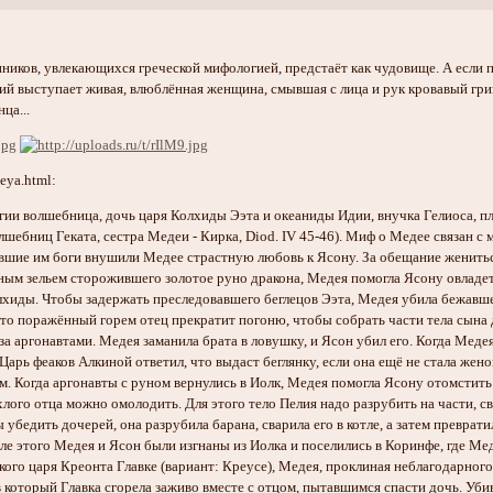
иков, увлекающихся греческой мифологией, предстаёт как чудовище. А если п
ий выступает живая, влюблённая женщина, смывшая с лица и рук кровавый грим
ца...
eya.html:
ии волшебница, дочь царя Колхиды Ээта и океаниды Идии, внучка Гелиоса, племя
шебниц Геката, сестра Медеи - Кирка, Diod. IV 45-46). Миф о Медее связан с 
вшие им боги внушили Медее страстную любовь к Ясону. За обещание женитьс
ным зельем сторожившего золотое руно дракона, Медея помогла Ясону овладет
хиды. Чтобы задержать преследовавшего беглецов Ээта, Медея убила бежавшего
что поражённый горем отец прекратит погоню, чтобы собрать части тела сына дл
 за аргонавтами. Медея заманила брата в ловушку, и Ясон убил его. Когда Мед
Царь феаков Алкиной ответил, что выдаст беглянку, если она ещё не стала ж
м. Когда аргонавты с руном вернулись в Иолк, Медея помогла Ясону отомстить
хлого отца можно омолодить. Для этого тело Пелия надо разрубить на части, 
 убедить дочерей, она разрубила барана, сварила его в котле, а затем преврати
сле этого Медея и Ясон были изгнаны из Иолка и поселились в Коринфе, где М
кого царя Креонта Главке (вариант: Креусе), Медея, проклиная неблагодарног
в который Главка сгорела заживо вместе с отцом, пытавшимся спасти дочь. Уб