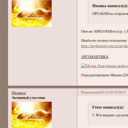
Иванка написал(а)
ОРГоНАВты отправля
Они же АРКО-НАВты (ср. с 
Наиболее полное изложение 
http://mythology.sgu.ru/myth
АРГОНАВТИКА
Отредактировано Иванка (20
Поделиться
2013-11-03 13:56:27
Иванка
Активный участник
Foxes написал(а):
С Яги видимо сделали