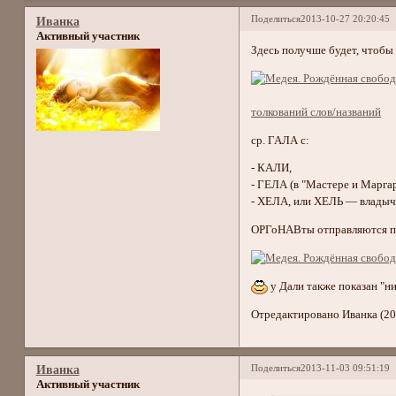
Поделиться
2013-10-27 20:20:45
Иванка
Активный участник
Здесь получше будет, чтобы 
Kallipiga —
толкований слов/названий
ср. ГАЛА с:
- КАЛИ,
- ГЕЛА (в "Мастере и Маргар
- ХЕЛА, или ХЕЛЬ — владычи
ОРГоНАВты отправляются 
у Дали также показан "ни
Отредактировано Иванка (20
Поделиться
2013-11-03 09:51:19
Иванка
Активный участник