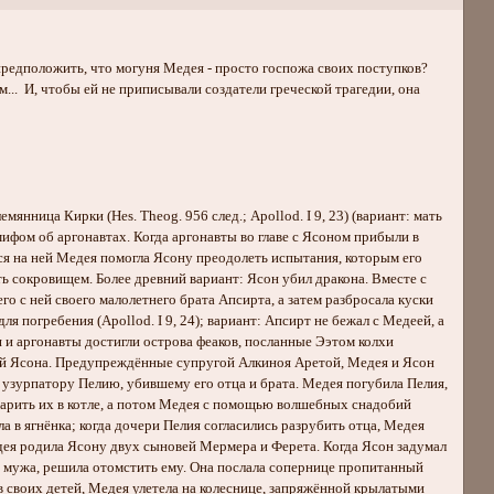
редположить, что могуня Медея - просто госпожа своих поступков?
... И, чтобы ей не приписывали создатели греческой трагедии, она
нница Кирки (Hes. Theog. 956 след.; Apollod. I 9, 23) (вариант: мать
мифом об аргонавтах. Когда аргонавты во главе с Ясоном прибыли в
я на ней Медея помогла Ясону преодолеть испытания, которым его
ь сокровищем. Более древний вариант: Ясон убил дракона. Вместе с
 с ней своего малолетнего брата Апсирта, а затем разбросала куски
я погребения (Apollod. I 9, 24); вариант: Апсирт не бежал с Медеей, а
ея и аргонавты достигли острова феаков, посланные Ээтом колхи
еной Ясона. Предупреждённые супругой Алкиноя Аретой, Медея и Ясон
 узурпатору Пелию, убившему его отца и брата. Медея погубила Пелия,
сварить их в котле, а потом Медея с помощью волшебных снадобий
ла в ягнёнка; когда дочери Пелия согласились разрубить отца, Медея
едея родила Ясону двух сыновей Мермера и Ферета. Когда Ясон задумал
о мужа, решила отомстить ему. Она послала сопернице пропитанный
ив своих детей, Медея улетела на колеснице, запряжённой крылатыми