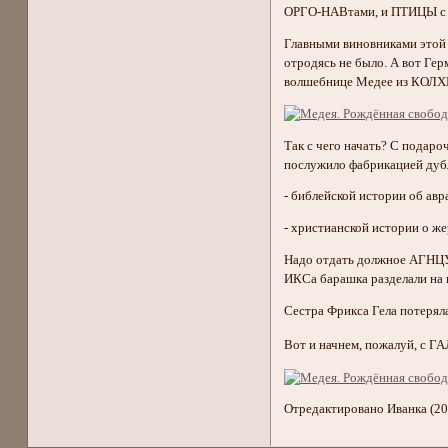
ОРГО-НАВтами, и ПТИЦЫ с же
Главными виновниками этой 
отродясь не было. А вот Гер
волшебнице Медее из КОЛХИД
Так с чего начать? С подар
послужило фабрикацией дуб
- библейской истории об ав
- христианской истории о 
Надо отдать должное АГНЦУ
ИКСа барашка разделали на 
Сестра Фрикса Гела потерял
Вот и начнем, пожалуй, с Г
Отредактировано Иванка (20