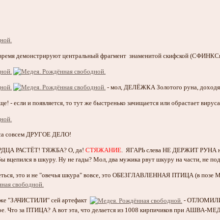
 время демонстрируют центральный фрагмент знаменитой скифской (СФИН
- мол, ДЕЛЁЖКА Золотого руна, доходя
ще! - если и появляется, то тут же быстренько зачищается или обрастает вирус
урса совсем ДРУГОЕ ДЕЛО!
ЕРДЦА РАСТЁТ! ТЯЖБА? О, да!
СТЯЖАНИЕ
. ЯГАРЬ слева НЕ ДЕРЖИТ РУНА н
ы вцепился в шкуру. Ну не гады? Мол, два мужика рвут шкуру на части, не по
еться, это и не "овечья шкура" вовсе, это ОБЕЗГЛАВЛЕННАЯ ПТИЦА (в по
кже "ЗАЧИСТИЛИ" сей артефакт
- ОТЛОМИЛИ 
ное. Что за ПТИЦА? А вот эта, что делается из 1008 кирпичиков при АШВА-МЕ