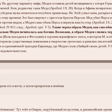
). По другому варианту мифа, Медея оставила детей молящимися у алтаря Геры,
 женой Эгея, родив ему сына Меда (Apollod. I 9, 28). Когда в Афины возвратилс
 убедила мужа попытаться погубить пришельца. Но Эгей узнал сына, раскрыл к
 к тому времени Ээт был свергнут с престола братом Персом. Мед убил Перса и
е против индов, а Медея сама убила Перса и вернула власть отцу (Apollod. I 9
d. IV 811 след.; Apollod. epit. V 5).
Такие черты образа Медеи, как способно
чально Медея почиталась как богиня. Возможно, в образе Медеи слились ч
к (Иолк находился в Фессалии) и героини коринфского эпоса, в котором М. и е
ерпели существенные изменения в творчестве греческих и римских писателей
 в одноимённой трагедии Еврипида, где Медея стала убийцей своих детей. У С
следовательностью.
:
ила его в котле, а затем превратила в ягнёнка
 оближешь! Тут тебе и Озирис, порубленный на кусочки, и дионисийские оргии