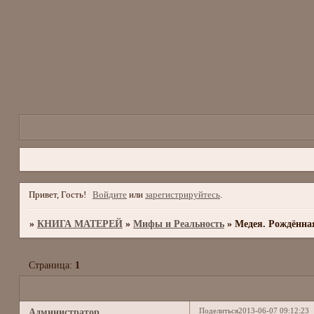
Привет, Гость!
Войдите
или
зарегистрируйтесь
.
»
КНИГА МАТЕРЕЙ
»
Мифы и Реальность
»
Медея. Рождённа
Страница:
1
Поделиться
2013-06-07 09:12:23
Администратор