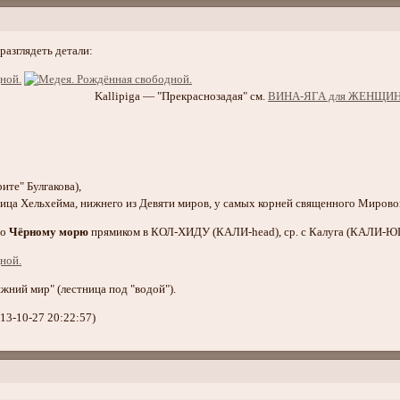
разглядеть детали:
 "Прекраснозадая" см.
ВИНА-ЯГА для ЖЕНЩИ
ите" Булгакова),
ца Хельхейма, нижнего из Девяти миров, у самых корней священного Мирово
по
Чёрному морю
прямиком в КОЛ-ХИДУ (КАЛИ-head), ср. с Калуга (КАЛИ-Ю
жний мир" (лестница под "водой").
13-10-27 20:22:57)