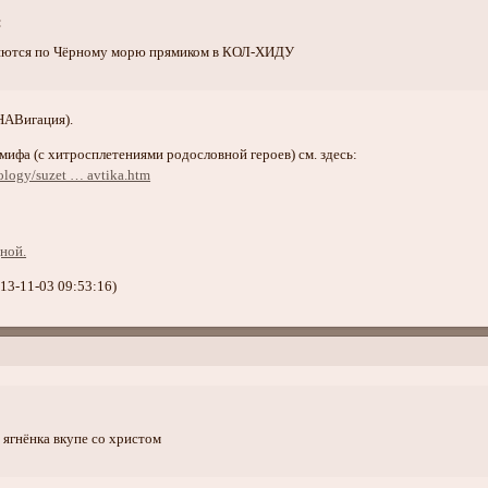
:
ются по Чёрному морю прямиком в КОЛ-ХИДУ
НАВигация).
мифа (с хитросплетениями родословной героев) см. здесь:
ology/suzet … avtika.htm
13-11-03 09:53:16)
 ягнёнка вкупе со христом