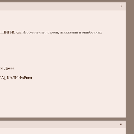
3
Н
, ПИГИЯ см.
Изобличение подмен, искажений и ошибочных
го Древа.
ГА), КАЛИ-ФоРния.
4