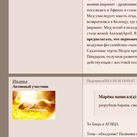
конями (вариант - драконами
поселилась в Афинах и стала
Мед унаследует власть отца,
возвратились в Колхиду, где
[вариант: Мед погиб в поход
стала женой Ахилла(Apoll. Rho
предполагать, что первона
колдуньи фессалийских сказо
Сказочные черты Медеи прет
Пиндаром, получила развитие
действующая с жестокой по
Поделиться
2013-10-26 18:05:07
Иванка
Активный участник
Марёна написал(а)
разрубила барана, свар
То бишь в АГНЦА.
Тема - объедение! Пальчики