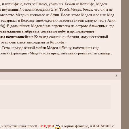
 и коринфяне, мстя за Главку, убили их. Бежав из Коринфа, Медея
я неузнанный отцом наследник Эгея Тесей, Медея, боясь, что он, а не
оварство Медеи и изгнал её из Афин. После этого Медея и её сын Мед
 воцарился в Колхиде, впоследствии завоевав значительную часть Азии
, 28)]. В дальнейшем Медея была перенесена на острова блаженных, где
сть оживлять мёртвых, летать по небу и пр., позволяют
ерты почитавшейся в Колхиде
солнечной богини, могущественной
ё отец считались выходцами из Коринфа.
. Тема неразделённой любви Медеи к Ясону, намеченная ещё
енеки (трагедия «Медея») она предстаёт как суровая мстительница,
2
, и христианская просКО
МИДИЯ
в одном флаконе, и ДАНАИДЫ с