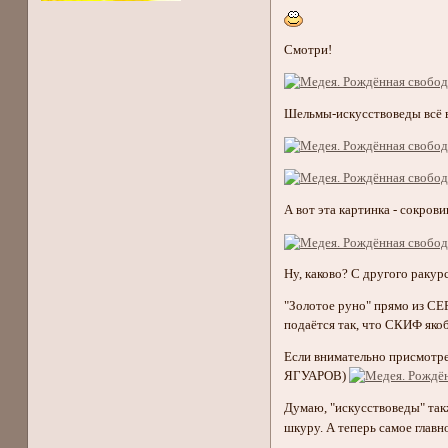
Смотри!
Шельмы-искусствоведы всё
А вот эта картинка - сокрови
Ну, каково? С другого рак
"Золотое руно" прямо из С
подаётся так, что СКИФ якоб
Если внимательно присмотр
ЯГУАРОВ)
Думаю, "искусствоведы" та
шкуру. А теперь самое глав