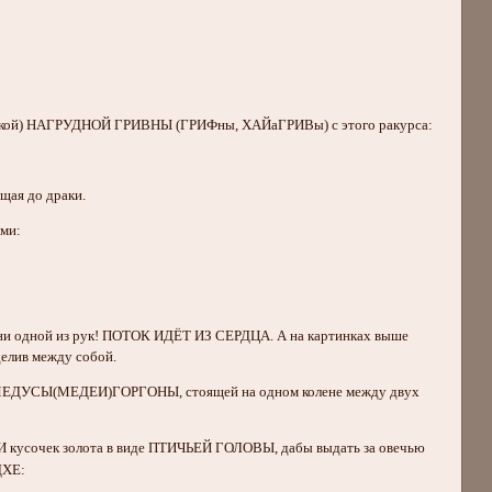
КСкой) НАГРУДНОЙ ГРИВНЫ (ГРИФны, ХАЙаГРИВы) с этого ракурса:
щая до драки.
ами:
и одной из рук! ПОТОК ИДЁТ ИЗ СЕРДЦА. А на картинках выше
делив между собой.
зе МЕДУСЫ(МЕДЕИ)ГОРГОНЫ, стоящей на одном колене между двух
кусочек золота в виде ПТИЧЬЕЙ ГОЛОВЫ, дабы выдать за овечью
ДХЕ: