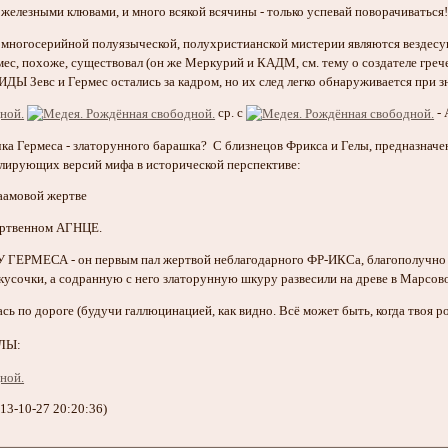
лезными клювами, и много всякой всячины - только успевай поворачиваться
многосерийной полуязыческой, полухристианской мистерии являются вездесущ
мес, похоже, существовал (он же Меркурий и КАДМ, см. тему о создателе грече
Ы Зевс и Гермес остались за кадром, но их след легко обнаруживается при з
ср. с
-
очка Гермеса - златорунного барашка? С близнецов Фрикса и Гелы, предназн
лирующих версий мифа в исторической перспективе:
раамовой жертве
жертвенном АГНЦЕ.
 ГЕРМЕСА - он первым пал жертвой неблагодарного ФР-ИКСа, благополучно д
кусочки, а содранную с него златорунную шкуру развесили на древе в Марсов
ась по дороге (будучи галлюцинацией, как видно. Всё может быть, когда твоя
АЛЫ:
13-10-27 20:20:36)