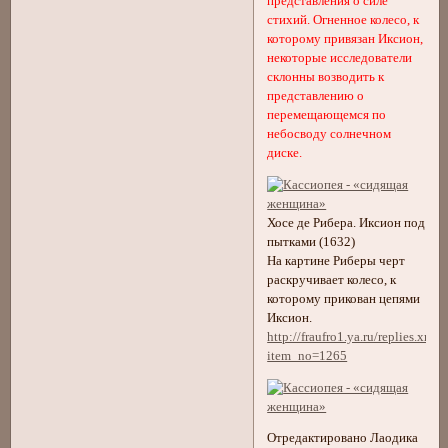
представления о силе
стихий. Огненное колесо, к
которому привязан Иксион,
некоторые исследователи
склонны возводить к
представлению о
перемещающемся по
небосводу солнечном
диске.
Хосе де Рибера. Иксион под
пытками (1632)
На картине Риберы черт
раскручивает колесо, к
которому прикован цепями
Иксион.
http://fraufro1.ya.ru/replies.xml?
item_no=1265
Отредактировано Лаодика