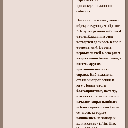
характеристик
прохождения данного
события.
Плиний описывает данный
обряд следующим образом:
"Этруски делили небо на 4
части. Каждая из этих
четвертей делилась в свою
очередь на 4. Восемь
первых частей в северном
направлении были слева, а
восемь других -
противоположных -
справа. Наблюдатель
стоял в направлении к
югу. Левые части
благоприятные, потому,
что эта сторона является
началом мира; наиболее
неблагоприятными были
те части, которые
начинались на западе и
шли к северу (Plin. Hist.