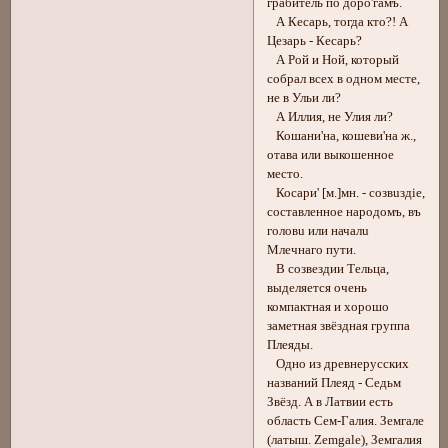
грабитель по доро'гамъ.
А Кесарь, тогда кто?! А
Цезарь - Кесарь?
А Рой и Ной, который
собрал всех в одном месте,
не в Ульи ли?
А Иллия, не Улия ли?
Кошани'на, кошеви'на ж.,
отава или выкошенное
место.
Косари' [м.]мн. - созвuздiе,
составленное народомъ, въ
головu или началu
Млечнаго пути.
В созвездии Тельца,
выделяется очень
компактная и хорошо
заметная звёздная группа
Плеяды.
Одно из древнерусских
названий Плеяд - Седьм
Звёзд. А в Латвии есть
область Сем-Галия. Земгале
(латыш. Zemgale), Земгалия