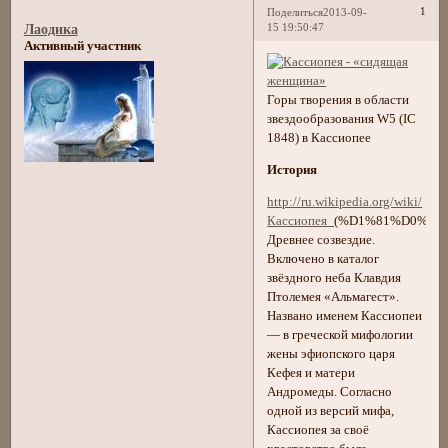
1
Поделиться
2013-09-
15 19:50:47
Лаодика
Активный участник
Горы творения в области
звездообразования W5 (IC
1848) в Кассиопее
История
http://ru.wikipedia.org/wiki/
Кассиопея_
(%D1%81%D0%B
Древнее созвездие.
Включено в каталог
звёздного неба Клавдия
Птолемея «Альмагест».
Названо именем Кассиопеи
— в греческой мифологии
жены эфиопского царя
Кефея и матери
Андромеды. Согласно
одной из версий мифа,
Кассиопея за своё