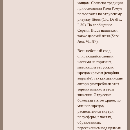
концом. Согласно традиции,
при основании Рима Ромул
пользовался по этрусскому
ритуалу lituus (Cic. De div.,
I, 30). По сообщению
Сервия, lituus назывался
также царский жезл (Serv.
Aen. VII, 87).
Весь небесный свод,
опирающийся своими
частями на горизонт,
являлся для этрусских
жрецов храмом (templum
augurale), так как латинские
авторы употребляли этот
термин именно в этом
значении. Этрусские
божества в этом храме, по
мнению жрецов,
располагались внутри
полусферы, в частях,
образованных
пересечением под прямым