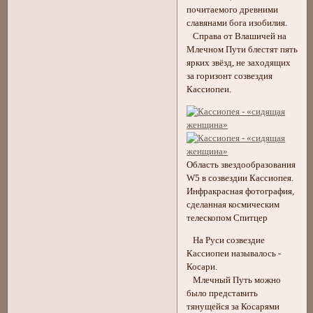
почитаемого древними
славянами бога изобилия.
Справа от Влашичей на
Млечном Пути блестят пять
ярких звёзд, не заходящих
за горизонт созвездия
Кассиопеи.
Область звездообразования
W5 в созвездии Кассиопея.
Инфракрасная фотография,
сделанная космическим
телескопом Спитцер
На Руси созвездие
Кассиопеи называлось -
Косари.
Млечный Путь можно
было представить
тянущейся за Косарями