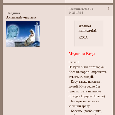
8
Поделиться
2013-11-
14 23:17:05
Лаодика
Активный участник
Иванка
написал(а):
КОСА
Медовая Веда
Глава 1
На Руси была поговорка -
Коса въ порогu охраняетъ
отъ злыхъ людей.
Косу также называли -
щукой. Интересно бы
просмотреть название
города - Щецин(Польша).
Коса'рь это человек
косящий траву.
Косе'цъ - разбойникъ,