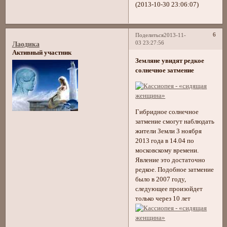
(2013-10-30 23:06:07)
6
Поделиться
2013-11-
03 23:27:56
Лаодика
Активный участник
Земляне увидят редкое
солнечное затмение
Гибридное солнечное
затмение смогут наблюдать
жители Земли 3 ноября
2013 года в 14.04 по
московскому времени.
Явление это достаточно
редкое. Подобное затмение
было в 2007 году,
следующее произойдет
только через 10 лет