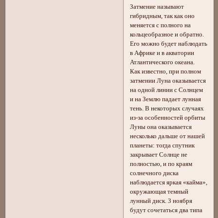
Затмение называют
гибридным, так как оно
меняется с полного на
кольцеобразное и обратно.
Его можно будет наблюдать
в Африке и в акватории
Атлантического океана.
Как известно, при полном
затмении Луна оказывается
на одной линии с Солнцем
и на Землю падает лунная
тень. В некоторых случаях
из-за особенностей орбиты
Луны она оказывается
несколько дальше от нашей
планеты: тогда спутник
закрывает Солнце не
полностью, и по краям
солнечного диска
наблюдается яркая «кайма»,
окружающая темный
лунный диск. 3 ноября
будут сочетаться два типа