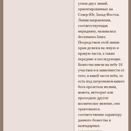
углом двух линий,
ориентированных на
Север-Юг, Запад-Восток.
Линия направления,
соответствующая
меридиану, называлась
decumanus limes.
Посредством этой линии
храм делился на левую и
правую части, а также
передние и последующие.
Божества имели на небе 16
участков и в зависимости от
того, в какой части неба, то
есть под патронажем какого
бога пролетала молния,
комета, метеорит или
проходило другое
космическое явление, оно
трактовалось
соответственно характеру
данного божества и
календарных