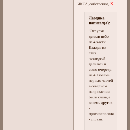
Х
ИКСА, собственно,
Лаодика
написал(а):
"Этруски
делили небо
на 4 части.
Каждая из
этих
четвертей
делилась в
свою очередь
на 4. Восемь
первых частей
в северном
направлении
были слева, а
восемь других
-
противоположных
- справа.