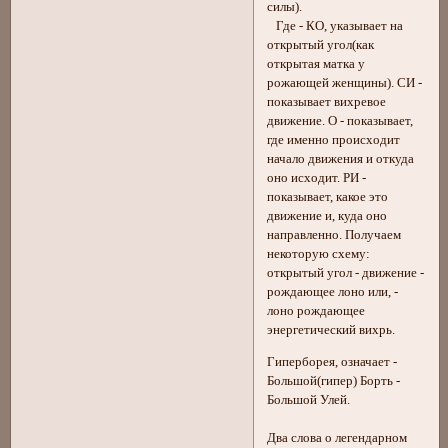
силы).
Где - КО, указывает на
открытый угол(как
открытая матка у
рожающей женщины). СИ -
показывает вихревое
движение. О - показывает,
где именно происходит
начало движения и откуда
оно исходит. РИ -
показывает, какое это
движение и, куда оно
направленно. Получаем
некоторую схему:
открытый угол - движение -
рождающее лоно или, -
лоно рождающее
энергетический вихрь.
Гиперборея, означает -
Большой(гипер) Борть -
Большой Улей.
Два слова о легендарном