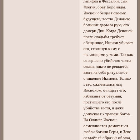
лапифов в Фессалии, сын
Флегия, брат Корониды.
Иксион обещает своему
будущему тестю Деионею
большие дары за руку его
дочери Дии. Когда Деионей
после свадьбы требует
обещанное, Иксион убивает
его, столкнув в яму с
пылающими углями. Так как
совершено убийство члена
семьи, никто не решается
взять на себя ритуальное
очищение Иксиона. Только
Зевс, сжалившись над
Иксионом, очищает его,
избавляет от безумия,
постигшего его после
убийства тестя, и даже
допускает к трапезе богов.
На Олимпе Иксион
осмеливается домогаться
любви богини Геры, и Зевс
создаёт её образ из облака,