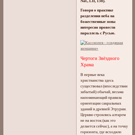
Nat., LII, 138).
Говоря о практике
разделения неба на
божественные зоны
интересно провести
параллель с Русью.
Чертоги Звёздного
Храма
В первые века
христианства здесь
существовал (впоследствии
забытый) обычай, весьма
напоминающий правила
ориентации сакральных
зданий в древней Этрурии.
Церкви строились алтарем
не на восток (как это
делается сейчас), а на точку
горизонта, где всходило