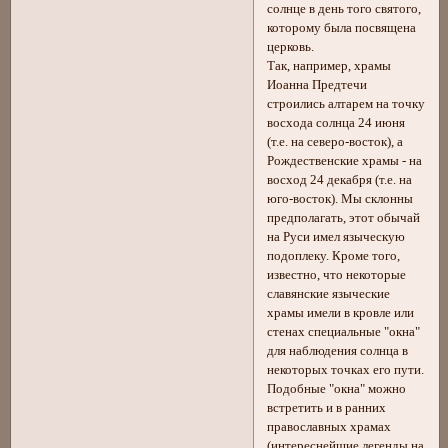
солнце в день того святого,
которому была посвящена
церковь.
Так, например, храмы
Иоанна Предтечи
строились алтарем на точку
восхода солнца 24 июня
(т.е. на северо-восток), а
Рождественские храмы - на
восход 24 декабря (т.е. на
юго-восток). Мы склонны
предполагать, этот обычай
на Руси имел языческую
подоплеку. Кроме того,
известно, что некоторые
славянские языческие
храмы имели в кровле или
стенах специальные "окна"
для наблюдения солнца в
некоторых точках его пути.
Подобные "окна" можно
встретить и в ранних
православных храмах
(интереснейшие легенды на