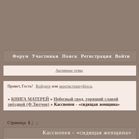
Форум
Участники
Поиск
Регистрация
Войти
Активные темы
Привет, Гость!
Войдите
или
зарегистрируйтесь
.
»
КНИГА МАТЕРЕЙ
»
Небесный свод, горящий славой
звёздной (Ф.Тютчев)
»
Кассиопея - «cидящая женщина»
Страница:
1
2
»
Кассиопея - «cидящая женщина»