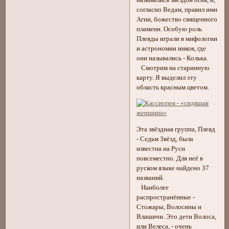
согласно Ведам, правил ими
Агни, божество священного
пламени. Особую роль
Плеяды играли в мифологии
и астрономии инков, где
они назывались - Колька.
Смотрим на старинную
карту. Я выделил эту
область красным цветом.
Эта звёздная группа, Плеяд
- Седьм Звёзд, была
известна на Руси
повсеместно. Для неё в
руском языке найдено 37
названий.
Наиболее
распространённые -
Стожары, Волосины и
Влашичи. Это дети Волоса,
или Велеса, - очень