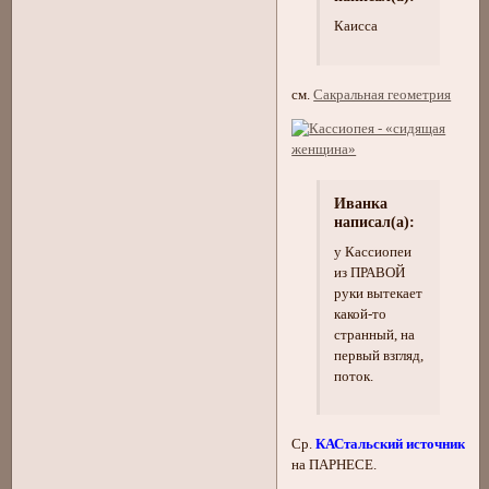
Каисса
см.
Сакральная геометрия
Иванка
написал(а):
у Кассиопеи
из ПРАВОЙ
руки вытекает
какой-то
странный, на
первый взгляд,
поток.
Ср.
КАСтальский источник
на ПАРНЕСЕ.