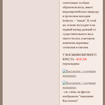
сплетенные особым
образом волосы, имеет
индоевропейскую природу:
в греческом находим
keskeon – "пакля". К этой
же основе восходит и на
первый взгляд далекий от
существительного коса
глагол чесать, в котором
изменены корневые
согласная и гласная.
У ВОСЬМИКОНЕЧНОГО
КРЕСТА -
КОСАЯ
перекладина:
- см. слева, на фреске
изображено "наказание
Кассиопеи".