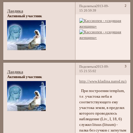
2
Поделиться
2013-09-
15 20:59:39
Лаодика
Активный участник
3
Поделиться
2013-09-
15 21:55:02
Лаодика
Активный участник
http://www.kladina.narod.ru/nag
При построении templum,
т.е. участока неба и
соответствующего ему
участока земли, в пределах
которого проводилось
наблюдение (Liv., I, 18, 6)
служил lituus (lituum) -
палка без сучков с загнутым