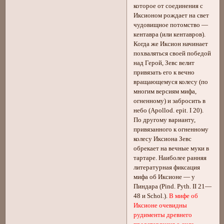
которое от соединения с
Иксионом рождает на свет
чудовищное потомство —
кентавра (или кентавров).
Когда же Иксион начинает
похваляться своей победой
над Герой, Зевс велит
привязать его к вечно
вращающемуся колесу (по
многим версиям мифа,
огненному) и забросить в
небо (Apollod. epit. I 20).
По другому варианту,
привязанного к огненному
колесу Иксиона Зевс
обрекает на вечные муки в
тартаре. Наиболее ранняя
литературная фиксация
мифа об Иксионе — у
Пиндара (Pind. Pyth. II 21—
48 и Schol.).
В мифе об
Иксионе очевидны
рудименты древнего