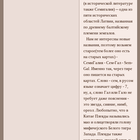
(в исторической литературе
также Семигалия) -- одна из
пяти исторических
областей Латвии, названная
по древнему балтийскому
племени земгалов.
Нам не интересны новые
названия, поэтому возьмем
старое(тем более оно есть
на старых картах) -
СемиГалия - Сем-Гал - Sem-
Gal. Именно так, через тире
оно пишется на старых
картах. Слово - сем, в русом
языке означает цифру - 7,
ну, а, слово Гал или Гало не
требует даже пояснения -
это звезда, сияние, нимб,
ореол. Любопытно, что в
Китае Плеяды назывались
мао и олицетворяли голову
мифичеjского Белого тигра
Запада. Плеяды также
назывались звездой огня, и,