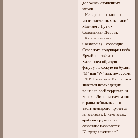
дорожкой скошенных
злаков.
Не случайно одно из
многочисленных названий
Млечного Пути -
Соломенная Дорога.
Кассиопея (лат.
Cassiopeia) -- созвездие
Северного полушария неба.
Ярчайшие звёзды
Кассиопеи образуют
фигуру, похожую на буквы
"М" или "W" или, по-русски,
- "Ш". Созвездие Кассиопеи
является незаходящим
почти на всей территории
России. Лишь на самом юге
страны небольшая его
часть ненадолго прячется
за горизонт. В некоторых
арабских рукописях
созвездие называется
"Сидящая женщина".