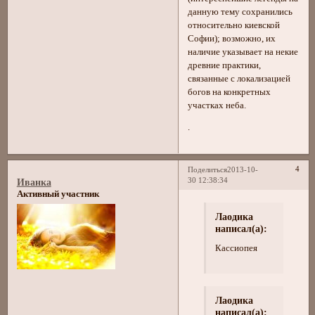
данную тему сохранились
относительно киевской
Софии); возможно, их
наличие указывает на некие
древние практики,
связанные с локализацией
богов на конкретных
участках неба.
.
4
Поделиться
2013-10-
30 12:38:34
Иванка
Активный участник
Лаодика
написал(а):
Кассиопея
Лаодика
написал(а):