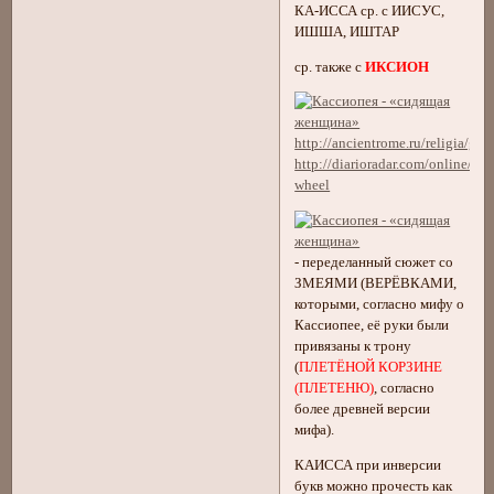
КА-ИССА ср. с ИИСУС,
ИШША, ИШТАР
ср. также с
ИКСИОН
http://ancientrome.ru/religia/gre
http://diarioradar.com/online/inc
wheel
- переделанный сюжет со
ЗМЕЯМИ (ВЕРЁВКАМИ,
которыми, согласно мифу о
Кассиопее, её руки были
привязаны к трону
(
ПЛЕТЁНОЙ КОРЗИНЕ
(ПЛЕТЕНЮ)
, согласно
более древней версии
мифа).
КАИССА при инверсии
букв можно прочесть как