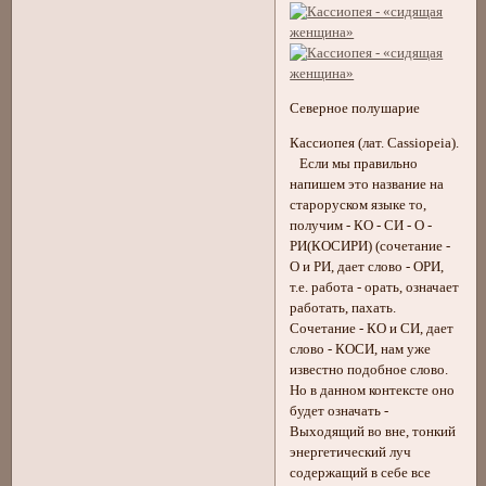
Северное полушарие
Кассиопея (лат. Cassiopeia).
Если мы правильно
напишем это название на
староруском языке то,
получим - КО - СИ - О -
РИ(КОСИРИ) (сочетание -
О и РИ, дает слово - ОРИ,
т.е. работа - орать, означает
работать, пахать.
Сочетание - КО и СИ, дает
слово - КОСИ, нам уже
известно подобное слово.
Но в данном контексте оно
будет означать -
Выходящий во вне, тонкий
энергетический луч
содержащий в себе все