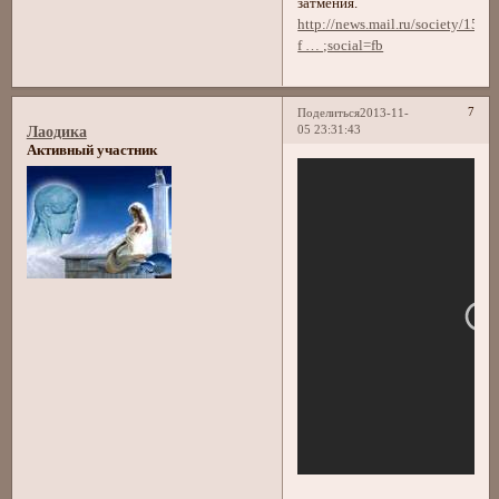
затмения.
http://news.mail.ru/society/154
f … ;social=fb
7
Поделиться
2013-11-
05 23:31:43
Лаодика
Активный участник