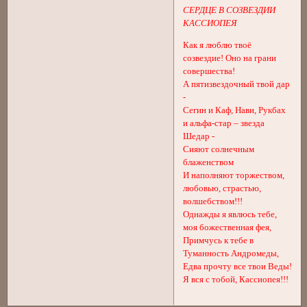
СЕРДЦЕ В СОЗВЕЗДИИ
КАССИОПЕЯ
Как я люблю твоё
созвездие! Оно на грани
совершества!
А пятизвездочный твой дар
-
Сегин и Каф, Нави, Рукбах
и альфа-стар – звезда
Шедар -
Сияют солнечным
блаженством
И наполняют торжеством,
любовью, страстью,
волшебством!!!
Однажды я явлюсь тебе,
моя божественная фея,
Примчусь к тебе в
Туманность Андромеды,
Едва прочту все твои Веды!
Я вся с тобой, Кассиопея!!!