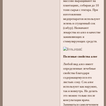
массово выращивают на
плантациях, собирая до 10
тонн сырья с гектара. При
изготовлении
медпрепаратов используют
зелень и сгущенный сок
(сабур). Назначают
лекарства из алоэ в качестве
заживляющих и
стимулирующих средств.
Полезные свойства алое
Любой вид алоэ имеет
определенные лечебные
свойства благодаря
содержащемуся в его
листьях соку. Сок алое
используют как наружно,
так и вовнутрь. Но делать
это можно только после
консультации врача.
Заниматься самолечением