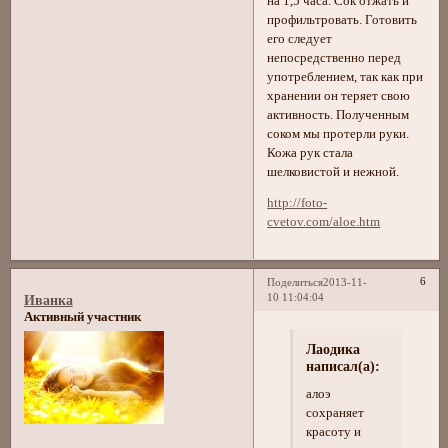
на 1,5 часа. Сок отжать и
профильтровать. Готовить
его следует
непосредственно перед
употреблением, так как при
хранении он теряет свою
активность. Полученным
соком мы протерли руки.
Кожа рук стала
шелковистой и нежной.
http://foto-
cvetov.com/aloe.htm
6
Поделиться
2013-11-
10 11:04:04
Иванка
Активный участник
Лаодика
написал(а):
алоэ
сохраняет
красоту и