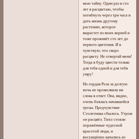
мою тайну. Один раз в сто
лет я расцветаю, чтобы
погибнуть через три часа и
дать жизнь другому
растению, которое
вырастет из моих корней и
тоже проживёт сто лет до
первого цветения. И я
чувствую, что скоро
расцвету. Не отвергай меня!
Тогда я буду цвести только
для тебя одной и для тебя
умру!
Но гордая Роза за долгую
ночь не промолвила ни
слова в ответ. Она, видно,
очень боялась начавшейся
грозы. Предчувствие
Столетника сбылось. Утром
он расцвёл. Тихо стояли
поражённые чудесной
красотой люди, и
восхищённо качались из