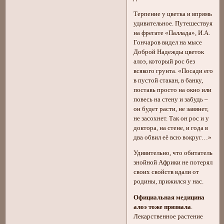
Терпение у цветка и впрямь
удивительное. Путешествуя
на фрегате «Паллада», И.А.
Гончаров видел на мысе
Доброй Надежды цветок
алоэ, который рос без
всякого грунта. «Посади его
в пустой стакан, в банку,
поставь просто на окно или
повесь на стену и забудь –
он будет расти, не завянет,
не засохнет. Так он рос и у
доктора, на стене, и года в
два обвил её всю вокруг…»
Удивительно, что обитатель
знойной Африки не потерял
своих свойств вдали от
родины, прижился у нас.
Официальная медицина
алоэ тоже признала
.
Лекарственное растение