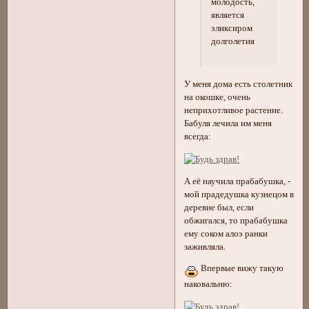
молодость,
является
эликсиром
долголетия
У меня дома есть столетник
на окошке, очень
неприхотливое растение.
Бабуля лечила им меня
всегда:
А её научила прабабушка, -
мой прадедушка кузнецом в
деревне был, если
обжигался, то прабабушка
ему соком алоэ ранки
заживляла.
Впервые вижу такую
наковальню: