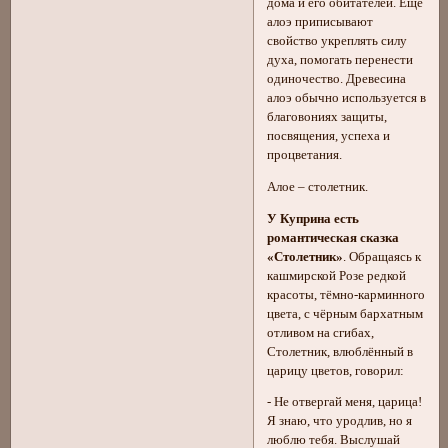
дома и его обитателей. Еще
алоэ приписывают
свойство укреплять силу
духа, помогать перенести
одиночество. Древесина
алоэ обычно используется в
благовониях защиты,
посвящения, успеха и
процветания.
Алое – столетник.
У Куприна есть
романтическая сказка
«Столетник»
. Обращаясь к
кашмирской Розе редкой
красоты, тёмно-карминного
цвета, с чёрным бархатным
отливом на сгибах,
Столетник, влюблённый в
царицу цветов, говорил:
- Не отвергай меня, царица!
Я знаю, что уродлив, но я
люблю тебя. Выслушай