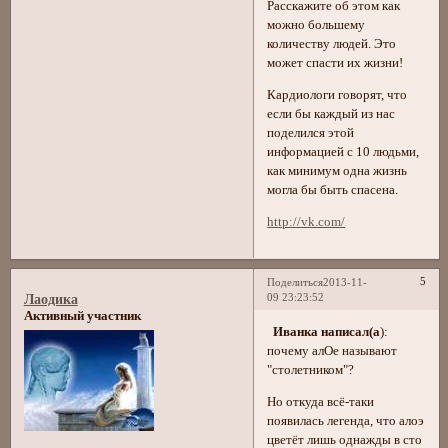
Расскажите об этом как
можно большему
количеству людей. Это
может спасти их жизни!
Кардиологи говорят, что
если бы каждый из нас
поделился этой
информацией с 10 людьми,
как минимум одна жизнь
могла бы быть спасена.
http://vk.com/
5
Поделиться
2013-11-
09 23:23:52
Лаодика
Активный участник
Иванка написал(а
):
почему алОе называют
"столетником"?
Но откуда всё-таки
появилась легенда, что алоэ
цветёт лишь однажды в сто