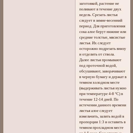
заготовкой, растение не
поливают в течение двух
недель. Срезать листья
следует в зимне-весенний
период. Для приготовления
сока алое берут нижние или
средние толстые, мясистые
листья. Их следует
осторожно подрезать внизу
и отделить от ствола.
Далее листья промывают
под проточной водой,
обсушивают, заворачивают
в черную бумагу и держат в
темном холодном месте
(выдерживать листья нужно
при температуре 4-8 °С) в
течение 12-14 дней. По
истечении данного времени
листья алое следует
измельчить, залить водой в
пропорции 1:3 и оставить в
темном прохладном месте