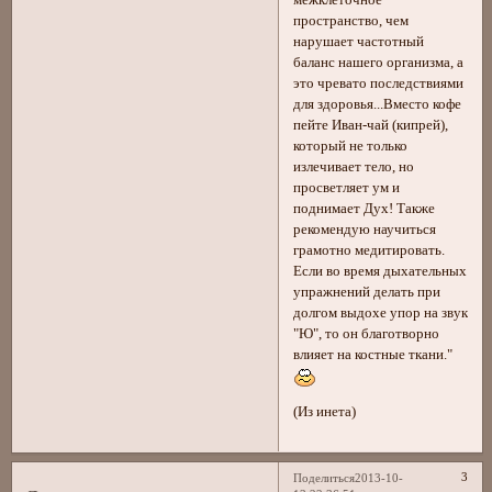
межклеточное
пространство, чем
нарушает частотный
баланс нашего организма, а
это чревато последствиями
для здоровья...Вместо кофе
пейте Иван-чай (кипрей),
который не только
излечивает тело, но
просветляет ум и
поднимает Дух! Также
рекомендую научиться
грамотно медитировать.
Если во время дыхательных
упражнений делать при
долгом выдохе упор на звук
"Ю", то он благотворно
влияет на костные ткани."
(Из инета)
3
Поделиться
2013-10-