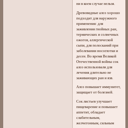
ни в коем случае нельзя.
Древовидные алоэ хорошо
подходит для наружного
применения: для
заживления гнойных ран,
термических и солнечных
ожогов, аллергической
сыпи, для полосканий при
заболевании носоглотки и
десен. Во время Великой
Отечественной войны сок
алоэ использовали для
лечения длительно не
заживающих ран и язв.
Алоэ повышает иммунитет,
защищает от болезней.
Сок листьев улучшает
пищеварение и повышает
аппетит, обладает
слабительным,
желчегонным, сильным