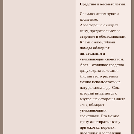
Средство в косметологии.
Сок алоэ используют и
косметике.
Алое хорошо очищает
кожу, предотвращает ее
старение и обезвоживание.
Крема с алоэ, губная
помада обладают
питательным и
увлажняющим свойством.
Алоэ – отличное средство
для ухода за волосами.
Листья этого растения
можно использовать и в
натуральном виде. Сок,
который выделяется с
внутренней стороны листа
алоэ, обладает
увлажняющими
свойствами. Его можно
сразу же втирать в кожу
при ожогах, порезах,
царапинах и воспалении