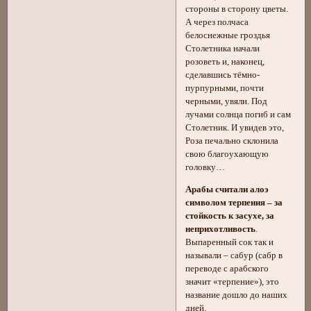
стороны в сторону цветы.
А через полчаса
белоснежные гроздья
Столетника начали
розоветь и, наконец,
сделавшись тёмно-
пурпурными, почти
черными, увяли. Под
лучами солнца погиб и сам
Столетник. И увидев это,
Роза печально склонила
свою благоухающую
головку…
Арабы считали алоэ
символом терпения – за
стойкость к засухе, за
неприхотливость
.
Выпаренный сок так и
называли – сабур (сабр в
переводе с арабского
значит «терпение»), это
название дошло до наших
дней.