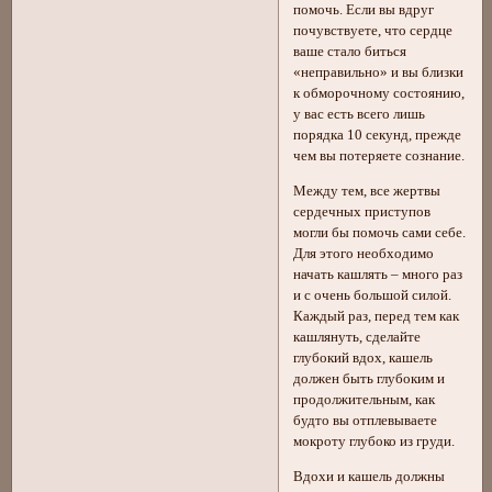
помочь. Если вы вдруг
почувствуете, что сердце
ваше стало биться
«неправильно» и вы близки
к обморочному состоянию,
у вас есть всего лишь
порядка 10 секунд, прежде
чем вы потеряете сознание.
Между тем, все жертвы
сердечных приступов
могли бы помочь сами себе.
Для этого необходимо
начать кашлять – много раз
и с очень большой силой.
Каждый раз, перед тем как
кашлянуть, сделайте
глубокий вдох, кашель
должен быть глубоким и
продолжительным, как
будто вы отплевываете
мокроту глубоко из груди.
Вдохи и кашель должны