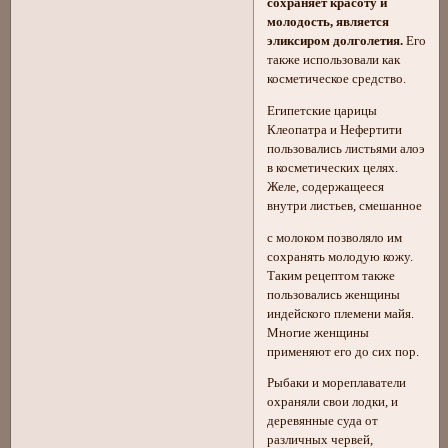
сохраняет красоту и
молодость, является
эликсиром долголетия.
Его
также использовали как
косметическое средство.
Египетские царицы
Клеопатра и Нефертити
пользовались листьями алоэ
в косметических целях.
Желе, содержащееся
внутри листьев, смешанное
с молоком позволяло им
сохранять молодую кожу.
Таким рецептом также
пользовались женщины
индейского племени майя.
Многие женщины
применяют его до сих пор.
Рыбаки и мореплаватели
охраняли свои лодки, и
деревянные суда от
различных червей,