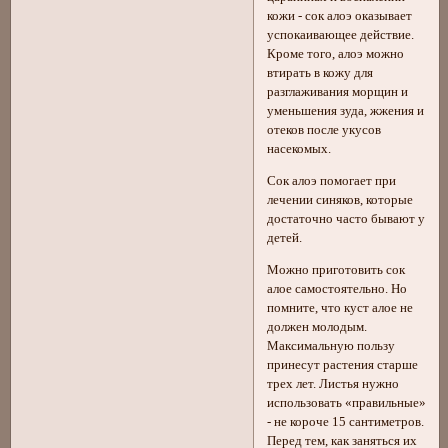
кожи - сок алоэ оказывает
успокаивающее действие.
Кроме того, алоэ можно
втирать в кожу для
разглаживания морщин и
уменьшения зуда, жжения и
отеков после укусов
насекомых.
Сок алоэ помогает при
лечении синяков, которые
достаточно часто бывают у
детей.
Можно приготовить сок
алое самостоятельно. Но
помните, что куст алое не
должен молодым.
Максимальную пользу
принесут растения старше
трех лет. Листья нужно
использовать «правильные»
- не короче 15 сантиметров.
Перед тем, как заняться их