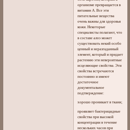
организме превращается в
витамин А. Все эти
питательные вещества
очень важны для здоровья
кожи. Некоторые
специалисты полагают, что
в составе алоэ может
существовать некий особо
ценный и неразгаданный
элемент, который и придает
растению эти невероятные
исцеляющие свойства. Эти
свойства встречаются
постоянно и имеют
достаточное
документальное
подтверждение:
хорошо проникает в ткани;
проявляет бактерицидные
свойства при высокой
концентрации в течение
нескольких часов при