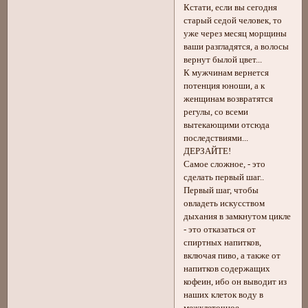
Кстати, если вы сегодня
старый седой человек, то
уже через месяц морщины
ваши разгладятся, а волосы
вернут былой цвет...
К мужчинам вернется
потенция юноши, а к
женщинам возвратятся
регулы, со всеми
вытекающими отсюда
последствиями...
ДЕРЗАЙТЕ!
Самое сложное, - это
сделать первый шаг..
Первый шаг, чтобы
овладеть искусством
дыхания в замкнутом цикле
- это отказаться от
спиртных напитков,
включая пиво, а также от
напитков содержащих
кофеин, ибо он выводит из
наших клеток воду в