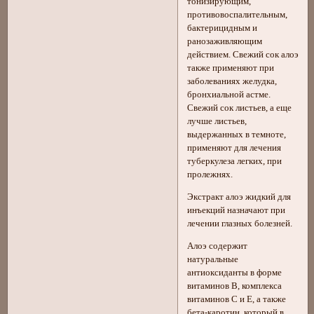
тонизирующим,
противовоспалительным,
бактерицидным и
ранозаживляющим
действием. Свежий сок алоэ
также применяют при
заболеваниях желудка,
бронхиальной астме.
Свежий сок листьев, а еще
лучше листьев,
выдержанных в темноте,
применяют для лечения
туберкулеза легких, при
пролежнях.
Экстракт алоэ жидкий для
инъекций назначают при
лечении глазных болезней.
Алоэ содержит
натуральные
антиоксиданты в форме
витаминов B, комплекса
витаминов C и E, а также
бета-каротин, который в