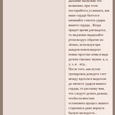
дыхание насколько это
возможно, при этом
постарайтесь услышать, как
ваше сердце бьется и
начинайте считать удары
вашего сердца... Когда
придет время для выдоха,
то медленно выдыхайте
ртом воздух обратно из
лёгких, используя при
каждом новом выдохе
новые простые агмы в виде
долгих гласных звуков: а, о,
у, э, и... итд...
После того, как путем
тренировок доведете счет
между вдохом и выдохом
до пятисот ударов вашего
сердца, то расскажу вам,
что следует делать дальше,
чтобы полностью
остановить процесс вашего
старения и даже вернуть
былую молодость...