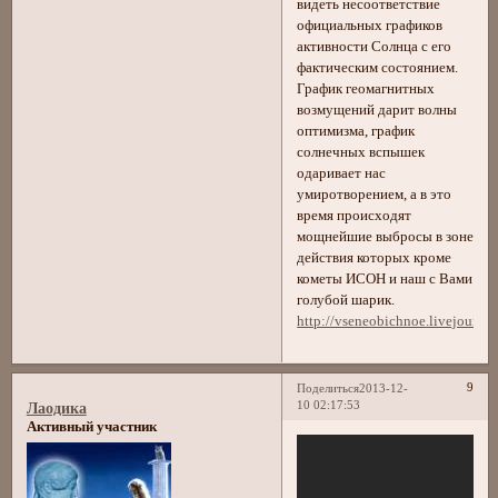
видеть несоответствие
официальных графиков
активности Солнца с его
фактическим состоянием.
График геомагнитных
возмущений дарит волны
оптимизма, график
солнечных вспышек
одаривает нас
умиротворением, а в это
время происходят
мощнейшие выбросы в зоне
действия которых кроме
кометы ИСОН и наш с Вами
голубой шарик.
http://vseneobichnoe.livejourn
9
Поделиться
2013-12-
10 02:17:53
Лаодика
Активный участник