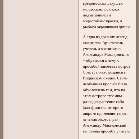
вредоносных ракушек,
моллюсков. Сок алоэ
подмешивался в
водостойкие краски, и
рыбаки окрашивали днища.
А одна из древних легенд
гласит, что Аристотель –
учитель и воспитатель
Александра Македонского
– обратился к нему с
просьбой завоевать остров
Сокотра, находящийся в
Индийском океане. Столь
необычная просьба была
обусловлена тем, что на
этом острове туземцы
разводят растение сабо
(алоэ), листья которого
широко применяются для
лечения ожогов, ран.
Александр Македонский
выполнил просьбу учителя.