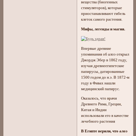
вещества (биогенных
стимуляторов), которые
приостанавливают гибель
клеток самого растения.
Мифы, легенды и магия.
Впервые древние
упоминания об алоэ открыл
Джордж Эбер в 1862 году,
изучая древнеегипетские
папирусы, датированные
1500 годом до н.э. В 1872-м
году в Фивах нашли
медицинский папирус.
Оказалось, что врачи
Древнего Рима, Греции,
Китая и Индии
использовали его в качестве
лечебного растения
В Египте верили, что алоэ