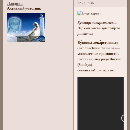
22 22:19:46
Лаодика
Активный участник
Буквица лекарственная.
Верхняя часть цветущего
растения
Бу́квица лека́рственная
(лат. Stáchys officinális) —
многолетнее травянистое
растение; вид рода Чистец
(Stachys)
семействаЯснотковые.