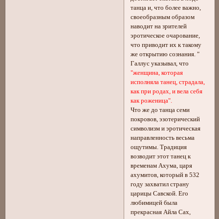
танца и, что более важно,
своеобразным образом
наводит на зрителей
эротическое очарование,
что приводит их к такому
же открытию сознания. "
Галлус указывал, что
"женщина, которая
исполняла танец, страдала,
как при родах, и вела себя
как роженица".
Что же до танца семи
покровов, эзотерический
символизм и эротическая
направленность весьма
ощутимы. Традиция
возводит этот танец к
временам Ахума, царя
ахумитов, который в 532
году захватил страну
царицы Савской. Его
любимицей была
прекрасная Айла Сах,