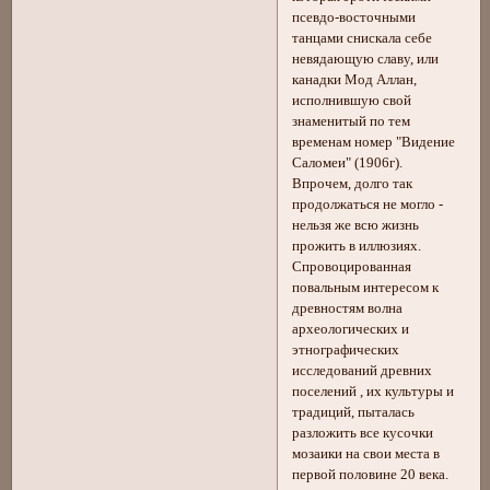
псевдо-восточными
танцами снискала себе
невядающую славу, или
канадки Мод Аллан,
исполнившую свой
знаменитый по тем
временам номер "Видение
Саломеи" (1906г).
Впрочем, долго так
продолжаться не могло -
нельзя же всю жизнь
прожить в иллюзиях.
Спровоцированная
повальным интересом к
древностям волна
археологических и
этнографических
исследований древних
поселений , их культуры и
традиций, пыталась
разложить все кусочки
мозаики на свои места в
первой половине 20 века.