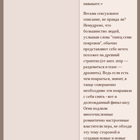
навыкате.»
Весьма сексуальное
описание, не правда ли?
Немудрено, что
большинство людей,
услышав слова "танец семи
покровов", обычно
представляют себе нечто
похожее на древний
стриптиз (от англ. strip —
раздеваться и tease —
дразнить). Ведь если есть
чем покрыться, значит, в
танце совершенно
необходимо эти покрывала
с себя снять - вот и
долгожданный финал шоу.
Огня подлили
многочисленные
романтично настроенные
властители пера, не обходя
эту тему стороной и
создавая новые и новые