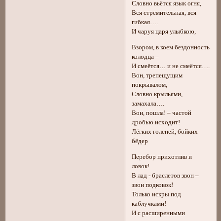
Словно вьётся язык огня,
Вся стремительная, вся
гибкая….
И чаруя царя улыбкою,
Взором, в коем бездонность
колодца –
И смеётся… и не смеётся….
Вон, трепещущим
покрывалом,
Словно крыльями,
замахала….
Вон, пошла! – частой
дробью исходит!
Лёгких голеней, бойких
бёдер
Перебор прихотлив и
ловок!
В лад - браслетов звон –
звон подковок!
Только искры под
каблучками!
И с расширенными