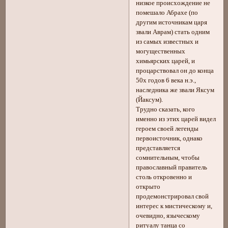
низкое происхождение не
помешало Абрахе (по
другим источникам царя
звали Аврам) стать одним
из самых известных и
могущественных
химьярских царей, и
процарствовал он до конца
50х годов 6 века н.э.,
наследника же звали Яксум
(Йаксум).
Трудно сказать, кого
именно из этих царей видел
героем своей легенды
первоисточник, однако
представляется
сомнительным, чтобы
православный правитель
столь откровенно и
открыто
продемонстрировал свой
интерес к мистическому и,
очевидно, языческому
ритуалу танца со