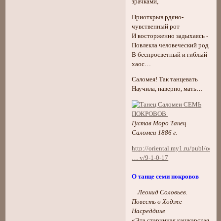
зрачками,
Приоткрыв рдяно-
чувственный рот
И восторженно задыхаясь -
Повлекла человеческий род
В беспросветный и гиблый
хаос…
Саломея! Так танцевать
Научила, наверно, мать…
Густав Моро Танец
Саломеи 1886 г.
http://oriental.my1.ru/publ/och
… v/9-1-0-17
О танце семи покровов
Леонид Соловьев.
Повесть о Ходже
Насреддине
«Эта старинная кашкарская