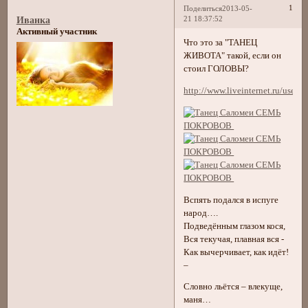
1
Поделиться
2013-05-
21 18:37:52
Иванка
Активный участник
Что это за "ТАНЕЦ
ЖИВОТА" такой, если он
стоил ГОЛОВЫ?
http://www.liveinternet.ru/user
Вспять подался в испуге
народ….
Подведённым глазом кося,
Вся текучая, плавная вся -
Как вычерчивает, как идёт!
–
Словно льётся – влекуще,
маня…