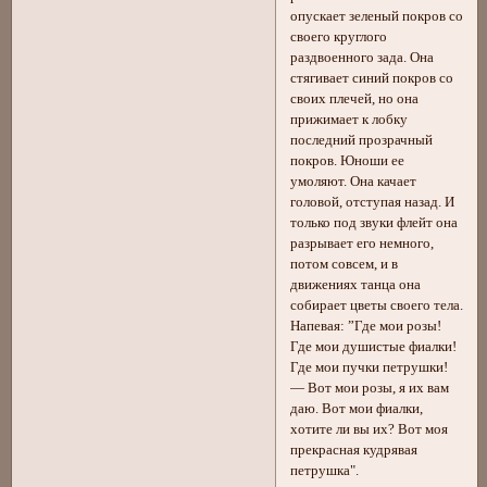
опускает зеленый покров со
своего круглого
раздвоенного зада. Она
стягивает синий покров со
своих плечей, но она
прижимает к лобку
последний прозрачный
покров. Юноши ее
умоляют. Она качает
головой, отступая назад. И
только под звуки флейт она
разрывает его немного,
потом совсем, и в
движениях танца она
собирает цветы своего тела.
Напевая: ”Где мои розы!
Где мои душистые фиалки!
Где мои пучки петрушки!
— Вот мои розы, я их вам
даю. Вот мои фиалки,
хотите ли вы их? Вот моя
прекрасная кудрявая
петрушка".