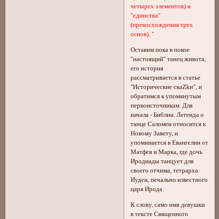
четырех элементов) и
"единства"
(превосхождения трех
основ). "
Оставим пока в покое
"настоящий" танец живота,
его история
рассматривается в статье
"Исторические скаZkи", и
обратимся к упомянутым
первоисточникам. Для
начала - Библии. Легенда о
танце Саломеи относится к
Новому Завету, и
упоминается в Евангелии от
Матфея и Марка, где дочь
Иродиады танцует для
своего отчима, тетрарха
Иудеи, печально известного
царя Ирода.
К слову, само имя девушки
в тексте Священного