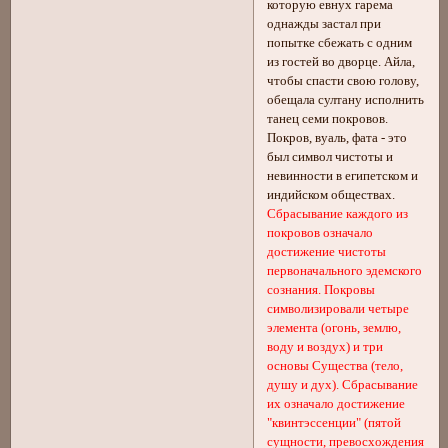
которую евнух гарема
однажды застал при
попытке сбежать с одним
из гостей во дворце. Айла,
чтобы спасти свою голову,
обещала султану исполнить
танец семи покровов.
Покров, вуаль, фата - это
был символ чистоты и
невинности в египетском и
индийском обществах.
Сбрасывание каждого из
покровов означало
достижение чистоты
первоначального эдемского
сознания. Покровы
символизировали четыре
элемента (огонь, землю,
воду и воздух) и три
основы Существа (тело,
душу и дух). Сбрасывание
их означало достижение
"квинтэссенции" (пятой
сущности, превосхождения