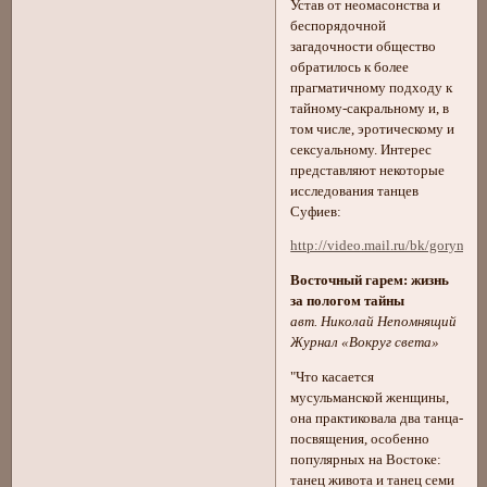
Устав от неомасонства и
беспорядочной
загадочности общество
обратилось к более
прагматичному подходу к
тайному-сакральному и, в
том числе, эротическому и
сексуальному. Интерес
представляют некоторые
исследования танцев
Суфиев:
http://video.mail.ru/bk/gorynyc
Восточный гарем: жизнь
за пологом тайны
авт. Николай Непомнящий
Журнал «Вокруг света»
"Что касается
мусульманской женщины,
она практиковала два танца-
посвящения, особенно
популярных на Востоке:
танец живота и танец семи