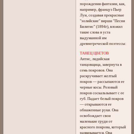
порождения фантазии, как,
например, француз Пьер
Луи, создавая прекрасные
"эолийские" вирши "Песни
Билитис" (1894г), вложил
такие слова в уста
выдуманной им
древнегреческой поэтессы:
ТАНЕЦ ЦВЕТОВ
Антис, лидийская
танцовщица, завернута в
семь покровов. Она
раскручивает желтый
покров — рассыпаются ее
черные косы. Розовый
покров соскальзывает с ее
губ. Падает белый покров
— открываются ее
обнаженные руки. Она
освобождает свои
маленькие груди от
красного покрова, который
развязывается. Она