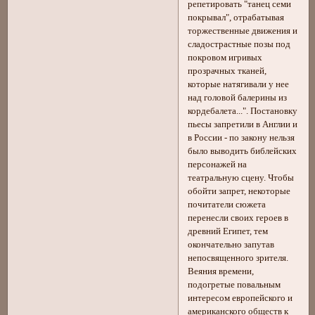
репетировать "танец семи
покрывал", отрабатывая
торжественные движения и
сладострастные позы под
покровом игривых
прозрачных тканей,
которые натягивали у нее
над головой балерины из
кордебалета...". Постановку
пьесы запретили в Англии и
в России - по закону нельзя
было выводить библейских
персонажей на
театральную сцену. Чтобы
обойти запрет, некоторые
почитатели сюжета
перенесли своих героев в
древний Египет, тем
окончательно запутав
непосвященного зрителя.
Веяния времени,
подогретые повальным
интересом европейского и
американского обществ к