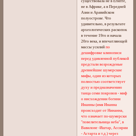
существовала не в Египте,
не в Африке, а в Передней
Азии и Аравийском
полуострове. Что
удивительно, в результате
археологических раскопок
в течение 19го и начала
20го века, и впечатляющей
массы усилий
по
дешифровке клинописи
перед удивленной публикой
предстали возрожденые
древнейшие шумерские
мифы, один из которых
полностью соответствует
духу и предназначению
танца семи покровов - миф
о нисхождении богини
Инанны (имя Инанна
происходит от Нинанна,
что означает по-шумерски
"повелительница неба", в
Вавилоне -Иштар, Ассирии
- Астарта и т.д.) через