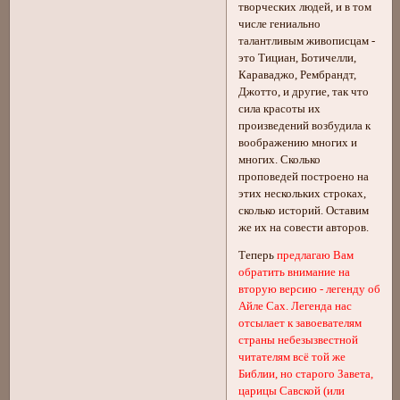
творческих людей, и в том
числе гениально
талантливым живописцам -
это Тициан, Ботичелли,
Караваджо, Рембрандт,
Джотто, и другие, так что
сила красоты их
произведений возбудила к
воображению многих и
многих. Сколько
проповедей построено на
этих нескольких строках,
сколько историй. Оставим
же их на совести авторов.
Теперь
предлагаю Вам
обратить внимание на
вторую версию - легенду об
Айле Сах. Легенда нас
отсылает к завоевателям
страны небезызвестной
читателям всё той же
Библии, но старого Завета,
царицы Савской (или