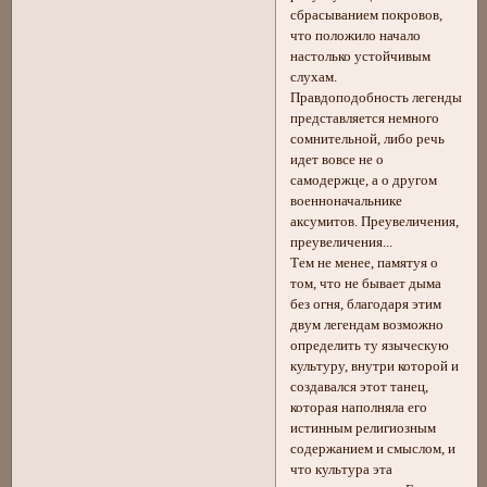
сбрасыванием покровов,
что положило начало
настолько устойчивым
слухам.
Правдоподобность легенды
представляется немного
сомнительной, либо речь
идет вовсе не о
самодержце, а о другом
военноначальнике
аксумитов. Преувеличения,
преувеличения...
Тем не менее, памятуя о
том, что не бывает дыма
без огня, благодаря этим
двум легендам возможно
определить ту языческую
культуру, внутри которой и
создавался этот танец,
которая наполняла его
истинным религиозным
содержанием и смыслом, и
что культура эта