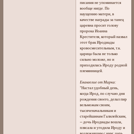
писания не упоминается
вообще нигде. По
наущению матери, в
качестве награды за танец
царевна просит голову
пророка Иоанна
Крестителя, который назвал
этот брак Иродиады
кровосмесительным, т.к.
царица была не только
сильно моложе, но и
приходилась Ироду родной
племянницей.
Евангелие от Марка:
"Настал удобный день,
когда Ирод, по случаю дня
рождения своего, делал пир
вельможам своим,
тысяченачальникам и
старейшинам Галилейским,
-- дочь Иродиады вошла,
плясала и угодила Ироду и
возлежавшим с ним; царь