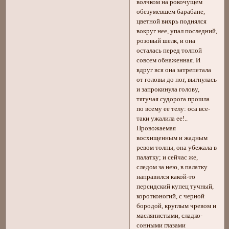
волчком на рокочущем
обезумевшем барабане,
цветной вихрь поднялся
вокруг нее, упал последний,
розовый шелк, и она
осталась перед толпой
совсем обнаженная. И
вдруг вся она затрепетала
от головы до ног, выгнулась
и запрокинула голову,
тягучая судорога прошла
по всему ее телу: оса все-
таки ужалила ее!..
Провожаемая
восхищенным и жадным
ревом толпы, она убежала в
палатку; и сейчас же,
следом за нею, в палатку
направился какой-то
персидский купец тучный,
коротконогий, с черной
бородой, круглым чревом и
маслянистыми, сладко-
сонными глазами