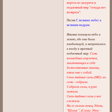
ворота из лазурита в
подземный мир "откуда нет
возврата":
Песня
С великих небес к
великим недрам
:
Инанна покинула небо и
землю, где она была
владычицей, и направилась
к входу в мрачный
подземный мир.
Семь
волшебных амулетов,
заключающих в себе
божественные законы,
взяла она с собой.
Свои тайные силы (МЕ)- их
семь - собрала.
Собрала силы, в руке
зажала.
Свои тайные силы у ног
сложила.
На ее голове венец Эдена,
"Шугур ", (Слово Эден –