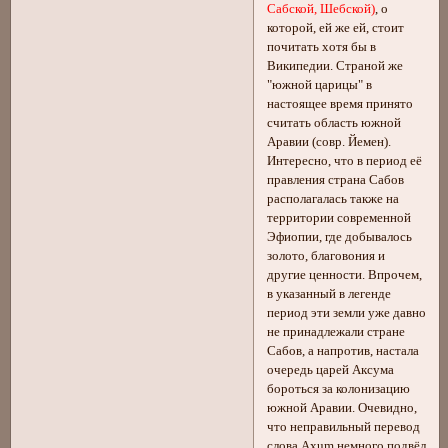
Сабской, Шебской)
, о
которой, ей же ей, стоит
почитать хотя бы в
Википедии. Страной же
"южной царицы" в
настоящее время принято
считать область южной
Аравии (совр. Йемен).
Интересно, что в период её
правления страна Сабов
располагалась также на
территории современной
Эфиопии, где добывалось
золото, благовония и
другие ценности. Впрочем,
в указанный в легенде
период эти земли уже давно
не принадлежали стране
Сабов, а напротив, настала
очередь царей Аксума
бороться за колонизацию
южной Аравии. Очевидно,
что неправильный перевод
слова Axum немного подвёл