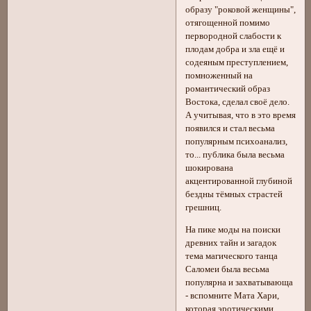
образу "роковой женщины",
отягощенной помимо
первородной слабости к
плодам добра и зла ещё и
содеяным преступлением,
помноженный на
романтический образ
Востока, сделал своё дело.
А учитывая, что в это время
появился и стал весьма
популярным психоанализ,
то... публика была весьма
шокирована
акцентированной глубиной
бездны тёмных страстей
грешниц.
На пике моды на поиски
древних тайн и загадок
тема магического танца
Саломеи была весьма
популярна и захватывающа
- вспомните Мата Хари,
которая эротическими