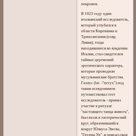
покровов.
В 1923 году один
итальянский исследователь,
который углубился в
области Киренаика и
Триполитания (совр.
Ливия), тогда
находившиеся во владении
Италии, стал свидетелем
тайных церемоний
эротического характера,
которые проводили
мусульманские братства.
Галлус (lat. -"петух") под
таким псевдонимом
путешествовал этот
исследователь - принял
участие в ритуале
"настоящего танца живота",
был вхож в эзотерический
круг, образовавшийся
вокруг Юлиуса Эволы,
"Группа Ур", и описал свои