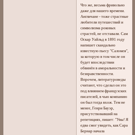
Что же, весьма фривольно
даже для нашего времени.
Англичане - тоже страстные
любители путешествий и
символизма роковых
страстей, не отставали. Сам
Оскар Уайльд в 1891 году
напишет скандально
известную пьесу "Саломея",
за которую в том числе он
будет впоследствии
обвинён в аморальности и
безнравственности.
Впрочем, литературоведы
считают, что сделал он это
под влиянием французских
писателей, в чью компанию
он был тогда вхож. Тем не
менее, Генри Бауэр,
присутствовавший на
репетициях, пишет: "Увы! Я
едва смог увидеть, как Сара
Бернар начала