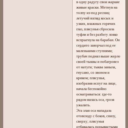
в одну радугу свои жаркие
живые краски. Метнув на
толпу из-под ресниц
летучий взгляд косых и
узких, влажных горячих
глаз, плясунья сбросила
туфли и без разбегу ловко
вспрыгнула на барабан. Он
сердито заворчал под ее
маленькими ступнями;
трубач поднял выше жерло
своей тыквы и побагровел
от натуги; тыква заныла,
гнусаво, со звоном и
криком; плясунья,
изобразив испуг на лице,
начала беспокойно
осматриваться: где-то
рядом вилась оса, грозя
ужалить.
Эта злая оса нападала
отовсюду с боков, снизу,
сверху; плясунья
отбивалась порывистыми