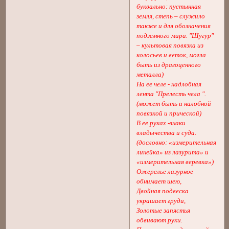
буквально: пустынная
земля, степь – служило
также и для обозначения
подземного мира. "Шугур"
– культовая повязка из
колосьев и веток, могла
быть из драгоценного
металла)
На ее челе - надлобная
лента "Прелесть чела ".
(может быть и налобной
повязкой и прической)
В ее руках -знаки
владычества и суда.
(дословно: «измерительная
линейка» из лазурита» и
«измерительная веревка»)
Ожерелье лазурное
обнимает шею,
Двойная подвеска
украшает груди,
Золотые запястья
обвивают руки.