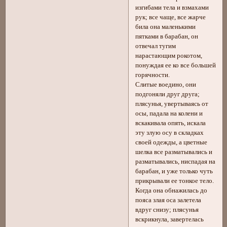
изгибами тела и взмахами
рук; все чаще, все жарче
била она маленькими
пятками в барабан, он
отвечал тугим
нарастающим рокотом,
понуждая ее ко все большей
горячности.
Слитые воедино, они
подгоняли друг друга;
плясунья, увертываясь от
осы, падала на колени и
вскакивала опять, искала
эту злую осу в складках
своей одежды, а цветные
шелка все разматывались и
разматывались, ниспадая на
барабан, и уже только чуть
прикрывали ее тонкое тело.
Когда она обнажилась до
пояса злая оса залетела
вдруг снизу; плясунья
вскрикнула, завертелась