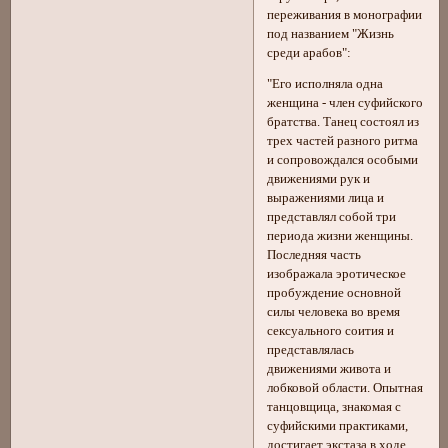
переживания в монографии
под названием "Жизнь
среди арабов":
"Его исполняла одна
женщина - член суфийского
братства. Танец состоял из
трех частей разного ритма
и сопровождался особыми
движениями рук и
выражениями лица и
представлял собой три
периода жизни женщины.
Последняя часть
изображала эротическое
пробуждение основной
силы человека во время
сексуального соития и
представлялась
движениями живота и
лобковой области. Опытная
танцовщица, знакомая с
суфийскими практиками,
достигает экстаза в ходе