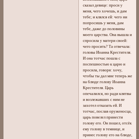
сказал девице: проси у
меня, чего хочешь, и дам
тебе; и клялся ей: чего ни
попросишь у меня, дам
тебе, даже до половины
моего царства. Она вышла и
спросила у матери своей:
чего просить? Та отвечала:
головы Иоанна Крестителя.
И она тотчас пошла с
поспешностью к царю и
просила, говоря: хочу,
чтобы ты дал мне теперь же
на блюде голову Иоанна
Крестителя. Царь
опечалился, но ради клятвы
и возлежавших с ним не
захотел отказать ей. И
тотчас, послав оруженосца,
царь повелел принести
голову его. Он пошел, отсёк
ему голову в темнице, и
принес голову его на блюде,