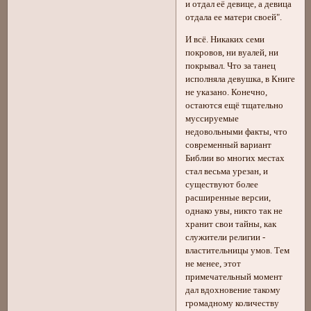
и отдал её девице, а девица
отдала ее матери своей".
И всё. Никаких семи
покровов, ни вуалей, ни
покрывал. Что за танец
исполняла девушка, в Книге
не указано. Конечно,
остаются ещё тщательно
муссируемые
недовольными факты, что
современный вариант
Библии во многих местах
стал весьма урезан, и
существуют более
расширенные версии,
однако увы, никто так не
хранит свои тайны, как
служители религии -
властительницы умов. Тем
не менее, этот
примечательный момент
дал вдохновение такому
громадному количеству