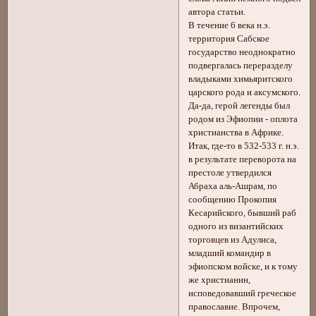
автора статьи.
В течение 6 века н.э.
территория Сабское
государство неоднократно
подвергалась переразделу
владыками химьяритского
царского рода и аксумского.
Да-да, герой легенды был
родом из Эфиопии - оплота
христианства в Африке.
Итак, где-то в 532-533 г. н.э.
в результате переворота на
престоле утвердился
Абраха аль-Ашрам, по
сообщению Прокопия
Кесарийского, бывший раб
одного из византийских
торговцев из Адулиса,
младший командир в
эфиопском войске, и к тому
же христианин,
исповедовавший греческое
православие. Впрочем,