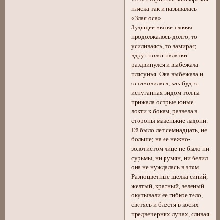
пляска так и называлась
«Злая оса».
Зудящее нытье тыквы
продолжалось долго, то
усиливаясь, то замирая;
вдруг полог палатки
раздвинулся и выбежала
плясунья. Она выбежала и
остановилась, как будто
испуганная видом толпы
прижала острые юные
локти к бокам, развела в
стороны маленькие ладони.
Ей было лет семнадцать, не
больше; на ее нежно-
золотистом лице не было ни
сурьмы, ни румян, ни белил
она не нуждалась в этом.
Разноцветные шелка синий,
желтый, красный, зеленый
окутывали ее гибкое тело,
светясь и блестя в косых
предвечерних лучах, сливая