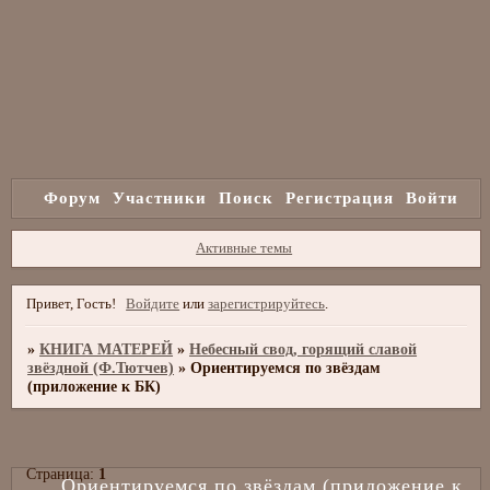
Форум
Участники
Поиск
Регистрация
Войти
Активные темы
Привет, Гость!
Войдите
или
зарегистрируйтесь
.
»
КНИГА МАТЕРЕЙ
»
Небесный свод, горящий славой
звёздной (Ф.Тютчев)
»
Ориентируемся по звёздам
(приложение к БК)
Страница:
1
Ориентируемся по звёздам (приложение к