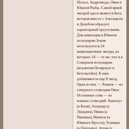
Пегаса, Андромеды, Овна и
Южной Рыбы. Самой яркой
звездой здесь является Бега,
которая вместе с Альтаиром
и Денебом образует
характерный треугольник.
Для навигации в Южном
полушарии Земли
используются 24
навигационные звезды, из
которых 16 — те же, что и в
Северном полушарии
(исключая Полярную и
Бетельгейзе). К ним
добавляются еще 8 звезд.
Одна из них — Хамаль — из
северного созвездия Овна.
Остальные семь — из
южных созвездий: Канопус
(а Киля), Ахернар (а
Эридана), Пикок (а
Павлина), Мимоза (a
Южного Креста), Толиман
(а Центавра), Атрия (а