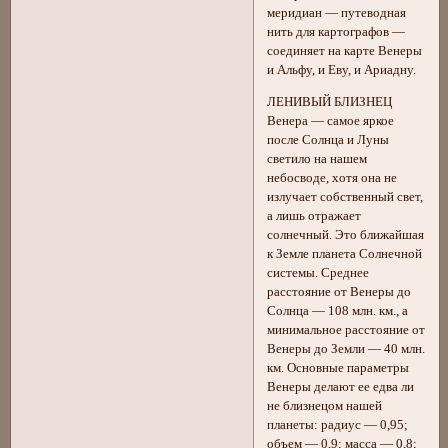
меридиан — путеводная
нить для картографов —
соединяет на карте Венеры
и Альфу, и Еву, и Ариадну.
ЛЕНИВЫЙ БЛИЗНЕЦ
Венера — самое яркое
после Солнца и Луны
светило на нашем
небосводе, хотя она не
излучает собственный свет,
а лишь отражает
солнечный. Это ближайшая
к Земле планета Солнечной
системы. Среднее
расстояние от Венеры до
Солнца — 108 млн. км., а
минимальное расстояние от
Венеры до Земли — 40 млн.
км. Основные параметры
Венеры делают ее едва ли
не близнецом нашей
планеты: радиус — 0,95;
объем — 0,9; масса — 0,8;