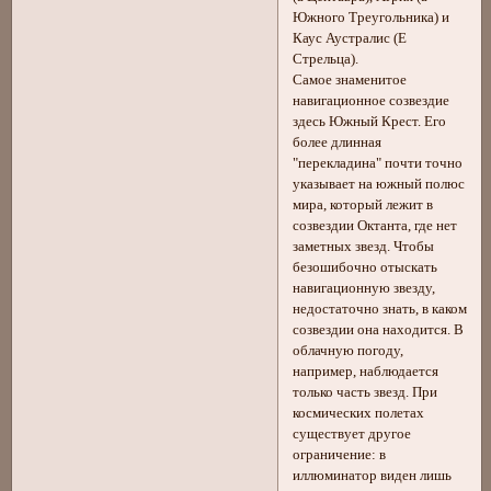
Южного Треугольника) и
Каус Аустралис (Е
Стрельца).
Самое знаменитое
навигационное созвездие
здесь Южный Крест. Его
более длинная
"перекладина" почти точно
указывает на южный полюс
мира, который лежит в
созвездии Октанта, где нет
заметных звезд. Чтобы
безошибочно отыскать
навигационную звезду,
недостаточно знать, в каком
созвездии она находится. В
облачную погоду,
например, наблюдается
только часть звезд. При
космических полетах
существует другое
ограничение: в
иллюминатор виден лишь