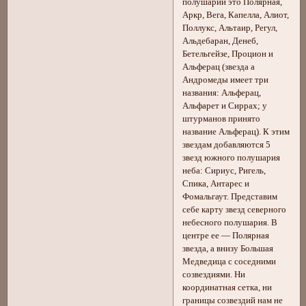
полушарии это Полярная,
Аркр, Вега, Капелла, Алиот,
Поллукс, Альтаир, Регул,
Альдебаран, Денеб,
Бетельгейзе, Процион и
Альферац (звезда а
Андромеды имеет три
названия: Альферац,
Альфарет и Сиррах; у
штурманов принято
название Альферац). К этим
звездам добавляются 5
звезд южного полушария
неба: Сириус, Ригель,
Спика, Антарес и
Фомальгаут. Представим
себе карту звезд северного
небесного полушария. В
центре ее — Полярная
звезда, а внизу Большая
Медведица с соседними
созвездиями. Ни
координатная сетка, ни
границы созвездий нам не