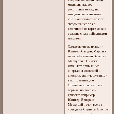
мизинец, угловое
расстояние между их
концами составит около
20о. Сопоставить яркость
звезды на небе с ее
величиной на карте можно,
сравнив с уже найденными
звездами.
Самые яркие из планет –
Юпитер, Сатурн, Марс и в
меньшей степени Венера и
Меркурий. Они легко
изменяют привычные
очертания созвездий и
вносят изрядную путаницу
в астронавигацию.
Отличить их можно, во-
первых, по высокой
яркости: например,
Юпитер, Венера и
Меркурий почти всегда
ярче даже Сириуса. Второе