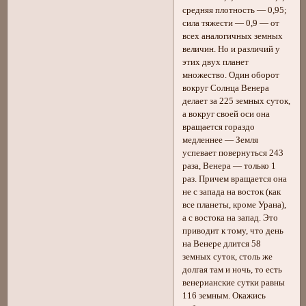
средняя плотность — 0,95;
сила тяжести — 0,9 — от
всех аналогичных земных
величин. Но и различий у
этих двух планет
множество. Один оборот
вокруг Солнца Венера
делает за 225 земных суток,
а вокруг своей оси она
вращается гораздо
медленнее — Земля
успевает повернуться 243
раза, Венера — только 1
раз. Причем вращается она
не с запада на восток (как
все планеты, кроме Урана),
а с востока на запад. Это
приводит к тому, что день
на Венере длится 58
земных суток, столь же
долгая там и ночь, то есть
венерианские сутки равны
116 земным. Окажись