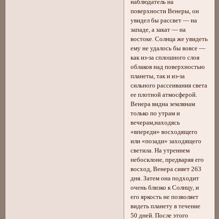
наблюдатель на
поверхности Венеры, он
увидел бы рассвет — на
западе, а закат — на
востоке. Солнца же увидеть
ему не удалось бы вовсе —
как из-за сплошного слоя
облаков над поверхностью
планеты, так и из-за
сильного рассеивания света
ее плотной атмосферой.
Венера видна землянам
только по утрам и
вечерам,находясь
«впереди» восходящего
или «позади» заходящего
светила. На утреннем
небосклоне, предваряя его
восход, Венера сияет 263
дня. Затем она подходит
очень близко к Солнцу, и
его яркость не позволяет
видеть планету в течение
50 дней. После этого