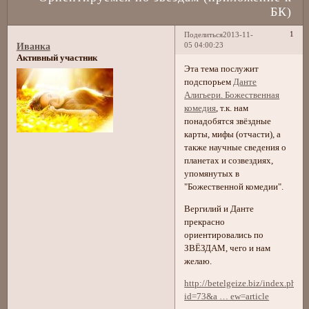
БК)
1
Поделиться
2013-11-
05 04:00:23
Иванка
Активный участник
Эта тема послужит
подспорьем
Данте
Алигьери. Божественная
комедия
, т.к. нам
понадобятся звёздные
карты, мифы (отчасти), а
также научные сведения о
планетах и созвездиях,
упомянутых в
"Божественной комедии".
Вергилий и Данте
прекрасно
ориентировались по
ЗВЁЗДАМ, чего и нам
желаю.
http://betelgeize.biz/index.php?
id=73&a … ew=article