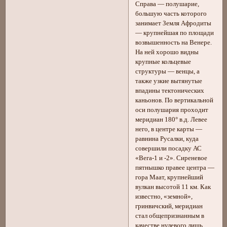
Справа — полушарие,
большую часть которого
занимает Земля Афродиты
— крупнейшая по площади
возвышенность на Венере.
На ней хорошо видны
крупные кольцевые
структуры — венцы, а
также узкие вытянутые
впадины тектонических
каньонов. По вертикальной
оси полушария проходит
меридиан 180° в.д. Левее
него, в центре карты —
равнина Русалки, куда
совершили посадку АС
«Вега-1 и -2». Сиреневое
пятнышко правее центра —
гора Маат, крупнейший
вулкан высотой 11 км. Как
известно, «земной»,
гринвичский, меридиан
стал общепризнанным в
качестве нулевого лишь