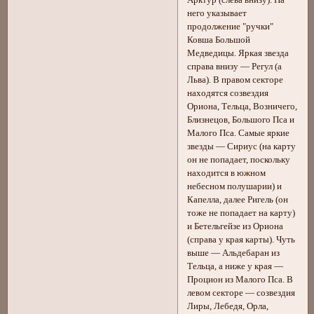
него указывает
продолжение "ручки"
Ковша Большой
Медведицы. Яркая звезда
справа внизу — Регул (а
Льва). В правом секторе
находятся созвездия
Ориона, Тельца, Возничего,
Близнецов, Большого Пса и
Малого Пса. Самые яркие
звезды — Сириус (на карту
он не попадает, поскольку
находится в южном
небесном полушарии) и
Капелла, далее Ригель (он
тоже не попадает на карту)
и Бетельгейзе из Ориона
(справа у края карты). Чуть
выше — Альдебаран из
Тельца, а ниже у края —
Процион из Малого Пса. В
левом секторе — созвездия
Лиры, Лебедя, Орла,