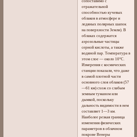
сопоставимо с
отражательной
способностью кучевых
облаков в атмосфере и
ледяных полярных шапок
на поверхности Земли). В
облаках содержатся
аэрозольные частицы
серной кислоты, а также
водяной пар. Температура в
этом слое — около 10°С.
Измерения с космических
станции показали, что даже
в самой плотной части
основного слоя облаков (57
—61 км) схож со слабым
земным туманом или
дымкой, поскольку
дальность видимости в нем
составляет 1—3 км.
Наиболее резкая граница
изменения физических
параметров в облачном
покрове Венеры