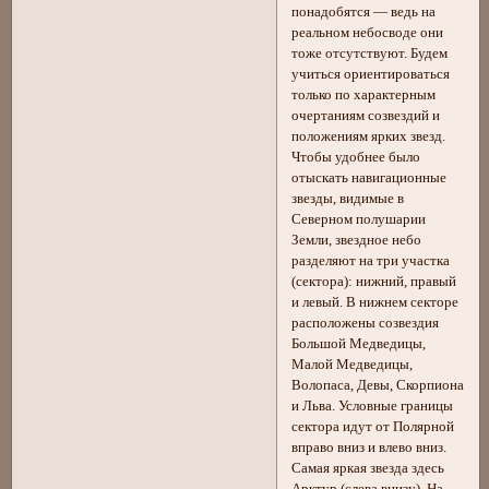
понадобятся — ведь на
реальном небосводе они
тоже отсутствуют. Будем
учиться ориентироваться
только по характерным
очертаниям созвездий и
положениям ярких звезд.
Чтобы удобнее было
отыскать навигационные
звезды, видимые в
Северном полушарии
Земли, звездное небо
разделяют на три участка
(сектора): нижний, правый
и левый. В нижнем секторе
расположены созвездия
Большой Медведицы,
Малой Медведицы,
Волопаса, Девы, Скорпиона
и Льва. Условные границы
сектора идут от Полярной
вправо вниз и влево вниз.
Самая яркая звезда здесь
Арктур (слева внизу). На