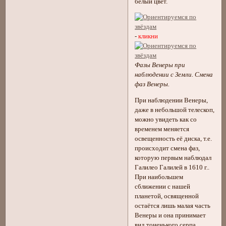
белый цвет.
-
кликни
Фазы Венеры при
наблюдении с Земли. Смена
фаз Венеры.
При наблюдении Венеры,
даже в небольшой телескоп,
можно увидеть как со
временем меняется
освещенность её диска, т.е.
происходит смена фаз,
которую первым наблюдал
Галилео Галилей в 1610 г..
При наибольшем
сближении с нашей
планетой, освященной
остаётся лишь малая часть
Венеры и она принимает
вид тоненького серпа.