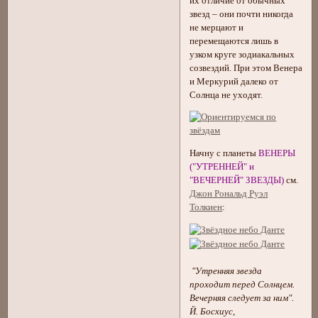
их отличие от обычных
звезд – они почти никогда
не мерцают и
перемещаются лишь в
узком круге зодиакальных
созвездий. При этом Венера
и Меркурий далеко от
Солнца не уходят.
Начну с планеты
ВЕНЕРЫ
("УТРЕННЕЙ" и
"ВЕЧЕРНЕЙ" ЗВЕЗДЫ)
см.
Джон Рональд Руэл
Толкиен
:
"Утренняя звезда
проходит перед Солнцем.
Вечерняя следует за ним".
Й. Босхиус,