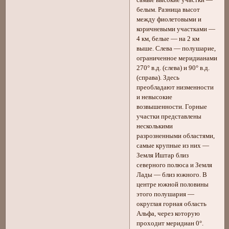
самые высокие участки —
белым. Разница высот
между фиолетовыми и
коричневыми участками —
4 км, белые — на 2 км
выше. Слева — полушарие,
ограниченное меридианами
270° в.д. (слева) и 90° в.д.
(справа). Здесь
преобладают низменности
и невысокие
возвышенности. Горные
участки представлены
несколькими
разрозненными областями,
самые крупные из них —
Земля Иштар близ
северного полюса и Земля
Лады — близ южного. В
центре южной половины
этого полушария —
округлая горная область
Альфа, через которую
проходит меридиан 0°.