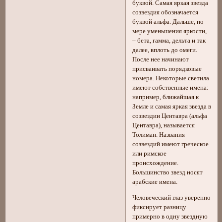
буквой. Самая яркая звезда
созвездия обозначается
буквой альфа. Дальше, по
мере уменьшения яркости,
– бета, гамма, дельта и так
далее, вплоть до омеги.
После нее начинают
присваивать порядковые
номера. Некоторые светила
имеют собственные имена:
например, ближайшая к
Земле и самая яркая звезда в
созвездии Центавра (альфа
Центавра), называется
Толиман. Названия
созвездий имеют греческое
или римское
происхождение.
Большинство звезд носят
арабские имена.
Человеческий глаз уверенно
фиксирует разницу
примерно в одну звездную