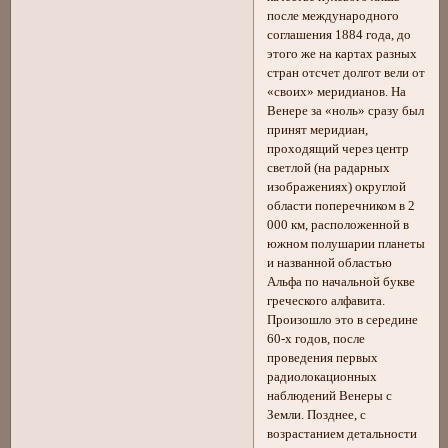
после международного
соглашения 1884 года, до
этого же на картах разных
стран отсчет долгот вели от
«своих» меридианов. На
Венере за «ноль» сразу был
принят меридиан,
проходящий через центр
светлой (на радарных
изображениях) округлой
области поперечником в 2
000 км, расположенной в
южном полушарии планеты
и названной областью
Альфа по начальной букве
греческого алфавита.
Произошло это в середине
60-х годов, после
проведения первых
радиолокационных
наблюдений Венеры с
Земли. Позднее, с
возрастанием детальности