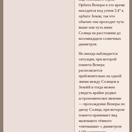
Орбита Венеры в это время
находится под углом 3,4° к
орбите Земли, так что
обычно она проходит чуть
выше или чуть ниже
Солнца на расстоянии до
восемнадцати солнечных
диаметров.
Но иногда наблюдается
ситуация, при которой
планета Венера
располагается
приблизительно на одной
линии между Солнцем и
Землёй и тогда можно
увидеть крайне редкое
астрономическое явление
— прохождение Венеры по
диску Солнца, при котором
планета принимает вид
маленького тёмного
«пятнышка» с диаметром
1/30 солнечного.