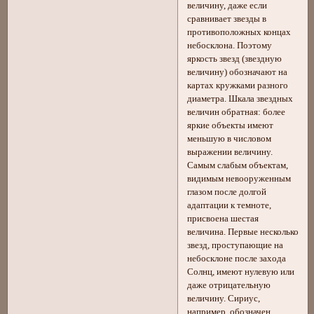
величину, даже если
сравнивает звезды в
противоположных концах
небосклона. Поэтому
яркость звезд (звездную
величину) обозначают на
картах кружками разного
диаметра. Шкала звездных
величин обратная: более
яркие объекты имеют
меньшую в числовом
выражении величину.
Самым слабым объектам,
видимым невооруженным
глазом после долгой
адаптации к темноте,
присвоена шестая
величина. Первые несколько
звезд, проступающие на
небосклоне после захода
Солнц, имеют нулевую или
даже отрицательную
величину. Сириус,
например, обозначен