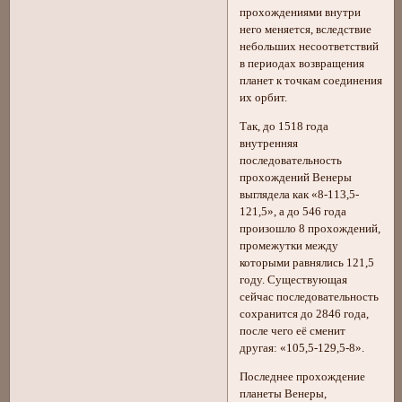
прохождениями внутри
него меняется, вследствие
небольших несоответствий
в периодах возвращения
планет к точкам соединения
их орбит.
Так, до 1518 года
внутренняя
последовательность
прохождений Венеры
выглядела как «8-113,5-
121,5», а до 546 года
произошло 8 прохождений,
промежутки между
которыми равнялись 121,5
году. Существующая
сейчас последовательность
сохранится до 2846 года,
после чего её сменит
другая: «105,5-129,5-8».
Последнее прохождение
планеты Венеры,