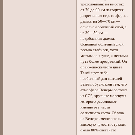
трехслойный: на высотах
от 70 до 90 км находится
разреженная стратосферная
дымка, на 50—70 км —
основной облачный слой, а
на 30—50 км —
подоблачная дымка.
Основной облачный слой
весьма стабилен, хотя
местами он гуще, а местами
чуть более прозрачный. Он
оранжево-желтого цвета.
Такой цвет неба,
необычный для жителей
Земли, обусловлен тем, что
атмосфера Венеры состоит
из СО2, крупные молекулы
которого рассеивают
именно эту часть
солнечного света. Облака
на Венере имеют очень
высокую яркость, отражая
около 80% света (это