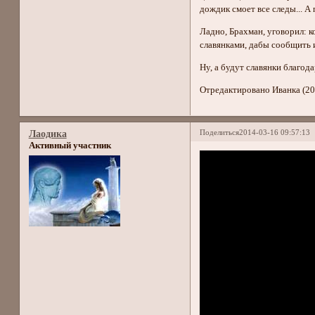
дождик смоет все следы... А 
Ладно, Брахман, уговорил: к
славянками, дабы сообщить 
Ну, а будут славянки благод
Отредактировано Иванка (20
Поделиться
2014-03-16 09:57:13
Лаодика
Активный участник