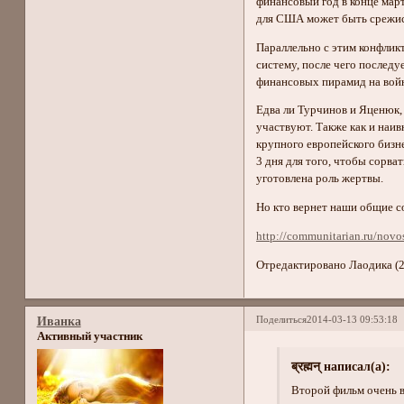
финансовый год в конце мар
для США может быть срежис
Параллельно с этим конфлик
систему, после чего послед
финансовых пирамид на войн
Едва ли Турчинов и Яценюк,
участвуют. Также как и наи
крупного европейского бизн
3 дня для того, чтобы сорва
уготовлена роль жертвы.
Но кто вернет наши общие 
http://communitarian.ru/novo
Отредактировано Лаодика (2
Поделиться
2014-03-13 09:53:18
Иванка
Активный участник
ब्रह्मन् написал(а):
Второй фильм очень 