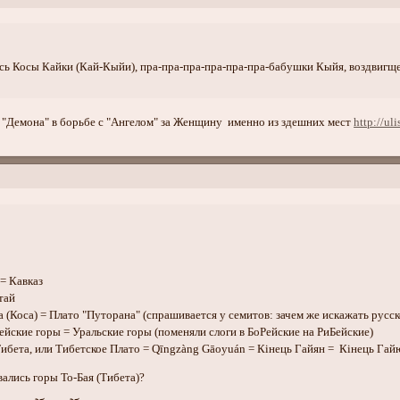
сь Косы Кайки (Кай-Кыйи), пра-пра-пра-пра-пра-пра-бабушки Кыйя, воздвигще
я "Демона" в борьбе с "Ангелом" за Женщину именно из здешних мест
http://u
= Кавказ
тай
 (Коса) = Плато "Путорана" (спрашивается у семитов: зачем же искажать русск
ейские горы = Уральские горы (поменяли слоги в БоРейские на РиБейские)
Тибета, или Тибетское Плато = Qīngzàng Gāoyuán = Кiнець Гайян = Кiнець Гай
вались горы То-Бая (Тибета)?