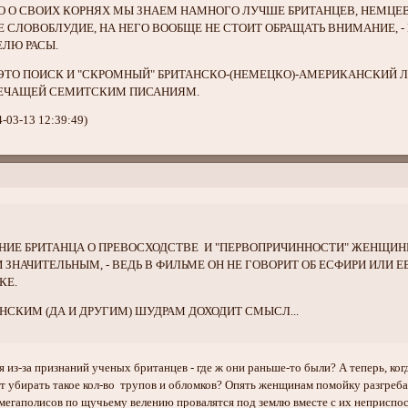
О О СВОИХ КОРНЯХ МЫ ЗНАЕМ НАМНОГО ЛУЧШЕ БРИТАНЦЕВ, НЕМЦЕВ
СЛОВОБЛУДИЕ, НА НЕГО ВООБЩЕ НЕ СТОИТ ОБРАЩАТЬ ВНИМАНИЕ, - ИХ
ЛЮ РАСЫ.
- ЭТО ПОИСК И "СКРОМНЫЙ" БРИТАНСКО-(НЕМЕЦКО)-АМЕРИКАНСКИЙ 
ЕЧАЩЕЙ СЕМИТСКИМ ПИСАНИЯМ.
4-03-13 12:39:49)
НИЕ БРИТАНЦА О ПРЕВОСХОДСТВЕ И "ПЕРВОПРИЧИННОСТИ" ЖЕНЩИН
ЗНАЧИТЕЛЬНЫМ, - ВЕДЬ В ФИЛЬМЕ ОН НЕ ГОВОРИТ ОБ ЕСФИРИ ИЛИ Е
КЕ.
НСКИМ (ДА И ДРУГИМ) ШУДРАМ ДОХОДИТ СМЫСЛ...
я из-за признаний ученых британцев - где ж они раньше-то были? А теперь, ког
ет убирать такое кол-во трупов и обломков? Опять женщинам помойку разгреба
мегаполисов по щучьему велению провалятся под землю вместе с их неприспос