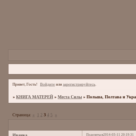
Привет, Гость!
Войдите
или
зарегистрируйтесь
.
»
КНИГА МАТЕРЕЙ
»
Места Силы
»
Польша, Полтава и Укр
Страница:
«
1
2
3
4
5
»
Поделиться
2014-03-11 20:19:31
Иванка