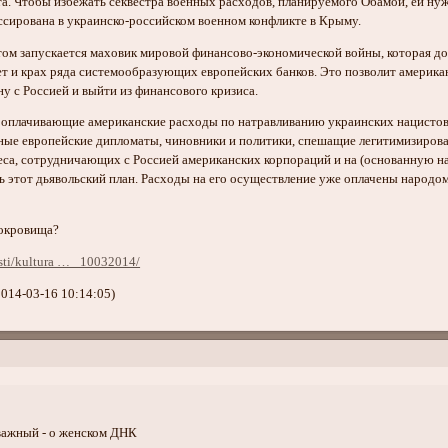
та. Чтобы избежать секвестра военных расходов, планируемого Обамой, ей нуж
сирована в украинско-российском военном конфликте в Крыму.
том запускается маховик мировой финансово-экономической войны, которая 
ует и крах ряда системообразующих европейских банков. Это позволит америк
у с Россией и выйти из финансового кризиса.
 оплачивающие американские расходы по натравливанию украинских нацистов 
вные европейские дипломаты, чиновники и политики, спешащие легитимизиров
еса, сотрудничающих с Россией американских корпораций и на (основанную на 
ть этот дьявольский план. Расходы на его осуществление уже оплачены народо
сокровища?
sti/kultura … _10032014/
014-03-16 10:14:05)
важный - о женском ДНК