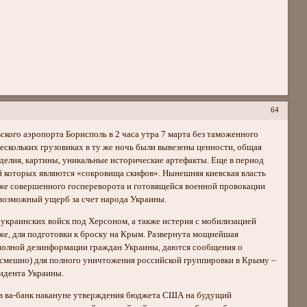
64
ского аэропорта Борисполь в 2 часа утра 7 марта без таможенного
скольких грузовиках в ту же ночь были вывезены ценности, общая
зделия, картины, уникальные исторические артефакты. Еще в период
которых являются «сокровища скифов». Нынешняя киевская власть
уже совершенного госпереворота и готовящейся военной провокации
 возможный ущерб за счет народа Украины.
украинских войск под Херсоном, а также истерия с мобилизацией
 же, для подготовки к броску на Крым. Развернута мощнейшая
 полной дезинформации граждан Украины, даются сообщения о
смешно) для полного уничтожения российской группировки в Крыму –
зидента Украины.
ь в ва-банк накануне утверждения бюджета США на будущий