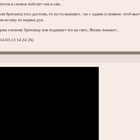
потом и снежок побелит там и сям...
оли британец того достоин, то пусть выживет, - но с одним условием: чтоб выу
им истину из первых рук.
арны ученому британцу или поднимут его на смех, Жизнь покажет...
14-03-13 14:24:26)