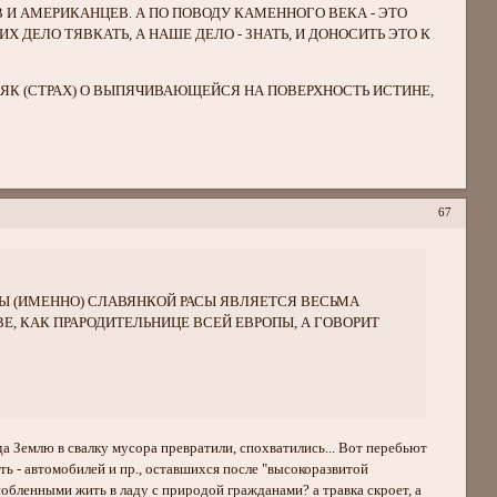
 И АМЕРИКАНЦЕВ. А ПО ПОВОДУ КАМЕННОГО ВЕКА - ЭТО
 ДЕЛО ТЯВКАТЬ, А НАШЕ ДЕЛО - ЗНАТЬ, И ДОНОСИТЬ ЭТО К
ЛЯК (СТРАХ) О ВЫПЯЧИВАЮЩЕЙСЯ НА ПОВЕРХНОСТЬ ИСТИНЕ,
67
Ы (ИМЕННО) СЛАВЯНКОЙ РАСЫ ЯВЛЯЕТСЯ ВЕСЬМА
ВЕ, КАК ПРАРОДИТЕЛЬНИЦЕ ВСЕЙ ЕВРОПЫ, А ГОВОРИТ
да Землю в свалку мусора превратили, спохватились... Вот перебьют
ть - автомобилей и пр., оставшихся после "высокоразвитой
обленными жить в ладу с природой гражданами? а травка скроет, а