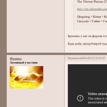
The Tibetan Plateau (
http://en.wikipedia.or
Qīngzàng = Кiнця = К
Gāoyuán = Гайян = Га
Брахман, у нас на форуме ес
Будь добр, продублируй туда
Поделиться
2014-03-12 23:23:47
Иванка
Активный участник