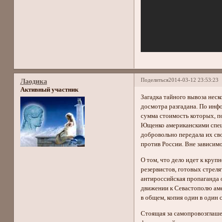
Поделиться
2014-03-12 23:53:23
Лаодика
Активный участник
Загадка тайного вывоза неск
досмотра разгадана. По инф
сумма стоимость которых, по
Ющенко американскими спец
добровольно передала их св
против России. Вне зависим
О том, что дело идет к кру
резервистов, готовых стреля
антироссийская пропаганда 
движении к Севастополю аме
в общем, копия один в один
Стоящая за самопровозглаше