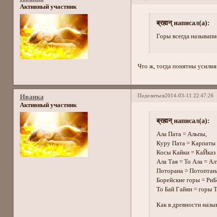
Активный участник
ब्रह्मन् написал(а):
Горы всегда называпи
Что ж, тогда понятны усили
Поделиться
2014-03-11 22:47:26
Иванка
Активный участник
ब्रह्मन् написал(а):
Ала Пата = Альпы,
Куру Пата = Карпаты
Косы Кайки = КаЙказ 
Ала Тая = То Ала = Ал
Поторана = Потоптана
Борейские горы = РиБ
То Бай Гайян = горы 
Как в древности назы