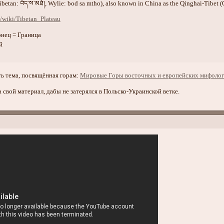
Tibetan: བོད་ས་མཐོ།, Wylie: bod sa mtho), also known in China as the Qinghai-Ti
g/wiki/Tibetan_Plateau
онец = Граница
й
ть тема, посвящённая горам:
Мировые Горы восточных и европейских мифоло
 свой материал, дабы не затерялся в Польско-Украинской ветке.