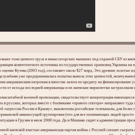
ольких тонн ценного груза в инкассаторских машинах под охраной СБУ из киев
ормации компетентного источника из государственных хранилищ Украины на не
 оценке Кучмы (2003 год), составляет около $27 млрд. Это древние золотые и
службами уже предпринималась попытка вывоза этих ценностей, жемчужиной 
оим американским патронам в качестве залога по кредиту на финансирование 
ости от исхода последней американцы и их киевские марионетки застраховали
пномасштабной военной провокации, свидетельствует концентрация имеющихся 
ть в русских, которых вместе с боевиками «правого сектора» направляют туда
об «агрессии России в Крыму», выключены российские телеканалы, для более
риканской авианесущей группировки (что для все понимающих людей просто 
 ситуации в Грузии в июле 2008 года. Да и Мишико сидит в администрации пре
нной киевской властью американская партия войны с Россией спешит сыграт