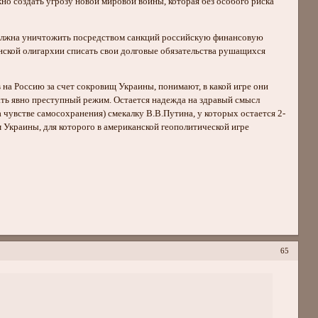
но создать угрозу новой мировой войны, которая без особого риска
должна уничтожить посредством санкций российскую финансовую
анской олигархии списать свои долговые обязательства рушащихся
на Россию за счет сокровищ Украины, понимают, в какой игре они
ать явно преступный режим. Остается надежда на здравый смысл
чувстве самосохранения) смекалку В.В.Путина, у которых остается 2-
м Украины, для которого в американской геополитической игре
65