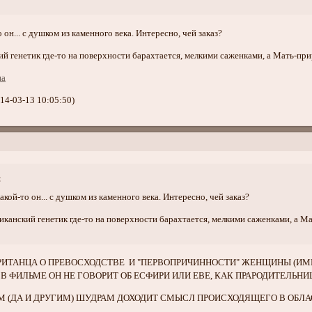
 он... с душком из каменного века. Интересно, чей заказ?
ий генетик где-то на поверхности барахтается, мелкими саженками, а Мать-пр
14-03-13 10:05:50)
:
акой-то он... с душком из каменного века. Интересно, чей заказ?
риканский генетик где-то на поверхности барахтается, мелкими саженками, а М
РИТАНЦА О ПРЕВОСХОДСТВЕ И "ПЕРВОПРИЧИННОСТИ" ЖЕНЩИНЫ (И
Ь В ФИЛЬМЕ ОН НЕ ГОВОРИТ ОБ ЕСФИРИ ИЛИ ЕВЕ, КАК ПРАРОДИТЕЛЬН
М (ДА И ДРУГИМ) ШУДРАМ ДОХОДИТ СМЫСЛ ПРОИСХОДЯЩЕГО В ОБЛА