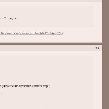
го 7 градов
lis.liveforums.ru/viewtopic.php?id=1224#p31747
62
о-украинские названия и имена гор?)
ю.