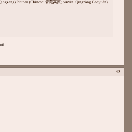
bet (Qingzang) Plateau (Chinese: 青藏高原; pinyin: Qīngzàng Gāoyuán)
гий
63