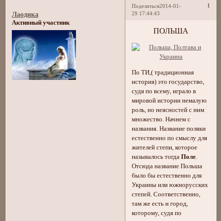
1
Поделиться
2014-01-
29 17:44:43
Лаодика
Активный участник
ПОЛЬША
По ТИ,( традиционная
история) это государство,
судя по всему, играло в
мировой истории немалую
роль, но неясностей с ним
множество. Начнем с
названия. Название поляки
естественно по смыслу для
жителей степи, которое
называлось тогда
Поле
.
Отсюда название Польша
было бы естественно для
Украины или южнорусских
степей. Соответственно,
там же есть и город,
которому, судя по