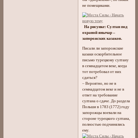
не помещиками.
На рисунке: Султан под
охраной янычар –
запорожских казаков.
Писали ли запорожские
казаки оскорбительное
письмо турецкому султану
в семнадцатом веке, когда
тот потребовал от них
сдаться?
– Вероятно, но не в
семнадцатом веке и не в
ответ на требование
султана о сдаче. До раздела
Польши в 1783 (1772) году
запорожцы воевали на
стороне турецкого султана,
полностью подчинялись
ему.