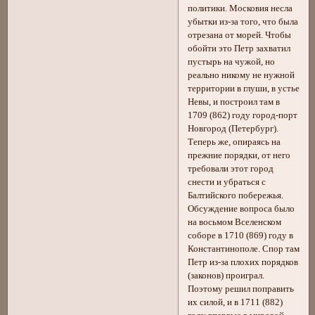
политики. Московия несла
убытки из-за того, что была
отрезана от морей. Чтобы
обойти это Петр захватил
пустырь на чужой, но
реально никому не нужной
территории в глуши, в устье
Невы, и построил там в
1709 (862) году город-порт
Новгород (Петербург).
Теперь же, опираясь на
прежние порядки, от него
требовали этот город
снести и убраться с
Балтийского побережья.
Обсуждение вопроса было
на восьмом Вселенском
соборе в 1710 (869) году в
Константинополе. Спор там
Петр из-за плохих порядков
(законов) проиграл.
Поэтому решил поправить
их силой, и в 1711 (882)