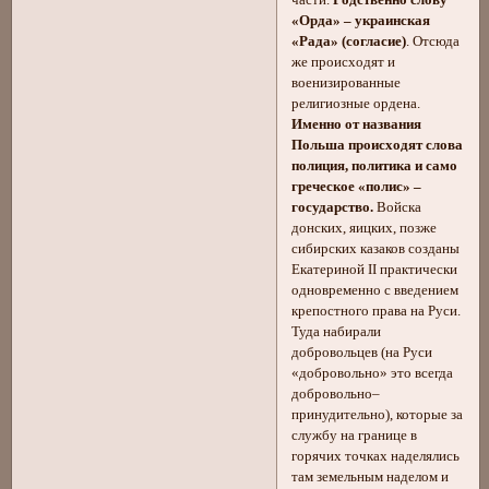
«Орда» – украинская
«Рада» (согласие)
. Отсюда
же происходят и
военизированные
религиозные ордена.
Именно от названия
Польша происходят слова
полиция, политика и само
греческое «полис» –
государство.
Войска
донских, яицких, позже
сибирских казаков созданы
Екатериной II практически
одновременно с введением
крепостного права на Руси.
Туда набирали
добровольцев (на Руси
«добровольно» это всегда
добровольно–
принудительно), которые за
службу на границе в
горячих точках наделялись
там земельным наделом и