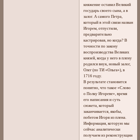
княжение оставил Великий
государь своего сына, а в
залог. А самого Петра,
который в этой связи назван
Игорем, отпустили,
предварительно
кастрировав, но когда? В
точности по закону
воспроизводства Великих
князей, когда у него в плену
родился внук, новый залог,
Олег (по ТИ «Ольга»), в
1716 году.
В результате становится
понятно, что такое «Слово
о Полку Игореве», время
его написания и суть
сюжета, который
заканчивается, якобы,
побегом Игоря из плена.
Информация, которую мы
сейчас аналитически
получаем из реконструкции