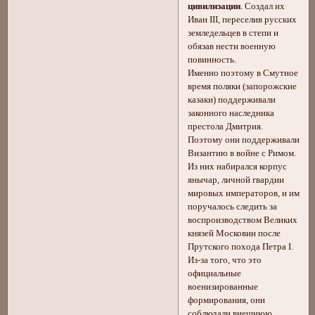
цивилизации
. Создал их
Иван III, переселив русских
земледельцев в степи и
обязав нести военную
повинность.
Именно поэтому в Смутное
время поляки (запорожские
казаки) поддерживали
законного наследника
престола Дмитрия.
Поэтому они поддерживали
Византию в войне с Римом.
Из них набирался корпус
янычар, личной гвардии
мировых императоров, и им
поручалось следить за
воспроизводством Великих
князей Московии после
Прутского похода Петра I.
Из-за того, что это
официальные
военизированные
формирования, они
соблюдали внешнюю