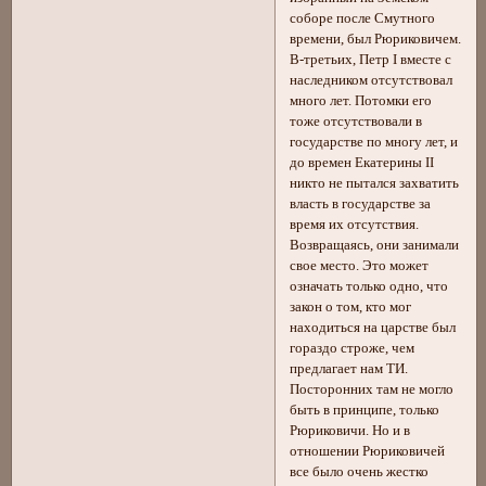
соборе после Смутного
времени, был Рюриковичем.
В-третьих, Петр I вместе с
наследником отсутствовал
много лет. Потомки его
тоже отсутствовали в
государстве по многу лет, и
до времен Екатерины II
никто не пытался захватить
власть в государстве за
время их отсутствия.
Возвращаясь, они занимали
свое место. Это может
означать только одно, что
закон о том, кто мог
находиться на царстве был
гораздо строже, чем
предлагает нам ТИ.
Посторонних там не могло
быть в принципе, только
Рюриковичи. Но и в
отношении Рюриковичей
все было очень жестко