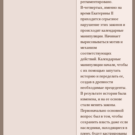
регламентировано.
В-четвертых, именно на
время Екатерины II
приходится серьезное
нарушение этих законов и
происходят календарные
манипуляции. Начинает
вырисовываться мотив и
механизм
соответствующих
действий. Календарные
манипуляции начали, чтобы
с их помощью запутать
историю и переделать ее,
создав в древности
необходимые прецеденты.
В результате история была
изменена, и на ее основе
стали менять законы.
Первоначально основной
вопрос был в том, чтобы
сохранить власть даже если
наследники, находящиеся в
плену, будут кастрированы