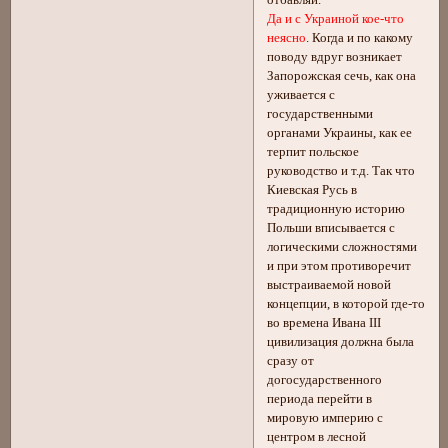
Да и с Украиной кое-что
неясно
. Когда и по какому
поводу вдруг возникает
Запорожская сечь, как она
уживается с
государственными
органами Украины, как ее
терпит польское
руководство и т.д. Так что
Киевская Русь в
традиционную историю
Польши вписывается с
логическими сложностями
и при этом противоречит
выстраиваемой новой
концепции, в которой где-то
во времена Ивана III
цивилизация должна была
сразу от
догосударственного
периода перейти в
мировую империю с
центром в лесной