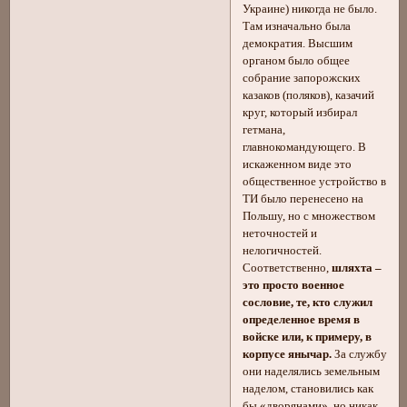
Украине) никогда не было.
Там изначально была
демократия. Высшим
органом было общее
собрание запорожских
казаков (поляков), казачий
круг, который избирал
гетмана,
главнокомандующего. В
искаженном виде это
общественное устройство в
ТИ было перенесено на
Польшу, но с множеством
неточностей и
нелогичностей.
Соответственно,
шляхта –
это просто военное
сословие, те, кто служил
определенное время в
войске или, к примеру, в
корпусе янычар.
За службу
они наделялись земельным
наделом, становились как
бы «дворянами», но никак