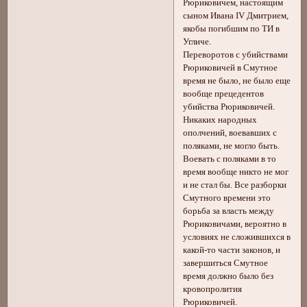
Рюриковичем, настоящим
сыном Ивана IV Дмитрием,
якобы погибшим по ТИ в
Угличе.
Переворотов с убийствами
Рюриковичей в Смутное
время не было, не было еще
вообще прецедентов
убийства Рюриковичей.
Никаких народных
ополчений, воевавших с
поляками, не могло быть.
Воевать с поляками в то
время вообще никто не мог
и не стал бы. Все разборки
Смутного времени это
борьба за власть между
Рюриковичами, вероятно в
условиях не сложившихся в
какой-то части законов, и
завершиться Смутное
время должно было без
кровопролития
Рюриковичей.