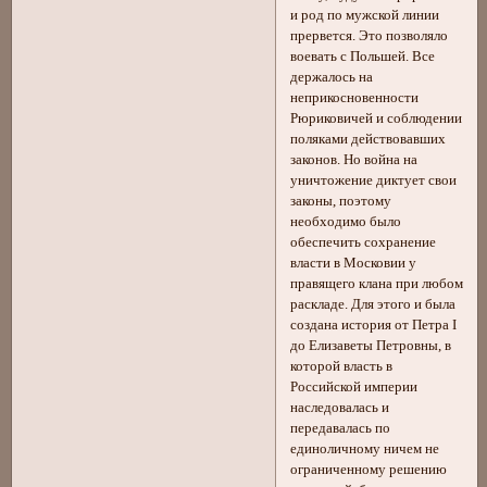
и род по мужской линии
прервется. Это позволяло
воевать с Польшей. Все
держалось на
неприкосновенности
Рюриковичей и соблюдении
поляками действовавших
законов. Но война на
уничтожение диктует свои
законы, поэтому
необходимо было
обеспечить сохранение
власти в Московии у
правящего клана при любом
раскладе. Для этого и была
создана история от Петра I
до Елизаветы Петровны, в
которой власть в
Российской империи
наследовалась и
передавалась по
единоличному ничем не
ограниченному решению