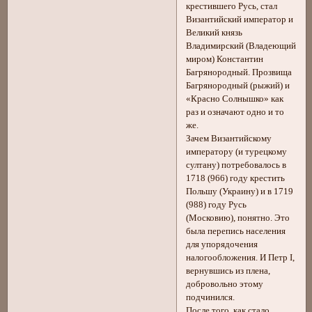
крестившего Русь, стал
Византийский император и
Великий князь
Владимирский (Владеющий
миром) Константин
Багрянородный. Прозвища
Багрянородный (рыжий) и
«Красно Солнышко» как
раз и означают одно и то
же.
Зачем Византийскому
императору (и турецкому
султану) потребовалось в
1718 (966) году крестить
Польшу (Украину) и в 1719
(988) году Русь
(Московию), понятно. Это
была перепись населения
для упорядочения
налогообложения. И Петр I,
вернувшись из плена,
добровольно этому
подчинился.
После того, как стало