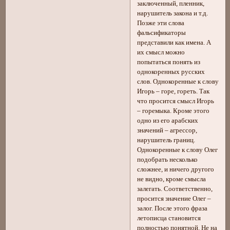
заключенный, пленник,
нарушитель закона и т.д.
Позже эти слова
фальсификаторы
представили как имена. А
их смысл можно
попытаться понять из
однокоренных русских
слов. Однокоренные к слову
Игорь – горе, гореть. Так
что просится смысл Игорь
– горемыка. Кроме этого
одно из его арабских
значений – агрессор,
нарушитель границ.
Однокоренные к слову Олег
подобрать несколько
сложнее, и ничего другого
не видно, кроме смысла
залегать. Соответственно,
просится значение Олег –
залог. После этого фраза
летописца становится
полностью понятной. Не на