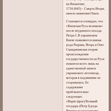
на Византию;
1716 (945) – Смерть Игоря,
начало княжения Ольги.
Становится очевидно, что
«Киевская Русь возникла»
после неудачного похода
Петра I. В украинском
Киеве появляются князья
рода Рюрика, Игорь и Олег.
Скандинавская теория
происхождения
государственности на Руси
покоится всего лишь на
единственной записи
украинского летописца,
которая в подлиннике не
сохранилась. Ее
содержание
приблизительно
следующее.
«Варяг (враг) Великий
государь (Петр I) рода
Рюрика из государства