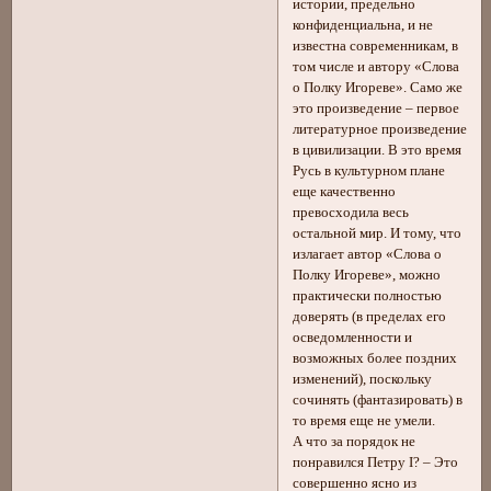
истории, предельно
конфиденциальна, и не
известна современникам, в
том числе и автору «Слова
о Полку Игореве». Само же
это произведение – первое
литературное произведение
в цивилизации. В это время
Русь в культурном плане
еще качественно
превосходила весь
остальной мир. И тому, что
излагает автор «Слова о
Полку Игореве», можно
практически полностью
доверять (в пределах его
осведомленности и
возможных более поздних
изменений), поскольку
сочинять (фантазировать) в
то время еще не умели.
А что за порядок не
понравился Петру I? – Это
совершенно ясно из