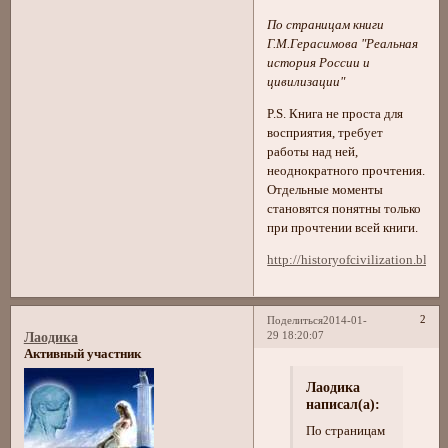
По страницам книги
Г.М.Герасимова "Реальная
история России и
цивилизации"
P.S. Книга не проста для
восприятия, требует
работы над ней,
неоднократного прочтения.
Отдельные моменты
становятся понятны только
при прочтении всей книги.
http://historyofcivilization.blo
2
Поделиться
2014-01-
29 18:20:07
Лаодика
Активный участник
Лаодика
написал(а):
По страницам