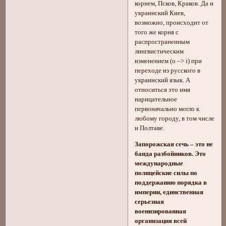
корнем, Псков, Краков. Да и
украинский Киев,
возможно, происходит от
того же корня с
распространенным
лингвистическим
изменением (о –> i) при
переходе из русского в
украинский язык. А
относиться это имя
нарицательное
первоначально могло к
любому городу, в том числе
и Полтаве.
Запорожская сечь – это не
банда разбойников. Это
международные
полицейские силы по
поддержанию порядка в
империи, единственная
серьезная
военизированная
организация всей