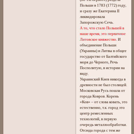
Польши в 1783 (1772) году,
и сразу же Екатерина II
ликвидировала
Запорожскую Сечь.
А то, что стало Польшей в
наше время, это первичное
Литовское княжество
. И
объединение Польши
(Украины) и Литвы в общее
государство от Балтийского
моря до Черного, Речь
Посполитую, в истории на
виду.
Украинский Киев никогда в
древности не был столицей.
Московская Русь пошла от
города Ковров. Корень
«Ков» – от слова ковать, это
естественно, т.к. город это
центр ремесленных
технологий, в первую
очередь металлообработки.
Отсюда города с тем же