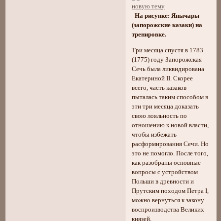
На рисунке: Янычары
(запорожские казаки) на
тренировке.
Три месяца спустя в 1783
(1775) году Запорожская
Сечь была ликвидирована
Екатериной II. Скорее
всего, часть казаков
пыталась таким способом в
эти три месяца доказать
свою лояльность по
отношению к новой власти,
чтобы избежать
расформирования Сечи. Но
это не помогло. После того,
как разобраны основные
вопросы с устройством
Польши в древности и
Прутским походом Петра I,
можно вернуться к закону
воспроизводства Великих
князей.