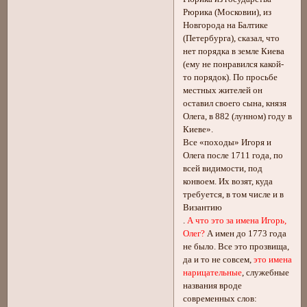
Рюрика (Московии), из
Новгорода на Балтике
(Петербурга), сказал, что
нет порядка в земле Киева
(ему не понравился какой-
то порядок). По просьбе
местных жителей он
оставил своего сына, князя
Олега, в 882 (лунном) году в
Киеве».
Все «походы» Игоря и
Олега после 1711 года, по
всей видимости, под
конвоем. Их возят, куда
требуется, в том числе и в
Византию
.
А что это за имена Игорь,
Олег?
А имен до 1773 года
не было. Все это прозвища,
да и то не совсем,
это имена
нарицательные
, служебные
названия вроде
современных слов: