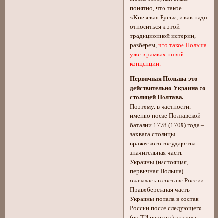
понятно, что такое
«Киевская Русь», и как надо
относиться к этой
традиционной истории,
разберем,
что такое Польша
уже в рамках новой
концепции.
Первичная Польша это
действительно Украина со
столицей Полтава.
Поэтому, в частности,
именно после Полтавской
баталии 1778 (1709) года –
захвата столицы
вражеского государства –
значительная часть
Украины (настоящая,
первичная Польша)
оказалась в составе России.
Правобережная часть
Украины попала в состав
России после следующего
(по ТИ первого) раздела