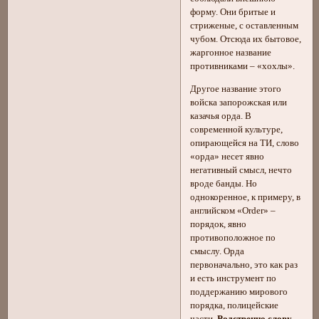
форму. Они бритые и
стриженые, с оставленным
чубом. Отсюда их бытовое,
жаргонное название
противниками – «хохлы».
Другое название этого
войска запорожская или
казачья орда. В
современной культуре,
опирающейся на ТИ, слово
«орда» несет явно
негативный смысл, нечто
вроде банды. Но
однокоренное, к примеру, в
английском «Order» –
порядок, явно
противоположное по
смыслу. Орда
первоначально, это как раз
и есть инструмент по
поддержанию мирового
порядка, полицейские
части.
Родственно слову