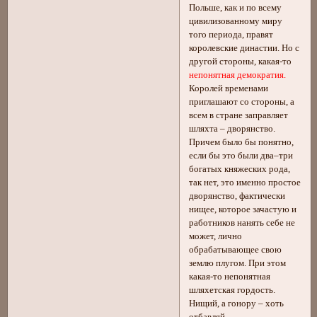
Польше, как и по всему
цивилизованному миру
того периода, правят
королевские династии. Но с
другой стороны, какая-то
непонятная демократия.
Королей временами
приглашают со стороны, а
всем в стране заправляет
шляхта – дворянство.
Причем было бы понятно,
если бы это были два–три
богатых княжеских рода,
так нет, это именно простое
дворянство, фактически
нищее, которое зачастую и
работников нанять себе не
может, лично
обрабатывающее свою
землю плугом. При этом
какая-то непонятная
шляхетская гордость.
Нищий, а гонору – хоть
отбавляй.