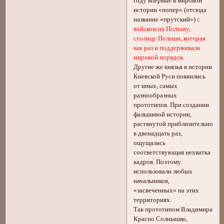
году впервые в мировой
истории «попер» (отсюда
название «прутский»)
с
войском на Полтаву,
столицу Польши, которая
как раз и поддерживала
мировой порядок.
Другие же князья в истории
Киевской Руси появились
от иных, самых
разнообразных
прототипов. При создании
фальшивой истории,
растянутой приблизительно
в двенадцать раз,
ощущалась
соответствующая нехватка
кадров. Поэтому
использовали любых
начальников,
«засвеченных» на этих
территориях.
Так прототипом Владимира
Красно Солнышко,