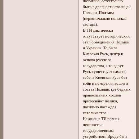
названию, естественно
быть в древности столицей
Польши,
Полтава
(первоначально польская
застава).
В ТИ фактически
отсутствует исторический
этап объединения Польши
и Украины. То была
Киевская Русь, центр и
основа русского
государства, а то вдруг
Русь существует сама по
себе, а Киевская Русь без
войн и покорения вошла в
состав Польши, где бедных
православных хохлов
притесняют поляки,
насильно насаждая
католичество.
Наконец в ТИ полная
неясность с
государственным
устройством. Вроде бы в