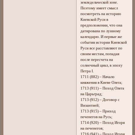
земледельческой зоне.
Поэтому имеет смысл
посмотреть на историю
Киевской Руси в
предположении, что она
датирована по лунному
календарю. И первые же
события истории Киевской
Руси все расставляют по
своим местам, попадая
после пересчета на
солнечный цикл, в эпоху
Петра I.
1711 (882) – Начало
княжения в Киеве Олега;
1713 (911) – Поход Олега
на Царьград;
1713 (912) – Договор с
Византией;
1713 (915) – Приход
печенегов на Русь;
1714 (920) – Поход Игоря
на печенегов;
1716 (941) – Поход Игоря