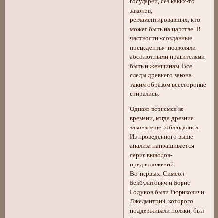
государей, без каких-то
законов,
регламентировавших, кто
может быть на царстве. В
частности «созданные
прецеденты» позволяли
абсолютными правителями
быть и женщинам. Все
следы древнего закона
таким образом всесторонне
стирались.
Однако вернемся ко
времени, когда древние
законы еще соблюдались.
Из проведенного выше
анализа напрашивается
серия выводов-
предположений.
Во-первых, Симеон
Бекбулатович и Борис
Годунов были Рюриковичи.
Лжедмитрий, которого
поддерживали поляки, был