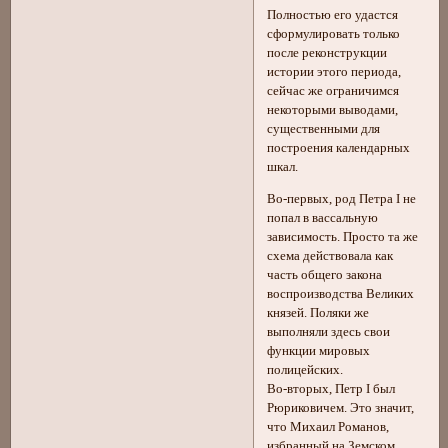
Полностью его удастся
сформулировать только
после реконструкции
истории этого периода,
сейчас же ограничимся
некоторыми выводами,
существенными для
построения календарных
шкал.
Во-первых, род Петра I не
попал в вассальную
зависимость. Просто та же
схема действовала как
часть общего закона
воспроизводства Великих
князей. Поляки же
выполняли здесь свои
функции мировых
полицейских.
Во-вторых, Петр I был
Рюриковичем. Это значит,
что Михаил Романов,
избранный на Земском