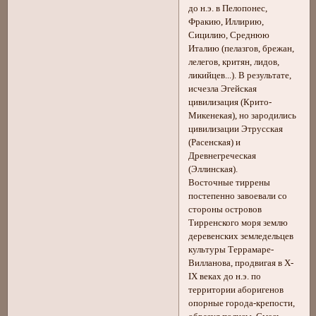
до н.э. в Пелопонес,
Фракию, Иллирию,
Сицилию, Среднюю
Италию (пелазгов, брежан,
лелегов, критян, лидов,
ликийцев...). В результате,
исчезла Эгейская
цивилизация (Крито-
Микенекая), но зародились
цивилизации Этрусская
(Расенская) и
Древнегреческая
(Эллинская).
Восточные тиррены
постепенно завоевали со
стороны островов
Тирренского моря землю
деревенских земледельцев
культуры Террамаре-
Вилланова, продвигая в X-
IX веках до н.э. по
территории аборигенов
опорные города-крепости,