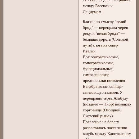
стычки, позднее на границе
между Расеной и
Лациумом.
Близки по смыслу "велий
брод" — переправа черев
реку, и "велия брода" —
большая дорога (Соляной
путь) с юга на север
Италии.
Вот географические,
топографические,
функциональные,
символические
предпосылки появления
Велабра возле капища-
святилища италиков. У
переправы черев Альбулу
(позднее — Тибр) возникло
торговище (Овощной,
Скотский рынок).
Поселение на берегу
разрасталось постепенно
вглубь между Капитолином