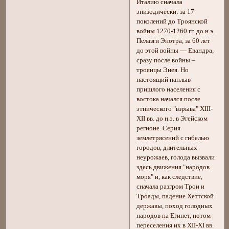
Италию сначала
эпизодически: за 17
поколений до Троянской
войны 1270-1260 гг. до н.э.
Пелазги Энотра, за 60 лет
до этой войны — Евандра,
сразу после войны –
троянцы Энея. Но
настоящий наплыв
пришлого населения с
востока начался после
этнического "взрыва" XIII-
ХII вв. до н.э. в Эгейском
регионе. Серия
землетрясений с гибелью
городов, длительных
неурожаев, голода вызвали
здесь движения "народов
моря" и, как следствие,
сначала разгром Трои и
Троады, падение Хеттской
державы, поход голодных
народов на Египет, потом
переселения их в XII-XI вв.