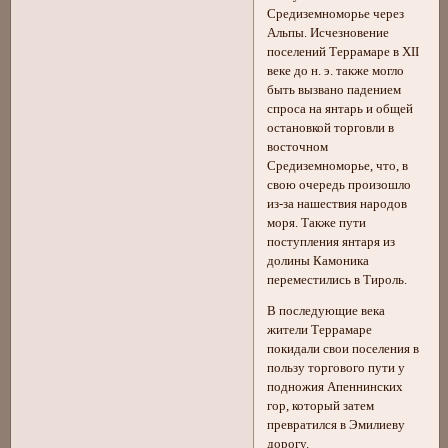
Средиземноморье через
Альпы. Исчезновение
поселений Террамаре в XII
веке до н. э. также могло
быть вызвано падением
спроса на янтарь и общей
остановкой торговли в
восточном
Средиземноморье, что, в
свою очередь произошло
из-за нашествия народов
моря. Также пути
поступления янтаря из
долины Камоника
переместились в Тироль.
В последующие века
жители Террамаре
покидали свои поселения в
пользу торгового пути у
подножия Апеннинских
гор, который затем
превратился в Эмилиеву
дорогу.