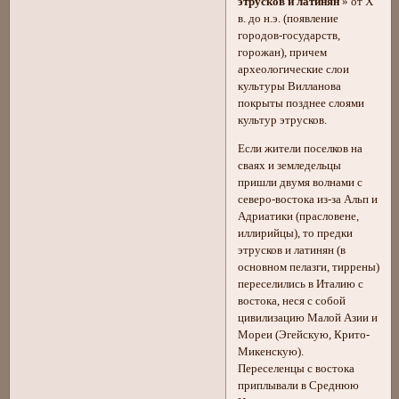
этрусков и латинян
» от Х
в. до н.э. (появление
городов-государств,
горожан), причем
археологические слои
культуры Вилланова
покрыты позднее слоями
культур этрусков.
Если жители поселков на
сваях и земледельцы
пришли двумя волнами с
северо-востока из-за Альп и
Адриатики (прасловене,
иллирийцы), то предки
этрусков и латинян (в
основном пелазги, тиррены)
переселились в Италию с
востока, неся с собой
цивилизацию Малой Азии и
Мореи (Эгейскую, Крито-
Микенскую).
Переселенцы с востока
приплывали в Среднюю