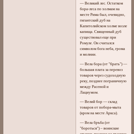
— Великий лес. Остатком
бора-леса по холмам на
месте Рима был, очевидно,
гигантский дуб на
Капитолийском холме возле
капища. Священный дуб
существовал еще при
Ромуле. Он считался
символом бога неба, грома
и молнии.
— Вела бора (от "брать") —
большая плата за перевоз
товаров через судоходную
реку, позднее пограничную
между Расеной и
Лациумом.
— Велий бор — склад
товаров от побора-мыта
(кром на месте Аркса).
— Вела бръба (от
"бороться") – воинские