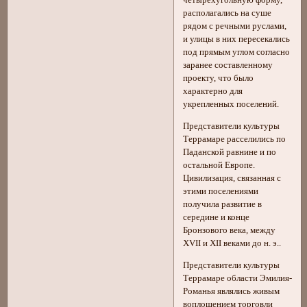
четырёхугольную форму,
располагались на суше
рядом с речными руслами,
и улицы в них пересекались
под прямым углом согласно
заранее составленному
проекту, что было
характерно для
укрепленных поселений.
Представители культуры
Террамаре расселились по
Паданской равнине и по
остальной Европе.
Цивилизация, связанная с
этими поселениями
получила развитие в
середине и конце
Бронзового века, между
XVII и XII веками до н. э..
Представители культуры
Террамаре области Эмилия-
Романья являлись живым
воплощением торговли