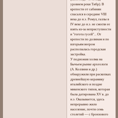
уровнем реки Тибр). В
крепости от сабинян
спасался в середине VIII
века до н.э. Ромул, галлы в
IV веке до н.э. не смогли ее
взять из-за неприступности
и "гогота гусей"... От
крепости по долинам и по
взгорьям веером
расползалась городская
застройка.
У подножия холма на
Бычьем рынке археологи
(А. Коллини и др.)
обнаружили при раскопках
древнейшую керамику
италийского и поздне
микенского типов, которая
была датирована ХV в. до
н.э. Оказывается, здесь
непрерывно жило
население, почти семь
столетий — с бронзового