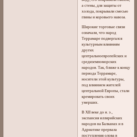
а стены, для защиты от
холода, покрывали смесью
глины и коровьего навоза.
Широкие торговые связи
означали, что народ
Террамаре подвергался
культурным влияниям
других
центральноевропейских и
средиземноморских
народов. Так, ближе к концу
периода Террамаре,
носители этой культуры,
под влиянием жителей
центральной Европы, стали
кремировать своих
умерших.
В XII веке до н. э.,
экспансия иллирийских
народов на Балканах и в
Адриатике прервала
поступления олова в