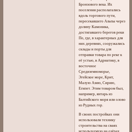
Бронзового века. Их
поселения располагались
вдоль торгового пути,
пересекавшего Альпы через
долину Камоника,
достигавшего берегов реки
По, где, в характерных для
них деревнях, сооружались
склады и порты для
отправки товара по реке к
её устью, в Адриатику, в
восточное
Средиземноморье,
Эгейское море, Крит,
Малую Азию, Сирию,
Египет. Этим товаром был,
например, янтарь из
Балтийского моря или олово
из Рудных гор.
В своих постройках они
использовали технику
строительства на сваях
используемую на озёрах