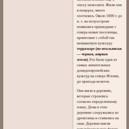
эпоху палеолита. Жили они
в пещерах, много
охотились. Около 1800 г. до
н. э. на полуострове
появились пришедшие с
севера новые поселенцы,
принесшие с собой так
называемую культуру
террамаре (по-итальянски
— черная, жирная
земля)
.Это была одна из
самых значительных
доиндоевропейских
культур на севере Италии,
до прихода кельтов.
Они жили в деревнях,
которые строились
согласно определенному
плану. Дома в этих
деревнях сооружались из
древесины и ставились на
сваи. Деревни имели