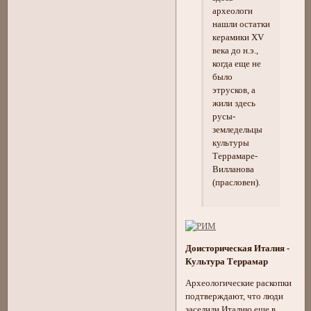
археологи
нашли остатки
керамики ХV
века до н.э.,
когда еще не
было
этрусков, а
жили здесь
русы-
земледельцы
культуры
Террамаре-
Вилланова
(прасловен).
Доисторическая Италия -
Культура Террамар
Археологические раскопки
подтверждают, что люди
заселили Италию еще в