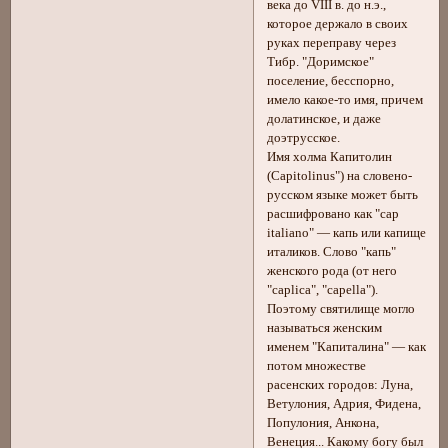
века до VIII в. до н.э.,
которое держало в своих
руках переправу через
Тибр. "Доримское"
поселение, бесспорно,
имело какое-то имя, причем
долатинское, и даже
доэтрусское.
Имя холма Капитолин
(Capitolinus") на словено-
русском языке может быть
расшифровано как "cap
italiano" — капь или капище
италиков. Слово "капь"
женского рода (от него
"caplica", "capella").
Поэтому святилище могло
называться женским
именем "Капиталина" — как
потом множестве
расенских городов: Луна,
Ветулония, Адрия, Фидена,
Популония, Анкона,
Венеция... Какому богу был