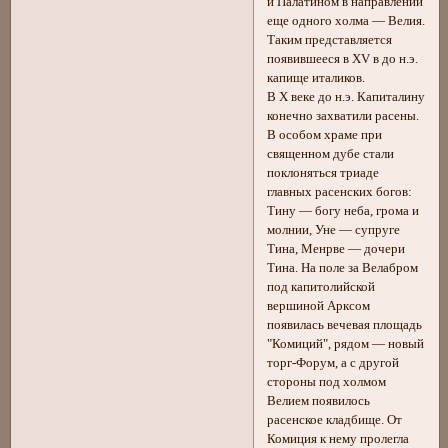
и Палатином в направлении
еще одного холма — Велия.
Таким представляется
появившееся в XV в до н.э.
капище италиков.
В X веке до н.э. Капиталину
конечно захватили расены.
В особом храме при
священном дубе стали
поклоняться триаде
главных расенских богов:
Тину — богу неба, грома и
молнии, Уне — супруге
Тина, Менрве — дочери
Тина. На поле за Велабром
под капитолийской
вершиной Арксом
появилась вечевая площадь
"Комиций", рядом — новый
торг-Форум, а с другой
стороны под холмом
Велием появилось
расенское кладбище. От
Комиция к нему пролегла