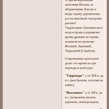
то время коренными
жителями Италии, ее
аборигенами. Как же и
когда страну деревенских
русов завоевали городские
расены?
Территорию Апеннинского
полуострова в доримское
время древние историки
называли по-разному:
Италией, Авзонией,
Тирренией (Страбон).
Современные археологи
делят это время на три
периода и культуры:
"Террамаре" »
от XIX в. до
н.э. (век бронзы, поселки на
сваях);
"Вилланова" »
от ХII в. до
н.э. (появление железа,
деревень, земледельцев),