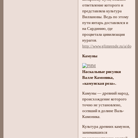
ответвление которого и
представляла культура
Виллановы. Ведь по этому
пути янтарь доставлялся и
на Сардинию, где
процветала цивилизация
нурагов.
http://www.glimrende.ru/a/doisto
Камуны
Наскальные рисунки
Валле Камоника,
«камунская роза».
Камуны — древний народ,
происхождение которого
точно не установлено,
осевший в долине Валь-
Камоника.
Культура древних камунов,
занимавшихся