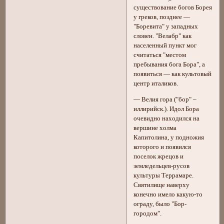
существование богов Борея
у греков, позднее —
"Боревита" у западных
словен. "Велабр" как
населенный пункт мог
считаться "местом
пребывания бога Бора", а
появиться — как культовый
центр италиков.
— Велия гора ("бор" –
иллирийск.). Идол Бора
очевидно находился на
вершине холма
Капитолина, у подножия
которого и появился
поселок жрецов и
земледельцев-русов
культуры Террамаре.
Святилище наверху
конечно имело какую-то
ограду, было "Бор-
городом".