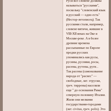
Руси все словене должны
называться "русскими",
поскольку "словенский язык
и русский — одно есть"
(Нестор-летописец). Так
русскими стали, например,
словене-вятичи, жившие в
VIII-ХII веках на Оке и
Москве-реке. А в более
древние времена
рассыпанные по Европе
предки русских
упоминались как русы,
русины, русняки, росы,
расены, рутены, руги...
Так расены (самоназвание
народа от "раснес" —
свободные, лат. этруски,
греч. тиррены) населяли
еще " до основания Рима"
северную половину Италии.
Жили они мелкими
государствами-городами
(лат. civitas, греч. polis). Это