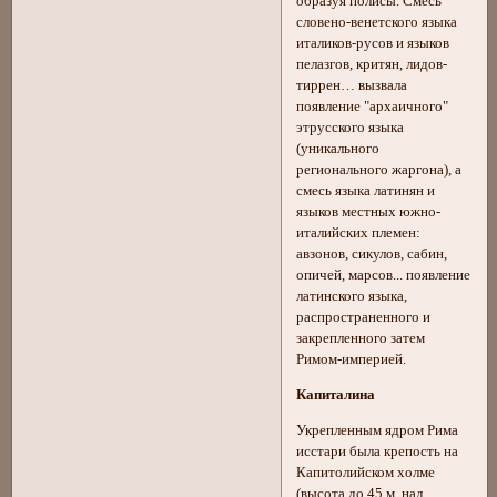
образуя полисы. Смесь
словено-венетского языка
италиков-русов и языков
пелазгов, критян, лидов-
тиррен… вызвала
появление "архаичного"
этрусского языка
(уникального
регионального жаргона), а
смесь языка латинян и
языков местных южно-
италийских племен:
авзонов, сикулов, сабин,
опичей, марсов... появление
латинского языка,
распространенного и
закрепленного затем
Римом-империей.
Капиталина
Укрепленным ядром Рима
исстари была крепость на
Капитолийском холме
(высота до 45 м. над