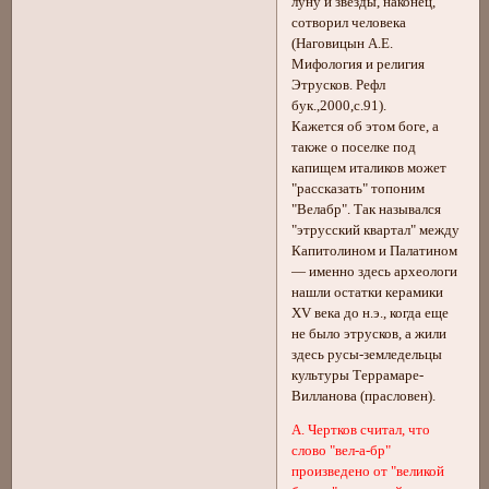
луну и звезды, наконец,
сотворил человека
(Наговицын А.Е.
Мифология и религия
Этрусков. Рефл
бук.,2000,с.91).
Кажется об этом боге, а
также о поселке под
капищем италиков может
"рассказать" топоним
"Велабр". Так назывался
"этрусский квартал" между
Капитолином и Палатином
— именно здесь археологи
нашли остатки керамики
ХV века до н.э., когда еще
не было этрусков, а жили
здесь русы-земледельцы
культуры Террамаре-
Вилланова (прасловен).
А. Чертков считал, что
слово "вел-а-бр"
произведено от "великой