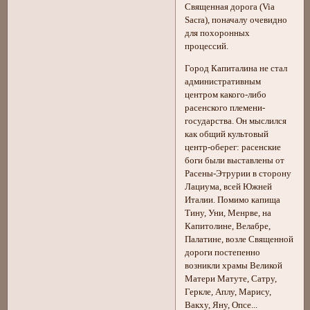
Священная дорога (Viа
Sacra), поначалу очевидно
для похоронных
процессий.
Город Капиталина не стал
административным
центром какого-либо
расенского племени-
государства. Он мыслился
как общий культовый
центр-оберег: расенские
боги были выставлены от
Расены-Этрурии в сторону
Лациума, всей Южней
Италии. Помимо капища
Тину, Уни, Менрве, на
Капитолине, Велабре,
Палатине, возле Священной
дороги постепенно
возникли храмы Великой
Матери Матуте, Сатру,
Геркле, Аплу, Марису,
Вакху, Яну, Опсе...