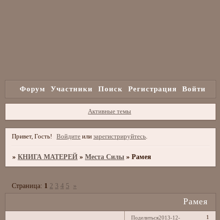
Форум
Участники
Поиск
Регистрация
Войти
Активные темы
Привет, Гость!
Войдите
или
зарегистрируйтесь
.
»
КНИГА МАТЕРЕЙ
»
Места Силы
»
Рамея
Страница:
1
2
3
4
5
»
Рамея
1
Поделиться
2013-12-