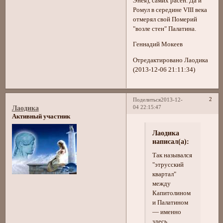
Энея), самих расен. Да и
Ромул в середине VIII века
отмерял свой Померий
"возле стен" Палатина.
Геннадий Мокеев
Отредактировано Лаодика
(2013-12-06 21:11:34)
2
Поделиться
2013-12-
04 22:15:47
Лаодика
Активный участник
Лаодика
написал(а):
Так назывался
"этрусский
квартал"
между
Капитолином
и Палатином
— именно
здесь