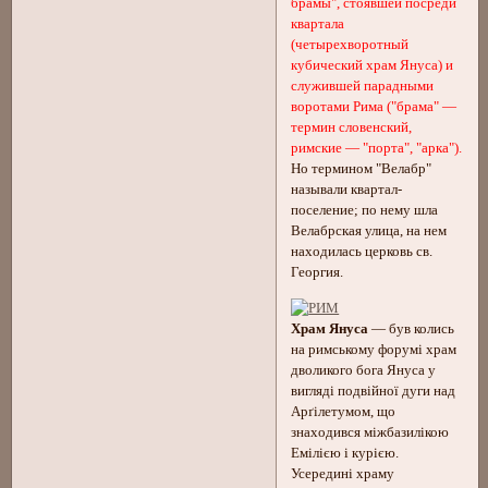
брамы", стоявшей посреди
квартала
(четырехворотный
кубический храм Януса) и
служившей парадными
воротами Рима ("брама" —
термин словенский,
римские — "порта", "арка").
Но термином "Велабр"
называли квартал-
поселение; по нему шла
Велабрская улица, на нем
находилась церковь св.
Георгия.
Храм Януса
— був колись
на римському форумі храм
дволикого бога Януса у
вигляді подвійної дуги над
Арґілетумом, що
знаходився міжбазилікою
Емілією і курією.
Усередині храму