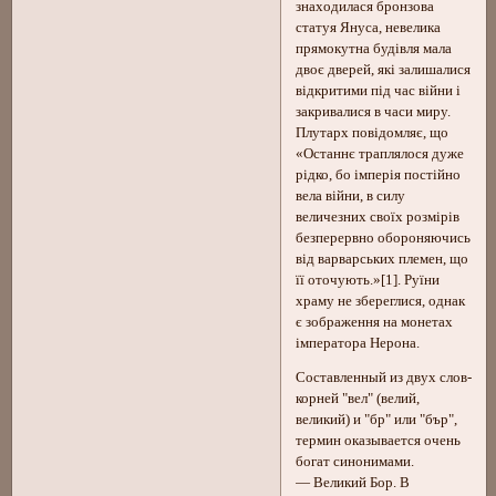
знаходилася бронзова
статуя Януса, невелика
прямокутна будівля мала
двоє дверей, які залишалися
відкритими під час війни і
закривалися в часи миру.
Плутарх повідомляє, що
«Останнє траплялося дуже
рідко, бо імперія постійно
вела війни, в силу
величезних своїх розмірів
безперервно обороняючись
від варварських племен, що
її оточують.»[1]. Руїни
храму не збереглися, однак
є зображення на монетах
імператора Нерона.
Составленный из двух слов-
корней "вел" (велий,
великий) и "бр" или "бър",
термин оказывается очень
богат синонимами.
— Великий Бор. В