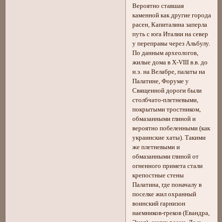
Вероятно ставшая
каменной как другие города
расен, Капиталина заперла
путь с юга Италии на север
у переправы через Альбулу.
По данным археологов,
жилые дома в Х-VIII в.в. до
н.э. на Beлабре, палаты на
Палатине, Форуме у
Священной дороги были
столбчато-плетневыми,
покрытыми тростником,
обмазанными глиной и
вероятно побеленными (как
украинские хаты). Такими
же плетневыми и
обмазанными глиной от
огненного примета стали
крепостные стены
Палатина, где поначалу в
поселке жил охранный
воинский гарнизон
наемников-греков (Евандра,