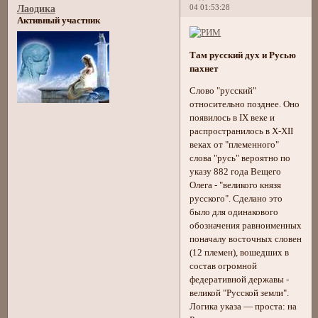
04 01:53:28
Лаодика
Активный участник
Там русский дух и Русью
пахнет
Слово "русский"
относительно позднее. Оно
появилось в IX веке и
распространилось в Х-XII
веках от "племенного"
слова "русь" вероятно по
указу 882 года Вещего
Олега - "великого князя
русского". Сделано это
было для одинакового
обозначения равноименных
поначалу восточных словен
(12 племен), вошедших в
состав огромной
федеративной державы -
великой "Русской земли".
Логика указа — проста: на