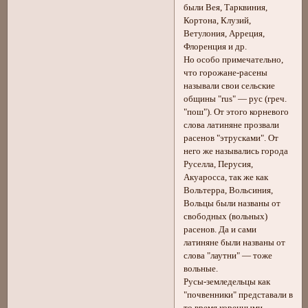
были Вея, Тарквиния,
Кортона, Клузий,
Ветулония, Арреция,
Флоренция и др.
Но особо примечательно,
что горожане-расены
называли свои сельские
общины "rus" — рус (греч.
"пош"). От этого корневого
слова латиняне прозвали
расенов "этрусками". От
него же назывались города
Руселла, Перусия,
Акуаросса, так же как
Вольтерра, Вольсиния,
Вольцы были названы от
свободных (вольных)
расенов. Да и сами
латиняне были названы от
слова "лаутни" — тоже
вольные.
Русы-земледельцы как
"почвенники" представали в