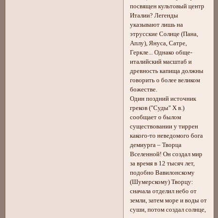
посвящен культовый центр
Италии? Легенды
указывают лишь на
этрусские Солнце (Панa,
Аплу), Януса, Сатре,
Геркле... Однако обще-
италийский масштаб и
древность капища должны
говорить о более великом
божестве.
Один поздний источник
греков ("Суды" X в.)
сообщает о былом
существовании у тиррен
какого-то неведомого бога
демиурга – Творца
Вселенной! Он создал мир
за время в 12 тысяч лет,
подобно Вавилонскому
(Шумерскому) Творцу:
сначала отделил небо от
земли, затем море и воды от
суши, потом создал солнце,