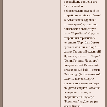
древнейшие времена это
был главный и
действительно великий из
старейших арийских богов!
В Авганистане (древней
стране ариев) до сих пор
показывают священную
гору "Тора-Бора". Судя по
старейшим германским
легендам "Тор" был богом
грома и молнии, а "Бор" —
самим Творцом Вселенной!
Причем дети его — "бури"
(Один, Гойнир, Лодьюрр)
создали в этой Вселенной
огражденный Рай — землю
"Митгард" (А. Веселовский
СОРЯС, вып.6,с.23). О
древности и величии Бора
свидетельствуют названия
священных городов
"Борсиппы" в Шумере,
"Боричева" на Днепре (на
месте Киева),