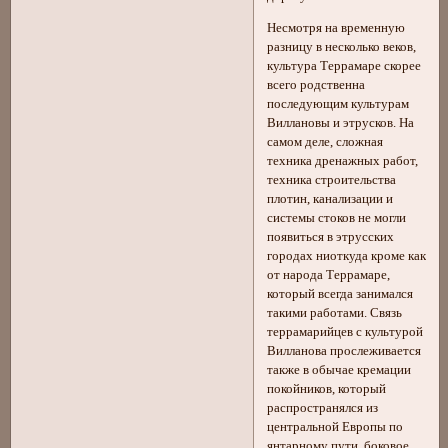
Несмотря на временную
разницу в несколько веков,
культура Террамаре скорее
всего родственна
последующим культурам
Виллановы и этрусков. На
самом деле, сложная
техника дренажных работ,
техника строительства
плотин, канализации и
системы стоков не могли
появиться в этрусских
городах ниоткуда кроме как
от народа Террамаре,
который всегда занимался
такими работами. Связь
террамарийцев с культурой
Вилланова прослеживается
также в обычае кремации
покойников, который
распространялся из
центральной Европы по
янтарному пути, боковое