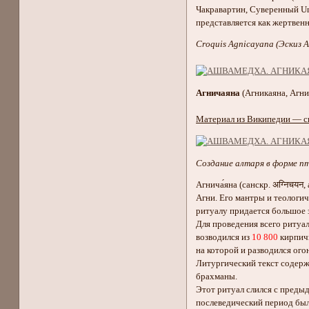
Чакравартин, Суверенный Uni
представляется как жертвенн
Croquis Agnicayana (Эскиз А
Агничаяна
(Агникаяна, Агни
Материал из Википедии — с
Создание алтаря в форме п
Агнича́яна (санскр. अग्निचय
Агни. Его мантры и теологи
ритуалу придается большое з
Для проведения всего ритуал
возводился из
10 800
кирпичи
на которой и разводился огон
Литургический текст содержи
брахманы.
Этот ритуал слился с предыду
послеведический период был