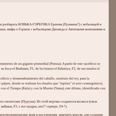
МУ и разбирать КОНЬКА-ГОРБУНКА Ершова (Пушкина?) с кобылицей и
кина, мифы о Геракле с кобылицами Диомеда и Авгиевыми конюшнями и
amiento de un gigante primordial (Purusa). A partir de este sacrificio se
de su boca el Brahman, F1; de los brazos el Kshatrya, F2; de sus muslos el
crificio y desmembramiento del caballo, sustituto del rey, para la
 pájaro, donde se realizan los rituales que "repiten" el acto cosmogónico).
sa, con el Tiempo (Kala) y con la Muerte (Yama), este último, identificado con
ого гигантские (Пуруша). Из этой жертвы создаются космоса (глаза
вайшьи, F3, с ног шудры, ario7 сервере, F4-?).
жертвоприношение коня и расчленения, заменить короля, для создания