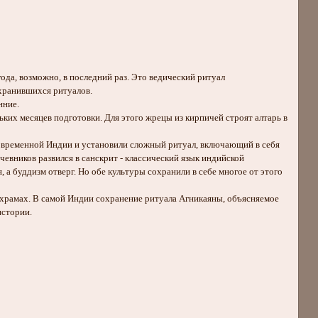
ода, возможно, в последний раз. Это ведический ритуал
охранившихся ритуалов.
нние.
ких месяцев подготовки. Для этого жрецы из кирпичей строят алтарь в
 современной Индии и установили сложный ритуал, включающий в себя
евников развился в санскрит - классический язык индийской
, а буддизм отверг. Но обе культуры сохранили в себе многое от этого
х храмах. В самой Индии сохранение ритуала Агникаяны, объясняемое
истории.