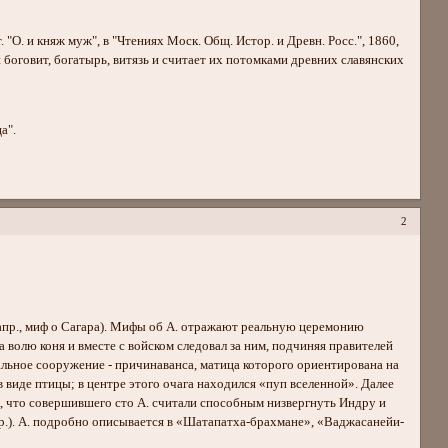
. и княж муж", в "Чтениях Моск. Общ. Истор. и Древн. Росс.", 1860,
 боговит, богатырь, витязь и считает их потомками древних славянских
а".
2
напр., миф о Сагара). Мифы об А. отражают реальную церемонию
волю коня и вместе с войском следовал за ним, подчиняя правителей
уальное сооружение - причинаванса, матица которого ориентирована на
в виде птицы; в центре этого очага находился «пуп вселенной». Далее
к, что совершившего сто А. считали способным низвергнуть Индру и
и др.). А. подробно описывается в «Шатапатха-брахмане», «Ваджасанейи-