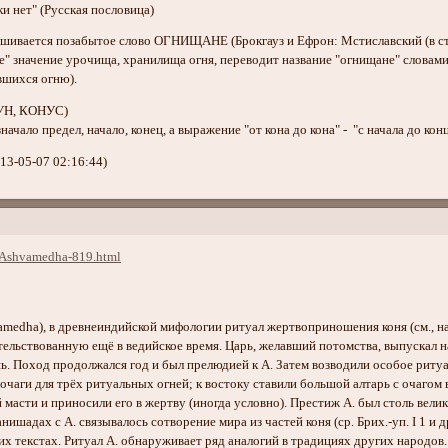
ьки нет" (Русская пословица)
вается позабытое слово ОГНИЩАНЕ (Брокгауз и Ефрон: Мстиславский (в ст. "О
е" значение урочища, хранилища огня, переводит название "огнищане" словами
вшихся огню).
УН, КОНУС)
начало предел, начало, конец, а выражение "от кона до кона" - "с начала до конц
13-05-07 02:16:44)
/Ashvamedha-819.html
svamedha), в древнеиндийской мифологии ритуал жертвоприношения коня (см., 
льствованную ещё в ведийское время. Царь, желавший потомства, выпускал на 
онь. Поход продолжался год и был прелюдией к А. Затем возводили особое рит
очаги для трёх ритуальных огней; к востоку ставили большой алтарь с очагом 
масти и приносили его в жертву (иногда условно). Престиж А. был столь вели
анишадах с А. связывалось сотворение мира из частей коня (ср. Брих.-уп. I 1 
х текстах. Ритуал А. обнаруживает ряд аналогий в традициях других народов.