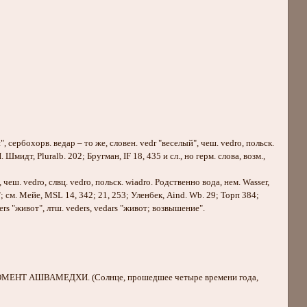
", сербохорв. ведар – то же, словен. vedr "веселый", чеш. vedro, польск.
. Шмидт, Pluralb. 202; Бругман, IF 18, 435 и сл., но герм. слова, возм.,
o, чеш. vedro, слвц. vedro, польск. wiadro. Родственно вода, нем. Wasser,
ды"; см. Мейе, MSL 14, 342; 21, 253; Уленбек, Aind. Wb. 29; Торп 384;
ders "живот", лтш. veders, vedars "живот; возвышение".
ОМЕНТ АШВАМЕДХИ. (Солнце, прошедшее четыре времени года,