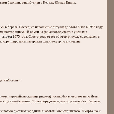
емьями брахманов-намбудири в Керале, Южная Индия.
и в Керале. Последнее исполнение ритуала до этого было в 1956 году,
ема посторонними. В обмен на финансовое участие учёных в
 апреля
1975 года. Своего рода отчёт об этом ритуале содержится в
сно сгруппированы материалы шраута-сутр по агничаяне.
датный огонь».
нему, чародейная седмица (неделя) посвящённая чествованию Девы
- русалок-берегинь. О сию пору девы в долгорукавках без оберегов,
я не только русским народным аналогом "общепринятого" 8 марта, но и