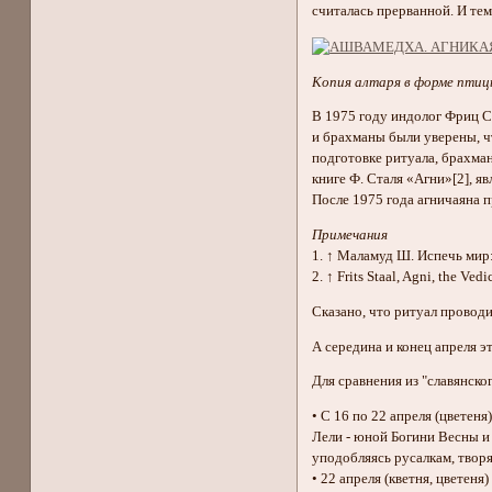
считалась прерванной. И те
Копия алтаря в форме пти
В 1975 году индолог Фриц С
и брахманы были уверены, ч
подготовке ритуала, брахма
книге Ф. Сталя «Агни»[2], 
После 1975 года агничаяна п
Примечания
1. ↑ Маламуд Ш. Испечь мир:
2. ↑ Frits Staal, Agni, the Vedic
Сказано, что ритуал проводи
А середина и конец апреля э
Для сравнения из "славянско
• С 16 по 22 апреля (цветен
Лели - юной Богини Весны и
уподобляясь русалкам, творя
• 22 апреля (кветня, цветеня