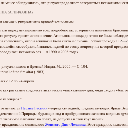
м не менее обнаружилось, что ритуал продолжает совершаться несколькими с
цы вместе с ритуальными принадлежностями
таль задокументировал во всех подробностях совершение агничаяны брахманам
то ритуалу грозит исчезновение. Агничаяна никогда до этого не была наблюда
ны согласились, чтобы агничаяна была снята и описана. Ритуал проходил
12—24
являющейся своеобразной энциклопедией по этому вопросу и в которой прекра
роводилась несколько раз — в 1990 и 2006 годах.
 ритуал и мысль в Древней Индии. М., 2005. — С. 104.
 ritual of the fire altar (1983).
лся с 12 по 24 апреля.
то как раз самые среднестатистические «пасхальные» дни, когда сходит «благо
го календаря":
я) отмечаются
Первые Русалии
- череда святодней, предшествующих Яриле Веш
 девственной Природы, бурлящих вод и пробудившихся женских водяных духов 
т "вертимое плясание" на полях, не допуская в свой круг парней.
) - празднование славянского
Женского Дня - Лельника
. Этот праздник, являетс