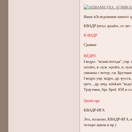
Наше иЗследование начато з
КВАДР (итал. quadro, от лат
К-ВАДР
Сравни:
ВЁДРО
I ведро. "ясная погода", укр.
wiodro, в.-луж. wjedro, н.-луж
связаны с ветер; см. Бругман 
I ведро укр. вiдро, др.-русск.
греч. , др.-инд. udakam "вода
Траутман, Apr. Sprd. 458 и сл
Quadr-iga
КВАДР-ИГА
Это, полагаю, КВАДР-ЯГА,
четыре цикла и пр.)