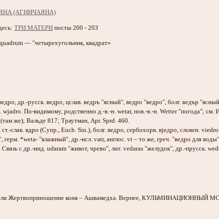
десь:
ТРИ МАТЕРИ
посты 200 - 203
. quadrum — "четырехугольник, квадрат»
 ведро, др.-русск. ведро, цслав. ведръ "ясный", ведро "ведро", болг. ведър "ясный
. wjadro. По-видимому, родственно д.-в.-н. wetar, нов.-в.-н. Wetter "погода"; см. И
(там же); Вальде 817; Траутман, Apr. Sprd. 460.
, ст.-слав. вдро (Супр., Euch. Sin.), болг. ведро, сербохорв. вjедро, словен. viedr
", герм. *weta- "влажный", др.-исл. vatr, англос. vt – то же, греч. "ведро для во
. Связь с др.-инд. udaram "живот, чрево", лит. vedaras "желудок", др.-прусск. we
 или Жертвоприношение коня – Ашвамедха. Вернее, КУЛЬМИНАЦИОННЫЙ М