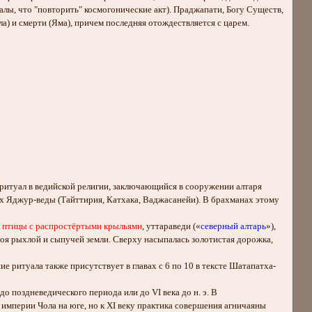
алы, что "повторить" космогонические акт). Праджапати, Богу Существ,
а) и смерти (Яма), причем последняя отождествляется с царем.
та-ритуал в ведийской религии, заключающийся в сооружении алтаря
ах Яджур-веды (Тайттирия, Катхака, Ваджасанейи). В брахманах этому
е птицы с распростёртыми крыльями
, уттараведи («
северный алтарь
»),
оя рыхлой и сыпучей земли. Сверху насыпалась золотистая дорожка,
е ритуала также присутствует в главах с 6 по 10 в тексте Шатапатха-
до поздневедического периода или до VI века до н. э. В
империи Чола на юге, но к XI веку практика совершения агничаяны