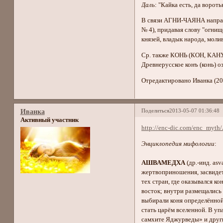
Даль
: "Кайка есть, да ворот
В связи АГНИ-ЧАЯНА напраши
№ 4), придавая слову "огнищ
князей, владык народа, моли
Ср. также КОНЬ (КОН, КАН
Древнерусское конъ (конь) оз
Отредактировано Иванка (20
Поделиться
2013-05-07 01:36:48
Иванка
Активный участник
http://enc-dic.com/enc_myth
Энциклопедия мифологии
:
АШВАМЕДХА
(др.-инд. a
жертвоприношения, засвидете
тех стран, где оказывался к
восток; внутри размещались 
выбирали коня определённой 
стать царём вселенной. В уп
самхите Яджурведы» и други