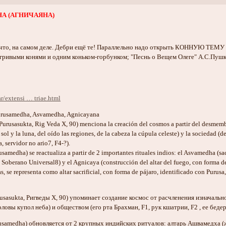
А (АГНИЧАЯНА)
ть что, на самом деле. Дебри ещё те! Параллельно надо открыть КОННУЮ ТЕ
гривыми конями и одним коньком-горбунком; "Песнь о Вещем Олеге" А.С.Пуш
r/extensi … triae.html
Purusamedha, Asvamedha, Agnicayana
(Purusasukta, Rig Veda X, 90) menciona la creación del cosmos a partir del desmembr
 sol y la luna, del oído las regiones, de la cabeza la cúpula celeste) y la sociedad (
a, servidor no ario7, F4-?).
usamedha) se reactualiza a partir de 2 importantes rituales indios: el Asvamedha (sa
 Soberano Universal8) y el Agnicaya (construcción del altar del fuego, con forma de
as, se representa como altar sacrificial, con forma de pájaro, identificado con Puru
usasukta, Ригведы X, 90) упоминает создание космос от расчленения изначальн
ловы купол неба) и обществом (его рта Брахман, F1, рук кшатрии, F2 , ее бедер 
rusamedha) обновляется от 2 крупных индийских ритуалов: алтарь Ашвамедха (