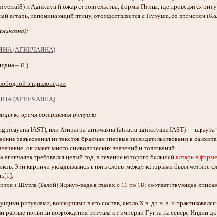
versal8) и Agnicaya (пожар строительства, формы Птица, где проводятся риту
ый алтарь, напоминающий птицу, отождествляется с Пуруша, со временем (Кал
гникаяна):
щана – И.)
вободной энциклопедии
тицы во время совершения ритуала
न, agnicayana IAST), или Атиратра-агничаяна (atirātra agnicayana IAST) — шрау
ческие разъяснения из текстов брахман впервые засвидетельствованы в самхит
начение, он имеет много символических значений и толкований.
а агничаяна требовался целый год, в течение которого большой
алтарь в форм
ков. Эти кирпичи укладывались в пять слоев, между которыми были четыре сл
ь[1].
тся в Шукла (Белой) Яджур-веде в главах с 11 по 18; соответствующее описани
щими ритуалами, вошедшими в его состав, около X в. до н. э. и практиковался 
и разные попытки возрождения ритуала от империи Гупта на севере Индии до 