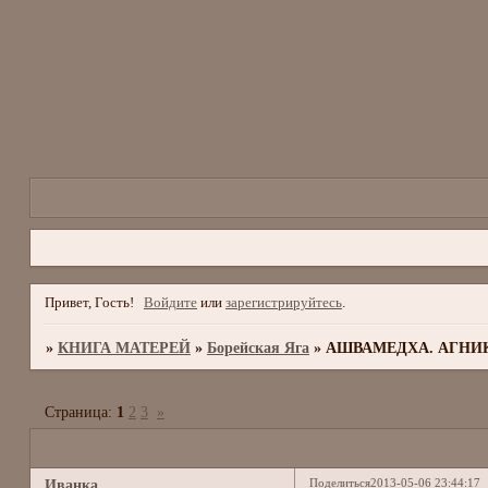
Привет, Гость!
Войдите
или
зарегистрируйтесь
.
»
КНИГА МАТЕРЕЙ
»
Борейская Яга
»
АШВАМЕДХА. АГНИ
Страница:
1
2
3
»
Поделиться
2013-05-06 23:44:17
Иванка