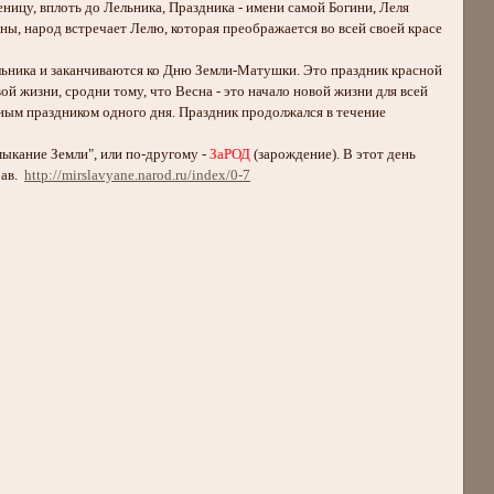
ницу, вплоть до Лельника, Праздника - имени самой Богини, Леля
ны, народ встречает Лелю, которая преображается во всей своей красе
ельника и заканчиваются ко Дню Земли-Матушки. Это праздник красной
й жизни, сродни тому, что Весна - это начало новой жизни для всей
нным праздником одного дня. Праздник продолжался в течение
мыкание Земли", или по-другому -
ЗаРОД
(зарождение). В этот день
рав.
http://mirslavyane.narod.ru/index/0-7