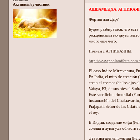
Активный участник
АШВАМЕДХА. АГНИКАЯН
Жертва или Дар?
Будем разбираться, что ес
рождёнными ею двумя злато
много ещё чего.
Начнём с АГНИКАЯНЫ.
http://www.paolaraffetta.com.a
El caso Indio: Mitravaruna, 
En India, el mito de creación 
crean el cosmos (de los ojos el
Vaisya, F3; de sus pies el Sudr
Este sacrificio primordial (Pur
instauración del Chakravartin,
Prajapati, Señor de las Criatur
el rey.
В Индии, создание мифа (Pur
солнца и луны уха области го
Эта изначальная жертва (Pu