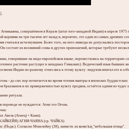
11
 Агникаяны, совершённом в Керале (штат юго-западной Индии) в апреле 1975 г
 корнями на три тысячи лет назад и, вероятно, это один из самых древних с
мя считался исчезнувшим. Более того, на него никогда не допускались посторо
 Он состоит из возлияний сомы и других приношений, которые требуют несколь
евники, говорившие на индо-европейском языке, переместились на территорию
огенное растение растущее в западных Гималаях). Ведический язык бывших коч
религии Индии по-разному отнеслись к этому культу: индуизм впитал его в себя
огонь - до сих пор почитается во время чтения мантры в японских буддистски
 брахманов и их приверженностью культу предков, остаётся одним из чудес 
вание ритуала:
переводе не нуждается: Агни это Огонь.
чна:
 Авель (Агнец) + Каин).
 КАЙКЕЙЯ) АГНИ-ЧАЯНА (ср. ЧАЙКА)
анг. (Подв.). Согласно Мекелейну (38), заимств. из коми kai̯ "небольшая птица".