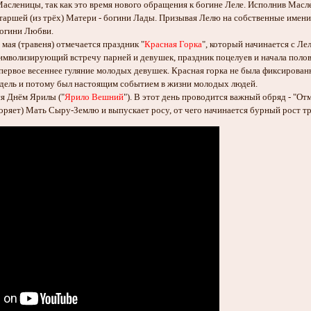
сленицы, так как это время нового обращения к богине Леле. Исполнив Масле
таршей (из трёх) Матери - богини Лады. Призывая Лелю на собственные имени
Богини Любви.
0 мая (травеня) отмечается праздник "
Красная Горка
", который начинается с Л
символизирующий встречу парней и девушек, праздник поцелуев и начала полово
 первое весеннее гуляние молодых девушек. Красная горка не была фиксирова
едель и потому был настоящим событием в жизни молодых людей.
ся Днём Ярилы ("
Ярило Вешний
"). В этот день проводится важный обряд - "От
оряет) Мать Сыру-Землю и выпускает росу, от чего начинается бурный рост т