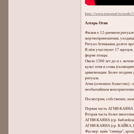
http://www.etnograf.ru/node/
Алтарь Огня
Фильм о 12-дневном ритуале
жертвоприношения, уходящий
Ритуал Агникаяна долгое вре
В нём участвуют 17 жрецов.
форме птицы.
Около 1500 лет до н.э. коч
культ огня и сомы (галлюцин
цивилизации. Более поздние 
ритуала.
Агни (огненное божество) - 
необычайным консерватизмом
Посмотрим, собственно, наз
Первая часть АГНИ-КАЯНА в 
Вторая часть более многозна
АГНИ-КАЯНА (ср. библейских
АГНИ-КАЯНА (ср. КАЙКА,
Фасмер
: кая́н "синица", арх