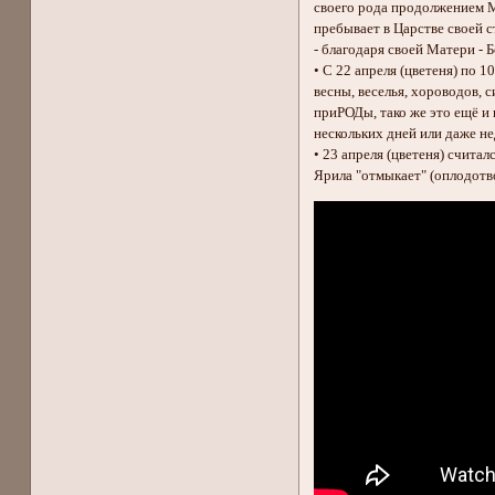
своего рода продолжением Ма
пребывает в Царстве своей с
- благодаря своей Матери - 
• С 22 апреля (цветеня) по 1
весны, веселья, хороводов, 
приРОДы, тако же это ещё и
нескольких дней или даже н
• 23 апреля (цветеня) считал
Ярила "отмыкает" (оплодотв