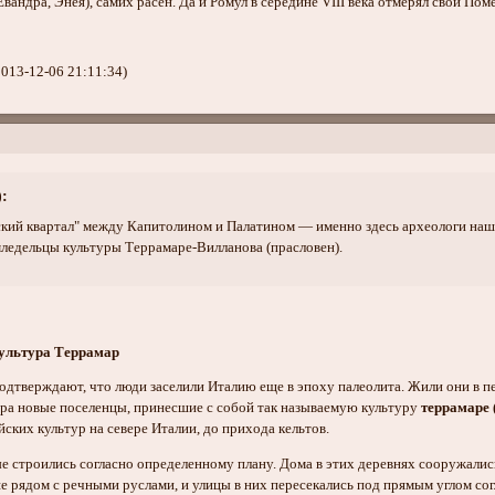
вандра, Энея), самих расен. Да и Ромул в середине VIII века отмерял свой Пом
013-12-06 21:11:34)
:
ский квартал" между Капитолином и Палатином — именно здесь археологи нашли 
мледельцы культуры Террамаре-Вилланова (прасловен).
Культура Террамар
дтверждают, что люди заселили Италию еще в эпоху палеолита. Жили они в пещ
ра новые поселенцы, принесшие с собой так называемую культуру
террамаре 
ских культур на севере Италии, до прихода кельтов.
ые строились согласно определенному плану. Дома в этих деревнях сооружалис
е рядом с речными руслами, и улицы в них пересекались под прямым углом сог