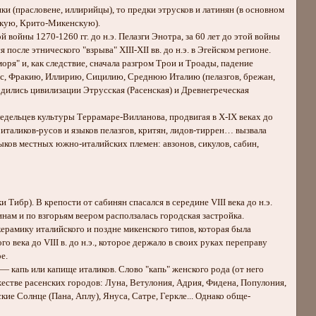
ки (прасловене, иллирийцы), то предки этрусков и латинян (в основном
йскую, Крито-Микенскую).
войны 1270-1260 гг. до н.э. Пелазги Энотра, за 60 лет до этой войны
осле этнического "взрыва" XIII-ХII вв. до н.э. в Эгейском регионе.
ря" и, как следствие, сначала разгром Трои и Троады, падение
онес, Фракию, Иллирию, Сицилию, Среднюю Италию (пелазгов, брежан,
ародились цивилизации Этрусская (Расенская) и Древнегреческая
дельцев культуры Террамаре-Вилланова, продвигая в X-IX веках до
 италиков-русов и языков пелазгов, критян, лидов-тиррен… вызвала
зыков местных южно-италийских племен: авзонов, сикулов, сабин,
ибр). В крепости от сабинян спасался в середине VIII века до н.э.
олинам и по взгорьям веером расползалась городская застройка.
ерамику италийского и поздне микенского типов, которая была
о века до VIII в. до н.э., которое держало в своих руках переправу
е.
— капь или капище италиков. Слово "капь" женского рода (от него
жестве расенских городов: Луна, Ветулония, Адрия, Фидена, Популония,
ие Солнце (Панa, Аплу), Януса, Сатре, Геркле... Однако обще-