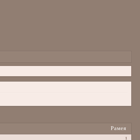
Рамея
1