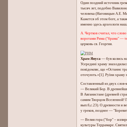
Один поздний источник греко
тысяч лет, подобно Вавилонс
человека (Наговицын А.Е. Ми
Кажется об этом боге, а та
именно здесь археологи нашл
А. Чертков считал, что сло
воротами Рима ("брама" — те
церковь св. Георгия.
Храм Януса
— був колись н
Усередині храму знаходилася
повідомляє, що «Останнє тра
оточують.»[1]. Руїни храму 
Составленный из двух слов-к
— Великий Бор. В древнейши
В Авганистане (древней стр
самим Творцом Вселенной! П
вып.6,с.23). О древности и 
у греков, позднее — "Бореви
— Велия гора ("бор" – иллир
культуры Террамаре. Святил