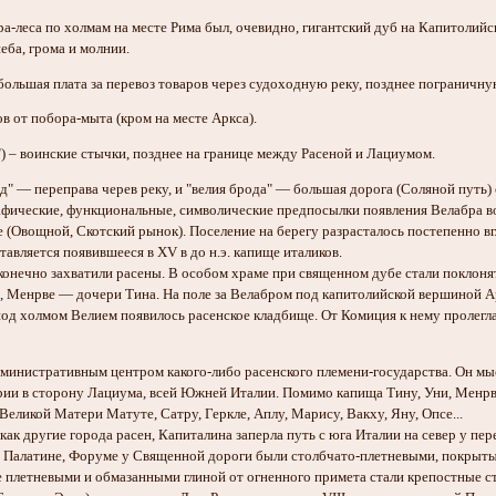
ра-леса по холмам на месте Рима был, очевидно, гигантский дуб на Капитолий
еба, грома и молнии.
 большая плата за перевоз товаров через судоходную реку, позднее пограничн
в от побора-мыта (кром на месте Аркса).
) – воинские стычки, позднее на границе между Расеной и Лациумом.
д" — переправа черев реку, и "велия брода" — большая дорога (Соляной путь) 
афические, функциональные, символические предпосылки появления Велабра во
 (Овощной, Скотский рынок). Поселение на берегу разрасталось постепенно 
авляется появившееся в XV в до н.э. капище италиков.
 конечно захватили расены. В особом храме при священном дубе стали поклоня
, Менрве — дочери Тина. На поле за Велабром под капитолийской вершиной А
под холмом Велием появилось расенское кладбище. От Комиция к нему пролегла
дминистративным центром какого-либо расенского племени-государства. Он мы
ии в сторону Лациума, всей Южней Италии. Помимо капища Тину, Уни, Менрве
еликой Матери Матуте, Сатру, Геркле, Аплу, Марису, Вакху, Яну, Опсе...
ак другие города расен, Капиталина заперла путь с юга Италии на север у пер
 на Палатине, Форуме у Священной дороги были столбчато-плетневыми, покрыт
е плетневыми и обмазанными глиной от огненного примета стали крепостные с