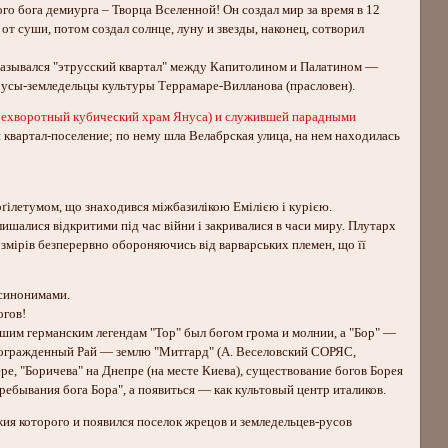
го бога демиурга – Творца Вселенной! Он создал мир за время в 12
от суши, потом создал солнце, луну и звезды, наконец, сотворил
к назывался "этрусский квартал" между Капитолином и Палатином —
ь русы-земледельцы культуры Террамаре-Вилланова (прасловен).
етырехворотный кубический храм Януса) и служившей парадными
квартал-поселение; по нему шла Велабрская улица, на нем находилась
рґілетумом, що знаходився міжбазилікою Емілією і курією.
лишалися відкритими під час війни і закривалися в часи миру. Плутарх
розмірів безперервно обороняючись від варварських племен, що її
 синонимами.
огов!
йшим германским легендам "Тор" был богом грома и молнии, а "Бор" —
й огражденный Рай — землю "Митгард" (А. Веселовский СОРЯС,
е, "Боричева" на Днепре (на месте Киева), существование богов Борея
ребывания бога Бора", а появиться — как культовый центр италиков.
жия которого и появился поселок жрецов и земледельцев-русов