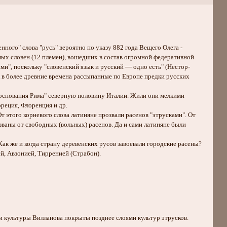
енного" слова "русь" вероятно по указу 882 года Вещего Олега -
ных словен (12 племен), вошедших в состав огромной федеративной
ими", поскольку "словенский язык и русский — одно есть" (Нестор-
 А в более древние времена рассыпанные по Европе предки русских
до основания Рима" северную половину Италии. Жили они мелкими
Арреция, Флоренция и др.
т этого корневого слова латиняне прозвали расенов "этрусками". От
азваны от свободных (вольных) расенов. Да и сами латиняне были
ак же и когда страну деревенских русов завоевали городские расены?
й, Авзонией, Тирренией (Страбон).
лои культуры Вилланова покрыты позднее слоями культур этрусков.