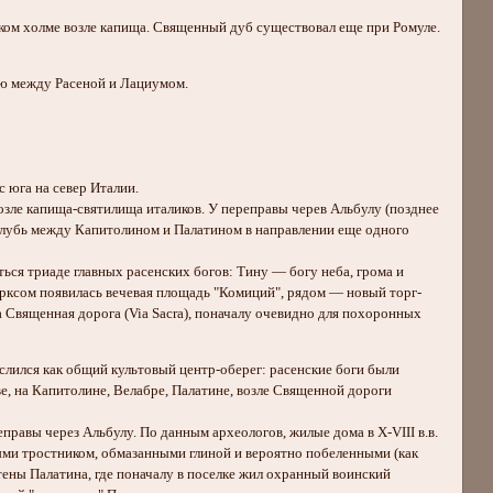
ском холме возле капища. Священный дуб существовал еще при Ромуле.
ую между Расеной и Лациумом.
с юга на север Италии.
зле капища-святилища италиков. У переправы черев Альбулу (позднее
вглубь между Капитолином и Палатином в направлении еще одного
ться триаде главных расенских богов: Тину — богу неба, грома и
рксом появилась вечевая площадь "Комиций", рядом — новый торг-
 Священная дорога (Viа Sacra), поначалу очевидно для похоронных
слился как общий культовый центр-оберег: расенские боги были
, на Капитолине, Велабре, Палатине, возле Священной дороги
еправы через Альбулу. По данным археологов, жилые дома в Х-VIII в.в.
ыми тростником, обмазанными глиной и вероятно побеленными (как
тены Палатина, где поначалу в поселке жил охранный воинский