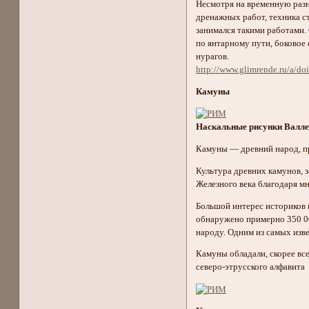
Несмотря на временную разн
дренажных работ, техника ст
занимался такими работами.
по янтарному пути, боковое 
нурагов.
http://www.glimrende.ru/a/doi
Камуны
Наскальные рисунки Валле
Камуны — древний народ, пр
Культура древних камунов, 
Железного века благодаря 
Большой интерес историков 
обнаружено примерно 350 00
народу. Одним из самых изв
Камуны обладали, скорее все
северо-этрусского алфавита