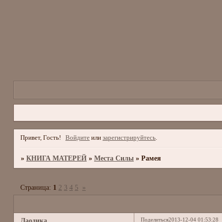
Привет, Гость!
Войдите
или
зарегистрируйтесь
.
»
КНИГА МАТЕРЕЙ
»
Места Силы
»
Рамея
Страница:
1
2
3
4
5
»
Поделиться
2013-12-04 01:53:28
Лаодика