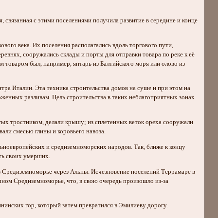
, связанная с этими поселениями получила развитие в середине и конце
ого века. Их поселения располагались вдоль торгового пути,
ревнях, сооружались склады и порты для отправки товара по реке к её
 товаром был, например, янтарь из Балтийского моря или олово из
нтра Италии. Эта техника строительства домов на суше и при этом на
рженных разливам. Цель строительства в таких неблагоприятных зонах
ытых тростником, делали крышу; из сплетенных веток ореха сооружали
вали смесью глины и коровьего навоза.
ьноевропейских и средиземноморских народов. Так, ближе к концу
ть своих умерших.
а в Средиземноморье через Альпы. Исчезновение поселений Террамаре в
точном Средиземноморье, что, в свою очередь произошло из-за
нинских гор, который затем превратился в Эмилиеву дорогу.