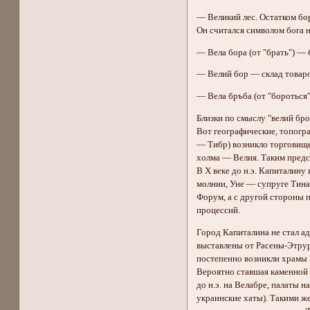
— Великий лес. Остатком бо
Он считался символом бога н
— Вела бора (от "брать") —
— Велий бор — склад товаро
— Вела бръба (от "бороться"
Близки по смыслу "велий бро
Вот географические, топогр
— Тибр) возникло торговище
холма — Велия. Таким предст
В X веке до н.э. Капиталину
молнии, Уне — супруге Тина
Форум, а с другой стороны 
процессий.
Город Капиталина не стал а
выставлены от Расены-Этрур
постепенно возникли храмы В
Вероятно ставшая каменной к
до н.э. на Beлабре, палаты
украинские хаты). Такими ж