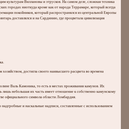
щим культурам Виллановы и этрусков. На самом деле, сложная техника
ских городах ниоткуда кроме как от народа Террамаре, который всегда
кремации покойников, который распространялся из центральной Европы
 янтарь доставлялся и на Сардинию, где процветала цивилизация
ка.
 хозяйством, достигла своего наивысшего расцвета во времена
лине Валь Камоника, то есть в местах проживания камунов. Их
ть лишь небольшая их часть имеет отношение к собственно камунскому
стве официального символа области Ломбардия.
ько надгробные и наскальные надписи, составленные с использованием