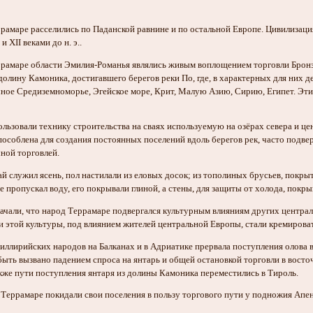
амаре расселились по Паданской равнине и по остальной Европе. Цивилизация
 XII веками до н. э..
рамаре области Эмилия-Романья являлись живым воплощением торговли Бронзов
олину Камоника, достигавшего берегов реки По, где, в характерных для них де
чное Средиземноморье, Эгейское море, Крит, Малую Азию, Сирию, Египет. Этим
льзовали технику строительства на сваях используемую на озёрах севера и це
пособлена для создания постоянных поселений вдоль берегов рек, часто подве
чной торговлей.
ай служил ясень, пол настилали из еловых досок; из тополиных брусьев, покр
не пропускал воду, его покрывали глиной, а стены, для защиты от холода, покры
ачали, что народ Террамаре подвергался культурным влияниям других централ
и этой культуры, под влиянием жителей центральной Европы, стали кремирова
сия иллирийских народов на Балканах и в Адриатике прервала поступления олов
ло быть вызвано падением спроса на янтарь и общей остановкой торговли в вос
кже пути поступления янтаря из долины Камоника переместились в Тироль.
Террамаре покидали свои поселения в пользу торгового пути у подножия Апен