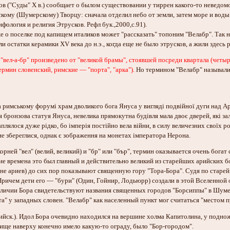
в ("Суды" X в.) сообщает о былом существовании у тиррен какого-то неведомо
кому (Шумерскому) Творцу: сначала отделил небо от земли, затем море и воды 
фология и религия Этрусков. Рефл бук.,2000,с.91).
кже о поселке под капищем италиков может "рассказать" топоним "Велабр". Та
и остатки керамики ХV века до н.э., когда еще не было этрусков, а жили здес
во "вел-а-бр" произведено от "великой брамы", стоявшей посреди квартала (ч
рмин словенский, римские — "порта", "арка").
Но термином "Велабр" называли 
а римському форумі храм дволикого бога Януса у вигляді подвійної дуги над А
 бронзова статуя Януса, невелика прямокутна будівля мала двоє дверей, які за
плялося дуже рідко, бо імперія постійно вела війни, в силу величезних своїх 
не збереглися, однак є зображення на монетах імператора Нерона.
орней "вел" (велий, великий) и "бр" или "бър", термин оказывается очень богат
е времена это был главный и действительно великий из старейших арийских б
ане ариев) до сих пор показывают священную гору "Тора-Бора". Судя по старе
ричем дети его — "бури" (Один, Гойнир, Лодьюрр) создали в этой Вселенно
величии Бора свидетельствуют названия священных городов "Борсиппы" в Шумер
та" у западных словен. "Велабр" как населенный пункт мог считаться "местом п
ийск.). Идол Бора очевидно находился на вершине холма Капитолина, у подно
ище наверху конечно имело какую-то ограду, было "Бор-городом".