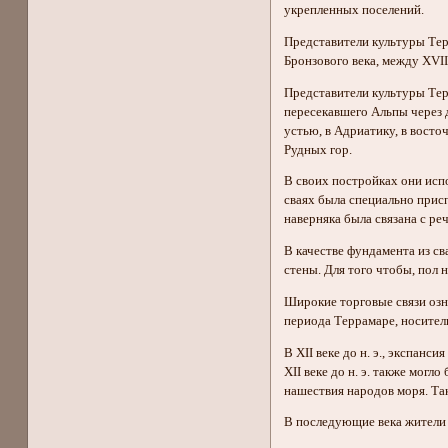
укрепленных поселений.
Представители культуры Терр
Бронзового века, между XVII и
Представители культуры Тер
пересекавшего Альпы через д
устью, в Адриатику, в восто
Рудных гор.
В своих постройках они испо
сваях была специально прис
наверняка была связана с ре
В качестве фундамента из св
стены. Для того чтобы, пол 
Широкие торговые связи озн
периода Террамаре, носител
В XII веке до н. э., экспан
XII веке до н. э. также мог
нашествия народов моря. Та
В последующие века жители 