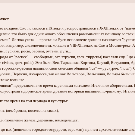
ахнет
о позднее. Оно появилось в IX веке и распространилось в Х-XII веках от "плем
 Сделано это было для одинакового обозначения равноименных поначалу восточ
земли". Логика указа — проста: на Руси все словене должны называться "русск
али, например, словене-вятичи, жившие в VIII-ХII веках на Оке и Москве-реке.
ы, русняки, росы, расены, рутены, руги...
рода от "раснес" — свободные, лат. этруски, греч. тиррены) населяли еще " 
 civitas, греч. polis). Это были Вея, Тарквиния, Кортона, Клузий, Ветулония, 
 горожане-расены называли свои сельские общины "rus" — рус (греч. "пош"). О
уселла, Перусия, Акуаросса, так же как Вольтерра, Вольсиния, Вольцы были н
 тоже вольные.
нники" представали в то время коренными жителями Италии, ее аборигенами. К
луострова в доримское время древние историки называли по-разному: Италие
т это время на три периода и культуры:
н.э. (век бронзы, поселки на сваях);
н.э. (появление железа, деревень, земледельцев),
. до н.э. (появление городов-государств, горожан), причем археологические с