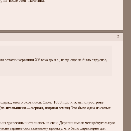
ерий "возле стен" Палатина.
2
остатки керамики ХV века до н.э., когда еще не было этрусков,
ерах, много охотились. Около 1800 г. до н. э. на полуострове
(по-итальянски — черная, жирная земля)
.Это была одна из самых
ь из древесины и ставились на сваи. Деревни имели четырёхугольную
ласно заранее составленному проекту, что было характерно для