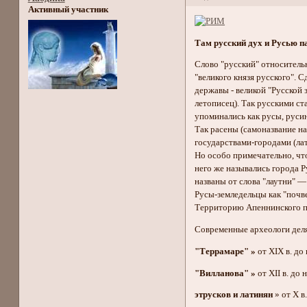
Активный участник
Там русский дух и Русью п
Слово "русский" относительн
"великого князя русского".
державы - великой "Русской 
летописец). Так русскими ст
упоминались как русы, русин
Так расены (самоназвание на
государствами-городами (лат.
Но особо примечательно, что
него же назывались города Р
названы от слова "лаутни" —
Русы-земледельцы как "почве
Территорию Апеннинского по
Современные археологи деля
"Террамаре" »
от XIX в. до 
"Вилланова" »
от ХII в. до 
этрусков и латинян
» от Х в