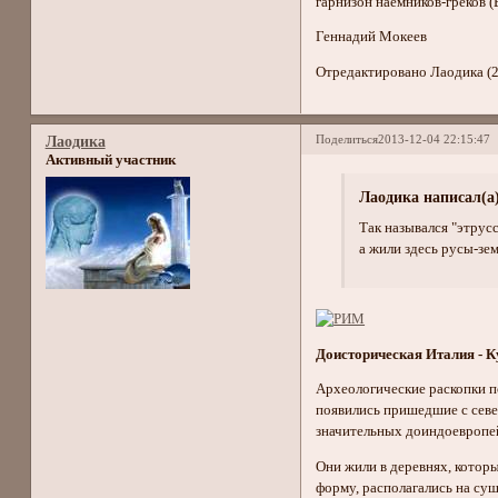
гарнизон наемников-греков (Е
Геннадий Мокеев
Отредактировано Лаодика (2
Поделиться
2013-12-04 22:15:47
Лаодика
Активный участник
Лаодика написал(а)
Так назывался "этрус
а жили здесь русы-зе
Доисторическая Италия - 
Археологические раскопки по
появились пришедшие с севе
значительных доиндоевропей
Они жили в деревнях, котор
форму, располагались на суш