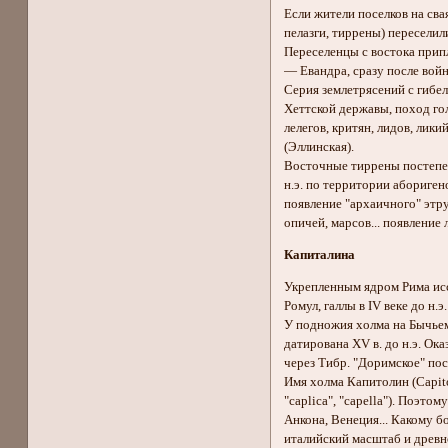
Если жители поселков на сва
пелазги, тиррены) пересели
Переселенцы с востока припл
— Евандра, сразу после войн
Серия землетрясений с гибел
Хеттской державы, поход гол
лелегов, критян, лидов, лики
(Эллинская).
Восточные тиррены постепен
н.э. по территории абориген
появление "архаичного" этру
опичей, марсов... появление
Капиталина
Укрепленным ядром Рима исст
Ромул, галлы в IV веке до н.
У подножия холма на Бычьем
датирована ХV в. до н.э. Ока
через Тибр. "Доримское" пос
Имя холма Капитолин (Capito
"caplica", "capella"). Поэт
Анкона, Венеция... Какому б
италийский масштаб и древн