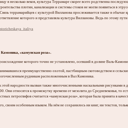
ицу в несколько веков, культура Террамаре скорее всего родственна последую
роительства плотин, канализации и системы стоков не могли появиться в этрус
 Связь террамарийцев с культурой Вилланова прослеживается также в обычае 
ответвление которого и представляла культура Виллановы. Ведь по этому пути
storicheskaya_italiya
 Камоника, «камунская роза».
оисхождение которого точно не установлено, осевший в долине Валь-Камони
занимавшихся преимущественно охотой, пастбищным скотоводством и сельским
многочисленным рудникам расположенным в Вал Камоника.
к этой народности вызван также многочисленными наскальными рисунками в до
0. Они относятся к промежутку времени от мезолита до Средневековья, то ес
естных петроглифов считается «камунская роза», которая была принята в каче
го, своим особенным языком. На нём не сохранилось ни книг, ни текстов, тол