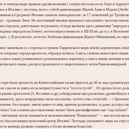
ях и земледельцы пришли двумя волнами с северо-востока из-за Альп и Адриати
лись в Италию с востока, неся с собой цивилизацию Малой Азии и Мореи (Эге
ывали в Среднюю Италию сначала эпизодически: за 17 поколений до Троянской 
ы – троянцы Энея. Но настоящий наплыв пришлого населения с востока начался п
ью городов, длительных неурожаев, голода вызвали здесь движения "народов мо
одных народов на Египет, потом переселения их в XII-XI вв. до н.э. в Пелоп
йцев...). В результате, исчезла Эгейская цивилизация (Крито-Микенекая), но з
но завоевали со стороны островов Тирренского моря землю деревенских земле
ов опорные города-крепости, образуя полисы. Смесь словено-венетского языка
сского языка (уникального регионального жаргона), а смесь языка латинян и я
 латинского языка, распространенного и закрепленного затем Римом-империей.
ари была крепость на Капитолийском холме (высота до 45 м. над уровнем реки Т
э. не смогли ее взять из-за неприступности и "гогота гусей"... От крепости по д
 рынке археологи (А. Коллини и др.) обнаружили при раскопках древнейшую к
зывается, здесь непрерывно жило население, почти семь столетий — с бронзовог
еление, бесспорно, имело какое-то имя, причем долатинское, и даже доэтрусско
linus") на словено-русском языке может быть расшифровано как "cap italiano" 
ому святилище могло называться женским именем "Капиталина" — как потом мно
огу был посвящен культовый центр Италии? Легенды указывают лишь на этрусск
ость капища должны говорить о более великом божестве.