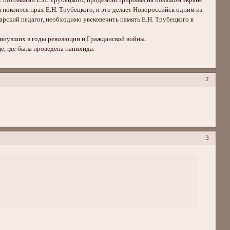
 с потомками Е.Н. Трубецкого, продемонстрировал на большом экране
покоится прах Е.Н. Трубецкого, и это делает Новороссийск одним из
рский педагог, необходимо увековечить память Е.Н. Трубецкого в
инувших в годы революции и Гражданской войны.
е, где была проведена панихида.
2
3