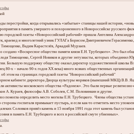
кой
 годы перестройки, когда открывались «забытые» станицы нашей истории, «но
роприятия в память умершего и похороненного в Новороссийске русского фи
ию городской газеты «Новороссийский рабочий» пришла Ангелина Александров
ек, краевед и многолетний узник ГУЛАГа Борисом Дмитриевичем Герасименко,
 Тимощенко, Вадим Карастелёв, Аркадий Мурзаев.
о создано «Воскресное общество памяти князя Е.Н. Трубецкого». Это был об
лодя Тимощенко, Сергей Новиков и другие энтузиасты, которых объединил Юра
мени. Большую поддержку обществу оказал директор художественной школы В
нец 80-х – начало 90-х годов ХХ века) много всяких общественных организаци
 об этом на страницах городской газеты "Новороссийский рабочий"
торном кабинете директора Дворца культуры моряков (нынешний МКЦ) В.В. Яц
ли активисты московского общества «Радонеж». Это были первые религиозно-
он А. Кураев, философы А.В. Соболев, С.М. Половинкин и другие.
оз помогла определить место могилы Е.Н. Трубецкого. Члены общества устано
о стороны госпиталя примыкает пустырь, и если как-то отметить место упокое
леких Соловков привёз камень и 15 ноября 1991 года этот камень был установ
совня в память Е.Н. Трубецкого и всех в российской смуте убиенных».
а.