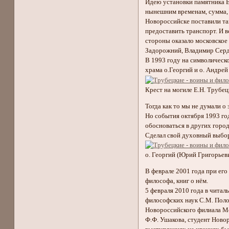
Идею установки памятника Е
нынешним временам, сумма, 
Новороссийске поставили так
предоставить транспорт. И в
стороны оказало московское
Задорожний, Владимир Серд
В 1993 году на символическ
храма о.Георгий и о. Андре
Крест на могиле Е.Н. Трубец
Тогда как то мы не думали о
Но события октября 1993 го
обосноваться в других горо
Сделал свой духовный выбор
о. Георгий (Юрий Григорьев
В феврале 2001 года при ег
философа, книг о нём.
5 февраля 2010 года в чита
философских наук С.М. Поло
Новороссийского филиала Мо
Ф.Ф. Ушакова, студент Ново