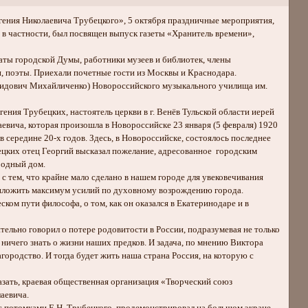
гения Николаевича Трубецкого», 5 октября праздничные мероприятия,
в частности, был посвящен выпуск газеты «Хранитель времени»,
аты городской Думы, работники музеев и библиотек, члены
, поэты. Приехали почетные гости из Москвы и Краснодара.
нидович Михайличенко) Новороссийского музыкального училища им.
гения Трубецких, настоятель церкви в г. Венёв Тульской области иерей
аевича, которая произошла в Новороссийске 23 января (5 февраля) 1920
 середине 20-х годов. Здесь, в Новороссийске, состоялось последнее
цких отец Георгий высказал пожелание, адресованное городским
ародный дом.
с тем, что крайне мало сделано в нашем городе для увековечивания
риложить максимум усилий по духовному возрождению города.
ом пути философа, о том, как он оказался в Екатеринодаре и в
ельно говорил о потере родовитости в России, подразумевая не только
 ничего знать о жизни наших предков. И задача, по мнению Виктора
агородство. И тогда будет жить наша страна Россия, на которую с
азать, краевая общественная организация «Творческий союз
аевича.