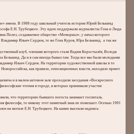
вые» имена. В 1988 году школьный учитель истории Юрий Белькинд
лософа Е.Н. Трубецкого. Эту идею поддержали журналисты Гена и Люда
на Полоз, создаваемое общество «Мемориал», у начал которого
 Владимир Ильич Сердюк, те же Гена Куров, Юра Белькинд, а так же
щественный клуб, членами которого стали Вадим Коростылёв, Володя
 Белькинд. Да и я сам иногда бывал там. Тогда все мы были молодыми
ладимир Ильич Сердюк. На территории художественной школы в то
й Новороссийска, как правило, оппозиционных власти, находило приют.
кевича и в малом актовом зале проходили заседания «Воскресного
философские чтения в городе, в которых принимали участие
вили, что территорию бывшего погоста занимает госпиталь.
ния философа, то никому этот памятный знак не помешает. Осенью 1991
лен на могиле Е.Н. Трубецкого. На камне высекли надпись: