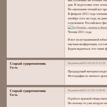
выступлениях на чтениях бы
дня. В подготовке этих чте
По окончании чтений все пр
В феврале 2011 года членам
октябре того же года, ко д
отделением Российского фи
Чтения 2011 года
И вот полуторавековой юбил
научная конференция, состо
Будем надеяться, что такие
Поделиться
2013-10-18 13:12:59
Старый судоремонтник
Гость
Предыдущий материал подгото
Фотографии из личного архи
Поделиться
2013-11-05 15:38:45
Старый судоремонтник
Гость
О работе краевой обществен
Но почему-то уже вторую не