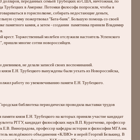
0 долларов, переданных семьей Трубецких из США, ничтожная, по
ища Трубецких в Америке. Потомки философа попросили, чтобы в
оговариваться в горисполкоме, собирать недостающие деньги,
ительную сумму пожертвовал "Бата-банк". Большую помощь со своей
ке памятного камня, а затем - создании памятника приняли Владимир
в.
ый крест. Торжественный молебен отслужили настоятель Успенского
ж", пришли многие сотни новороссийцев.
и дневников, не делали записей своих воспоминаний.
и князя Е.Н. Трубецкого вынуждены были уехать из Новороссийска,
олжил работу по увековечиванию памяти Е.Н. Трубецкого.
 Городская библиотека периодически проводила выставки трудов
 памяти князя Е.Н. Трубецкого на которых приняли участие кандидат
льтета РГГУ, кандидат философских наук В.П. Куратченко, профессор
ук Е.В. Виноградова, профессор кафедры истории и философии МГА им.
атель молодёжного объединения «КЛИО» и иерей Георгий Белькинд. В