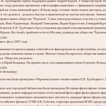
.Н. Трубецкому горячо поддержал дьякон Андрей Кураев. У общества были 30
но тогда довольно приличная, и фотография памятника с с фамильного кладб
ой же точно каменный крест. И были люди, готовые лично искать мастеров, д
сё это делалось - делалось быстро и практически на чистом энтузиазме. Знач
 православное общество "Радонеж". Самое непосредственное участие в установ
юк, Янис Каракезиди, Валерий Тимощенко, Вадим Карастелев, Геннадий Куро
ой могиле Е.Н. Трубецкого был установлен красивый отполированный гранитн
й Кураев. На службу прибыли гости из Москвы, руководство общества "Радоне
кого, фото 2007 года
 значимости происходящих событий и не фиксировали их на фотоплёнке, не вел
да резко изменили жизнь в стране. Многие члены Воскресного общества памят
дах. Общество распалось.
 и Юрий Белькинд. Он принял сан и стал священником отцом Георгием. И прод
ич Белькинд)
о участии были проведены «Образовательные чтения памяти Е.Н. Трубецкого».
льном зале городской библиотеки были проведены Историко-философские чтения
винкин, доцент кафедры истории отечественной философии философского факу
сковского гуманитарно-экономического института, кандидат философских на
российского филиала СГПИ А.В. Соболев, секретарь правления НГИО, председ