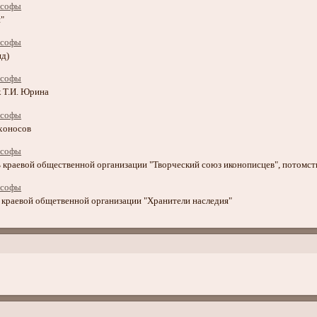
"
нд)
 Т.И. Юрина
хоносов
ь краевой общественной организации "Творческий союз иконописцев", потомс
ь краевой общетвенной организации "Хранители наследия"