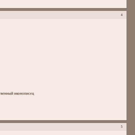
4
ственный иконописец
5