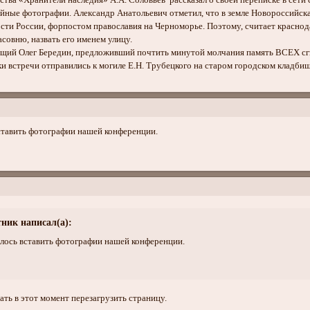
ства «Хранители наследия» А.А. Соловьев рассказал о своей переписке в сети
йные фотографии. Александр Анатольевич отметил, что в земле Новороссийска 
ти России, форпостом православия на Черноморье. Поэтому, считает краснода
совню, назвать его именем улицу.
щий Олег Бередин, предложивший почтить минутой молчания память ВСЕХ сг
и встречи отправились к могиле Е.Н. Трубецкого на старом городском кладбищ
вставить фотографии нашей конференции.
ник написал(а):
илось вставить фотографии нашей конференции.
ть в этот момент перезагрузить страницу.