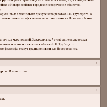
я русской философии конца Х1Х начала ХХ веков, и для сегодняшнего
сийска и Новороссийское городское историческое общество.
у.
орум» была организована дискуссия по работам Е.Н. Трубецкого. В
ны религиозно-философские чтения, организованные Новороссийским
здничных мероприятий. Завершила их 7 октября международная
Ушакова, и также посвященная юбилею Е.Н. Трубецкого.
кого философа, станут традиционными для Новороссийска.
8
рова. И моих то же.
9
ект.