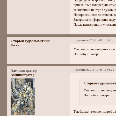
Председатель краевого обще
присланные ими редкие семе
важнейших центров духовнос
Новороссийске: поставить ча
Завершил конференцию веду
После конференции участник
Поделиться
2013-10-08 15:52:35
Старый судоремонтник
Гость
Увы, что то не получилось 
Попробую завтра
Поделиться
2013-10-08 16:03:21
Администратор
Администратор
Старый судоремонт
Увы, что то не получ
Попробую завтра
Так бывает, можно попробова