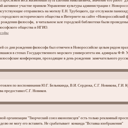
л прослежен весь жизненный путь Евгения Николаевича, значение его работ дл
ний активное участие приняли Управление культуры администрации г. Новорос
исутствующие отправились на могилу Е.Н. Трубецкого, где отслужили панихид
и городского исторического общества в Интернете на сайте «Новороссийский ф
ню рождения философа, в читальном зале городской библиотеки были проведе
лософского общества и НГИО.
ей со дня рождения философа был отмечен в Новороссийске целым рядом пра
явшаяся в стенах Государственного морского университета им. адмирала Ф.Ф. 
 философские конференции, проходящие в день рождения замечательного русс
влен по воспоминания Ю.Г. Бельнкинда, В.И. Сердюка, С.Г. Новикова, Г.И. Ку
ва предоставил С.Г. Новиков.
ной организации "Творческий союз иконописцев" есть только рекламный просп
делю не могу его вставить. Не срабатывает команда "Вставка изображения"