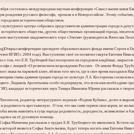
ктября состоялась международная научная конференция «Смысл жизни князя Ев
ня рождения русского философа, прошли и в Новороссийске. Этому событию, 
 городским историческим обществом.
о культурного центра собрались представители администрации города и депут
 исторического общества, других общественных организаций города, писатели
ило выступление академического хора «Элегия» (руководитель Вячеслав Лео
y.jpg]Открыл конференцию президент образовательного фонда имени Сергея и Ев
 член НГИО с 2004 года). Выступление своё он посвятил смерти Евгения Никол
о том, что Е.Н. Трубецкой был похоронен на городском кладбище, закрытом в
софа с лекцией «О религиозном возрождении России». От имени Фонда Трубе
ого знака на парковой аллее, вблизи того места, где в свое время находился Н
ощник главы администрации города по культуре Л.А. Косторнова согласилась 
цкого. Людмила Арсентьевна особо подчеркнула, что всем нам необходимо п
ИО, кандидат исторических наук Тамара Ивановна Юрина рассказала о творческ
Лихоносов, редактор литературного журнала «Родная Кубань», долго и выразит
и родовитость крестьянскую. О том, что мы сами теряем свои корни, не желая
тобы вновь накопить в гуще народа родовитость, дородность, великолепие и бл
надеясь на её духовную помощь.
офья Мачигина рассказала о трудах Е.Н. Трубецкого по иконописи. Кстати ск
 которой является Софья Анатольевна, будет теперь носить имя Евгения Никол