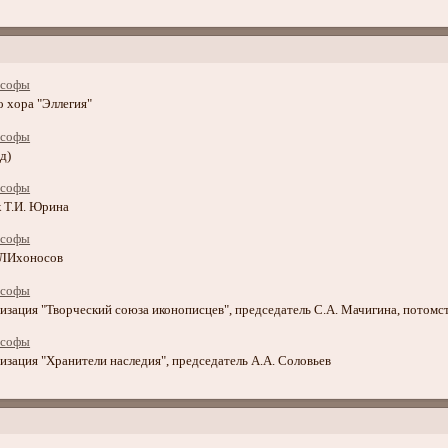
 хора "Эллегия"
д)
 Т.И. Юрина
 ЛИхоносов
изация "Творческий союза иконописцев", председатель С.А. Мачигина, потом
изация "Хранители наследия", председатель А.А. Соловьев