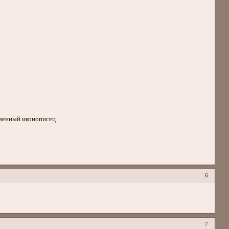
твенный иконописец
6
7