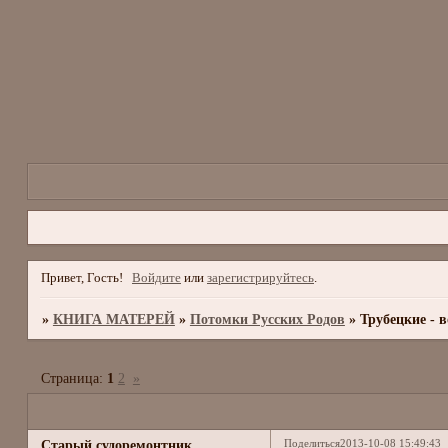
Привет, Гость!
Войдите
или
зарегистрируйтесь
.
»
КНИГА МАТЕРЕЙ
»
Потомки Русских Родов
»
Трубецкие - 
Страница:
1
2
»
Поделиться
2013-10-08 15:49:43
Старый судоремонтник