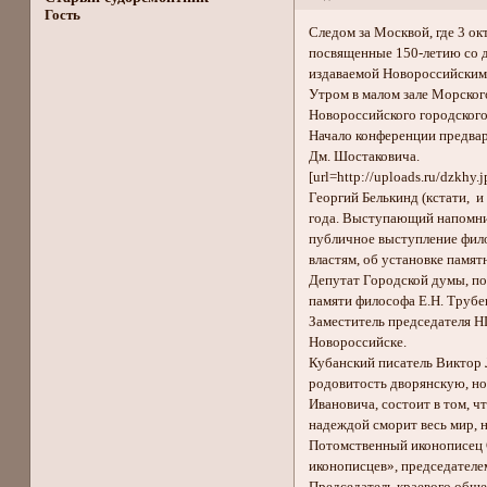
Гость
Следом за Москвой, где 3 о
посвященные 150-летию со д
издаваемой Новороссийским
Утром в малом зале Морског
Новороссийского городского
Начало конференции предвар
Дм. Шостаковича.
[url=http://uploads.ru/dzkh
Георгий Белькинд (кстати, и
года. Выступающий напомнил 
публичное выступление фило
властям, об установке памятн
Депутат Городской думы, пом
памяти философа Е.Н. Трубе
Заместитель председателя НГ
Новороссийске.
Кубанский писатель Виктор 
родовитость дворянскую, но 
Ивановича, состоит в том, ч
надеждой сморит весь мир, 
Потомственный иконописец С
иконописцев», председателем