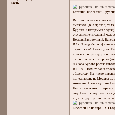
Гость
Евгений Николаевич Трубец
Всё это началось в далёкие
высказал идею проводить ме
Куровы, к которым в редакц
стояли замечательный челов
Володя Задорожный, Валера
В 1989 году было официальн
Задорожный, Гена Куров, Во
и называли друг друга по и
славное и сложное время (ко
А Люда Курова рассказывала
В 1990 – 1991 годах в прос
общества». Их часто навеща
приезжавшие из Москвы дьяк
Ангелина Александровна Пол
Непосредственно к церкви с
года Володя Задорожный с да
«Здесь будет установлена ча
Молебен 15 ноября 1991 год