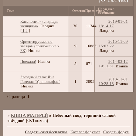
Последнее
Тема
Ответов
Просмотров
сообщение
Кассиопея - «cидящая
2019-01-01
женщина»
Лаодика
30
11344
18:14:17
[
1
2
]
Лаодика
Ориентируемся по
2015-11-09
звёздам (приложение к
9
16885
15:03:22
БК)
Иванка
Лаодика
Поехали!
Иванка
2014-03-12
5
671
19:11:51
Иванка
Звёздный атлас Яна
2013-11-01
Гевелия "Уранография"
1
2095
10:28:18
Иванка
Иванка
Страница:
1
»
КНИГА МАТЕРЕЙ
»
Небесный свод, горящий славой
звёздной (Ф.Тютчев)
Создать сайт бесплатно
·
Каталог форумов
·
Создать форум