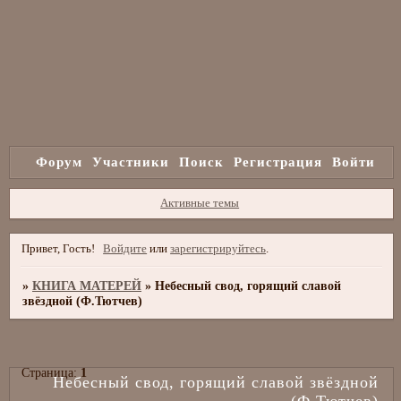
Форум
Участники
Поиск
Регистрация
Войти
Активные темы
Привет, Гость!
Войдите
или
зарегистрируйтесь
.
»
КНИГА МАТЕРЕЙ
»
Небесный свод, горящий славой
звёздной (Ф.Тютчев)
Страница:
1
Небесный свод, горящий славой звёздной
(Ф.Тютчев)