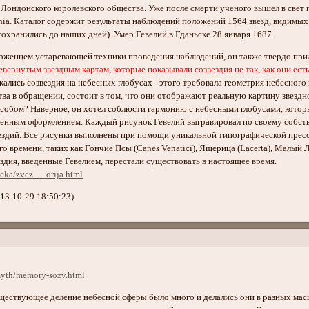
 Лондонского королевского общества. Уже после смерти ученого вышел в свет 
hia. Каталог содержит результаты наблюдений положений 1564 звезд, видимых 
сохранились до наших дней). Умер Гевелий в Гданьске 28 января 1687.
ерженцем устаревающей техники проведения наблюдений, он также твердо пр
вернутым звездным картам, которые показывали созвездия не так, как они ест
жались созвездия на небесных глобусах - этого требовала геометрия небесног
тва в обращении, состоит в том, что они отображают реальную картину звездн
собом? Наверное, он хотел соблюсти гармонию с небесными глобусами, которы
енным оформлением. Каждый рисунок Гевелий выгравировал по своему собстве
дий. Все рисунки выполнены при помощи уникальной типографической прессо
 времени, таких как Гончие Псы (Canes Venatici), Ящерица (Lacerta), Малый Л
ездия, введенные Гевелием, перестали существовать в настоящее время.
teka/zvez … orija.html
13-10-29 18:50:23)
-myth/memory-sozv.html
ующее деление небесной сферы было много и делались они в разных масш