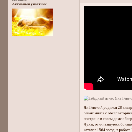
Активный участник
Ян Гевелий родился 28 январ
ознакомился с обсерваторией
построил в своем доме обсе
Луны, отличавшуюся большой
каталог 1564 звезд, в работ