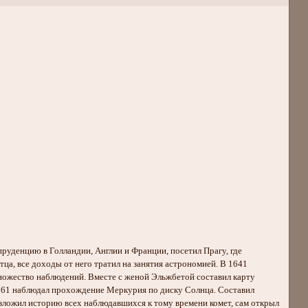
пруденцию в Голландии, Англии и Франции, посетил Прагу, где
тца, все доходы от него тратил на занятия астрономией. В 1641
множество наблюдений. Вместе с женой Эльжбетой составил карту
1661 наблюдал прохождение Меркурия по диску Солнца. Составил
 изложил историю всех наблюдавшихся к тому времени комет, сам открыл