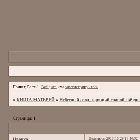
Привет, Гость!
Войдите
или
зарегистрируйтесь
.
»
КНИГА МАТЕРЕЙ
»
Небесный свод, горящий славой звёздн
Страница:
1
Поделиться
2013-10-29 18:40:32
Иванка