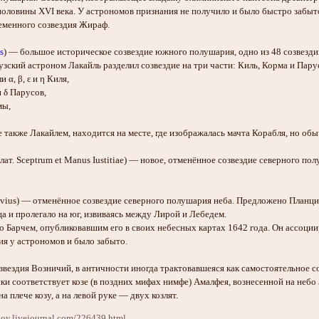
половины XVI века. У астрономов признания не получило и было быстро забыт
ременного созвездия Жираф.
s
) — большое историческое созвездие южного полушария, одно из 48 созвездий
узский астроном Лакайль разделил созвездие на три части: Киль, Корма и Пар
и α, β, ε и η Киля,
и δ Парусов,
мы,
 также Лакайлем, находится на месте, где изображалась мачта Корабля, но об
лат. Sceptrum et Manus Iustitiae) — новое, отменённое созвездие северного п
fluvius) — отменённое созвездие северного полушария неба. Предложено Планц
а и пролегало на юг, извиваясь между Лирой и Лебедем.
о Барчем, опубликовавшим его в своих небесных картах 1642 года. Он ассоции
ия у астрономов и было забыто.
вездия Возничий, в античности иногда трактовавшеяся как самостоятельное с
ки соответствует козе (в поздних мифах нимфе) Амалфея, вознесенной на небо
 плече козу, а на левой руке — двух козлят.
olov.livejournal.com/226439.html