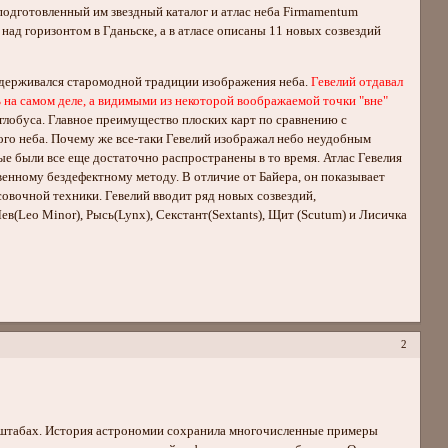
подготовленный им звездный каталог и атлас неба Firmamentum
над горизонтом в Гданьске, а в атласе описаны 11 новых созвездий
идерживался старомодной традиции изображения неба.
Гевелий отдавал
ь на самом деле, а видимыми из некоторой воображаемой точки "вне"
о глобуса. Главное преимущество плоских карт по сравнению с
ого неба. Почему же все-таки Гевелий изображал небо неудобным
е были все еще достаточно распространены в то время. Атлас Гевелия
нному бездефектному методу. В отличие от Байера, он показывает
вочной техники. Гевелий вводит ряд новых созвездий,
ев(Leo Minor), Рысь(Lynx), Секстант(Sextants), Щит (Scutum) и Лисичка
2
табах. История астрономии сохранила многочисленные примеры