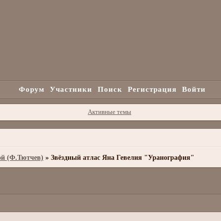
Форум
Участники
Поиск
Регистрация
Войти
Активные темы
ой (Ф.Тютчев)
»
Звёздный атлас Яна Гевелия "Уранография"