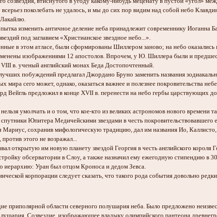
го созвездия, втиснутого в угоду какому-нибудь меценату в пустой «угол» м
всерьез поколебать не удалось, и мы до сих пор видим над собой небо Клавд
 Лакайлю.
а изменить античное деление неба принадлежит современнику Иоганна Байе
звездий под заглавием «Христианское звездное небо...».
 в этом атласе, были сформированы Шиллером заново; на небо оказались п
заменены изображениями 12 апостолов. Впрочем, у Ю. Шиллера были и предш
 VIII в. ученый английский монах Беда Достопочтенный.
 побуждений предлагал Джордано Бруно заменить названия зодиакальных с
 сего может, однако, оказаться важнее и полезнее покровительства небес
рд Вейгль предложил в конце XVII в. перенести на небо гербы царствующих д
 умолчать и о том, что кое-кто из великих астрономов нового времени так
им спутники Юпитера Медичейскими звездами в честь покровительствовавшего е
 Мариус, сохранив мифологическую традицию, дал им названия Ио, Каллисто, 
 против этого не возражал...
звал открытую им новую планету звездой Георгия в честь английского короля Г
тройку обсерватории в Слоу, а также назначил ему ежегодную стипендию в 300
 иерархию: Уран был отцом Кроноса и дедом Зевса.
й корпорации следует сказать, что такого рода события довольно редки
ие приполярной области северного полушария неба. Было предложено неизвес
лушария. Созвездие, изображающее владыку олимпийского пантеона древнегре