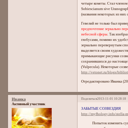
четыре кометы. Стал членом
Sobiescianum sive Uranograp
(названия некоторых из них 
Гевелий не только был прив
предпочтение зеркально пере
небесной сферы
. Так изобра
глобусами, помимо их удобс
зеркально перевернутым спо
выделяется своим художеств
примыкающие рисунки созвез
сохранившихся до настоящего
(Vulpecula). Некоторые созв
http://vetonet.ru/blogs/biblio
Отредактировано Иванка (20
Поделиться
2013-11-01 10:28:18
Иванка
Активный участник
ЗАБЫТЫЕ СОЗВЕЗДИЯ
http://myfhology.info/stella
Попыток изменить существ