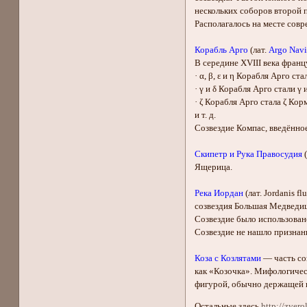
нескольких соборов второй 
Располагалось на месте сов
Корабль Арго
(лат.
Argo Navi
В середине XVIII века франц
· α, β, ε и η Корабля Арго стал
· γ и δ Корабля Арго стали γ 
· ζ Корабля Арго стала ζ Кор
и т. д.
Созвездие Компас, введённое
Скипетр и Рука Правосудия
(
Ящерица.
Река Иордан
(лат. Jordanis 
созвездия Большая Медведиц
Созвездие было использован
Созвездие не нашло признан
Коза с Козлятами
— часть соз
как «Козочка». Мифологичес
фигурой, обычно держащей на
Остальные здесь
http://zver