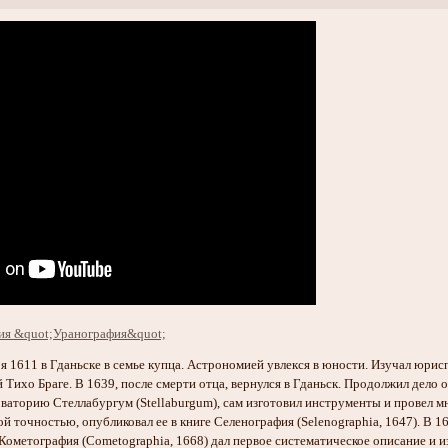
я 1611 в Гданьске в семье купца. Астрономией увлекся в юности. Изучал юрис
 Тихо Браге. В 1639, после смерти отца, вернулся в Гданьск. Продолжил дело о
рваторию Стеллабургум (Stellaburgum), сам изготовил инструменты и провел 
 точностью, опубликовал ее в книге Селенография (Selenographia, 1647). В 
е Кометография (Cometographia, 1668) дал первое систематическое описание и