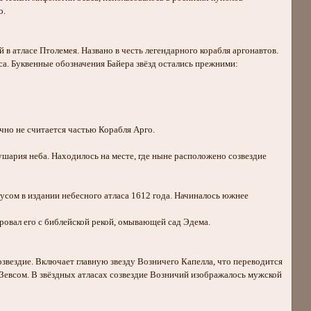
о.
 в атласе Птолемея. Названо в честь легендарного корабля аргонавтов.
уса. Буквенные обозначения Байера звёзд остались прежними:
ычно не считается частью Корабля Арго.
олушария неба. Находилось на месте, где ныне расположено созвездие
иусом в издании небесного атласа 1612 года. Начиналось южнее
ровал его с библейской рекой, омывающей сад Эдема.
озвездие. Включает главную звезду Возничего Капелла, что переводится
 Зевсом. В звёздных атласах созвездие Возничий изображалось мужской