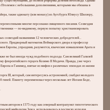
ежду существующими, до полной реформы деления небосвода. Однако
ия Птолемея с небольшими дополнениями, которыми мы обязаны в
ра, также адвокату (или монаху) из Аугсбурга Юлиусу Шиллеру,
еренесенными многие персонажи священного писания. Созвездия
ественники — по-видимому, первую попытку христианизировать
озвездий названиями 12 человеческих добродетелей...
ного. Придворный математик Веймарского двора и профессор
омов Европы, упразднив, разумеется, языческие измышления Арата и
же не был иногда чужд подобного подхода. Сам великий Галилей
му флорентийского герцога Козимо II Медичи. Правда, уже через
Европа и Ганимед, взятые из мифов о различных эпизодах из жизни
еорга III, который, сам интересуясь астрономией, снабдил молодого
 гиней. Планету переименовал через несколько лет Иоганн Боде,
.
тным автором в 1575 году как северный контрапункт гипотетического
ческой мифологии Зевса, использовалось в росписях куполов