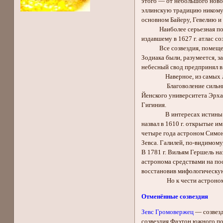
этого — от небольшого ново
эллинскую традицию никому 
основном Байеру, Гевелию и
Наиболее серьезная попытк
издавшему в 1627 г. атлас со
Все созвездия, помещенные
Зодиака были, разумеется, 
небесный свод предпринял в
Наверное, из самых лучших
Благоволение сильных мира
Йенского университета Эрха
Гигиния.
В интересах истины нельзя
назвал в 1610 г. открытые 
четыре года астроном Симон
Зевса. Галилей, по-видимому,
В 1781 г. Вильям Гершель на
астронома средствами на пос
восстановив мифологическую
Но к чести астрономическо
Отменённые созвездия
Зевс Громовержец
— созвезд
созвездия Фаэтон южного по