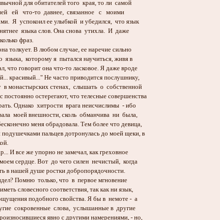
ивычной для обитателей того края, то ли самой
ей ей что-то давнее, связанное с моими
ми. Я успокоил ее улыбкой и убедился, что язык
нятнее языка слов. Она снова утихла. И даже
колько фраз.
а толкует. В любом случае, ее наречие сильно
о языка, которому я пытался научиться, живя в
л, что говорит она что-то ласковое. Я даже вроде
й... красивый..." Не часто приводится послушнику,
у в монастырских стенах, слышать о собственной
с постоянно остерегают, что телесные совершенства
ать. Однако хитрости врага неисчислимы - ибо
вала моей внешности, сколь обманчива ни была,
есконечно меня обрадовала. Тем более что девица,
и подушечками пальцев дотронулась до моей щеки, в
ой.
.. И все же упорно не замечал, как греховное
оем сердце. Вот до чего силен нечистый, когда
ить в нашей душе ростки добропорядочности.
ел? Помню только, что в первое мгновение
иметь словесного соответствия, так как ни язык,
щущения подобного свойства. Я бы в немоте - а
угие сокровенные слова, услышанные в другие
произносившиеся явно с другими намерениями, - но,