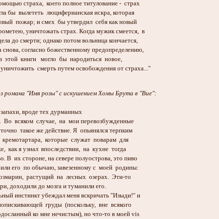
омощью страха, коего полное титулование - страх
ла бы вылететь люциферианская искра, которая
овый пожар; и смех бы утвердил себя как новый
рометею, уничтожать страх. Когда мужик смеется, в
дела до смерти; однако потом вольница кончается,
а снова, согласно божественному предопределению,
з этой книги могло бы народиться новое,
уничтожить смерть путем освобождения от страха..."
з романа "Имя розы" с искушением Хомы Брута в "Вие":
 запахи, вроде тех дурманных
е. Во всяком случае, на мои перевозбужденные
 точно такое же действие. Я опьянялся терпким
 кремотартара, которые служат поварам для
е, как я узнал впоследствии, на кухне тогда
о. В их стороне, на севере полуострова, это пиво
рили его по обычаю, завезенному с моей родины:
озмарин, растущий на лесных озерах. Эти-то
ри, доходили до мозга и туманили его.
ный инстинкт убеждал меня вскричать "Изыди!" и
попискивающей груды (поскольку, вне всякого
одосланный ко мне нечистым), но что-то в моей vis