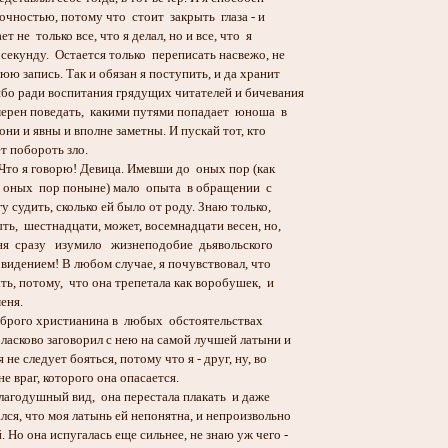
очностью, потому что стоит закрыть глаза - и
 не только все, что я делал, но и все, что я
екунду. Остается только переписать насвежо, не
юю запись. Так и обязан я поступить, и да хранит
ибо ради воспитания грядущих читателей и бичевания
мерен поведать, какими путями попадает юноша в
они и явны и вполне заметны. И пускай тот, кто
ет побороть зло.
то я говорю! Девица. Имевши до оных пор (как
с оных пор поныне) мало опыта в обращении с
у судить, сколько ей было от роду. Знаю только,
ть, шестнадцати, может, восемнадцати весен, но,
ня сразу изумило жизнеподобие дьявольского
а видением! В любом случае, я почувствовал, что
ть, потому, что она трепетала как воробушек, и
еня.
оброго христианина в любых обстоятельствах
ласково заговорил с нею на самой лучшей латыни и
 не следует бояться, потому что я - друг, ну, во
не враг, которого она опасается.
годушный вид, она перестала плакать и даже
лся, что моя латынь ей непонятна, и непроизвольно
 Но она испугалась еще сильнее, не знаю уж чего -