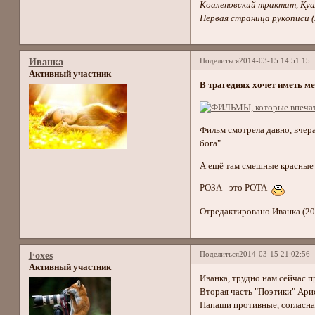
Коаленовский трактат, Ку
Первая страница рукописи (
Поделиться
2014-03-15 14:51:15
Иванка
Активный участник
В трагедиях хочет иметь ме
Фильм смотрела давно, вчера
бога".
А ещё там смешные красные 
РОЗА - это РОТА
Отредактировано Иванка (20
Поделиться
2014-03-15 21:02:56
Foxes
Активный участник
Иванка, трудно нам сейчас п
Вторая часть "Поэтики" Арис
Папаши противные, согласна,