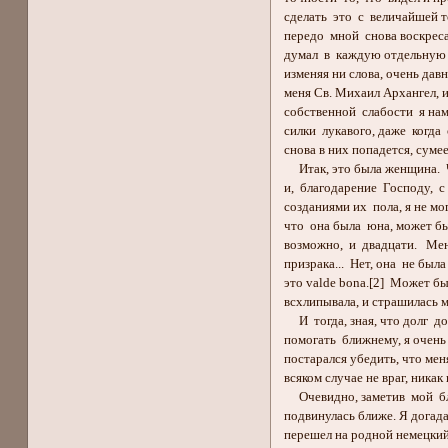
сделать это с величайшей т
передо мной снова воскресает
думал в каждую отдельную с
изменяя ни слова, очень давн
меня Св. Михаил Архангел, 
собственной слабости я на
силки лукавого, даже когда 
снова в них попадется, суме
Итак, это была женщина. Ч
и, благодарение Господу, 
созданиями их пола, я не мог
что она была юна, может бы
возможно, и двадцати. Ме
призрака... Нет, она не был
это valde bona.[2] Может бы
всхлипывала, и страшилась м
И тогда, зная, что долг д
помогать ближнему, я очень 
постарался убедить, что меня
всяком случае не враг, никак 
Очевидно, заметив мой бла
подвинулась ближе. Я догада
перешел на родной немецкий.