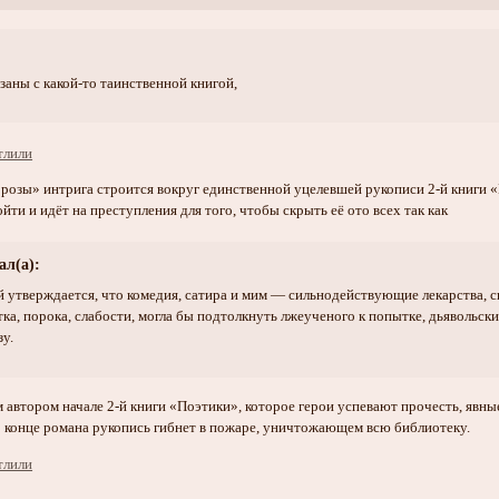
заны с какой-то таинственной книгой,
розы» интрига строится вокруг единственной уцелевшей рукописи 2-й книги «
йти и идёт на преступления для того, чтобы скрыть её ото всех так как
ал(а):
ой утверждается, что комедия, сатира и мим — сильнодействующие лекарства, 
а, порока, слабости, могла бы подтолкнуть лжеученого к попытке, дьявольски п
зу.
м автором начале 2-й книги «Поэтики», которое герои успевают прочесть, явн
В конце романа рукопись гибнет в пожаре, уничтожающем всю библиотеку.