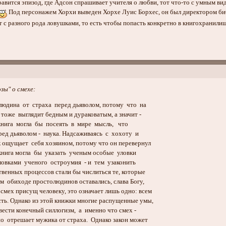
нравится эпизод, где Адсон спрашивает учителя о любви, тот что-то с умным вид
Под персонажем Хорхи выведен Хорхе Луис Борхес, он был директором библ
т с разного рода ловушками, то есть чтобы попасть конкретно в книгохранили
зы" о смехе:
юдина от страха перед дьяволом, потому что на
 тоже выглядит бедным и дураковатым, а значит -
нига могла бы посеять в мире мысль, что
ед дьяволом - наука. Надсаживаясь с хохоту и
 ощущает себя хозяином, потому что он перевернул
книга могла бы указать ученым особые уловки
ловками ученого остроумия - и тем узаконить
твенных процессов стали бы числиться те, которые
 обиходе простолюдинов оставались, слава Богу,
смех присущ человеку, это означает лишь одно: всем
сть. Однако из этой книжки многие распущенные умы,
вести конечный силлогизм, а именно что смех -
но отрешает мужика от страха. Однако закон может