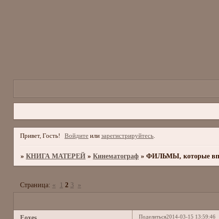
Привет, Гость!
Войдите
или
зарегистрируйтесь
.
»
КНИГА МАТЕРЕЙ
»
Кинематограф
»
ФИЛЬМЫ, которые вп
Страница:
«
1
2
3
»
Поделиться
2014-03-15 13:59:46
Foxes