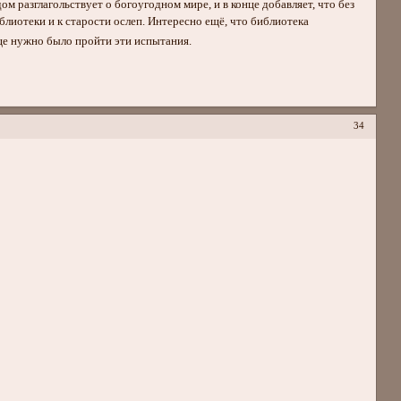
ом разглагольствует о богоугодном мире, и в конце добавляет, что без
иотеки и к старости ослеп. Интересно ещё, что библиотека
ще нужно было пройти эти испытания.
34