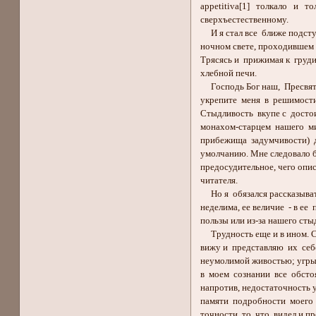
appetitiva[1] толкало и т
сверхъестественному.
И я стал все ближе подступ
ночном свете, проходившем 
Трясясь и прижимая к груди 
хлебной печи.
Господь Бог наш, Пресвята
укрепите меня в решимости
Стыдливость вкупе с досто
монахом-старцем нашего ми
прибежища задумчивости) 
умолчанию. Мне следовало б
предосудительное, чего опис
читателя.
Но я обязался рассказыват
неделима, ее величие - в ее
пользы или из-за нашего сты
Трудность еще и в ином. Сл
вижу и представляю их себ
неумолимой живостью; угрыз
в моем сознании все обсто
напротив, недостаточность 
памяти подробности моего 
точности то, что видел и пре