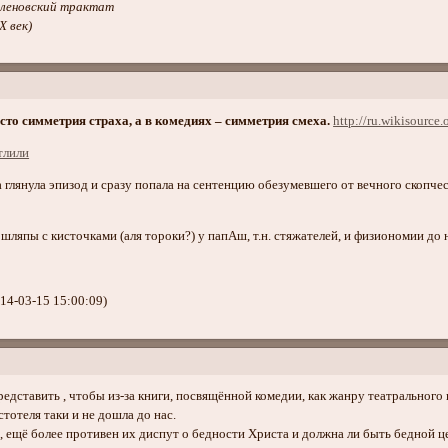
аленовский трактат
X век)
сто симметрия страха, а в комедиях – симметрия смеха.
http://ru.wikisourc
 глянула эпизод и сразу попала на сентенцию обезумевшего от вечного скопчес
шляпы с кисточками (аля тороки?) у папАш, т.н. стяжателей, и физиономии до
14-03-15 15:00:09)
редставить , чтобы из-за книги, посвящённой комедии, как жанру театрального 
тотеля таки и не дошла до нас.
 ещё более противен их диспут о бедности Христа и должна ли быть бедной це