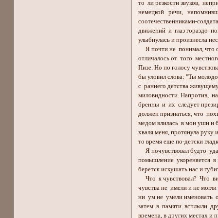
то ли резкости звуков, непр
немецкой речи, напомнивш
соотечественниками-солдата
движений и глаз гораздо по
улыбнулась и произнесла нес
Я почти не понимал, что он
отличалось от того местног
Пизе. Но по голосу чувствова
бы уловил слова: "Ты молодо
с раннего детства живущем
миловидности. Напротив, на
бренны и их следует презир
должен признаться, что пох
медом влилась в мои уши и б
хваля меня, протянула руку 
то время еще по-детски гладк
Я почувствовал будто удар.
помышление укореняется в м
берется искушать нас и губ
Что я чувствовал? Что вид
чувства не имели и не могли 
ни ум не умели именовать о
затем в памяти всплыли др
времена, в других местах и 