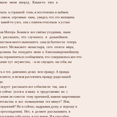
олкало меня вперед. Какая-то тяга к
ать к странной тени, и постепенно в зыбком
сквозь огромные окна, увидел, что это женщина.
какой-то узел, она с плачем отползала к устью
я Матерь Божия и все святые угодники, ныне
 рассказать, что случилось в дальнейшем.
инством моего нынешнего сана (в бытности теперь
лого Мелькского монастыря, сего оплота мира,
должны бы понудить меня к благонамереннейшему
ы ограничиться сообщением, что совершилось кое-что
ание тут неуместно, - и не смущать ни себя, ни
ь о тех давешних делах всю правду. А правда
 полноте, и нельзя расчленять правду ради нашей
да.
едует рассказать все события не так, как я
е сейчас (хотя я и вижу и представляю их с
ения ли совести тому причиной, навеки закрепившие
ятельства и все помышления тех минут? Или,
угрызений? Но и сейчас, надрывая душу, я ворошу в
грехопадения). Нет, я должен рассказывать в
дставлял себе тогда, в тот вечер. И я способен