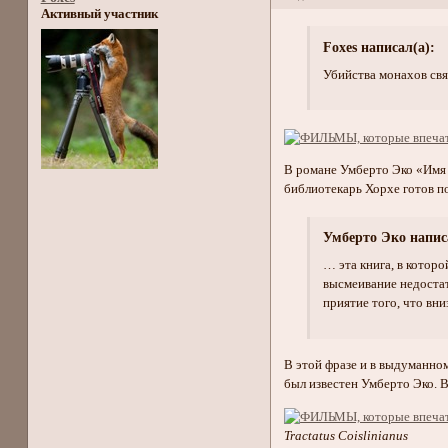
Активный участник
Foxes написал(а):
Убийства монахов свя
В романе Умберто Эко «Имя 
библиотекарь Хорхе готов по
Умберто Эко напис
… эта книга, в котор
высмеивание недостатк
приятие того, что вни
В этой фразе и в выдуманно
был известен Умберто Эко. 
Tractatus Coislinianus