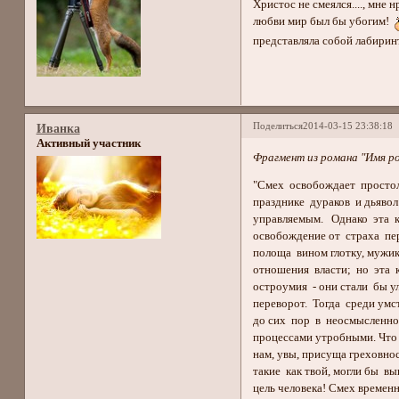
Христос не смеялся...., мне 
любви мир был бы убогим!
представляла собой лабирин
Поделиться
2014-03-15 23:38:18
Иванка
Активный участник
Фрагмент из романа "Имя ро
"Смех освобождает простол
празднике дураков и дьявол
управляемым. Однако эта к
освобождение от страха пер
полоща вином глотку, мужик
отношения власти; но эта 
остроумия - они стали бы у
переворот. Тогда среди умс
до сих пор в неосмысленном
процессами утробными. Что 
нам, увы, присуща греховно
такие как твой, могли бы вы
цель человека! Смех времен