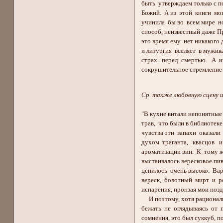
быть утверждаем только с п
Божий. А из этой книги мог
учинила бы во всем мире н
способ, неизвестный даже П
это время ему нет никакого 
и литургия вселяет в мужик
страх перед смертью. А и
сокрушительное стремление 
Ср. также любовную сцену и
"В кухне витали непонятные
трав, что были в библиотек
чувства эти запахи оказали
духом траганта, квасцов и
ароматизации вин. К тому ж
выстаивалось вересковое пив
ценилось очень высоко. Ва
вереск, болотный мирт и р
испарения, пронзая мои нозд
И поэтому, хотя рациональ
бежать не оглядываясь от 
сомнения, это был суккуб, п