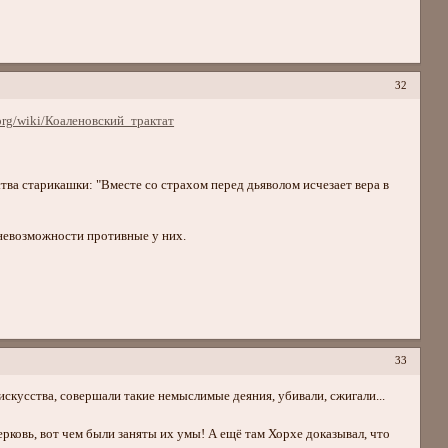
32
e.org/wiki/Коаленовский_трактат
тва старикашки: "Вместе со страхом перед дьяволом исчезает вера в
 невозможности противные у них.
33
искусства, совершали такие немыслимые деяния, убивали, сжигали...
рковь, вот чем были заняты их умы! А ещё там Хорхе доказывал, что