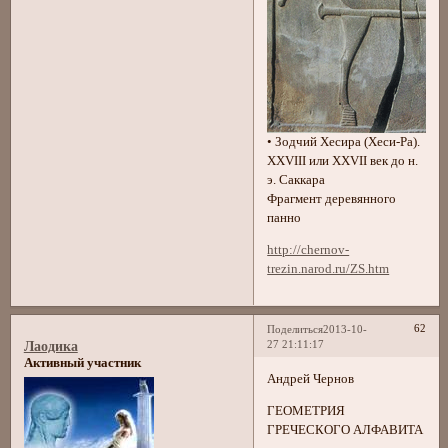
• Зодчий Хесира (Хеси-Ра).
XXVIII или XXVII век до н.
э. Саккара
Фрагмент деревянного
панно
http://chernov-
trezin.narod.ru/ZS.htm
62
Поделиться
2013-10-
27 21:11:17
Лаодика
Активный участник
Андрей Чернов
ГЕОМЕТРИЯ
ГРЕЧЕСКОГО АЛФАВИТА