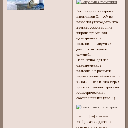
Анализ архитектурных
памятников XI—XV вв.
позволил утверждать, что
древнерусские зодчие
широко применяли
одновременное
пользование двумя или
даже тремя видами
саженей.
Непонятное для нас
одновременное
пользование разными
мерами длины объясняется
заложенными в этих мерах
при их создании строгими
геометрическими
соотношениями (рис. 3).
Рис. 3. Графическое
изображение русских
саженей и их долей по