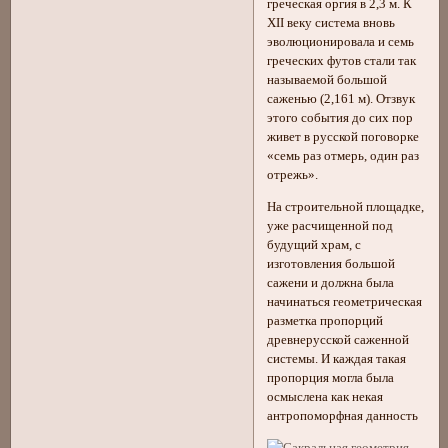
греческая оргия в 2,3 м. К
ХII веку система вновь
эволюционировала и семь
греческих футов стали так
называемой большой
саженью (2,161 м). Отзвук
этого события до сих пор
живет в русской поговорке
«семь раз отмерь, один раз
отрежь».
На строительной площадке,
уже расчищенной под
будущий храм, с
изготовления большой
сажени и должна была
начинаться геометрическая
разметка пропорций
древнерусской саженной
системы. И каждая такая
пропорция могла была
осмыслена как некая
антропоморфная данность