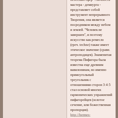
мастера - демиурга -
представляет собой
инструмент непрерывного
Творения, она является
посредником между небом
и землей. "Человек не
завершен", и поэтому
искусство как ремесло
(греч. techne) также имеет
этическое значение (сравн.
антроподицея). Знаменитая
теорема Пифагора была
известна еще древним
вавилонянам, но именно
прямоугольный
треугольник с
отношениями сторон 3:4:5
стал основой многих
гармонических упражнений
пифагорейцев (золотое
сечение, или божественная
пропорция).
http://hermes-