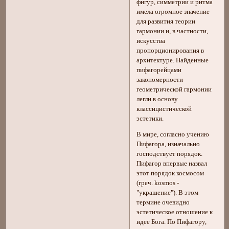
фигур, симметрии и ритма
имела огромное значение
для развития теории
гармонии и, в частности,
искусства
пропорционирования в
архитектуре. Найденные
пифагорейцами
закономерности
геометрической гармонии
легли в основу
классицистической
эстетики.
В мире, согласно учению
Пифагора, изначально
господствует порядок.
Пифагор впервые назвал
этот порядок космосом
(греч. kosmos -
"украшение"). В этом
термине очевидно
эстетическое отношение к
идее Бога. По Пифагору,