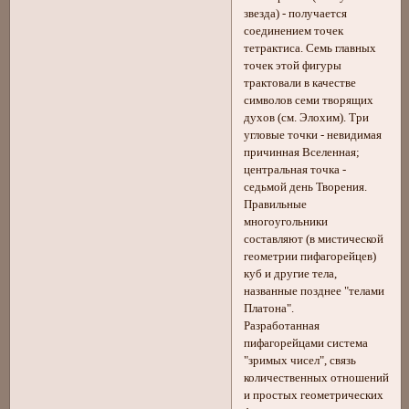
звезда) - получается
соединением точек
тетрактиса. Семь главных
точек этой фигуры
трактовали в качестве
символов семи творящих
духов (см. Элохим). Три
угловые точки - невидимая
причинная Вселенная;
центральная точка -
седьмой день Творения.
Правильные
многоугольники
составляют (в мистической
геометрии пифагорейцев)
куб и другие тела,
названные позднее "телами
Платона".
Разработанная
пифагорейцами система
"зримых чисел", связь
количественных отношений
и простых геометрических