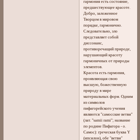
гармония есть состояние,
предшествующее красоте.
Добро, заложенное
Творцом в мировом
порядке, гармонично.
Следовательно, зло
представляет собой
диссонанс,
противоречащий природе,
нарушающий красоту
гармоничных от природы
элементов.
Красота есть гармония,
проявляющая свою
высшую, божественную
природу в мире
материальных форм. Одним
из символов
пифагорейского учения
являются "самосские ветви"
(лат. "samii rami"; название
по родине Пифагора - о.
Самос): греческая буква Υ
(ипсилон), обе "ветви"