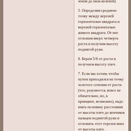
земли до низа коленей).
5. Определим среднюю
точку между верхней
горизонталью квадрата и
верхней горизонталью
живого квадрата. От нее
отложим вверх четверть
роста и получим высоту
поднятой руки.
6. Берем 5/6 от роста и
получаем высоту плеч.
7. Если мы хотим, чтобы
пупок приходился на точку
золотого сечения от роста
(что, разумеется, вовсе не
обязательно, но, в
принципе, возможно), надо
взять половину расстояния
от высоты плеч до кончиков
пальцев поднятой руки и
отложить этот отрезок вниз
от высоты плеч.