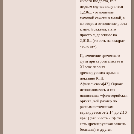
живого квадрата, то в
первом случае получится
1,236... - отношение
маховой сажени к малой, а
во втором отношение роста
к малой сажени, а это
просто π, деленное на
2,618... (то есть на квадрат
«золота»).
Применение греческого
фута при строительстве в
ХI веке первых
древнерусских храмов
показано К. Н.
Афанасьевым[42]. Однако
использовалась и так
называемая «филетерийская
оргия», чей размер по
разным источникам
варьируется от 2,14 до 2,16
м[43] (это и есть 7 гф, то
есть древнерусская сажень
большая), и другая