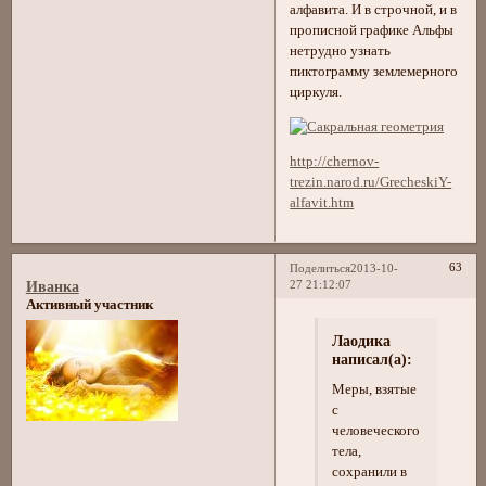
алфавита. И в строчной, и в
прописной графике Альфы
нетрудно узнать
пиктограмму землемерного
циркуля.
http://chernov-
trezin.narod.ru/GrecheskiY-
alfavit.htm
63
Поделиться
2013-10-
27 21:12:07
Иванка
Активный участник
Лаодика
написал(а):
Меры, взятые
с
человеческого
тела,
сохранили в