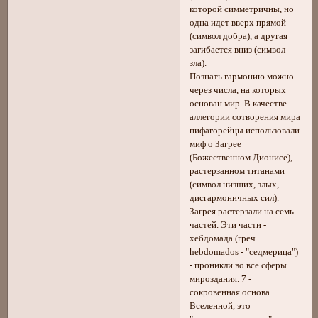
которой симметричны, но
одна идет вверх прямой
(символ добра), а другая
загибается вниз (символ
зла).
Познать гармонию можно
через числа, на которых
основан мир. В качестве
аллегории сотворения мира
пифагорейцы использовали
миф о Загрее
(Божественном Дионисе),
растерзанном титанами
(символ низших, злых,
дисгармоничных сил).
Загрея растерзали на семь
частей. Эти части -
хебдомада (греч.
hebdomados - "седмерица")
- проникли во все сферы
мироздания. 7 -
сокровенная основа
Вселенной, это