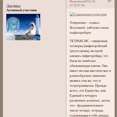
67
Поделиться
2013-10-
27 22:07:44
Лаодика
Активный участник
Тетрактис - символ
Вселенной, эмблема союза
пифагорейцев.
ТЕТРАКСИС - священная
четверка (пифагорейский
треугольник), которой
клялись пифагорейцы; это
была их наиболее
обязывающая клятва. Она
имеет весьма мистическое и
разнообразное значение,
являясь тем же, что и
тетраграмматон. Прежде
всего, это Единство, или
Единый в четырех
различных аспектах; затем,
это - фундаментальное
число четыре, тетрада,
содержащая в себе декаду,