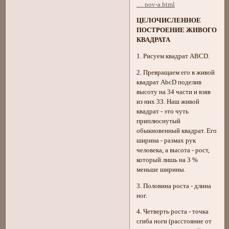
… nov-a.html
ЦЕЛОЧИСЛЕННОЕ
ПОСТРОЕНИЕ ЖИВОГО
КВАДРАТА
1. Рисуем квадрат ABCD.
2. Превращаем его в живой
квадрат AbcD поделив
высоту на 34 части и взяв
из них 33. Наш живой
квадрат - это чуть
приплюснутый
обыкновенный квадрат. Его
ширина - размах рук
человека, а высота - рост,
который лишь на 3 %
меньше ширины.
3. Половина роста - длина
ног.
4. Четверть роста - точка
сгиба ноги (расстояние от