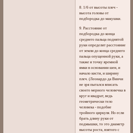
8. 1/6 от высоты плеч -
высота головы от
подбородка до макушки.
9. Расстояние от
подбородка до конца
среднего пальца поднятой
руки определит расстояние
от земли до конца среднего
пальца опущенной руки, а
также и точку яремной
ямки в основании шеи, и
начало кисти, и ширину
плеч. (Леонардо да Винчи
не зря пытался вписать
своего мерного человечка в
круг и квадрат, ведь
геометрически тело
человека - подобие
тройного циркуля. Но если
брать длину руки от
подмышки, то это диаметр
высоты роста, взятого с