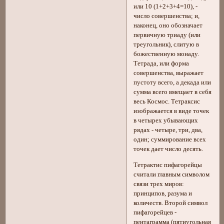
или 10 (1+2+3+4=10), -
число совершенства; и,
наконец, оно обозначает
первичную триаду (или
треугольник), слитую в
божественную монаду.
Тетрада, или форма
совершенства, выражает
пустоту всего, а декада или
сумма всего вмещает в себя
весь Космос. Тетраксис
изображается в виде точек
в четырех убывающих
рядах - четыре, три, два,
один; суммирование всех
точек дает число десять.
Тетрактис пифагорейцы
считали главным символом
связи трех миров:
принципов, разума и
количеств. Второй символ
пифагорейцев -
пентаграмма (пятиугольная