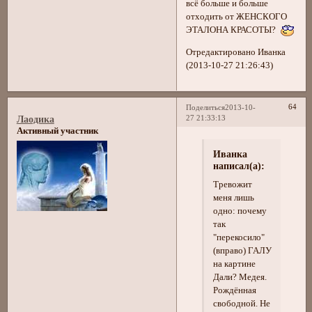
всё больше и больше
отходить от ЖЕНСКОГО
ЭТАЛОНА КРАСОТЫ?
Отредактировано Иванка
(2013-10-27 21:26:43)
64
Поделиться
2013-10-
27 21:33:13
Лаодика
Активный участник
Иванка
написал(а):
Тревожит
меня лишь
одно: почему
так
"перекосило"
(вправо) ГАЛУ
на картине
Дали? Медея.
Рождённая
свободной. Не