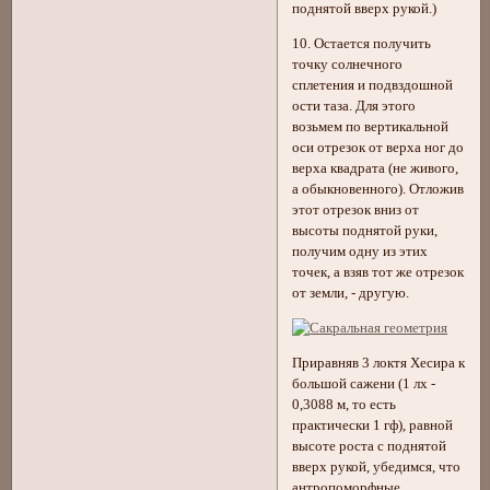
поднятой вверх рукой.)
10. Остается получить
точку солнечного
сплетения и подвздошной
ости таза. Для этого
возьмем по вертикальной
оси отрезок от верха ног до
верха квадрата (не живого,
а обыкновенного). Отложив
этот отрезок вниз от
высоты поднятой руки,
получим одну из этих
точек, а взяв тот же отрезок
от земли, - другую.
Приравняв 3 локтя Хесира к
большой сажени (1 лх -
0,3088 м, то есть
практически 1 гф), равной
высоте роста с поднятой
вверх рукой, убедимся, что
антропоморфные