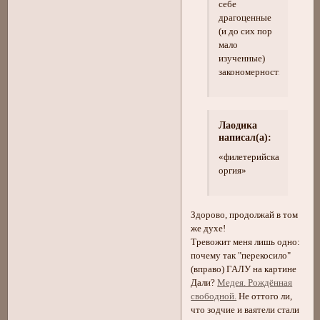
себе
драгоценные
(и до сих пор
мало
изученные)
закономерности
Лаодика
написал(а):
«филетерийская
оргия»
Здорово, продолжай в том
же духе!
Тревожит меня лишь одно:
почему так "перекосило"
(вправо) ГАЛУ на картине
Дали?
Медея. Рождённая
свободной.
Не оттого ли,
что зодчие и ваятели стали