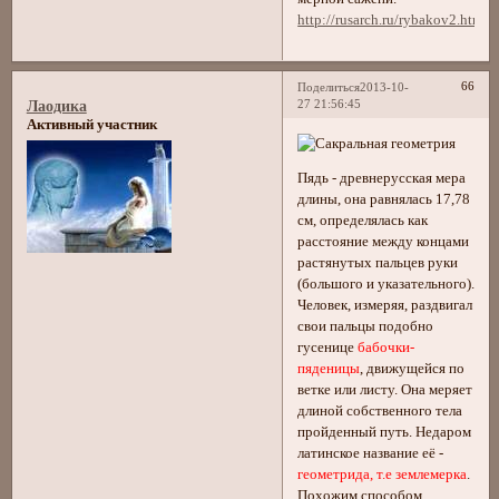
http://rusarch.ru/rybakov2.htm
66
Поделиться
2013-10-
27 21:56:45
Лаодика
Активный участник
Пядь - древнерусская мера
длины, она равнялась 17,78
см, определялась как
расстояние между концами
растянутых пальцев руки
(большого и указательного).
Человек, измеряя, раздвигал
свои пальцы подобно
гусенице
бабочки-
пяденицы
, движущейся по
ветке или листу. Она меряет
длиной собственного тела
пройденный путь. Недаром
латинское название её -
геометрида, т.е землемерка
.
Похожим способом