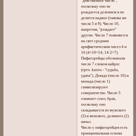
"девственное число",
поскольку оно не
рождается делением и не
делится надвое (таковы же
числа 5 и 9). Число 10,
напротив, "рождает"
другие. Число 7 появляется
на свет средним
арифметическим чисел 4 и
10 (4+10=14; 14:2=7).
Пифагорейцы обозначали
число 7 словом кайрос
(греч. kairos - "судьба,
удача"). Декада (число 10) и
монада (число 1)
символизируют
совершенство. Число 5
означает союз, брак,
поскольку оно
складывается из мужского
(3) и женского, делимого (2)
начал.
Число у пифагорейцев есть
принципиальная основа