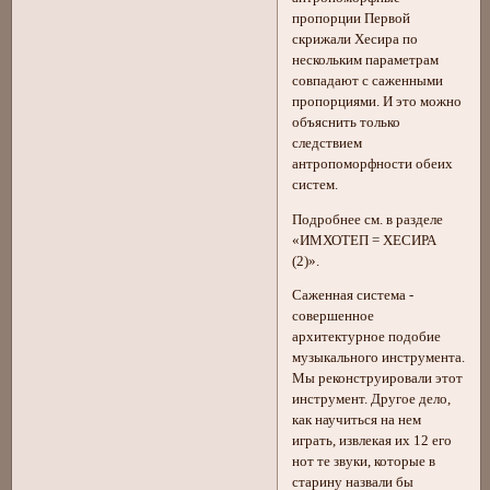
пропорции Первой
скрижали Хесира по
нескольким параметрам
совпадают с саженными
пропорциями. И это можно
объяснить только
следствием
антропоморфности обеих
систем.
Подробнее см. в разделе
«ИМХОТЕП = ХЕСИРА
(2)».
Саженная система -
совершенное
архитектурное подобие
музыкального инструмента.
Мы реконструировали этот
инструмент. Другое дело,
как научиться на нем
играть, извлекая их 12 его
нот те звуки, которые в
старину назвали бы