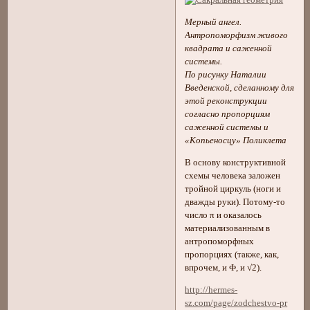
Мерный ангел.
Антропоморфизм живого
квадрата и саженной
системы.
По рисунку Наталии
Введенской, сделанному для
этой реконструкции
согласно пропорциям
саженной системы и
«Копьеносцу» Поликлета
В основу конструктивной
схемы человека заложен
тройной циркуль (ноги и
дважды руки). Потому-то
число π и оказалось
материализованным в
антропоморфных
пропорциях (также, как,
впрочем, и Ф, и √2).
http://hermes-
sz.com/page/zodchestvo-pr