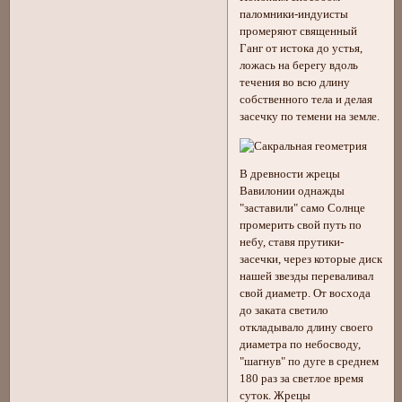
паломники-индуисты
промеряют священный
Ганг от истока до устья,
ложась на берегу вдоль
течения во всю длину
собственного тела и делая
засечку по темени на земле.
В древности жрецы
Вавилонии однажды
"заставили" само Солнце
промерить свой путь по
небу, ставя прутики-
засечки, через которые диск
нашей звезды переваливал
свой диаметр. От восхода
до заката светило
откладывало длину своего
диаметра по небосводу,
"шагнув" по дуге в среднем
180 раз за светлое время
суток. Жрецы