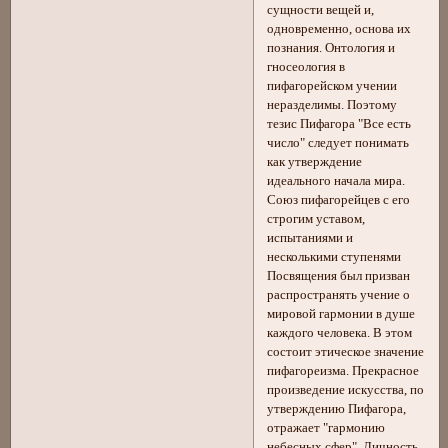
сущности вещей и,
одновременно, основа их
познания. Онтология и
гносеология в
пифагорейском учении
неразделимы. Поэтому
тезис Пифагора "Все есть
число" следует понимать
как утверждение
идеального начала мира.
Союз пифагорейцев с его
строгим уставом,
испытаниями и
несколькими ступенями
Посвящения был призван
распространять учение о
мировой гармонии в душе
каждого человека. В этом
состоит этическое значение
пифагореизма. Прекрасное
произведение искусства, по
утверждению Пифагора,
отражает "гармонию
небесных сфер". Личность