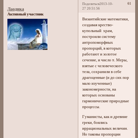
61
Поделиться
2013-10-
27 20:51:56
Лаодика
Активный участник
Византийские математики,
создавая крество-
купольный храм,
построили систему
антропоморфных
пропорций, в которых
работают и золотое
сечение, и число π. Меры,
взятые с человеческого
тела, сохранили в себе
драгоценные (и до сих пор
мало изученные)
закономерности, на
которых основаны
гармонические природные
процессы.
Гуманисты, как и древние
греки, боялись
иррациональных величин.
Но таковы пропорции