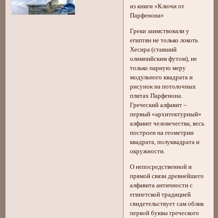
из книги «Ключи от
Парфенона»
Греки заимствовали у
египтян не только локоть
Хесира (ставший
олимпийским футом), не
только парную меру
модульного квадрата и
рисунок на потолочных
плитах Парфенона.
Греческий алфавит –
первый «архитектурный»
алфавит человечества, весь
построен на геометрии
квадрата, полуквадрата и
окружности.
О непосредственной и
прямой связи древнейшего
алфавита античности с
египетской традицией
свидетельствует сам облик
первой буквы греческого