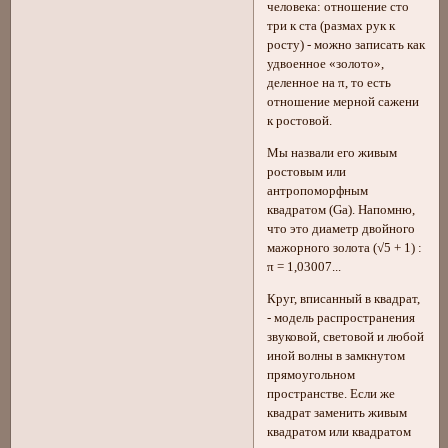
человека: отношение сто
три к ста (размах рук к
росту) - можно записать как
удвоенное «золото»,
деленное на π, то есть
отношение мерной сажени
к ростовой.
Мы назвали его живым
ростовым или
антропоморфным
квадратом (Gа). Напомню,
что это диаметр двойного
мажорного золота (√5 + 1) :
π = 1,03007...
Круг, вписанный в квадрат,
- модель распространения
звуковой, световой и любой
иной волны в замкнутом
прямоугольном
пространстве. Если же
квадрат заменить живым
квадратом или квадратом