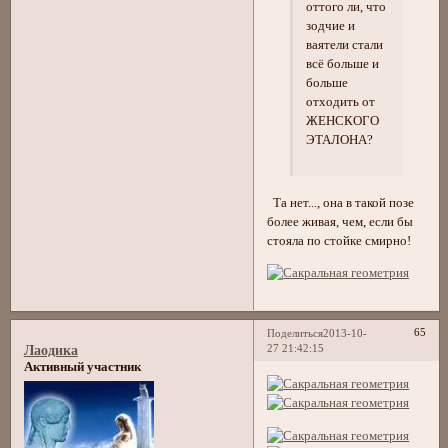
оттого ли, что
зодчие и
ваятели стали
всё больше и
больше
отходить от
ЖЕНСКОГО
ЭТАЛОНА?
Та нет..., она в такой позе
более живая, чем, если бы
стояла по стойке смирно!
65
Поделиться
2013-10-
27 21:42:15
Лаодика
Активный участник