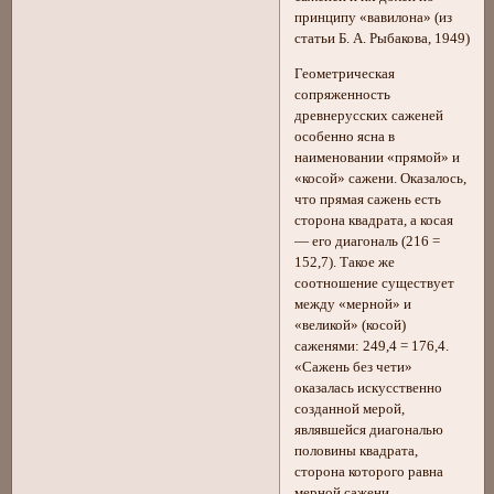
принципу «вавилона» (из
статьи Б. А. Рыбакова, 1949)
Геометрическая
сопряженность
древнерусских саженей
особенно ясна в
наименовании «прямой» и
«косой» сажени. Оказалось,
что прямая сажень есть
сторона квадрата, а косая
— его диагональ (216 =
152,7). Такое же
соотношение существует
между «мерной» и
«великой» (косой)
саженями: 249,4 = 176,4.
«Сажень без чети»
оказалась искусственно
созданной мерой,
являвшейся диагональю
половины квадрата,
сторона которого равна
мерной сажени.