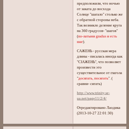
предположили, что ночью
от заката до восхода
Солнце "шагало" столько же
с обратной стороны неба.
Так возникло деление круга
на 360 градусов- "шагов"
(
по-латыни gradus и есть
шаг
).
САЖЕНЬ - русская мера
длины - писалась иногда как
"СIАЖЕНЬ", что позволяет
произвести это
существительное от глагола
"
досягать, посягать
". (
сравни- сигать)
http://www.trinity.se-
ua.net/page11/2/4/
Отредактировано Лаодика
(2013-10-27 22:01:30)