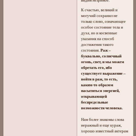
видим незримое.
К счастью, великий и
могучий сохранил не
только слово, означающее
особое состояние тела и
духа, но и косвенные
указания на способ
достижения такого
состояния.
Раж –
буквально, солнечный
огонь, свет, и мы можем
обретать его, ибо
существует выражение –
войти в раж, то есть,
каким-то образом
насытиться энергией,
открывающей
беспредельные
возможности человека.
Нам более знакомы слова
неражный и еще кураж,
хорошо известный актерам