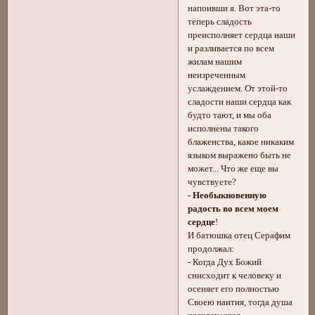
напоивши я. Вот эта-то
теперь сладость
преисполняет сердца наши
и разливается по всем
жилам нашим
неизреченным
услаждением. От этой-то
сладости наши сердца как
будто тают, и мы оба
исполнены такого
блаженства, какое никаким
языком выражено быть не
может... Что же еще вы
чувствуете?
- Необыкновенную
радость во всем моем
сердце
!
И батюшка отец Серафим
продолжал:
- Когда Дух Божий
снисходит к человеку и
осеняет его полностью
Своею наития, тогда душа