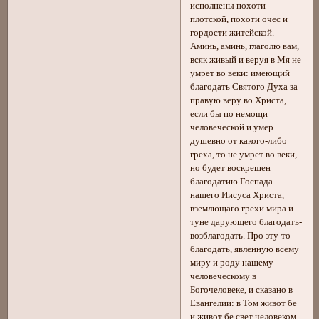
исполнены похоти
плотской, похоти очес и
гордости житейской.
Аминь, аминь, глаголю вам,
всяк живый и веруя в Мя не
умрет во веки: имеющий
благодать Святого Духа за
правую веру во Христа,
если бы по немощи
человеческой и умер
душевно от какого-либо
греха, то не умрет во веки,
но будет воскрешен
благодатию Госпада
нашего Иисуса Христа,
вземлющаго грехи мира и
туне дарующего благодать-
возблагодать. Про зту-то
благодать, явленную всему
миру и роду нашему
человеческому в
Богочеловеке, и сказано в
Евангелии: в Том живот бе
и живот бе свет человеком,