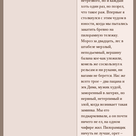
нетрезвого, но и каждый
хоть один раз, но позрел,
что такое раж. Впервые я
столкнулся с этим чудом в
юности, когда мы пытались
закатить бревно на
пилорамную тележку.
Мороз за двадцать, лес в
штабеле мерзлый,
неподьемный, вершину
балана кое-как уложили,
комель же соскользнул к
рельсам и ни руками, ни
вагами не берется. Нас же
всего трое – два пацана и
зек Дима, мужик худой,
заморенный в лагерях, но
нервный, нетерпимый и
злой, когда возникает такая
заминка. Мы его
подкармливали, а он почти
ничего не ел, на одном
чифире жил. Пилорамщик
ничуть не лучше, орет –