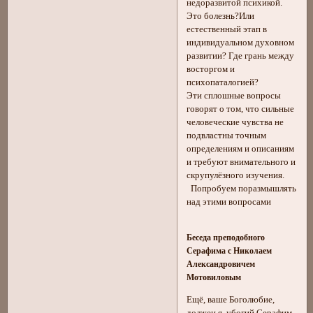
недоразвитой психикой.
Это болезнь?Или
естественный этап в
индивидуальном духовном
развитии? Где грань между
восторгом и
психопаталогией?
Эти сплошные вопросы
говорят о том, что сильные
человеческие чувства не
подвластны точным
определениям и описаниям
и требуют внимательного и
скрупулёзного изучения.
Попробуем поразмышлять
над этими вопросами
Беседа преподобного
Серафима с Николаем
Александровичем
Мотовиловым
Ещё, ваше Боголюбие,
должен я, убогий Серафим,