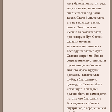
как в бане, а посмотрите-ка:
ведь ни на вас, ни на мне
снег не тает и под нами
также. Стало быть теплота
эта не в воздухе, а в нас
самих. Она-то и есть
именно та самая теплота,
про которую Дух Святой
словами молитвы
заставляет нас вопиять к
Господу: теплотою Духа
Святаго согрей мя! Ею-то
согреваемые, пустынники и
пустынницы не боялись
зимнего мраза, будучи
одеваемы, как в теплые
шубы, в благодатную
одежду, от Святого Духа
истканную. Так ведь и
должно быть на самом деле,
потому что благодарить
Божия должна обитать
внутри нас, в сердце нашем,