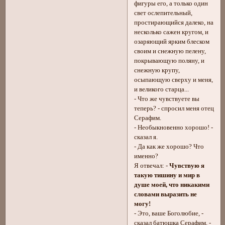
фигуры его, а только один
свет ослепительный,
простирающийся далеко, на
несколько сажен кругом, и
озаряющий ярким блеском
своим и снежную пелену,
покрывающую поляну, и
снежную крупу,
осыпающую сверху и меня,
и великого старца...
- Что же чувствуете вы
теперь? - спросил меня отец
Серафим.
- Необыкновенно хорошо! -
сказал я.
- Да как же хорошо? Что
именно?
Я отвечал: -
Чувствую я
такую тишину и мир в
душе моей, что никакими
словами выразить не
могу!
- Это, ваше Боголюбие, -
сказал батюшка Серафим, -