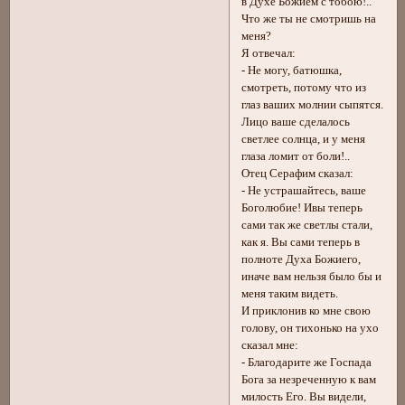
в Духе Божием с тобою!..
Что же ты не смотришь на
меня?
Я отвечал:
- Не могу, батюшка,
смотреть, потому что из
глаз ваших молнии сыпятся.
Лицо ваше сделалось
светлее солнца, и у меня
глаза ломит от боли!..
Отец Серафим сказал:
- Не устрашайтесь, ваше
Боголюбие! Ивы теперь
сами так же светлы стали,
как я. Вы сами теперь в
полноте Духа Божиего,
иначе вам нельзя было бы и
меня таким видеть.
И приклонив ко мне свою
голову, он тихонько на ухо
сказал мне:
- Благодарите же Госпада
Бога за незреченную к вам
милость Его. Вы видели,