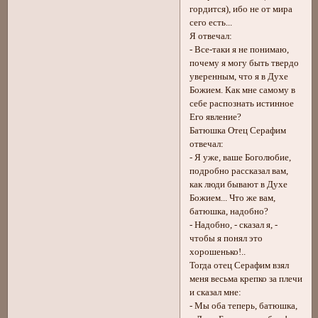
гордится), ибо не от мира
сего есть...
Я отвечал:
- Все-таки я не понимаю,
почему я могу быть твердо
уверенным, что я в Духе
Божием. Как мне самому в
себе распознать истинное
Его явление?
Батюшка Отец Серафим
отвечал:
- Я уже, ваше Боголюбие,
подробно рассказал вам,
как люди бывают в Духе
Божием... Что же вам,
батюшка, надобно?
- Надобно, - сказал я, -
чтобы я понял это
хорошенько!..
Тогда отец Серафим взял
меня весьма крепко за плечи
и сказал мне:
- Мы оба теперь, батюшка,