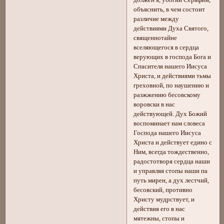
объяснить, в чем состоит
различие между
действиями Духа Святого,
священнотайне
вселяющегося в сердца
верующих в господа Бога и
Спасителя нашего Иисуса
Христа, и действиями тьмы
греховной, по наушению и
разжжению бесовскому
воровски в нас
действующей. Дух Божий
воспоминает нам словеса
Господа нашего Иисуса
Христа и действует едино с
Ним, всегда тождественно,
радостотворя сердца наши
и управляя стопы наши па
путь мирен, а дух лестчий,
бесовский, противно
Христу мудрствует, и
действия его в нас
мятежны, стопы и