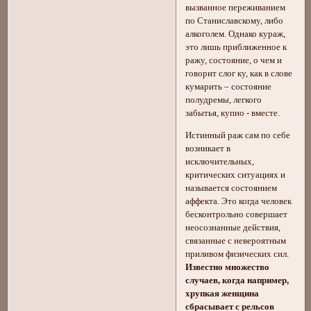
вызванное переживанием
по Станиславскому, либо
алкоголем. Однако кураж,
это лишь приближенное к
ражу, состояние, о чем и
говорит слог ку, как в слове
кумарить – состояние
полудремы, легкого
забытья, купно - вместе.
Истинный раж сам по себе
возникает в
исключительных,
критических ситуациях и
называется состоянием
аффекта. Это когда человек
бесконтрольно совершает
неосознанные действия,
связанные с невероятным
приливом физических сил.
Известно множество
случаев, когда например,
хрупкая женщина
сбрасывает с рельсов