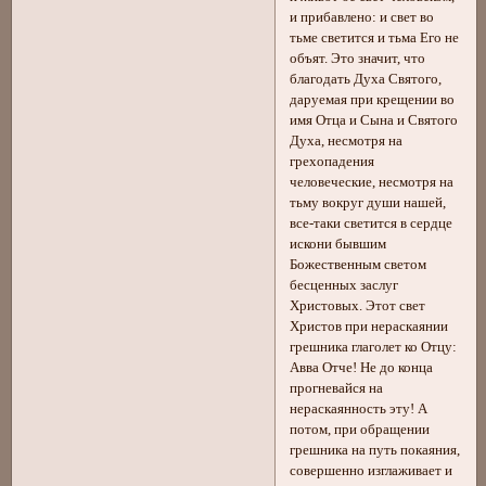
и прибавлено: и свет во
тьме светится и тьма Его не
объят. Это значит, что
благодать Духа Святого,
даруемая при крещении во
имя Отца и Сына и Святого
Духа, несмотря на
грехопадения
человеческие, несмотря на
тьму вокруг души нашей,
все-таки светится в сердце
искони бывшим
Божественным светом
бесценных заслуг
Христовых. Этот свет
Христов при нераскаянии
грешника глаголет ко Отцу:
Авва Отче! Не до конца
прогневайся на
нераскаянность эту! А
потом, при обращении
грешника на путь покаяния,
совершенно изглаживает и