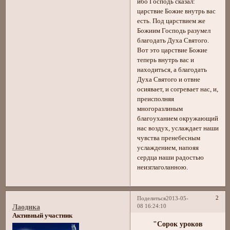
ибо Господь сказал:
царствие Божие внутрь вас
есть. Под царствием же
Божиим Господь разумел
благодать Духа Святого.
Вот это царствие Божие
теперь внутрь вас и
находиться, а благодать
Духа Святого и отвне
осиявает, и согревает нас, и,
преисполняя
многоразлиным
благоуханием окружающий
нас воздух, услаждает наши
чувства пренебесным
услаждением, напояя
сердца наши радостью
неизглаголанною.
2
Поделиться
2013-05-
08 16:24:10
Лаодика
Активный участник
"Сорок уроков