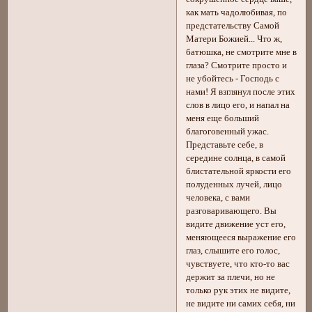
как мать чадолюбивая, по
предстательству Самой
Матери Божией... Что ж,
батюшка, не смотрите мне в
глаза? Смотрите просто и
не убойтесь - Господь с
нами! Я взглянул после этих
слов в лицо его, и напал на
меня еще больший
благоговенный ужас.
Представьте себе, в
середине солнца, в самой
блистательной яркости его
полуденных лучей, лицо
человека, с вами
разговаривающего. Вы
видите движение уст его,
меняющееся выражение его
глаз, слышите его голос,
чувствуете, что кто-то вас
держит за плечи, но не
только рук этих не видите,
не видите ни самих себя, ни