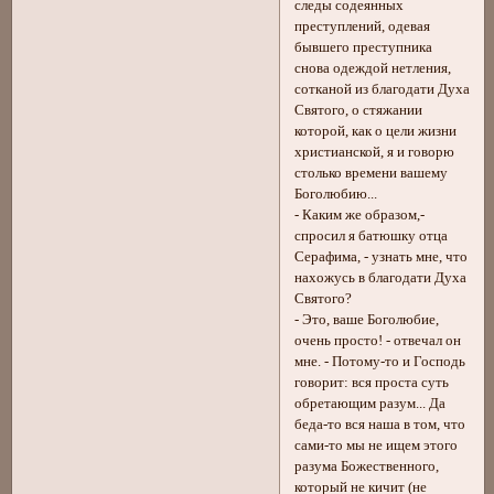
следы содеянных
преступлений, одевая
бывшего преступника
снова одеждой нетления,
сотканой из благодати Духа
Святого, о стяжании
которой, как о цели жизни
христианской, я и говорю
столько времени вашему
Боголюбию...
- Каким же образом,-
спросил я батюшку отца
Серафима, - узнать мне, что
нахожусь в благодати Духа
Святого?
- Это, ваше Боголюбие,
очень просто! - отвечал он
мне. - Потому-то и Господь
говорит: вся проста суть
обретающим разум... Да
беда-то вся наша в том, что
сами-то мы не ищем этого
разума Божественного,
который не кичит (не