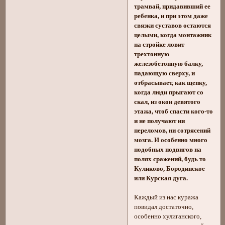
трамвай, придавивший ее
ребенка, и при этом даже
связки суставов остаются
целыми, когда монтажник
на стройке ловит
трехтонную
железобетонную балку,
падающую сверху, и
отбрасывает, как щепку,
когда люди прыгают со
скал, из окон девятого
этажа, чтоб спасти кого-то
и не получают ни
переломов, ни сотрясений
мозга. И особенно много
подобных подвигов на
полях сражений, будь то
Куликово, Бородинское
или Курская дуга.
Каждый из нас куража
повидал достаточно,
особенно хулиганского,