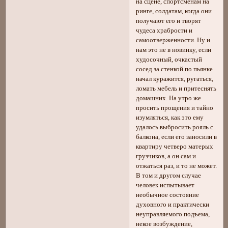
на сцене, спортсменам на
ринге, солдатам, когда они
получают его и творят
чудеса храбрости и
самоотверженности. Ну и
нам это не в новинку, если
худосочный, очкастый
сосед за стенкой по пьянке
начал куражится, ругаться,
ломать мебель и притеснять
домашних. На утро же
просить прощения и тайно
изумляться, как это ему
удалось выбросить рояль с
балкона, если его заносили в
квартиру четверо матерых
грузчиков, а он сам и
отжаться раз, и то не может.
В том и другом случае
человек испытывает
необычное состояние
духовного и практически
неуправляемого подъема,
некое возбуждение,