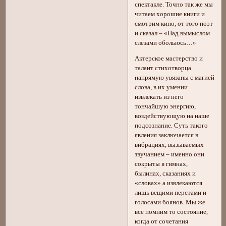
спектакле. Точно так же мы
читаем хорошие книги и
смотрим кино, от того поэт
и сказал – «Над вымыслом
слезами обольюсь…»
Актерское мастерство и
талант стихотворца
напрямую увязаны с магией
слова, в их умении
извлекать из него
тончайшую энергию,
воздействующую на наше
подсознание. Суть такого
явления заключается в
вибрациях, вызываемых
звучанием – именно они
сокрыты в гимнах,
былинах, сказаниях и
«словах» а извлекаются
лишь вещими перстами и
голосами боянов. Мы же
все помним то состояние,
когда от сочетания