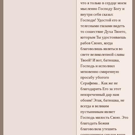
что я только в сердце моем
мысленно Господу Богу и
внутри себя сказал:
Господи! Удостой его и
телесными глазами видеть
то сошествие Духа Твоего,
которым Ты удостоиваешь
рабов Своих, когда
благоволишь являться во
свете великолепной славы
Твоей! И вот, батюшка,
Господь и исполнил
мгновенно смиренную
просьбу убогого
Серафима... Как же не
благодарить Его за этот
неизреченный дар нам
обоим! Этак, батюшка, не
всегда и великим
пустынникам являет
Господь милость Свою. Это
благодать Божия
благоволила утешить
сокрушенное сердце ваше,