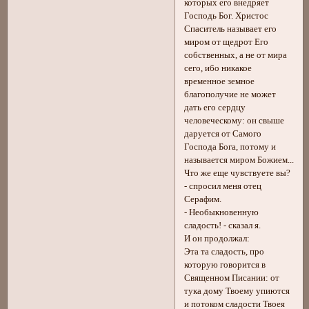
которых его внедряет
Господь Бог. Христос
Спаситель называет его
миром от щедрот Его
собственных, а не от мира
сего, ибо никакое
временное земное
благополучие не может
дать его сердцу
человеческому: он свыше
даруется от Самого
Господа Бога, потому и
называется миром Божием...
Что же еще чувствуете вы?
- спросил меня отец
Серафим.
- Необыкновенную
сладость! - сказал я.
И он продолжал:
Эта та сладость, про
которую говорится в
Священном Писании: от
тука дому Твоему упиются
и потоком сладости Твоея