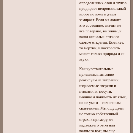
определенных слов и звуков
продирает непроизвольный
мороз по коже и душа
замирает. Если вы ловите
это состояние, значит, не
все потеряно, вы живы, и
ваши «каналы» связи со
словом открыты. Если нет,
то мертвы, и воскресить
может только природа и ее
звуки.
Как чувствительные
приемники, мы живо
реагируем на вибрации,
издаваемые зверями и
птицами, и, посути,
начинаем понимать их язык,
но не умом – солнечным
сплетением. Мы ощущаем
не только собственный
страх, к примеру, от
медвежьего рыка или
волчьего воя; мы еще