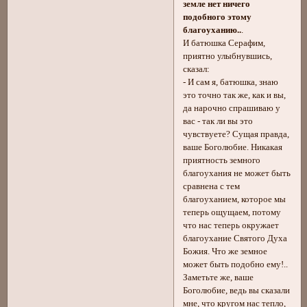
земле нет ничего
подобного этому
благоуханию..
.
И батюшка Серафим,
приятно улыбнувшись,
сказал:
- И сам я, батюшка, знаю
это точно так же, как и вы,
да нарочно спрашиваю у
вас - так ли вы это
чувствуете? Сущая правда,
ваше Боголюбие. Никакая
приятность земного
благоухания не может быть
сравнена с тем
благоуханием, которое мы
теперь ощущаем, потому
что нас теперь окружает
благоухание Святого Духа
Божия. Что же земное
может быть подобно ему!..
Заметьте же, ваше
Боголюбие, ведь вы сказали
мне, что кругом нас тепло,