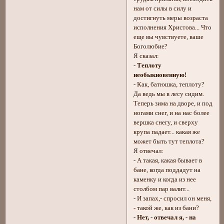
нам от силы в силу и
достигнуть меры возраста
исполнения Христова... Что
еще вы чувствуете, ваше
Боголюбие?
Я сказал:
-
Теплоту
необыкновенную!
- Как, батюшка, теплоту?
Да ведь мы в лесу сидим.
Теперь зима на дворе, и под
ногами снег, и на нас более
вершка снегу, и сверху
крупа падает... какая же
может быть тут теплота?
Я отвечал:
- А такая, какая бывает в
бане, когда поддадут на
каменку и когда из нее
столбом пар валит...
- И запах,- спросил он меня,
- такой же, как из бани?
- Нет, - отвечал я, - на