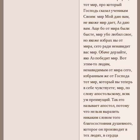
тот мир, про который
Господь сказал ученикам
Своим: мир Мой даю вам,
не якоже мир дает, Аз даю
вам. Аще бо от мира были
бысте, мир убо любил свое,
но якоже избрах вы от
мира, сего ради ненавидит
вас мир. Обаче дерзайте,
яко Аз победит мир. Вот
этим-то людям,
ненавидимым от мира сего,
избранным же от Господа
тот мир, который вы теперь
в себе чувствуете; мир, по
слову апостольскому, всяк
ум преимущий. Так его
называет апостол, потому
что нельзя выразить
никаким словом того
благосостояния душевного,
которое он производит в
тех людях, в сердца