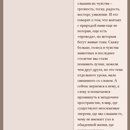
слышим их чувства –
грозность, тоску, радость,
восторг, умиление. И это
говорит о том, что контакт
с природой нами еще не
потерян, еще есть
«провода», по которым
бегут живые токи. Скажу
больше, голоса и чувства
животных в последнее
столетие мы стали
понимать лучше, нежели
чем друг друга, но это тема
отдельного урока, мало
связанного со словом. А
сейчас вернемся к нему, к
слову и попытаемся
проникнуть в загадочное
пространство, в мир, где
существуют неосязаемые
энергии, где мы слышим то,
чему не внемлет ухо в
обыденной жизни, где