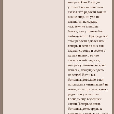
которую Сам Господь
устами Своего апостола
сказал, что радости той ни
око не виде, ни ухо не
слыша, ни на сердце
человеку не взыдоша
благая, яже уготовал Бог
любящим Его. Предзадатки
этой радости даются нам
теперь, и если от них так
сладко, хорошо и весело в
душах наших , то что
сказать о той радости,
которая уготована нам, на
небесах, плачущим здесь,
на земле? Вот и вы,
батюшка, довольно-таки
поплакали в жизни вашей на
земле, и смотрите-ка, какою
радостью утешает вас
Господь еще в здешней
жизни. Теперь за нами,
батюшка, дело, труды к
трудам прилагая, восходить