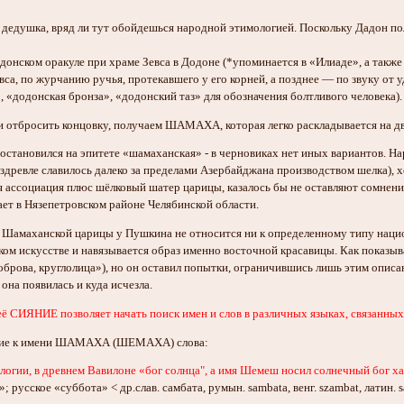
 дедушка, вряд ли тут обойдешься народной этимологией. Поскольку Дадон пол
донском оракуле при храме Зевса в Додоне (*упоминается в «Илиаде», а так
са, по журчанию ручья, протекавшего у его корней, а позднее — по звуку от 
 «додонская бронза», «додонский таз» для обозначения болтливого человека).
и отбросить концовку, получаем ШАМАХА, которая легко раскладывается на
остановился на эпитете «шамаханская» - в черновиках нет иных вариантов. На
древле славилось далеко за пределами Азербайджана производством шелка), х
ая ассоциация плюс шёлковый шатер царицы, казалось бы не оставляют сомне
ает в Нязепетровском районе Челябинской области.
 Шамаханской царицы у Пушкина не относится ни к определенному типу национ
ком искусстве и навязывается образ именно восточной красавицы. Как показы
рова, круглолица»), но он оставил попытки, ограничившись лишь этим описание
она появилась и куда исчезла.
её СИЯНИЕ позволяет начать поиск имен и слов в различных языках, связанных 
зкие к имени ШАМАХА (ШЕМАХА) слова:
гии, в древнем Вавилоне «бог солнца", а имя Шемеш носил солнечный бог х
 русское «суббота» < др.слав. самбата, румын. sambata, венг. szambat, латин. s