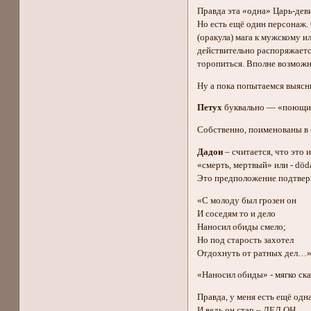
Правда эта «одна» Царь-дев
Но есть ещё один персонаж. 
(оракула) мага к мужскому и
действительно распоряжается
торопиться. Вполне возможн
Ну а пока попытаемся выясн
Петух
буквально — «поющий»
Собственно, поименованы в с
Дадон
– считается, что это 
«смерть, мертвый» или - död
Это предположение подтверж
«С молоду был грозен он
И соседям то и дело
Наносил обиды смело;
Но под старость захотел
Отдохнуть от ратных дел…
«Наносил обиды» - мягко ска
Правда, у меня есть ещё одн
И ведь он стар – ДЕД ОН.