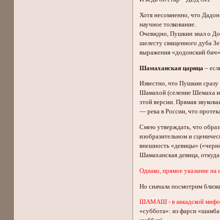
Хотя несомненно, что Дадон
научное толкование.
Очевидно, Пушкин знал о До
шелесту священного дуба Зев
выражения «додонский бич»,
Шамаханская царица
– есл
Известно, что Пушкин сразу 
Шамахой (селение Шемаха из
этой версии. Прямая звуков
— река в России, что протек
Смею утверждать, что образ
изобразительном и сценичес
внешность «девицы» («черноб
Шамаханская девица, откуда 
Однако, прямое указание на 
Но сначала посмотрим бли
ШАМАШ - в аккадской мифоло
«суббота»: из фарси «шaмба»;