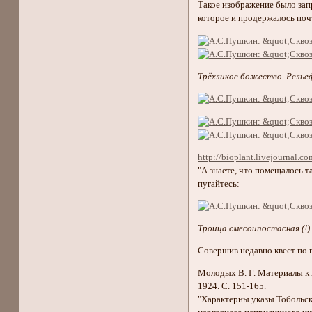
Такое изображение было зап
которое и продержалось поч
Трёхликое божество. Рельеф
http://bioplant.livejournal.c
"А знаете, что помещалось
пугайтесь:
Троица смесоипостасная (!)
Совершив недавно квест по 
Молодых В. Г. Материалы к 
1924. С. 151-165.
"Характерны указы Тобольск