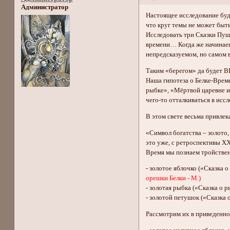
Администратор
Настоящее исследование буде
что круг темы не может быт
Исследовать три Сказки Пушк
времени… Когда же начинаеш
непредсказуемом, но самом
Таким «берегом» да будет 
Наша гипотеза о Белке-Време
рыбке», «Мёртвой царевне и 
чего-то отталкиваться в иссл
В этом свете весьма привле
«Символ богатства – золото,
это уже, с ретроспективы XXI
Время мы познаем тройствен
- золотое яблочко («Сказка о
орешки Белки - М.)
- золотая рыбка («Сказка о 
- золотой петушок («Сказка 
Рассмотрим их в приведенно