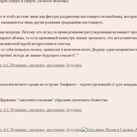
ящую ущерб и смерть (золотое яблочко)
 в этой системе лишь как фигуры раздвоения настоящего волшебника, который 
 оказываются лишь двумя разными градациями настоящего.
ще впереди. Потому что вслед за приведенными рассуждениями возникает прос
арное яблоко, то есть принявшей вовнутрь знание прошлого, это ветхозаветная
возаветной идеей воскресения и счастья.
 от себя немалую пользу, приносит в конечном итоге Додону одни неприятност
ртвит, всегда ли знание будущего спасает?.."
ратысячелетнего храма на острове Элефанта – чудом уцелевший от рук западн
ерковью "смесоипостасными" образами троичного божества: