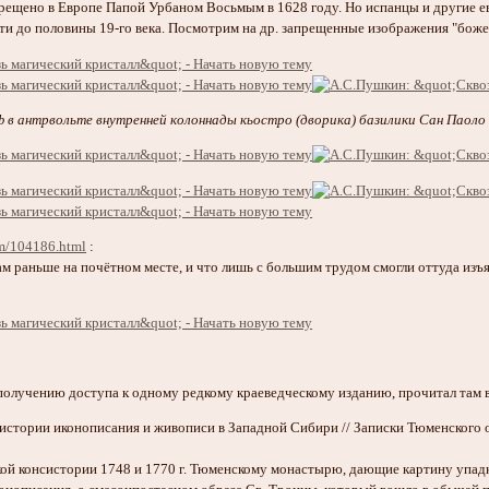
рещено в Европе Папой Урбаном Восьмым в 1628 году. Но испанцы и другие е
ти до половины 19-го века. Посмотрим на др. запрещенные изображения "боже
 в антрвольте внутренней колоннады кьостро (дворика) базилики Сан Паоло 
om/104186.html
:
 там раньше на почётном месте, и что лишь с большим трудом смогли оттуд
получению доступа к одному редкому краеведческому изданию, прочитал там в
истории иконописания и живописи в Западной Сибири // Записки Тюменского о
ой консистории 1748 и 1770 г. Тюменскому монастырю, дающие картину упадка