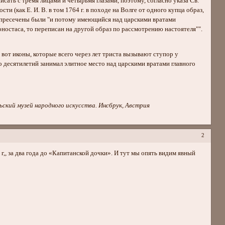
ать с тремя лицами и четырьмя глазами, поэтому, согласно указа Св.
 (как Е. И. В. в том 1764 г. в походе на Волге от одного купца образ,
но пресечены были "и потому имеющийся над царскими вратами
оностаса, то переписан на другой образ по рассмотрению настоятеля"".
вот иконы, которые всего через лет триста вызывают ступор у
о десятилетий занимал элитное место над царскими вратами главного
ьский музей народного искусства. Инсбрук, Австрия
2
 г,, за два года до «Капитанской дочки». И тут мы опять видим явный