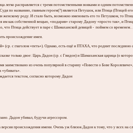
ица легко расправляется с тремя потомственными вояками и одним потомствен
Судя по названию, главным героем(?) является Петушок, или Птица (Птицей ег
ли женскому роду. И стало быть, возможно именовать его то Петушком, то Пти
 им как собственной вещью, «подарив» старому Дадону «просто так», и Птица,
о, что Птица действует в паре с Шамаханской девицей - поймем со временем
ить происхождение имен.
 (ср. с глаголом «петь»). Однако, есть ещё и ПТАХА, что роднит последнюю
казке только двое: Царь Дадон (ср. с Гвидон) и Шамаханская царица (о которо
имя заимствовано из очень популярной в старину «Повести о Бове Королевиче»
a «убивать».
дается текстом, согласно которому Дадон
»
зано. Дадон убивал, будучи агрессором.
а версия происхождения имени. Очень уж близок Дадон к тому, что у всех на 