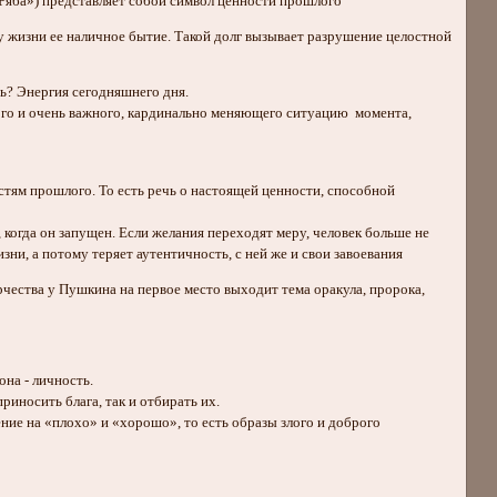
а Ряба») представляет собой символ ценности прошлого
 жизни ее наличное бытие. Такой долг вызывает разрушение целостной
ть? Энергия сегодняшнего дня.
кого и очень важного, кардинально меняющего ситуацию момента,
тям прошлого. То есть речь о настоящей ценности, способной
, когда он запущен. Если желания переходят меру, человек больше не
зни, а потому теряет аутентичность, с ней же и свои завоевания
рчества у Пушкина на первое место выходит тема оракула, пророка,
она - личность.
риносить блага, так и отбирать их.
ние на «плохо» и «хорошо», то есть образы злого и доброго