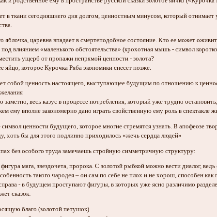
 как и родственное ему в пространстве русской сказки золотое яичко («Курочк
т в ткани сегодняшнего дня долгом, ценностным минусом, который отнимает у
тва.
го яблочка, царевна впадает в смертеподобное состояние. Кто ее может оживи
ко под влиянием «маленького обстоятельства» (крохотная мышь - символ корот
местить ущерб от пропажи непрямой ценности - золота?
е яйцо, которое Курочка Ряба экономики снесет позже.
ует собой ценность настоящего, выступающее будущим по отношению к ценнос
 желания
шо заметно, весь казус в процессе потребления, который уже трудно остановить
, кем ему вполне закономерно дано играть свойственную ему роль в спектакле жи
– символ ценности будущего, которое многие стремятся узнать. В апофеозе тво
у, хоть бы для этого подлинно приходилось «жечь сердца людей»
пах без особого труда замечаешь стройную симметричную структуру:
фигура мага, звездочета, пророка. С золотой рыбкой можно вести диалог, ведь 
бенность такого чародея – он сам по себе не плох и не хорош, способен как п
справа - в будущем проступают фигуры, в которых уже ясно различимо разделе
жет сказок:
носящую благо (золотой петушок)