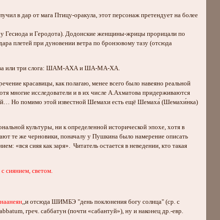
учил в дар от мага Птицу-оракула, этот персонаж претендует на более
же у Гесиода и Геродота). Додонские женщины-жрицы прорицали по
удара плетей при дуновении ветра по бронзовому тазу (отсюда
 два или три слога: ШАМ-АХА и ША-МА-ХА.
речение красавицы, как полагаю, менее всего было навеяно реальной
отя многие исследователи и в их числе А.Ахматова придерживаются
ний… Но помимо этой известной Шемахи есть ещё Шемаха́ (Шемахи́нка)
альной культуры, ни к определенной исторической эпохе, хотя в
вают те же черновики, поначалу у Пушкина было намерение описать
м: «вся сияя как заря». Читатель остается в неведении, кто такая
с сиянием, светом.
анаанеян
,,и отсюда ШИМБЭ "день поклонения богу солнца" (ср. с
abbatum, греч. саббатун (почти «сабантуй»), ну и наконец др.-евр.