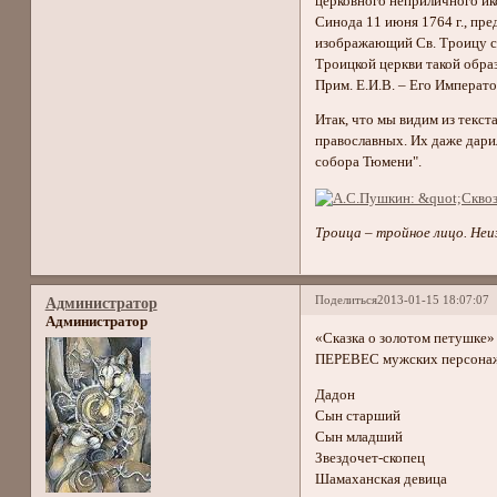
церковного неприличного ико
Синода 11 июня 1764 г., пре
изображающий Св. Троицу с 
Троицкой церкви такой образ
Прим. Е.И.В. – Его Императо
Итак, что мы видим из текст
православных. Их даже дарил
собора Тюмени".
Троица – тройное лицо. Неи
Поделиться
2013-01-15 18:07:07
Администратор
Администратор
«Сказка о золотом петушке» 
ПЕРЕВЕС мужских персонаже
Дадон
Сын старший
Сын младший
Звездочет-скопец
Шамаханская девица