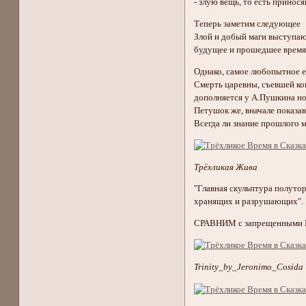
- злую вещь, то есть принос
Теперь заметим следующее
Злой и добый маги выступают
будущее и прошедшее время
Однако, самое любопытное е
Смерть царевны, съевшей ков
дополняется у А.Пушкина но
Петушок же, вначале показав
Всегда ли знание прошлого ме
Трёхликая Жива
"Главная скульптура полуто
хранящих и разрушающих".
СРАВНИМ с запрещенными Ц
Trinity_by_Jeronimo_Cosida