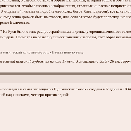
нописания, о смесоипостасном образе Св. Троицы, который вошло в обычай пис
дписывается "чтобы в иконных изображениях, странные и нелепые непристойности
3 лицами и 4 глазами на подобие еллинских богов, был поднесен), все конеч
 немедленно должен быть выставлен, или, если от этого будет повреждение ик
рское Величество.
а? На Руси были очень распространёнными и крепко укоренившимися вот такие 
и царям. Несмотря на развернувшиеся гонения и запреты, этот образ нескольк
звестный немецкий художник начала 17 века. Холст, масло, 35,5×26 см. Тирол
- последняя и самая зловещая из Пушкинских сказок - создана в Болдине в 1834
й над женскими, четверо против одной: