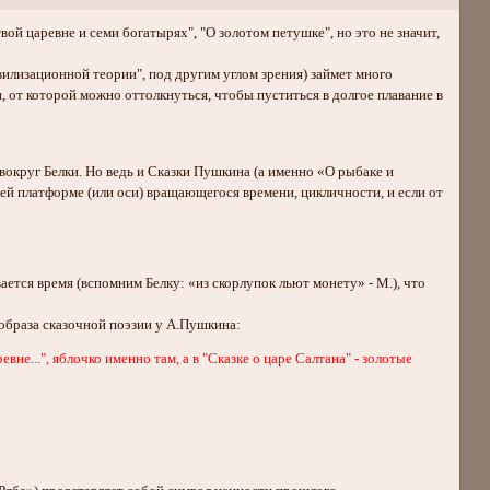
ой царевне и семи богатырях", "О золотом петушке", но это не значит,
вилизационной теории", под другим углом зрения) займет много
 от которой можно оттолкнуться, чтобы пуститься в долгое плавание в
вокруг Белки. Но ведь и Сказки Пушкина (а именно «О рыбаке и
щей платформе (или оси) вращающегося времени, цикличности, и если от
ается время (вспомним Белку: «из скорлупок льют монету» - М.), что
образа сказочной поэзии у А.Пушкина:
вне...", яблочко именно там, а в "Сказке о царе Салтана" - золотые