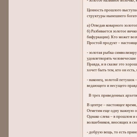
- золотое наливное яблочко,
Ценность прошлого выступае
структуры нынешнего богатс
а) Отведав коварного золото
б) Разбивается золотое яич
бифуркации). Кто может воз
Простой продукт – настояще
- золотая рыбка символизир
удовлетворять человеческие
Правда, и в сказке это хоро
хочет быть тем, кто он есть
- наконец, золотой петушок 
ведающего и несущего правд
В трех приведенных архети
В центре – настоящее время, 
Отметим еще одну важную осо
Однако слева – в прошлом и 
волшебников, вносящих в сю
- добрую вещь, то есть при