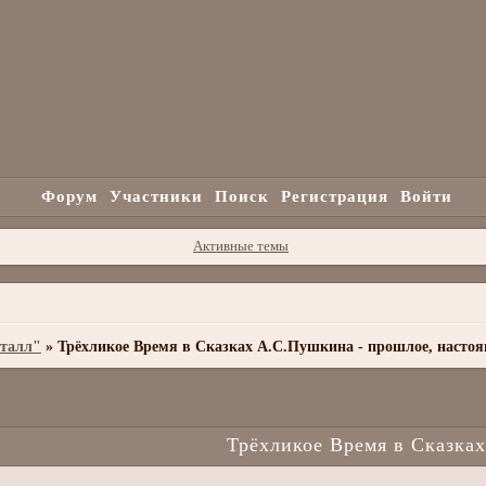
Форум
Участники
Поиск
Регистрация
Войти
Активные темы
сталл"
»
Трёхликое Время в Сказках А.С.Пушкина - прошлое, настоя
Трёхликое Время в Сказка