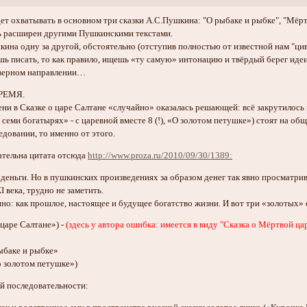
т охватывать в основном три сказки А.С.Пушкина: "О рыбаке и рыбке", "Мёртв
ь расширен другими Пушкинскими текстами.
ина одну за другой, обстоятельно (отступив полностью от известной нам "ци
ь писать, то как правило, ищешь «ту самую» интонацию и твёрдый берег идеи,
 верном направлении…
ВРЕМЯ.
ни в Сказке о царе Салтане «случайно» оказалась решающей: всё закрутилось 
семи богатырях» - с царевной вместе 8 (!), «О золотом петушке») стоят на об
едовании, то именно от этого.
кательна цитата отсюда
http://www.proza.ru/2010/09/30/1389:
 деньги. Но в пушкинских произведениях за образом денег так явно просматрив
 века, трудно не заметить.
но: как прошлое, настоящее и будущее богатство жизни. И вот три «золотых» 
 царе Салтане») -
(здесь у автора ошибка: имеется в виду "Сказка о Мёртвой царе
рыбаке и рыбке»
о золотом петушке»)
й последовательности: