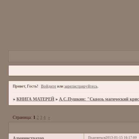
Привет, Гость!
Войдите
или
зарегистрируйтесь
.
»
КНИГА МАТЕРЕЙ
»
А.С.Пушкин: "Сквозь магический кри
Страница:
1
2
3
4
»
Поделиться
2013-01-15 16:17:09
Администратор