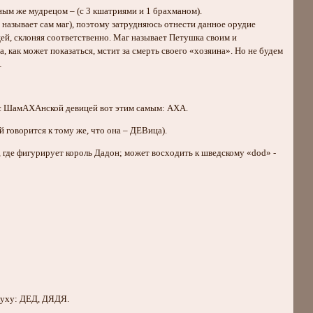
ным же мудрецом – (с 3 кшатриями и 1 брахманом).
о называет сам маг), поэтому затрудняюсь отнести данное орудие
цей, склоняя соответственно. Маг называет Петушка своим и
 как может показаться, мстит за смерть своего «хозяина». Но не будем
…
 с ШамАХАнской девицей вот этим самым: АХА.
й говорится к тому же, что она – ДЕВица).
, где фигурирует король Дадон; может восходить к шведскому «dod» -
слуху: ДЕД, ДЯДЯ.