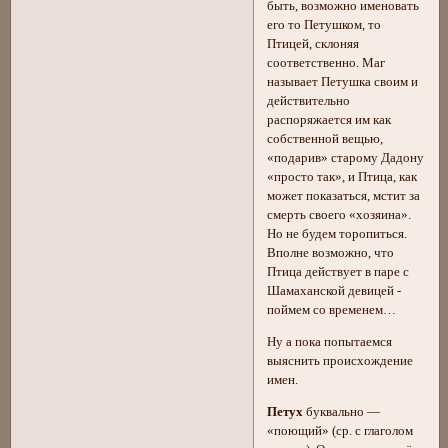
быть, возможно именовать
его то Петушком, то
Птицей, склоняя
соответственно. Маг
называет Петушка своим и
действительно
распоряжается им как
собственной вещью,
«подарив» старому Дадону
«просто так», и Птица, как
может показаться, мстит за
смерть своего «хозяина».
Но не будем торопиться.
Вполне возможно, что
Птица действует в паре с
Шамаханской девицей -
поймем со временем…
Ну а пока попытаемся
выяснить происхождение
имен.
Петух
буквально —
«поющий» (ср. с глаголом