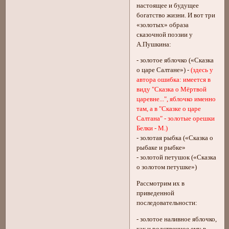
настоящее и будущее
богатство жизни. И вот три
«золотых» образа
сказочной поэзии у
А.Пушкина:
- золотое яблочко («Сказка
о царе Салтане») -
(здесь у
автора ошибка: имеется в
виду "Сказка о Мёртвой
царевне...", яблочко именно
там, а в "Сказке о царе
Салтана" - золотые орешки
Белки - М.)
- золотая рыбка («Сказка о
рыбаке и рыбке»
- золотой петушок («Сказка
о золотом петушке»)
Рассмотрим их в
приведенной
последовательности:
- золотое наливное яблочко,
как и родственное ему в