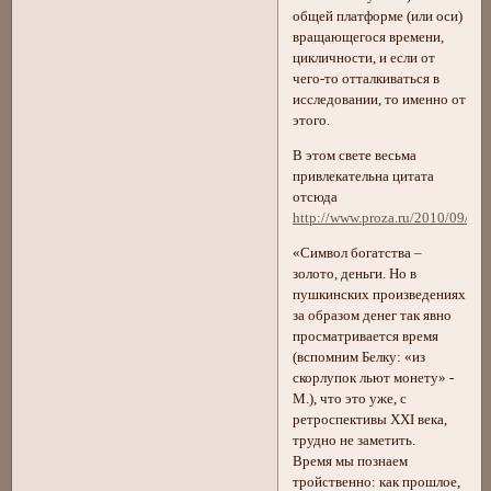
общей платформе (или оси)
вращающегося времени,
цикличности, и если от
чего-то отталкиваться в
исследовании, то именно от
этого.
В этом свете весьма
привлекательна цитата
отсюда
http://www.proza.ru/2010/09/30
«Символ богатства –
золото, деньги. Но в
пушкинских произведениях
за образом денег так явно
просматривается время
(вспомним Белку: «из
скорлупок льют монету» -
М.), что это уже, с
ретроспективы XXI века,
трудно не заметить.
Время мы познаем
тройственно: как прошлое,