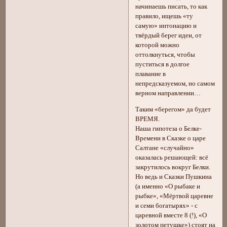
начинаешь писать, то как
правило, ищешь «ту
самую» интонацию и
твёрдый берег идеи, от
которой можно
оттолкнуться, чтобы
пуститься в долгое
плавание в
непредсказуемом, но самом
верном направлении…
Таким «берегом» да будет
ВРЕМЯ.
Наша гипотеза о Белке-
Времени в Сказке о царе
Салтане «случайно»
оказалась решающей: всё
закрутилось вокруг Белки.
Но ведь и Сказки Пушкина
(а именно «О рыбаке и
рыбке», «Мёртвой царевне
и семи богатырях» - с
царевной вместе 8 (!), «О
золотом петушке») стоят на