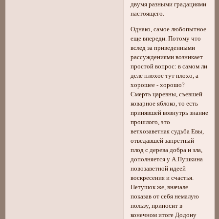
двумя разными градациями
настоящего.
Однако, самое любопытное
еще впереди. Потому что
вслед за приведенными
рассуждениями возникает
простой вопрос: в самом ли
деле плохое тут плохо, а
хорошее - хорошо?
Смерть царевны, съевшей
коварное яблоко, то есть
принявшей вовнутрь знание
прошлого, это
ветхозаветная судьба Евы,
отведавшей запретный
плод с дерева добра и зла,
дополняется у А.Пушкина
новозаветной идеей
воскресения и счастья.
Петушок же, вначале
показав от себя немалую
пользу, приносит в
конечном итоге Додону