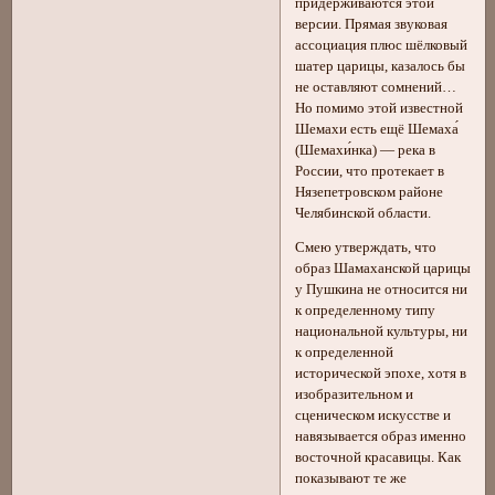
придерживаются этой
версии. Прямая звуковая
ассоциация плюс шёлковый
шатер царицы, казалось бы
не оставляют сомнений…
Но помимо этой известной
Шемахи есть ещё Шемаха́
(Шемахи́нка) — река в
России, что протекает в
Нязепетровском районе
Челябинской области.
Смею утверждать, что
образ Шамаханской царицы
у Пушкина не относится ни
к определенному типу
национальной культуры, ни
к определенной
исторической эпохе, хотя в
изобразительном и
сценическом искусстве и
навязывается образ именно
восточной красавицы. Как
показывают те же