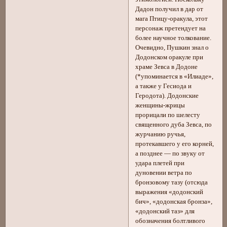
Дадон получил в дар от
мага Птицу-оракула, этот
персонаж претендует на
более научное толкование.
Очевидно, Пушкин знал о
Додонском оракуле при
храме Зевса в Додоне
(*упоминается в «Илиаде»,
а также у Гесиода и
Геродота). Додонские
женщины-жрицы
прорицали по шелесту
священного дуба Зевса, по
журчанию ручья,
протекавшего у его корней,
а позднее — по звуку от
удара плетей при
дуновении ветра по
бронзовому тазу (отсюда
выражения «додонский
бич», «додонская бронза»,
«додонский таз» для
обозначения болтливого