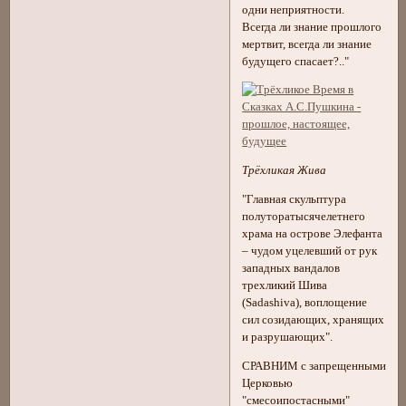
одни неприятности.
Всегда ли знание прошлого
мертвит, всегда ли знание
будущего спасает?.."
Трёхликая Жива
"Главная скульптура
полуторатысячелетнего
храма на острове Элефанта
– чудом уцелевший от рук
западных вандалов
трехликий Шива
(Sadashiva), воплощение
сил созидающих, хранящих
и разрушающих".
СРАВНИМ с запрещенными
Церковью
"смесоипостасными"