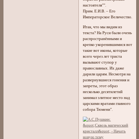
настоятеля"".
Прим. Е.И.В. – Его
Императорское Величество.
Итак, что мы видим из
текста? На Руси были очень
распространёнными и
крепко укоренившимися вот
такие вот иконы, которые
всего через лет триста
вызывают ступор у
православных. Их даже
дарили царям. Несмотря на
развернувшиеся гонения и
запреты, этот образ
несколько десятилетий
занимал элитное место над
царскими вратами главного
собора Тюмени".