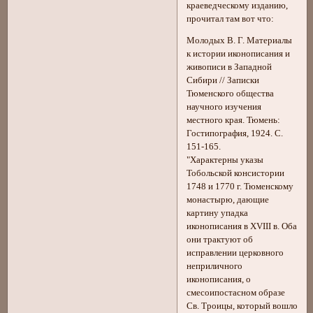
краеведческому изданию,
прочитал там вот что:
Молодых В. Г. Материалы
к истории иконописания и
живописи в Западной
Сибири // Записки
Тюменского общества
научного изучения
местного края. Тюмень:
Гостипография, 1924. С.
151-165.
"Характерны указы
Тобольской консистории
1748 и 1770 г. Тюменскому
монастырю, дающие
картину упадка
иконописания в XVIII в. Оба
они трактуют об
исправлении церковного
неприличного
иконописания, о
смесоипостасном образе
Св. Троицы, который вошло