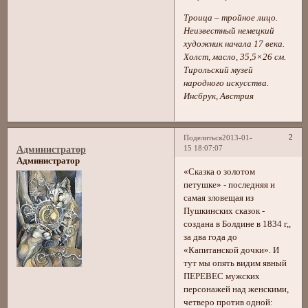
Троица – тройное лицо.
Неизвестный немецкий
художник начала 17 века.
Холст, масло, 35,5×26 см.
Тирольский музей
народного искусства.
Инсбрук, Австрия
2
Поделиться
2013-01-
15 18:07:07
Администратор
Администратор
«Сказка о золотом
петушке» - последняя и
самая зловещая из
Пушкинских сказок -
создана в Болдине в 1834 г,,
за два года до
«Капитанской дочки». И
тут мы опять видим явный
ПЕРЕВЕС мужских
персонажей над женскими,
четверо против одной: