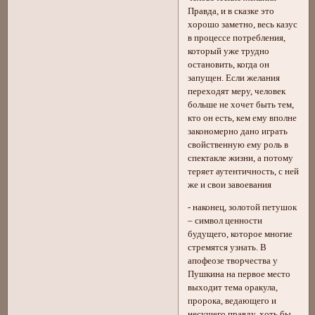
Правда, и в сказке это
хорошо заметно, весь казус
в процессе потребления,
который уже трудно
остановить, когда он
запущен. Если желания
переходят меру, человек
больше не хочет быть тем,
кто он есть, кем ему вполне
закономерно дано играть
свойственную ему роль в
спектакле жизни, а потому
теряет аутентичность, с ней
же и свои завоевания
- наконец, золотой петушок
– символ ценности
будущего, которое многие
стремятся узнать. В
апофеозе творчества у
Пушкина на первое место
выходит тема оракула,
пророка, ведающего и
несущего правду, хоть бы