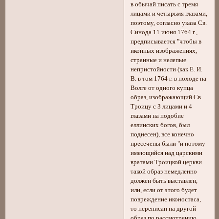
в обычай писать с тремя
лицами и четырьмя глазами,
поэтому, согласно указа Св.
Синода 11 июня 1764 г.,
предписывается "чтобы в
иконных изображениях,
странные и нелепые
непристойности (как Е. И.
В. в том 1764 г. в походе на
Волге от одного купца
образ, изображающий Св.
Троицу с 3 лицами и 4
глазами на подобие
еллинских богов, был
поднесен), все конечно
пресечены были "и потому
имеющийся над царскими
вратами Троицкой церкви
такой образ немедленно
должен быть выставлен,
или, если от этого будет
повреждение иконостаса,
то переписан на другой
образ по рассмотрению