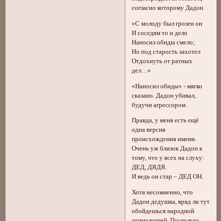
согласно которому Дадон
«С молоду был грозен он
И соседям то и дело
Наносил обиды смело;
Но под старость захотел
Отдохнуть от ратных
дел…»
«Наносил обиды» - мягко
сказано. Дадон убивал,
будучи агрессором.
Правда, у меня есть ещё
одна версия
происхождения имени.
Очень уж близок Дадон к
тому, что у всех на слуху:
ДЕД, ДЯДЯ.
И ведь он стар – ДЕД ОН.
Хотя несомненно, что
Дадон дедушка, вряд ли тут
обойдешься народной
этимологией. Поскольку