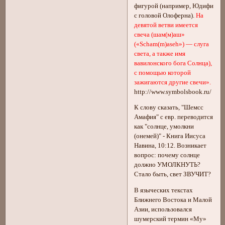
фигурой (например, Юдифи
с головой Олоферна).
На
девятой ветви имеется
свеча (шам(м)аш»
(«Scham(m)aseh») — слуга
света, а также имя
вавилонского бога Солнца),
с помощью которой
зажигаются другие свечи».
http://www.symbolsbook.ru/
К слову сказать, "Шемсс
Амафия" с евр. переводится
как "солнце, умолкни
(онемей)" - Книга Иисуса
Навина, 10:12. Возникает
вопрос: почему солнце
должно УМОЛКНУТЬ?
Стало быть, свет ЗВУЧИТ?
В языческих текстах
Ближнего Востока и Малой
Азии, использовался
шумерский термин «Му»