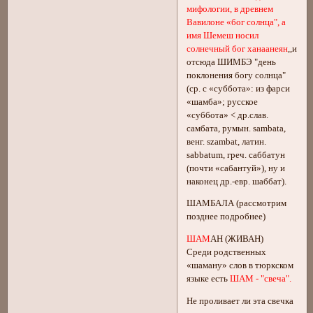
мифологии, в древнем
Вавилоне «бог солнца", а
имя Шемеш носил
солнечный бог ханаанеян
,,и
отсюда ШИМБЭ "день
поклонения богу солнца"
(ср. с «суббота»: из фарси
«шaмба»; русское
«суббота» < др.слав.
самбата, румын. sambata,
венг. szambat, латин.
sabbatum, греч. саббатун
(почти «сабантуй»), ну и
наконец др.-евр. шаббат).
ШАМБАЛА (рассмотрим
позднее подробнее)
ШАМ
АН (ЖИВАН)
Среди родственных
«шаману» слов в тюркском
языке есть
ШАМ - "свеча".
Не проливает ли эта свечка