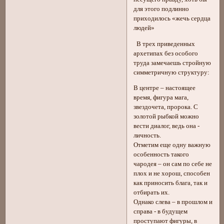
для этого подлинно
приходилось «жечь сердца
людей»
В трех приведенных
архетипах без особого
труда замечаешь стройную
симметричную структуру:
В центре – настоящее
время, фигура мага,
звездочета, пророка. С
золотой рыбкой можно
вести диалог, ведь она -
личность.
Отметим еще одну важную
особенность такого
чародея – он сам по себе не
плох и не хорош, способен
как приносить блага, так и
отбирать их.
Однако слева – в прошлом и
справа - в будущем
проступают фигуры, в