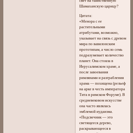
свет на таинственную
Шамаханскую царицу?
Цитата:
«Менора с ее
растительными
атрибутами, возможно,
указывает на связь с древом
мира по вавилонским
прототипам, а число семь
подразумевает количество
планет. Она стояла в
Иерусалимском храме, а
после завоевания
римлянами и разграбления
храма — похищена (рельеф
на арке в честь императора
Тита в римском Форуме). В
средневековом искусстве
она часто являлась
эмблемой иудаизма.
«Подсвечник — это
светящееся дерево,
раскрывающееся в