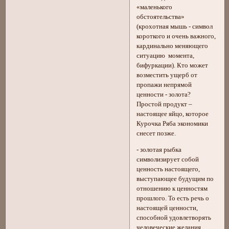
«маленького
обстоятельства»
(крохотная мышь - символ
короткого и очень важного,
кардинально меняющего
ситуацию момента,
бифуркации). Кто может
возместить ущерб от
пропажи непрямой
ценности - золота?
Простой продукт –
настоящее яйцо, которое
Курочка Ряба экономики
снесет позже.
- золотая рыбка
символизирует собой
ценность настоящего,
выступающее будущим по
отношению к ценностям
прошлого. То есть речь о
настоящей ценности,
способной удовлетворять
человеческие желания