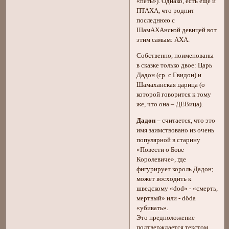
«петь»). Однако, есть ещё и
ПТАХА, что роднит
последнюю с
ШамАХАнской девицей вот
этим самым: АХА.
Собственно, поименованы
в сказке только двое: Царь
Дадон (ср. с Гвидон) и
Шамаханская царица (о
которой говорится к тому
же, что она – ДЕВица).
Дадон
– считается, что это
имя заимствовано из очень
популярной в старину
«Повести о Бове
Королевиче», где
фигурирует король Дадон;
может восходить к
шведскому «dod» - «смерть,
мертвый» или - döda
«убивать».
Это предположение
подтверждается текстом,