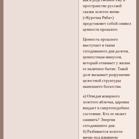
пространстве русской
сказки золотое яичко
(«Курочка Ряба»)
представляет собой символ
ценности прошлого
Ценность прошлого
выступает в ткани
сегодняшнего дня долгом,
ценностным минусом,
который отнимает у жизни
ее наличное бытие. Такой
долг вызывает разрушение
целостной структуры
нынешнего богатства.
а) Отведав коварного
золотого яблочка, царевна
впадает в смертеподобное
состояние. Кто ее может
оживить? Энергия
сегодняшнего дня.
б) Разбивается золотое
яичко под влиянием