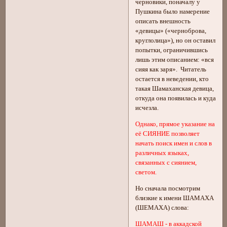
черновики, поначалу у
Пушкина было намерение
описать внешность
«девицы» («черноброва,
круглолица»), но он оставил
попытки, ограничившись
лишь этим описанием: «вся
сияя как заря». Читатель
остается в неведении, кто
такая Шамаханская девица,
откуда она появилась и куда
исчезла.
Однако, прямое указание на
её СИЯНИЕ позволяет
начать поиск имен и слов в
различных языках,
связанных с сиянием,
светом.
Но сначала посмотрим
близкие к имени ШАМАХА
(ШЕМАХА) слова:
ШАМАШ - в аккадской