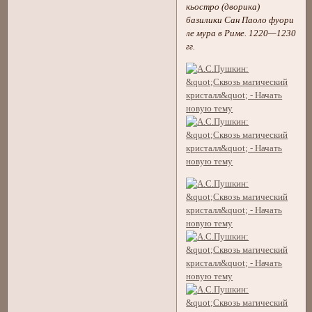
кьостро (дворика)
базилики Сан Паоло фуори
ле мура в Риме. 1220—1230
гг.