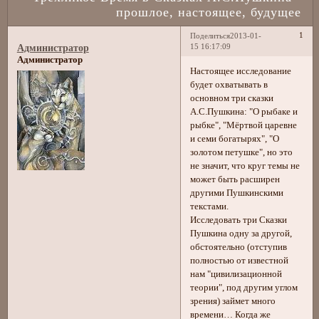
прошлое, настоящее, будущее
1
Поделиться
2013-01-
15 16:17:09
Администратор
Администратор
Настоящее исследование
будет охватывать в
основном три сказки
А.С.Пушкина: "О рыбаке и
рыбке", "Мёртвой царевне
и семи богатырях", "О
золотом петушке", но это
не значит, что круг темы не
может быть расширен
другими Пушкинскими
текстами.
Исследовать три Сказки
Пушкина одну за другой,
обстоятельно (отступив
полностью от известной
нам "цивилизационной
теории", под другим углом
зрения) займет много
времени… Когда же