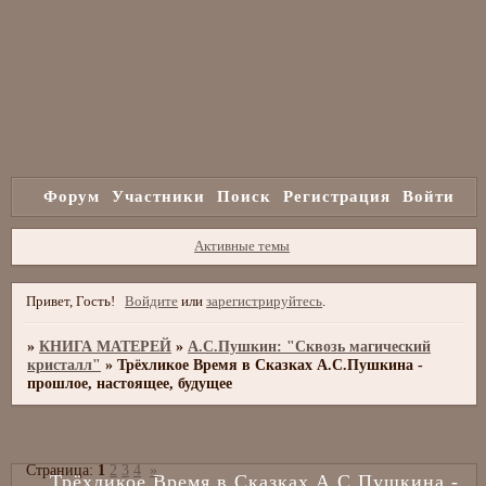
Форум
Участники
Поиск
Регистрация
Войти
Активные темы
Привет, Гость!
Войдите
или
зарегистрируйтесь
.
»
КНИГА МАТЕРЕЙ
»
А.С.Пушкин: "Сквозь магический
кристалл"
»
Трёхликое Время в Сказках А.С.Пушкина -
прошлое, настоящее, будущее
Страница:
1
2
3
4
»
Трёхликое Время в Сказках А.С.Пушкина -