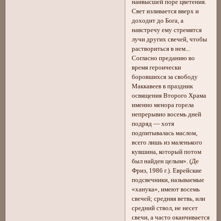
наивысшей поре цветения.
Свет изливается вверх и
доходит до Бога, а
навстречу ему стремятся
лучи других свечей, чтобы
раствориться в нем...
Согласно преданию во
время героически
боровшихся за свободу
Маккавеев в праздник
освящения Второго Храма
именно менора горела
непрерывно восемь дней
подряд — хотя
подпитывалась маслом,
всего лишь из маленького
кувшина, который потом
был найден целым». (Де
Фриз, 1986 г.). Еврейские
подсвечники, называемые
«ханука», имеют восемь
свечей; средняя ветвь, или
средний ствол, не несет
свечи, а часто оканчивается