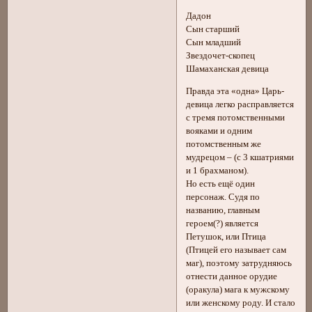
Дадон
Сын старший
Сын младший
Звездочет-скопец
Шамаханская девица
Правда эта «одна» Царь-
девица легко расправляется
с тремя потомственными
вояками и одним
потомственным же
мудрецом – (с 3 кшатриями
и 1 брахманом).
Но есть ещё один
персонаж. Судя по
названию, главным
героем(?) является
Петушок, или Птица
(Птицей его называет сам
маг), поэтому затрудняюсь
отнести данное орудие
(оракула) мага к мужскому
или женскому роду. И стало