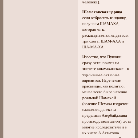
человека).
Шамаханская царица
–
если отбросить концовку,
получаем ШАМАХА,
которая легко
раскладывается на два или
три слога: ШАМ-АХА и
ША-МА-ХА.
Известно, что Пушкин
сразу остановился на
эпитете «шамаханская» - в
черновиках нет иных
вариантов. Наречение
красавицы, как полагаю,
менее всего было навеяно
реальной Шамахой
(селение Шемаха издревле
славилось далеко за
пределами Азербайджана
производством шелка), хотя
многие исследователи и в
их числе А.Ахматова