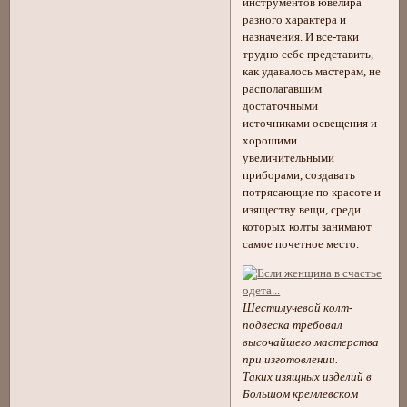
инструментов ювелира
разного характера и
назначения. И все-таки
трудно себе представить,
как удавалось мастерам, не
располагавшим
достаточными
источниками освещения и
хорошими
увеличительными
приборами, создавать
потрясающие по красоте и
изяществу вещи, среди
которых колты занимают
самое почетное место.
Шестилучевой колт-
подвеска требовал
высочайшего мастерства
при изготовлении.
Таких изящных изделий в
Большом кремлевском