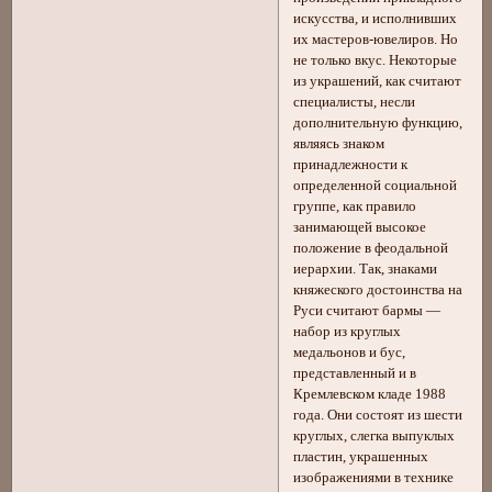
искусства, и исполнивших
их мастеров-ювелиров. Но
не только вкус. Некоторые
из украшений, как считают
специалисты, несли
дополнительную функцию,
являясь знаком
принадлежности к
определенной социальной
группе, как правило
занимающей высокое
положение в феодальной
иерархии. Так, знаками
княжеского достоинства на
Руси считают бармы —
набор из круглых
медальонов и бус,
представленный и в
Кремлевском кладе 1988
года. Они состоят из шести
круглых, слегка выпуклых
пластин, украшенных
изображениями в технике