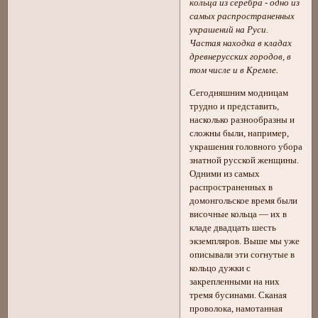
кольца из серебра - одно из
самых распространенных
украшений на Руси.
Частая находка в кладах
древнерусских городов, в
том числе и в Кремле.
Сегодняшним модницам
трудно и представить,
насколько разнообразны и
сложны были, например,
украшения головного убора
знатной русской женщины.
Одними из самых
распространенных в
домонгольское время были
височные кольца — их в
кладе двадцать шесть
экземпляров. Выше мы уже
описывали эти согнутые в
кольцо дужки с
закрепленными на них
тремя бусинами. Сканая
проволока, намотанная