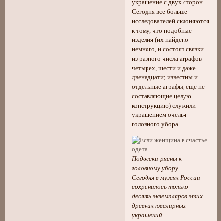
украшение с двух сторон.
Сегодня все больше
исследователей склоняются
к тому, что подобные
изделия (их найдено
немного, и состоят связки
из разного числа аграфов —
четырех, шести и даже
двенадцати; известны и
отдельные аграфы, еще не
составляющие целую
конструкцию) служили
украшением очелья
головного убора.
Подвески-рясны к
головному убору.
Сегодня в музеях России
сохранилось только
десять экземпляров этих
древних ювелирных
украшений.