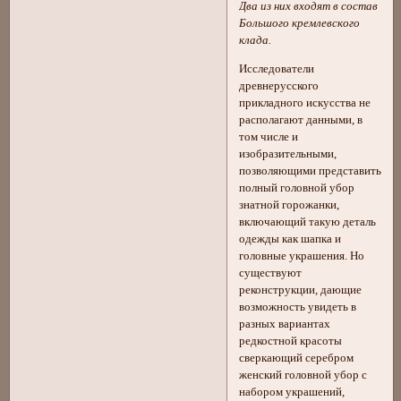
Два из них входят в состав
Большого кремлевского
клада.
Исследователи
древнерусского
прикладного искусства не
располагают данными, в
том числе и
изобразительными,
позволяющими представить
полный головной убор
знатной горожанки,
включающий такую деталь
одежды как шапка и
головные украшения. Но
существуют
реконструкции, дающие
возможность увидеть в
разных вариантах
редкостной красоты
сверкающий серебром
женский головной убор с
набором украшений,