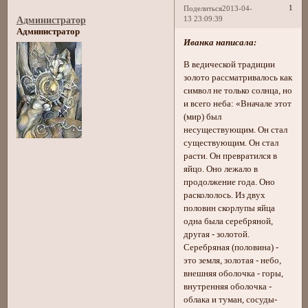
1
Поделиться
2013-04-
13 23:09:39
Администратор
Администратор
Иванка написала:
В ведической традиции
золото рассматривалось как
символ не только солнца, но
и всего неба: «Вначале этот
(мир) был
несуществующим. Он стал
существующим. Он стал
расти. Он превратился в
яйцо. Оно лежало в
продолжение года. Оно
раскололось. Из двух
половин скорлупы яйца
одна была серебряной,
другая - золотой.
Серебряная (половина) -
это земля, золотая - небо,
внешняя оболочка - горы,
внутренняя оболочка -
облака и туман, сосуды-