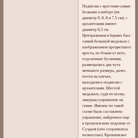
Подвески с крестами-самые
большие в наборе (их
диаметр 9, 8, 8 и 7,5 см); с
архангелами имеют
диаметр 6,5 см.
Центральным в бармах был
самый большой медальон c
изображением процветшего
креста, по бокам от него,
отделенные бусинами,
размещались два чуть
меньшего размера, далее,
почти на плечах,
находились подвески с
архангелами. Шестой
медальон, судя по всему,
завершал украшение на
спине. Именно по такой
схеме было составлено
украшение, найденное еще
в прошлом веке недалеко от
Суздаля (оно сохранилось
полностью). Кремлевское