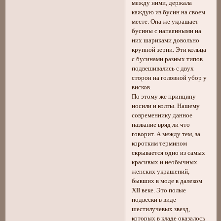
между ними, держала
каждую из бусин на своем
месте. Она же украшает
бусины с напаянными на
них шариками довольно
крупной зерни. Эти кольца
с бусинами разных типов
подвешивались с двух
сторон на головной убор у
висков.
По этому же принципу
носили и колты. Нашему
современнику данное
название вряд ли что
говорит. А между тем, за
коротким термином
скрывается одно из самых
красивых и необычных
женских украшений,
бывших в моде в далеком
XII веке. Это полые
подвески в виде
шестилучевых звезд,
которых в кладе оказалось