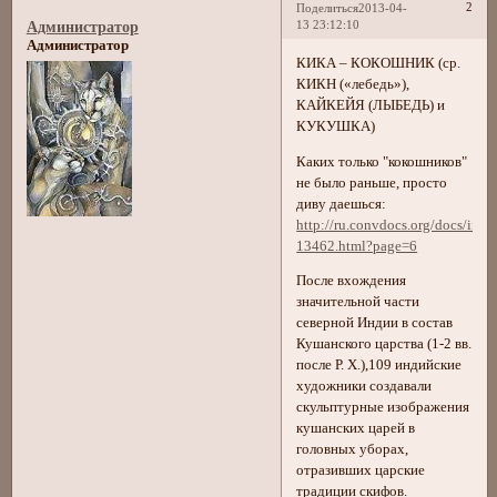
2
Поделиться
2013-04-
13 23:12:10
Администратор
Администратор
КИКА – КОКОШНИК (ср.
КИКН («лебедь»),
КАЙКЕЙЯ (ЛЫБЕДЬ) и
КУКУШКА)
Каких только "кокошников"
не было раньше, просто
диву даешься:
http://ru.convdocs.org/docs/inde
13462.html?page=6
После вхождения
значительной части
северной Индии в состав
Кушанского царства (1-2 вв.
после Р. Х.),109 индийские
художники создавали
скульптурные изображения
кушанских царей в
головных уборах,
отразивших царские
традиции скифов.