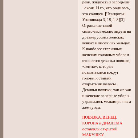
реки, жидкость в зародыше
- океан. И то, что родилось,
это солнце». [Чхандогья-
Упанишада 3, 19, 1-3][3]
Отражение такой
символики можно видеть на
древнерусских женских
венцах и височных кольцах.
К наиболее старинным
женским головным уборам
относятся девичьи повязки,
«ленты», которые
повязывались вокруг
головы, оставляя
открытыми волосы.
Девичьи повязки, так же как
и женские головные уборы
украшались мелким речным
жемчугом.
ПОВЯЗКА, ВЕНЕЦ,
КОРОНА и ДИАДЕМА
оставляли открытой
МАКУШКУ.