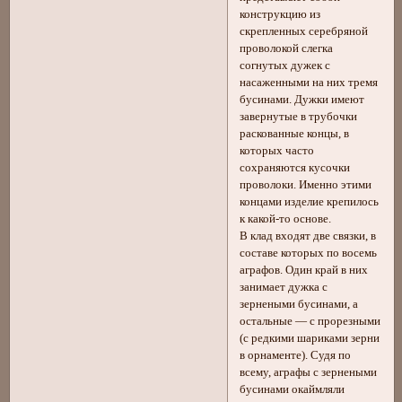
конструкцию из
скрепленных серебряной
проволокой слегка
согнутых дужек с
насаженными на них тремя
бусинами. Дужки имеют
завернутые в трубочки
раскованные концы, в
которых часто
сохраняются кусочки
проволоки. Именно этими
концами изделие крепилось
к какой-то основе.
В клад входят две связки, в
составе которых по восемь
аграфов. Один край в них
занимает дужка с
зернеными бусинами, а
остальные — с прорезными
(с редкими шариками зерни
в орнаменте). Судя по
всему, аграфы с зернеными
бусинами окаймляли