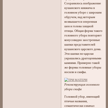
Сохранилось изображение
кушанского княжича в
головном уборе с широким
обручем, над которым
возвышается оперенная
шея и голова хищной
птицы. Общая форма такого
головного убора повторяет
конусовидно заостренные
шапки представителей
кушанского царского дома.
Эти шапки по-царски
украшались драгоценными
камнями. Примерно такой
же формы головные уборы
носили и скифы.
Реконструкция головного
убора скифа
Головной убор, имеющий
птичьи названия,
семантически означал