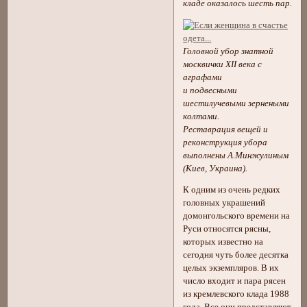
кладе оказалось шесть пар.
Головной убор знатной
москвички XII века с
аграфами
и подвесными
шестилучевыми зернеными
колтами.
Реставрация вещей и
реконструкция убора
выполнены А.Минжулиным
(Киев, Украина).
К одним из очень редких
головных украшений
домонгольского времени на
Руси относятся рясны,
которых известно на
сегодня чуть более десятка
целых экземпляров. В их
число входит и пара рясен
из кремлевского клада 1988