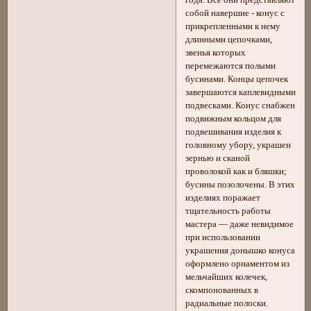
года. Все они представляют
собой навершие - конус с
прикрепленными к нему
длинными цепочками,
звенья которых
перемежаются полыми
бусинами. Концы цепочек
завершаются каплевидными
подвесками. Конус снабжен
подвижным кольцом для
подвешивания изделия к
головному убору, украшен
зернью и сканой
проволокой как и бляшки;
бусины позолочены. В этих
изделиях поражает
тщательность работы
мастера — даже невидимое
при использовании
украшения донышко конуса
оформлено орнаментом из
мельчайших колечек,
скомпонованных в
радиальные полоски.