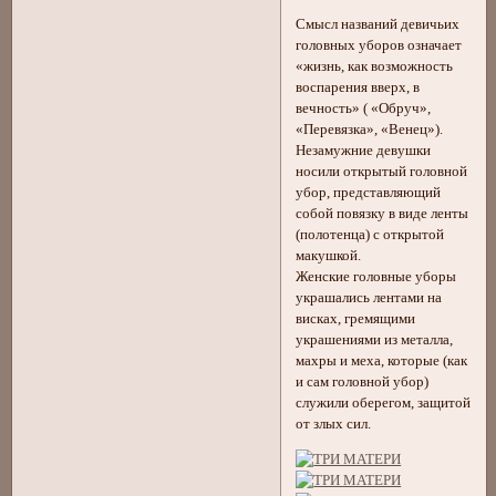
Смысл названий девичьих
головных уборов означает
«жизнь, как возможность
воспарения вверх, в
вечность» ( «Обруч»,
«Перевязка», «Венец»).
Незамужние девушки
носили открытый головной
убор, представляющий
собой повязку в виде ленты
(полотенца) с открытой
макушкой.
Женские головные уборы
украшались лентами на
висках, гремящими
украшениями из металла,
махры и меха, которые (как
и сам головной убор)
служили оберегом, защитой
от злых сил.