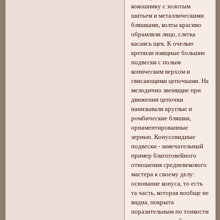
кокошнику с золотым
шитьем и металлическими
бляшками, колты красиво
обрамляли лицо, слегка
касаясь щек. К очелью
крепили изящные большие
подвески с полым
коническим верхом и
свисающими цепочками. На
мелодично звенящие при
движении цепочки
нанизывали круглые и
ромбические бляшки,
орнаментированные
зернью. Конусовидные
подвески - замечательный
пример благоговейного
отношения средневекового
мастера к своему делу:
основание конуса, то есть
та часть, которая вообще не
видна, покрыта
поразительным по тонкости