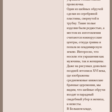
проволочка.
Один из шейных обручей
сделан из серебряной
пластины, свернутой в
трубку. Такие полые
изделия были редкостью, а
местом их изготовления
считаются южнорусские
центры, откуда гривна и
попала во владимирскую
землю. Интересно, что
носили эти украшения как
мужчины, так и женщины.
Даже на рисунках довольно
поздней летописи XVI века,
где изображены
средневековые княжеские
брачные церемонии, мы
видим, что шейные обручи
входят в парадный
свадебный убор и жениха,
и невесты.
В Большом кладе,