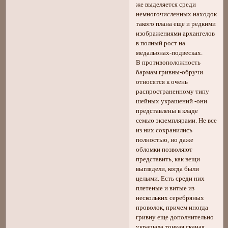
же выделяется среди
немногочисленных находок
такого плана еще и редкими
изображениями архангелов
в полный рост на
медальонах-подвесках.
В противоположность
бармам гривны-обручи
относятся к очень
распространенному типу
шейных украшений -они
представлены в кладе
семью экземплярами. Не все
из них сохранились
полностью, но даже
обломки позволяют
представить, как вещи
выглядели, когда были
целыми. Есть среди них
плетеные и витые из
нескольких серебряных
проволок, причем иногда
гривну еще дополнительно
украшала тонкая сканая