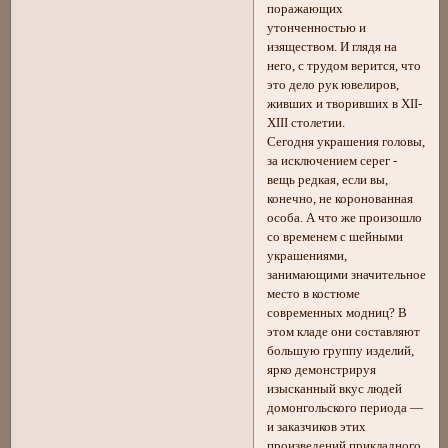
поражающих
утонченностью и
изяществом. И глядя на
него, с трудом верится, что
это дело рук ювелиров,
живших и творивших в ХII-
ХIII столетии.
Сегодня украшения головы,
за исключением серег -
вещь редкая, если вы,
конечно, не коронованная
особа. А что же произошло
со временем с шейными
украшениями,
занимающими значительное
место в костюме
современных модниц? В
этом кладе они составляют
большую группу изделий,
ярко демонстрируя
изысканный вкус людей
домонгольского периода —
и заказчиков этих
произведений прикладного