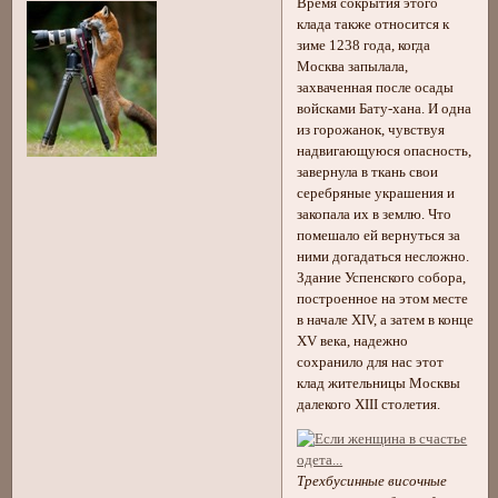
Время сокрытия этого
клада также относится к
зиме 1238 года, когда
Москва запылала,
захваченная после осады
войсками Бату-хана. И одна
из горожанок, чувствуя
надвигающуюся опасность,
завернула в ткань свои
серебряные украшения и
закопала их в землю. Что
помешало ей вернуться за
ними догадаться несложно.
Здание Успенского собора,
построенное на этом месте
в начале XIV, а затем в конце
XV века, надежно
сохранило для нас этот
клад жительницы Москвы
далекого XIII столетия.
Трехбусинные височные