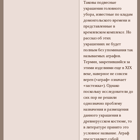
Таковы подвесные
украшения головного
убора, известные по кладам
домонгольского времени и
представленные в
кремлевском комплексе. Но
рассказ об этих
украшениях не будет
полным без упоминания так
называемых аграфов.
Термин, закрепившийся за
этими изделиями еще в XIX
веке, наверное не совсем
верен («аграф» означает
«застежка»). Однако
поскольку исследователи до
сих пор не решили
однозначно проблему
назначения и размещения
данного украшения в
древнерусском костюме, то
в литературе принято это
условное название. Аграф
представляет собой