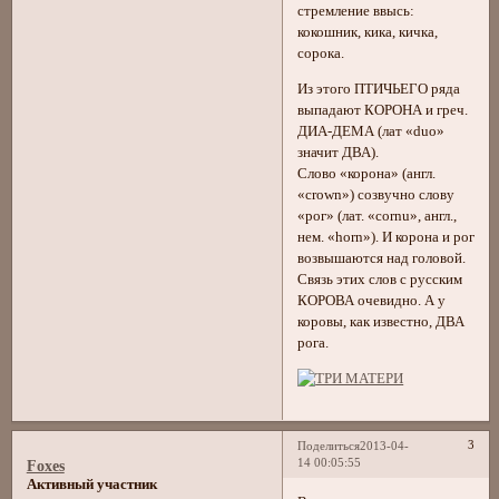
стремление ввысь:
кокошник, кика, кичка,
сорока.
Из этого ПТИЧЬЕГО ряда
выпадают КОРОНА и греч.
ДИА-ДЕМА (лат «duo»
значит ДВА).
Слово «корона» (англ.
«crown») созвучно слову
«рог» (лат. «cornu», англ.,
нем. «horn»). И корона и рог
возвышаются над головой.
Связь этих слов с русским
КОРОВА очевидно. А у
коровы, как известно, ДВА
рога.
3
Поделиться
2013-04-
14 00:05:55
Foxes
Активный участник