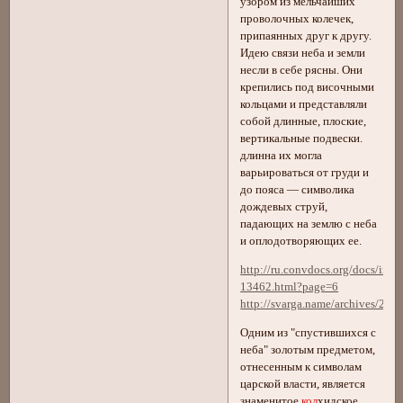
узором из мельчайших
проволочных колечек,
припаянных друг к другу.
Идею связи неба и земли
несли в себе рясны. Они
крепились под височными
кольцами и представляли
собой длинные, плоские,
вертикальные подвески.
длинна их могла
варьироваться от груди и
до пояса — символика
дождевых струй,
падающих на землю с неба
и оплодотворяющих ее.
http://ru.convdocs.org/docs/inde
13462.html?page=6
http://svarga.name/archives/211
Одним из "спустившихся с
неба" золотым предметом,
отнесенным к символам
царской власти, является
знаменитое
кол
хидское