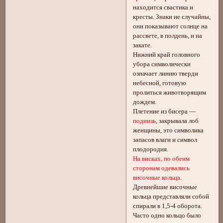
находится свастика и
кресты. Знаки не случайны,
они показывают солнце на
рассвете, в полдень, и на
закате.
Нижний край головного
убора символически
означает линию тверди
небесной, готовую
пролиться животворящим
дождем.
Плетение из бисера —
поднизь
, закрывала лоб
женщины, это символика
запасов влаги и символ
плодородия.
На висках, по обеим
сторонам одевались
височные кольца
.
Древнейшие височные
кольца представляли собой
спирали в 1,5-4 оборота.
Часто одно кольцо было