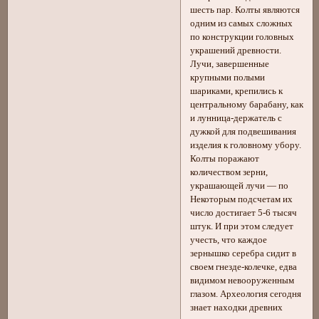
шесть пар. Колты являются
одним из самых сложных
по конструкции головных
украшений древности.
Лучи, завершенные
крупными полыми
шариками, крепились к
центральному барабану, как
и лунница-держатель с
дужкой для подвешивания
изделия к головному убору.
Колты поражают
количеством зерни,
украшающей лучи — по
Некоторым подсчетам их
число достигает 5-6 тысяч
штук. И при этом следует
учесть, что каждое
зернышко серебра сидит в
своем гнезде-колечке, едва
видимом невооруженным
глазом. Археология сегодня
знает находки древних