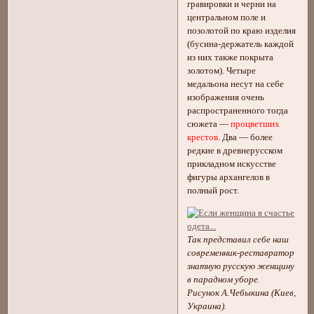
гравировки и черни на
центральном поле и
позолотой по краю изделия
(бусина-держатель каждой
из них также покрыта
золотом). Четыре
медальона несут на себе
изображения очень
распространенного тогда
сюжета —
процветших
крестов
. Два — более
редкие в древнерусском
прикладном искусстве
фигуры архангелов в
полный рост.
Так представил себе наш
современник-реставратор
знатную русскую женщину
в парадном уборе.
Рисунок А.Чебыкина (Киев,
Украина).