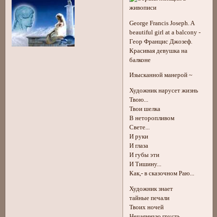
George Francis Joseph. A
beautiful girl at a balcony -
Геор Францис Джозеф.
Красивая девушка на
балконе
Изысканной манерой ~
Художник нарусет жизнь
Твою...
Твои шелка
В неторопливом
Свете...
И руки
И глаза
И губы эти
И Тишину...
Как,- в сказочном Раю...
Художник знает
тайные печали
Твоих ночей
Нечаянную грусть...