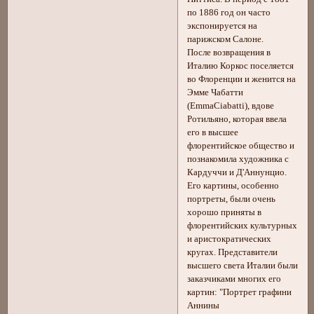
по 1886 год он часто
экспонируется на
парижском Салоне.
После возвращения в
Италию Коркос поселяется
во Флоренции и женится на
Эмме Чабатти
(EmmaCiabatti), вдове
Ротильяно, которая ввела
его в высшее
флорентийское общество и
познакомила художника с
Кардуччи и Д'Аннунцио.
Его картины, особенно
портреты, были очень
хорошо приняты в
флорентийских культурных
и аристократических
кругах. Представители
высшего света Италии были
заказчиками многих его
картин: "Портрет графини
Аннины