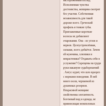
настороженный взгляд.
Исполненная чувства
достоинства, женщина смотрит
без участия. Собственная
независимость для такой
дороже всего. Греческий
профиль и тонкие губы.
Приглаженные короткие
волосы не добавляют
очарования. Она - из углов и
нервов. Целеустремлённая,
сильная, всего добьётся. Зачем
ей мужчины, хлюпики и
неврастеники? Отдавать себя в
услужение? Скрещены на груди
руки накануне судьборешений
. Ангус курит, что шло вразрез
с нормами поведения. В ней
много воли, черпаемой из
душевных резервов.
Некрасивой женщине
свойственна элегантность.
Богемный вид и одежда, не
привносящая межполовых