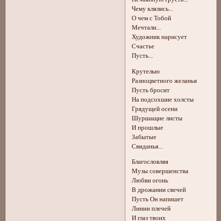
Чему клялись...
О чем с Тобой
Мечтали...
Художник нарисует
Счастье
Пусть...
Крутелью
Разноцветного желанья
Пусть бросит
На подсохшие холсты
Грядущей осени
Шуршащие листы
И прошлые
Забытые
Свиданья...
Благословляя
Музы совершенства
Любви огонь
В дрожании свечей
Пусть Он напишет
Линии плечей
И глаз твоих