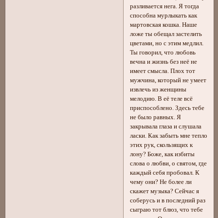
разливается нега. Я тогда
способна мурлыкать как
мартовская кошка. Наше
ложе ты обещал застелить
цветами, но с этим медлил.
Ты говорил, что любовь
вечна и жизнь без неё не
имеет смысла. Плох тот
мужчина, который не умеет
извлечь из женщины
мелодию. В её теле всё
приспособлено. Здесь тебе
не было равных. Я
закрывала глаза и слушала
ласки. Как забыть мне тепло
этих рук, скользящих к
лону? Боже, как избиты
слова о любви, о святом, где
каждый себя пробовал. К
чему они? Не более ли
скажет музыка? Сейчас я
соберусь и в последний раз
сыграю тот блюз, что тебе