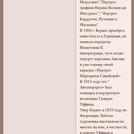
Моросини","Портрет
графини Нерина Вольпи ди
Мисурата "," Портрет
Кардуччи, Пуччини и
Масканьи".
В 1904 г. Коркос приобрел
известность в Германии, он
написал портреты
Вильгельма II,
императрицы, чуть позже
портрет королевы Амелии,
и уже в конце своей
карьеры «Портрет
Маргариты Савойской».
В 1913 году его "
Автопортрет» был
помещен в портретную
коллекцию Галереи
Уффици.
Умер Коркос в 1933 году во
Флоренции. Работы
художника выставлены во
многих музеях, в частности,
в галерее Уффици и