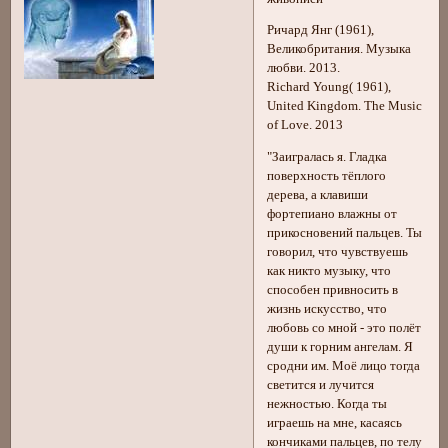
Ричард Янг (1961),
Великобритания. Музыка
любви. 2013.
Richard Young( 1961),
United Kingdom. The Music
of Love. 2013
"Заигралась я. Гладка
поверхность тёплого
дерева, а клавиши
фортепиано влажны от
прикосновений пальцев. Ты
говорил, что чувствуешь
как никто музыку, что
способен привносить в
жизнь искусство, что
любовь со мной - это полёт
души к горним ангелам. Я
сродни им. Моё лицо тогда
светится и лучится
нежностью. Когда ты
играешь на мне, касаясь
кончиками пальцев, по телу