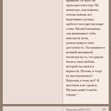
нравился. От него ты
приходил в восторг. На
мониторе, там певичка,
птичка певчая, всё
выделывает рулады,
щебечет несуществующие
слова. Наглая блондинка,
она выпячивает губы
навстречу всем,
демонстрируя свою
доступность. Ты называл ее
великой женщиной,
несмотря на то, что рядом
была я, твоя любовь,
которой ты клялся в
верности. Почему я тогда
не насторожилась?
Впрочем, к чему всё? Я
выстояла и не сдалась.
Музыка живёт в моём
сердце."
13
Поделиться
2013-03-