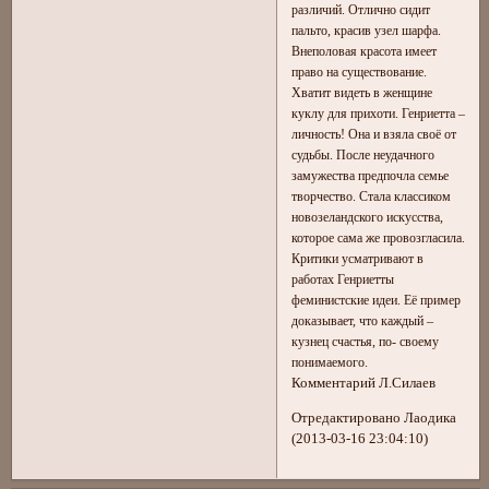
различий. Отлично сидит
пальто, красив узел шарфа.
Внеполовая красота имеет
право на существование.
Хватит видеть в женщине
куклу для прихоти. Генриетта –
личность! Она и взяла своё от
судьбы. После неудачного
замужества предпочла семье
творчество. Стала классиком
новозеландского искусства,
которое сама же провозгласила.
Критики усматривают в
работах Генриетты
феминистские идеи. Её пример
доказывает, что каждый –
кузнец счастья, по- своему
понимаемого.
Комментарий Л.Силаев
Отредактировано Лаодика
(2013-03-16 23:04:10)