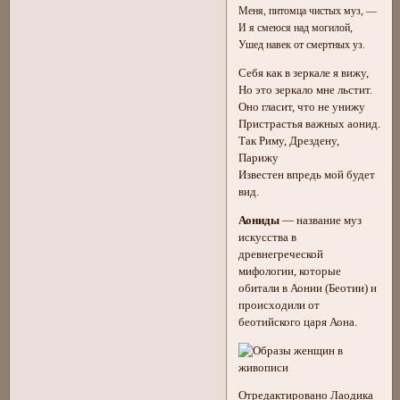
Меня, питомца чистых муз, —
И я смеюся над могилой,
Ушед навек от смертных уз.
Себя как в зеркале я вижу,
Но это зеркало мне льстит.
Оно гласит, что не унижу
Пристрастья важных аонид.
Так Риму, Дрездену,
Парижу
Известен впредь мой будет
вид.
Аониды
— название муз
искусства в
древнегреческой
мифологии, которые
обитали в Аонии (Беотии) и
происходили от
беотийского царя Аона.
Отредактировано Лаодика