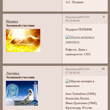
А.С. Пушкин
9
Поделиться
2013-03-
26 23:00:49
Иванка
Активный участник
Подарок ПОЛЫНИ:
Рафаэль. Дама с
единорогом. 1505.
10
Поделиться
2013-03-
27 19:30:16
Лаодика
Активный участник
Inna Tsukahina (1968),
Krasnodar, Russia.
Инна Цукахина (1968),
Краснодар, Россия.