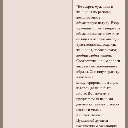
"Не секрет, мужчины и
женщины по-разному
воспринимают
обнаженную натуру. Взор
мужчины более изощрен, в
обнаженном женском теле
он ищет в первую очередь
чувственность.Тогда как
женщины, поговаривают,
вообще любят ушами.
Соответственно им дороги
визуальные гармоничные
образы. Они ищут красоту
в чистом и
концентрированном виде,
которой должно быть
много. Вот почему в
предлагаемых нашими
дамами картинках столько
цветов и милых
кошечек.Полотно
Цукахиной лучится
насыщенным ласкающим