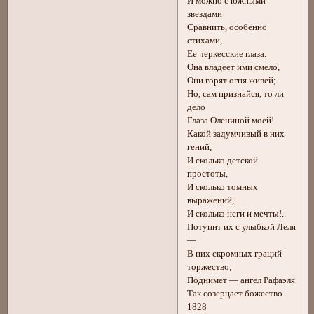
И можно с южными
звездами
Сравнить, особенно
стихами,
Ее черкесские глаза.
Она владеет ими смело,
Они горят огня живей;
Но, сам признайся, то ли
дело
Глаза Олениной моей!
Какой задумчивый в них
гений,
И сколько детской
простоты,
И сколько томных
выражений,
И сколько неги и мечты!..
Потупит их с улыбкой Леля
—
В них скромных граций
торжество;
Поднимет — ангел Рафаэля
Так созерцает божество.
1828