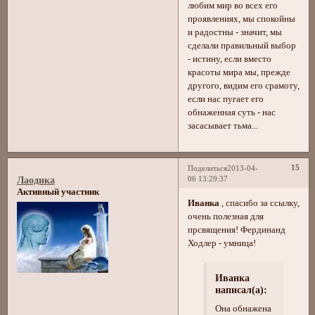
любим мир во всех его
проявлениях, мы спокойны
и радостны - значит, мы
сделали правильный выбор
- истину, если вместо
красоты мира мы, прежде
другого, видим его срамоту,
если нас пугает его
обнаженная суть - нас
засасывает тьма...
15
Поделиться
2013-04-
06 13:29:37
Лаодика
Активный участник
Иванка
, спасибо за ссылку,
очень полезная для
прсвящения! Фердинанд
Ходлер - умница!
Иванка
написал(а):
Она обнажена