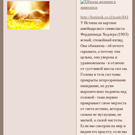
http://botinok.co.il/node/84140
У Истины на картине
швейцарского символиста
Фердинанда Ходлера (1903)
ясный, спокойный взгляд.
Она обнажена - ей нечего
скрывать, а потому она
цельна, она уверена и
уравновешена - в отличие
от суетливой массы сил зла.
Головы и тела сил тьмы
прикрыты непрозрачными
накидками, их руки
выразительно подняты над
головой - тьма нервно
прикрывает свою мерзость
от света истины, которая
сильна не мускулами, не
магией, а силой чистоты.
Если мы смотрим на мир и
видим его красоту, если мы