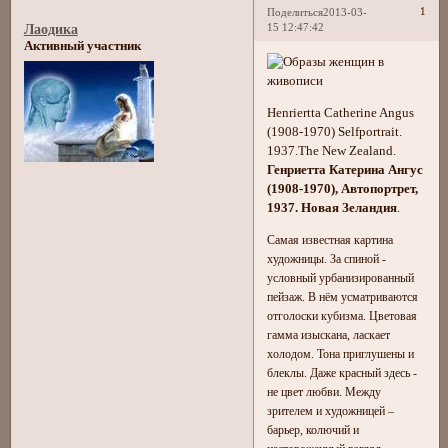
1
Поделиться
2013-03-
15 12:47:42
Лаодика
Активный участник
Henriertta Catherine Angus
(1908-1970) Selfportrait.
1937.The New Zealand.
Генриетта Катерина Ангус
(1908-1970), Автопортрет,
1937. Новая Зеландия
.
Самая известная картина
художницы. За спиной -
условный урбанизированный
пейзаж. В нём усматриваются
отголоски кубизма. Цветовая
гамма изыскана, ласкает
холодом. Тона приглушены и
блеклы. Даже красный здесь -
не цвет любви. Между
зрителем и художницей –
барьер, колючий и