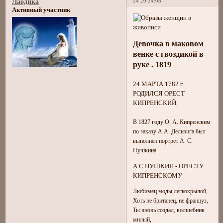
24 20:24:08
Лаодика
Активный участник
Девочка в маковом
венке с гвоздикой в
руке . 1819
24 МАРТА 1782 г.
РОДИЛСЯ ОРЕСТ
КИПРЕНСКИЙ.
В 1827 году О. А. Кипренским
по заказу А.А. Дельвига был
выполнен портрет А. С.
Пушкина
А.С.ПУШКИН - ОРЕСТУ
КИПРЕНСКОМУ
Любимец моды легкокрылой,
Хоть не британец, не француз,
Ты вновь создал, волшебник
милый,