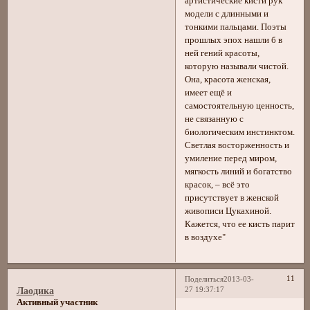
артистические кисти рук
модели с длинными и
тонкими пальцами. Поэты
прошлых эпох нашли б в
ней гений красоты,
которую называли чистой.
Она, красота женская,
имеет ещё и
самостоятельную ценность,
не связанную с
биологическим инстинктом.
Светлая восторженность и
умиление перед миром,
мягкость линий и богатство
красок, – всё это
присутствует в женской
живописи Цукахиной.
Кажется, что ее кисть парит
в воздухе"
11
Поделиться
2013-03-
27 19:37:17
Лаодика
Активный участник