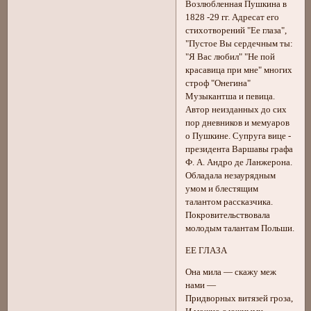
Возлюбленная Пушкина в
1828 -29 гг. Адресат его
стихотворений "Ее глаза",
"Пустое Вы сердечным ты:
"Я Вас любил" "Не пой
красавица при мне" многих
строф "Онегина"
Музыкантша и певица.
Автор неизданных до сих
пор дневников и мемуаров
о Пушкине. Супруга вице -
президента Варшавы графа
Ф. А. Андро де Ланжерона.
Обладала незаурядным
умом и блестящим
талантом рассказчика.
Покровительствовала
молодым талантам Польши.
ЕЕ ГЛАЗА
Она мила — скажу меж
нами —
Придворных витязей гроза,