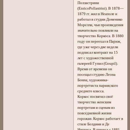
Полластрини
(EnricoPollastrini). В 1878—
1879 гг. жил в Неаполе и
работал в студии Доменико
Морелли, чьи произведения
значительно повлияли на
творчество Коркоса. В 1880
году он переехал в Париж,
где уже через две недели
подписал контракт на 15
лет с художественной
галереей Гупил (Goupil).
Время от времени он
посещал студию Леона
Бонна, художника-
портретиста парижского
среднего класса.
Коркос посвятил своё
творчество женским
портретам и сценам из
повседневной жизни
горожан. Коркос работает в
стиле Болдини и Де
Ниттиса. В период с 1881