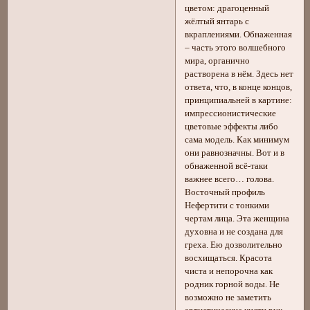
цветом: драгоценный
жёлтый янтарь с
вкраплениями. Обнаженная
– часть этого волшебного
мира, органично
растворена в нём. Здесь нет
ответа, что, в конце концов,
принципиальней в картине:
импрессионистические
цветовые эффекты либо
сама модель. Как минимум
они равнозначны. Вот и в
обнаженной всё-таки
важнее всего… голова.
Восточный профиль
Нефертити с тонкими
чертам лица. Эта женщина
духовна и не создана для
греха. Ею дозволительно
восхищаться. Красота
чиста и непорочна как
родник горной воды. Не
возможно не заметить