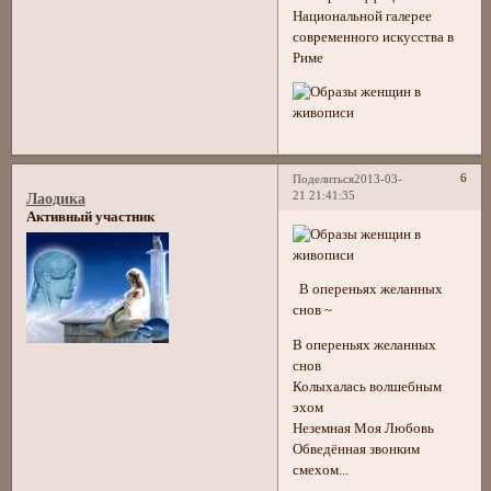
Национальной галерее
современного искусства в
Риме
6
Поделиться
2013-03-
21 21:41:35
Лаодика
Активный участник
В опереньях желанных
снов ~
В опереньях желанных
снов
Колыхалась волшебным
эхом
Неземная Моя Любовь
Обведённая звонким
смехом...