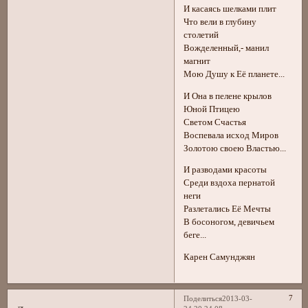
И касаясь шелками плит
Что вели в глубину
столетий
Вожделенный,- манил
магнит
Мою Душу к Её планете...
И Она в пелене крылов
Юной Птицею
Светом Счастья
Воспевала исход Миров
Золотою своею Властью...
И разводами красоты
Среди вздоха пернатой
неги
Разлетались Её Мечты
В босоногом, девичьем
беге...
Карен Самунджян
7
Поделиться
2013-03-