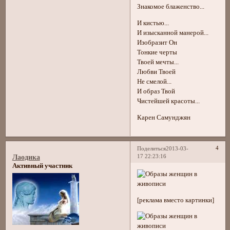
Знакомое блаженство...
И кистью...
И изысканной манерой...
Изобразит Он
Тонкие черты
Твоей мечты...
Любви Твоей
Не смелой...
И образ Твой
Чистейшей красоты...
Карен Самунджян
4
Поделиться
2013-03-
17 22:23:16
Лаодика
Активный участник
[реклама вместо картинки]