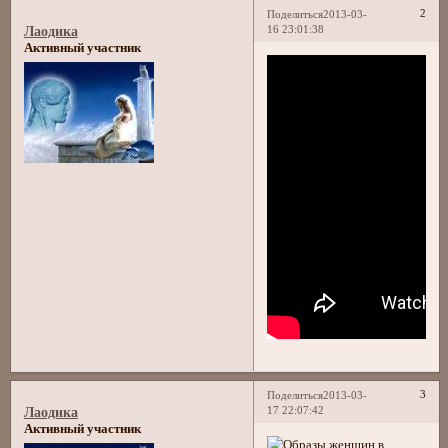
2
Поделиться
2013-03-
16 23:01:38
Лаодика
Активный участник
3
Поделиться
2013-03-
17 22:07:42
Лаодика
Активный участник