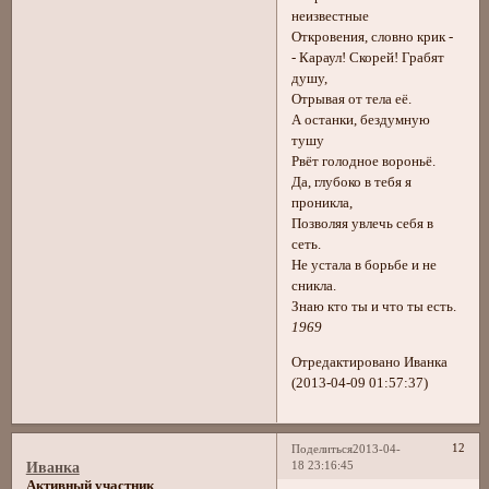
неизвестные
Откровения, словно крик -
- Караул! Скорей! Грабят
душу,
Отрывая от тела её.
А останки, бездумную
тушу
Рвёт голодное вороньё.
Да, глубоко в тебя я
проникла,
Позволяя увлечь себя в
сеть.
Не устала в борьбе и не
сникла.
Знаю кто ты и что ты есть.
1969
Отредактировано Иванка
(2013-04-09 01:57:37)
12
Поделиться
2013-04-
18 23:16:45
Иванка
Активный участник