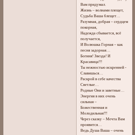
Вам придумал.
Жизнь – волнами плещет,
Судьба Ваша блещет…
Разумная, добрая – сердцем
покорная,
Надежда сбывается, всё
получается,
И Волюшка Горная – как
песня задорная…
Богиня! Звезда! И
Красавица!!!
Ты нежностью искренней -
Славишься…
Раскрой в себе качества
Светлые…
Родные Они и заветные…
Энергия в них очень
сильная –
Божественная и
Молодильная!!!
Через сказку – Мечта Вам
проявится…
Ведь Душа Ваша – очень