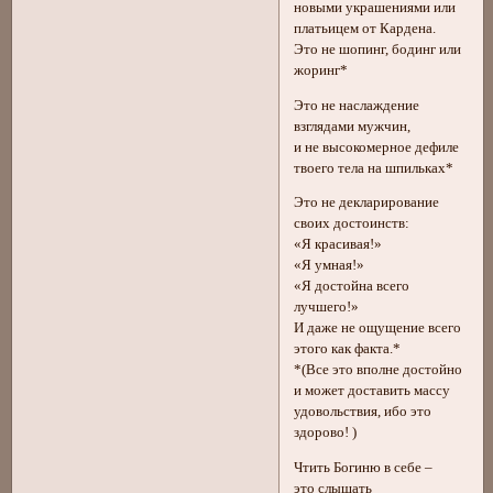
новыми украшениями или
платьицем от Кардена.
Это не шопинг, бодинг или
жоринг*
Это не наслаждение
взглядами мужчин,
и не высокомерное дефиле
твоего тела на шпильках*
Это не декларирование
своих достоинств:
«Я красивая!»
«Я умная!»
«Я достойна всего
лучшего!»
И даже не ощущение всего
этого как факта.*
*(Все это вполне достойно
и может доставить массу
удовольствия, ибо это
здорово! )
Чтить Богиню в себе –
это слышать