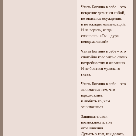
Чтить Богиню в себе – это
искренне делиться собой,
не опасаясь осуждения,
и не ожидая компенсаций.
И не верить, когда
слышишь: «Ты – дура
ненормальная!»
Чтить Богиню в себе – это
спокойно говорить о своих
потребностях и желаниях.
И не бояться мужского
гнева.
Чтить Богиню в себе – это
заниматься тем, что
вдохновляет,
и любить то, чем
занимаешься.
Защищать свои
возможности, а не
ограничения.
Думать о том, как делать,