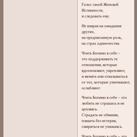
Голос своей Женской
Истинности,
и следовать ему.
Не взирая на ожидания
других,
на предписанную роль,
на страх одиночества.
Чтить Богиню в себе –
это поддерживать те
отношения, которые
вдохновляют, укрепляют,
и менять или отказываться
от тех, которые уничижают,
ослабляют.
Чтить Богиню в себе – это
любить не страшась и не
цепляясь.
Страдать не обвиняя,
плакать без истерик,
смиряться не унижаясь.
Чтить Богиню в себе – это