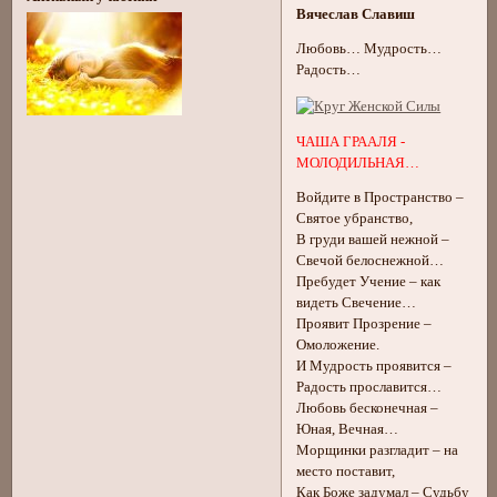
Вячеслав Славиш
Любовь… Мудрость…
Радость…
ЧАША ГРААЛЯ -
МОЛОДИЛЬНАЯ…
Войдите в Пространство –
Святое убранство,
В груди вашей нежной –
Свечой белоснежной…
Пребудет Учение – как
видеть Свечение…
Проявит Прозрение –
Омоложение.
И Мудрость проявится –
Радость прославится…
Любовь бесконечная –
Юная, Вечная…
Морщинки разгладит – на
место поставит,
Как Боже задумал – Судьбу