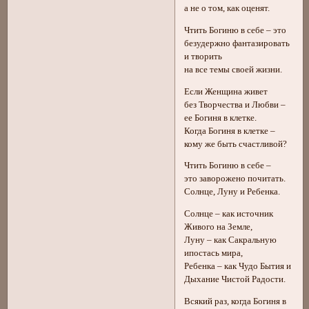
а не о том, как оценят.
Чтить Богиню в себе – это
безудержно фантазировать
и творить
на все темы своей жизни.
Если Женщина живет
без Творчества и Любви –
ее Богиня в клетке.
Когда Богиня в клетке –
кому же быть счастливой?
Чтить Богиню в себе –
это заворожено почитать.
Солнце, Луну и Ребенка.
Солнце – как источник
Живого на Земле,
Луну – как Сакральную
ипостась мира,
Ребенка – как Чудо Бытия и
Дыхание Чистой Радости.
Всякий раз, когда Богиня в