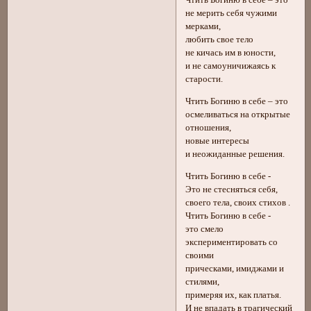
Чтить Богиню в себе – это
не мерить себя чужими
мерками,
любить свое тело
не кичась им в юности,
и не самоуничижаясь к
старости.
Чтить Богиню в себе – это
осмеливаться на открытые
отношения,
новые интересы
и неожиданные решения.
Чтить Богиню в себе -
Это не стесняться себя,
своего тела, своих стихов .
Чтить Богиню в себе -
это смело
экспериментировать со
своими
прическами, имиджами и
стилями,
примеряя их, как платья.
И не впадать в трагический