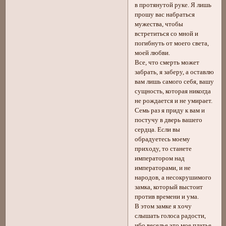
в протянутой руке. Я лишь
прошу вас набраться
мужества, чтобы
встретиться со мной и
погибнуть от моего света,
моей любви.
Все, что смерть может
забрать, я заберу, а оставлю
вам лишь самого себя, вашу
сущность, которая никогда
не рождается и не умирает.
Семь раз я приду к вам и
постучу в дверь вашего
сердца. Если вы
обрадуетесь моему
приходу, то станете
императором над
императорами, и не
народов, а несокрушимого
замка, который выстоит
против времени и ума.
В этом замке я хочу
слышать голоса радости,
ибо веселье это мое платье,