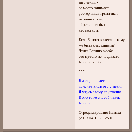
заточении -
ее место занимает
растерянная тряпичная
марионеточка,
обреченная быть
несчастной.
Если Богиня в клетке – кому
же быть счастливым?
Чтить Богиню в себе –
это просто не предавать
Богиню в себе.
***
Вы спрашиваете,
получается ли это у меня?
Я учусь этому неустанно.
И это тоже способ чтить
Богиню.
Отредактировано Иванка
(2013-04-18 23:25:01)