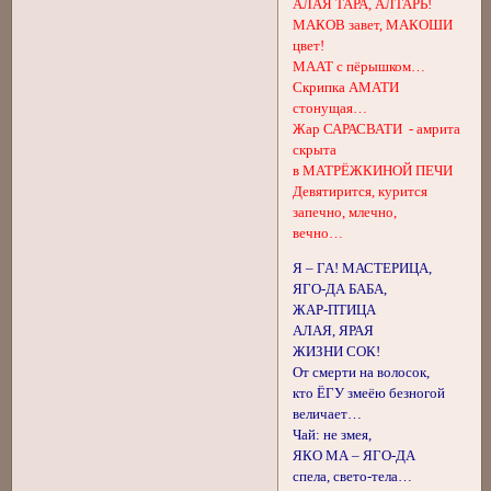
АЛАЯ ТАРА, АЛТАРЬ!
МАКОВ завет, МАКОШИ
цвет!
МААТ с пёрышком…
Скрипка АМАТИ
стонущая…
Жар САРАСВАТИ - амрита
скрыта
в МАТРЁЖКИНОЙ ПЕЧИ
Девятирится, курится
запечно, млечно,
вечно…
Я – ГА! МАСТЕРИЦА,
ЯГО-ДА БАБА,
ЖАР-ПТИЦА
АЛАЯ, ЯРАЯ
ЖИЗНИ СОК!
От смерти на волосок,
кто ЁГУ змеёю безногой
величает…
Чай: не змея,
ЯКО МА – ЯГО-ДА
спела, свето-тела…