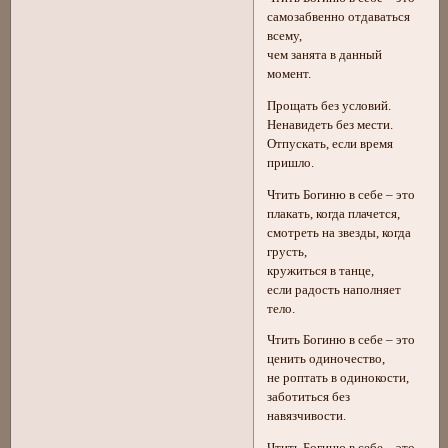
самозабвенно отдаваться
всему,
чем занята в данный
момент.
Прощать без условий.
Ненавидеть без мести.
Отпускать, если время
пришло.
Чтить Богиню в себе – это
плакать, когда плачется,
смотреть на звезды, когда
грусть,
кружиться в танце,
если радость наполняет
тело.
Чтить Богиню в себе – это
ценить одиночество,
не роптать в одинокости,
заботиться без
навязчивости.