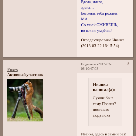
Рдела, млела,
зрела…
Без жала тебя рожала
МА…
Со мной ОЖИВЁШЬ,
во век не умрёшь!
Отредактировано Иванка
(2013-03-22 16:15:54)
5
Поделиться
2013-03-
08 10:47:03
Foxes
Активный участник
Иванка
написал(а):
Лучше бы в
тему Поэзия?
поставлю
сюда пока
Иванка, здесь в самый раз!