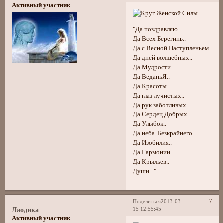
Активный участник
"Да поздравляю ..
Да Всех Берегинь..
Да с Весной Наступленьем..
Да дней волшебных..
Да Мудрости..
Да ВеданьЯ..
Да Красоты..
Да глаз лучистых..
Да рук заботливых..
Да Сердец Добрых..
Да Улыбок..
Да неба..Безкрайнего..
Да Изобилия..
Да Гармонии..
Да Крыльев..
Души.. "
7
Поделиться
2013-03-
15 12:55:45
Лаодика
Активный участник