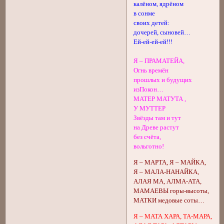
калёном, ядрёном
в сонме
своих детей:
дочерей, сыновей…
Ей-ей-ей-ей!!!
Я – ПРАМАТЕЙА,
Огнь времён
прошлых и будущих
изПокон…
МАТЕР МАТУТА ,
У МУТТЕР
Звёзды там и тут
на Древе растут
без счёта,
вольготно!
Я – МАРТА, Я – МАЙКА,
Я – МАЛА-НАНАЙКА,
АЛАЯ МА, АЛМА-АТА,
МАМАЕВЫ горы-высоты,
МАТКИ медовые соты…
Я – МАТА ХАРА, ТА-МАРА,