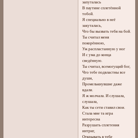
запуталась
В паутине сплетённой
тобой.
Я специально в неё
закуталась,
Что бы вызвать тебя на бой.
Ты считал меня
покорённою,
Уж распластанную у ног
И с ума до конца
сведённую.
Ты считал, всемогущий бог,
Что тебе подвластны все
души,
Промелькнувшие даже
вдали.
Я ж молчала. И слушала,
слушала,
Как ты сети ставил свои.
Стала мне та игра
интересна
Разрушать сплетения
интриг,
Открывать в тебе