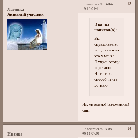
13
Поделиться
2013-04-
19 10:04:41
Лаодика
Активный участник
Иванка
написал(а):
Вы
спрашиваете,
получается ли
это у меня?
Я учусь этому
неустанно.
И это тоже
способ чтить
Богиню.
Изумительно! [взломанный
сайт]
14
Поделиться
2013-05-
06 11:07:08
Иванка