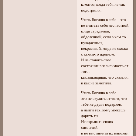
коматоз, когда тебя не так
подстригли.
Чтить Богиню в себе – это
не считать себя несчастной,
когда страдаешь,
обделенной, если в чем-то
нуждаешься,
некрасивой, когда не схожа
с каким-то идеалом.
И не ставить свое
состояние в зависимость от
того,
как выглядишь, что сказали,
и как не заметили.
Чтить Богиню в себе –
это не скулить от того, что
тебе не дарят подарков,
а найти тех, кому можешь
дарить ты.
Не скрывать своих
симпатий,
и не выставлять их напоказ.