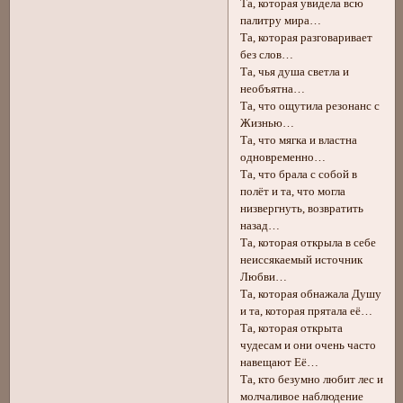
Та, которая увидела всю
палитру мира…
Та, которая разговаривает
без слов…
Та, чья душа светла и
необъятна…
Та, что ощутила резонанс с
Жизнью…
Та, что мягка и властна
одновременно…
Та, что брала с собой в
полёт и та, что могла
низвергнуть, возвратить
назад…
Та, которая открыла в себе
неиссякаемый источник
Любви…
Та, которая обнажала Душу
и та, которая прятала её…
Та, которая открыта
чудесам и они очень часто
навещают Её…
Та, кто безумно любит лес и
молчаливое наблюдение