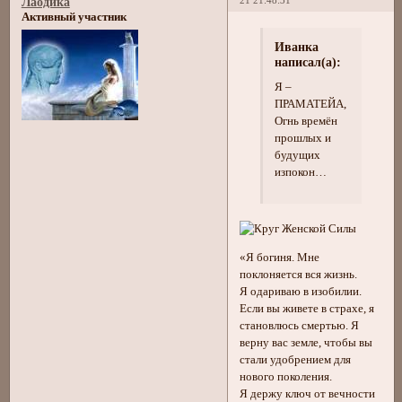
21 21:48:31
Лаодика
Активный участник
Иванка
написал(а):
Я –
ПРАМАТЕЙА,
Огнь времён
прошлых и
будущих
изпокон…
«Я богиня. Мне
поклоняется вся жизнь.
Я одариваю в изобилии.
Если вы живете в страхе, я
становлюсь смертью. Я
верну вас земле, чтобы вы
стали удобрением для
нового поколения.
Я держу ключ от вечности