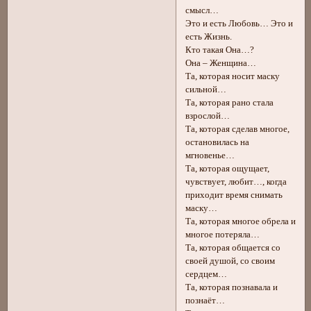
смысл…
Это и есть Любовь… Это и
есть Жизнь.
Кто такая Она…?
Она – Женщина…
Та, которая носит маску
сильной…
Та, которая рано стала
взрослой…
Та, которая сделав многое,
остановилась на
мгновенье…
Та, которая ощущает,
чувствует, любит…, когда
приходит время снимать
маску…
Та, которая многое обрела и
многое потеряла…
Та, которая общается со
своей душой, со своим
сердцем…
Та, которая познавала и
познаёт…