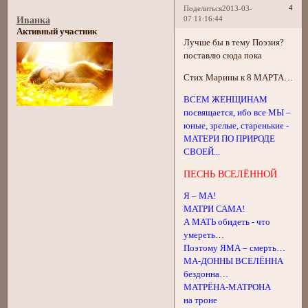
4
Поделиться
2013-03-
07 11:16:44
Иванка
Активный участник
Лучше бы в тему Поэзия?
поставлю сюда пока
Стих Марины к 8 МАРТА…
ВСЕМ ЖЕНЩИНАМ
посвящается, ибо все МЫ –
юные, зрелые, старенькие -
МАТЕРИ ПО ПРИРОДЕ
СВОЕЙ...
ПЕСНЬ ВСЕЛЁННОЙ
Я – МА!
МАТРИ САМА!
А МАТЬ обидеть - что
умереть…
Поэтому ЯМА – смерть…
МА-ДОННЫ ВСЕЛЁННА
бездонна…
МАТРЁНА-МАТРОНА
на троне