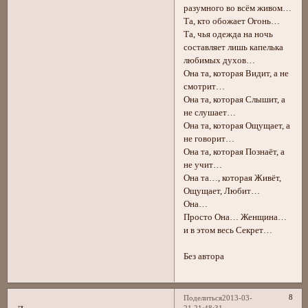
разумного во всём живом…
Та, кто обожает Огонь…
Та, чья одежда на ночь
составляет лишь капелька
любимых духов…
Она та, которая Видит, а не
смотрит…
Она та, которая Слышит, а
не слушает…
Она та, которая Ощущает, а
не говорит…
Она та, которая Познаёт, а
не учит…
Она та…, которая Живёт,
Ощущает, Любит…
Она…
Просто Она… Женщина…
и в этом весь Секрет…
Без автора
8
Поделиться
2013-03-