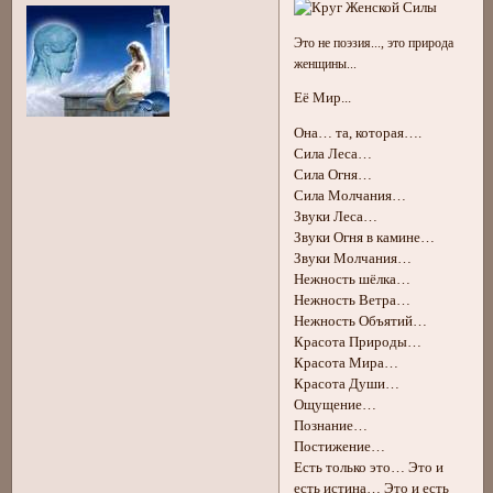
Это не поэзия..., это природа
женщины...
Её Мир...
Она… та, которая….
Сила Леса…
Сила Огня…
Сила Молчания…
Звуки Леса…
Звуки Огня в камине…
Звуки Молчания…
Нежность шёлка…
Нежность Ветра…
Нежность Объятий…
Красота Природы…
Красота Мира…
Красота Души…
Ощущение…
Познание…
Постижение…
Есть только это… Это и
есть истина… Это и есть