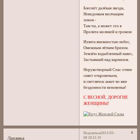
Блеснёт далёкая звезда,
Неведомым молчащим
зовом -
Там ты, а может это я
Пролита молнией и громом
Излита внежностью небес,
Омежным лёгким бризом.
Землёю вздыбленный навес,
Застывший над карнизом.
Нерукотворный Спас отвне
сияет откровеньем,
и светлячок зажег во мне
бездонности мгновенья!
С ВЕСНОЙ, ДОРОГИЕ
ЖЕНЩИНЫ!
6
Поделиться
2013-03-
08 20:51:35
Лаодика