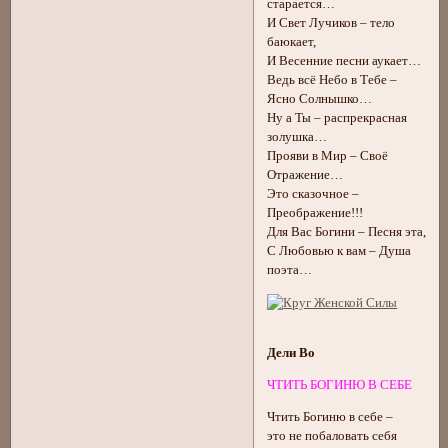
старается…
И Свет Лучиков – тело
баюкает,
И Весенние песни аукает…
Ведь всё Небо в Тебе –
Ясно Солнышко…
Ну а Ты – распрекрасная
золушка…
Прояви в Мир – Своё
Отражение…
Это сказочное –
Преображение!!!
Для Вас Богини – Песня эта,
С Любовью к вам – Душа
поэта…
Дели Во
ЧТИТЬ БОГИНЮ В СЕБЕ
Чтить Богиню в себе –
это не побаловать себя