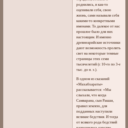
роднились, и как-то
оценивали себя, свою
жизнь, сами называли себя
какими-то конкретными
именами. То далекое от нас
прошлое было для них
настоящим. И именно
древнеарийские источники
дают возможность пролить
свет на некоторые темные
страницы этих семи
тысячелетий (с 10-го по 3-е
тыс. до н. э.).
В одном из сказаний
«Махабхараты»
рассказывается: «Мы
слыхали, что когда
Самварана, сын Ракши,
правил землею, для
подданных наступили
великие бедствия. И тогда
от всякого рода бедствий
разрушилось царство,