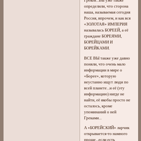
Греков...Вы уже также
определили, что сторона
наша, называемая сегодня
Россия, впрочем, и как вся
«ЗОЛОТАЯ» ИМПЕРИЯ
называлась БОРЕЕЙ, а её
граждане БОРЕЯМИ,
БОРЕЙЦАМИ И
БОРЕЙКАМИ.
ВСЕ ВЫ также уже давно
поняли, что очень мало
информации в мире о
«Борее», которую
неустанно ищут люди по
всей планете...и её (эту
информацию) нигде не
найти, её якобы просто не
осталось, кроме
упоминаний о ней
Греками...
А «БОРЕЙСКИЙ» ларчик
открывается-то намного
проще...если есть