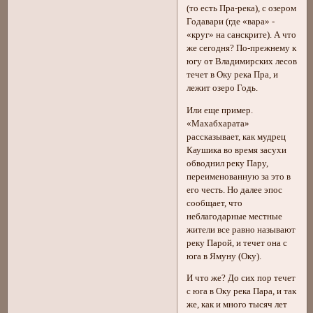
(то есть Пра-река), с озером
Годавари (где «вара» -
«круг» на санскрите). А что
же сегодня? По-прежнему к
югу от Владимирских лесов
течет в Оку река Пра, и
лежит озеро Годь.
Или еще пример.
«Махабхарата»
рассказывает, как мудрец
Каушика во время засухи
обводнил реку Пару,
переименованную за это в
его честь. Но далее эпос
сообщает, что
неблагодарные местные
жители все равно называют
реку Парой, и течет она с
юга в Ямуну (Оку).
И что же? До сих пор течет
с юга в Оку река Пара, и так
же, как и много тысяч лет