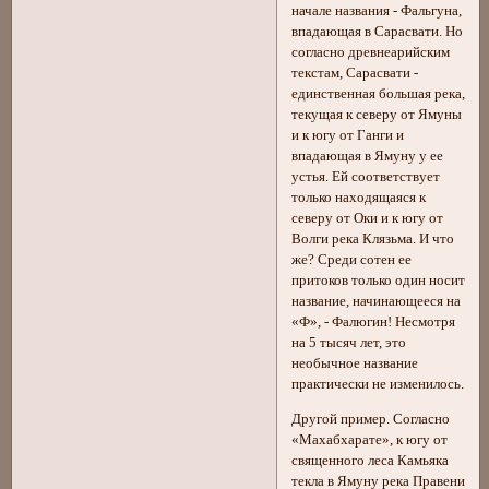
начале названия - Фальгуна,
впадающая в Сарасвати. Но
согласно древнеарийским
текстам, Сарасвати -
единственная большая река,
текущая к северу от Ямуны
и к югу от Ганги и
впадающая в Ямуну у ее
устья. Ей соответствует
только находящаяся к
северу от Оки и к югу от
Волги река Клязьма. И что
же? Среди сотен ее
притоков только один носит
название, начинающееся на
«Ф», - Фалюгин! Несмотря
на 5 тысяч лет, это
необычное название
практически не изменилось.
Другой пример. Согласно
«Махабхарате», к югу от
священного леса Камьяка
текла в Ямуну река Правени