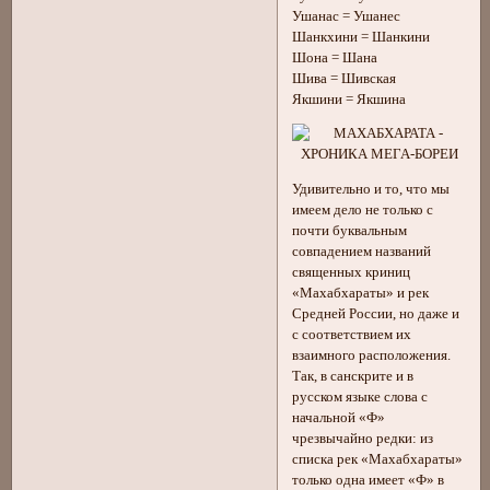
Ушанас = Ушанес
Шанкхини = Шанкини
Шона = Шана
Шива = Шивская
Якшини = Якшина
Удивительно и то, что мы
имеем дело не только с
почти буквальным
совпадением названий
священных криниц
«Махабхараты» и рек
Средней России, но даже и
с соответствием их
взаимного расположения.
Так, в санскрите и в
русском языке слова с
начальной «Ф»
чрезвычайно редки: из
списка рек «Махабхараты»
только одна имеет «Ф» в