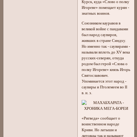
Курск, куда «Слово о полку
Игореве» помещает курян -
знатных воинов.
Союзником кауравов в
великой войне с пандавами
был народ саувиров,
живших в стране Синдху.
Но именно так - саувирами -
называли вплоть до XV века
русских-северян, откуда
родом был герой «Слова о
полку Игореве» князь Игорь
Святославович.
Упоминается этот народ -
саувиры и Птолемеем во II
в. н. э.
«Ригведа» сообщает о
воинственном народе
Криви. Но латыши и
литовцы так и называют