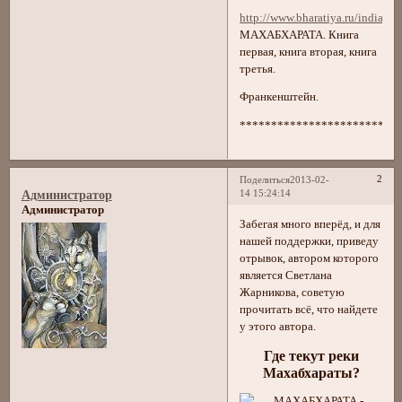
http://www.bharatiya.ru/india/m
МАХАБХАРАТА. Книга
первая, книга вторая, книга
третья.
Франкенштейн.
*************************
2
Поделиться
2013-02-
14 15:24:14
Администратор
Администратор
Забегая много вперёд, и для
нашей поддержки, приведу
отрывок, автором которого
является Светлана
Жарникова, советую
прочитать всё, что найдете
у этого автора.
Где текут реки
Махабхараты?