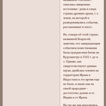
названной «Лесной»,
описаны священные
источники - реки и озера
страны древних арьев, т. е.
земли, на которой и
разворачивались события,
рассказанные в эпосе.
Но, говоря об этой стране,
названной Бхаратой,
заметим, что завершающим
событием повествования
была грандиозная битва на
Курукшетре в 3102 г. до н.
э. Однако, как
свидетельствуют данные
науки, арийских племен на
территории Ирана и
Индостана в это время еще
не было, и жили они на
своей прародине -
достаточно далеко и от
Индии и от Ирана.
Но где же она находилась,