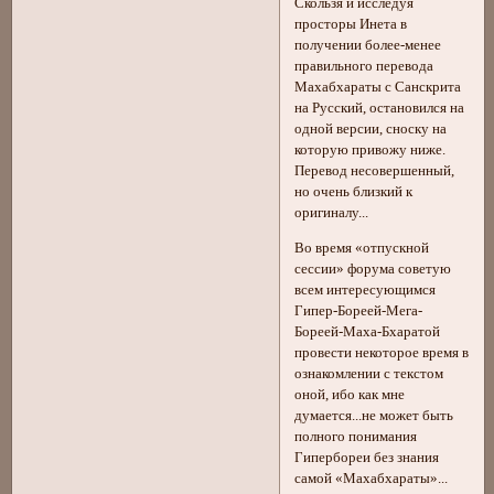
Скользя и исследуя
просторы Инета в
получении более-менее
правильного перевода
Махабхараты с Санскрита
на Русский, остановился на
одной версии, сноску на
которую привожу ниже.
Перевод несовершенный,
но очень близкий к
оригиналу...
Во время «отпускной
сессии» форума советую
всем интересующимся
Гипер-Бореей-Мега-
Бореей-Маха-Бхаратой
провести некоторое время в
ознакомлении с текстом
оной, ибо как мне
думается...не может быть
полного понимания
Гипербореи без знания
самой «Махабхараты»...