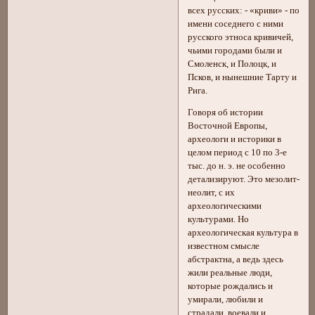
всех русских: - «криви» - по
имени соседнего с ними
русского этноса кривичей,
чьими городами были и
Смоленск, и Полоцк, и
Псков, и нынешние Тарту и
Рига.
Говоря об истории
Восточной Европы,
археологи и историки в
целом период с 10 по 3-е
тыс. до н. э. не особенно
детализируют. Это мезолит-
неолит, с их
археологическими
культурами. Но
археологическая культура в
известном смысле
абстрактна, а ведь здесь
жили реальные люди,
которые рождались и
умирали, любили и
страдали, воевали и