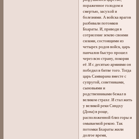
пораженное голодом и
смертью, засухой и
болезнями. А войска врагов
разбивали потомков
Бхараты. И, приводя в
сотрясение землю своими
силами, состоящими из
четырех родов войск, царь
панчалов быстро прошел
через всю страну, покоряя
её. И с десятью армиями он
победил в битве того. Тогда
царь Самварана вместе с
супругой, советниками,
сыновьями и
родственниками бежал в
великом страхе. И стал жить
у великой реки Синдху
(Дона) в роще,
расположенной близ горы и
омываемой рекою. Так
потомки Бхараты жили
долгое время,