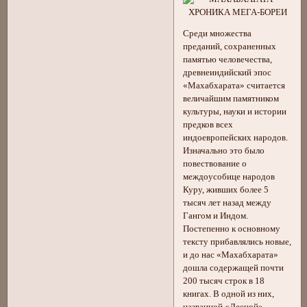
Среди множества
преданий, сохраненных
памятью человечества,
древнеиндийский эпос
«Махабхарата» считается
величайшим памятником
культуры, науки и истории
предков всех
индоевропейских народов.
Изначально это было
повествование о
междоусобице народов
Куру, живших более 5
тысяч лет назад между
Гангом и Индом.
Постепенно к основному
тексту прибавлялись новые,
и до нас «Махабхарата»
дошла содержащей почти
200 тысяч строк в 18
книгах. В одной из них,