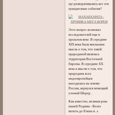
где разворачивались все эти
грандиозные события?
Этот вопрос волновал
исследователей еще в
прошлом веке. В середине
XIX века была высказана
мысль о том, что такой
прародиной являлась
территория Восточной
Европы. В середине XX
века к мысли о том, что
прародина всех
индоевропейцев
находилась на землях
России, вернулся немецкий
ученый Шерер.
Как известно, великая река
нашей Родины - Волга
вплоть до II века н. э.