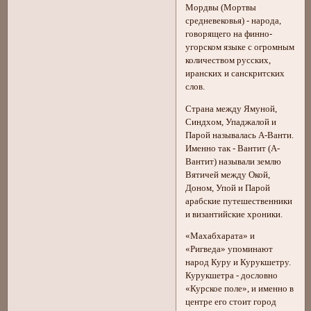
Мордвы (Мортвы
средневековья) - народа,
говорящего на финно-
угорском языке с огромным
количеством русских,
иранских и санскритских
слов.
Страна между Ямуной,
Синдхом, Упаджалой и
Парой называлась А-Ванти.
Именно так - Вантит (А-
Вантит) называли землю
Вятичей между Окой,
Доном, Упой и Парой
арабские путешественники
и византийские хроники.
«Махабхарата» и
«Ригведа» упоминают
народ Куру и Курукшетру.
Курукшетра - дословно
«Курское поле», и именно в
центре его стоит город