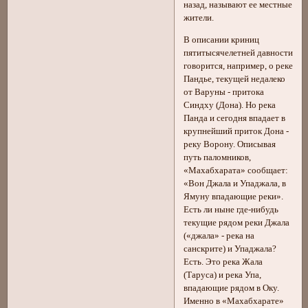
назад, называют ее местные
жители.
В описании криниц
пятитысячелетней давности
говорится, например, о реке
Пандье, текущей недалеко
от Варуны - притока
Синдху (Дона). Но река
Панда и сегодня впадает в
крупнейший приток Дона -
реку Ворону. Описывая
путь паломников,
«Махабхарата» сообщает:
«Вон Джала и Упаджала, в
Ямуну впадающие реки».
Есть ли ныне где-нибудь
текущие рядом реки Джала
(«джала» - река на
санскрите) и Упаджала?
Есть. Это река Жала
(Таруса) и река Упа,
впадающие рядом в Оку.
Именно в «Махабхарате»