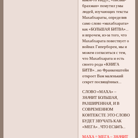
какой-то Индус, «писака-
брахман» помутил умы
людей, изучающих тексты
Махабхараты, определив
само слово «махабхарата»
как «БОЛЬШАЯ БИТВА»...
и впрочем, из-за того, что
Махабхарата повествует о
войнах Гипербореи, мы и
можем согласиться с тем,
что Махабхарата и есть
своего рода «КНИГА
БИТВ»...но Франкенштейн
откроет Вам маленький
секрет посвящённых...
СЛОВО «МАХА» –
ЗНАЧИТ БОЛЬШАЯ,
РАЗШИРЕННАЯ, И В
СОВРЕМЕННОМ
КОНТЕКСТЕ ЭТО СЛОВО
БУДЕТ ЗВУЧАТЬ КАК
«МЕГА»...ЧТО ЕСЬМЪ...
МАХА = МЕГА – ЗНАЧИТ