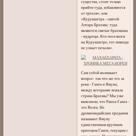
существа, стоит только
прийти туда, избавляются
от грехов», или
«Курукшетра - святой
Алтарь Брахмы; туда
являются святые брахманы
- мудрецы. Кто поселился
на Курукшетре, тот никогда
не узнает печали».
Сам собой возникает
вопрос: так что же это за
реки - Ганга и Ямуна,
между которыми лежала
страна Брахмы? Мы уже
выяснили, что Ранха-Ганга -
это Волга. Но
древнеиндийские предания
называют Ямуну
единственным крупным
притоком Ганги, текущим с