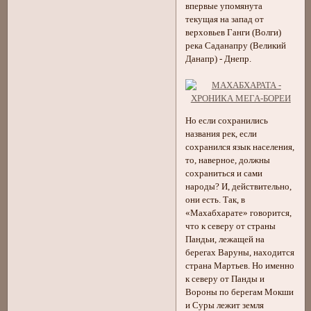
впервые упомянута
текущая на запад от
верховьев Ганги (Волги)
река Саданапру (Великий
Данапр) - Днепр.
Но если сохранились
названия рек, если
сохранился язык населения,
то, наверное, должны
сохраниться и сами
народы? И, действительно,
они есть. Так, в
«Махабхарате» говорится,
что к северу от страны
Пандьи, лежащей на
берегах Варуны, находится
страна Мартьев. Но именно
к северу от Панды и
Вороны по берегам Мокши
и Суры лежит земля