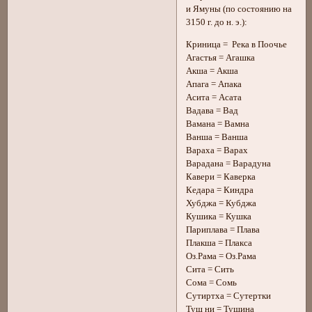
и Ямуны (по состоянию на
3150 г. до н. э.):
Криница = Река в Поочье
Агастья = Агашка
Акша = Акша
Апага = Апака
Асита = Асата
Вадава = Вад
Вамана = Вамна
Ванша = Ванша
Вараха = Варах
Варадана = Варадуна
Кавери = Каверка
Кедара = Киндра
Хубджа = Кубджа
Кушика = Кушка
Париплава = Плава
Плакша = Плакса
Оз.Рама = Оз.Рама
Сита = Сить
Сома = Сомь
Сутиртха = Сутертки
Туш ни = Тушина