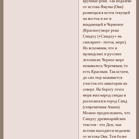
крупные реки. Так недалеко
от истока Ямуны (Оки)
размещался исток текущей
на восток и юг и
впадающей в Червоное
(Красное) море реки
Синдху («Синдху» на
санскрите - поток, море).
Но вспомним, что в
ирландских и русских
летописях Черное море
называлось Черемным, то
есть Красным. Так кстати,
до сих пор называется
участок его акватории на
севере. На берегу этого
моря жил народ синды и
располагался город Синд
(современная Анапа).
Можно предположить, что
Синдху древнеарийских
текстов - это Дон, чьи
истоки находятся недалеко
от истока Оки. Тем более