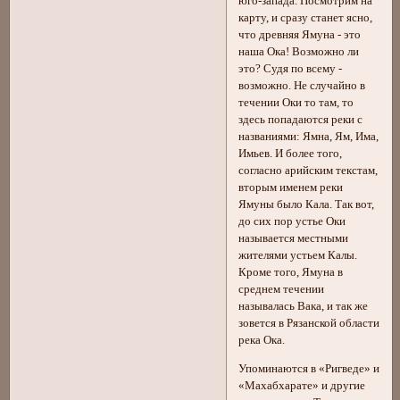
юго-запада. Посмотрим на
карту, и сразу станет ясно,
что древняя Ямуна - это
наша Ока! Возможно ли
это? Судя по всему -
возможно. Не случайно в
течении Оки то там, то
здесь попадаются реки с
названиями: Ямна, Ям, Има,
Имьев. И более того,
согласно арийским текстам,
вторым именем реки
Ямуны было Кала. Так вот,
до сих пор устье Оки
называется местными
жителями устьем Калы.
Кроме того, Ямуна в
среднем течении
называлась Вака, и так же
зовется в Рязанской области
река Ока.
Упоминаются в «Ригведе» и
«Махабхарате» и другие