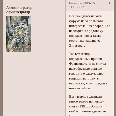
1
Поделиться
2013-02-
14 15:21:22
Администратор
Администратор
Все находятся на этом
форуме из-за большого
интереса к Гиперборее, к её
наследию, её родовому
определению, а также
местонахождению её
Эгрегора...
Так вот, в силу
определённых причин
Франкенштайн не считал
целеобразным раньше
говорить о следующих
вещах...о которых, в
частности, хочу поведать
именно сейчас.
Вы наверное слышали
много толков по поводу
слова «ГИПЕРБОРЕЯ»,
якобы произошедшего от