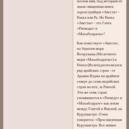
носила имя, под которым её
знала священная книга
зороастрийцев «Авеста» -
Ранха или Ра. Но Ранха
«Авесты» - это Ганга
«Ригведы» и
«Махабхараты»!
Как повествует «Авеста»,
по берегам моря
Воорукаша (Молочного
моря «Махабхараты») и
Ранхи (Волги) располагался
ряд арийских стран - от
Арьяна-Вэджа на крайнем
севере до семи индийских
стран на юге, за Ранхой.
Эти же семь стран
упоминаются в «Ригведе» и
«Махабхарате» как земли
между Гангой и Ямуной, на
Курукшетре. О них
говорится: «Прославленная
Курукшетра. Все живые