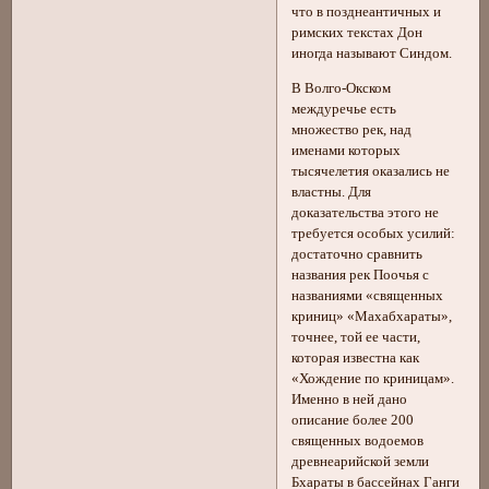
что в позднеантичных и
римских текстах Дон
иногда называют Синдом.
В Волго-Окском
междуречье есть
множество рек, над
именами которых
тысячелетия оказались не
властны. Для
доказательства этого не
требуется особых усилий:
достаточно сравнить
названия рек Поочья с
названиями «священных
криниц» «Махабхараты»,
точнее, той ее части,
которая известна как
«Хождение по криницам».
Именно в ней дано
описание более 200
священных водоемов
древнеарийской земли
Бхараты в бассейнах Ганги