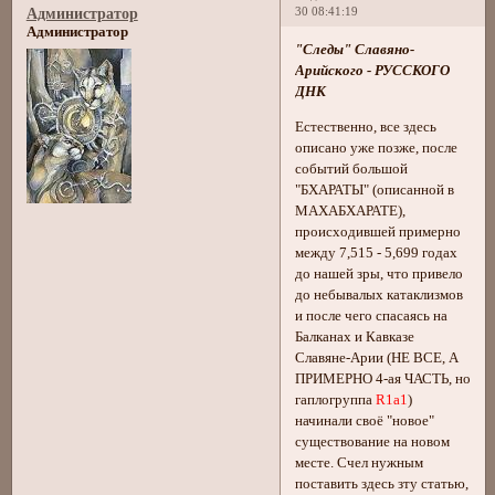
30 08:41:19
Администратор
Администратор
"Следы" Славяно-
Арийского - РУССКОГО
ДНК
Естественно, все здесь
описано уже позже, после
событий большой
"БХАРАТЫ" (описанной в
МАХАБХАРАТЕ),
происходившей примерно
между 7,515 - 5,699 годах
до нашей зры, что привело
до небывалых катаклизмов
и после чего спасаясь на
Балканах и Кавказе
Славяне-Арии (НЕ ВСЕ, А
ПРИМЕРНО 4-ая ЧАСТЬ, но
гаплогруппа
R1a1
)
начинали своё "новое"
существование на новом
месте. Счел нужным
поставить здесь зту статью,