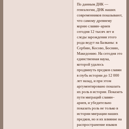
По данным ДНК —
генеалогии, ДНК наших
современников показывают,
что самому древнему
корню славян–ариев
сегодня 12 тысяч лет и
следы зарождения этого
рода ведут на Балканы: в
Сербию, Косово, Боснию,
Македонию. На сегодня это
единственная наука,
которой удалось
продвинуть предков славян
в глубь истории до 12 000
лет назад, и при этом
аргументировано показать
их роль в истории. Показать
пути миграций славян–
ариев, и убедительно
показать роль не только в
истории миграции наших
предков, но и их влияние на
распространение языков