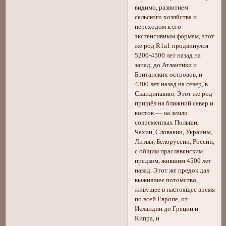
видимо, развитием
сельского хозяйства и
переходом к его
экстенсивным формам, этот
же род R1a1 продвинулся
5200-4500 лет назад на
запад, до Атлантики и
Британских островов, и
4300 лет назад на север, в
Скандинавию. Этот же род
пришёл на ближний север и
восток — на земли
современных Польши,
Чехии, Словакии, Украины,
Литвы, Белоруссии, России,
с общим праславянским
предком, жившим 4500 лет
назад. Этот же предок дал
выжившее потомство,
живущее в настоящее время
по всей Европе, от
Исландии до Греции и
Кипра, и