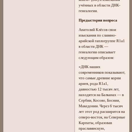
учённых в области ДНК-
генеалогии.
Предыстория вопроса
Анатолий Клёсов свои
изыскания по славяно-
арийской гаплогруппе R1a1
в области ДНК —
генеалогии описывает
следующим образом:
«ДНК наших
современников показывают,
что самые древние корни
ариев, рода R1a1,
давностью 12 тысяч лет,
находятся на Балканах — в
Сербии, Косово, Боснии,
Македонии. Через 6 тысяч
лет этот род расширится на
северо-восток, на Северные
Карпаты, образовав
праславянскую,