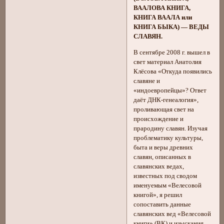
ВААЛОВА КНИГА,
КНИГА ВААЛА или
КНИГА БЫКА) — ВЕДЫ
СЛАВЯН.
В сентябре 2008 г. вышел в
свет материал Анатолия
Клёсова «Откуда появились
славяне и
«индоевропейцы»? Ответ
даёт ДНК-генеалогия»,
проливающая свет на
происхождение и
прародину славян. Изучая
проблематику культуры,
быта и веры древних
славян, описанных в
славянских ведах,
известных под сводом
именуемым «Велесовой
книгой», я решил
сопоставить данные
славянских вед «Велесовой
книги» (ВК) и изыскания