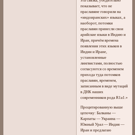
эта связка, убедительно
показывает, что не
праславяне говорили на
«индоиранских» языках, а
наоборот, потомки
праславян принесли свои
арийские языки в Индию и
Иран, причём времена
появления этих языков в
Индии и Иране,
установленные
лингвистами, полностью
согласуются со временем
прихода туда потомков
праславян, временем,
записанным в виде мутаций
в ДНК наших
современников рода R1a1.»
Процитированную выше
цепочку: Балканы —
Карпаты — Украина —
Южный Урал — Индия —
Иран и предлагаю