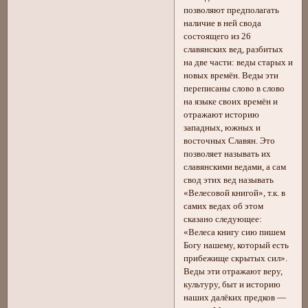
позволяют предполагать
наличие в ней свода
состоящего из 26
славянских вед, разбитых
на две части: веды старых и
новых времён. Веды эти
переписаны слово в слово
на языке своих времён и
отражают историю
западных, южных и
восточных Славян. Это
позволяет называть их
славянскими ведами, а сам
свод этих вед называть
«Велесовой книгой», т.к. в
самих ведах об этом
сказано следующее:
«Велеса книгу сию пишем
Богу нашему, который есть
прибежище скрытых сил».
Веды эти отражают веру,
культуру, быт и историю
наших далёких предков —