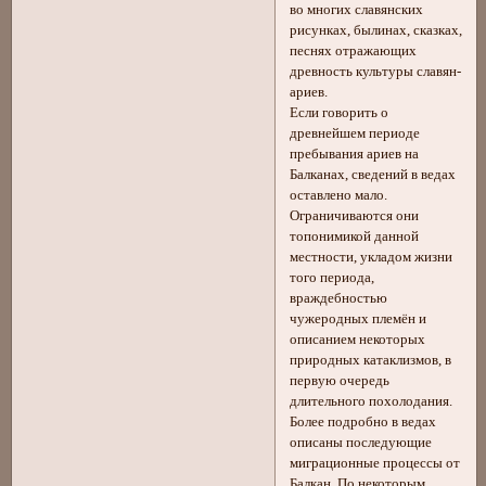
во многих славянских
рисунках, былинах, сказках,
песнях отражающих
древность культуры славян-
ариев.
Если говорить о
древнейшем периоде
пребывания ариев на
Балканах, сведений в ведах
оставлено мало.
Ограничиваются они
топонимикой данной
местности, укладом жизни
того периода,
враждебностью
чужеродных племён и
описанием некоторых
природных катаклизмов, в
первую очередь
длительного похолодания.
Более подробно в ведах
описаны последующие
миграционные процессы от
Балкан. По некоторым