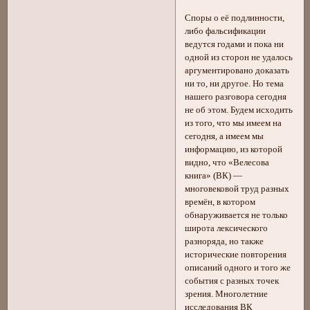
Споры о её подлинности,
либо фальсификации
ведутся годами и пока ни
одной из сторон не удалось
аргументировано доказать
ни то, ни другое. Но тема
нашего разговора сегодня
не об этом. Будем исходить
из того, что мы имеем на
сегодня, а имеем мы
информацию, из которой
видно, что «Велесова
книга» (ВК) —
многовековой труд разных
времён, в котором
обнаруживается не только
широта лексического
разноряда, но также
исторические повторения
описаний одного и того же
события с разных точек
зрения. Многолетние
исследования ВК