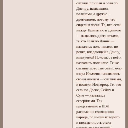
славяне пришли и сели по
Днепру, назвавшись
полянами, а другие —
древлянами, потому что
сидели в лесах. Те, кто сели
между Припятью и Двиною
— назвались дреговичами,
те кто сели по Двине —
назвались полочанами, по
речке, впадающей в Двину,
именуемой Полота, от неё и
назвались полочане. Те же
славяне, которые сели около
озера Ильменя, назывались
своим именем — славянами,
и возвели Новгород. Те, что
сели по Десне, Сейму и
Суле — назвались
северянами. Так
представлено в ПВЛ
расселение славянского
народа, по имени которого
и письменность стала
назваться славянской.