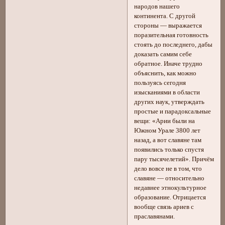
народов нашего
континента. С другой
стороны — выражается
поразительная готовность
стоять до последнего, дабы
доказать самим себе
обратное. Иначе трудно
объяснить, как можно
пользуясь сегодня
изысканиями в области
других наук, утверждать
простые и парадоксальные
вещи: «Арии были на
Южном Урале 3800 лет
назад, а вот славяне там
появились только спустя
пару тысячелетий». Причём
дело вовсе не в том, что
славяне — относительно
недавнее этнокультурное
образование. Отрицается
вообще связь ариев с
праславянами.