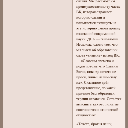
славян. Мы рассмотрим
преимущественно ту часть
ВК, которая отражает
историю славян и
попытаемся взглянуть на
эту историю сквозь призму
изысканий современной
науки: ДНК — генеалогии.
Несколько слов о том, что
мы знаем об образовании
слова «славяне» из вед ВК:
— «Славены племена и
роды потому, что Славим
Богов, никогда ничего не
прося, лишь Славим силу
их». Сказанное даёт
представление, по какой
причине был образован
термин «славяне». Остаётся
выяснить, как это понятие
соотносится с этнической
общностью:
«Течёте, братья наши,