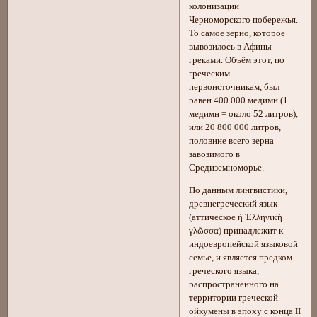
колонизации
Черноморского побережья.
То самое зерно, которое
вывозилось в Афины
греками. Объём этот, по
греческим
первоисточникам, был
равен 400 000 медимн (1
медимн = около 52 литров),
или 20 800 000 литров,
половине всего зерна
завозимого в
Средиземноморье.
По данным лингвистики,
древнегреческий язык —
(аттическое ἡ Ἑλληνικὴ
γλῶσσα) принадлежит к
индоевропейской языковой
семье, и является предком
греческого языка,
распространённого на
территории греческой
ойкумены в эпоху с конца II