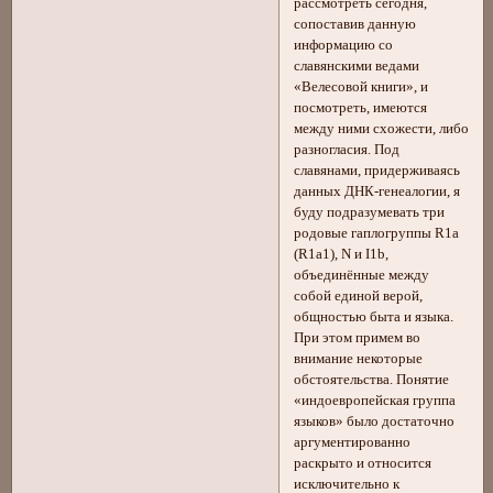
рассмотреть сегодня,
сопоставив данную
информацию со
славянскими ведами
«Велесовой книги», и
посмотреть, имеются
между ними схожести, либо
разногласия. Под
славянами, придерживаясь
данных ДНК-генеалогии, я
буду подразумевать три
родовые гаплогруппы R1a
(R1a1), N и I1b,
объединённые между
собой единой верой,
общностью быта и языка.
При этом примем во
внимание некоторые
обстоятельства. Понятие
«индоевропейская группа
языков» было достаточно
аргументированно
раскрыто и относится
исключительно к