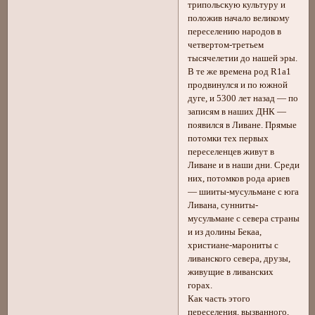
трипольскую культуру и
положив начало великому
переселению народов в
четвертом-третьем
тысячелетии до нашей эры.
В те же времена род R1a1
продвинулся и по южной
дуге, и 5300 лет назад — по
записям в наших ДНК —
появился в Ливане. Прямые
потомки тех первых
переселенцев живут в
Ливане и в наши дни. Среди
них, потомков рода ариев
— шииты-мусульмане с юга
Ливана, сунниты-
мусульмане с севера страны
и из долины Бекаа,
христиане-марониты с
ливанского севера, друзы,
живущие в ливанских
горах.
Как часть этого
переселения, вызванного,