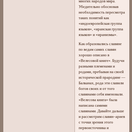
многих народов мира.
Убедительно обосновав
необходимость пересмотра
таких понятий как
«индоевропейская группа
языков», «иранская группа
языков» и «иранизмы».
Как образовались славяне
по ведам самих славян
хорошо описано в
«Велесовой книге». Будучи
разными племенами и
родами, пребывая на своей
исторической прародине —
Балканах, рода эти славили
богов своих и от того
славянами себя именовали.
«Велесова книга» была
написана самими
славянами. Давайте дальше
и рассмотрим славян–ариев
с точки зрения этого
первоисточника и