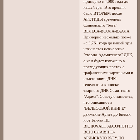
примерно с 4,000 года до
нашей эры. Это время и
было ВТОРЫМ после
АРКТИДЫ временем
Славянского "бога"
ВЕЛЕСА-ВООЛА-ВААЛА.
Примерно несколько позже
- с 3,761 года до нашей эры
начинается исчисление
"тварно-Адамитского" ДНК,
о чем будет изложено в
последующих постах с
графическими картинками и
изысканиями ДНК-
генеалогии в поиске
тварного ДНК Семитского
"Адама". Советую заметить,
что описанное в
"ВЕЛЕСОВОЙ КНИГЕ"
двнжение Ариев до Балкан
и от Балкан НЕ
ВКЛЮЧАЕТ АБСОЛЮТНО
ВСЮ СЛАВЯНО-
АРИЙСКУЮ РАСУ, НО