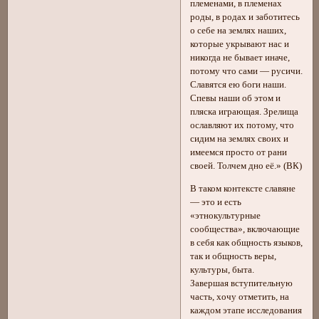
племенами, в племенах
роды, в родах и заботитесь
о себе на землях наших,
которые укрывают нас и
никогда не бывает иначе,
потому что сами — русичи.
Славятся ею боги наши.
Спевы наши об этом и
пляска играющая. Зрелища
ославляют их потому, что
сидим на землях своих и
имеемся просто от рани
своей. Толчем дно её.» (ВК)
В таком контексте славяне
— это и есть
«этнокультурные
сообщества», включающие
в себя как общность языков,
так и общность веры,
культуры, быта.
Завершая вступительную
часть, хочу отметить, на
каждом этапе исследования