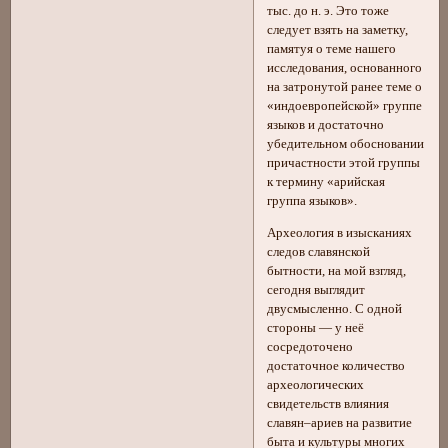
тыс. до н. э. Это тоже
следует взять на заметку,
памятуя о теме нашего
исследования, основанного
на затронутой ранее теме о
«индоевропейской» группе
языков и достаточно
убедительном обосновании
причастности этой группы
к термину «арийская
группа языков».
Археология в изысканиях
следов славянской
бытности, на мой взгляд,
сегодня выглядит
двусмысленно. С одной
стороны — у неё
сосредоточено
достаточное количество
археологических
свидетельств влияния
славян–ариев на развитие
быта и культуры многих