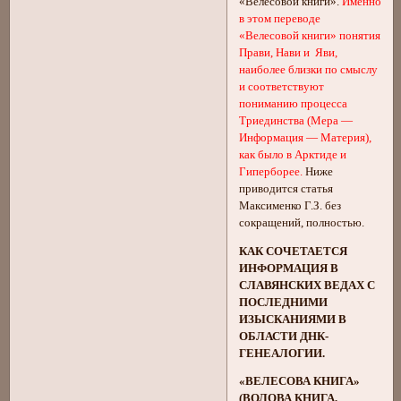
«Велесовой книги».
Именно
в этом переводе
«Велесовой книги» понятия
Прави, Нави и Яви,
наиболее близки по смыслу
и соответствуют
пониманию процесса
Триединства (Мера —
Информация — Материя),
как было в Арктиде и
Гиперборее.
Ниже
приводится статья
Максименко Г.З. без
сокращений, полностью.
КАК СОЧЕТАЕТСЯ
ИНФОРМАЦИЯ В
СЛАВЯНСКИХ ВЕДАХ С
ПОСЛЕДНИМИ
ИЗЫСКАНИЯМИ В
ОБЛАСТИ ДНК-
ГЕНЕАЛОГИИ.
«ВЕЛЕСОВА КНИГА»
(ВОЛОВА КНИГА,