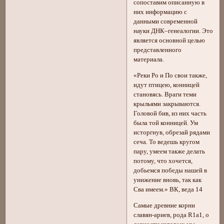
сопоставим описанную в
них информацию с
данными современной
науки ДНК–генеалогии. Это
является основной целью
представленного
материала.
«Реки Ро и По свои также,
идут птицею, конницей
становясь. Враги теми
крыльями закрываются.
Головой бив, из них часть
была той конницей. Ум
исторгнув, обрезай рядами
сеча. То ведешь кругом
пару, умеем также делать
потому, что хочется,
добьемся победы нашей в
унижение вновь, так как
Сва имеем.» ВК, веда 14
Самые древние корни
славян-ариев, рода R1a1, о