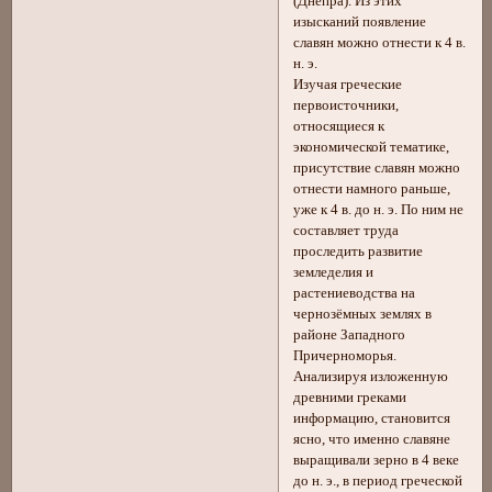
(Днепра). Из этих
изысканий появление
славян можно отнести к 4 в.
н. э.
Изучая греческие
первоисточники,
относящиеся к
экономической тематике,
присутствие славян можно
отнести намного раньше,
уже к 4 в. до н. э. По ним не
составляет труда
проследить развитие
земледелия и
растениеводства на
чернозёмных землях в
районе Западного
Причерноморья.
Анализируя изложенную
древними греками
информацию, становится
ясно, что именно славяне
выращивали зерно в 4 веке
до н. э., в период греческой