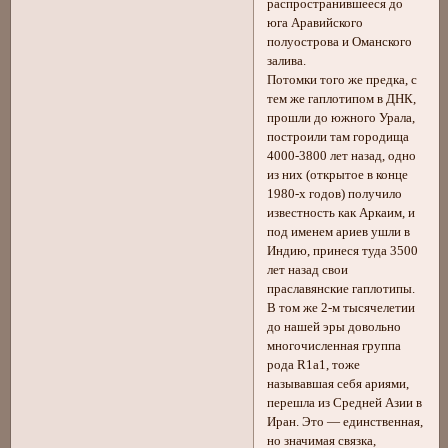
распространившееся до
юга Аравийского
полуострова и Оманского
залива.
Потомки того же предка, с
тем же гаплотипом в ДНК,
прошли до южного Урала,
построили там городища
4000-3800 лет назад, одно
из них (открытое в конце
1980-х годов) получило
известность как Аркаим, и
под именем ариев ушли в
Индию, принеся туда 3500
лет назад свои
праславянские гаплотипы.
В том же 2-м тысячелетии
до нашей эры довольно
многочисленная группа
рода R1a1, тоже
называвшая себя ариями,
перешла из Средней Азии в
Иран. Это — единственная,
но значимая связка,