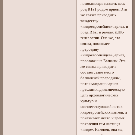
позволяющая назвать весь
род R1a1 родом ариев. Эта
же связка приводит к
тождеству
«индоевропейцев», ариев, и
рода R1a1 в рамках ДНК-
генеалогии. Она же, эта
связка, помещает
прародину
«индоевропейцев», ариев,
праславян на Балканы. Эта
же связка приводит в
соответствие место
балканской прародины,
поток миграции ариев-
праславян, динамическую
цепь археологических
культур и
соответствующий поток
индоевропейских языков, и
показывает место и время
появления там частицы
«индо». Наконец, она же,