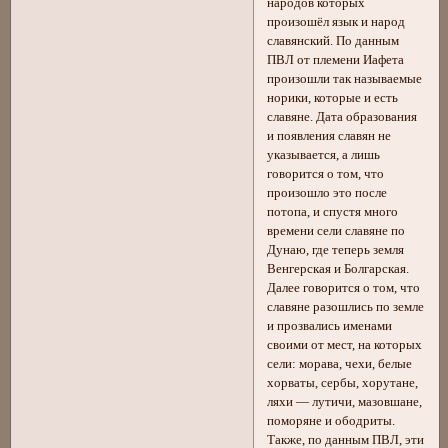
народов которых
произошёл язык и народ
славянский. По данным
ПВЛ от племени Иафета
произошли так называемые
норики, которые и есть
славяне. Дата образования
и появления славян не
указывается, а лишь
говорится о том, что
произошло это после
потопа, и спустя много
времени сели славяне по
Дунаю, где теперь земля
Венгерская и Болгарская.
Далее говорится о том, что
славяне разошлись по земле
и прозвались именами
своими от мест, на которых
сели: морава, чехи, белые
хорваты, сербы, хорутане,
ляхи — лутичи, мазовшане,
поморяне и ободриты.
Также, по данным ПВЛ, эти