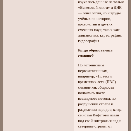
изучались данные не только
«Велесовой книги» и ДНК
— генеалогии, но и труды
учёных по истории,
археологии и других
смежных наук, таких как:
лингвистика, картография,
гидрография.
Когда образовались
славяне?
По летописным
первоисточникам,
например, «Повести
временных лет» (ПВЛ)
славяне как общность
появились после
всемирного потопа, по
разрушении столпа и
разделении народов, когда
сыновья Иафетовы взяли
под свой контроль запад и
северные страны, от