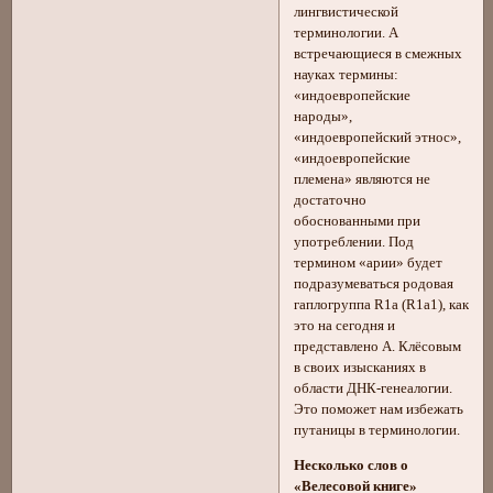
лингвистической
терминологии. А
встречающиеся в смежных
науках термины:
«индоевропейские
народы»,
«индоевропейский этнос»,
«индоевропейские
племена» являются не
достаточно
обоснованными при
употреблении. Под
термином «арии» будет
подразумеваться родовая
гаплогруппа R1a (R1a1), как
это на сегодня и
представлено А. Клёсовым
в своих изысканиях в
области ДНК-генеалогии.
Это поможет нам избежать
путаницы в терминологии.
Несколько слов о
«Велесовой книге»