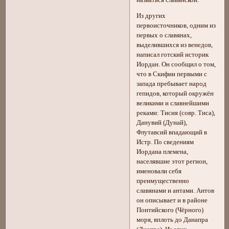
Из других
первоисточников, одним из
первых о славянах,
выделившихся из венедов,
написал готский историк
Иордан. Он сообщил о том,
что в Скифии первыми с
запада пребывает народ
гепидов, который окружён
великими и славнейшими
реками: Тисия (совр. Тиса),
Данувий (Дунай),
Флутавсий впадающий в
Истр. По сведениям
Иордана племена,
населявшие этот регион,
именовали себя
преимущественно
славянами и антами. Антов
он описывает и в районе
Понтийского (Чёрного)
моря, вплоть до Данапра