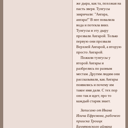
же дыра, как та, похожая на
пасть зверя. Тунгусы
закричали: "Ангара,
ангара!" В нее повалила
вода и потекла вниз.
Тунгусы и эту дыру
прозвали Ангарой. Только
первую они прозвали
Верхней Ангарой, а вторую
просто Ангарой.
Пожили тунгусы у
второй Ангары и
разбрелись по разным
местам. Другим людям они
рассказывали, как Ангары
появились и почему им
такое имя дали. С тех пор
оно так и идет, про то
каждый старик знает.
Записано от Ивана
Илича Ефремова, рабочего
прииска Троицк
Баунтовского аймака