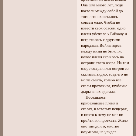
Она шла много лет, люди
воевали между собой до
того, что их осталось
совсем мало. Чтобы не
извести себя совсем, одно
племя убежало к Байкалу и
встретилось с другими
народами. Войны здесь
между ними не было, но
новое племя скрылось на
острове этого озера. На том
озере сохранился остров со
скалами, видно, вода его не
могла смыть, только все
скалы проточила, глубокие
дыры в них сделала.
Поселилось
прибежавшее племя в
скалах, в готовых пещерах,
и никто к нему не мог ни
пройти, ни проехать. Жило
оно там долго, многие
поумерли, не увидев