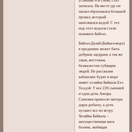
услышав эти слова, стал
затихать. На месте где он
пылал образовался большой
провал, который
наполнился водой. С тех
пор этот водоем стали
называть Байгал.
Байгал-Далай (Байкал-море)
в преданиях может быть
добрым, щедрым, а так же
злым, жестоким,
безжалостно губящим
людей. По рассказам
кабанских бурят в море
живет хозяйка Байкала Ехэ
Тоодэй. У нее 226 сыновей
и одна дочь Ангара.
Сыновья приносят матери
дары-добычу, а дочь
пускает все по ветру.
Хозяйка Байкала –
могущественная мать
богиня, любящая