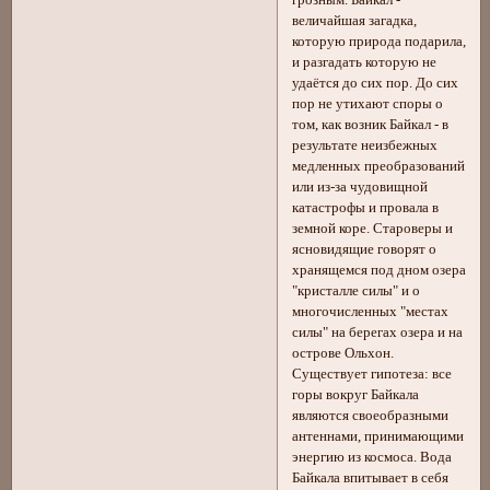
грозным. Байкал -
величайшая загадка,
которую природа подарила,
и разгадать которую не
удаётся до сих пор. До сих
пор не утихают споры о
том, как возник Байкал - в
результате неизбежных
медленных преобразований
или из-за чудовищной
катастрофы и провала в
земной коре. Староверы и
ясновидящие говорят о
хранящемся под дном озера
"кристалле силы" и о
многочисленных "местах
силы" на берегах озера и на
острове Ольхон.
Существует гипотеза: все
горы вокруг Байкала
являются своеобразными
антеннами, принимающими
энергию из космоса. Вода
Байкала впитывает в себя