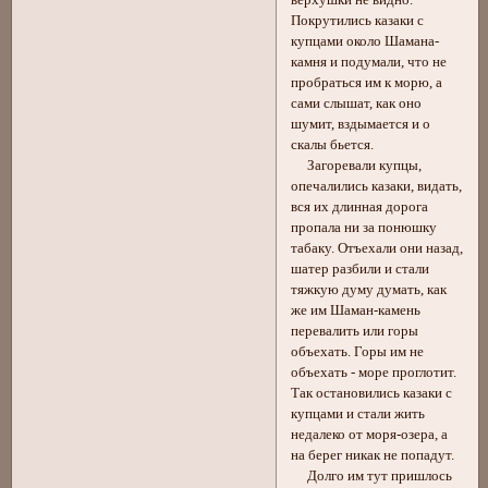
Покрутились казаки с
купцами около Шамана-
камня и подумали, что не
пробраться им к морю, а
сами слышат, как оно
шумит, вздымается и о
скалы бьется.
Загоревали купцы,
опечалились казаки, видать,
вся их длинная дорога
пропала ни за понюшку
табаку. Отъехали они назад,
шатер разбили и стали
тяжкую думу думать, как
же им Шаман-камень
перевалить или горы
объехать. Горы им не
объехать - море проглотит.
Так остановились казаки с
купцами и стали жить
недалеко от моря-озера, а
на берег никак не попадут.
Долго им тут пришлось