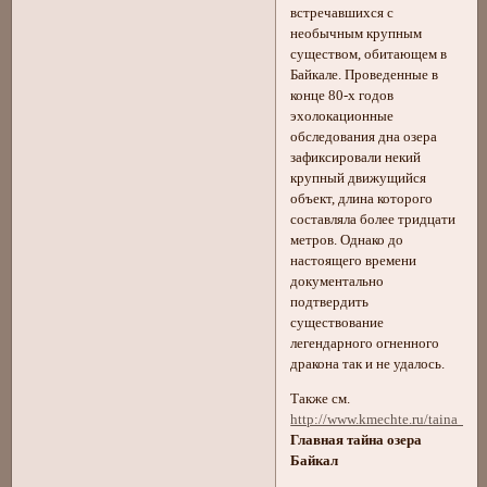
встречавшихся с
необычным крупным
существом, обитающем в
Байкале. Проведенные в
конце 80-х годов
эхолокационные
обследования дна озера
зафиксировали некий
крупный движущийся
объект, длина которого
составляла более тридцати
метров. Однако до
настоящего времени
документально
подтвердить
существование
легендарного огненного
дракона так и не удалось.
Также см.
http://www.kmechte.ru/taina_Bai
Главная тайна озера
Байкал