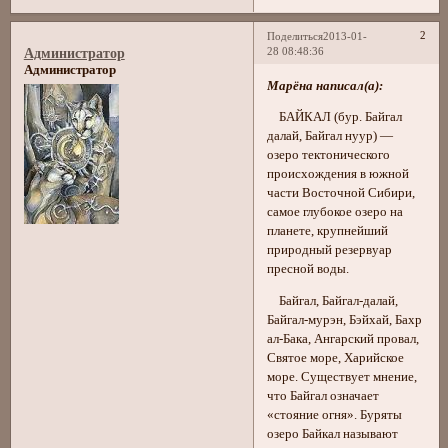
2
Поделиться
2013-01-
28 08:48:36
Администратор
Администратор
Марёна написал(а):
БАЙКАЛ (бур. Байгал
далай, Байгал нуур) —
озеро тектонического
происхождения в южной
части Восточной Сибири,
самое глубокое озеро на
планете, крупнейший
природный резервуар
пресной воды.
Байгал, Байгал-далай,
Байгал-мурэн, Бэйхай, Бахр
ал-Бака, Ангарский провал,
Святое море, Харийское
море. Существует мнение,
что Байгал означает
«стояние огня». Буряты
озеро Байкал называют