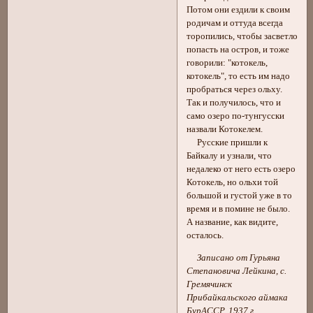
Потом они ездили к своим
родичам и оттуда всегда
торопились, чтобы засветло
попасть на остров, и тоже
говорили: "котокель,
котокель", то есть им надо
пробраться через ольху.
Так и получилось, что и
само озеро по-тунгусски
назвали Котокелем.
Русские пришли к
Байкалу и узнали, что
недалеко от него есть озеро
Котокель, но ольхи той
большой и густой уже в то
время и в помине не было.
А название, как видите,
осталось.
Записано от Гурьяна
Степановича Лейкина, с.
Гремячинск
Прибайкальского аймака
БурАССР, 1937 г.