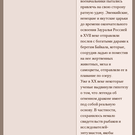
военачальники пытались
привлечь на свою сторону
ратную удачу. Эвенкийские,
ненецкие и якутские царьки
до времени окончательного
освоения Зауралья Россией
в XVII веке отправляли
послов с богатыми дарами к
берегам Байкала, которые,
соорудив ладью и поместив
на нее жертвенных
животных, меха и
самоцветы, отправляли ее в
плавание по озеру.
Уже в XX веке некоторые
ученые выдвинули гипотезу
о том, что легенда об
огненном драконе имеет
под собой реальную
основу. В частности,
сохранилось немало
свидетельств рыбаков и
исследователей-
энтузиастов, якобы