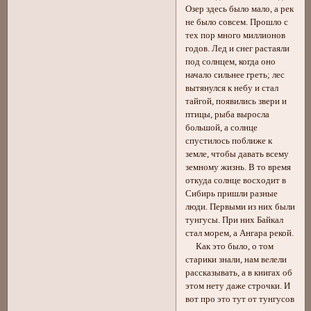
Озер здесь было мало, а рек
не было совсем. Прошло с
тех пор много миллионов
годов. Лед и снег растаяли
под солнцем, когда оно
начало сильнее греть; лес
вытянулся к небу и стал
тайгой, появились звери и
птицы, рыба выросла
большой, а солнце
спустилось поближе к
земле, чтобы давать всему
земному жизнь. В то время
откуда солнце восходит в
Сибирь пришли разные
люди. Первыми из них были
тунгусы. При них Байкал
стал морем, а Ангара рекой.
Как это было, о том
старики знали, нам велели
рассказывать, а в книгах об
этом нету даже строчки. И
вот про это тут от тунгусов