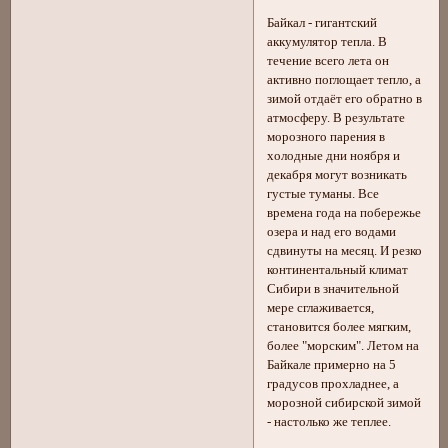
Байкал - гигантский
аккумулятор тепла. В
течение всего лета он
активно поглощает тепло, а
зимой отдаёт его обратно в
атмосферу. В результате
морозного парения в
холодные дни ноября и
декабря могут возникать
густые туманы. Все
времена года на побережье
озера и над его водами
сдвинуты на месяц. И резко
континентальный климат
Сибири в значительной
мере сглаживается,
становится более мягким,
более "морским". Летом на
Байкале примерно на 5
градусов прохладнее, а
морозной сибирской зимой
- настолько же теплее.