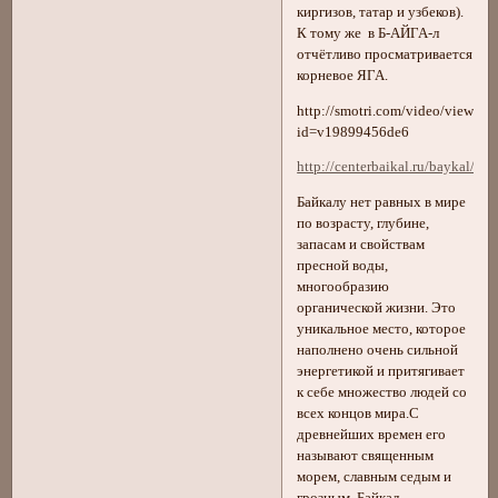
киргизов, татар и узбеков).
К тому же в Б-АЙГА-л
отчётливо просматривается
корневое ЯГА.
http://smotri.com/video/view/?
id=v19899456de6
http://centerbaikal.ru/baykal/
Байкалу нет равных в мире
по возрасту, глубине,
запасам и свойствам
пресной воды,
многообразию
органической жизни. Это
уникальное место, которое
наполнено очень сильной
энергетикой и притягивает
к себе множество людей со
всех концов мира.С
древнейших времен его
называют священным
морем, славным седым и