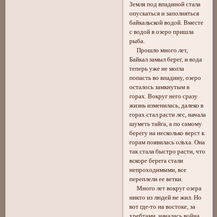
Земля под впадиной стала
опускаться и заполняться
байкальской водой. Вместе
с водой в озеро пришла
рыба.
Прошло много лет,
Байкал замыл берег, и вода
теперь уже не могла
попасть во впадину, озеро
осталось замкнутым в
горах. Вокруг него сразу
жизнь изменилась, далеко в
горах стал расти лес, начала
шуметь тайга, а по самому
берегу на несколько верст к
горам появилась ольха. Она
так стала быстро расти, что
вскоре берега стали
непроходимыми, все
переплели ее ветки.
Много лет вокруг озера
никто из людей не жил. Но
вот где-то на востоке, за
хребтами, началась война.