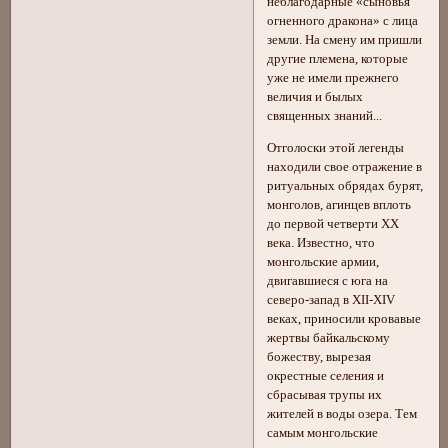
неблагодарные «сыновья
огненного дракона» с лица
земли. На смену им пришли
другие племена, которые
уже не имели прежнего
величия и былых
священных знаний...
Отголоски этой легенды
находили свое отражение в
ритуальных обрядах бурят,
монголов, агинцев вплоть
до первой четверти XX
века. Известно, что
монгольские армии,
двигавшиеся с юга на
северо-запад в XII-XIV
веках, приносили кровавые
жертвы байкальскому
божеству, вырезая
окрестные селения и
сбрасывая трупы их
жителей в воды озера. Тем
самым монгольские