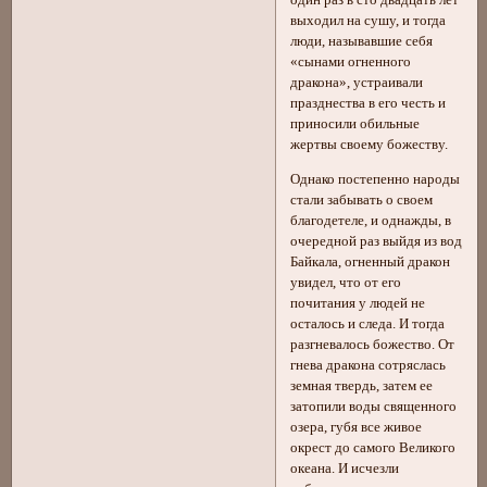
один раз в сто двадцать лет
выходил на сушу, и тогда
люди, называвшие себя
«сынами огненного
дракона», устраивали
празднества в его честь и
приносили обильные
жертвы своему божеству.
Однако постепенно народы
стали забывать о своем
благодетеле, и однажды, в
очередной раз выйдя из вод
Байкала, огненный дракон
увидел, что от его
почитания у людей не
осталось и следа. И тогда
разгневалось божество. От
гнева дракона сотряслась
земная твердь, затем ее
затопили воды священного
озера, губя все живое
окрест до самого Великого
океана. И исчезли