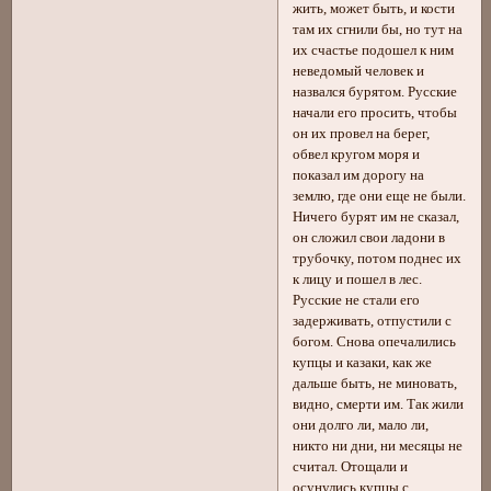
жить, может быть, и кости
там их сгнили бы, но тут на
их счастье подошел к ним
неведомый человек и
назвался бурятом. Русские
начали его просить, чтобы
он их провел на берег,
обвел кругом моря и
показал им дорогу на
землю, где они еще не были.
Ничего бурят им не сказал,
он сложил свои ладони в
трубочку, потом поднес их
к лицу и пошел в лес.
Русские не стали его
задерживать, отпустили с
богом. Снова опечалились
купцы и казаки, как же
дальше быть, не миновать,
видно, смерти им. Так жили
они долго ли, мало ли,
никто ни дни, ни месяцы не
считал. Отощали и
осунулись купцы с