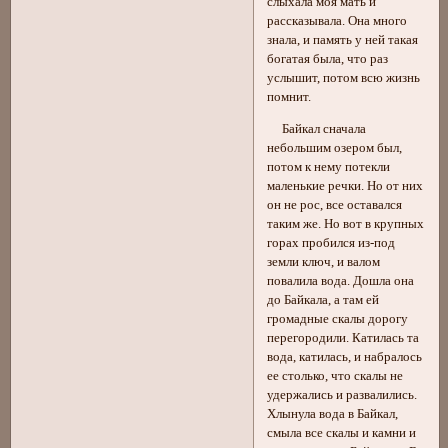
слыхала моя мать и
рассказывала. Она много
знала, и память у ней такая
богатая была, что раз
услышит, потом всю жизнь
помнит.
Байкал сначала
небольшим озером был,
потом к нему потекли
маленькие речки. Но от них
он не рос, все оставался
таким же. Но вот в крупных
горах пробился из-под
земли ключ, и валом
повалила вода. Дошла она
до Байкала, а там ей
громадные скалы дорогу
перегородили. Катилась та
вода, катилась, и набралось
ее столько, что скалы не
удержались и развалились.
Хлынула вода в Байкал,
смыла все скалы и камни и