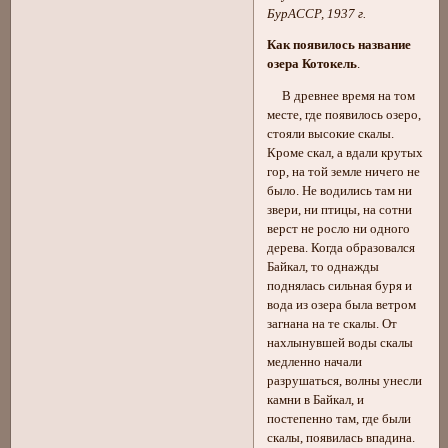
БурАССР, 1937 г.
Как появилось название
озера Котокель
.
В древнее время на том
месте, где появилось озеро,
стояли высокие скалы.
Кроме скал, а вдали крутых
гор, на той земле ничего не
было. Не водились там ни
звери, ни птицы, на сотни
верст не росло ни одного
дерева. Когда образовался
Байкал, то однажды
поднялась сильная буря и
вода из озера была ветром
загнана на те скалы. От
нахлынувшей воды скалы
медленно начали
разрушаться, волны унесли
камни в Байкал, и
постепенно там, где были
скалы, появилась впадина.