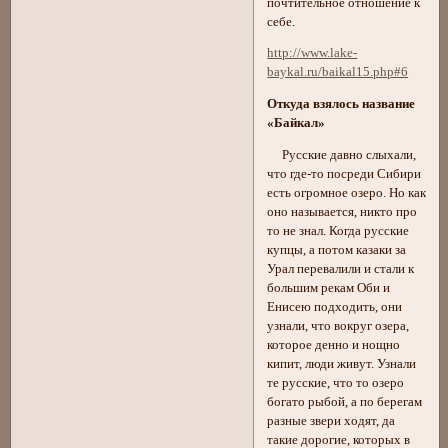
почтительное отношение к
себе.
http://www.lake-
baykal.ru/baikal15.php#6
Откуда взялось название
«Байкал»
Русские давно слыхали,
что где-то посреди Сибири
есть огромное озеро. Но как
оно называется, никто про
то не знал. Когда русские
купцы, а потом казаки за
Урал перевалили и стали к
большим рекам Оби и
Енисею подходить, они
узнали, что вокруг озера,
которое денно и нощно
кипит, люди живут. Узнали
те русские, что то озеро
богато рыбой, а по берегам
разные звери ходят, да
такие дорогие, которых в