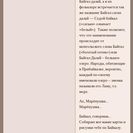
Байгал далай, а в их
фольклоре встречается так
же название Байгал саган
далай — Седой байкал
(«сагаан» означает
«белый»). Также полагают,
что это наименование
происходит от
монгольского слова Байгал
(«богатый огонь») или
Байгал Далай – большое
озеро. Народы, обитающие
в Прибайкалье, вероятно,
каждый по-своему
именовали озеро – эвенки
называли его Ламу, т.е.
море.
Aх, Марёнушка...
Марёнушка...
Байкал, говоришь...
Собираю кое-какие карты и
рисунки тебе по Байкалу.