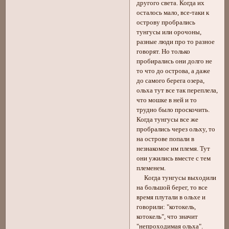
другого света. Когда их
осталось мало, все-таки к
острову пробрались
тунгусы или орочоны,
разные люди про то разное
говорят. Но только
пробирались они долго не
то что до острова, а даже
до самого берега озера,
ольха тут все так переплела,
что мошке в ней и то
трудно было проскочить.
Когда тунгусы все же
пробрались через ольху, то
на острове попали в
незнакомое им племя. Тут
они ужились вместе с тем
племенем.
Когда тунгусы выходили
на большой берег, то все
время плутали в ольхе и
говорили: "котокель,
котокель", что значит
"непроходимая ольха".