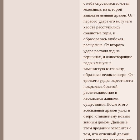
с неба спустилась золотая
колесница, из которой
вышел огненный дракон. От
первого удара его могучего
хвоста расступились
скалистые горы, и
образовалась глубокая
расщелина. От второго
удара растаял лед на
вершинах, и животворящие
воды хлынули в
каменистую котловину,
образовав великое озеро. От
третьего удара окрестности
покрылись богатой
растительностью и
населились живыми
существами. После этого
всесильный дракон ушел в
озеро, ставшее ему новым
земным домом. Дальше в
этом предании говорится о
том, что огненный дракон