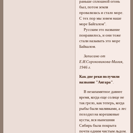
раньше сплошной огонь
был, потом земля
провалилась и стало море.
С тех пор мы зовем наше
море Байгалом".
Русским это название
понравилось, и они тоже
стали называть это море
Байкалом.
Записано от
Е.И.Сороковикова-Магая,
1946 г.
Как две реки получили
название "Ангара"
.
В незапамятное давнее
время, когда еще солнце не
так грело, как теперь, когда
рыбы были малявками, а лес
походил на корешковые
кусты, вся нынешняя
Сибирь была покрыта
почти одним чистым льдом.