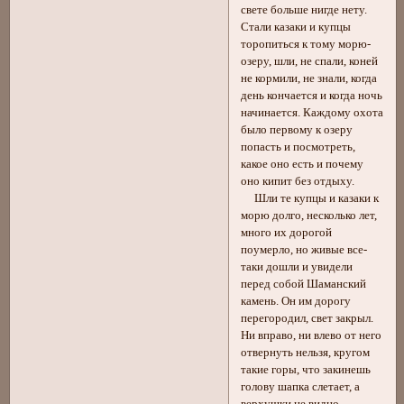
свете больше нигде нету.
Стали казаки и купцы
торопиться к тому морю-
озеру, шли, не спали, коней
не кормили, не знали, когда
день кончается и когда ночь
начинается. Каждому охота
было первому к озеру
попасть и посмотреть,
какое оно есть и почему
оно кипит без отдыху.
Шли те купцы и казаки к
морю долго, несколько лет,
много их дорогой
поумерло, но живые все-
таки дошли и увидели
перед собой Шаманский
камень. Он им дорогу
перегородил, свет закрыл.
Ни вправо, ни влево от него
отвернуть нельзя, кругом
такие горы, что закинешь
голову шапка слетает, а
верхушки не видно.