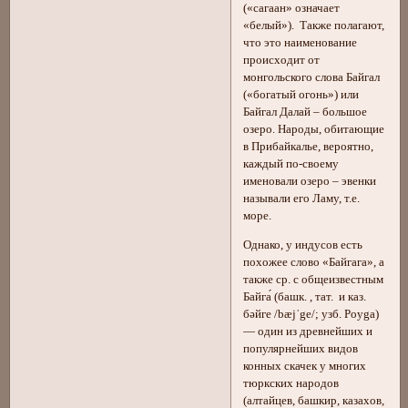
(«сагаан» означает
«белый»). Также полагают,
что это наименование
происходит от
монгольского слова Байгал
(«богатый огонь») или
Байгал Далай – большое
озеро. Народы, обитающие
в Прибайкалье, вероятно,
каждый по-своему
именовали озеро – эвенки
называли его Ламу, т.е.
море.
Однако, у индусов есть
похожее слово «Байгага», а
также ср. с общеизвестным
Байга́ (башк. , тат. и каз.
бәйге /bæjˈge/; узб. Poyga)
— один из древнейших и
популярнейших видов
конных скачек у многих
тюркских народов
(алтайцев, башкир, казахов,