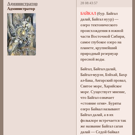
28 08:43:57
Администратор
Администратор
БАЙКАЛ
(бур. Байгал
далай, Байгал нуур) —
озеро тектонического
происхождения в южной
части Восточной Сибири,
самое глубокое озеро на
планете, крупнейший
природный резервуар
пресной воды.
Байгал, Байгал-далай,
Байгал-мурэн, Бэйхай, Бахр
ал-Бака, Ангарский провал,
Святое море, Харийское
море. Существует мнение,
что Байгал означает
«стояние огня». Буряты
озеро Байкал называют
Байгал далай, а в их
фольклоре встречается так
же название Байгал саган
далай — Седой байкал