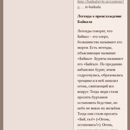
http://baikalstyle.ru/content/leg
o
… ie-baikala
Легенда о происхождение
Байкала
Легенды говорят, что
Байкал – это озеро,
большинство называют его
морем. Есть легенды,
объясняющие название
«Байкал». Буряты называют
его «Байгал». По преданию
кабанских бурят, земля
содрогнулась, образовалась
трещина и в ней запылал
огонь, сжигающий все
вокруг. Тогда люди стали
просить бурханов
остановить бедствие, но
небо не вняло их мольбам.
Тогда они стали просить
«Бай, гал!» («Огонь,
остановись!»). Огонь,