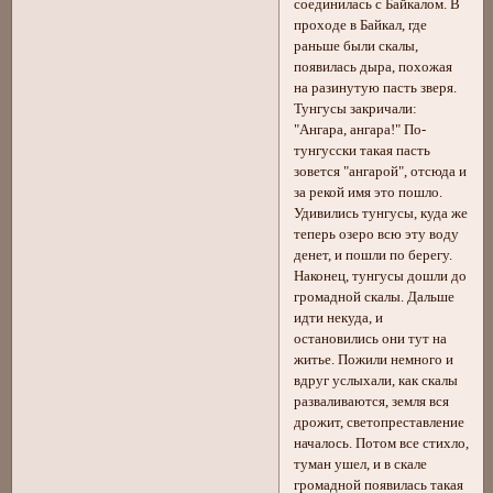
соединилась с Байкалом. В
проходе в Байкал, где
раньше были скалы,
появилась дыра, похожая
на разинутую пасть зверя.
Тунгусы закричали:
"Ангара, ангара!" По-
тунгусски такая пасть
зовется "ангарой", отсюда и
за рекой имя это пошло.
Удивились тунгусы, куда же
теперь озеро всю эту воду
денет, и пошли по берегу.
Наконец, тунгусы дошли до
громадной скалы. Дальше
идти некуда, и
остановились они тут на
житье. Пожили немного и
вдруг услыхали, как скалы
разваливаются, земля вся
дрожит, светопреставление
началось. Потом все стихло,
туман ушел, и в скале
громадной появилась такая