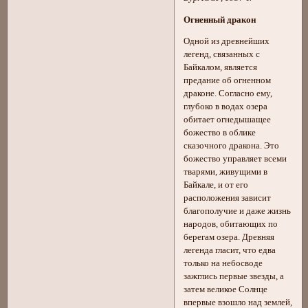
Огненный дракон
Одной из древнейших
легенд, связанных с
Байкалом, является
предание об огненном
драконе. Согласно ему,
глубоко в водах озера
обитает огнедышащее
божество в облике
сказочного дракона. Это
божество управляет всеми
тварями, живущими в
Байкале, и от его
расположения зависит
благополучие и даже жизнь
народов, обитающих по
берегам озера. Древняя
легенда гласит, что едва
только на небосводе
зажглись первые звезды, а
затем великое Солнце
впервые взошло над землей,