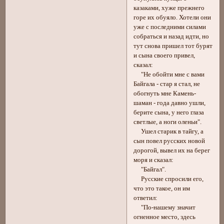
казаками, хуже прежнего
горе их обуяло. Хотели они
уже с последними силами
собраться и назад идти, но
тут снова пришел тот бурят
и сына своего привел,
сказал:
"Не обойти мне с вами
Байгала - стар я стал, не
обогнуть мне Камень-
шаман - года давно ушли,
берите сына, у него глаза
светлые, а ноги оленьи".
Ушел старик в тайгу, а
сын повел русских новой
дорогой, вывел их на берег
моря и сказал:
"Байгал".
Русские спросили его,
что это такое, он им
ответил:
"По-нашему значит
огненное место, здесь