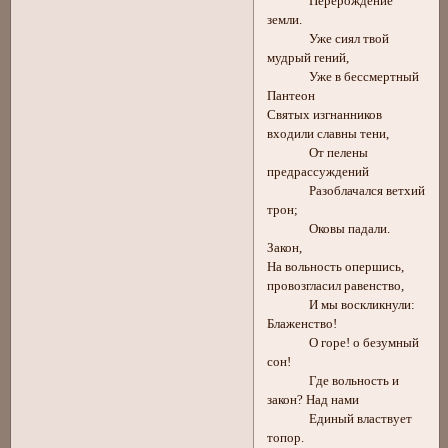
Перерождение
земли.
Уже сиял твой
мудрый гений,
Уже в бессмертный
Пантеон
Святых изгнанников
входили славны тени,
От пелены
предрассуждений
Разоблачался ветхий
трон;
Оковы падали.
Закон,
На вольность опершись,
провозгласил равенство,
И мы воскликнули:
Блаженство!
О горе! о безумный
сон!
Где вольность и
закон? Над нами
Единый властвует
топор.