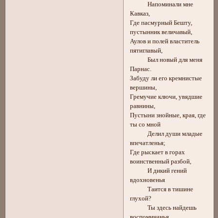
Напоминали мне
Кавказ,
Где пасмурный Бешту,
пустынник величавый,
Аулов и полей властитель
пятиглавый,
Был новый для меня
Парнас.
Забуду ли его кремнистые
вершины,
Гремучие ключи, увядшие
равнины,
Пустыни знойные, края, где
ты со мной
Делил души младые
впечатленья;
Где рыскает в горах
воинственный разбой,
И дикий гений
вдохновенья
Таится в тишине
глухой?
Ты здесь найдешь
воспоминанья,