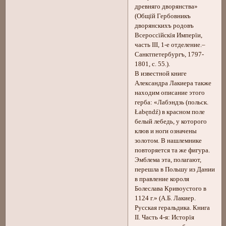
древняго дворянства»
(Общїй Гербовникъ
дворянскихъ родовъ
Всероссїйскїя Имперїи,
часть III, 1-е отделение.–
Санктпетербургъ, 1797-
1801, с. 55.).
В известной книге
Александра Лакиера также
находим описание этого
герба: «Лабэндзь (польск.
Łabęndź) в красном поле
белый лебедь, у которого
клюв и ноги означены
золотом. В нашлемнике
повторяется та же фигура.
Эмблема эта, полагают,
перешла в Польшу из Дании
в правление короля
Болеслава Кривоустого в
1124 г.» (А.Б. Лакиер.
Русская геральдика. Книга
II. Часть 4-я: Исторїя