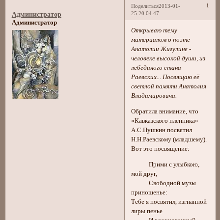
1
Поделиться
2013-01-
25 20:04:47
Администратор
Администратор
Открываю тему
материалом о поэте
Анатолии Жигулине -
человеке высокой души, из
лебединого стана
Раевских... Посвящаю её
светлой памяти Анатолия
Владимировича.
Обратила внимание, что
«Кавказского пленника»
А.С.Пушкин посвятил
Н.Н.Раевскому (младшему).
Вот это посвящение:
Прими с улыбкою,
мой друг,
Свободной музы
приношенье:
Тебе я посвятил, изгнанной
лиры пенье