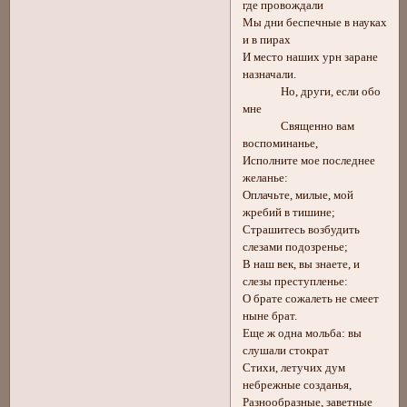
где провождали
Мы дни беспечные в науках
и в пирах
И место наших урн заране
назначали.
Но, други, если обо
мне
Священно вам
воспоминанье,
Исполните мое последнее
желанье:
Оплачьте, милые, мой
жребий в тишине;
Страшитесь возбудить
слезами подозренье;
В наш век, вы знаете, и
слезы преступленье:
О брате сожалеть не смеет
ныне брат.
Еще ж одна мольба: вы
слушали стократ
Стихи, летучих дум
небрежные созданья,
Разнообразные, заветные