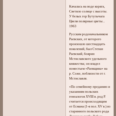
Качалась на воде коряга,
Светило солнце с высоты.
У белых гор Бутугычага
Цвели полярные цветы...
1963
Русским родоначальником
Раевских, от которого
произошло шестнадцать
поколений, был Степан
Раевский, боярин
Мстиславского удельного
княжества; он владел
поместьем «Раевщина» на
р. Соже, поблизости от г.
Мстиславля.
«По семейному преданию и
указаниям польских
генеалогов XVIII в. род Р.
считается происходящим
от Есмана (1-я пол. XV в.) из
старинного польского рода