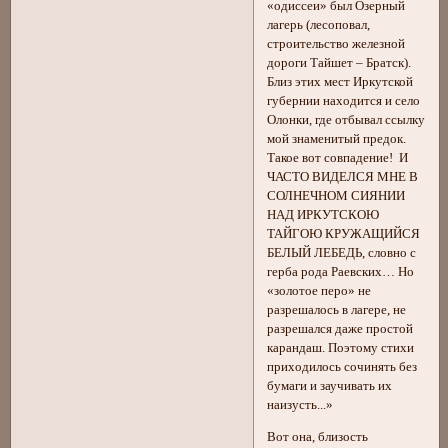
«одиссеи» был Озерный
лагерь (лесоповал,
строительство железной
дороги Тайшет – Братск).
Близ этих мест Иркутской
губернии находится и село
Олонки, где отбывал ссылку
мой знаменитый предок.
Такое вот совпадение! И
ЧАСТО ВИДЕЛСЯ МНЕ В
СОЛНЕЧНОМ СИЯНИИ
НАД ИРКУТСКОЮ
ТАЙГОЮ КРУЖАЩИЙСЯ
БЕЛЫЙ ЛЕБЕДЬ, словно с
герба рода Раевских… Но
«золотое перо» не
разрешалось в лагере, не
разрешался даже простой
карандаш. Поэтому стихи
приходилось сочинять без
бумаги и заучивать их
наизусть...»
Вот она, близость