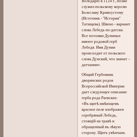
Володарю в 1124 г., позже
служил польскому королю
Болеславу Кривоустому
(Источник - "История"
Татищева). Швено - вариант
слова Лебедь по-датски.
Все потомки Дуниных
имеют родовой герб
Лебедя. Имя Дунин
происходит от польского
слова Дунский, что значит –
датчанин».
Общий Гербовник
дворянских родов
Всероссийской Империи
дает следующее описание
герба рода Раевских:
«Въ щитѣ имѣющемъ
красное поле изображен
серебряный Лебедь,
стоящїй на травѣ и
обращенный въ лѣвую
сторону. Щитъ увѣнчанъ