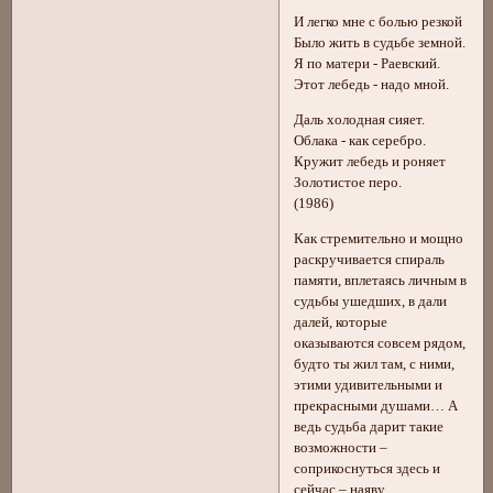
И легко мне с болью резкой
Было жить в судьбе земной.
Я по матери - Раевский.
Этот лебедь - надо мной.
Даль холодная сияет.
Облака - как серебро.
Кружит лебедь и роняет
Золотистое перо.
(1986)
Как стремительно и мощно
раскручивается спираль
памяти, вплетаясь личным в
судьбы ушедших, в дали
далей, которые
оказываются совсем рядом,
будто ты жил там, с ними,
этими удивительными и
прекрасными душами… А
ведь судьба дарит такие
возможности –
соприкоснуться здесь и
сейчас – наяву…