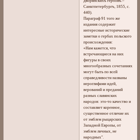
дворянскихъ гербовъ.–
Санктпетербургъ, 1855, с.
440).
Параграф 91 того же
издания содержит
интересные исторические
заметки о гербах польского
происхождения:
«Нам кажется, что
встречающиеся на них
фигуры в своих
многообразных сочетаниях
могут быть по всей
справедливости названы
иероглифами идей,
верований и преданий
разных славянских
народов: это-то качество и
составляет коренное,
существенное отличие их
от эмблем рыцарских
Западной Европы, от
эмблем личных, не
народных".