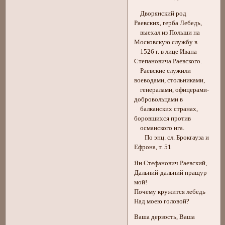
Дворянский род
Раевских, герба Лебедь,
выехал из Польши на
Московскую службу в
1526 г. в лице Ивана
Степановича Раевского.
Раевские служили
воеводами, стольниками,
генералами, офицерами-
добровольцами в
балканских странах,
боровшихся против
османского ига.
По энц. сл. Брокгауза и
Ефрона, т. 51
Ян Стефанович Раевский,
Дальний-дальний пращур
мой!
Почему кружится лебедь
Над моею головой?
Ваша дерзость, Ваша