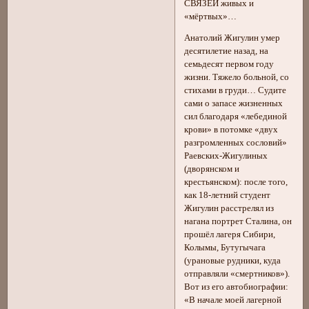
СВЯЗЕЙ живых и
«мёртвых»…
Анатолий Жигулин умер
десятилетие назад, на
семьдесят первом году
жизни. Тяжело больной, со
стихами в груди… Судите
сами о запасе жизненных
сил благодаря «лебединой
крови» в потомке «двух
разгромленных сословий»
Раевских-Жигулиных
(дворянском и
крестьянском): после того,
как 18-летний студент
Жигулин расстрелял из
нагана портрет Сталина, он
прошёл лагеря Сибири,
Колымы, Бутугычага
(урановые рудники, куда
отправляли «смертников»).
Вот из его автобиографии:
«В начале моей лагерной