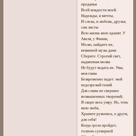
преданья
Всей младости моей.
Надежды, и мечты,
И слезы, и любовь, друзья,
сии листы
Всю жизнь мою хранят. У
Авеля, у Фанни,
Молю, найдите их;
невинной музы дани
Сберите. Строгий свет,
надменная молва
Не будут ведать их. Увы,
моя глава
Безвременно падет: мой
недозрелый гений
Для славы не свершил
возвышенных творений;
Я скоро весь умру. Но, тень
мою любя,
Храните рукопись, о други,
для себя!
Когда гроза пройдет,
толпою суеверной