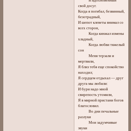
И вдохновенный
свой досуг.
Когда я погибал, безвинный,
безотрадный,
И шепот клеветы внимал со
всех сторон,
Когда кинжал измены
хладный,
Когда любви тяжелый
сон
Меня терзали и
мертвили,
Я близ тебя еще спокойство
находил;
Я сердцем отдыхал — друг
друга мы любили:
И бури надо мной
свирепость утомили,
Я в мирной пристани богов
благословил.
Во дни печальные
разлуки
Мои задумчивые
звуки