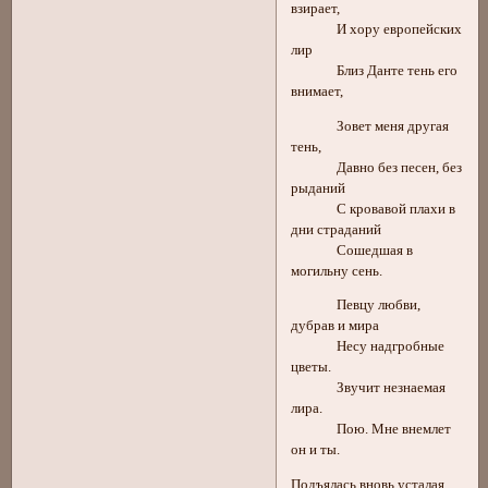
взирает,
И хору европейских
лир
Близ Данте тень его
внимает,
Зовет меня другая
тень,
Давно без песен, без
рыданий
С кровавой плахи в
дни страданий
Сошедшая в
могильну сень.
Певцу любви,
дубрав и мира
Несу надгробные
цветы.
Звучит незнаемая
лира.
Пою. Мне внемлет
он и ты.
Подъялась вновь усталая