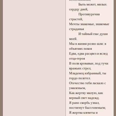
Быть может, милых
сердцу дней,
Противуречия
страстей,
Мечты знакомые, знакомые
страданья
И тайный глас души
моей.
Мы в жизни розно шли: в
объятиях покоя
Едва, едва расцвел и вслед
отца-героя
В поля кровавые, под тучи
вражьих стрел,
Младенец избранный, ты
гордо полетел.
Отечество тебя ласкало с
умиленьем,
Как жертву милую, как
верный свет надежд.
Я рано скорбь узнал,
постигнут был гоненьем;
Я жертва клеветы и