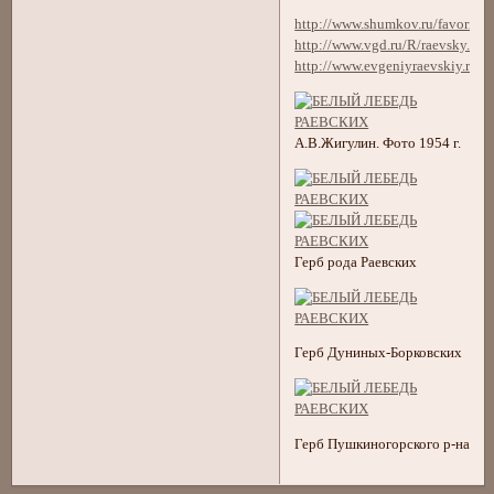
http://www.shumkov.ru/favorite/r
http://www.vgd.ru/R/raevsky.htm
http://www.evgeniyraevskiy.ru/fi
А.В.Жигулин. Фото 1954 г.
Герб рода Раевских
Герб Дуниных-Борковских
Герб Пушкиногорского р-на