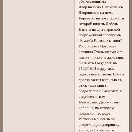
обыкновеннымъ
Дворянскимъ Шлемомъ съ
Дворянскою на немъ
Короною, на поверьхности
которой виденъ Лебедь.
Наметъ на щитѣ красной
подложенный серебромъ.
Фамилїи Раевскихъ, многїе
Россїйскому Престолу
служили Стольниками и въ
иныхъ чинахъ, и жалованы
были отъ Государей въ
7122/1614 и другихъ
годахъ помѣстьями. Все сїе
доказывается выписью съ
отказныхъ книгъ,
родословною Раевскихъ и
свидѣтельством
Калужскаго Дворянскаго
собранїя, въ котором
показано, что родъ
Раевскихъ внесенъ въ
родословную дворянскую
книгу, въ 6ю ея часть,