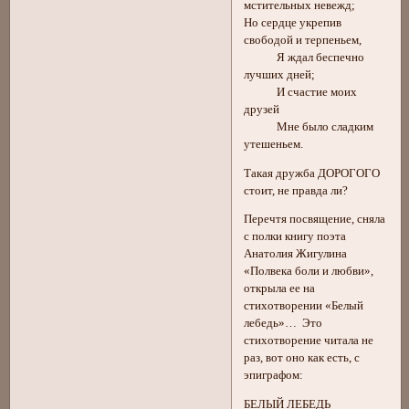
мстительных невежд;
Но сердце укрепив
свободой и терпеньем,
Я ждал беспечно
лучших дней;
И счастие моих
друзей
Мне было сладким
утешеньем.
Такая дружба ДОРОГОГО
стоит, не правда ли?
Перечтя посвящение, сняла
с полки книгу поэта
Анатолия Жигулина
«Полвека боли и любви»,
открыла ее на
стихотворении «Белый
лебедь»… Это
стихотворение читала не
раз, вот оно как есть, с
эпиграфом:
БЕЛЫЙ ЛЕБЕДЬ