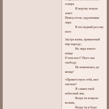
секира
И жертву новую
зовет.
Певец готов; задумчивая
лира
В последний раз ему
поет.
Заутра казнь, привычный
пир народу;
Но лира юного
певца
О чем поет? Поет она
свободу:
Не изменилась до
конца!
«Приветствую тебя, мое
светило!
Я славил твой
небесный лик,
Когда он искрою
возник,
Когда ты в буре