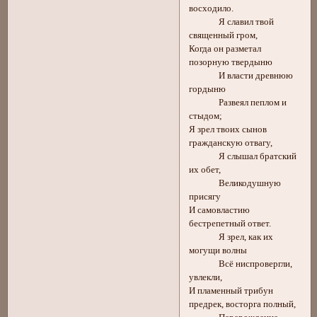
восходило.
Я славил твой
священный гром,
Когда он разметал
позорную твердыню
И власти древнюю
гордыню
Развеял пеплом и
стыдом;
Я зрел твоих сынов
гражданскую отвагу,
Я слышал братский
их обет,
Великодушную
присягу
И самовластию
бестрепетный ответ.
Я зрел, как их
могущи волны
Всё ниспровергли,
увлекли,
И пламенный трибун
предрек, восторга полный,