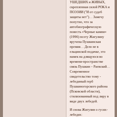
УШЕДШИХ и ЖИВЫХ,
скрепленная силой РОКА и
ПОЭЗИИ ("И от судеб
защиты нет")… Замечу
попутно, что за
автобиографическую
повесть «Черные камни»
(1996) поэту Жигулину
вручена Пушкинская
премия… Дело не в
ельцинской подачке, это
намек на длящуюся во
времени-пространстве
связь Пушкин – Раевский…
Современное
свидетельство тому -
лебединый герб
Пушкиногорского района
(Псковской области),
стилизованный под лиру в
виде двух лебедей.
И снова Жигулин о гусях-
лебедях: