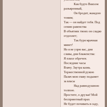
Как будто Вакхом
разъяренный,
Он бродит, жаждою
томим;
Так — он найдет тебя. Под
сению равенства
В объятиях твоих он сладко
отдохнет;
Так буря мрачная
минет!
Но я не узрю вас, дни
славы, дни блаженства:
Я плахе обречен.
Последние часы
Влачу. Заутра казнь.
Торжественной рукою
Палач мою главу подымет
за власы
Над равнодушною
толпою.
Простите, о друзья! Мой
бесприютный прах
Не будет почивать в саду,