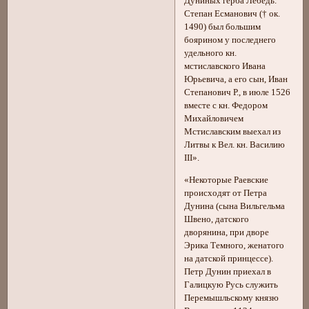
Дуниных герба Лебедь.
Степан Есманович († ок.
1490) был большим
боярином у последнего
удельного кн.
мстиславского Ивана
Юрьевича, а его сын, Иван
Степанович Р., в июле 1526
вместе с кн. Федором
Михайловичем
Мстиславским выехал из
Литвы к Вел. кн. Василию
III».
«Некоторые Раевские
происходят от Петра
Дунина (сына Вильгельма
Швено, датского
дворянина, при дворе
Эрика Темного, женатого
на датской принцессе).
Петр Дунин приехал в
Галицкую Русь служить
Перемышльскому князю