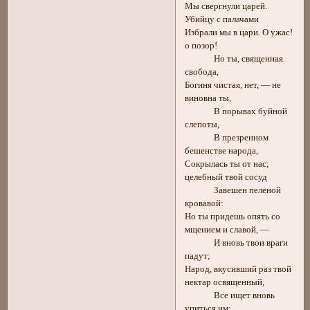
Мы свергнули царей.
Убийцу с палачами
Избрали мы в цари. О ужас!
о позор!
Но ты, священная
свобода,
Богиня чистая, нет, — не
виновна ты,
В порывах буйной
слепоты,
В презренном
бешенстве народа,
Сокрылась ты от нас;
целебный твой сосуд
Завешен пеленой
кровавой:
Но ты придешь опять со
мщением и славой, —
И вновь твои враги
падут;
Народ, вкусивший раз твой
нектар освященный,
Все ищет вновь
упиться им;