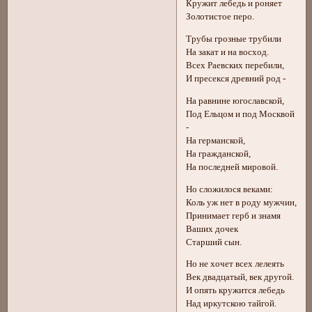
Кружит лебедь и роняет
Золотистое перо.
Трубы грозные трубили
На закат и на восход.
Всех Раевских перебили,
И пресекся древний род -
На равнине югославской,
Под Ельцом и под Москвой
-
На германской,
На гражданской,
На последней мировой.
Но сложилося веками:
Коль уж нет в роду мужчин,
Принимает герб и знамя
Ваших дочек
Старший сын.
Но не хочет всех лелеять
Век двадцатый, век другой.
И опять кружится лебедь
Над иркутскою тайгой.