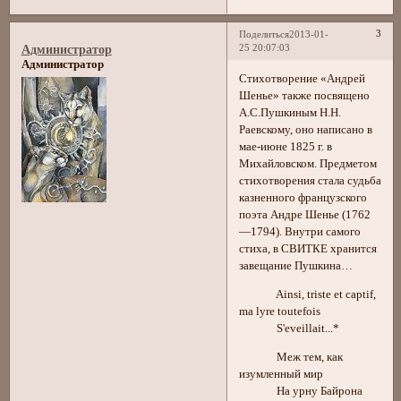
3
Поделиться
2013-01-
25 20:07:03
Администратор
Администратор
Стихотворение «Андрей
Шенье» также посвящено
А.С.Пушкиным Н.Н.
Раевскому, оно написано в
мае-июне 1825 г. в
Михайловском. Предметом
стихотворения стала судьба
казненного французского
поэта Андре Шенье (1762
—1794). Внутри самого
стиха, в СВИТКЕ хранится
завещание Пушкина…
Ainsi, triste et сарtif,
mа lyre toutefois
S'eveillait...*
Меж тем, как
изумленный мир
На урну Байрона