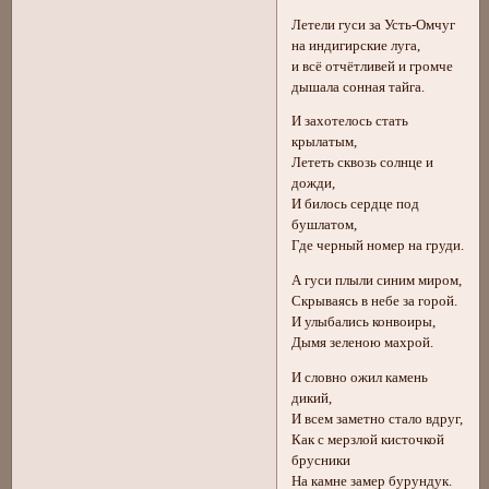
Летели гуси за Усть-Омчуг
на индигирские луга,
и всё отчётливей и громче
дышала сонная тайга.
И захотелось стать
крылатым,
Лететь сквозь солнце и
дожди,
И билось сердце под
бушлатом,
Где черный номер на груди.
А гуси плыли синим миром,
Скрываясь в небе за горой.
И улыбались конвоиры,
Дымя зеленою махрой.
И словно ожил камень
дикий,
И всем заметно стало вдруг,
Как с мерзлой кисточкой
брусники
На камне замер бурундук.