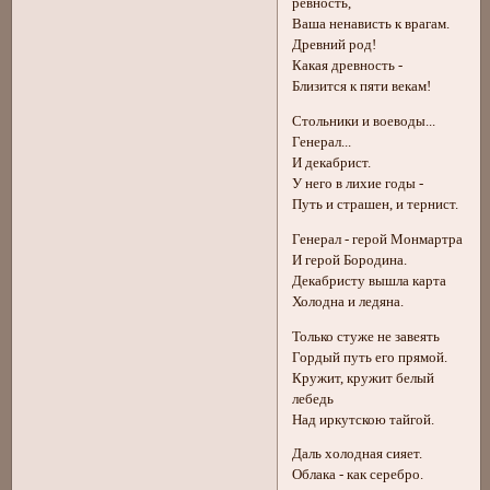
ревность,
Ваша ненависть к врагам.
Древний род!
Какая древность -
Близится к пяти векам!
Стольники и воеводы...
Генерал...
И декабрист.
У него в лихие годы -
Путь и страшен, и тернист.
Генерал - герой Монмартра
И герой Бородина.
Декабристу вышла карта
Холодна и ледяна.
Только стуже не завеять
Гордый путь его прямой.
Кружит, кружит белый
лебедь
Над иркутскою тайгой.
Даль холодная сияет.
Облака - как серебро.