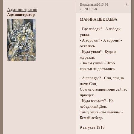
2
Поделиться
2013-01-
25 20:05:58
Администратор
Администратор
МАРИНА ЦВЕТАЕВА
- Где лебеди? - А лебеди
ушли.
- А вороны? - А вороны -
остались.
- Куда ушли? - Куда и
журавли.
- Зачем ушли? - Чтоб
крылья не достались.
- А папа где? - Спи, спи, за
нами Сон,
Сон на степном коне сейчас
приедет.
- Куда возьмет? - На
лебединый Дон.
Там у меня - ты знаешь? -
Белый лебедь...
9 августа 1918