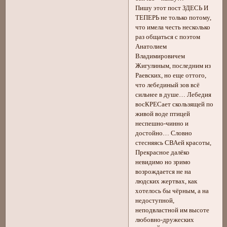
Пишу этот пост ЗДЕСЬ И
ТЕПЕРЬ не только потому,
что имела честь несколько
раз общаться с поэтом
Анатолием
Владимировичем
Жигулиным, последним из
Раевских, но еще оттого,
что лебединый зов всё
сильнее в душе… Лебедия
восКРЕСает скользящей по
живой воде птицей
неспешно-чинно и
достойно… Словно
стесняясь СВАей красоты,
Прекрасное далёко
невидимо но зримо
возрождается не на
людских жертвах, как
хотелось бы чёрным, а на
недоступной,
неподвластной им высоте
любовно-дружеских