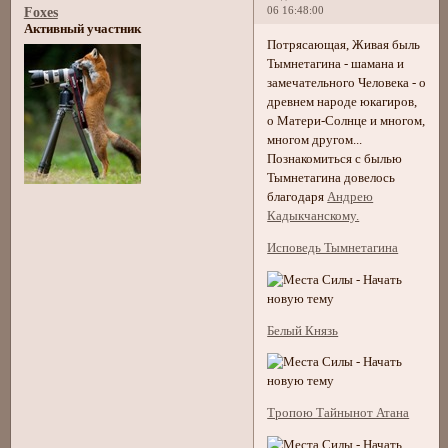
06 16:48:00
Foxes
Активный участник
Потрясающая, Живая быль
Тымнетагина - шамана и
замечательного Человека - о
древнем народе юкагиров,
о Матери-Солнце и многом,
многом другом...
Познакомиться с былью
Тымнетагина довелось
благодаря
Андрею
Кадыкчанскому.
Исповедь Тымнетагина
Белый Князь
Тропою Тайнынот Атана