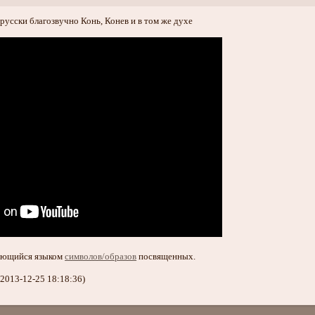
русски благозвучно Конь, Конев и в том же духе
няющийся языком
символов/образов
посвященных.
2013-12-25 18:18:36)