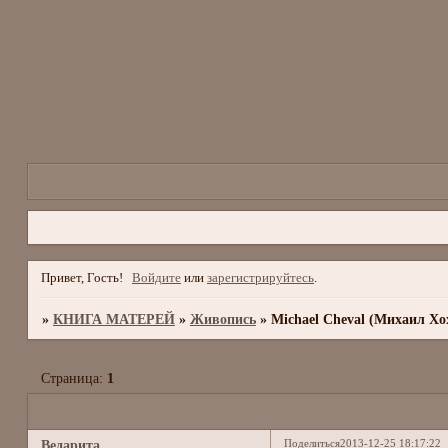
Привет, Гость!
Войдите
или
зарегистрируйтесь
.
»
КНИГА МАТЕРЕЙ
»
Живопись
»
Michael Cheval (Михаил Хо
Страница:
1
Поделиться
2013-12-25 18:17:22
Ведарита