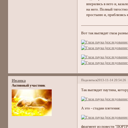
вперились в него и, казалось
на него. Полный тягостного
простыню и, приблизясь к по
_______________________
Вот так выглядят глаза разны
Поделиться
2013-11-14 20:54:26
Иванка
Активный участник
Так выглядит паутина, котор
А это - стадии плетения:
фрагмент из повести "ПОРТР