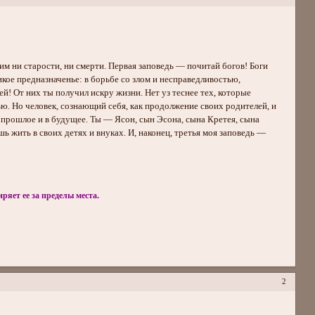
т им ни старости, ни смерти. Первая заповедь — почитай богов! Боги
ликое предназначенье: в борьбе со злом и несправедливостью,
! От них ты получил искру жизни. Нет уз теснее тех, которые
ю. Но человек, сознающий себя, как продолжение своих родителей, и
 прошлое и в будущее. Ты — Ясон, сын Эсона, сына Кретея, сына
ешь жить в своих детях и внуках. И, наконец, третья моя заповедь —
яет ее за пределы места.
2