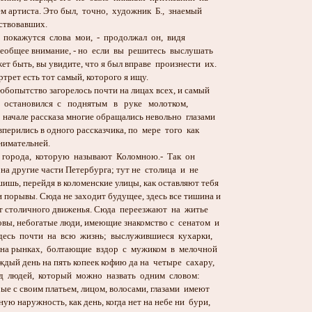
м артиста. Это был, точно, художник Б., знаемый
твовавших.
кажутся слова мои, - продолжал он, видя
общее внимание, - но если вы решитесь выслушать
быть, вы увидите, что я был вправе произнести их.
рет есть тот самый, которого я ищу.
ытство загорелось почти на лицах всех, и самый
 остановился с поднятым в руке молотком,
начале рассказа многие обращались невольно глазами
перились в одного рассказчика, по мере того как
нимательней.
города, которую называют Коломною.- Так он
на другие части Петербурга; тут не столица и не
ь, перейдя в коломенские улицы, как оставляют тебя
порывы. Сюда не заходит будущее, здесь все тишина и
от столичного движенья. Сюда переезжают на житье
ы, небогатые люди, имеющие знакомство с сенатом и
есь почти на всю жизнь; выслужившиеся кухарки,
а рынках, болтающие вздор с мужиком в мелочной
ый день на пять копеек кофию да на четыре сахару,
яд людей, который можно назвать одним словом:
е с своим платьем, лицом, волосами, глазами имеют
 наружность, как день, когда нет на небе ни бури,