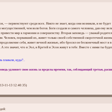
он, — первенствуют среди всех. Никто не знает, когда они возникли, и не буде
ы могущественней, чем воля богов. Боги создали и самого человека, дав ему ве
привести мир к гармонии и совершенству. Вторая заповедь — уважай родителей
и. Человек, порвавший их, живет только своей собственной скоротечной жизнь
 продолжение себя, живет вечной жизнью, ибо бросил он бесконечный мост и в
н. А это значит, что и Эол, и Кретей и Эсон живут в тебе. Вместе с ними ты буд
ь плавали, куда?..
ведь удлиняет свою жизнь за пределы времени, так, соблюдающий третью, расшир
13-11-13 12:40:35)
дей: