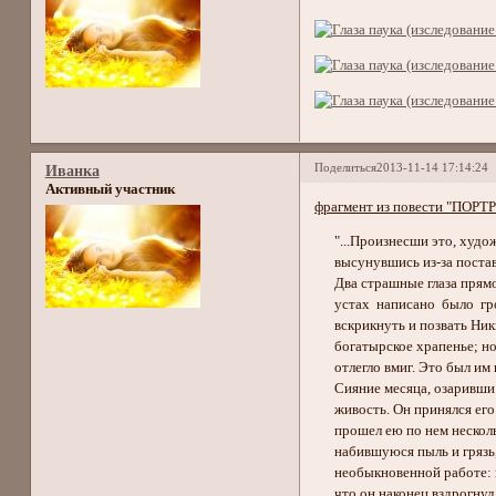
Поделиться
2013-11-14 17:14:24
Иванка
Активный участник
фрагмент из повести "ПОРТР
"...Произнесши это, художн
высунувшись из-за поставл
Два страшные глаза прямо в
устах написано было гроз
вскрикнуть и позвать Ники
богатырское храпенье; но 
отлегло вмиг. Это был им 
Сияние месяца, озаривши к
живость. Он принялся его 
прошел ею по нем несколь
набившуюся пыль и грязь, 
необыкновенной работе: все
что он наконец вздрогнул 