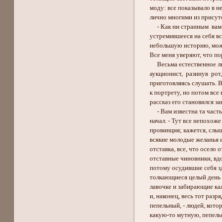
моду: все показывало в не
лично многими из присутс
- Как ни странным вам по
устремившееся на себя все
небольшую историю, может 
Все меня уверяют, что порт
Весьма естественное любоп
аукционист, разинув рот,
приготовляясь слушать. В 
к портрету, но потом все в
рассказ его становился за
- Вам известна та часть 
начал. - Тут все непохоже 
провинция; кажется, слышиш
всякие молодые желанья и 
отставка, все, что осело 
отставные чиновники, вдов
потому осудившие себя зд
толкающиеся целый день н
лавочке и забирающие кажд
и, наконец, весь тот разр
пепельный, - людей, которы
какую-то мутную, пепельную