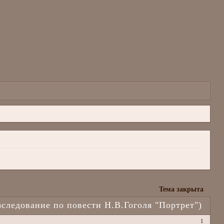
Тема закрыта
зследование по повести Н.В.Гоголя "Портрет")
1