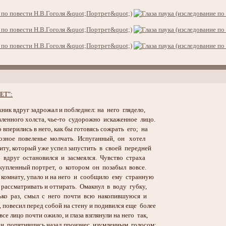
ЕТ":
ик вдруг задрожал и побледнел: на него глядело,
енного холста, чье-то судорожно искаженное лицо.
перились в него, как бы готовясь сожрать его; на
ное повеленье молчать. Испуганный, он хотел
ту, который уже успел запустить в своей передней
вдруг остановился и засмеялся. Чувство страха
купленный портрет, о котором он позабыл вовсе.
омнату, упало и на него и сообщило ему странную
рассматривать и оттирать. Омакнул в воду губку,
ко раз, смыл с него почти всю накопившуюся и
повесил перед собой на стену и подивился еще более
 лицо почти ожило, и глаза взглянули на него так,
и, попятившись назад произнес изумленным голосом: