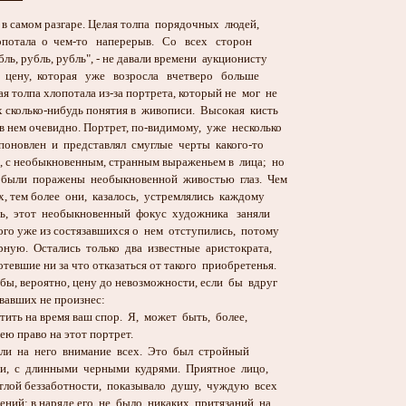
 в самом разгаре. Целая толпа порядочных людей,
потала о чем-то наперерыв. Со всех сторон
ь, рубль, рубль", - не давали времени аукционисту
цену, которая уже возросла вчетверо больше
толпа хлопотала из-за портрета, который не мог не
сколько-нибудь понятия в живописи. Высокая кисть
нем очевидно. Портрет, по-видимому, уже несколько
оновлен и представлял смуглые черты какого-то
 с необыкновенным, странным выраженьем в лица; но
были поражены необыкновенной живостью глаз. Чем
, тем более они, казалось, устремлялись каждому
, этот необыкновенный фокус художника заняли
о уже из состязавшихся о нем отступились, потому
ую. Остались только два известные аристократа,
вшие ни за что отказаться от такого приобретенья.
ы, вероятно, цену до невозможности, если бы вдруг
авших не произнес:
ь на время ваш спор. Я, может быть, более,
ю право на этот портрет.
 на него внимание всех. Это был стройный
ти, с длинными черными кудрями. Приятное лицо,
лой беззаботности, показывало душу, чуждую всех
ий; в наряде его не было никаких притязаний на