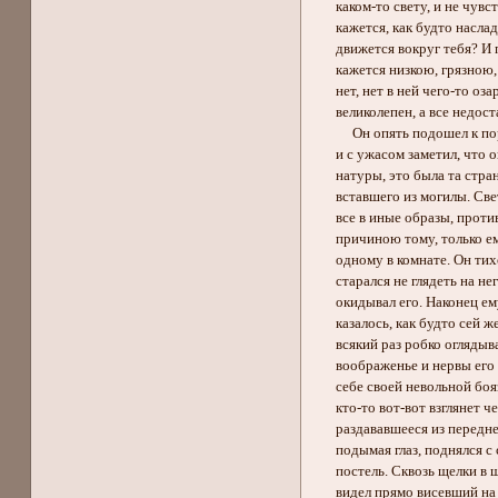
каком-то свету, и не чувс
кажется, как будто насладил
движется вокруг тебя? И п
кажется низкою, грязною, 
нет, нет в ней чего-то оза
великолепен, а все недостае
Он опять подошел к портре
и с ужасом заметил, что он
натуры, это была та стран
вставшего из могилы. Свет
все в иные образы, проти
причиною тому, только ему 
одному в комнате. Он тихо 
старался не глядеть на него
окидывал его. Наконец ему
казалось, как будто сей же
всякий раз робко оглядыва
воображенье и нервы его бы
себе своей невольной боязни
кто-то вот-вот взглянет че
раздававшееся из передней,
подымая глаз, поднялся с с
постель. Сквозь щелки в 
видел прямо висевший на ст