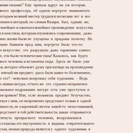
кими глазами!" Ему пришла вдруг на ум история,
оего профессора, об одном портрете знаменитого
торым великий мастер трудился несколько лет и все
ным и который, по словам Вазари, был, однако же,
ннейшее и окончательнейшее произведение искусства.
в нем глаза, которым изумлялись современники; даже
них жилки были не упущены и приданы полотну. Но
 ныне бывшем пред ним, портрете было что-то
е искусство: это разрушало даже гармонию самого
эти были человеческие глаза! Казалось, как будто
го человека и вставлены сюда. Здесь не было уже
 которое объемлет душу при взгляде на произведение
зятый им предмет; здесь было какое-то болезненное,
 это? - невольно вопрошал себя художник. - Ведь
о живая натура; отчего же это странно-неприятное
вальное подражание натуре есть уже проступок и
 криком? Или, если возьмешь предмет безучастно,
уя с ним, он непременно предстанет только в одной
ности, не озаренный светом какой-то непостижимой,
дстанет в той действительности, какая открывается
игнуть прекрасного человека, вооружаешься
секаешь его внутренность и видишь отвратительного
ая, низкая природа является у одного художника в