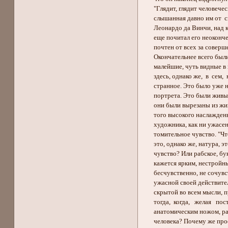
"Глядит, глядит человечес
слышанная давно им от св
Леонардо да Винчи, над ко
еще почитал его неокончен
почтен от всех за соверше
Окончательнее всего были 
малейшие, чуть видные в 
здесь, однако же, в сем,
странное. Это было уже н
портрета. Это были живые, 
они были вырезаны из живо
того высокого наслажденья,
художника, как ни ужасен в
томительное чувство. "Что
это, однако же, натура, эт
чувство? Или рабское, бук
кажется ярким, нестройным
бесчувственно, не сочувств
ужасной своей действитель
скрытой во всем мысли, пре
тогда, когда, желая пост
анатомическим ножом, рас
человека? Почему же прост