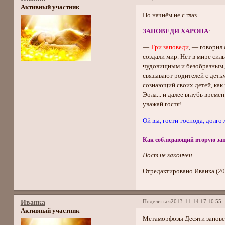
Активный участник
Но начнём не с глаз...
ЗАПОВЕДИ ХАРОНА
:
—
Три заповеди
, — говорил 
создали мир. Нет в мире сил
чудовищным и безобразным, 
связывают родителей с детьм
сознающий своих детей, как
Эола... и далее вглубь време
уважай гостя!
Ой вы, гости-господа, долго л
Как соблюдающий вторую запо
Пост не закончен
Отредактировано Иванка (20
Поделиться
2013-11-14 17:10:55
Иванка
Активный участник
Метаморфозы Десяти запове