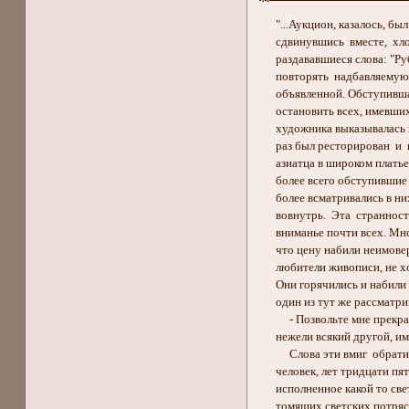
"...Аукцион, казалось, был
сдвинувшись вместе, хло
раздававшиеся слова: "Рубл
повторять надбавляемую 
объявленной. Обступившая 
остановить всех, имевших 
художника выказывалась в 
раз был ресторирован и п
азиатца в широком платье,
более всего обступившие 
более всматривались в них
вовнутрь. Эта странность
вниманье почти всех. Мног
что цену набили неимоверн
любители живописи, не хоте
Они горячились и набили б
один из тут же рассматрив
- Позвольте мне прекратит
нежели всякий другой, име
Слова эти вмиг обратили
человек, лет тридцати пя
исполненное какой то свет
томящих светских потрясен