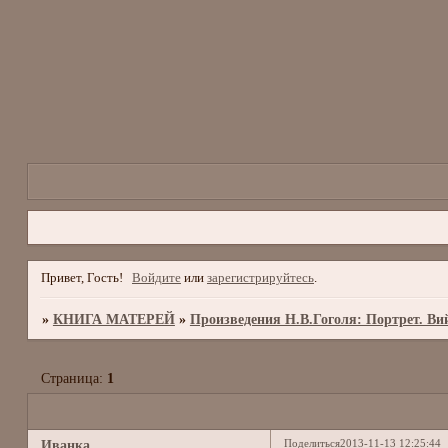
Привет, Гость!
Войдите
или
зарегистрируйтесь
.
»
КНИГА МАТЕРЕЙ
»
Произведения Н.В.Гоголя: Портрет. Ви
Страница:
1
Поделиться
2013-11-13 12:25:44
Иванка