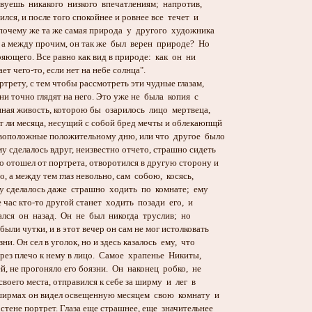
твуешь никакого низкого впечатлениям; напротив,
ся, и после того спокойнее и ровнее все течет и
очему же та же самая природа у другого художника
а между прочим, он так же был верен природе? Но
ряющего. Все равно как вид в природе: как он ни
т чего-то, если нет на небе солнца".
ту, с тем чтобы рассмотреть эти чудные глазам,
и точно глядят на него. Это уже не была копия с
ная живость, которою бы озарилось лицо мертвеца,
 ли месяца, несущий с собой бред мечты и облекаюпщй
воположные положительному дню, или что другое было
сделалось вдруг, неизвестно отчето, страшно сидеть
отошел от портрета, отворотился в другую сторону и
, а между тем глаз невольно, сам собою, косясь,
 сделалось даже страшно ходить по комнате; ему
 час кто-то другой станет ходить позади его, и
лся он назад. Он не был никогда труслив; но
ли чутки, и в этот вечер он сам не мог истолковать
. Он сел в уголок, но и здесь казалось ему, что
рез плечо к нему в лицо. Самое храпенье Никиты,
 не прогоняло его боязни. Он наконец робко, не
воего места, отправился к себе за ширму и лег в
ширмах он видел освещенную месяцем свою комнату и
ене портрет. Глаза еще страшнее, еще значительнее