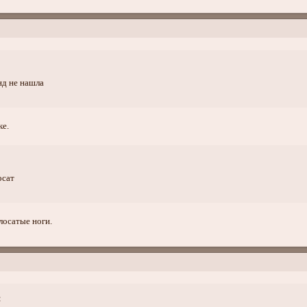
нд не нашла
ке.
осат
лосатые ноги.
: