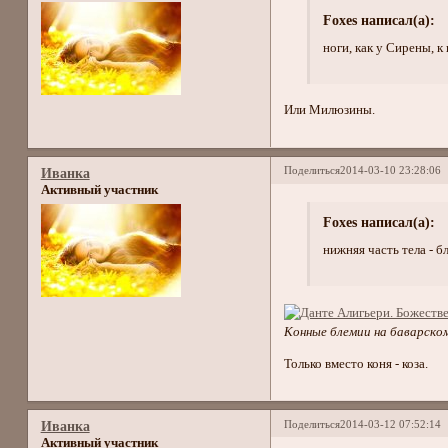
Foxes написал(а):
ноги, как у Сирены, к
Или Милюзины.
Поделиться
2014-03-10 23:28:06
Иванка
Активный участник
Foxes написал(а):
нижняя часть тела - б
Конные блемии на баварско
Только вместо коня - коза.
Поделиться
2014-03-12 07:52:14
Иванка
Активный участник