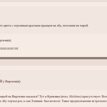
го цвета с огромным красным прыщом на лбу, похожим на чирей.
ргили(я):
:
Й у Виргили(я):
о чирей на Виргилии оказался? Тут и Кривляка (итал. Alichino) присутствует.
о лбу торчал рог, а сам Элликин был волосат. Такое предположение встречалось