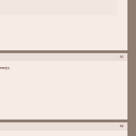
95
имеру.
96