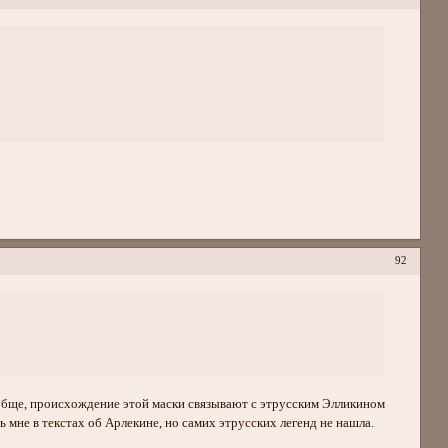
92
 Вообще, происхождение этой маски связывают с этрусским Элликином
 мне в текстах об Арлекине, но самих этрусских легенд не нашла.