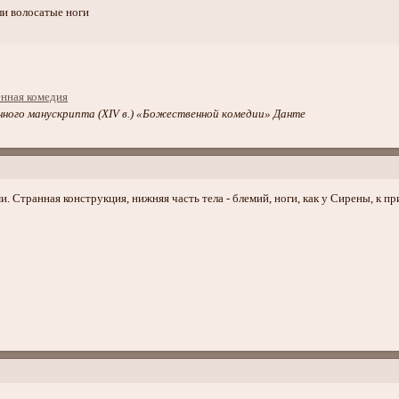
и волосатые ноги
ного манускрипта (XIV в.) «Божественной комедии» Данте
и. Странная конструкция, нижняя часть тела - блемий, ноги, как у Сирены, к пр