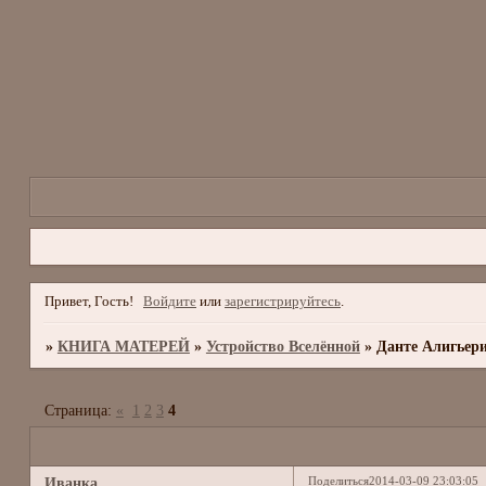
Привет, Гость!
Войдите
или
зарегистрируйтесь
.
»
КНИГА МАТЕРЕЙ
»
Устройство Вселённой
»
Данте Алигьери
Страница:
«
1
2
3
4
Поделиться
2014-03-09 23:03:05
Иванка