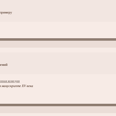
 примеру
лемий
м манускрипте XV века