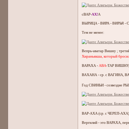
сВАР-
АХ!
А
ВЫРИЦА - ВИРА - ВИРЬЯ - С
Тем не менее:
Вепрь-аватар Вишну ; трет
Хираньякша, который бросил
ВАРАХА -
АВА
-ТАР ВИШНУ,
ВАХАНА - ср. с ВАГИНА, 
Год СВИНЬИ - созвездие Р
ВАР-АХА (ср. с ЧЕРЕП-АХА)
Вергилий - это ВАРАХА, п