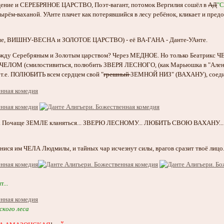
щение и СЕРЕБРЯНОЕ ЦАРСТВО, Поэт-вагант, потомок Вергилия сошёл в
АД
"
дырём-ваханой. УАнте плачет как потерявшийся в лесу ребёнок, кликает и пре
ние, ВИШНУ-ВЕСНА и ЗОЛОТОЕ ЦАРСТВО) - её ВА-ГАНА - Данте-УАнте.
ежду Серебряным и Золотым царством? Через МЕДНОЕ. Но только Беатрикс ЧЕ
ЛОМ (смилостивиться, полюбить ЗВЕРЯ ЛЕСНОГО, (как Марьюшка в "Алень
 т.е. ПОЛЮБИТЬ всем сердцем свой "
грешный
ЗЕМНОЙ НИЗ" (ВАХАНУ), соеди
 Почаще ЗЕМЛЕ кланяться... ЗВЕРЮ ЛЕСНОМУ... ЛЮБИТЬ СВОЮ ВАХАНУ... И 
снися им ЧЕЛА Людмилы, и тайных чар исчезнут силы, врагов сразит твоё лицо.
...
кого леса