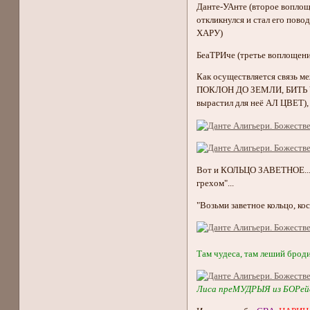
Данте-УАнте (второе вопло
откликнулся и стал его пово
ХАРУ)
БеаТРИче (третье воплоще
Как осуществляется связь м
ПОКЛОН ДО ЗЕМЛИ, БИТЬ ЧЕ
вырастил для неё АЛ ЦВЕТ),
Вот и КОЛЬЦО ЗАВЕТНОЕ...
грехом"...
"Возьми заветное кольцо, ко
Там чудеса, там леший бродит
Лиса преМУДРЫЯ из БОРейс