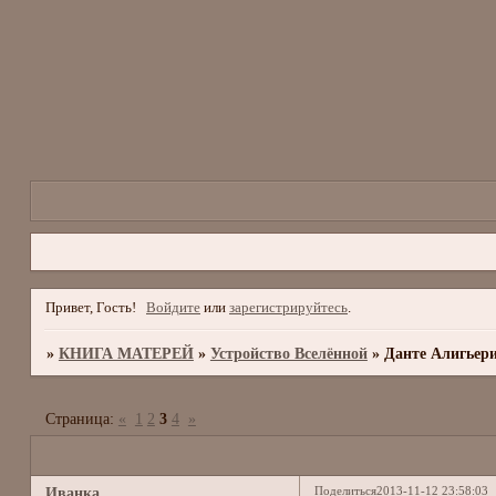
Привет, Гость!
Войдите
или
зарегистрируйтесь
.
»
КНИГА МАТЕРЕЙ
»
Устройство Вселённой
»
Данте Алигьери
Страница:
«
1
2
3
4
»
Поделиться
2013-11-12 23:58:03
Иванка