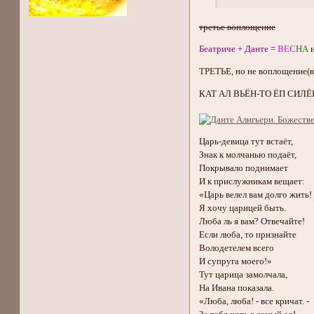
третье воплощение
Беатриче + Данте
=
ВЕС
НА
ТРЕТЬЕ, но не воплощение(в 
КАТ АЛ ВЬЁН-ТО ЁП СИЛ
Царь-девица тут встаёт,
Знак к молчанью подаёт,
Покрывало поднимает
И к прислужникам вещает:
«Царь велел вам долго жить!
Я хочу царицей быть.
Люба ль я вам? Отвечайте!
Если люба, то признайте
Володетелем всего
И супруга моего!»
Тут царица замолчала,
На Ивана показала.
«Люба, люба! - все кричат. -