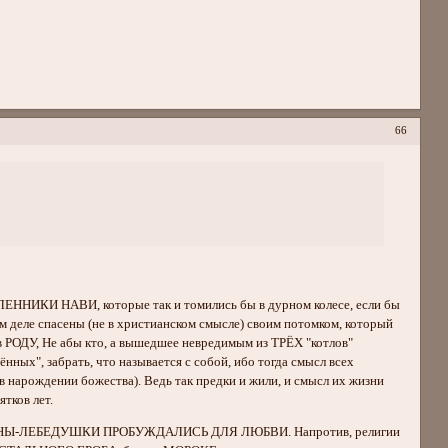
66
ЛЕННИКИ НАВИ, которые так и томились бы в дурном колесе, если бы
мом деле спасены (не в христианском смысле) своим потомком, который
ДУ, Не абы кто, а вышедшее невредимым из ТРЁХ "котлов"
ых", забрать, что называется с собой, ибо тогда смысл всех
в нарождении божества). Ведь так предки и жили, и смысл их жизни
тков лет.
ы ЖЕНЩИНЫ-ЛЕБЕДУШКИ ПРОБУЖДАЛИСЬ ДЛЯ ЛЮБВИ. Напротив, религии