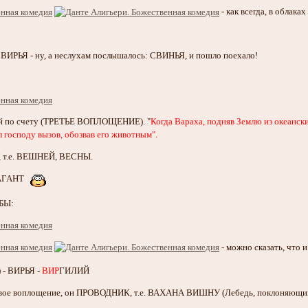
- как всегда, в облака
ВИРЬЯ - ну, а неслухам послышалось: СВИНЬЯ, и пошло поехало!
ий по счету (ТРЕТЬЕ ВОПЛОЩЕНИЕ). "
Когда Вараха, подняв Землю из океанских
 господу вызов, обозвав его животным".
 т.е. ВЕШНЕЙ, ВЕСНЫ.
ВАГАНТ
ЫБЫ:
- можно сказать, что
 - ВИРЬЯ -
ВИР
ГИЛИЙ
ервое воплощение, он ПРОВОДНИК, т.е. ВАХАНА ВИШНУ (Лебедь, поклоня