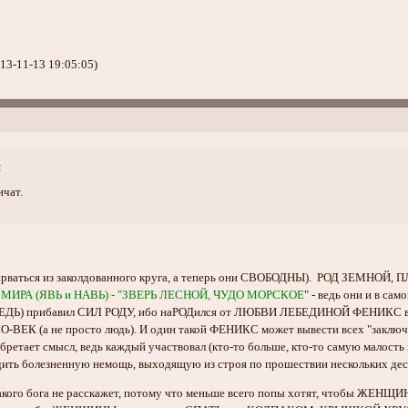
13-11-13 19:05:05)
:
ичат.
ырваться из заколдованного круга, а теперь они СВОБОДНЫ). РОД ЗЕМНОЙ, П
БА МИРА (ЯВЬ и НАВЬ) - "ЗВЕРЬ ЛЕСНОЙ, ЧУДО МОРСКОЕ
" - ведь они и в са
ДЬ) прибавил СИЛ РОДУ, ибо наРОДился от ЛЮБВИ ЛЕБЕДИНОЙ ФЕНИКС в РО
-ВЕК (а не просто людь). И один такой ФЕНИКС может вывести всех "заключённ
ретает смысл, ведь каждый участвовал (кто-то больше, кто-то самую малость 
одить болезненную немощь, выходящую из строя по прошествии нескольких деся
 такого бога не расскажет, потому что меньше всего попы хотят, чтоб