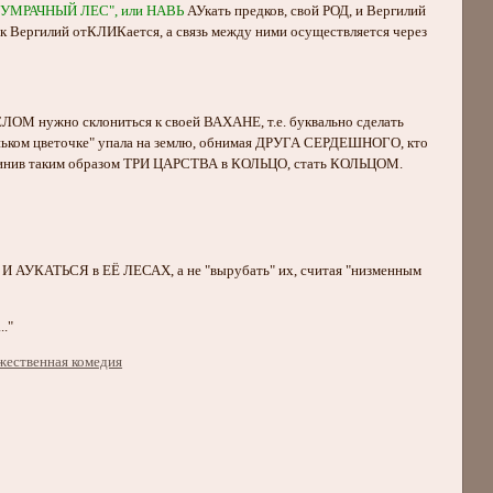
СУМРАЧНЫЙ ЛЕС", или НАВЬ
АУкать предков, свой РОД, и Вергилий
док Вергилий отКЛИКается, а связь между ними осуществляется через
ЛОМ нужно склониться к своей ВАХАНЕ, т.е. буквально сделать
ком цветочке" упала на землю, обнимая ДРУГА СЕРДЕШНОГО, кто
нив таким образом ТРИ ЦАРСТВА в КОЛЬЦО, стать КОЛЬЦОМ.
АУКАТЬСЯ в ЕЁ ЛЕСАХ, а не "вырубать" их, считая "низменным
.."