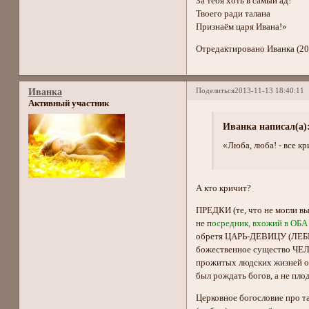
За тебя хоть в самый ад!
Твоего ради талана
Признаём царя Ивана!»
Отредактировано Иванка (20
Поделиться
2013-11-13 18:40:11
Иванка
Активный участник
Иванка написал(а)
«Люба, люба! - все кр
А кто кричит?
ПРЕДКИ (те, что не могли в
не п
осредник, вхожий в О
обретя ЦАРЬ-ДЕВИЦУ (ЛЕБЕ
божественное существо ЧЕЛО
прожитых людских жизней об
был рождать богов, а не пл
Церковное богословие про