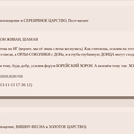
:
 воплощение и СЕРЕБРЯНОЕ ЦАРСТВО, Поэт-вагант
, ДОН ЖИВАН, ШАМАН
 тема на НГ (вернее, мы её лишь слегка коснулись). Как считаешь, осилим на 
 писак, а ОРЛЫ-СОКОЛИКИ с ДОНа, и в глубь-глубинную ДОНЦА могут сходить,
нём тему, будь добр, усилим форум БОРЕЙСКИЙ ХОРОН. А назовём тему так
13-11-13 17:36:12)
:
воплощение, ВИШНУ-ВЕСНА и ЗОЛОТОЕ ЦАРСТВО)