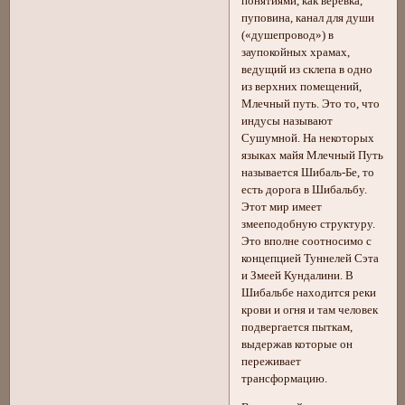
понятиями, как веревка,
пуповина, канал для души
(«душепровод») в
заупокойных храмах,
ведущий из склепа в одно
из верхних помещений,
Млечный путь. Это то, что
индусы называют
Сушумной. На некоторых
языках майя Млечный Путь
называется Шибаль-Бе, то
есть дорога в Шибальбу.
Этот мир имеет
змееподобную структуру.
Это вполне соотносимо с
концепцией Туннелей Сэта
и Змеей Кундалини. В
Шибальбе находится реки
крови и огня и там человек
подвергается пыткам,
выдержав которые он
переживает
трансформацию.