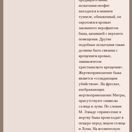
испытания неофит
находился в нижнем
туннеле; обнаженный, он
окроплялся кровью
закланного иерофантом
быка, капавшей с верхнего
помещения. Другие
подобные испытания также
должны быть связаны с
крещением кровью,
эквивалентом
христианского крещения».
Жертвоприношение быка
является «созидающим
убийством». На фресках,
изображающих
жертвоприношение Митры,
присутствуют символы
солнца и луны. По словам
М. Элиаде «принесение в
жертву быка происходит в
пещере перед лицом солнца
и Луны. На космическую