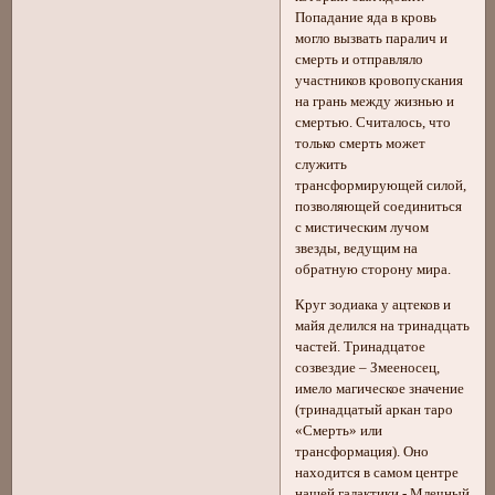
Попадание яда в кровь
могло вызвать паралич и
смерть и отправляло
участников кровопускания
на грань между жизнью и
смертью. Считалось, что
только смерть может
служить
трансформирующей силой,
позволяющей соединиться
с мистическим лучом
звезды, ведущим на
обратную сторону мира.
Круг зодиака у ацтеков и
майя делился на тринадцать
частей. Тринадцатое
созвездие – Змееносец,
имело магическое значение
(тринадцатый аркан таро
«Смерть» или
трансформация). Оно
находится в самом центре
нашей галактики - Млечный