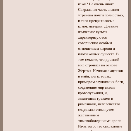
кожи? Не очень много.
Сакральная часть знания
утрачена почти полностью,
и тело превратилось в
комок материи. Древние
языческие культы
характеризуются
совершенно особым
отношением к крови и
плоти живых существ. В
том смысле, что древний
мир строился на основе
Жертвы. Начиная с ацтеков
и майя, для которых
примером служили их боги,
создающие мир актом
кровопускания, и,
заканчивая греками и
римлянами, человечество
следовало этим путем -
жертвенным
«высвобождением» крови.
Из-за того, что сакральные