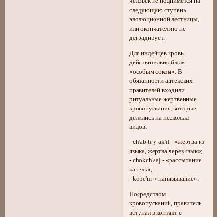
человек не поднимется на
следующую ступень
эволюционной лестницы,
или окончательно не
деградирует.
Для индейцев кровь
действительно была
«особым соком». В
обязанности ацтекских
правителей входили
ритуальные жертвенные
кровопускания, которые
делились на несколько
видов:
- ch'ab ti y-ak'il - «жертва из
языка, жертва через язык»;
- chokch'aaj - «рассыпание
капель»;
- kope'm- «нанизывание».
Посредством
кровопусканий, правитель
вступал в контакт с