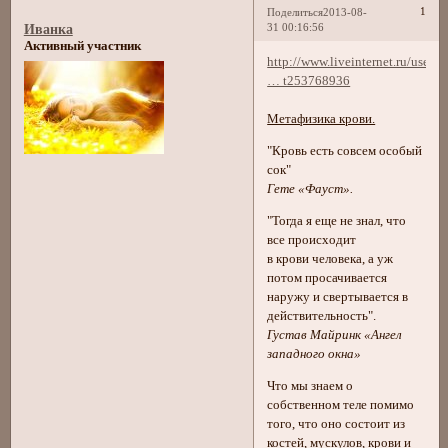
1
Поделиться
2013-08-
31 00:16:56
Иванка
Активный участник
http://www.liveinternet.ru/users/
… t253768936
Метафизика крови.
"Кровь есть совсем особый
сок"
Гете «Фауст».
"Тогда я еще не знал, что
все происходит
в крови человека, а уж
потом просачивается
наружу и свертывается в
действительность".
Густав Майринк «Ангел
западного окна»
Что мы знаем о
собственном теле помимо
того, что оно состоит из
костей, мускулов, крови и