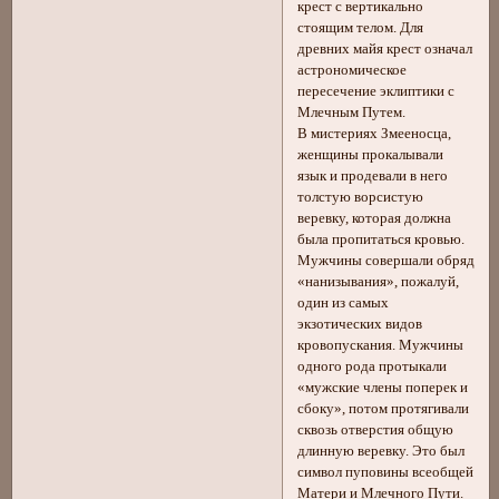
крест с вертикально
стоящим телом. Для
древних майя крест означал
астрономическое
пересечение эклиптики с
Млечным Путем.
В мистериях Змееносца,
женщины прокалывали
язык и продевали в него
толстую ворсистую
веревку, которая должна
была пропитаться кровью.
Мужчины совершали обряд
«нанизывания», пожалуй,
один из самых
экзотических видов
кровопускания. Мужчины
одного рода протыкали
«мужские члены поперек и
сбоку», потом протягивали
сквозь отверстия общую
длинную веревку. Это был
символ пуповины всеобщей
Матери и Млечного Пути.