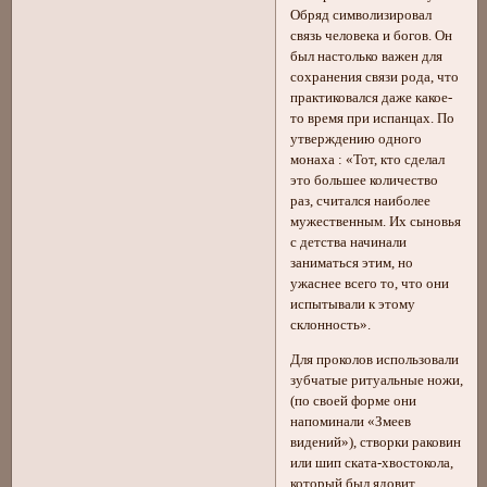
Обряд символизировал
связь человека и богов. Он
был настолько важен для
сохранения связи рода, что
практиковался даже какое-
то время при испанцах. По
утверждению одного
монаха : «Тот, кто сделал
это большее количество
раз, считался наиболее
мужественным. Их сыновья
с детства начинали
заниматься этим, но
ужаснее всего то, что они
испытывали к этому
склонность».
Для проколов использовали
зубчатые ритуальные ножи,
(по своей форме они
напоминали «Змеев
видений»), створки раковин
или шип ската-хвостокола,
который был ядовит.