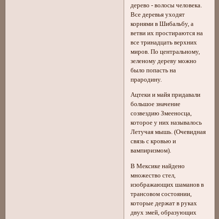
дерево - волосы человека.
Все деревья уходят
корнями в Шибальбу, а
ветви их простираются на
все тринадцать верхних
миров. По центральному,
зеленому дереву можно
было попасть на
прародину.
Ацтеки и майя придавали
большое значение
созвездию Змееносца,
которое у них называлось
Летучая мышь. (Очевидная
связь с кровью и
вампиризмом).
В Мексике найдено
множество стел,
изображающих шаманов в
трансовом состоянии,
которые держат в руках
двух змей, образующих