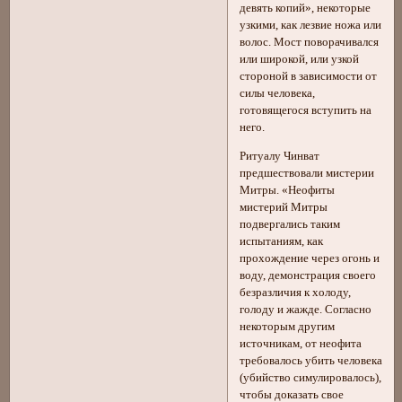
девять копий», некоторые
узкими, как лезвие ножа или
волос. Мост поворачивался
или широкой, или узкой
стороной в зависимости от
силы человека,
готовящегося вступить на
него.
Ритуалу Чинват
предшествовали мистерии
Митры. «Неофиты
мистерий Митры
подвергались таким
испытаниям, как
прохождение через огонь и
воду, демонстрация своего
безразличия к холоду,
голоду и жажде. Согласно
некоторым другим
источникам, от неофита
требовалось убить человека
(убийство симулировалось),
чтобы доказать свое