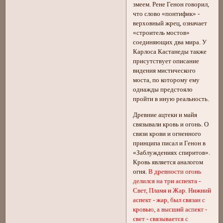
змеем. Рене Генон говорил,
что слово «понтифик» -
верховный жрец, означает
«строитель мостов»
соединяющих два мира. У
Карлоса Кастанеды также
присутствует описание
видения мистического
моста, по которому ему
однажды предстояло
пройти в иную реальность.
Древние ацтеки и майя
связывали кровь и огонь. О
связи крови и огненного
принципа писал и Генон в
«Заблуждениях спиритов».
Кровь является аналогом
огня.
В древности огонь
делился на три аспекта -
Свет, Пламя и Жар. Нижний
аспект - жар, был связан с
кровью, а высший аспект -
свет - связывается с