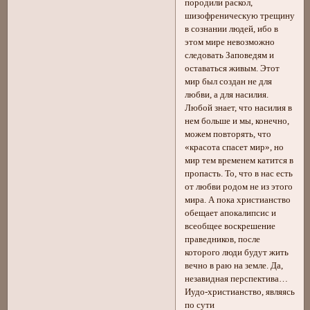
породили раскол,
шизофреническую трещину
в сознании людей, ибо в
этом мире невозможно
следовать Заповедям и
оставаться живым. Этот
мир был создан не для
любви, а для насилия.
Любой знает, что насилия в
нем больше и мы, конечно,
можем повторять, что
«красота спасет мир», но
мир тем временем катится в
пропасть. То, что в нас есть
от любви родом не из этого
мира. А пока христианство
обещает апокалипсис и
всеобщее воскрешение
праведников, после
которого люди будут жить
вечно в раю на земле. Да,
незавидная перспектива…
Иудо-христианство, являясь
по сути