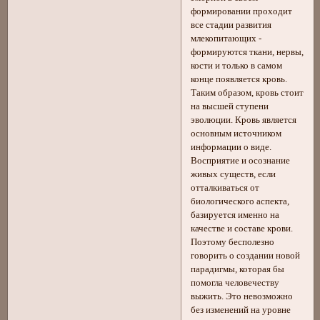
формировании проходит
все стадии развития
млекопитающих -
формируются ткани, нервы,
кости и только в самом
конце появляется кровь.
Таким образом, кровь стоит
на высшей ступени
эволюции. Кровь является
основным источником
информации о виде.
Восприятие и осознание
живых существ, если
отталкиваться от
биологического аспекта,
базируется именно на
качестве и составе крови.
Поэтому бесполезно
говорить о создании новой
парадигмы, которая бы
помогла человечеству
выжить. Это невозможно
без изменений на уровне