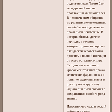
родственников. Таким был
весь древний мир на
протяжении миллионов лет.
В человеческом обществе
до развития межплеменных
связей близкородственные
браки были неизбежны. В
истории бывали долгие
периоды, в течение
которых группа из сорока-
пятидесяти человек могла
прожить в полной изоляции
от всего остального мира.
Сегодня мы говорим о
кровосмесительных браках
египетских фараонов как о
попытке удержать власть в
руках узкого круга лиц.
Однако они были связаны с
сохранением особого рода
знания.
Известно, что человеческий
эмбрион в своем