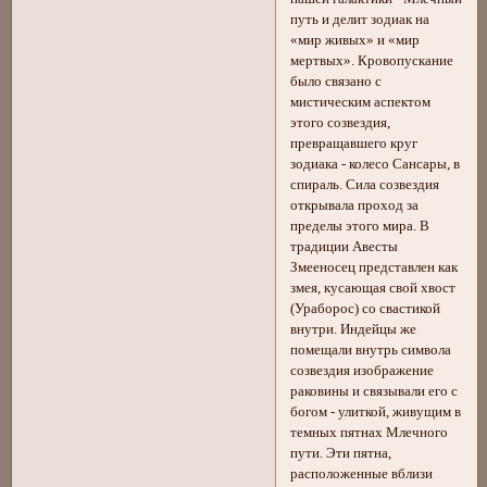
путь и делит зодиак на
«мир живых» и «мир
мертвых». Кровопускание
было связано с
мистическим аспектом
этого созвездия,
превращавшего круг
зодиака - колесо Сансары, в
спираль. Сила созвездия
открывала проход за
пределы этого мира. В
традиции Авесты
Змееносец представлен как
змея, кусающая свой хвост
(Ураборос) со свастикой
внутри. Индейцы же
помещали внутрь символа
созвездия изображение
раковины и связывали его с
богом - улиткой, живущим в
темных пятнах Млечного
пути. Эти пятна,
расположенные вблизи