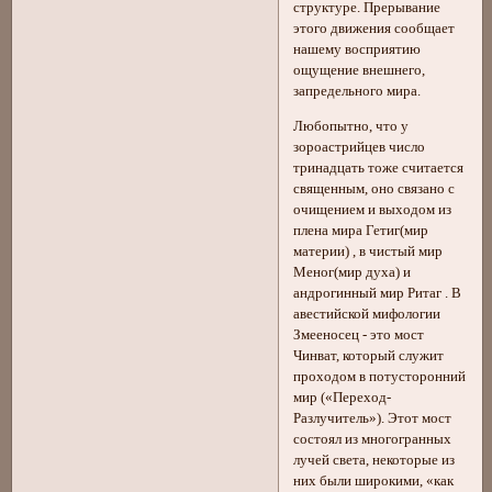
структуре. Прерывание
этого движения сообщает
нашему восприятию
ощущение внешнего,
запредельного мира.
Любопытно, что у
зороастрийцев число
тринадцать тоже считается
священным, оно связано с
очищением и выходом из
плена мира Гетиг(мир
материи) , в чистый мир
Меног(мир духа) и
андрогинный мир Ритаг . В
авестийской мифологии
Змееносец - это мост
Чинват, который служит
проходом в потусторонний
мир («Переход-
Разлучитель»). Этот мост
состоял из многогранных
лучей света, некоторые из
них были широкими, «как