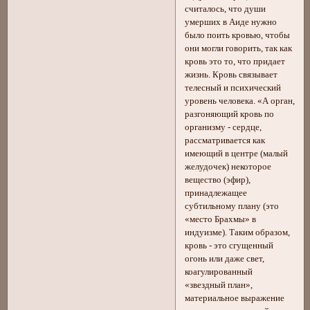
считалось, что души
умерших в Аиде нужно
было поить кровью, чтобы
они могли говорить, так как
кровь это то, что придает
жизнь. Кровь связывает
телесный и психический
уровень человека. «А орган,
разгоняющий кровь по
организму - сердце,
рассматривается как
имеющий в центре (малый
желудочек) некоторое
вещество (эфир),
принадлежащее
субтильному плану (это
«место Брахмы» в
индуизме). Таким образом,
кровь - это сгущенный
огонь или даже свет,
коагулированный
«звездный план»,
материальное выражение