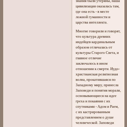
знания были утеряны, наша
цивилизация оказалась там,
где она есть - в месте
ложной гуманности и
царства интеллекта.
Многие говорили и говорят,
что культура древних
индейцев кардинальным
образом отличалась от
культуры Старого Света, и
главное отличие
заключалось в ином
отношении к смерти. Иудо-
христианская религиозная
волна, прокатившаяся по
Западному миру, принесла
Заповеди и понятия морали,
основывающиеся на идее
греха и покаяния с их
спутниками - Адом и Раем,
с их кастрированным
представлением о душе
человеческой. Заповеди