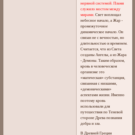
нервной системой. Пламя
служило мостом между
мирами.
Свет воплощал
небесное начало, а Жар -
промежуточное
динамическое начало. Он
связан не с вечностью, но
длительностью и временем.
Считается, что из Света
созданы Ангелы, а из Жара
- Демоны. Таким образом,
кровь в человеческом
организме это
«магическая» субстанция,
связанная с низшими,
«демоническими»
аспектами жизни. Именно
поэтому кровь
использовали для
путешествия по Теневой
стороне Древа познания
добра и зла.
В Древней Греции