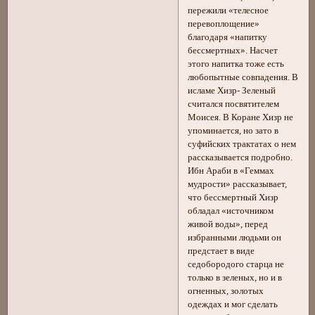
пережили «телесное
перевоплощение»
благодаря «напитку
бессмертных». Насчет
этого напитка тоже есть
любопытные совпадения. В
исламе Хизр- Зеленый
считался посвятителем
Моисея. В Коране Хизр не
упоминается, но зато в
суфийских трактатах о нем
рассказывается подробно.
Ибн Араби в «Геммах
мудрости» рассказывает,
что бессмертный Хизр
обладал «источником
живой воды», перед
избранными людьми он
предстает в виде
седобородого старца не
только в зеленых, но и в
огненных, золотых
одеждах и мог сделать