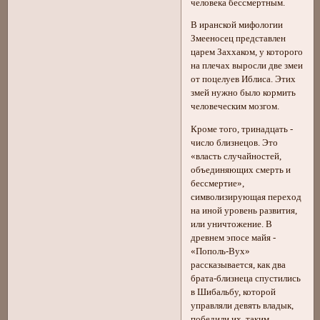
человека бессмертным.
В иранской мифологии
Змееносец представлен
царем Заххаком, у которого
на плечах выросли две змеи
от поцелуев Иблиса. Этих
змей нужно было кормить
человеческим мозгом.
Кроме того, тринадцать -
число близнецов. Это
«власть случайностей,
объединяющих смерть и
бессмертие»,
символизирующая переход
на иной уровень развития,
или уничтожение. В
древнем эпосе майя -
«Пополь-Вух»
рассказывается, как два
брата-близнеца спустились
в Шибальбу, которой
управляли девять владык,
победили их, таким