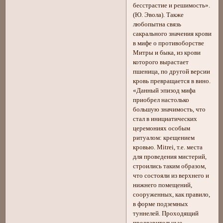
бесстрастие и решимость».
(Ю. Эвола). Также
любопытна связь
сакрального значения крови
в мифе о противоборстве
Митры и быка, из крови
которого вырастает
пшеница, по другой версии
кровь превращается в вино.
«Данный эпизод мифа
приобрел настолько
большую значимость, что
стал в инициатических
церемониях особым
ритуалом: крещением
кровью. Mitrei, т.е. места
для проведения мистерий,
строились таким образом,
что состояли из верхнего и
нижнего помещений,
сооруженных, как правило,
в форме подземных
туннелей. Проходящий
предварительные