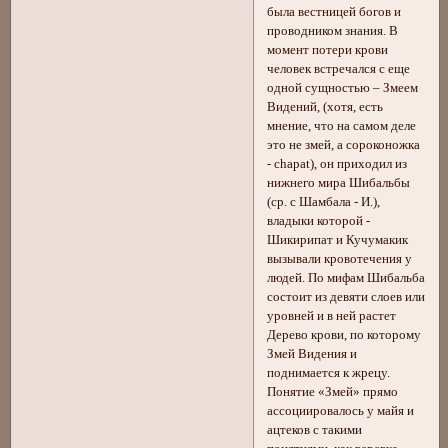
была вестницей богов и
проводником знания. В
момент потери крови
человек встречался с еще
одной сущностью – Змеем
Видений, (хотя, есть
мнение, что на самом деле
это не змей, а сороконожка
- сhapat), он приходил из
нижнего мира Шибальбы
(ср. с Шамбала - И.),
владыки которой -
Шикирипат и Кучумакик
вызывали кровотечения у
людей. По мифам Шибальба
состоит из девяти слоев или
уровней и в ней растет
Дерево крови, по которому
Змей Видения и
поднимается к жрецу.
Понятие «Змей» прямо
ассоциировалось у майя и
ацтеков с такими