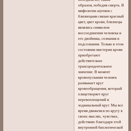
образом, победив смерть. В
мифологии ацтеков с
близнецами связан красный
цвет, цвет крови, близнецы
являлись символом
воссоединения человека и
его двойника, сознания и
подсознания. Только в этом
состоянии мистерии крови
приобретают
действительно
трансцендентальное
значение. В момент
кровопускания человек
размыкает круг
кровообращения, который
олицетворяет круг
перевоплощений и
зодиакальный круг. Мы все
время движемся по кругу в
своих мыслях, чувствах,
действиях благодаря этой
внутренней биологической