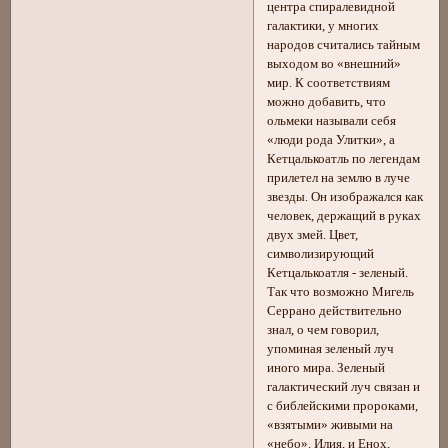
центра спиралевидной
галактики, у многих
народов считались тайным
выходом во «внешний»
мир. К соответствиям
можно добавить, что
ольмеки называли себя
«люди рода Улитки», а
Кетцалькоатль по легендам
прилетел на землю в луче
звезды. Он изображался как
человек, держащий в руках
двух змей. Цвет,
символизирующий
Кетцалькоатля - зеленый.
Так что возможно Мигель
Серрано действительно
знал, о чем говорил,
упоминая зеленый луч
иного мира. Зеленый
галактический луч связан и
с библейскими пророками,
«взятыми» живыми на
«небо». Илия, и Енох,