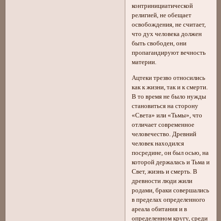
контринициатической
религией, не обещает
освобождения, не считает,
что дух человека должен
быть свободен, они
пропагандируют вечность
материи.
Ацтеки трезво относились
как к жизни, так и к смерти.
В то время не было нужды
становиться на сторону
«Света» или «Тьмы», что
отличает современное
человечество. Древний
человек находился
посредине, он был осью, на
которой держалась и Тьма и
Свет, жизнь и смерть. В
древности люди жили
родами, браки совершались
в пределах определенного
ареала обитания и в
определенном кругу, среди