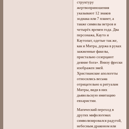
структуру
жертвоприношения
указывают 12 знаков
зодиака или 7 планет, а
также символы ветров и
четырёх времен года. Два
персонажа, Кауто и
Каутопат, одетые так же,
как и Митра, держа в руках
зажженные факелы,
пристально созерцают
деяние бога». Внизу фрески
изображен змей.
Христианские апологеты
относились весьма
отрицательно к ритуалам
Митры, видя в них
дьявольскую имитацию
евхаристии.
Магический переход в
других мифологемах
символизировался радугой,
небесным драконом или