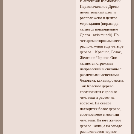
В ацтекской космологии
Первоначальное Древо
имеет зеленый цвет и
расположено в центре
мироздания (пирамида
является воплощением
Древа - axis mundi). По
четырем сторонам света
расположены еще четыре
дерева – Красное, Белое,
Желтое и Черное. Они
являются стражами
направлений и связаны с
различными аспектами
Человека, как микрокосма.
Так Красное дерево
соотносится с кровью
человека и растет на
востоке. На севере
находится белое дерево,
соотносимое с костями
человека. На юге желтое
дерево- кожа, а на западе
располагается черное