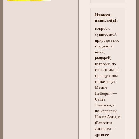
Иванка
написал(а):
вопрос о
сущностной
природе этих
всадников
ночи,
рыцарей,
которых, по
его словам, на
французском
языке зовут
Mesnie
Hellequin —
Свита
Эллекена, а
по-испански
Huesta Antigua
(Exercitus
antiquus) —
древнее