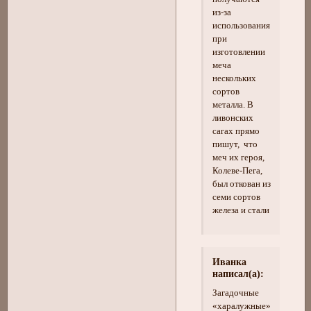
из-за
использования
при
изготовлении
меча
нескольких
сортов
металла. В
ливонских
сагах прямо
пишут, что
меч их героя,
Колеве-Пега,
был откован из
семи сортов
железа и стали
Иванка
написал(а):
Загадочные
«харалужные»