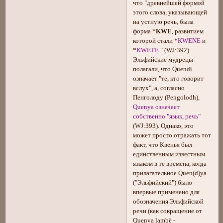
что "древнейшей формой
этого слова, указывающей
на устную речь, была
форма *
KWE
, развитием
которой стали *
KWENE
и
*
KWETE
" (WJ:392).
Эльфийские мудрецы
полагали, что Quendi
означает "те, кто говорит
вслух", а, согласно
Пенголоду (Pengolodh),
Quenya означает
собственно "язык, речь"
(WJ:393). Однако, это
может просто отражать тот
факт, что Квенья был
единственным известным
языком в те времена, когда
прилагательное Quen(d)ya
("Эльфийский") было
впервые применено для
обозначения Эльфийской
речи (как сокращение от
Quenya lambë -