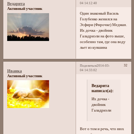
04 14:12:40
Ведарита
Активный участник
Один знакомый Василь
Голубенко женился на
Эсфири (Фирочке) Медман.
Их дочка - двойник
Галадриэли на фото выше,
особенно там, где она воду
льет из кувшина
32
Поделиться
2014-03-
04 14:33:02
Иванка
Активный участник
Ведарита
написал(а):
Их дочка -
двойник
Галадриэли
Вот о том и речь, что нюх