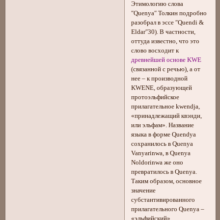
Этимологию слова
″Quenya″ Толкин подробно
разобрал в эссе ″Quendi &
Eldar″30). В частности,
оттуда известно, что это
слово восходит к
древнейшей основе KWE
(связанной с речью), а от
нее – к производной
KWENE, образующей
протоэльфийское
прилагательное kwendja,
«принадлежащий квэнди,
или эльфам». Название
языка в форме Quendya
сохранилось в Quenya
Vanyarinwa, в Quenya
Noldorinwa же оно
превратилось в Quenya.
Таким образом, основное
значение
субстантивированного
прилагательного Quenya –
«эльфийский»,