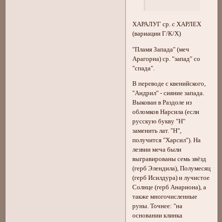
ХАРАЛУГ ср. с ХАРЛЕХ
(вариации Г/К/Х)
"Пламя Запада" (меч
Арагорна) ср. "запад" со
"спада".
В переводе с квенийского,
"Андрил" - сияние запада.
Выкован в Раздоле из
обломков Нарсила (если
русскую букву "Н"
заменить лат. "Н",
получится "Харсил"). На
лезвии меча были
выгравированы семь звёзд
(герб Элендила), Полумесяц
(герб Исилдура) и лучистое
Солнце (герб Анариона), а
также многочисленные
руны. Точнее: "на
основании клинка