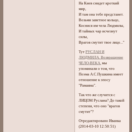
На Киев снидет кроткий
мир,
И там она тебе предстанет.
Возьми заветное кольцо,
Коснися им чела Людмилы,
И тайных чар исчезнут
силы,
Врагов смутит твое лицо..."
Тут
РУСЛАН И
ЛЮДМИЛА. Возвращение
ЧЕЛО-ВЕКА.
мы
упоминали о том, что
Поэма А.С.Пушкина имеет
отношение к эпосу
"Рамаяна".
Так что же случится с
ЛИЦОМ Руслана? До такой
степени, что оно "врагов
смутит"?
Отредактировано Иванка
(2014-03-10 12:50:51)