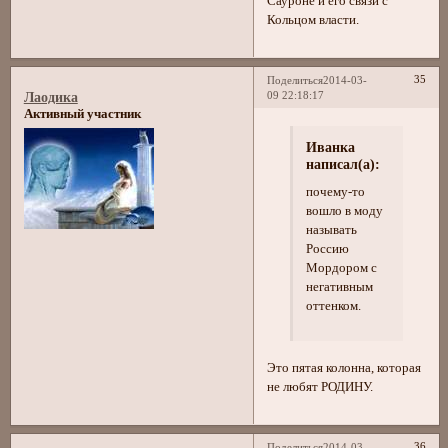
Сауроне и его связи с
Кольцом власти.
35
Поделиться
2014-03-
09 22:18:17
Лаодика
Активный участник
Иванка
написал(а):
почему-то
вошло в моду
называть
Россию
Мордором с
негативным
оттенком.
Это пятая колонна, которая
не любят РОДИНУ.
36
Поделиться
2014-03-