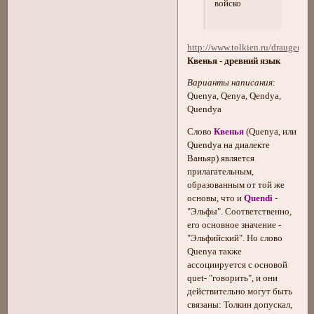
войско
http://www.tolkien.ru/drauger/q
Квенья - древний язык
Варианты написания
:
Quenya, Qenya, Qendya,
Quendya
Слово
Квенья
(Quenya, или
Quendya на диалекте
Ваньяр) является
прилагательным,
образованным от той же
основы, что и
Quendi
-
"Эльфы". Соответственно,
его основное значение -
"Эльфийский". Но слово
Quenya также
ассоциируется с основой
quet- "говорить", и они
действительно могут быть
связаны: Толкин допускал,