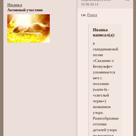
10 06:34:14
Иванка
Активный участник
см.
Рамея
Иванка
написал(а):
в
скандинавской
поэме
«Сказание о
Беовульфе»
упоминается
меч с
похожим
(warm-fa -
«светлый
червь»)
названием
узора.
Разнообразные
оттенки
деталей узора
получаются