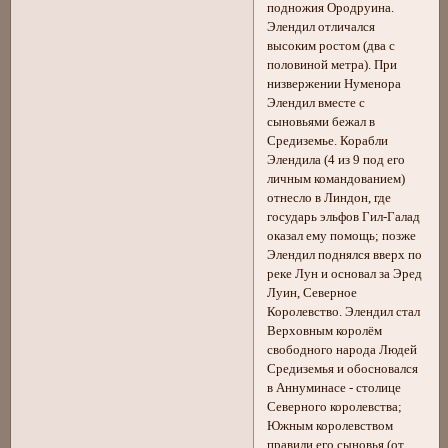
подножия Ородруина.
Элендил отличался
высоким ростом (два с
половиной метра). При
низвержении Нуменора
Элендил вместе с
сыновьями бежал в
Средиземье. Корабли
Элендила (4 из 9 под его
личным командованием)
отнесло в Линдон, где
государь эльфов Гил-Галад
оказал ему помощь; позже
Элендил поднялся вверх по
реке Лун и основал за Эред
Луин, Северное
Королевство. Элендил стал
Верховным королём
свободного народа Людей
Средиземья и обосновался
в Аннуминасе - столице
Северного королевства;
Южным королевством
правили его сыновья (от