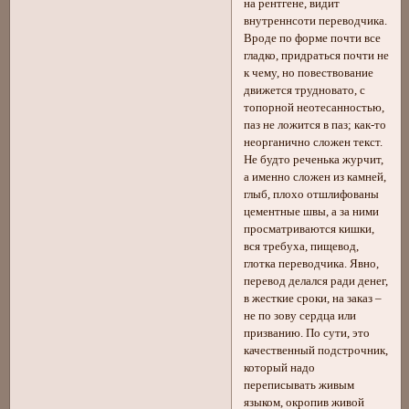
на рентгене, видит
внутреннсоти переводчика.
Вроде по форме почти все
гладко, придраться почти не
к чему, но повествование
движется трудновато, с
топорной неотесанностью,
паз не ложится в паз; как-то
неорганично сложен текст.
Не будто реченька журчит,
а именно сложен из камней,
глыб, плохо отшлифованы
цементные швы, а за ними
просматриваются кишки,
вся требуха, пищевод,
глотка переводчика. Явно,
перевод делался ради денег,
в жесткие сроки, на заказ –
не по зову сердца или
призванию. По сути, это
качественный подстрочник,
который надо
переписывать живым
языком, окропив живой