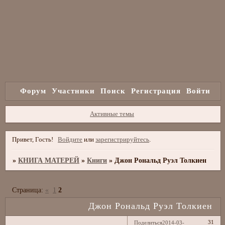
Форум
Участники
Поиск
Регистрация
Войти
Активные темы
Привет, Гость!
Войдите
или
зарегистрируйтесь
.
»
КНИГА МАТЕРЕЙ
»
Книги
»
Джон Рональд Руэл Толкиен
Страница:
«
1
2
Джон Рональд Руэл Толкиен
31
Поделиться
2014-03-