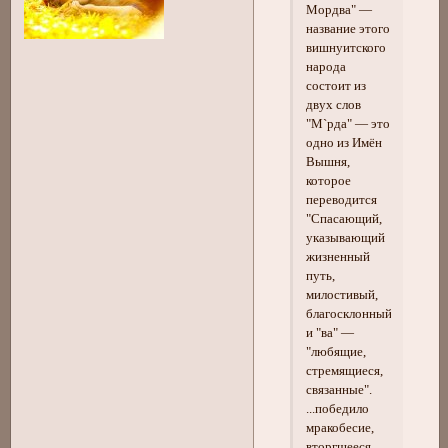
Мордва" —
название этого
вишнуитского
народа
состоит из
двух слов
"М`рда" — это
одно из Имён
Вышня,
которое
переводится
"Спасающий,
указывающий
жизненный
путь,
милостивый,
благосклонный",
и "ва" —
"любящие,
стремящиеся,
связанные".
...победило
мракобесие,
вторгшееся