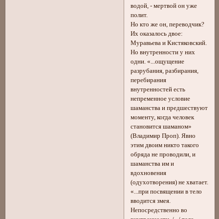
водой, - мертвой он уже
полит.
Но кто же он, переводчик?
Их оказалось двое:
Муравьева и Кистяковский.
Но внутренности у них
одни. «...ощущение
разрубания, разбирания,
перебирания
внутренностей есть
непременное условие
шаманства и предшествуют
моменту, когда человек
становится шаманом»
(Владимир Проп). Явно
этим двоим никто такого
обряда не проводили, и
шаманства им и
вдохновения
(одухотворения) не хватает.
«...при посвящении в тело
вводится змея.
Непосредственно во