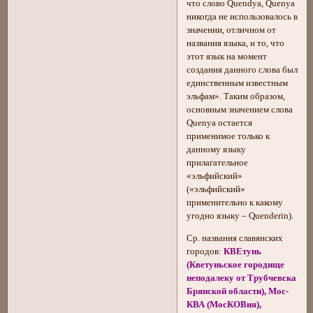
что слово Quendya, Quenya
никогда не использовалось в
значении, отличном от
названия языка, и то, что
этот язык на момент
создания данного слова был
единственным известным
эльфам». Таким образом,
основным значением слова
Quenya остается
применимое только к
данному языку
прилагательное
«эльфийский»
(«эльфийский»
применительно к какому
угодно языку – Quenderin).
Ср. названия славянских
городов:
КВЕтунь
(Кветуньское городище
неподалеку от Трубчевска
Брянской области), Мос-
КВА (МосКОВия),