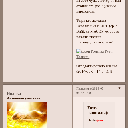
на своё-чужое потерян, или
отбили его французским
парфюмом.
Тогда кто же таков
"Аполлон из ВЕЙИ" (ср. с
Вий), на МАСКУ которого
похожа внешне
голливудская актриса?
Отредактировано Иванка
(2014-03-04 14:34:14)
33
Поделиться
2014-03-
05 22:07:05
Иванка
Активный участник
Foxes
написал(а):
Harle
quin