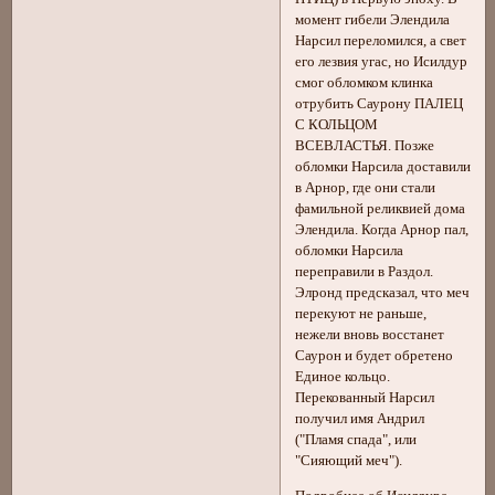
момент гибели Элендила
Нарсил переломился, а свет
его лезвия угас, но Исилдур
смог обломком клинка
отрубить Саурону ПАЛЕЦ
С КОЛЬЦОМ
ВСЕВЛАСТЬЯ. Позже
обломки Нарсила доставили
в Арнор, где они стали
фамильной реликвией дома
Элендила. Когда Арнор пал,
обломки Нарсила
переправили в Раздол.
Элронд предсказал, что меч
перекуют не раньше,
нежели вновь восстанет
Саурон и будет обретено
Единое кольцо.
Перекованный Нарсил
получил имя Андрил
("Пламя спада", или
"Сияющий меч").