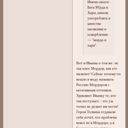
Имена своего
Бога М'рда и
Хари, начали
употреблять в
качестве
насмешки и
оскорбления
— "морда и
харя".
Вот и Иванка о том же: не
так плох Мордор, как его
малюют! Сейчас почему-то
вошло в моду называть
Россию Мордором с
негативным оттенком.
Удивляют Иванку те, кто
так поступает, - это уж
точно не делает им чести!
Герои Толкина отдавали
себе отчёт, что проблема
вовсе не в Мордоре, а в