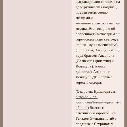
выгравировано солнце, а на
доле руническая надпись,
прерываемая семью
звёздами и
заканчивающаяся символом
месяца. Это говорило об
особенности меча: днём он
горел солнечным светом, а
ночью - лунным сиянием".
(Т.образом, Элендил - отец
двух братьев, Анариона
(Солнечная династия) и
Исилдура (Лунная
династия). Анарион и
Исилдур - ДВА первые
короля Гондора.
(О королях Нуменора см.
http://tolkien-
world.com/forum/vopros_sr/topic
45.html
) Вместе с
эльфийским королём Гил-
Галадом Элендил погиб в
поединке с Сауроном у