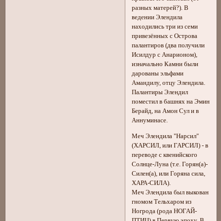
разных матерей?). В
ведении Элендила
находились три из семи
привезённых с Острова
палантиров (два получили
Исилдур с Анарионом),
изначально Камни были
дарованы эльфами
Амандилу, отцу Элендила.
Палантиры Элендил
поместил в башнях на Эмин
Берайд, на Амон Сул и в
Аннуминасе.
Меч Элендила "Нарсил"
(ХАРСИЛ, или ГАРСИЛ) - в
переводе с квенийского
Солнце-Луна (т.е. Горян(а)-
Силен(а), или Горяна сила,
ХАРА-СИЛА).
Меч Элендила был выкован
гномом Тельхаром из
Ногрода (рода НОГАЙ-
ПТИЦ) в Первую эпоху. В