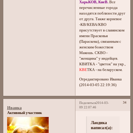
ХарьКОВ, КиеВ.
Все
перечисленные города
находятся поблизости друг
от друга. Также корневое
-КВ/КЕВА/КВО
присутствует в славянском
имени Прасковья
(Параскева), связанным с
женским божеством
Макошь. СКВО -
"женщина" у индейцев.
КВИТКА - "цветок" на укр.,
КВЕ
ТКА - на беларуском.
Отредактировано Иванка
(2014-03-05 22:19:36)
34
Поделиться
2014-03-
09 22:07:46
Иванка
Активный участник
Лаодика
написал(а):