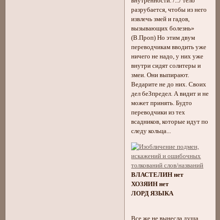
внутренности. /.../ тело
разрубается, чтобы из него
извлечь змей и гадов,
вызывающих болезнь»
(В.Проп) Но этим двум
переводчикам вводить уже
ничего не надо, у них уже
внутри сидят солитеры и
змеи. Они выпирают.
Ведарите не до них. Своих
дел беЗпредел. А видит и не
может принять. Будто
переводчики из тех
всадников, которые идут по
следу кольца...
ВЛАСТЕЛИН нет
ХОЗЯИН нет
ЛОРД ЯЗЫКА
Все же не вынесла душа