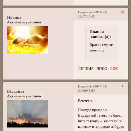
38
Поделиться
2014-03-
12 07:43:45
Иванка
Активный участник
Иванка
написал(а):
Врагов смутит
твое лицо
ЛИЧИНА - ЛИЦО -
ЛИК
39
Поделиться
2014-03-
22 20:35:03
Ведарита
Активный участник
Рентген
Никогда прежде с
Ведаритой такого не было,
читает книгу «Властелинъ
колецъ» в переводе и, будто