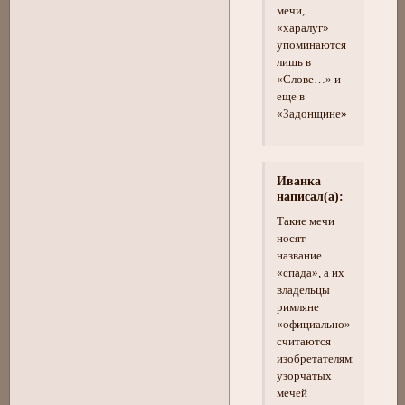
мечи,
«харалуг»
упоминаются
лишь в
«Слове…» и
еще в
«Задонщине»
Иванка
написал(а):
Такие мечи
носят
название
«спада», а их
владельцы
римляне
«официально»
считаются
изобретателями
узорчатых
мечей