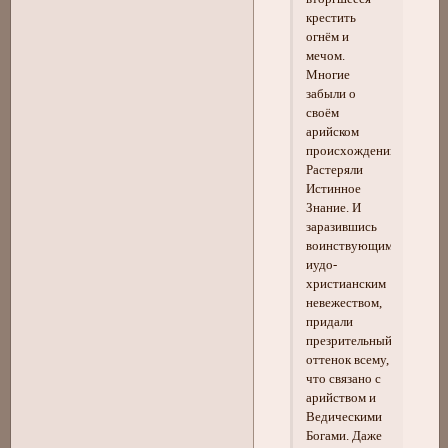
крестить
огнём и
мечом.
Многие
забыли о
своём
арийском
происхождении.
Растеряли
Истинное
Знание. И
заразившись
воинствующим
иудо-
христианским
невежеством,
придали
презрительный
оттенок всему,
что связано с
арийством и
Ведическими
Богами. Даже