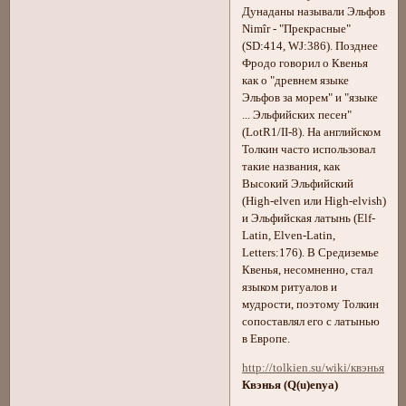
Дунаданы называли Эльфов
Nimîr - "Прекрасные"
(SD:414, WJ:386). Позднее
Фродо говорил о Квенья
как о "древнем языке
Эльфов за морем" и "языке
... Эльфийских песен"
(LotR1/II-8). На английском
Толкин часто использовал
такие названия, как
Высокий Эльфийский
(High-elven или High-elvish)
и Эльфийская латынь (Elf-
Latin, Elven-Latin,
Letters:176). В Средиземье
Квенья, несомненно, стал
языком ритуалов и
мудрости, поэтому Толкин
сопоставлял его с латынью
в Европе.
http://tolkien.su/wiki/квэнья
Квэнья (Q(u)enya)