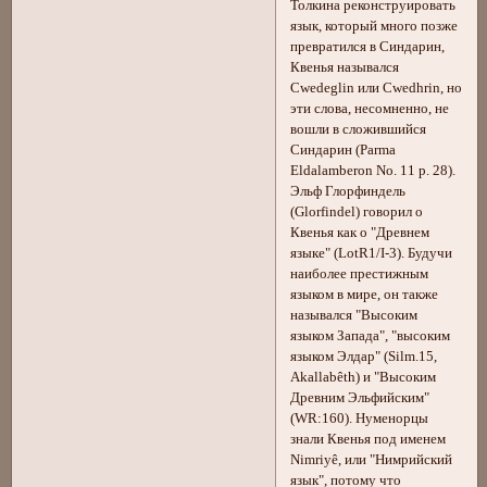
Толкина реконструировать
язык, который много позже
превратился в Синдарин,
Квенья назывался
Cwedeglin или Cwedhrin, но
эти слова, несомненно, не
вошли в сложившийся
Синдарин (Parma
Eldalamberon No. 11 p. 28).
Эльф Глорфиндель
(Glorfindel) говорил о
Квенья как о "Древнем
языке" (LotR1/I-3). Будучи
наиболее престижным
языком в мире, он также
назывался "Высоким
языком Запада", "высоким
языком Элдар" (Silm.15,
Akallabêth) и "Высоким
Древним Эльфийским"
(WR:160). Нуменорцы
знали Квенья под именем
Nimriyê, или "Нимрийский
язык", потому что