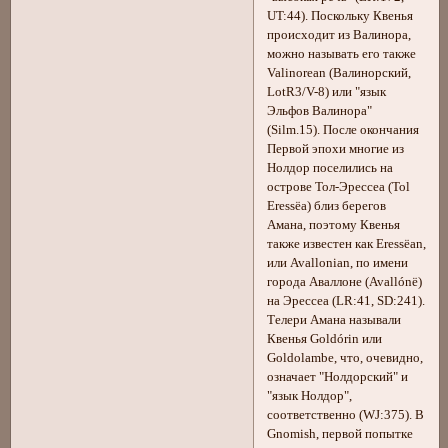
UT:44). Поскольку Квенья
происходит из Валинора,
можно называть его также
Valinorean (Валинорский,
LotR3/V-8) или "язык
Эльфов Валинора"
(Silm.15). После окончания
Первой эпохи многие из
Нолдор поселились на
острове Тол-Эрессеа (Tol
Eressëa) близ берегов
Амана, поэтому Квенья
также известен как Eressëan,
или Avallonian, по имени
города Аваллоне (Avallónë)
на Эрессеа (LR:41, SD:241).
Телери Амана называли
Квенья Goldórin или
Goldolambe, что, очевидно,
означает "Нолдорский" и
"язык Нолдор",
соответственно (WJ:375). В
Gnomish, первой попытке