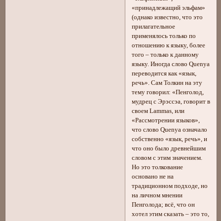
«принадлежащий эльфам»
(однако известно, что это
прилагательное
применялось только по
отношению к языку, более
того – только к данному
языку. Иногда слово Quenya
переводится как «язык,
речь». Сам Толкин на эту
тему говорил: «Пенголод,
мудрец с Эрэссэа, говорит в
своем Lammas, или
«Рассмотрении языков»,
что слово Quenya означало
собственно «язык, речь», и
что оно было древнейшим
словом с этим значением.
Но это толкование
основано не на
традиционном подходе, но
на личном мнении
Пенголода; всё, что он
хотел этим сказать – это то,