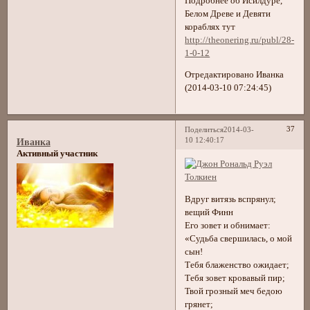
Подробнее об Исилдуре,
Белом Древе и Девяти
кораблях тут
http://theonering.ru/publ/28-
1-0-12
Отредактировано Иванка
(2014-03-10 07:24:45)
37
Поделиться
2014-03-
10 12:40:17
Иванка
Активный участник
Вдруг витязь вспрянул;
вещий Финн
Его зовет и обнимает:
«Судьба свершилась, о мой
сын!
Тебя блаженство ожидает;
Тебя зовет кровавый пир;
Твой грозный меч бедою
грянет;