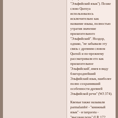
"Эльфийский язык"). Позже
слово Quenya
использовалось
исключительно как
название языка, полностью
утратив значение
прилагательного
"Эльфийский". Нолдор,
однако, "не забывали эту
связь с древним словом
Quendi и по-прежнему
рассматривали его как
прилагательное
'Эльфийский', имея в виду
благороднейший
Эльфийский язык, наиболее
полно сохранивший
особенности древней
Эльфийской речи" (WJ:374).
Квенья также называли
parmalambë - "книжный
язык" - и tarquesta -
"высокая речь" (LR:172,