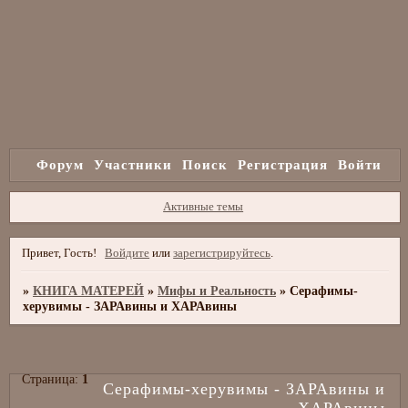
Форум
Участники
Поиск
Регистрация
Войти
Активные темы
Привет, Гость!
Войдите
или
зарегистрируйтесь
.
»
КНИГА МАТЕРЕЙ
»
Мифы и Реальность
»
Серафимы-
херувимы - ЗАРАвины и ХАРАвины
Страница:
1
Серафимы-херувимы - ЗАРАвины и
ХАРАвины