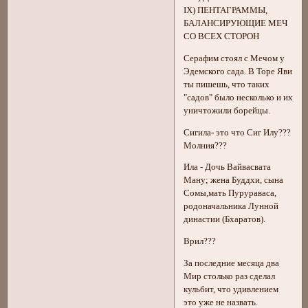
IX) ПЕНТАГРАММЫ,
БАЛАНСИРУЮЩИЕ МЕЧ
СО ВСЕХ СТОРОН
Серафим стоял с Мечом у
Эдемского сада. В Торе Яви
ты пишешь, что таких
"садов" было несколько и их
уничтожили борейцы.
Сигила- это что Сиг Илу???
Молния???
Ила - Дочь Вайвасвата
Ману; жена Буддхи, сына
Сомы,мать Пурураваса,
родоначальника Лунной
династии (Бхаратов).
Врил???
За последние месяца два
Мир столько раз сделал
кульбит, что удивлением
это уже не назвать.