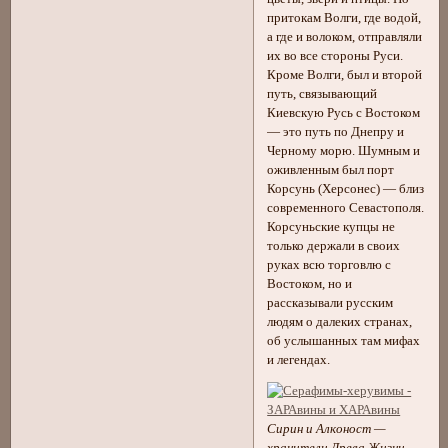
притокам Волги, где водой,
а где и волоком, отправляли
их во все стороны Руси.
Кроме Волги, был и второй
путь, связывающий
Киевскую Русь с Востоком
— это путь по Днепру и
Черному морю. Шумным и
оживленным был порт
Корсунь (Херсонес) — близ
современного Севастополя.
Корсуньские купцы не
только держали в своих
руках всю торговлю с
Востоком, но и
рассказывали русским
людям о далеких странах,
об услышанных там мифах
и легендах.
Сирин и Алконост —