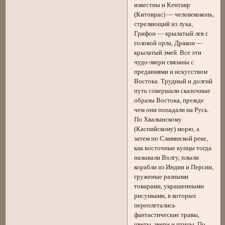
известны и Кентавр
(Китоврас) — человекоконь,
стреляющий из лука,
Грифон — крылатый лев с
головой орла, Дракон —
крылатый змей. Все эти
чудо-звери связаны с
преданиями и искусством
Востока. Трудный и долгий
путь совершали сказочные
образы Востока, прежде
чем они попадали на Русь.
По Хвалынскому
(Каспийскому) морю, а
затем по Славянской реке,
как восточные купцы тогда
называли Волгу, плыли
корабли из Индии и Персии,
груженые разными
товарами, украшенными
рисунками, в которых
переплетались
фантастические травы,
цветы, звери и птицы. По