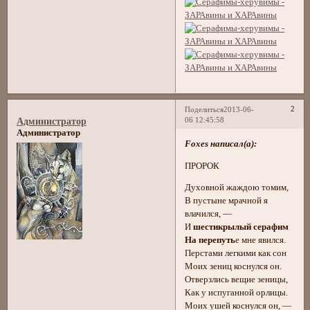
2
Поделиться
2013-06-
06 12:45:58
Администратор
Администратор
Foxes написал(а):
ПРОРОК
Духовной жаждою томим,
В пустыне мрачной я
влачился, —
И
шестикрылый серафим
На перепуть
е мне явился.
Перстами легкими как сон
Моих зениц коснулся он.
Отверзлись вещие зеницы,
Как у испуганной орлицы.
Моих ушей коснулся он, —