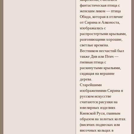
фантастическая птица с
женским ликом — птица
Обида, которая в отличие
от Сирина и Алконоста,
изображалась с
распростертыми крыльями,
разгоняющими хорошие,
светлые времена.
Вестником несчастий был
также Див или Птич —
гневная птица с
раскинутыми крыльями,
сидящая на вершине
дерева.
Старейшими
изображениями Сирина в
русском искусстве
считаются рисунки на
ювелирных изделиях
Киевской Руси, главным
образом на золотых колтах
(висячих подвесках или
височных кольцах в