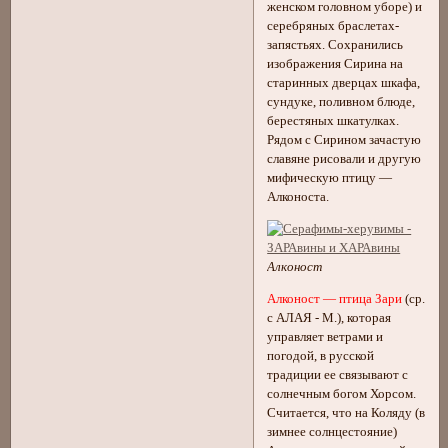
женском головном уборе) и
серебряных браслетах-
запястьях. Сохранились
изображения Сирина на
старинных дверцах шкафа,
сундуке, поливном блюде,
берестяных шкатулках.
Рядом с Сирином зачастую
славяне рисовали и другую
мифическую птицу —
Алконоста.
Алконост
Алконост — птица Зари
(ср.
с АЛАЯ - М.), которая
управляет ветрами и
погодой, в русской
традиции ее связывают с
солнечным богом Хорсом.
Считается, что на Коляду (в
зимнее солнцестояние)