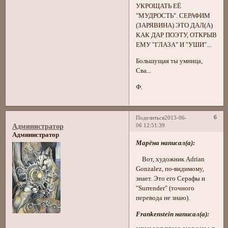
УКРОЩАТЬ ЕЁ
"МУДРОСТЬ". СЕРАФИМ
(ЗАРЯВИНА) ЭТО ДАЛ(А)
КАК ДАР ПОЭТУ, ОТКРЫВ
ЕМУ "ГЛАЗА" И "УШИ"...
Большущая ты умница,
Сва...
Ф.
6
Поделиться
2013-06-
06 12:51:39
Администратор
Администратор
Марёна написал(а):
Вот, художник Adrian
Gonzalez, по-видимому,
знает. Это его Серафы и
"Surrender" (точного
перевода не знаю).
Frankenstein написал(а):