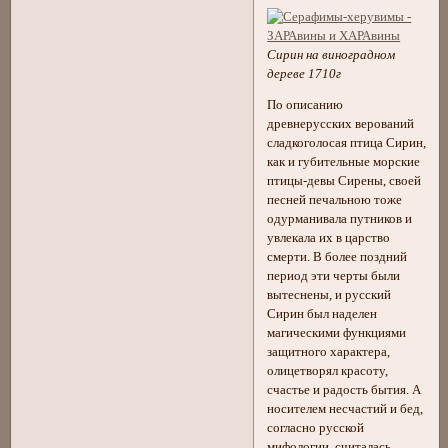
Сирин на виноградном
дереве 1710г
По описанию
древнерусских верований
сладкоголосая птица Сирин,
как и губительные морские
птицы-девы Сирены, своей
песней печальною тоже
одурманивала путников и
увлекала их в царство
смерти. В более поздний
период эти черты были
вытеснены, и русский
Сирин был наделен
магическими функциями
защитного характера,
олицетворял красоту,
счастье и радость бытия. А
носителем несчастий и бед,
согласно русской
мифологии, считалась