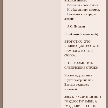
виждь, и внемли,
Исполнись волею моей,
И, обходя моря и земли,
Глаголом жги сердца
людей».
А.С. Пушкин
Frankenstein написал(а):
ЭТОТ СТИХ - ЭТО
ИНИЦИАЦИЯ ПОЭТА...И
НАМНОГО БОЛЬШЕ
(ТОГО)...
ПРОШУ ЗАМЕТИТЬ
СЛЕДУЮЩИЕ СТРОКИ:
И жало мудрыя змеи
В уста замершие мои
Вложил десницею
кровавой.
ЗДЕСЬ ГОВОРИТСЯ НЕ О
"МУДРОСТИ" ЗМЕИ, А
"МУДРЫИ"...ПОЭТ НЕ