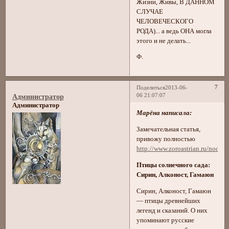
Жизни, Живы, В ДАННОМ
СЛУЧАЕ
ЧЕЛОВЕЧЕСКОГО
РОДА)... а ведь ОНА могла
этого и не делать...
Ф.
7
Поделиться
2013-06-
06 21:07:07
Администратор
Администратор
Марёна написала:
Замечательная статья,
привожу полностью
http://www.zoroastrian.ru/node/
Птицы солнечного сада:
Сирин, Алконост, Гамаюн
Сирин, Алконост, Гамаюн
— птицы древнейших
легенд и сказаний. О них
упоминают русские