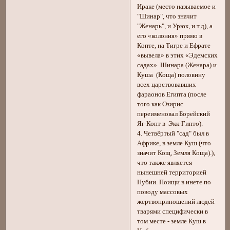
Ираке (место называемое и
"Шинар", что значит
"Женарь", и Урюк, и т.д), а
его «колония» прямо в
Копте, на Тигре и Ефрате
«вывела» в этих «Эдемских
садах» Шинара (Женара) и
Куша (Коща) половину
всех царствовавших
фараонов Египта (после
того как Озирис
переименовал Борейский
Яг-Копт в Экк-Гипто).
4. Четвёртый "сад" был в
Африке, в земле Куш (что
значит Кощ, Земля Коща).),
что также является
нынешней территорией
Нубии. Поищи в инете по
поводу массовых
жертвоприношений людей
тварями специфически в
том месте - земле Куш в