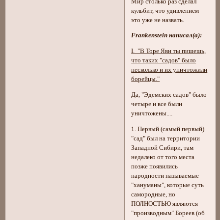
Мир столько раз сделал
кульбит, что удивлением
это уже не назвать.
Frankenstein написал(а):
I. "В Торе Яви ты пишешь,
что таких "садов" было
несколько и их уничтожили
борейцы."
Да, "Эдемских садов" было
четыре и все были
уничтожены....
1. Первый (самый первый)
"сад" был на территории
Западной Сибири, там
недалеко от того места
позже появились
народности называемые
"хануманы", которые суть
самородные, но
ПОЛНОСТЬЮ являются
"производным" Бореев (об