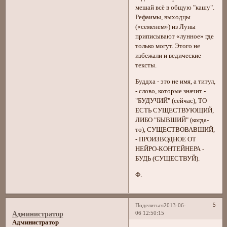
мешай всё в общую "кашу".
Рефаимы, выходцы
(«семенем») из Луны
приписывают «лунное» где
только могут. Этого не
избежали и ведические
тексты.
Буддха - это не имя, а титул,
- слово, которые значит -
"БУДУЧИЙ" (сейчас), ТО
ЕСТЬ СУЩЕСТВУЮЩИЙ,
ЛИБО "БЫВШИЙ" (когда-
то), СУЩЕСТВОВАВШИЙ,
- ПРОИЗВОДНОЕ ОТ
НЕЙРО-КОНТЕЙНЕРА -
БУДЬ (СУЩЕСТВУЙ).
Ф.
5
Поделиться
2013-06-
06 12:50:15
Администратор
Администратор