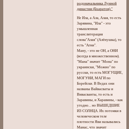
родоначальника Лунной
династии (Бхаратов)."
Не Ила, а Ала, Алая, то есть
Зарявина, "Ила" - это
умышленная
транслитерация
слова"Алая" (Алёнушка), то
есть "Агни".
Ману, - это не ОН, а ОНИ
(всегда в множественном).
"Мана" значит "Мона" по
украински, "Можно" по
русски, то есть МОГУЩИЕ,
МОГУНИ, МАГИ по
Борейски. В Ведах они
названы Вайвасваты и
Вивасванты, то есть и
Заравины, и Харавины, - как
угодно... но ВЫШЕДШИЕ
ИЗ СОЛНЦА. Их потомки в
человеческом теле
плотности Яви назывались
Манас, что значит