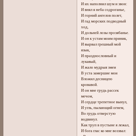
И их наполнил шум и звон:
И внял я неба содроганье,
И горний ангелов полет,
И гад морских подводный
ход,
И дольней лозы прозябанье.
И он к устам моим приник,
И вырвал грешный мой
язык,
И празднословный и
лукавый,
И жало мудрыя змеи
В уста замершие мои
Вложил десницею
кровавой.
И он мне грудь рассек
мечом,
И сердце трепетное вынул,
И угль, пылающий огнем,
Во грудь отверстую
водвинул.
Как труп в пустыне я лежал,
И бога глас ко мне воззвал: