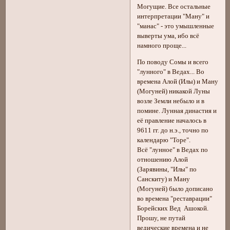
Могущие. Все остальные
интерпретации "Ману" и
"манас" - это умышленные
выверты ума, ибо всё
намного проще...
По поводу Сомы и всего
"лунного" в Ведах... Во
времена Алой (Илы) и Ману
(Могуней) никакой Луны
возле Земли небыло и в
помине. Лунная династия и
её правление началось в
9611 гг. до н.э., точно по
календарю "Торе".
Всё "лунное" в Ведах по
отношению Алой
(Зарявины, "Илы" по
Санскиту) и Ману
(Могуней) было дописано
во времена "реставрации"
Борейских Вед Ашокой.
Прошу, не путай
ведические времена и не