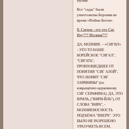
Нубии.
Все "сады" были
уничтожены Бореями во
время «Войны Богов».
II. Сигила - это что Сиг
Илу??? Молния???
ДА, МОЛНИЯ. – «СИГИЛ»
- ЭТО ТО НАШЕ
БОРЕЙСКОЕ "СИГАЛ",
"СИГАТЬ",
ПРОИЗОШЕДШЕЕ ОТ
ПОНЯТИЯ "СИГ АЛОЙ",
ЧТО ЗНАЧИТ "СИГ
ЗАРЯВИНЫ" (по
извращённо-церковному
СИГ СЕРАФИМА). ДА, ЭТО
ВРИЛЬ, ("ВИРИ-ЙЛЬ"), ОТ
СЛОВА "ВИРА", -
МОЛНИЕНОСНОСТЬ
ПОДЪЁМА "ВВЕРХ". ЭТО
БЫЛО НЕ РАЗРЕШЕНО
УРАЗУМЕТЬ ВСЕМ,