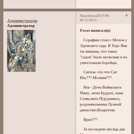
4
Поделиться
2013-06-
06 12:49:11
Администратор
Администратор
Foxes написал(а):
Серафим стоял с Мечом у
Эдемского сада. В Торе Яви
ты пишешь, что таких
"садов" было несколько и их
уничтожили борейцы.
Сигила- это что Сиг
Илу??? Молния???
Ила - Дочь Вайвасвата
Ману; жена Буддхи, сына
Сомы,мать Пурураваса,
родоначальника Лунной
династии (Бхаратов).
Врил???
За последние месяца два