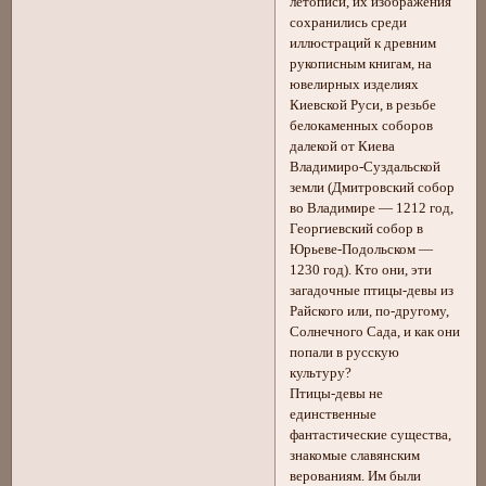
летописи, их изображения
сохранились среди
иллюстраций к древним
рукописным книгам, на
ювелирных изделиях
Киевской Руси, в резьбе
белокаменных соборов
далекой от Киева
Владимиро-Суздальской
земли (Дмитровский собор
во Владимире — 1212 год,
Георгиевский собор в
Юрьеве-Подольском —
1230 год). Кто они, эти
загадочные птицы-девы из
Райского или, по-другому,
Солнечного Сада, и как они
попали в русскую
культуру?
Птицы-девы не
единственные
фантастические существа,
знакомые славянским
верованиям. Им были