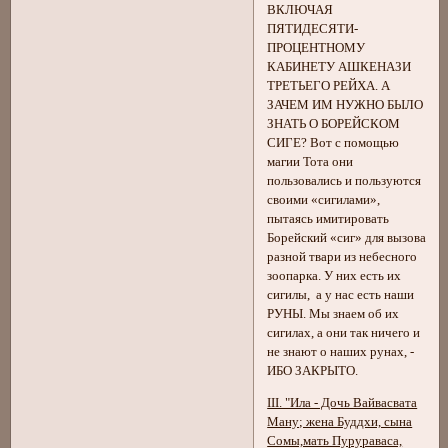
ВКЛЮЧАЯ
ПЯТИДЕСЯТИ-
ПРОЦЕНТНОМУ
КАБИНЕТУ АШКЕНАЗИ
ТРЕТЬЕГО РЕЙХА. А
ЗАЧЕМ ИМ НУЖНО БЫЛО
ЗНАТЬ О БОРЕЙСКОМ
СИГЕ? Вот с помощью
магии Тота они
пользовались и пользуются
своими «сигилами»,
пытаясь имитировать
Борейский «сиг» для вызова
разной твари из небесного
зоопарка. У них есть их
сигилы, а у нас есть наши
РУНЫ. Мы знаем об их
сигилах, а они так ничего и
не знают о наших рунах, -
ИБО ЗАКРЫТО.
III. "Ила - Дочь Вайвасвата
Ману; жена Буддхи, сына
Сомы,мать Пурураваса,