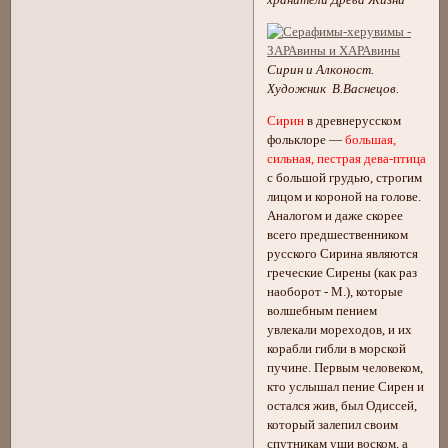
хранители Древа Жизни
Сирин и Алконост.
Художник В.Васнецов.
Сирин
в древнерусском
фольклоре —
большая,
сильная, пестрая дева-птица
с большой грудью, строгим
лицом и короной на голове.
Аналогом и даже скорее
всего предшественником
русского Сирина являются
греческие Сирены (как раз
наоборот - М.), которые
волшебным пением
увлекали мореходов, и их
корабли гибли в морской
пучине. Первым человеком,
кто услышал пение Сирен и
остался жив, был Одиссей,
который залепил своим
спутникам уши воском, а