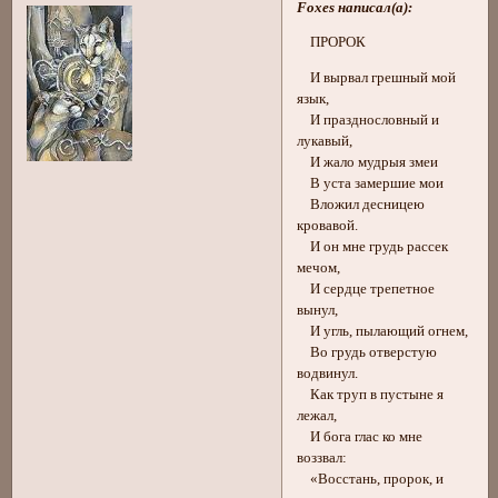
Foxes написал(а):
ПРОРОК
И вырвал грешный мой
язык,
И празднословный и
лукавый,
И жало мудрыя змеи
В уста замершие мои
Вложил десницею
кровавой.
И он мне грудь рассек
мечом,
И сердце трепетное
вынул,
И угль, пылающий огнем,
Во грудь отверстую
водвинул.
Как труп в пустыне я
лежал,
И бога глас ко мне
воззвал:
«Восстань, пророк, и