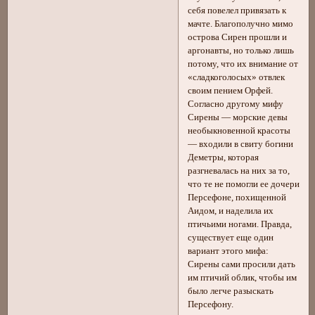
себя повелел привязать к
мачте. Благополучно мимо
острова Сирен прошли и
аргонавты, но только лишь
потому, что их внимание от
«сладкоголосых» отвлек
своим пением Орфей.
Согласно другому мифу
Сирены — морские девы
необыкновенной красоты
— входили в свиту богини
Деметры, которая
разгневалась на них за то,
что те не помогли ее дочери
Персефоне, похищенной
Аидом, и наделила их
птичьими ногами. Правда,
существует еще один
вариант этого мифа:
Сирены сами просили дать
им птичий облик, чтобы им
было легче разыскать
Персефону.