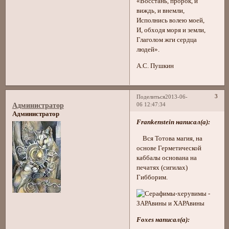
«Восстань, пророк, и
виждь, и внемли,
Исполнись волею моей,
И, обходя моря и земли,
Глаголом жги сердца
людей».
А.С. Пушкин
3
Поделиться
2013-06-
06 12:47:34
Администратор
Администратор
Frankenstein написал(а):
Вся Тотова магия, на
основе Герметической
каббалы основана на
печатях (сигилах)
Гибборим.
Foxes написал(а):