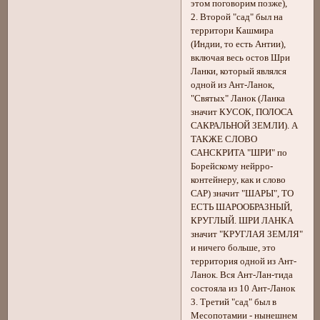
этом поговорим позже),
2. Второй "сад" был на
территори Кашмира
(Индии, то есть Антии),
включая весь остов Шри
Ланки, который являлся
одной из Ант-Ланок,
"Святых" Ланок (Ланка
значит КУСОК, ПОЛОСА
САКРАЛЬНОЙ ЗЕМЛИ). А
ТАКЖЕ СЛОВО
САНСКРИТА "ШРИ" по
Борейскому нейрро-
контейнеру, как и слово
САР) значит "ШАРЫ", ТО
ЕСТЬ ШАРООБРАЗНЫЙ,
КРУГЛЫЙ. ШРИ ЛАНКА
значит "КРУГЛАЯ ЗЕМЛЯ"
и ничего больше, это
территория одной из Ант-
Ланок. Вся Ант-Лан-тида
состояла из 10 Ант-Ланок
3. Третий "сад" был в
Месопотамии - нынешнем