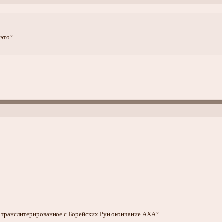
:
 это?
 транслитерированное с Борейских Рун окончание АХА?