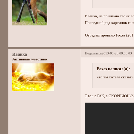
Иванка, не понимаю твоих а
Последний ряд картинок тож
Отредактировано Foxes (201
Поделиться
2013-05-26 09:50:03
Иванка
Активный участник
Foxes написал(а):
что ты хотела сказать
Это не РАК, а СКОРПИОН (