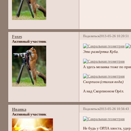
Поделиться
2013-05-26 10:20:51
Foxes
Активный участник
Это развёртка Куба.
А здесь мозаика тоже по при
Скорпион (стихия вода)
А над Скорпионом Орёл.
Поделиться
2013-05-26 10:56:43
Иванка
Активный участник
Не будь у ОРЛА хвоста, удер