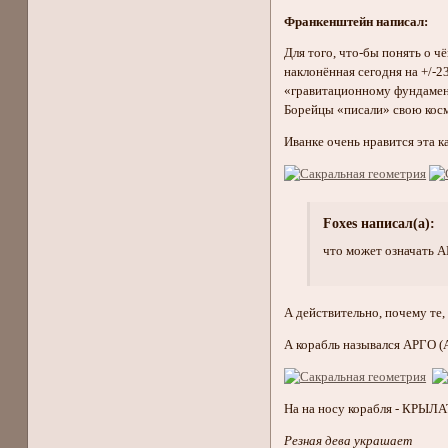
Франкенштейн написал:
Для того, что-бы понять о ч
наклонённая сегодня на +/-
«гравитационному фундамент
Борейцы «писали» свою кос
Иванке очень нравится эта
Foxes написал(а):
что может означать А
А действительно, почему те
А корабль назывался АРГО 
На на носу корабля - КРЫ
Резная дева украшает