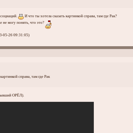
ссоциаций.
И что ты хотела сказать картинкой справа, там где Рак?
е не могу понять, что это?
3-05-26 09:31:05)
 картинкой справа, там где Рак
бывший ОРЁЛ).