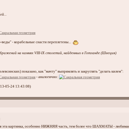
й...
во-веды" - корабельные снасти переплетены...
ображений на камнях VIII-IX столетий, найденных в Готланде (Швеция)
элевсинских) показано, как "мачту" выпрямлять и закруглять "делать килем":
- аналогично:
13-05-24 13:43:08)
:
ся эта картинка, особенно НИЖНЯЯ часть, тем более что ШАХМАТЫ - любимая