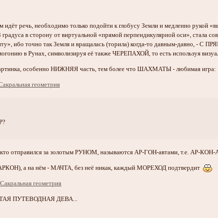
ём идёт речь, необходимо только подойти к глобусу Земли и медленно рукой «
23 градуса в сторону от виртуальной «прямой перпендикулярной оси», стала 
у», ибо точно так Земля и вращалась (торила) когда-то давным-давно, - С 
могонию в Рунах, символизируя её также ЧЕРЕПАХОЙ, то есть используя в
 картинка, особенно НИЖНЯЯ часть, тем более что ШАХМАТЫ - любимая игра:
Р?
, кто отправился за золотым РУНОМ, называются АР-ГОН-автами, т.е. АР-КОН-
(АРКОН), а на нём - МАЧТА, без неё никак, каждый МОРЕХОД подтвердит
ЛАТАЯ ПУТЕВОДНАЯ ДЕВА...