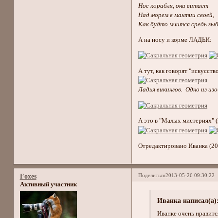
Нос корабля, она витает
Над морем в мантии своей,
Как будто мчится средь зыбе
А на носу и корме ЛАДЬИ:
А тут, как говорят "искусст
Ладья викингов. Одно из из
А это в "Малых мистериях" (
Отредактировано Иванка (20
Поделиться
2013-05-26 09:30:22
Foxes
Активный участник
Иванка написал(а)
Иванке очень нравит