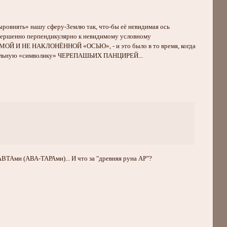
выровнять» нашу сферу-Землю так, что-бы её невидимая ось
совершенно перпендикулярно к невидимому условному
ПРЯМОЙ И НЕ НАКЛОНЁННОЙ «ОСЬЮ», - и это было в то время, когда
изуальную «символику» ЧЕРЕПАШЬИХ ПАНЦИРЕЙ...
АВТАми (АВА-ТАРАми)... И что за "древняя руна АР"?