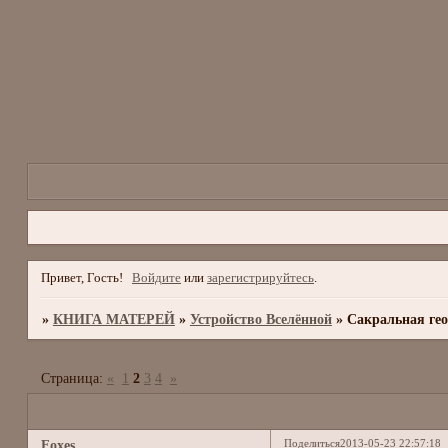
Привет, Гость!
Войдите
или
зарегистрируйтесь
.
»
КНИГА МАТЕРЕЙ
»
Устройство Вселённой
»
Сакральная ге
Страница:
«
1
2
3
4
»
Поделиться
2013-05-23 22:57:18
Foxes