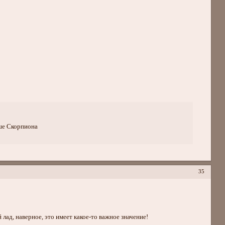
ше Скорпиона
35
 лад, наверное, это имеет какое-то важное значение!