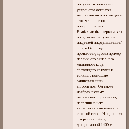
рисунках и описаниях
устройства остаются
непонятными и по сей день,
а то, что понятно,
повергает в шок.
Рамбальди был первым, кто
предсказал наступление
цифровой информационной
эры, в 1489 году
проиллюстрировав пример
первичного бинарного
машинного кода,
состоящего из нулей и
единиц с помощью
зашифрованных
алгоритмов. Он также
изобразил схему
переносного приемника,
напоминающего
технологию современной
сотовой связи. На одной из
его ранних работ,
датированной 1460-м