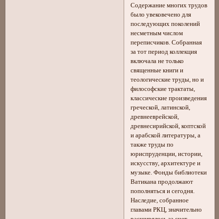
Содержание многих трудов
было увековечено для
последующих поколений
несметным числом
переписчиков. Собранная
за тот период коллекция
включала не только
священные книги и
теологические труды, но и
философские трактаты,
классические произведения
греческой, латинской,
древнееврейской,
древнесирийской, коптской
и арабской литературы, а
также труды по
юриспруденции, истории,
искусству, архитектуре и
музыке. Фонды библиотеки
Ватикана продолжают
пополняться и сегодня.
Наследие, собранное
главами РКЦ, значительно