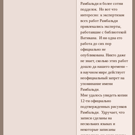
Рамбальди и более сотни
подделок. Но вот что
интересно: к экспертизам
всех работ Рамбальди
привлекались эксперты,
работавшие с библиотекой
Ватикана. И ни одна его
работа до сих пор
официально не
опубликована. Никто даже
не знает, сколько этих работ
дошло да нашего времени –
в научном мире действует
неофициальный запрет на
упоминание имени
Рамбальди.
Мне удалось увидеть копии
12-ти официально
подтвержденных рисунков
Рамбальди. Удручает, что
записи сделаны на
нескольких языках и
некоторые записаны