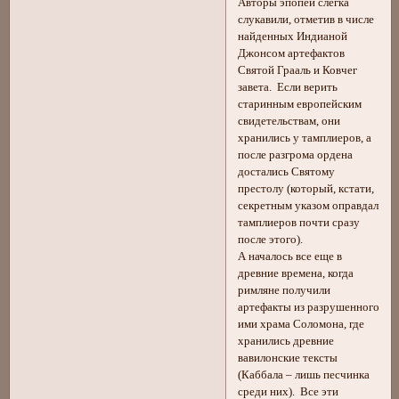
Авторы эпопеи слегка
слукавили, отметив в числе
найденных Индианой
Джонсом артефактов
Святой Грааль и Ковчег
завета. Если верить
старинным европейским
свидетельствам, они
хранились у тамплиеров, а
после разгрома ордена
достались Святому
престолу (который, кстати,
секретным указом оправдал
тамплиеров почти сразу
после этого).
А началось все еще в
древние времена, когда
римляне получили
артефакты из разрушенного
ими храма Соломона, где
хранились древние
вавилонские тексты
(Каббала – лишь песчинка
среди них). Все эти