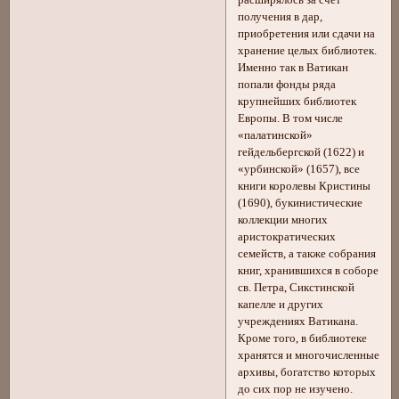
расширялось за счет
получения в дар,
приобретения или сдачи на
хранение целых библиотек.
Именно так в Ватикан
попали фонды ряда
крупнейших библиотек
Европы. В том числе
«палатинской»
гейдельбергской (1622) и
«урбинской» (1657), все
книги королевы Кристины
(1690), букинистические
коллекции многих
аристократических
семейств, а также собрания
книг, хранившихся в соборе
св. Петра, Сикстинской
капелле и других
учреждениях Ватикана.
Кроме того, в библиотеке
хранятся и многочисленные
архивы, богатство которых
до сих пор не изучено.