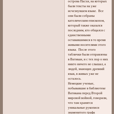
острова Пасхи, на которых
были тексты на уже
исчезнувшем языке. Все
они были собраны
католическим епископом,
который также оказался
последним, кто общался с
единственными
остававшимися в то время
живыми носителями этого
языка. После этого
таблички были отправлены
в Ватикан, и с тех пор о них
никто ничего не слышал, а
людей, знающих древний
язык, в живых уже не
осталось.
Немецкие ученые,
побывавшие в библиотеке
Ватикана перед Второй
мировой войной, говорили,
что там хранятся
уникальные рукописи
знаменитого графа