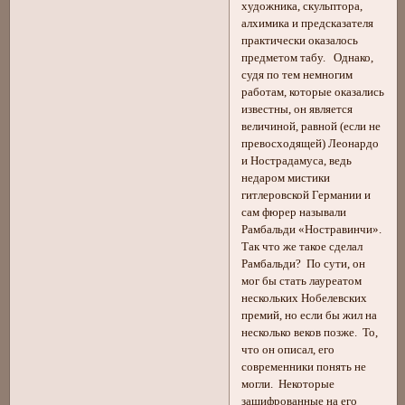
художника, скульптора,
алхимика и предсказателя
практически оказалось
предметом табу. Однако,
судя по тем немногим
работам, которые оказались
известны, он является
величиной, равной (если не
превосходящей) Леонардо
и Нострадамуса, ведь
недаром мистики
гитлеровской Германии и
сам фюрер называли
Рамбальди «Ностравинчи».
Так что же такое сделал
Рамбальди? По сути, он
мог бы стать лауреатом
нескольких Нобелевских
премий, но если бы жил на
несколько веков позже. То,
что он описал, его
современники понять не
могли. Некоторые
зашифрованные на его