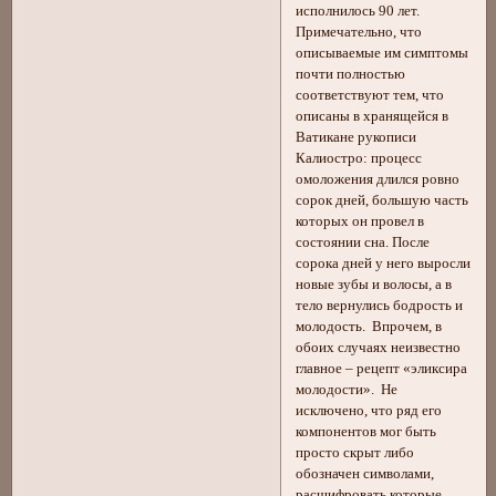
исполнилось 90 лет.
Примечательно, что
описываемые им симптомы
почти полностью
соответствуют тем, что
описаны в хранящейся в
Ватикане рукописи
Калиостро: процесс
омоложения длился ровно
сорок дней, большую часть
которых он провел в
состоянии сна. После
сорока дней у него выросли
новые зубы и волосы, а в
тело вернулись бодрость и
молодость. Впрочем, в
обоих случаях неизвестно
главное – рецепт «эликсира
молодости». Не
исключено, что ряд его
компонентов мог быть
просто скрыт либо
обозначен символами,
расшифровать которые