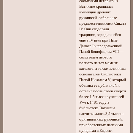
событиями историю. В
Ватикане хранились
коллекции древних
рукописей, собранные
предшественниками Сикста
IV. Они следовали
традиции, зародившейся
еще в IV веке при Папе
Дамасе I и продолженной
Папой Бонифацием VIII —
создателем первого
полного на тот момент
каталога, а также истинным
основателем библиотеки
Папой Николаем V, который
объявил ее публичной и
оставил после своей смерти
более 1,5 тысяч рукописей.
Уже к 1481 году в
библиотеке Ватикана
насчитывалось 3,5 тысячи
оригинальных рукописей,
приобретенных папскими
нунциями в Европе.