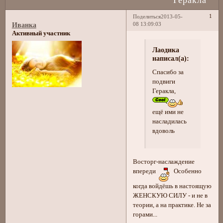
1
Поделиться
2013-05-
08 13:09:03
Иванка
Активный участник
Лаодика
написал(а):
Спасибо за
подвиги
Геракла,
ещё ими не
насладилась
вдоволь
Восторг-наслаждение
впереди
Особенно
когда войдёшь в настоящую
ЖЕНСКУЮ СИЛУ - и не в
теории, а на практике. Не за
горами...