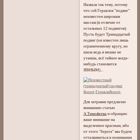
Назвала так тему, потому
что сей Гераклов "подвиг"
неизвестен широким
массам (в отличие от
остальных 12 подвигов).
Пусть будет Тринадцатый
подвиг (он известен лишь
ограниченному кругу, но
шила ведь в мешке не
утаишь, всё тайное когда-
нибудь становится
ЯВНЫМ)...
Для затравки предлагаю
вниманию статью
А.Тимофеева
и обращаю
ваше внимание на
выделенное красным, ибо
от этого "берега" мы будем
отталкиваться в понимании