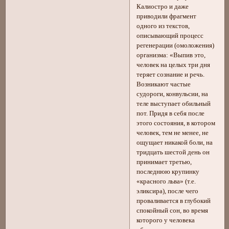
Калиостро и даже
приводили фрагмент
одного из текстов,
описывающий процесс
регенерации (омоложения)
организма: «Выпив это,
человек на целых три дня
теряет сознание и речь.
Возникают частые
судороги, конвульсии, на
теле выступает обильный
пот. Придя в себя после
этого состояния, в котором
человек, тем не менее, не
ощущает никакой боли, на
тридцать шестой день он
принимает третью,
последнюю крупинку
«красного льва» (т.е.
эликсира), после чего
проваливается в глубокий
спокойный сон, во время
которого у человека