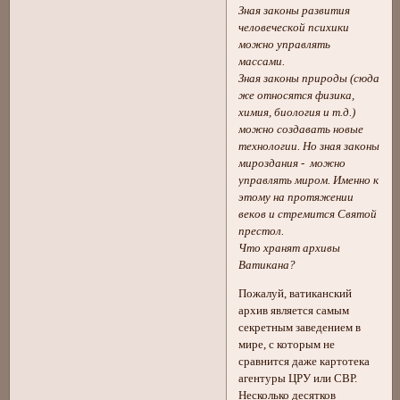
Зная законы развития
человеческой психики
можно управлять
массами.
Зная законы природы (сюда
же относятся физика,
химия, биология и т.д.)
можно создавать новые
технологии. Но зная законы
мироздания - можно
управлять миром. Именно к
этому на протяжении
веков и стремится Святой
престол.
Что хранят архивы
Ватикана?
Пожалуй, ватиканский
архив является самым
секретным заведением в
мире, с которым не
сравнится даже картотека
агентуры ЦРУ или СВР.
Несколько десятков