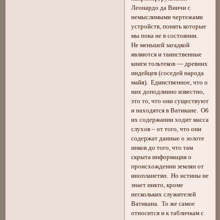
Леонардо да Винчи с
немыслимыми чертежами
устройств, понять которые
мы пока не в состоянии.
Не меньшей загадкой
являются и таинственные
книги тольтеков — древних
индейцев (соседей народа
майя). Единственное, что о
них доподлинно известно,
это то, что они существуют
и находятся в Ватикане. Об
их содержании ходит масса
слухов – от того, что они
содержат данные о золоте
инков до того, что там
скрыта информация о
происхождении землян от
инопланетян. Но истины не
знает никто, кроме
нескольких служителей
Ватикана. То же самое
относится и к табличкам с