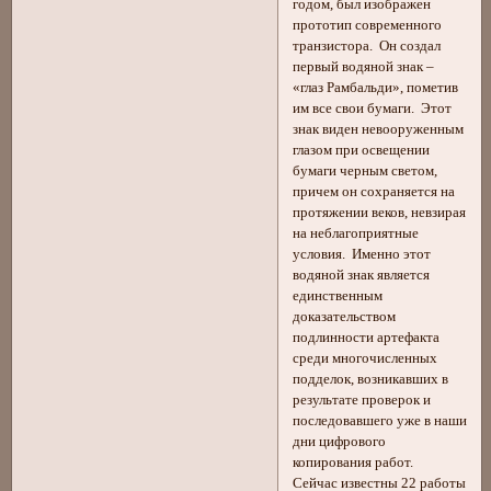
годом, был изображен
прототип современного
транзистора. Он создал
первый водяной знак –
«глаз Рамбальди», пометив
им все свои бумаги. Этот
знак виден невооруженным
глазом при освещении
бумаги черным светом,
причем он сохраняется на
протяжении веков, невзирая
на неблагоприятные
условия. Именно этот
водяной знак является
единственным
доказательством
подлинности артефакта
среди многочисленных
подделок, возникавших в
результате проверок и
последовавшего уже в наши
дни цифрового
копирования работ.
Сейчас известны 22 работы