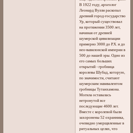
В 1922 году, археолог
Леонард Вулли раскопал
древний город-государство
Ур, который существовал
на протяжении 3500 лет,
начиная от древней
шумерской цивилизации
примерно 3000 до Р.Х. и до
нео-вавилонской империи в
500 до нашей эры. Одно из
его самых больших
открытий - гробница
королевы Шубад, которую,
по значимости, считают
шумерским эквивалентом
гробницы Тутанхамона.
Могила оставалась
нетронутой все
последующие 4600 лет.
Вместе с королевой были
захоронены 52 охранника,
очевидно умерщвленные в
ритуальных целях, что