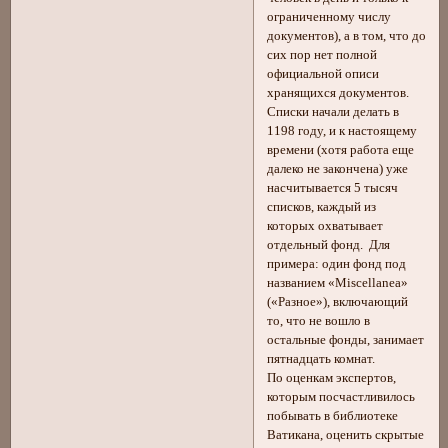
ограниченному числу
документов), а в том, что до
сих пор нет полной
официальной описи
хранящихся документов.
Списки начали делать в
1198 году, и к настоящему
времени (хотя работа еще
далеко не закончена) уже
насчитывается 5 тысяч
списков, каждый из
которых охватывает
отдельный фонд. Для
примера: один фонд под
названием «Miscellanea»
(«Разное»), включающий
то, что не вошло в
остальные фонды, занимает
пятнадцать комнат.
По оценкам экспертов,
которым посчастливилось
побывать в библиотеке
Ватикана, оценить скрытые