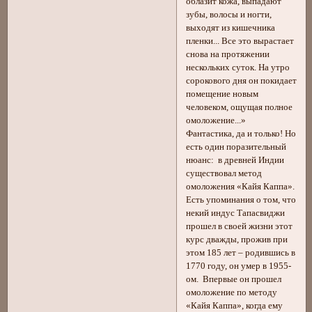
облазит кожа, выпадают
зубы, волосы и ногти,
выходят из кишечника
пленки... Все это вырастает
снова на протяжении
нескольких суток. На утро
сорокового дня он покидает
помещение новым
человеком, ощущая полное
омоложение...»
Фантастика, да и только! Но
есть один поразительный
нюанс: в древней Индии
существовал метод
омоложения «Кайя Каппа».
Есть упоминания о том, что
некий индус Тапасвиджи
прошел в своей жизни этот
курс дважды, прожив при
этом 185 лет – родившись в
1770 году, он умер в 1955-
ом. Впервые он прошел
омоложение по методу
«Кайя Каппа», когда ему