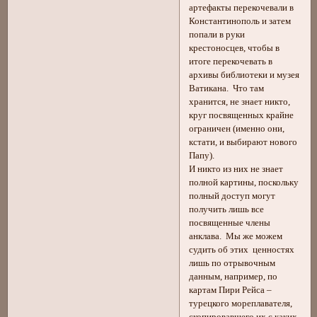
артефакты перекочевали в
Константинополь и затем
попали в руки
крестоносцев, чтобы в
итоге перекочевать в
архивы библиотеки и музея
Ватикана. Что там
хранится, не знает никто,
круг посвященных крайне
ограничен (именно они,
кстати, и выбирают нового
Папу).
И никто из них не знает
полной картины, поскольку
полный доступ могут
получить лишь все
посвященные члены
анклава. Мы же можем
судить об этих ценностях
лишь по отрывочным
данным, например, по
картам Пири Рейса –
турецкого мореплавателя,