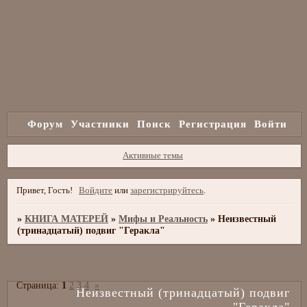
Форум
Участники
Поиск
Регистрация
Войти
Активные темы
Привет, Гость!
Войдите
или
зарегистрируйтесь
.
»
КНИГА МАТЕРЕЙ
»
Мифы и Реальность
»
Неизвестный
(тринадцатый) подвиг "Геракла"
Страница:
1
2
3
4
»
Неизвестный (тринадцатый) подвиг
"Геракла"