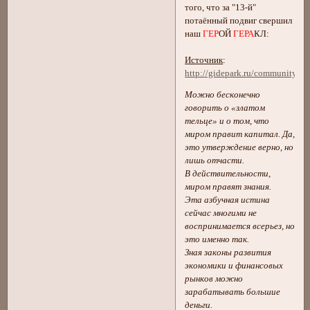
того, что за "13-й"
потаённый подвиг свершил
наш
ГЕР
ОЙ
ГЕРА
КЛ:
Источник
:
http://gidepark.ru/community/1
Можно бесконечно
говорить о «златом
тельце» и о том, что
миром правит капитал. Да,
это утверждение верно, но
лишь отчасти.
В действительности,
миром правят знания.
Эта азбучная истина
сейчас многими не
воспринимается всерьез, но
это именно так.
Зная законы развития
экономики и финансовых
рынков можно
зарабатывать большие
деньги.