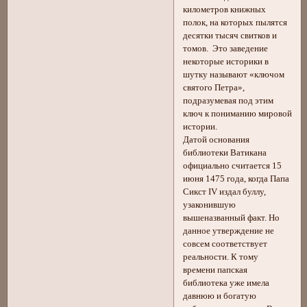
километров книжных
полок, на которых пылятся
десятки тысяч свитков и
томов. Это заведение
некоторые историки в
шутку называют «ключом
святого Петра»,
подразумевая под этим
ключ к пониманию мировой
истории.
Датой основания
библиотеки Ватикана
официально считается 15
июня 1475 года, когда Папа
Сикст IV издал буллу,
узаконившую
вышеназванный факт. Но
данное утверждение не
совсем соответствует
реальности. К тому
времени папская
библиотека уже имела
давнюю и богатую