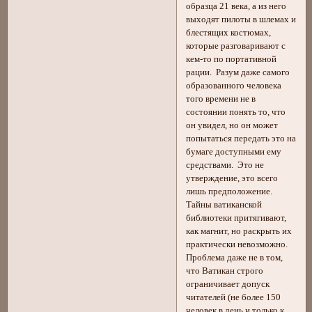
образца 21 века, а из него
выходят пилоты в шлемах и
блестящих костюмах,
которые разговаривают с
кем-то по портативной
рации. Разум даже самого
образованного человека
того времени не в
состоянии понять то, что
он увидел, но он может
попытаться передать это на
бумаге доступными ему
средствами. Это не
утверждение, это всего
лишь предположение.
Тайны ватиканской
библиотеки притягивают,
как магнит, но раскрыть их
практически невозможно.
Проблема даже не в том,
что Ватикан строго
ограничивает допуск
читателей (не более 150
человек в день и только к