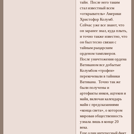
тайн. После него таким
стал известный всем
«открыватель» Америки
Христофор Колумб.
Сейчас уже все знают, что
он заранее знал, куда плыть,
и точно также известно, что
он был тесно связан с
тайным рыцарским
орденом тамплиеров.
После уничтожения ордена
Ватиканом все добытые
Колумбом «трофеи»
перекочевали в тайники
Ватикана. Точно так же
были получены и
артефакты инков, ацтеков и
майя, включая календарь
майя с предсказаниями
«конца света», о котором
мировая общественность
узнала лишь в конце 20
века.
Еще один интересный факт.