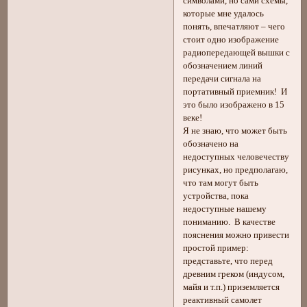
символами, но сами схемы,
которые мне удалось
понять, впечатляют – чего
стоит одно изображение
радиопередающей вышки с
обозначением линий
передачи сигнала на
портативный приемник! И
это было изображено в 15
веке!
Я не знаю, что может быть
обозначено на
недоступных человечеству
рисунках, но предполагаю,
что там могут быть
устройства, пока
недоступные нашему
пониманию. В качестве
пояснения можно привести
простой пример:
представьте, что перед
древним греком (индусом,
майя и т.п.) приземляется
реактивный самолет