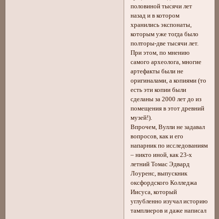
половиной тысячи лет
назад и в котором
хранились экспонаты,
которым уже тогда было
полторы-две тысячи лет.
При этом, по мнению
самого археолога, многие
артефакты были не
оригиналами, а копиями (то
есть эти копии были
сделаны за 2000 лет до из
помещения в этот древний
музей!).
Впрочем, Вулли не задавал
вопросов, как и его
напарник по исследованиям
– никто иной, как 23-х
летний Томас Эдвард
Лоуренс, выпускник
оксфордского Колледжа
Иисуса, который
углубленно изучал историю
тамплиеров и даже написал