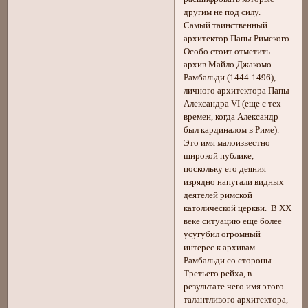
другим не под силу.
Самый таинственный
архитектор Папы Римского
Особо стоит отметить
архив Майло Джакомо
Рамбальди (1444-1496),
личного архитектора Папы
Александра VI (еще с тех
времен, когда Александр
был кардиналом в Риме).
Это имя малоизвестно
широкой публике,
поскольку его деяния
изрядно напугали видных
деятелей римской
католической церкви. В ХХ
веке ситуацию еще более
усугубил огромный
интерес к архивам
Рамбальди со стороны
Третьего рейха, в
результате чего имя этого
талантливого архитектора,