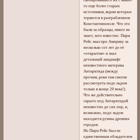
скопировавшего их с каких-
то еще более старых
источников, корни которых
теряются в разграбленном
Константинополе. Что это
были за образцы, никто не
знает, зато известно: Пири
Рейс знал про Америку за
несколько сот лет до её
«открытия» и знал
детальный ландшафт
неизвестного материка
Антарктида (между
прочим, реки там смогли
рассмотреть подо льдом
только в конце 20 века!).
Что же действительно
скрыто под Антарктидой
неизвестно до сих пор, и,
возможно, подо льдом
находятся руины древних
городов.
Но Пири Рейс был не
единственным обладателем