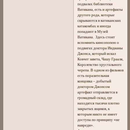
подвалах библиотеки
Ватикана, есть и артефакты
другого рода, которые
скрываются в ватиканских
катакомбах и иногда
попадают в Музей
Ватикана. Здесь стоит
вспомнить киноэпопею о
подвигах доктора Индианы
Джонса, который искал
Ковчег завета, Чашу Грааля,
Королевство хрустального
черепа. В одном из фильмов
есть поразительная
концовка – добытый
доктором Джонсом
артефакт отправляется в
громадный склад, где
находятся тысячи плотно
закрытых ящиков, к
которым никто не имеет
доступа по принципу «не
навреди».