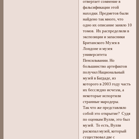
отвергает сомнение в
фальсификации этой
находки. Предметов были
найдено так много, что
одно их описание заняло 10
томов. Их распределили в
экспозиции и запасники
Британского Музея в
Лондоне и музея
университета
Пенсильвании. Но
большинство артефактов
получил Национальный
музей в Багдаде, из
которого в 2003 году часть
их бесследно исчезла, а
некоторые испортили
странные мародеры.
Так что же представляло
собой это открытие? Судя
по оценкам Вулли, это был
музей. То есть, Вулли
раскопал музей, который
существовал две с