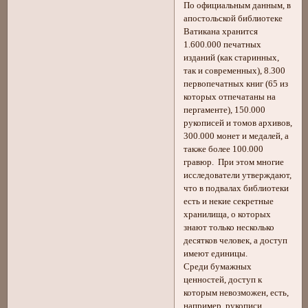
По официальным данным, в
апостольской библиотеке
Ватикана хранится
1.600.000 печатных
изданий (как старинных,
так и современных), 8.300
первопечатных книг (65 из
которых отпечатаны на
пергаменте), 150.000
рукописей и томов архивов,
300.000 монет и медалей, а
также более 100.000
гравюр. При этом многие
исследователи утверждают,
что в подвалах библиотеки
есть и некие секретные
хранилища, о которых
знают только несколько
десятков человек, а доступ
имеют единицы.
Среди бумажных
ценностей, доступ к
которым невозможен, есть,
например, рукописи