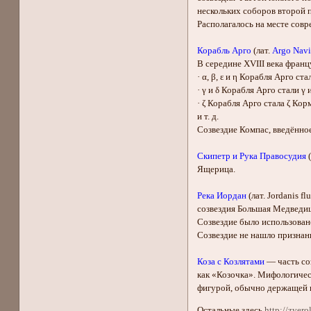
нескольких соборов второй 
Располагалось на месте сов
Корабль Арго
(лат.
Argo Navi
В середине XVIII века франц
· α, β, ε и η Корабля Арго стал
· γ и δ Корабля Арго стали γ 
· ζ Корабля Арго стала ζ Кор
и т. д.
Созвездие Компас, введённое
Скипетр и Рука Правосудия
(
Ящерица.
Река Иордан
(лат. Jordanis 
созвездия Большая Медведиц
Созвездие было использован
Созвездие не нашло признан
Коза с Козлятами
— часть соз
как «Козочка». Мифологичес
фигурой, обычно держащей на
Остальные здесь
http://zver