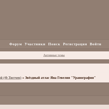
Форум
Участники
Поиск
Регистрация
Войти
Активные темы
ой (Ф.Тютчев)
»
Звёздный атлас Яна Гевелия "Уранография"