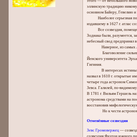
этого — от небольшого ново
эллинскую традицию никому 
основном Байеру, Гевелию и
Наиболее серьезная попытк
издавшему в 1627 г. атлас со
Все созвездия, помещенные
Зодиака были, разумеется, 
небесный свод предпринял в
Наверное, из самых лучших
Благоволение сильных мира
Йенского университета Эрха
Гигиния.
В интересах истины нельзя
назвал в 1610 г. открытые 
четыре года астроном Симон
Зевса. Галилей, по-видимому,
В 1781 г. Вильям Гершель на
астронома средствами на пос
восстановив мифологическую
Но к чести астрономическо
Отменённые созвездия
Зевс Громовержец
— созвезд
созвездия Фаэтон южного по