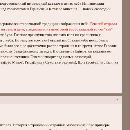
подготовленный им звездный каталог и атлас неба Firmamentum
над горизонтом в Гданьске, а в атласе описаны 11 новых созвездий
идерживался старомодной традиции изображения неба.
Гевелий отдавал
ь на самом деле, а видимыми из некоторой воображаемой точки "вне"
о глобуса. Главное преимущество плоских карт по сравнению с
ого неба. Почему же все-таки Гевелий изображал небо неудобным
е были все еще достаточно распространены в то время. Атлас Гевелия
нному бездефектному методу. В отличие от Байера, он показывает
вочной техники. Гевелий вводит ряд новых созвездий,
ев(Leo Minor), Рысь(Lynx), Секстант(Sextants), Щит (Scutum) и Лисичка
2
табах. История астрономии сохранила многочисленные примеры