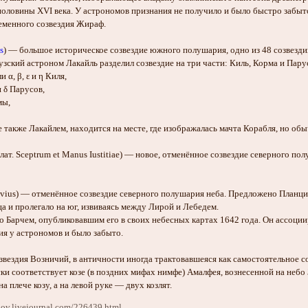
половины XVI века. У астрономов признания не получило и было быстро забыт
ременного созвездия Жираф.
s
) — большое историческое созвездие южного полушария, одно из 48 созвездий
узский астроном Лакайль разделил созвездие на три части: Киль, Корма и Пар
и α, β, ε и η Киля,
и δ Парусов,
мы,
 также Лакайлем, находится на месте, где изображалась мачта Корабля, но об
лат. Sceptrum et Manus Iustitiae) — новое, отменённое созвездие северного п
fluvius) — отменённое созвездие северного полушария неба. Предложено Планц
а и пролегало на юг, извиваясь между Лирой и Лебедем.
о Барчем, опубликовавшим его в своих небесных картах 1642 года. Он ассоции
ия у астрономов и было забыто.
вездия Возничий, в античности иногда трактовавшеяся как самостоятельное с
ки соответствует козе (в поздних мифах нимфе) Амалфея, вознесенной на небо
 плече козу, а на левой руке — двух козлят.
olov.livejournal.com/226439.html