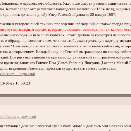
 Лондонского королевского общества. Уже после смерти ученого вышел в свет 
hia. Каталог содержит результаты наблюдений положений 1564 звезд, видимых 
сохранились до наших дней). Умер Гевелий в Гданьске 28 января 1687.
ерженцем устаревающей техники проведения наблюдений, он также твердо пр
вернутым звездным картам, которые показывали созвездия не так, как они ест
жались созвездия на небесных глобусах - этого требовала геометрия небесног
тва в обращении, состоит в том, что они отображают реальную картину звездн
собом? Наверное, он хотел соблюсти гармонию с небесными глобусами, которы
енным оформлением. Каждый рисунок Гевелий выгравировал по своему собстве
дий. Все рисунки выполнены при помощи уникальной типографической прессо
 времени, таких как Гончие Псы (Canes Venatici), Ящерица (Lacerta), Малый Л
ездия, введенные Гевелием, перестали существовать в настоящее время.
teka/zvez … orija.html
13-10-29 18:50:23)
-myth/memory-sozv.html
ующее деление небесной сферы было много и делались они в разных масш