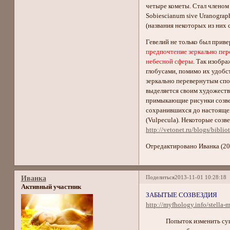
четыре кометы. Стал членом
Sobiescianum sive Uranograp
(названия некоторых из них 
Гевелий не только был прив
предпочтение зеркально пере
небесной сферы
. Так изобра
глобусами, помимо их удобс
зеркально перевернутым спо
выделяется своим художеств
примыкающие рисунки созвез
сохранившихся до настоящего
(Vulpecula). Некоторые созв
http://vetonet.ru/blogs/biblio
Отредактировано Иванка (20
Поделиться
2013-11-01 10:28:18
Иванка
Активный участник
ЗАБЫТЫЕ СОЗВЕЗДИЯ
http://myfhology.info/stella
Попыток изменить существ