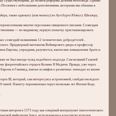
ежду существующими, до полной реформы деления небосвода. Однако
ия Птолемея с небольшими дополнениями, которыми мы обязаны в
ра, также адвокату (или монаху) из Аугсбурга Юлиусу Шиллеру,
еренесенными многие персонажи священного писания. Созвездия
ественники — по-видимому, первую попытку христианизировать
озвездий названиями 12 человеческих добродетелей...
ного. Придворный математик Веймарского двора и профессор
омов Европы, упразднив, разумеется, языческие измышления Арата и
же не был иногда чужд подобного подхода. Сам великий Галилей
му флорентийского герцога Козимо II Медичи. Правда, уже через
Европа и Ганимед, взятые из мифов о различных эпизодах из жизни
еорга III, который, сам интересуясь астрономией, снабдил молодого
 гиней. Планету переименовал через несколько лет Иоганн Боде,
.
тным автором в 1575 году как северный контрапункт гипотетического
ческой мифологии Зевса, использовалось в росписях куполов