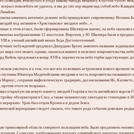
го созвездия, втиснутого в угоду какому-нибудь меценату в пустой «угол» м
всерьез поколебать не удалось, и мы до сих пор видим над собой небо Клавд
 Лакайлю.
а изменить античное деление неба принадлежит современнику Иоганна Байе
звездий под заглавием «Христианское звездное небо...».
 в этом атласе, были сформированы Шиллером заново; на небо оказались п
заменены изображениями 12 апостолов. Впрочем, у Ю. Шиллера были и предш
 VIII в. ученый английский монах Беда Достопочтенный.
 побуждений предлагал Джордано Бруно заменить названия зодиакальных с
 сего может, однако, оказаться важнее и полезнее покровительства небес
рд Вейгль предложил в конце XVII в. перенести на небо гербы царствующих д
 умолчать и о том, что кое-кто из великих астрономов нового времени так
им спутники Юпитера Медичейскими звездами в честь покровительствовавшего е
 Мариус, сохранив мифологическую традицию, дал им названия Ио, Каллисто, 
 против этого не возражал...
звал открытую им новую планету звездой Георгия в честь английского короля Г
тройку обсерватории в Слоу, а также назначил ему ежегодную стипендию в 300
 иерархию: Уран был отцом Кроноса и дедом Зевса.
й корпорации следует сказать, что такого рода события довольно редки
ие приполярной области северного полушария неба. Было предложено неизвес
лушария. Созвездие, изображающее владыку олимпийского пантеона древнегре