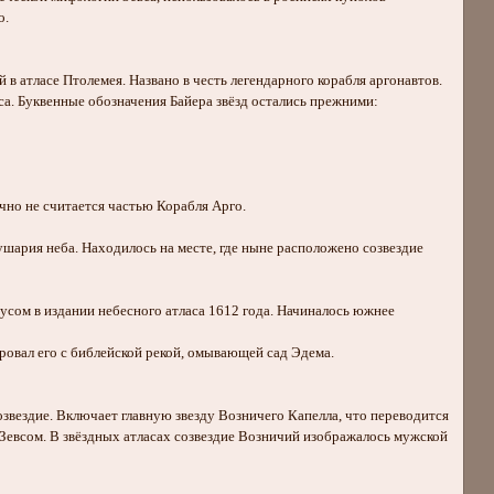
о.
 в атласе Птолемея. Названо в честь легендарного корабля аргонавтов.
уса. Буквенные обозначения Байера звёзд остались прежними:
ычно не считается частью Корабля Арго.
олушария неба. Находилось на месте, где ныне расположено созвездие
иусом в издании небесного атласа 1612 года. Начиналось южнее
ровал его с библейской рекой, омывающей сад Эдема.
озвездие. Включает главную звезду Возничего Капелла, что переводится
 Зевсом. В звёздных атласах созвездие Возничий изображалось мужской