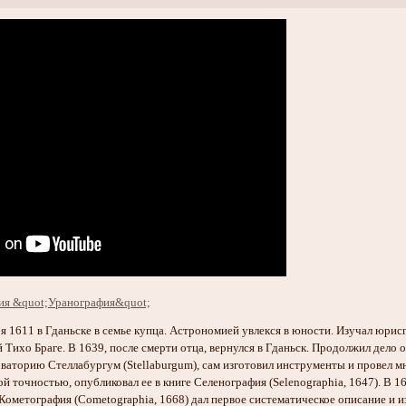
я 1611 в Гданьске в семье купца. Астрономией увлекся в юности. Изучал юрис
 Тихо Браге. В 1639, после смерти отца, вернулся в Гданьск. Продолжил дело о
рваторию Стеллабургум (Stellaburgum), сам изготовил инструменты и провел 
 точностью, опубликовал ее в книге Селенография (Selenographia, 1647). В 
е Кометография (Cometographia, 1668) дал первое систематическое описание и