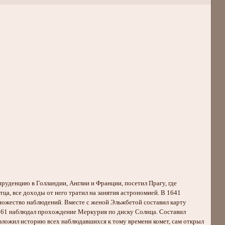
пруденцию в Голландии, Англии и Франции, посетил Прагу, где
тца, все доходы от него тратил на занятия астрономией. В 1641
множество наблюдений. Вместе с женой Эльжбетой составил карту
1661 наблюдал прохождение Меркурия по диску Солнца. Составил
 изложил историю всех наблюдавшихся к тому времени комет, сам открыл