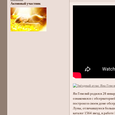
Активный участник
Ян Гевелий родился 28 январ
ознакомился с обсерваторией
построил в своем доме обсе
Луны, отличавшуюся большой
каталог 1564 звезд, в работ