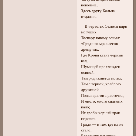
невольна,
Здесь другу Кольна
отдалась.
В чертогах Сельмы царь
могущих
Тоскару юному вещал:
«Гряди во мрак лесов
дремучих,
Где Крона катит черный
вал,
Шумящей прохлажден
осиной.
Там ряд является могил;
Там с верной, храброю
дружиной
Полки врагов я расточил,
И много, много сильных
пало;
Их гробы черный вран
стрежет.
Гряди — и там, где их не
стало,