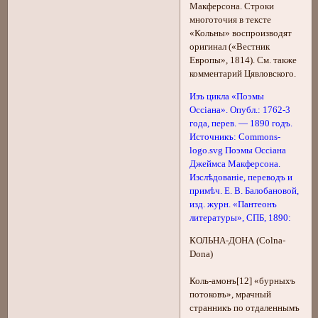
Макферсона. Строки
многоточия в тексте
«Кольны» воспроизводят
оригинал («Вестник
Европы», 1814). См. также
комментарий Цявловского.
Изъ цикла «Поэмы
Оссіана». Опубл.: 1762-3
года, перев. — 1890 годъ.
Источникъ: Commons-
logo.svg Поэмы Оссіана
Джеймса Макферсона.
Изслѣдованіе, переводъ и
примѣч. Е. В. Балобановой,
изд. журн. «Пантеонъ
литературы», СПБ, 1890:
КОЛЬНА-ДОНА (Colna-
Dona)
Коль-амонъ[12] «бурныхъ
потоковъ», мрачный
странникъ по отдаленнымъ