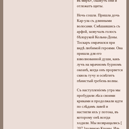
въ мирѣ», скажутъ они и
отложатъ щиты.
Ночь сошла. Пришла дочь
Кар-ула съ длинными
волосами. Смѣшавшись съ
арфой, зазвучалъ голосъ
бѣлорукой Кольна-Доны.
Тоскаръ омрачился при
видѣ любимой героями. Она
пришла для его
взволнованной души, какъ
лучъ на мрачномъ бурномъ
океанѣ, когда онъ прорвется
сквозь тучу и освѣтитъ
пѣнистый гребень волны.
Съ наступленіемъ утра мы
пробудили лѣса своими
криками и продолжали идти
по слѣдамъ лавей и
настигли ихъ у потока, въ
которому онѣ всегда
ходили. Мы возвращались [
207 ]долиною Кроны. Изъ