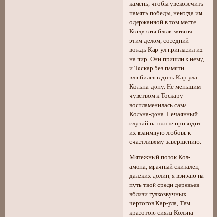
камень, чтобы увековечить
память победы, некогда им
одержанной в том месте.
Когда они были заняты
этим делом, соседний
вождь Кар-ул пригласил их
на пир. Они пришли к нему,
и Тоскар без памяти
влюбился в дочь Кар-ула
Кольна-дону. Не меньшим
чувством к Тоскару
воспламенилась сама
Кольна-дона. Нечаянный
случай на охоте приводит
их взаимную любовь к
счастливому завершению.
Мятежный поток Кол-
амона, мрачный скиталец
далеких долин, я взираю на
путь твой среди деревьев
вблизи гулкозвучных
чертогов Кар-ула, Там
красотою сияла Кольна-