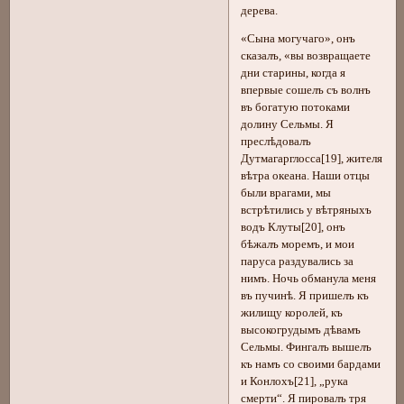
дерева.
«Сына могучаго», онъ
сказалъ, «вы возвращаете
дни старины, когда я
впервые сошелъ съ волнъ
въ богатую потоками
долину Сельмы. Я
преслѣдовалъ
Дутмагарглосса[19], жителя
вѣтра океана. Наши отцы
были врагами, мы
встрѣтились у вѣтряныхъ
водъ Клуты[20], онъ
бѣжалъ моремъ, и мои
паруса раздувались за
нимъ. Ночь обманула меня
въ пучинѣ. Я пришелъ къ
жилищу королей, къ
высокогрудымъ дѣвамъ
Сельмы. Фингалъ вышелъ
къ намъ со своими бардами
и Конлохъ[21], „рука
смерти“. Я пировалъ тря