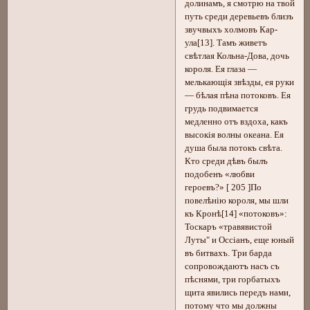
долинамъ, я смотрю на твой
путь среди деревьевъ близъ
звучвыхъ холмовъ Кар-
ула[13]. Тамъ живетъ
свѣтлая Кольна-Дова, дочь
короля. Ея глаза —
мелькающія звѣзды, ея руки
— бѣлая пѣна потоковъ. Ея
грудь подвимается
медленно отъ вздоха, какъ
высокія волны океана. Ея
душа была потокъ свѣта.
Кто среди дѣвъ былъ
подобенъ «любви
героевъ?» [ 205 ]По
повелѣнію короля, мы шли
къ Кронѣ[14] «потоковъ»:
Тоскаръ «травявистой
Луты" и Оссіанъ, еще юный
въ битвахъ. Три барда
сопровождаютъ насъ съ
пѣснями, три горбатыхъ
щита явились передъ нами,
потому что мы должны