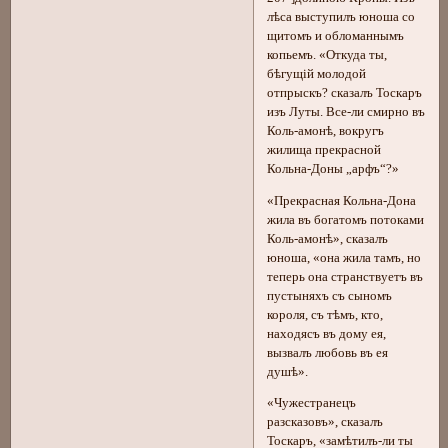
лѣса выcтупилъ юноша со
щитомъ и обломаннымъ
копьемъ. «Откуда ты,
бѣгущій молодой
отпрыскъ? сказалъ Тоскаръ
изъ Луты. Все-ли смирно въ
Коль-амонѣ, вокругъ
жилища прекрасной
Кольна-Доны „арфъ“?»
«Прекрасная Кольна-Дона
жила въ богатомъ потоками
Коль-амонѣ», сказалъ
юноша, «она жила тамъ, но
теперь она странствуетъ въ
пустыняхъ съ сыномъ
короля, съ тѣмъ, кто,
находясъ въ дому ея,
вызвалъ любовь въ ея
душѣ».
«Чужестранецъ
разсказовъ», сказалъ
Тоскаръ, «замѣтилъ-ли ты