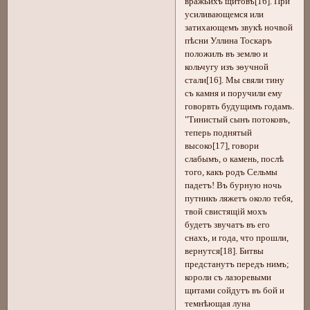
вражьихъ щитовъ[16]. При
усиливающемся или
затихающемъ звукѣ ночвой
пѣсни Уллина Тоскаръ
положилъ въ землю и
кольчугу изъ зѳучной
стали[16]. Мы свяли тину
съ камня и поручили ему
говорвть будущимъ годамъ.
"Тинистый сынъ потоковъ,
теперь поднятый
высоко[17], говори
слабымъ, о камень, послѣ
того, какъ родъ Сельмы
падетъ! Въ бурную ночь
путникъ ляжетъ около тебя,
твой свистящій мохъ
будетъ звучатъ въ его
снахъ, и года, что прошли,
вернутся[18]. Битвы
предстанутъ передъ нимъ;
короли съ лазоревыми
щитами сойдутъ въ бой и
темнѣющая луна