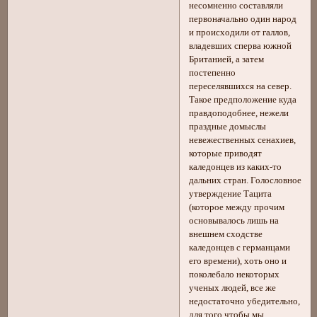
несомненно составляли
первоначально один народ
и происходили от галлов,
владевших сперва южной
Британией, а затем
постепенно
переселявшихся на север.
Такое предположение куда
правдоподобнее, нежели
праздные домыслы
невежественных сенахиев,
которые приводят
каледонцев из каких-то
дальних стран. Голословное
утверждение Тацита
(которое между прочим
основывалось лишь на
внешнем сходстве
каледонцев с германцами
его времени), хоть оно и
поколебало некоторых
ученых людей, все же
недостаточно убедительно,
для того чтобы мы