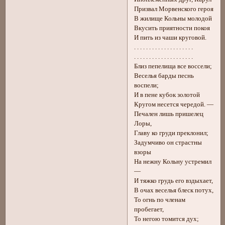
Призвал Морвенского героя
В жилище Кольны молодой
Вкусить приятности покоя
И пить из чаши круговой.
. . . . . . . . . . . . . . . . . . . .
. . . . . . . . . . . . . . . . . . . .
Близ пепелища все воссели;
Веселья барды песнь
воспели;
И в пене кубок золотой
Кругом несется чередой. —
Печален лишь пришелец
Лоры,
Главу ко груди преклонил;
Задумчиво он страстны
взоры
На нежну Кольну устремил
—
И тяжко грудь его вздыхает,
В очах веселья блеск потух,
То огнь по членам
пробегает,
То негою томится дух;