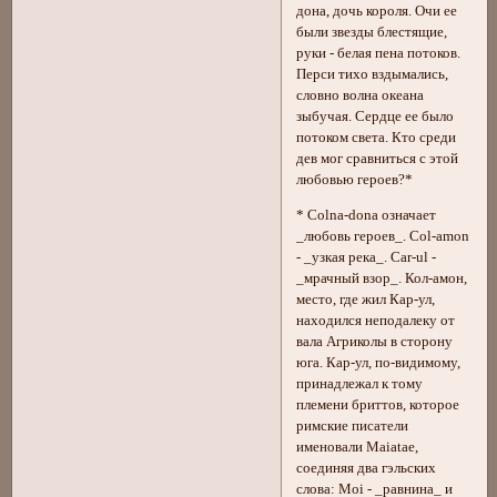
дона, дочь короля. Очи ее
были звезды блестящие,
руки - белая пена потоков.
Перси тихо вздымались,
словно волна океана
зыбучая. Сердце ее было
потоком света. Кто среди
дев мог сравниться с этой
любовью героев?*
* Colna-dona означает
_любовь героев_. Col-amon
- _узкая река_. Car-ul -
_мрачный взор_. Кол-амон,
место, где жил Кар-ул,
находился неподалеку от
вала Агриколы в сторону
юга. Кар-ул, по-видимому,
принадлежал к тому
племени бриттов, которое
римские писатели
именовали Maiatae,
соединяя два гэльских
слова: Moi - _равнина_ и