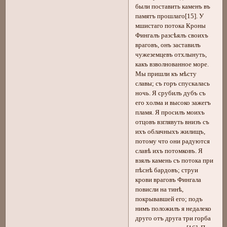
были поставить каменъ въ
памятъ прошлаго[15]. У
мшистаго потока Кроны
Фингалъ разсѣялъ своихъ
враговъ, онъ заставилъ
чужеземцевъ отхлынуть,
какъ взволнованное море.
Мы пришли къ мѣсту
славы; съ горъ спускалась
ночь. Я срубилъ дубъ съ
его холма и высоко зажегъ
пламя. Я просилъ моихъ
отцовъ взглявуть внизъ съ
ихъ облачныхъ жилищъ,
потому что они радуются
славѣ ихъ потомковъ. Я
взялъ камень съ потока при
пѣснѣ бардовъ; струи
крови враговъ Фингала
повисли на тинѣ,
покрывавшей его; подъ
нимъ положилъ я недалеко
друго отъ друга три горба