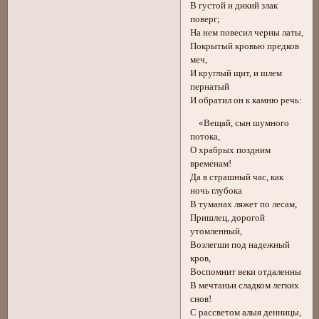
В густой и дикий злак
поверг;
На нем повесил черны латы,
Покрытый кровью предков
меч,
И круглый щит, и шлем
пернатый
И обратил он к камню речь:
«Вещай, сын шумного
потока,
О храбрых поздним
временам!
Да в страшный час, как
ночь глубока
В туманах ляжет по лесам,
Пришлец, дорогой
утомленный,
Возлегши под надежный
кров,
Воспомнит веки отдаленны
В мечтаньи сладком легких
снов!
С рассветом алыя денницы,