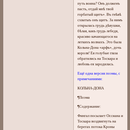
путь воина? Онъ долженъ
пасть, отдай мнѣ твой
горбатый щитъ». Въ гнѣвѣ
схватыъ онъ щитъ. За нимъ
открылась грудь дѣвушки,
бѣлая, какъ грудь лебедя,
красиво качающагося на
легкихъ волнахъ. Это была
Кольна-Дона «арфъ», дочь
короля! Ея голубые глаза
обратились на Тоскара и
любовь ея зародилась.
Ещё одна версия поэмы, с
примечаниями:
КОЛЬНА-ДОНА
¶Поэма
¶Содержание:
Фингал посылает Оссиана и
Тоскара воздвигнуть на
берегах потока Кроны