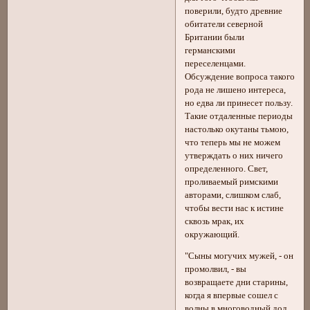
поверили, будто древние
обитатели северной
Британии были
германскими
переселенцами.
Обсуждение вопроса такого
рода не лишено интереса,
но едва ли принесет пользу.
Такие отдаленные периоды
настолько окутаны тьмою,
что теперь мы не можем
утверждать о них ничего
определенного. Свет,
проливаемый римскими
авторами, слишком слаб,
чтобы вести нас к истине
сквозь мрак, их
окружающий.
"Сыны могучих мужей, - он
промолвил, - вы
возвращаете дни старины,
когда я впервые сошел с
волны в многоводный дол