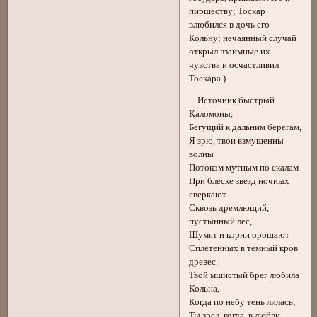
пиршеству; Тоскар
влюбился в дочь его
Кольну; нечаянный случай
открыл взаимные их
чувства и осчастливил
Тоскара.)
Источник быстрый
Каломоны,
Бегущий к дальним берегам,
Я зрю, твои взмущенны
волны
Потоком мутным по скалам
При блеске звезд ночных
сверкают
Сквозь дремлющий,
пустынный лес,
Шумят и корни орошают
Сплетенных в темный кров
древес.
Твой мшистый брег любила
Кольна,
Когда по небу тень лилась;
Ты зрел, когда, в любви