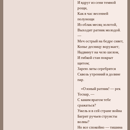
И вдруг из сени темной
рощи,
Как в час весенней
полунощи
Из облак месяц золотой,
Выходит ратник молодой.
—
Меч острый на бедре сияет,
Копье десницу воружает;
Надвинут на чело шелом,
И гибкой стан покрыт
щитом;
Зарею латы серебрятся
Сквозь утренний в долине
пар.
«О юный ратник! — рек
Тоскар, —
С каким врагом тебе
сражаться?
Ужель и в сей стране война
Багрит ручьев струисты
волны?
Но все спокойно — тишина