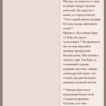
Поутру он очнется от снов
и увидит вокруг могилы
воителей. Он спросит о
камне, и старец ответит:
"Этот серый камень воздвиг
Оссиан, вождь минувших
годов"".
Пришел с Кол-амона бард
от Кар-ула, друга
чужеземцев.* Он пригласил
нас на пир королей в
жилище прекрасной
Кольна-доны. Мы пошли к
чертогу арф. Там Кар-ул,
осененный седыми
кудрями, просиял, завидя
сынов друзей своих, что
стояли, как два молодых
деревца в зеленой листве.
* Обычаи бриттов и
каледонцев были столь
сходны во времена
Оссиана, что они