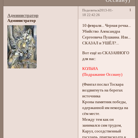
1
Поделиться
2013-01-
18 22:42:26
Администратор
Администратор
10 февраля... Черная речка...
Убийство Александра
Сергеевича Пушкина. Или...
СКАЗАЛ и УШЁЛ?...
Вот ещё из СКАЗАННОГО
для нас:
КОЛЬНА
(Подражание Оссиану)
(Фингал послал Тоскара
воздвигнуть на берегах
источника
Кроны памятник победы,
одержанной им некогда на
сём месте.
Между тем как он
занимался сим трудом,
Карул, соседственный
государь, пригласил его к