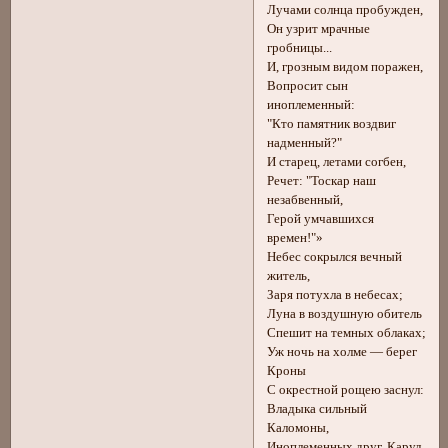
Лучами солнца пробужден,
Он узрит мрачные
гробницы...
И, грозным видом поражен,
Вопросит сын
иноплеменный:
"Кто памятник воздвиг
надменный?"
И старец, летами согбен,
Речет: "Тоскар наш
незабвенный,
Герой умчавшихся
времен!"»
Небес сокрылся вечный
житель,
Заря потухла в небесах;
Луна в воздушную обитель
Спешит на темных облаках;
Уж ночь на холме — берег
Кроны
С окрестной рощею заснул:
Владыка сильный
Каломоны,
Иноплеменных друг, Карул