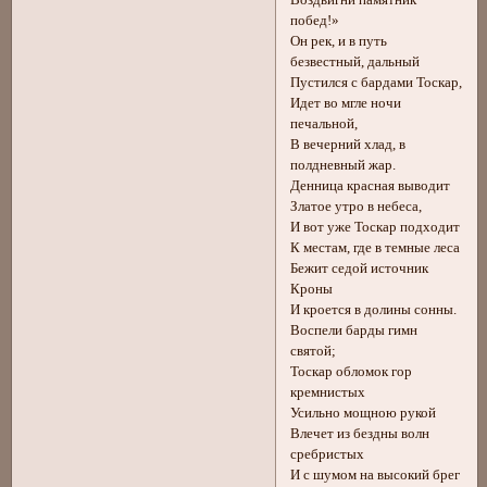
Воздвигни памятник
побед!»
Он рек, и в путь
безвестный, дальный
Пустился с бардами Тоскар,
Идет во мгле ночи
печальной,
В вечерний хлад, в
полдневный жар.
Денница красная выводит
Златое утро в небеса,
И вот уже Тоскар подходит
К местам, где в темные леса
Бежит седой источник
Кроны
И кроется в долины сонны.
Воспели барды гимн
святой;
Тоскар обломок гор
кремнистых
Усильно мощною рукой
Влечет из бездны волн
сребристых
И с шумом на высокий брег