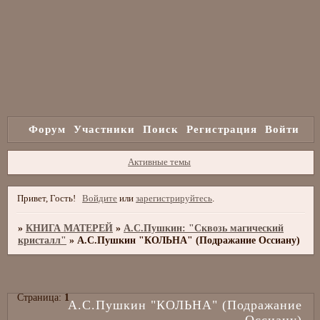
Форум
Участники
Поиск
Регистрация
Войти
Активные темы
Привет, Гость!
Войдите
или
зарегистрируйтесь
.
»
КНИГА МАТЕРЕЙ
»
А.С.Пушкин: "Сквозь магический
кристалл"
»
А.С.Пушкин "КОЛЬНА" (Подражание Оссиану)
Страница:
1
А.С.Пушкин "КОЛЬНА" (Подражание
Оссиану)