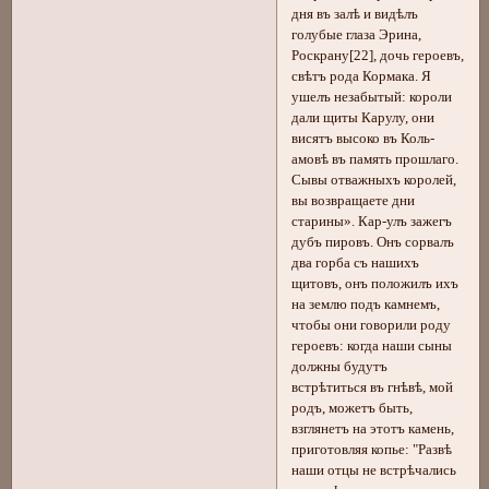
дня въ залѣ и видѣлъ
голубые глаза Эрина,
Роскрану[22], дочь героевъ,
свѣтъ рода Кормака. Я
ушелъ незабытый: короли
дали щиты Карулу, они
висятъ высоко въ Коль-
амовѣ въ память прошлаго.
Сывы отважныхъ королей,
вы возвращаете дни
старины». Кар-улъ зажегъ
дубъ пировъ. Онъ сорвалъ
два горба съ нашихъ
щитовъ, онъ положилъ ихъ
на землю подъ камнемъ,
чтобы они говорили роду
героевъ: когда наши сыны
должны будутъ
встрѣтиться въ гнѣвѣ, мой
родъ, можетъ быть,
взглянетъ на этотъ камень,
приготовляя копье: "Развѣ
наши отцы не встрѣчались