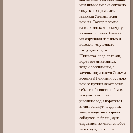
меж ними отмерив согласно
тому, как вздымалась и
затихала Уллина песня
ночная. Тоскар в землю
сложил кинжал и кольчугу
из звонкой стали. Камень
мы окружили насыпью и
повелели ему вещать
грядущим годам.
"Тинистое чадо потоков,
подъятое ныне ввысь,
вещай бессильным, о
камень, когда племя Сельмы
исчезнет! Гонимый бурною
ночью путник ляжет возле
тебя; твой свистящий мох
зазвучит в его снах;
ушедшие годы воротятся.
Битвы встанут пред ним,
лазоревощитные короли
сойдутся на брань, луна,
омрачаясь, взглянет с небес
на возмущенное поле.