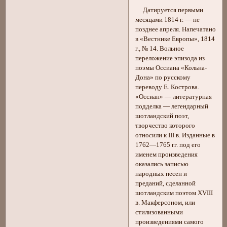
‎ Датируется первыми
месяцами 1814 г. — не
позднее апреля. Напечатано
в «Вестнике Европы», 1814
г., № 14. Вольное
переложение эпизода из
поэмы Оссиана «Кольна-
Дона» по русскому
переводу Е. Кострова.
«Оссиан» — литературная
подделка — легендарный
шотландский поэт,
творчество которого
относили к III в. Изданные в
1762—1765 гг. под его
именем произведения
оказались записью
народных песен и
преданий, сделанной
шотландским поэтом XVIII
в. Макферсоном, или
стилизованными
произведениями самого