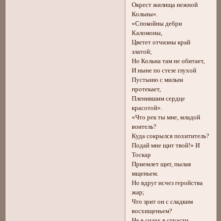
Окрест жилища нежной
Кольны».
«Спокойны дебри
Каломоны,
Цветет отчизны край
златой;
Но Кольна там не обитает,
И ныне по стезе глухой
Пустыню с милым
протекает,
Пленившим сердце
красотой».
«Что рек ты мне, младой
воитель?
Куда сокрылся похититель?
Подай мне щит твой!» И
Тоскар
Приемлет щит, пылая
мщеньем.
Но вдруг исчез геройства
жар;
Что зрит он с сладким
восхищеньем?
Не в силах в страсти