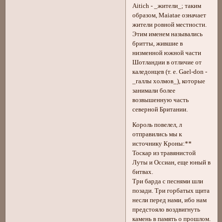
Aitich - _жители_; таким
образом, Maiatae означает
жители ровной местности.
Этим именем назывались
бритты, жившие в
низменной южной части
Шотландии в отличие от
каледонцев (т. е. Gael-don -
_галлы холмов_), которые
занимали более
возвышенную часть
северной Британии.
Король повелел, л
отправились мы к
источнику Кроны:**
Тоскар из травянистой
Луты и Оссиан, еще юный в
битвах.
Три барда с песнями шли
позади. Три горбатых щита
несли перед нами, ибо нам
предстояло воздвигнуть
камень в память о прошлом.