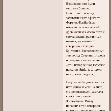
Возможно, это были
местные бритты.
Пространство между
заливами Ферт-оф-Форт и
Ферт-оф-Клайд было
известно в течение всей
древности как место битв и
столкновений различных
племен, населявших
северную и южную
Британию. Расположенный
там город Стерлинг отсюда
и получил свое название.
Это - испорченное гэльское
название Stirla, т. е. _холм_
или _скала раздора_.
Под пение бардов я взял из
источника камень. В тине,
его покрывавшей, застыла
кровь супостатов
Фингаловых. Внизу
положил я три навершия
вражьих щитов, расстоянье