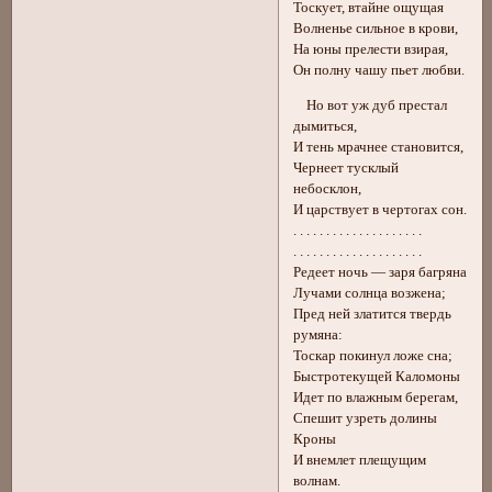
Тоскует, втайне ощущая
Волненье сильное в крови,
На юны прелести взирая,
Он полну чашу пьет любви.
Но вот уж дуб престал
дымиться,
И тень мрачнее становится,
Чернеет тусклый
небосклон,
И царствует в чертогах сон.
. . . . . . . . . . . . . . . . . . . .
. . . . . . . . . . . . . . . . . . . .
Редеет ночь — заря багряна
Лучами солнца возжена;
Пред ней златится твердь
румяна:
Тоскар покинул ложе сна;
Быстротекущей Каломоны
Идет по влажным берегам,
Спешит узреть долины
Кроны
И внемлет плещущим
волнам.