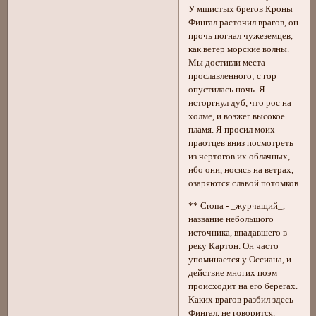
У мшистых брегов Кроны
Фингал расточил врагов, он
прочь погнал чужеземцев,
как ветер морские волны.
Мы достигли места
прославленного; с гор
опустилась ночь. Я
исторгнул дуб, что рос на
холме, и возжег высокое
пламя. Я просил моих
праотцев вниз посмотреть
из чертогов их облачных,
ибо они, носясь на ветрах,
озаряются славой потомков.
** Crona - _журчащий_,
название небольшого
источника, впадавшего в
реку Картон. Он часто
упоминается у Оссиана, и
действие многих поэм
происходит на его берегах.
Каких врагов разбил здесь
Фингал, не говорится.