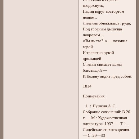
воздохнуть,
Пылая вдруг восторгом
новым...
Лилейна обнажилась грудь,
Под грозным дышуща
покровом...
«Ты ль это?..» — возопил
герой
И трепетно рукой
дрожащей
С главы снимает шлем
блестящий —
И Кольну видит пред собой.
1814
Примечания
1. ↑ Пушкин А. С.
Собрание сочинений: В 20
т. — М.: Художественная
литература, 1937. — Т. 1.
Лицейские стихотворения.
— С. 29—33