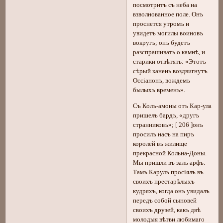
посмотритъ съ неба на
взволнованное поле. Онъ
проснется утромъ и
увидетъ могилы воиновъ
вокругъ; онъ будетъ
разспрашивать о камнѣ, и
старики отвѣтять: «Этотъ
сѣрый канень воздвигнутъ
Оссіанонъ, вождемъ
былыхъ временъ».
Съ Колъ-амоны отъ Кар-ула
пришелъ бардъ, «другъ
странниковъ»; [ 206 ]онъ
просилъ насъ на пиръ
королей въ жилище
прекрасной Кольна-Доны.
Мы пришли въ залъ арфъ.
Тамъ Карулъ просіялъ въ
своихъ престарѣлыхъ
кудряхъ, когда онъ увидалъ
передъ собой сыновей
своихъ друзей, какъ двѣ
молодыя вѣтви любимаго