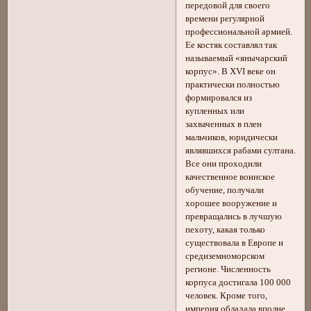
передовой для своего
времени регулярной
профессиональной армией.
Ее костяк составлял так
называемый «янычарский
корпус». В XVI веке он
практически полностью
формировался из
купленных или
захваченных в плен
мальчиков, юридически
являвшихся рабами султана.
Все они проходили
качественное воинское
обучение, получали
хорошее вооружение и
превращались в лучшую
пехоту, какая только
существовала в Европе и
средиземноморском
регионе. Численность
корпуса достигала 100 000
человек. Кроме того,
империя обладала вполне