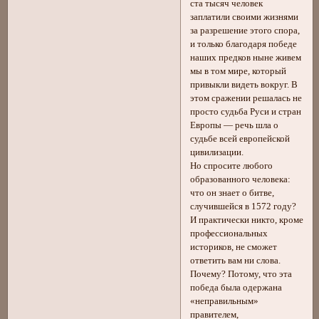
ста тысяч человек
заплатили своими жизнями
за разрешение этого спора,
и только благодаря победе
наших предков ныне живем
мы в том мире, который
привыкли видеть вокруг. В
этом сражении решалась не
просто судьба Руси и стран
Европы — речь шла о
судьбе всей европейской
цивилизации.
Но спросите любого
образованного человека:
что он знает о битве,
случившейся в 1572 году?
И практически никто, кроме
профессиональных
историков, не сможет
ответить вам ни слова.
Почему? Потому, что эта
победа была одержана
«неправильным»
правителем,