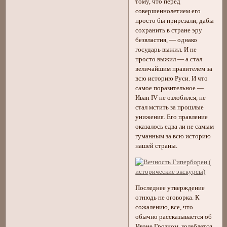
тому, что перед
совершеннолетием его
просто бы прирезали, дабы
сохранить в стране эру
безвластия, — однако
государь выжил. И не
просто выжил — а стал
величайшим правителем за
всю историю Руси. И что
самое поразительное —
Иван IV не озлобился, не
стал мстить за прошлые
унижения. Его правление
оказалось едва ли не самым
гуманным за всю историю
нашей страны.
Последнее утверждение
отнюдь не оговорка. К
сожалению, все, что
обычно рассказывается об
Иване Грозном, колеблется