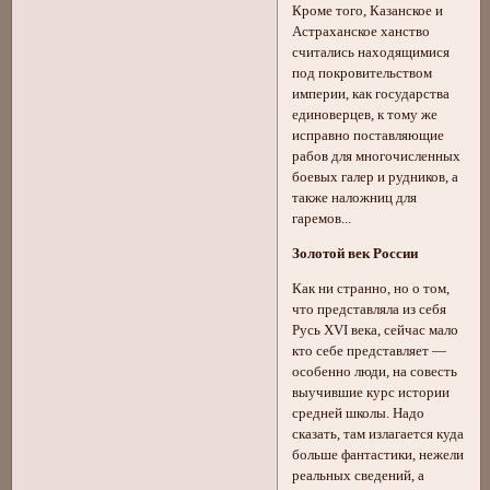
Кроме того, Казанское и
Астраханское ханство
считались находящимися
под покровительством
империи, как государства
единоверцев, к тому же
исправно поставляющие
рабов для многочисленных
боевых галер и рудников, а
также наложниц для
гаремов...
Золотой век России
Как ни странно, но о том,
что представляла из себя
Русь XVI века, сейчас мало
кто себе представляет —
особенно люди, на совесть
выучившие курс истории
средней школы. Надо
сказать, там излагается куда
больше фантастики, нежели
реальных сведений, а