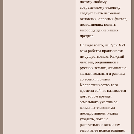
потому любому
современному человеку
следует знать несколько
основных, опорных фактов,
позволяющих понять
мироощущение наших
предков.
Прежде всего, на Руси XVI
века рабства практически
не существовало. Каждый
человек, родившийся в
русских землях, изначально
являлся вольным и равным
со всеми прочими.
Крепостничество того
времени сейчас называется
договором аренды
земельного участка со
всеми вытекающими
последствиями: нельзя
уходить, пока не
расплатился с хозяином
земли за ее использование.