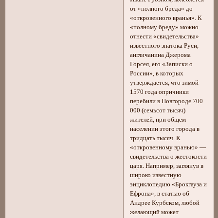
от «полного бреда» до
«откровенного вранья». К
«полному бреду» можно
отнести «свидетельства»
известного знатока Руси,
англичанина Джерома
Горсея, его «Записки о
России», в которых
утверждается, что зимой
1570 года опричники
перебили в Новгороде 700
000 (семьсот тысяч)
жителей, при общем
населении этого города в
тридцать тысяч. К
«откровенному вранью» —
свидетельства о жестокости
царя. Например, заглянув в
широко известную
энциклопедию «Брокгауза и
Ефрона», в статью об
Андрее Курбском, любой
желающий может