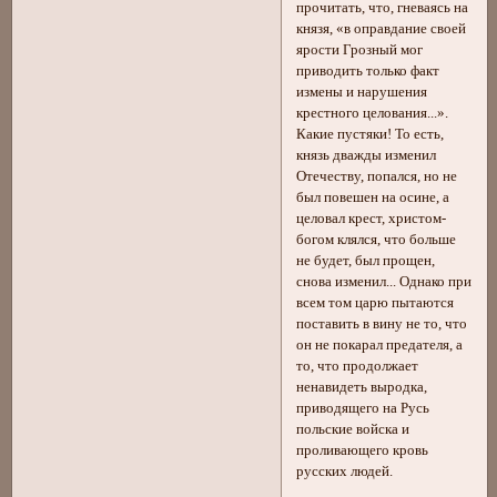
прочитать, что, гневаясь на
князя, «в оправдание своей
ярости Грозный мог
приводить только факт
измены и нарушения
крестного целования...».
Какие пустяки! То есть,
князь дважды изменил
Отечеству, попался, но не
был повешен на осине, а
целовал крест, христом-
богом клялся, что больше
не будет, был прощен,
снова изменил... Однако при
всем том царю пытаются
поставить в вину не то, что
он не покарал предателя, а
то, что продолжает
ненавидеть выродка,
приводящего на Русь
польские войска и
проливающего кровь
русских людей.