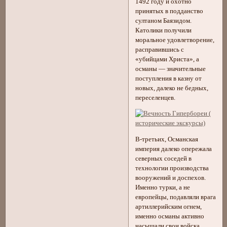
1492 году и охотно
принятых в подданство
султаном Баязидом.
Католики получили
моральное удовлетворение,
расправившись с
«убийцами Христа», а
османы — значительные
поступления в казну от
новых, далеко не бедных,
переселенцев.
В-третьих, Османская
империя далеко опережала
северных соседей в
технологии производства
вооружений и доспехов.
Именно турки, а не
европейцы, подавляли врага
артиллерийским огнем,
именно османы активно
насыщали свои войска,