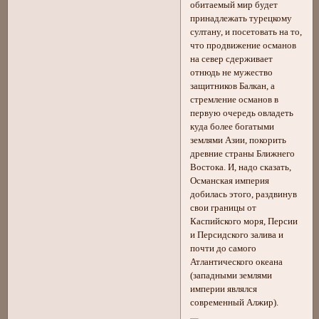
обитаемый мир будет
принадлежать турецкому
султану, и посетовать на то,
что продвижение османов
на север сдерживает
отнюдь не мужество
защитников Балкан, а
стремление османов в
первую очередь овладеть
куда более богатыми
землями Азии, покорить
древние страны Ближнего
Востока. И, надо сказать,
Османская империя
добилась этого, раздвинув
свои границы от
Каспийского моря, Персии
и Персидского залива и
почти до самого
Атлантического океана
(западными землями
империи являлся
современный Алжир).