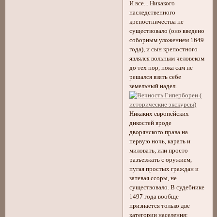
И все... Никакого
наследственного
крепостничества не
существовало (оно введено
соборным уложением 1649
года), и сын крепостного
являлся вольным человеком
до тех пор, пока сам не
решался взять себе
земельный надел.
Никаких европейских
дикостей вроде
дворянского права на
первую ночь, карать и
миловать, или просто
разъезжать с оружием,
пугая простых граждан и
затевая ссоры, не
существовало. В судебнике
1497 года вообще
признается только две
категории населения: