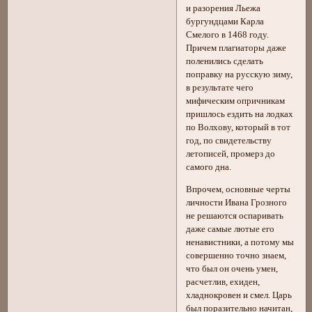
и разорения Льежа
бургундцами Карла
Смелого в 1468 году.
Причем плагиаторы даже
поленились сделать
поправку на русскую зиму,
в результате чего
мифическим опричникам
пришлось ездить на лодках
по Волхову, который в тот
год, по свидетельству
летописей, промерз до
самого дна.
Впрочем, основные черты
личности Ивана Грозного
не решаются оспаривать
даже самые лютые его
ненавистники, а потому мы
совершенно точно знаем,
что был он очень умен,
расчетлив, ехиден,
хладнокровен и смел. Царь
был поразительно начитан,