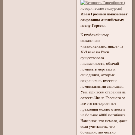
Иван Грозный показывает
сокровища английскому
послу Горсею.
К глубочайшему
сожалению
«иваноненавистников», в
XVI веке на Руси
существовала
письменность, обычай
поминать мертвых и
синодники, которые
сохранились вместе с
поминальными записями.
Увы, при всем старании на
совесть Ивана Грозного за
все его пятьдесят лет
правления можно отнести
не больше 4000 погибших.
Наверное, это немало, даже
если учитывать, что
большинство честно