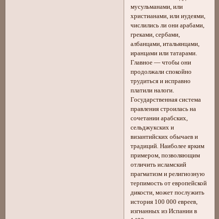
мусульманами, или
христианами, или иудеями,
числились ли они арабами,
греками, сербами,
албанцами, итальянцами,
иранцами или татарами.
Главное — чтобы они
продолжали спокойно
трудиться и исправно
платили налоги.
Государственная система
правления строилась на
сочетании арабских,
сельджукских и
византийских обычаев и
традиций. Наиболее ярким
примером, позволяющим
отличить исламский
прагматизм и религиозную
терпимость от европейской
дикости, может послужить
история 100 000 евреев,
изгнанных из Испании в