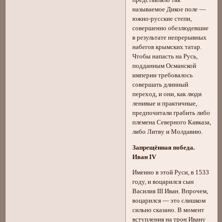
называемое Дикое поле —
южно-русские степи,
совершенно обезлюдевшие
в результате непрерывных
набегов крымских татар.
Чтобы напасть на Русь,
подданным Османской
империи требовалось
совершать длинный
переход, и они, как люди
ленивые и практичные,
предпочитали грабить либо
племена Северного Кавказа,
либо Литву и Молдавию.
Запрещённая победа.
Иван IV
Именно в этой Руси, в 1533
году, и воцарился сын
Василия III Иван. Впрочем,
воцарился — это слишком
сильно сказано. В момент
вступления на трон Ивану