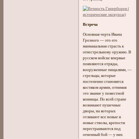
Встреча
Основная черта Ивана
Грозного — это его
маниакальная страсть к
огнестрельному оружию. В
русском войске впервые
появляются отряды,
вооруженные пищалями, —
стрельцы, которые
постепенно становятся
костяком армии, отнимая
это звание у поместной
конницы. По всей стране
возникают пушечные
дворы, на которых
отливают все новые и
новые стволы, крепости
перестраиваются под
огненный бой — у них