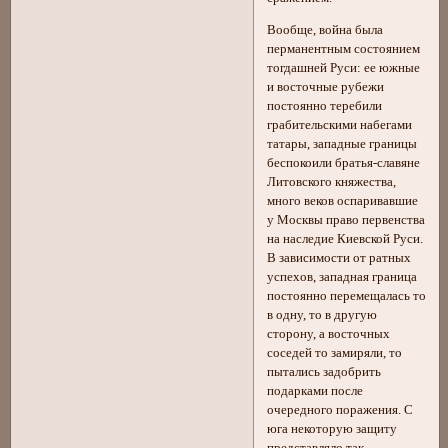
Вообще, война была
перманентным состоянием
тогдашней Руси: ее южные
и восточные рубежи
постоянно теребили
грабительскими набегами
татары, западные границы
беспокоили братья-славяне
Литовского княжества,
много веков оспаривавшие
у Москвы право первенства
на наследие Киевской Руси.
В зависимости от ратных
успехов, западная граница
постоянно перемещалась то
в одну, то в другую
сторону, а восточных
соседей то замиряли, то
пытались задобрить
подарками после
очередного поражения. С
юга некоторую защиту
представляло так