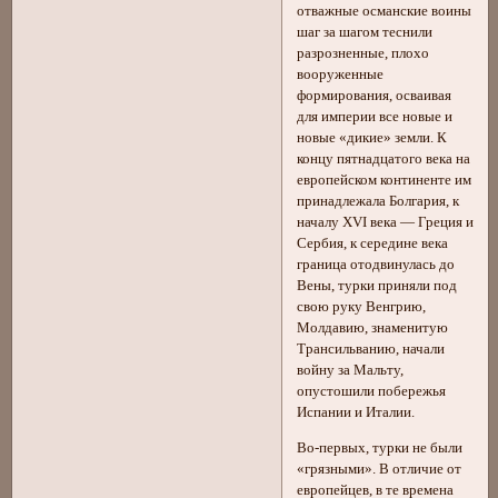
отважные османские воины
шаг за шагом теснили
разрозненные, плохо
вооруженные
формирования, осваивая
для империи все новые и
новые «дикие» земли. К
концу пятнадцатого века на
европейском континенте им
принадлежала Болгария, к
началу XVI века — Греция и
Сербия, к середине века
граница отодвинулась до
Вены, турки приняли под
свою руку Венгрию,
Молдавию, знаменитую
Трансильванию, начали
войну за Мальту,
опустошили побережья
Испании и Италии.
Во-первых, турки не были
«грязными». В отличие от
европейцев, в те времена