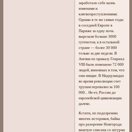
заработало себе казнь
изменами и
клятвопреступлениями.
Однако в те же самые годы
в соседней Европе в
Париже за одну ночь
вырезали больше 3000
гугенотов, а в остальной
стране — более 30 000
только за две недели. В
Англии по приказу Генриха
VIII было повешено 72 000
людей, виновных в том, что
они нищие. В Нидерландах
во время революции счет
трупам перевалил за 100
000... Не-ет, России до
европейской цивилизации
далеко.
Кстати, по подозрению
многих историков, байка
про разорение Новгорода
внаглую списана со штурма