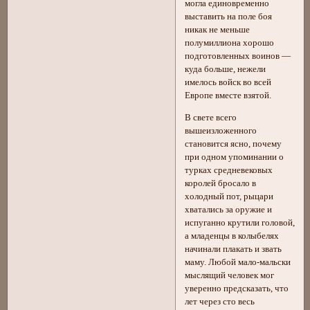
могла единовременно
выставить на поле боя
никак не меньше
полумиллиона хорошо
подготовленных воинов —
куда больше, нежели
имелось войск во всей
Европе вместе взятой.
В свете всего
вышеизложенного
становится ясно, почему
при одном упоминании о
турках средневековых
королей бросало в
холодный пот, рыцари
хватались за оружие и
испуганно крутили головой,
а младенцы в колыбелях
начинали плакать и звать
маму. Любой мало-мальски
мыслящий человек мог
уверенно предсказать, что
лет через сто весь