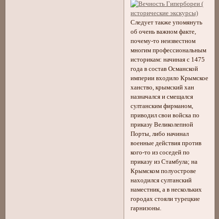
Следует также упомянуть
об очень важном факте,
почему-то неизвестном
многим профессиональным
историкам: начиная с 1475
года в состав Османской
империи входило Крымское
ханство, крымский хан
назначался и смещался
султанским фирманом,
приводил свои войска по
приказу Великолепной
Порты, либо начинал
военные действия против
кого-то из соседей по
приказу из Стамбула; на
Крымском полуострове
находился султанский
наместник, а в нескольких
городах стояли турецкие
гарнизоны.