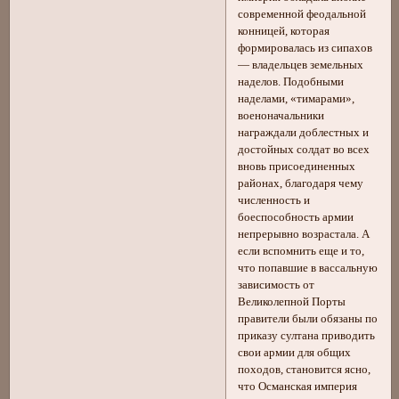
современной феодальной
конницей, которая
формировалась из сипахов
— владельцев земельных
наделов. Подобными
наделами, «тимарами»,
военоначальники
награждали доблестных и
достойных солдат во всех
вновь присоединенных
районах, благодаря чему
численность и
боеспособность армии
непрерывно возрастала. А
если вспомнить еще и то,
что попавшие в вассальную
зависимость от
Великолепной Порты
правители были обязаны по
приказу султана приводить
свои армии для общих
походов, становится ясно,
что Османская империя