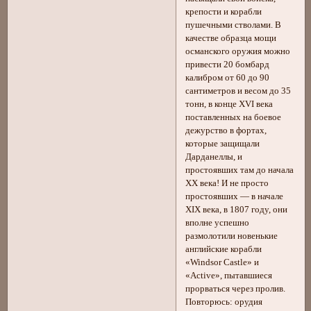
крепости и корабли
пушечными стволами. В
качестве образца мощи
османского оружия можно
привести 20 бомбард
калибром от 60 до 90
сантиметров и весом до 35
тонн, в конце XVI века
поставленных на боевое
дежурство в фортах,
которые защищали
Дарданеллы, и
простоявших там до начала
XX века! И не просто
простоявших — в начале
XIX века, в 1807 году, они
вполне успешно
размолотили новенькие
английские корабли
«Windsor Castle» и
«Active», пытавшиеся
прорваться через пролив.
Повторюсь: орудия