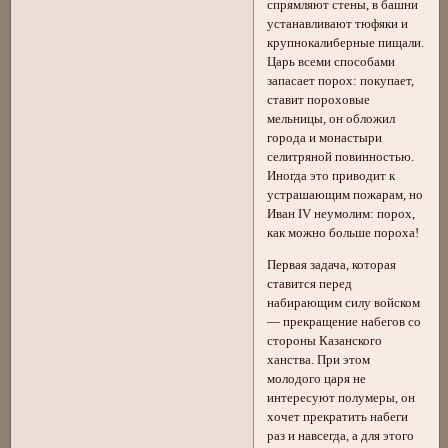
спрямляют стены, в башни
устанавливают тюфяки и
крупнокалиберные пищали.
Царь всеми способами
запасает порох: покупает,
ставит пороховые
мельницы, он обложил
города и монастыри
селитряной повинностью.
Иногда это приводит к
устрашающим пожарам, но
Иван IV неумолим: порох,
как можно больше пороха!
Первая задача, которая
ставится перед
набирающим силу войском
— прекращение набегов со
стороны Казанского
ханства. При этом
молодого царя не
интересуют полумеры, он
хочет прекратить набеги
раз и навсегда, а для этого