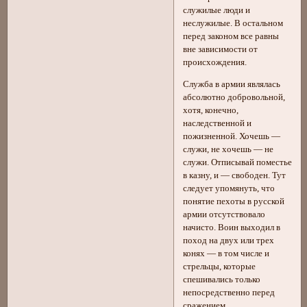
служилые люди и
неслужилые. В остальном
перед законом все равны
вне зависимости от
происхождения.
Служба в армии являлась
абсолютно добровольной,
хотя, конечно,
наследственной и
пожизненной. Хочешь —
служи, не хочешь — не
служи. Отписывай поместье
в казну, и — свободен. Тут
следует упомянуть, что
понятие пехоты в русской
армии отсутствовало
начисто. Воин выходил в
поход на двух или трех
конях — в том числе и
стрельцы, которые
спешивались только
непосредственно перед
сражением.