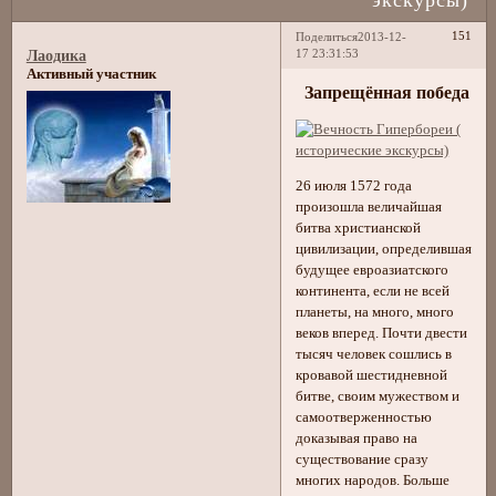
151
Поделиться
2013-12-
17 23:31:53
Лаодика
Активный участник
Запрещённая победа
26 июля 1572 года
произошла величайшая
битва христианской
цивилизации, определившая
будущее евроазиатского
континента, если не всей
планеты, на много, много
веков вперед. Почти двести
тысяч человек сошлись в
кровавой шестидневной
битве, своим мужеством и
самоотверженностью
доказывая право на
существование сразу
многих народов. Больше