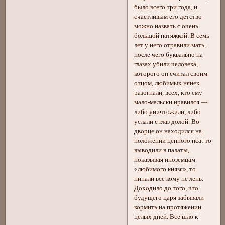
было всего три года, и
счастливым его детство
можно назвать с очень
большой натяжкой. В семь
лет у него отравили мать,
после чего буквально на
глазах убили человека,
которого он считал своим
отцом, любимых нянек
разогнали, всех, кто ему
мало-мальски нравился —
либо уничтожили, либо
услали с глаз долой. Во
дворце он находился на
положении цепного пса: то
выводили в палаты,
показывая иноземцам
«любимого князя», то
пинали все кому не лень.
Доходило до того, что
будущего царя забывали
кормить на протяжении
целых дней. Все шло к