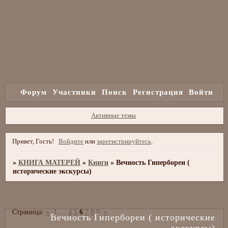
Форум
Участники
Поиск
Регистрация
Войти
Активные темы
Привет, Гость!
Войдите
или
зарегистрируйтесь
.
»
КНИГА МАТЕРЕЙ
»
Книги
»
Вечность Гипербореи (
исторические экскурсы)
Страница:
«
1
…
4
5
6
7
8
9
»
Вечность Гипербореи ( исторические
экскурсы)