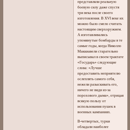
представляли реальную
боевую силу даже спустя
три века после своего
изготовления. В XVI веке их
можно было смело считать
настоящим сверхоружием.
А изготавливались
упомянутые бомбарды в те
самые годы, когда Николло
Маккиавели старательно
выписывал в своем трактате
«Государь» следующие
слова: «Лучше
предоставить неприятелю
ослеплять самого себя,
нежели разыскивать его,
ничего не видя из-за
порохового дыма», отрицая
всякую пользу от
использования пушек в
военных кампаниях.
В-четвертых, турки
обладали наиболее