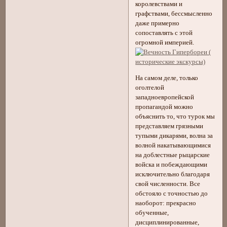
королевствами и
графствами, бессмысленно
даже примерно
сопоставлять с этой
огромной империей.
На самом деле, только
оголтелой
западноевропейской
пропагандой можно
объяснить то, что турок мы
представляем грязными
тупыми дикарями, волна за
волной накатывающимися
на доблестные рыцарские
войска и побеждающими
исключительно благодаря
свой численности. Все
обстояло с точностью до
наоборот: прекрасно
обученные,
дисциплинированные,