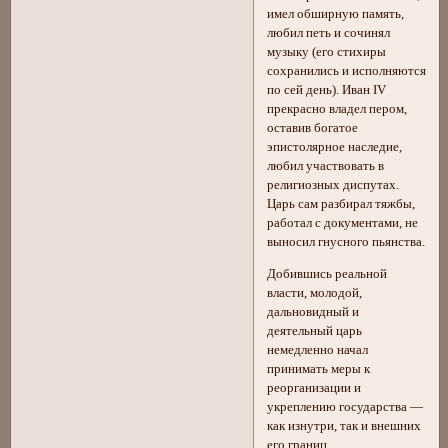
имел обширную память,
любил петь и сочинял
музыку (его стихиры
сохранились и исполняются
по сей день). Иван IV
прекрасно владел пером,
оставив богатое
эпистолярное наследие,
любил участвовать в
религиозных диспутах.
Царь сам разбирал тяжбы,
работал с документами, не
выносил гнусного пьянства.
Добившись реальной
власти, молодой,
дальновидный и
деятельный царь
немедленно начал
принимать меры к
реорганизации и
укреплению государства —
как изнутри, так и внешних
его границ.