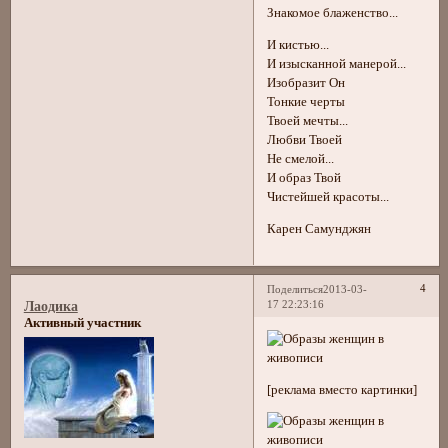
Знакомое блаженство...
И кистью...
И изысканной манерой...
Изобразит Он
Тонкие черты
Твоей мечты...
Любви Твоей
Не смелой...
И образ Твой
Чистейшей красоты...
Карен Самунджян
4
Поделиться
2013-03-
17 22:23:16
Лаодика
Активный участник
[реклама вместо картинки]