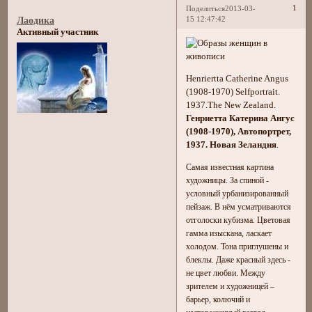
1
Поделиться
2013-03-
15 12:47:42
Лаодика
Активный участник
Henriertta Catherine Angus
(1908-1970) Selfportrait.
1937.The New Zealand.
Генриетта Катерина Ангус
(1908-1970), Автопортрет,
1937. Новая Зеландия
.
Самая известная картина
художницы. За спиной -
условный урбанизированный
пейзаж. В нём усматриваются
отголоски кубизма. Цветовая
гамма изыскана, ласкает
холодом. Тона приглушены и
блеклы. Даже красный здесь -
не цвет любви. Между
зрителем и художницей –
барьер, колючий и