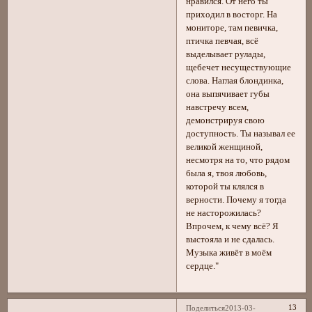
нравился. От него ты
приходил в восторг. На
мониторе, там певичка,
птичка певчая, всё
выделывает рулады,
щебечет несуществующие
слова. Наглая блондинка,
она выпячивает губы
навстречу всем,
демонстрируя свою
доступность. Ты называл ее
великой женщиной,
несмотря на то, что рядом
была я, твоя любовь,
которой ты клялся в
верности. Почему я тогда
не насторожилась?
Впрочем, к чему всё? Я
выстояла и не сдалась.
Музыка живёт в моём
сердце."
13
Поделиться
2013-03-