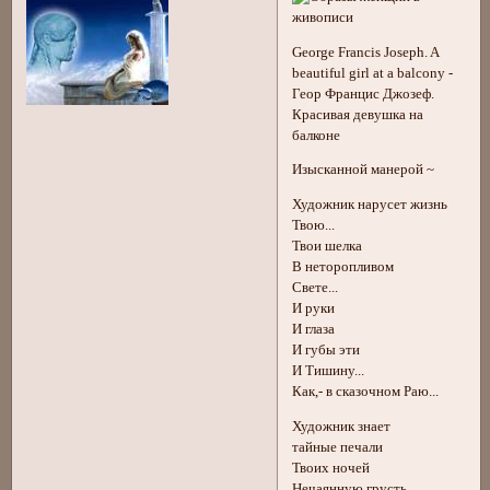
George Francis Joseph. A
beautiful girl at a balcony -
Геор Францис Джозеф.
Красивая девушка на
балконе
Изысканной манерой ~
Художник нарусет жизнь
Твою...
Твои шелка
В неторопливом
Свете...
И руки
И глаза
И губы эти
И Тишину...
Как,- в сказочном Раю...
Художник знает
тайные печали
Твоих ночей
Нечаянную грусть...