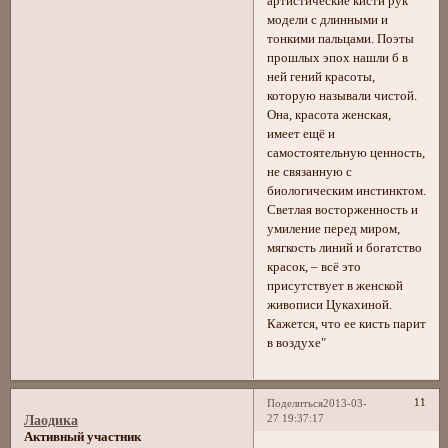
артистические кисти рук
модели с длинными и
тонкими пальцами. Поэты
прошлых эпох нашли б в
ней гений красоты,
которую называли чистой.
Она, красота женская,
имеет ещё и
самостоятельную ценность,
не связанную с
биологическим инстинктом.
Светлая восторженность и
умиление перед миром,
мягкость линий и богатство
красок, – всё это
присутствует в женской
живописи Цукахиной.
Кажется, что ее кисть парит
в воздухе"
11
Поделиться
2013-03-
27 19:37:17
Лаодика
Активный участник