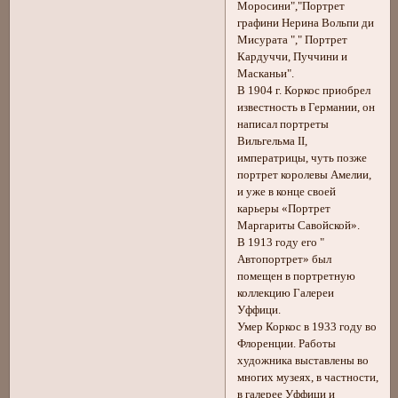
Моросини","Портрет
графини Нерина Вольпи ди
Мисурата "," Портрет
Кардуччи, Пуччини и
Масканьи".
В 1904 г. Коркос приобрел
известность в Германии, он
написал портреты
Вильгельма II,
императрицы, чуть позже
портрет королевы Амелии,
и уже в конце своей
карьеры «Портрет
Маргариты Савойской».
В 1913 году его "
Автопортрет» был
помещен в портретную
коллекцию Галереи
Уффици.
Умер Коркос в 1933 году во
Флоренции. Работы
художника выставлены во
многих музеях, в частности,
в галерее Уффици и