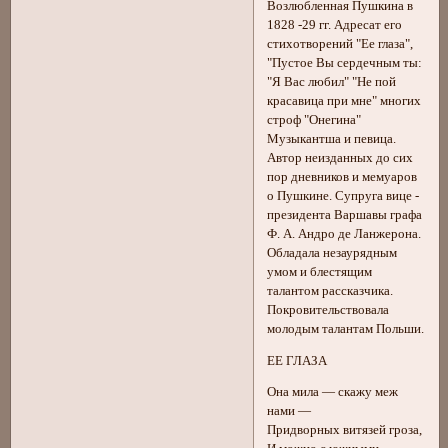
Возлюбленная Пушкина в
1828 -29 гг. Адресат его
стихотворений "Ее глаза",
"Пустое Вы сердечным ты:
"Я Вас любил" "Не пой
красавица при мне" многих
строф "Онегина"
Музыкантша и певица.
Автор неизданных до сих
пор дневников и мемуаров
о Пушкине. Супруга вице -
президента Варшавы графа
Ф. А. Андро де Ланжерона.
Обладала незаурядным
умом и блестящим
талантом рассказчика.
Покровительствовала
молодым талантам Польши.
ЕЕ ГЛАЗА
Она мила — скажу меж
нами —
Придворных витязей гроза,