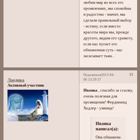
любим мир во всех его
проявлениях, мы спокойны
и радостны - значит, мы
сделали правильный выбор
- истину, если вместо
красоты мира мы, прежде
другого, видим его срамоту,
если нас пугает его
обнаженная суть - нас
засасывает тьма...
15
Поделиться
2013-04-
06 13:29:37
Лаодика
Активный участник
Иванка
, спасибо за ссылку,
очень полезная для
прсвящения! Фердинанд
Ходлер - умница!
Иванка
написал(а):
Она обнажена