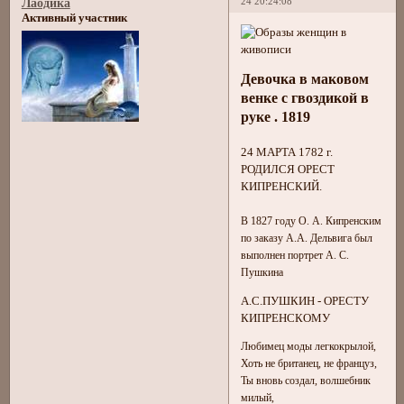
24 20:24:08
Лаодика
Активный участник
Девочка в маковом
венке с гвоздикой в
руке . 1819
24 МАРТА 1782 г.
РОДИЛСЯ ОРЕСТ
КИПРЕНСКИЙ.
В 1827 году О. А. Кипренским
по заказу А.А. Дельвига был
выполнен портрет А. С.
Пушкина
А.С.ПУШКИН - ОРЕСТУ
КИПРЕНСКОМУ
Любимец моды легкокрылой,
Хоть не британец, не француз,
Ты вновь создал, волшебник
милый,