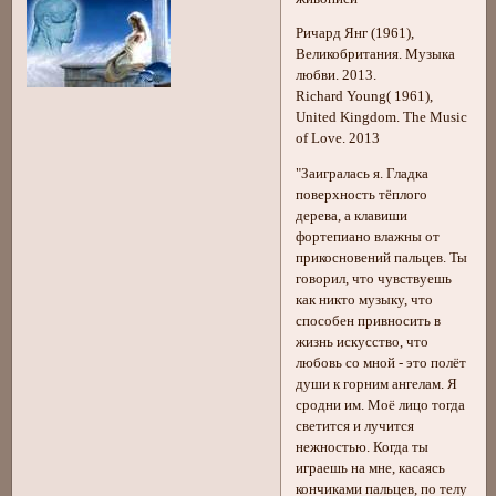
Ричард Янг (1961),
Великобритания. Музыка
любви. 2013.
Richard Young( 1961),
United Kingdom. The Music
of Love. 2013
"Заигралась я. Гладка
поверхность тёплого
дерева, а клавиши
фортепиано влажны от
прикосновений пальцев. Ты
говорил, что чувствуешь
как никто музыку, что
способен привносить в
жизнь искусство, что
любовь со мной - это полёт
души к горним ангелам. Я
сродни им. Моё лицо тогда
светится и лучится
нежностью. Когда ты
играешь на мне, касаясь
кончиками пальцев, по телу