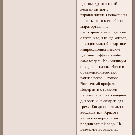
цветом: драгоценный
жёлтый янтарь с
вкраплениями. Обнаженная
– часть этого волшебного
мира, органично
растворена в нём. Здесь нет
ответа, что, в конце концов,
принципиальней в картине:
импрессионистические
цветовые эффекты либо
сама модель. Как минимум
они равнозначны. Вот и в
обнаженной всё-таки
важнее всего… голова.
Восточный профиль
Нефертити с тонкими
чертам лица. Эта женщина
духовна и не создана для
греха. Ею дозволительно
восхищаться. Красота
чиста и непорочна как
родник горной воды. Не
возможно не заметить