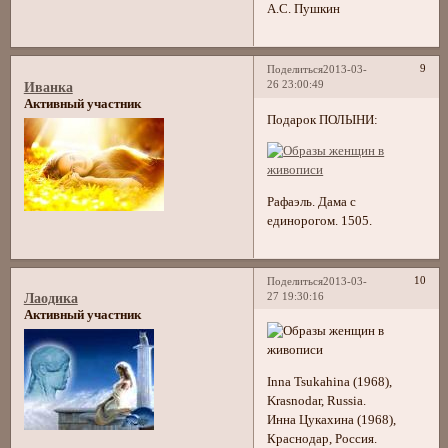
А.С. Пушкин
9
Поделиться
2013-03-
26 23:00:49
Иванка
Активный участник
Подарок ПОЛЫНИ:
Рафаэль. Дама с
единорогом. 1505.
10
Поделиться
2013-03-
27 19:30:16
Лаодика
Активный участник
Inna Tsukahina (1968),
Krasnodar, Russia.
Инна Цукахина (1968),
Краснодар, Россия.