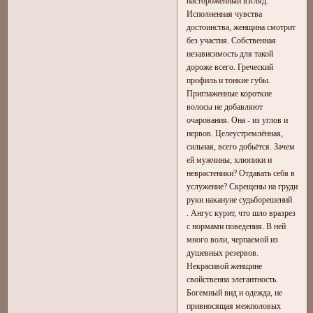
настороженный взгляд.
Исполненная чувства
достоинства, женщина смотрит
без участия. Собственная
независимость для такой
дороже всего. Греческий
профиль и тонкие губы.
Приглаженные короткие
волосы не добавляют
очарования. Она - из углов и
нервов. Целеустремлённая,
сильная, всего добьётся. Зачем
ей мужчины, хлюпики и
неврастеники? Отдавать себя в
услужение? Скрещены на груди
руки накануне судьборешений
. Ангус курит, что шло вразрез
с нормами поведения. В ней
много воли, черпаемой из
душевных резервов.
Некрасивой женщине
свойственна элегантность.
Богемный вид и одежда, не
привносящая межполовых