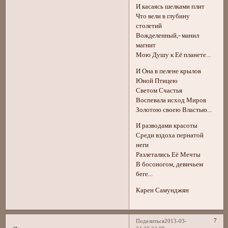
И касаясь шелками плит
Что вели в глубину
столетий
Вожделенный,- манил
магнит
Мою Душу к Её планете...
И Она в пелене крылов
Юной Птицею
Светом Счастья
Воспевала исход Миров
Золотою своею Властью...
И разводами красоты
Среди вздоха пернатой
неги
Разлетались Её Мечты
В босоногом, девичьем
беге...
Карен Самунджян
7
Поделиться
2013-03-