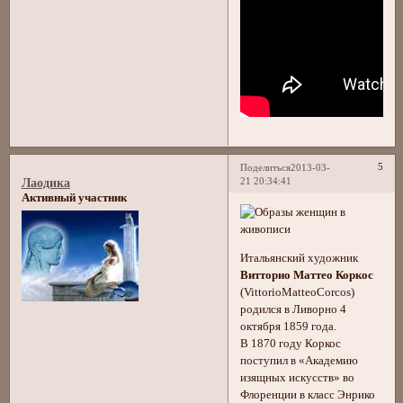
5
Поделиться
2013-03-
21 20:34:41
Лаодика
Активный участник
Итальянский художник
Витторио Маттео Коркос
(VittorioMatteoCorcos)
родился в Ливорно 4
октября 1859 года.
В 1870 году Коркос
поступил в «Академию
изящных искусств» во
Флоренции в класс Энрико