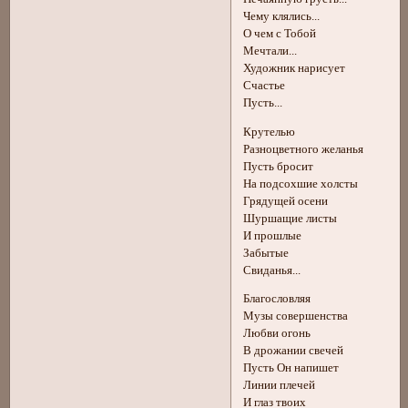
Чему клялись...
О чем с Тобой
Мечтали...
Художник нарисует
Счастье
Пусть...
Крутелью
Разноцветного желанья
Пусть бросит
На подсохшие холсты
Грядущей осени
Шуршащие листы
И прошлые
Забытые
Свиданья...
Благословляя
Музы совершенства
Любви огонь
В дрожании свечей
Пусть Он напишет
Линии плечей
И глаз твоих