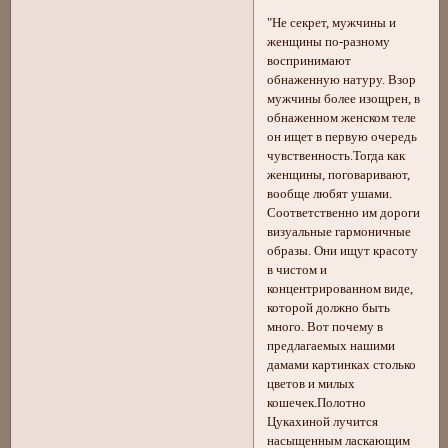
"Не секрет, мужчины и
женщины по-разному
воспринимают
обнаженную натуру. Взор
мужчины более изощрен, в
обнаженном женском теле
он ищет в первую очередь
чувственность.Тогда как
женщины, поговаривают,
вообще любят ушами.
Соответственно им дороги
визуальные гармоничные
образы. Они ищут красоту
в чистом и
концентрированном виде,
которой должно быть
много. Вот почему в
предлагаемых нашими
дамами картинках столько
цветов и милых
кошечек.Полотно
Цукахиной лучится
насыщенным ласкающим