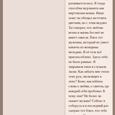
разливается нега. Я тогда
способна мурлыкать как
мартовская кошка. Наше
ложе ты обещал застелить
цветами, но с этим медлил.
Ты говорил, что любовь
вечна и жизнь без неё не
имеет смысла. Плох тот
мужчина, который не умеет
извлечь из женщины
мелодию. В её теле всё
приспособлено. Здесь тебе
не было равных. Я
закрывала глаза и слушала
ласки. Как забыть мне тепло
этих рук, скользящих к
лону? Боже, как избиты
слова о любви, о святом, где
каждый себя пробовал. К
чему они? Не более ли
скажет музыка? Сейчас я
соберусь и в последний раз
сыграю тот блюз, что тебе