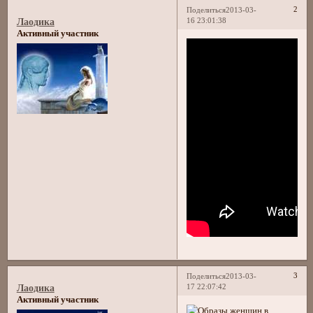
2
Поделиться
2013-03-
16 23:01:38
Лаодика
Активный участник
3
Поделиться
2013-03-
17 22:07:42
Лаодика
Активный участник