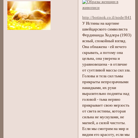
http://botinok.co.il/node/84140
У Истины на картине
швейцарского символиста
Фердинанда Ходлера (1903)
ясный, спокойный взгляд.
Она обнажена - ей нечего
скрывать, а потому она
цельна, она уверена и
уравновешена - в отличие
от суетливой массы сил зла.
Головы и тела сил тьмы
прикрыты непрозрачными
накидками, их руки
выразительно подняты над
головой - тьма нервно
прикрывает свою мерзость
от света истины, которая
сильна не мускулами, не
магией, а силой чистоты.
Если мы смотрим на мир и
видим его красоту, если мы