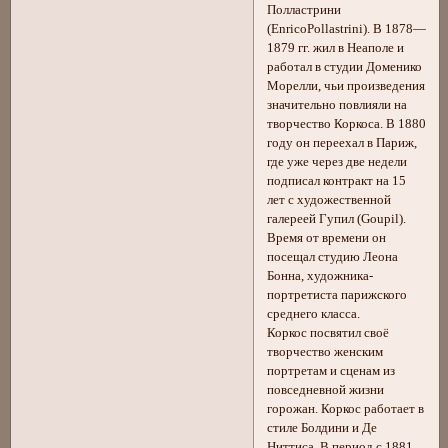
Полластрини
(EnricoPollastrini). В 1878—
1879 гг. жил в Неаполе и
работал в студии Доменико
Морелли, чьи произведения
значительно повлияли на
творчество Коркоса. В 1880
году он переехал в Париж,
где уже через две недели
подписал контракт на 15
лет с художественной
галереей Гупил (Goupil).
Время от времени он
посещал студию Леона
Бонна, художника-
портретиста парижского
среднего класса.
Коркос посвятил своё
творчество женским
портретам и сценам из
повседневной жизни
горожан. Коркос работает в
стиле Болдини и Де
Ниттиса. В период с 1881