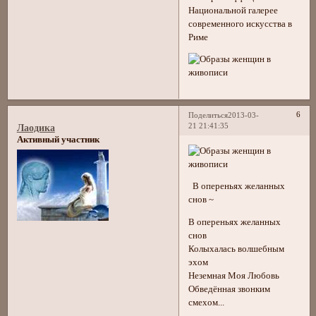
Национальной галерее
современного искусства в
Риме
6
Поделиться
2013-03-
21 21:41:35
Лаодика
Активный участник
В опереньях желанных
снов ~
В опереньях желанных
снов
Колыхалась волшебным
эхом
Неземная Моя Любовь
Обведённая звонким
смехом...