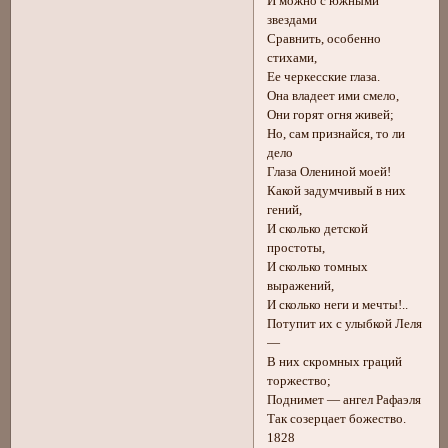
И можно с южными
звездами
Сравнить, особенно
стихами,
Ее черкесские глаза.
Она владеет ими смело,
Они горят огня живей;
Но, сам признайся, то ли
дело
Глаза Олениной моей!
Какой задумчивый в них
гений,
И сколько детской
простоты,
И сколько томных
выражений,
И сколько неги и мечты!..
Потупит их с улыбкой Леля
—
В них скромных граций
торжество;
Поднимет — ангел Рафаэля
Так созерцает божество.
1828