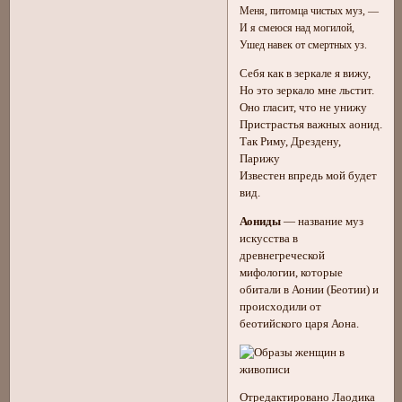
Меня, питомца чистых муз, —
И я смеюся над могилой,
Ушед навек от смертных уз.
Себя как в зеркале я вижу,
Но это зеркало мне льстит.
Оно гласит, что не унижу
Пристрастья важных аонид.
Так Риму, Дрездену,
Парижу
Известен впредь мой будет
вид.
Аониды
— название муз
искусства в
древнегреческой
мифологии, которые
обитали в Аонии (Беотии) и
происходили от
беотийского царя Аона.
Отредактировано Лаодика