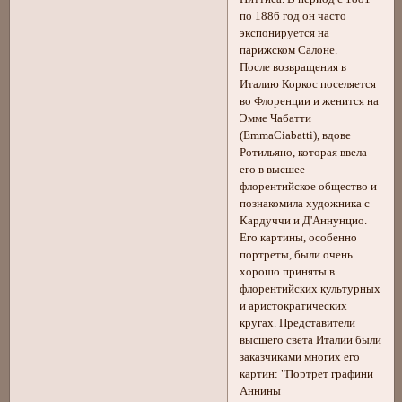
по 1886 год он часто
экспонируется на
парижском Салоне.
После возвращения в
Италию Коркос поселяется
во Флоренции и женится на
Эмме Чабатти
(EmmaCiabatti), вдове
Ротильяно, которая ввела
его в высшее
флорентийское общество и
познакомила художника с
Кардуччи и Д'Аннунцио.
Его картины, особенно
портреты, были очень
хорошо приняты в
флорентийских культурных
и аристократических
кругах. Представители
высшего света Италии были
заказчиками многих его
картин: "Портрет графини
Аннины