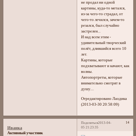
не продал ни одной
картины, куда-то метался,
из-за чего-то страдал, от
чего-то лечился, зачем-то
резался, был случайно
застрелен...
И над всем этим -
удивительный творческий
полёт, длившийся всего 10
лет.
Картины, которые
подхватывают и качают, как
волны.
Автопортреты, которые
внимательно смотрят в
душу....
Отредактировано Лаодика
(2013-03-30 20:58:09)
14
Поделиться
2013-04-
05 21:23:35
Иванка
Активный участник