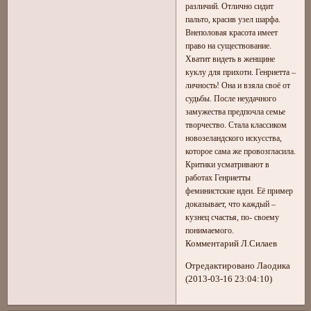
различий. Отлично сидит
пальто, красив узел шарфа.
Внеполовая красота имеет
право на существование.
Хватит видеть в женщине
куклу для прихоти. Генриетта –
личность! Она и взяла своё от
судьбы. После неудачного
замужества предпочла семье
творчество. Стала классиком
новозеландского искусства,
которое сама же провозгласила.
Критики усматривают в
работах Генриетты
феминистские идеи. Её пример
доказывает, что каждый –
кузнец счастья, по- своему
понимаемого.
Комментарий Л.Силаев
Отредактировано Лаодика
(2013-03-16 23:04:10)