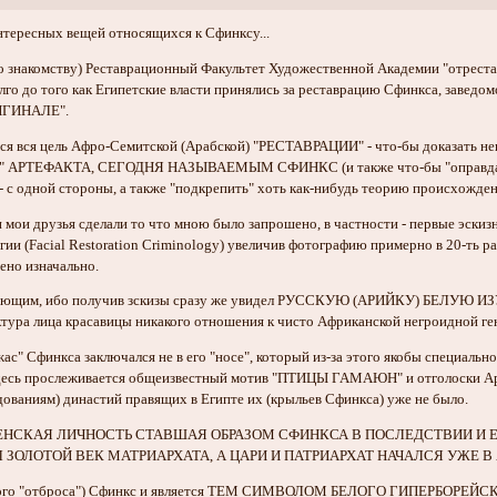
нтересных вещей относящихся к Сфинксу...
 знакомству) Реставрационный Факультет Художественной Академии "отрестав
долго до того как Египетские власти принялись за реставрацию Сфинкса, завед
ИГИНАЛЕ".
ается вся цель Афро-Семитской (Арабской) "РЕСТАВРАЦИИ" - что-бы доказ
АРТЕФАКТА, СЕГОДНЯ НАЗЫВАЕМЫМ СФИНКС (и также что-бы "оправдать
- с одной стороны, а также "подкрепить" хоть как-нибудь теорию происхожден
мои друзья сделали то что мною было запрошено, в частности - первые эски
ии (Facial Restoration Criminology) увеличив фотографию примерно в 20-ть р
ено изначально.
мляющим, ибо получив зскизы сразу же увидел РУССКУЮ (АРИЙКУ) БЕЛУЮ И
ктура лица красавицы никакого отношения к чисто Африканской негроидной 
жас" Сфинкса заключался не в его "носе", который из-за этого якобы специально
здесь прослеживается общеизвестный мотив "ПТИЦЫ ГАМАЮН" и отголоски Ар
дованиям) династий правящих в Египте их (крыльев Сфинкса) уже не было.
то ЖЕНСКАЯ ЛИЧНОСТЬ СТАВШАЯ ОБРАЗОМ СФИНКСА В ПОСЛЕДСТВИИ И 
Л ЗОЛОТОЙ ВЕК МАТРИАРХАТА, А ЦАРИ И ПАТРИАРХАТ НАЧАЛСЯ УЖЕ В 
кого "отброса") Сфинкс и является ТЕМ СИМВОЛОМ БЕЛОГО ГИПЕРБОРЕЙСК