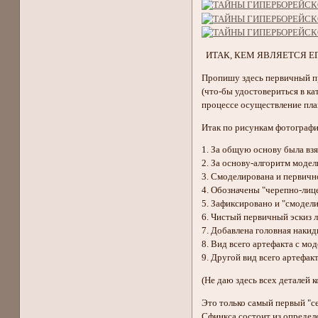
ИТАК, КЕМ ЯВЛЯЕТСЯ ЕГ
Пропишу здесь первичный про
(что-бы удостовериться в ка
процессе осуществление план
Итак по рисункам фотографии
1. За общую основу была взя
2. За основу-алгоритм модел
3. Смоделирована и первичн
4. Обозначены "черепно-лиц
5. Зафиксировано и "смодел
6. Чистый первичный эскиз л
7. Добавлена головная накид
8. Вид всего артефакта с м
9. Другой вид всего артефак
(Не даю здесь всех деталей 
Это только самый первый "с
Сфинкса состоит из определ