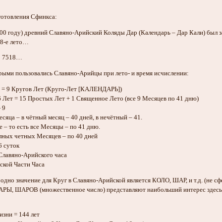
готовления Сфинкса:
1700 году) древний Славяно-Арийский Коляды Дар (Календарь – Дар Кали) бы
08-е лето…
то 7518…
орыми пользовались Славяно-Арийцы при лето- и время исчислении:
а = 9 Кругов Лет (Круго-Лет [КАЛЕНДАРЬ])
6 Лет = 15 Простых Лет + 1 Священное Лето (все 9 Месяцев по 41 дню)
 9
яца – в чётный месяц – 40 дней, в нечётный – 41.
 – то есть все Месяцы – по 41 дню.
лных четных Месяцев – по 40 дней
6 суток
 Славяно-Арийского часа
ской Части Часа
одно значение для Круг в Славяно-Арийской является КОЛО, ШАР, и т.д. (не сф
Ы, ШАРОВ (множественное число) представляют наибольший интерес здесь. Я 
зни = 144 лет