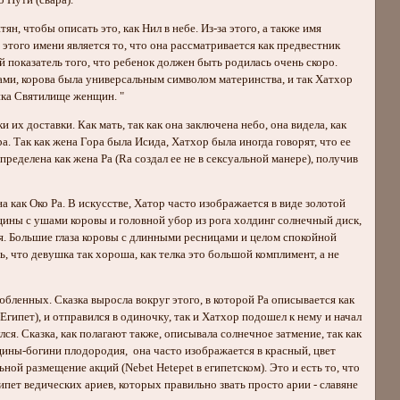
 Пути (свара).
н, чтобы описать это, как Нил в небе. Из-за этого, а также имя
этого имени является то, что она рассматривается как предвестник
 показатель того, что ребенок должен быть родилась очень скоро.
тами, корова была универсальным символом материнства, и так Хатхор
яйка Святилище женщин. "
их доставки. Как мать, так как она заключена небо, она видела, как
 Так как жена Гора была Исида, Хатхор была иногда говорят, что ее
определена как жена Ра (Ra создал ее не в сексуальной манере), получив
на как Око Ра. В искусстве, Хатор часто изображается в виде золотой
женщины с ушами коровы и головной убор из рога холдинг солнечный диск,
я. Большие глаза коровы с длинными ресницами и целом спокойной
, что девушка так хороша, как телка это большой комплимент, а не
юбленных. Сказка выросла вокруг этого, в которой Ра описывается как
ипет), и отправился в одиночку, так и Хатхор подошел к нему и начал
ся. Сказка, как полагают также, описывала солнечное затмение, так как
енщины-богини плодородия, она часто изображается в красный, цвет
ной размещение акций (Nebet Hetepet в египетском). Это и есть то, что
 ведических ариев, которых правильно звать просто арии - славяне