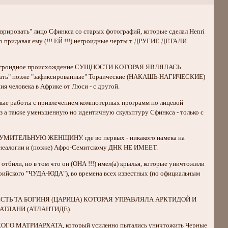
рировать" лицо Сфинкса со старых фотографий, которые сделал Henri
омо придавая ему (!!! ЕЙ !!!) негроидные черты т ДРУГИЕ ДЕТАЛИ
ать негроидное происхождение СУЩНОСТИ КОТОРАЯ ЯВЛЯЛАСЬ
" позже "зафиксированные" Тораические (НАКАШЬ-НАГИЧЕСКИЕ)
ия человека в Африке от Люси - с другой.
зные работы с привлечением компютерных программ по лицевой
аз а также уменьшенную но идентичную скульптуру Сфинкса - только с
ЗУМИТЕЛЬНУЮ ЖЕНЩИНУ. где во первых - никакого намека на
генеалогии и (позже) Афро-Семитскому ДНК НЕ ИМЕЕТ.
 отбили, но в том что он (ОНА !!!) имел(а) крылья, которые уничтожили
ийского "ЧУДА-ЮДА"), во времена всех известных (по официальным
ЕСТЬ ТА БОГИНЯ (ЦАРИЦА) КОТОРАЯ УПРАВЛЯЛА АРКТИДОЙ И
АТЛАНИ (АТЛАНТИДЕ).
ОГО МАТРИАРХАТА, который усиленно пытались уничтожить Черные