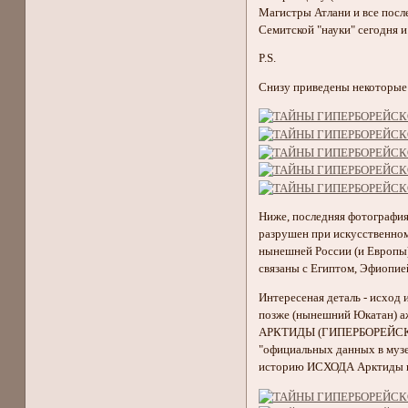
Магистры Атлани и все пос
Семитской "науки" сегодня и
P.S.
Снизу приведены некоторые 
Ниже, последняя фотография
разрушен при искусственном
нынешней России (и Европы)
связаны с Египтом, Эфиопие
Интересеная деталь - исход
позже (нынешний Юкатан) а
АРКТИДЫ (ГИПЕРБОРЕЙСКОЙ/А
"официальных данных в музе
историю ИСХОДА Арктиды вм