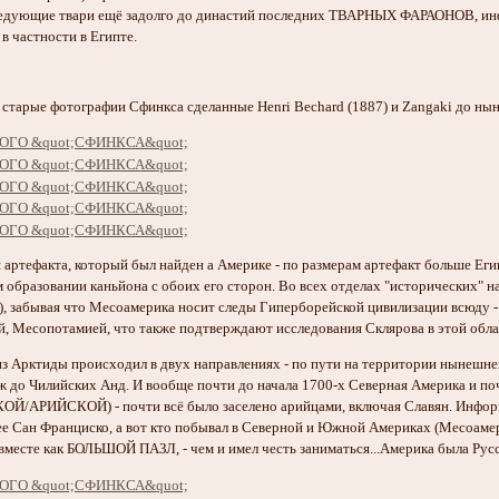
ледующие твари ещё задолго до династий последних ТВАРНЫХ ФАРАОНОВ, инф
 в частности в Египте.
старые фотографии Сфинкса сделанные Henri Bechard (1887) и Zangaki до нын
 артефакта, который был найден а Америке - по размерам артефакт больше Ег
 образовании каньйона с обоих его сторон. Во всех отделах "исторических" 
, забывая что Месоамерика носит следы Гиперборейской цивилизации всюду -
й, Месопотамией, что также подтверждают исследования Склярова в этой обла
 из Арктиды происходил в двух направлениях - по пути на территории нынешн
ж до Чилийских Анд. И вообще почти до начала 1700-х Северная Америка и
РИЙСКОЙ) - почти всё было заселено арийцами, включая Славян. Информац
е Сан Франциско, а вот кто побывал в Северной и Южной Америках (Месоамер
есте как БОЛЬШОЙ ПАЗЛ, - чем и имел честь заниматься...Америка была Ру