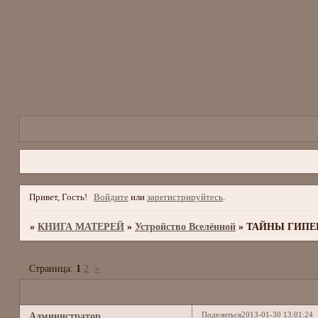
Привет, Гость!
Войдите
или
зарегистрируйтесь
.
»
КНИГА МАТЕРЕЙ
»
Устройство Вселённой
»
ТАЙНЫ ГИПЕ
Страница:
1
2
»
Поделиться
2013-01-30 13:01:24
Администратор