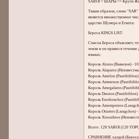
SAROI = ШАРЫ => Круги Жиз
Таким образом, слово "SAR"
является множественное числ
царство Шумера и Египта:
Бероса KINGS LIST:
Список Бероса объясняет, чт
земли и он правил в течение
языках:
Король Aloros (Вавилон) - 1
Король Alaparos (Неизвестны
Король Amelon (Pautibiblon)
Король Ammenon (Pautibiblo
Король Amegalaros (Pautibibl
Король Daonos (Pautibiblon) 
Король Euedorachos (Pautibib
Король Amempsinos (Laragch
Король Otiartes (Laragchos) -
Король Xisouthros (Неизвест
Всего: 120 SAROI (120 ТОРС
СРАВНЕНИЕ халдей (Бероса) 