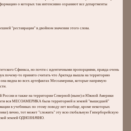
ормацию о которых так интенсивно охраняют все департменты
ешней "реставрации" в двойном значении этого слова.
ипетского Сфинкса, но почти с идентичными пропорциями, правда очень
наук почему-то принято считать что Арктида вышла на территорию
 она видна во всех артефактах Месоамерики, которые напрямую
сти.
ей России и также на территории Северной (ныне) и Южной Америки
 почти вся МЕСОАМЕРИКА была территорией и землей "вышедшей"
ии в учебниках по этому поводу нет вообще, кроме некоторых
ике) лично, тот может "сложить" эту всю глобальную Гиперборейскую
сской землей ОДНОЗНАЧНО.