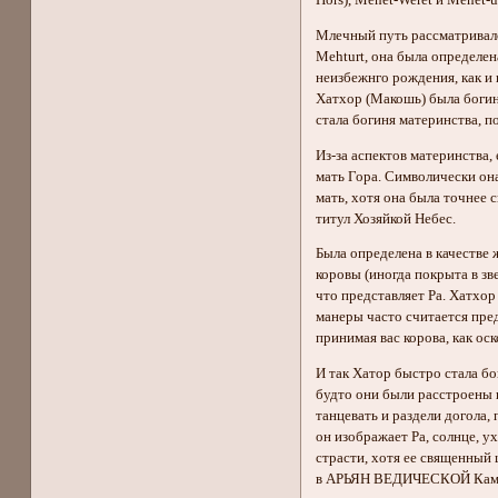
Hors), Mehet-Weret и Mehet-
Млечный путь рассматривался
Mehturt, она была определен
неизбежнго рождения, как и
Хатхор (Макошь) была богиня
стала богиня материнства, п
Из-за аспектов материнства,
мать Гора. Символически она
мать, хотя она была точнее с
титул Хозяйкой Небес.
Была определена в качестве ж
коровы (иногда покрыта в зве
что представляет Ра. Хатхо
манеры часто считается пред
принимая вас корова, как ос
И так Хатор быстро стала бо
будто они были расстроены п
танцевать и раздели догола,
он изображает Ра, солнце, у
страсти, хотя ее священный 
в АРЬЯН ВЕДИЧЕСКОЙ Кама-Су