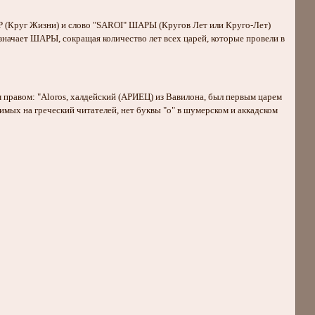
АР (Круг Жизни) и слово "SAROI" ШАРЫ (Кругов Лет или Круго-Лет)
означает ШАРЫ, сокращая количество лет всех царей, которые провели в
м правом: "Aloros, халдейский (АРИЕЦ) из Вавилона, был первым царем
симых на греческий читателей, нет буквы "о" в шумерском и аккадском