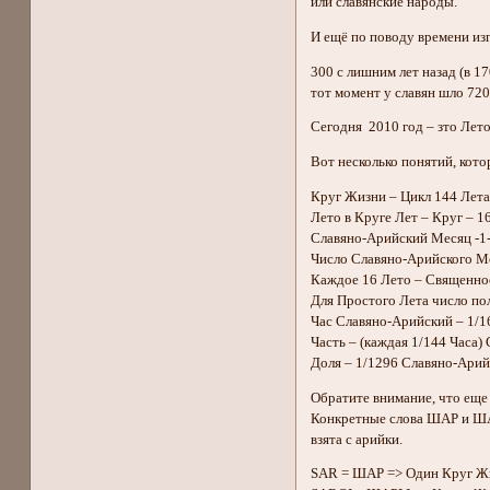
или славянские народы.
И ещё по поводу времени из
300 с лишним лет назад (в 
тот момент у славян шло 72
Сегодня 2010 год – зто Ле
Вот несколько понятий, кот
Круг Жизни – Цикл 144 Лет
Лето в Круге Лет – Круг – 1
Славяно-Арийский Месяц -1-
Число Славяно-Арийского Мес
Каждое 16 Лето – Священное
Для Простого Лета число по
Час Славяно-Арийский – 1/1
Часть – (каждая 1/144 Часа)
Доля – 1/1296 Славяно-Арий
Обратите внимание, что еще 
Конкретные слова ШАР и ШАР
взята с арийки.
SAR = ШАР => Один Круг Жи