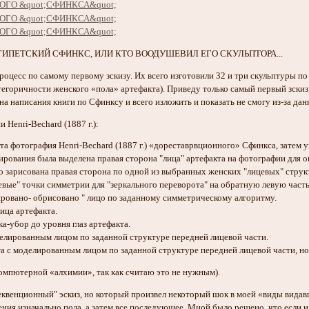
ИПЕТСКИЙ СФИНКС, ИЛИ КТО ВООДУШЕВИЛ ЕГО СКУЛЬПТОРА...
цесс по самому первому зскизу. Их всего изготовили 32 и три скульптуры по 
тегоричности женского «пола» артефакта). Приведу только самый первый зскиз,
а написания книги по Сфинксу и всего изложить и показать не смогу из-за дан
 Henri-Bechard (1887 г.):
та фотография Henri-Bechard (1887 г.) «дореставрвционного» Сфинкса, затем у
ирования была выделена правая сторона "лица" артефакта на фотографии для о
о зарисована правая сторона по одной из выбранных женских "лицевых" стру
евые" точки симметрии для "зеркального переворота" на обратную левую часть
ировано- обрисовано " лицо по заданному симметрическому алгоритму.
ица артефакта.
ка-убор до уровня глаз артефакта.
оделированным лицом по заданной структуре передней лицевой части.
та с моделированным лицом по заданной структуре передней лицевой части, но
компютерной «алхимии», так как считаю это не нужным).
еквенционный" эскиз, но который произвел некоторый шок в моей «виды вида
ения изначально пола, а затем все последующее. Мной было решено, что если