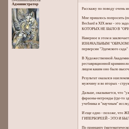
Администратор
Расскажу по поводу очень и
Мне пришлось попросить (по
Bechard в XIX веке - это за
КОТОРЫХ НЕ БЫЛО В "ОР
Наверное в этом и заключ
ИЗНАЧАЛЬНЫМ "ОБРАЗОМ" 
перверсии "Эдемского сада" 
В Художественной Академии 
реставрвционной криминолог
лицом каким оно было высеч
Результат оказался ошело
мужчину и во вторых - стру
Дальше, оказывается, что "у
фараоны-негроиды (где-то 
учебника и "научным" иссле
И еще одно - похоже, ч
ГИПЕРБОРЕЕЙ - ЭТО И БЫ
По принципу (математичес