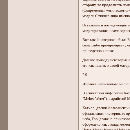
сторону, то продолжать пои
(Современная «египтология»
модели Сфинкса лицо именно
Остальные и последующие эс
моделирования и сами зарис
Вот такой наверное и была Б
сына, либо пра-пра-правнука
приведенных ниже...
Дальше приведу некоторые а
его как память о своей матер
P.S.
Из ранее написанного мною на
В египетской мифологии Ха
"Mehet-Weret"), в арийско
Хатхор, древней славянской 
официальная »история, во вр
неба, Гор (славяно-арийско
оформлено как огоада космог