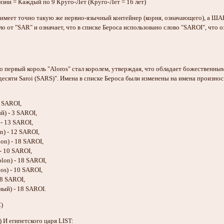
ни = Каждый по 9 Круго-Лет (Круго-Лет = 16 лет)
 имеет точно такую ​​же нервно-язычный контейнер (корня, означающего), а Ш
о от "SAR" и означает, что в списке Бероса использовано слово "SAROI", что 
о первый король "Aloros" стал королем, утверждая, что обладает божественны
 десяти Saroi (SARS)". Имена в списке Бероса были изменены на имена произно
0 SAROI,
й) - 3 SAROI,
 - 13 SAROI,
n) - 12 SAROI,
on) - 18 SAROI,
- 10 SAROI,
lon) - 18 SAROI,
os) - 10 SAROI,
 8 SAROI,
ный) - 18 SAROI.
)
И египетского царя LIST: