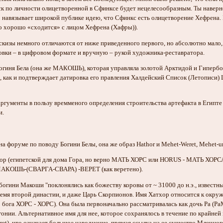
ск по личности олицетворенной в Сфинксе будет нецелесообразным. Ты наверн
 навязывает широкой публике идею, что Сфинкс есть олицетворение Хефрена. 
 хорошо «сходится» с лицом Хефрена (Хафры)).
кизы немного отличаются от ниже приведенного первого, но абсолютно мало,
овки – в цифровом формате и вручную – рукой художника-реставратора.
огиня Бела (она же МАКОШЬ), которая управляла золотой Арктидой и Гиперборе
, как и подтверждает датировка его правления Халдейский Список (Летописи) 
ргументы в пользу времменого определения строительства артефакта в Египте
и.
 форуме по поводу Богини Белы, она же образ Hathor и Mehet-Weret, Mehet-uret 
тор (египетской для дома Гора, но верно МАТЬ ХОРС или HORUS - МАТЬ ХОРС
й МАКОШЬ-(СВАРГА-СВАРА) -ВЕРЕТ (как веретено).
богини Макоши "поклонялись как божеству коровы от ~ 31000 до н.э., известны
емя второй династии, и даже Царь Скорпионов. Имя Хатхор относится к окруже
го бога ХОРС - ХОРС). Она была первоначально рассматривалась как дочь Ра (
онии. Альтернативное имя для нее, которое сохранялось в течение по крайней 