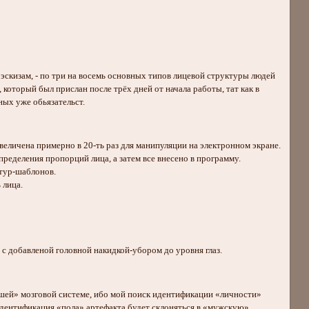
эскизам, - по три на восемь основных типов лицевой структуры людей
 который был прислан после трёх дней от начала работы, тат как в
ных уже обьязательст.
величена примерно в 20-ть раз для манипуляции на электронном экране.
пределения пропорций лица, а затем все внесено в программу.
ктур-шаблонов.
 лица.
 с добавленой головной накидкой-убором до уровня глаз.
вшей» мозговой системе, ибо мой поиск идентификации «личности»
 идентификация «пола» артефакта будет склоняться в «мужскую»