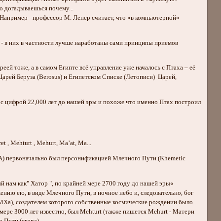
о догадываешься почему...
Например - профессор М. Ленер считает, что «в компьютерной»
 - в них в частности лучше наработаны сами принципы приемов
ей тоже, а в самом Египте всё управление уже началось с Птаха – её
Царей Беруза (Berosus) и Египетском Списке (Летописи) Царей,
 с цифрой 22,000 лет до нашей эры и похоже что именно Птах построил
, Mehturt , Mehurt, Ma’at, Ma...
А) первоначально был персонификацией Млечного Пути (Khemetic
й нам как" Хатор ", по крайней мере 2700 году до нашей эры«
нию ею, в виде Млечного Пути, в ночное небо и, следовательно, бог
РаМХа), создателем которого собственные космические рождении было
мере 3000 лет известно, был Mehturt (также пишется Mehurt - Матери