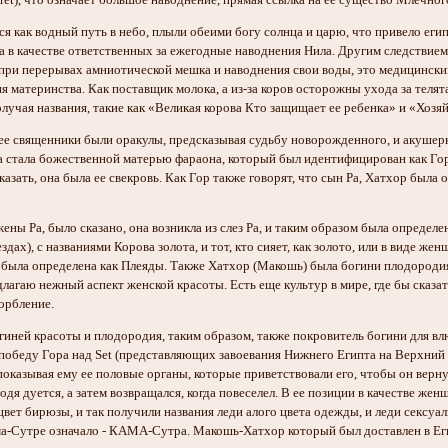
uret), что означает большое наводнение, прямая ссылка на ее существо Млечного
 как водный путь в небо, плыли обеими богу солнца и царю, что привело египтя
а в качестве ответственных за ежегодные наводнения Нила. Другим следствием 
 при перерывах амниотической мешка и наводнения свои воды, это медицинский
 материнства. Как поставщик молока, а из-за коров осторожны ухода за теля
олучая названия, такие как «Великая корова Кто защищает ее ребенка» и «Хоз
 ее священники были оракулы, предсказывая судьбу новорожденного, и акушерки 
 стала божественной матерью фараона, который был идентифицирован как Гора.
казать, она была ее свекровь. Как Гор также говорят, что сын Ра, Хатхор была 
ены Ра, было сказано, она возникла из слез Ра, и таким образом была определе
здах), с названиями Корова золота, и тот, кто сияет, как золото, или в виде 
р была определена как Плеяды. Также Хатхор (Макошь) была богини плодороди
лагаю нежный аспект женской красоты. Есть еще культур в мире, где бы сказать
корбление.
гиней красоты и плодородия, таким образом, также покровитель богини для вл
обеду Гора над Set (представляющих завоевания Нижнего Египта на Верхний Ег
 показывая ему ее половые органы, которые приветствовали его, чтобы он вернул
ходя дуется, а затем возвращался, когда повеселел. В ее позиции в качестве ж
цвет бирюзы, и так получили названия леди алого цвета одежды, и леди сексуаль
тре означало - КАМА-Сутра. Макошь-Хатхор который был доставлен в Египет