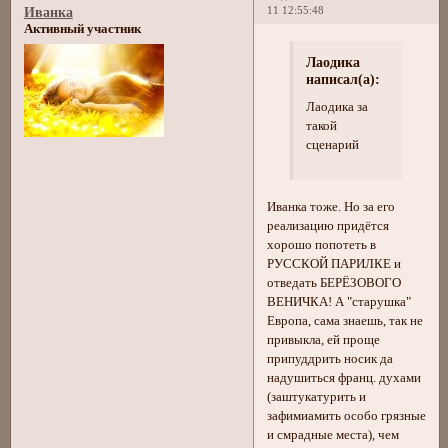
11 12:55:48
Иванка
Активный участник
Лаодика
написал(а):
Лаодика за
такой
сценарий
Иванка тоже. Но за его
реализацию придётся
хорошо попотеть в
РУССКОЙ ПАРИЛКЕ и
отведать БЕРЁЗОВОГО
ВЕНИЧКА! А "старушка"
Европа, сама знаешь, так не
привыкла, ей проще
припуддрить носик да
надушиться франц. духами
(заштукатурить и
зафимиамить особо грязные
и смрадные места), чем