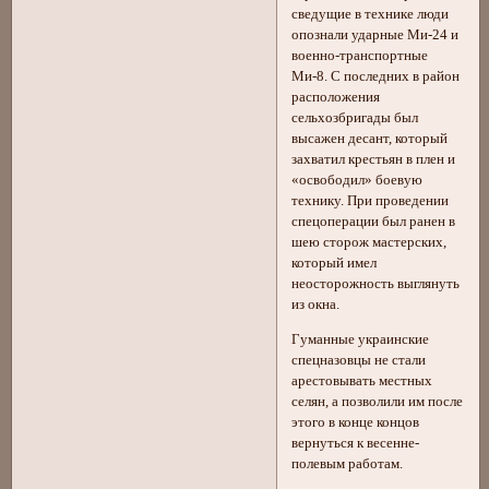
сведущие в технике люди
опознали ударные Ми-24 и
военно-транспортные
Ми-8. С последних в район
расположения
сельхозбригады был
высажен десант, который
захватил крестьян в плен и
«освободил» боевую
технику. При проведении
спецоперации был ранен в
шею сторож мастерских,
который имел
неосторожность выглянуть
из окна.
Гуманные украинские
спецназовцы не стали
арестовывать местных
селян, а позволили им после
этого в конце концов
вернуться к весенне-
полевым работам.