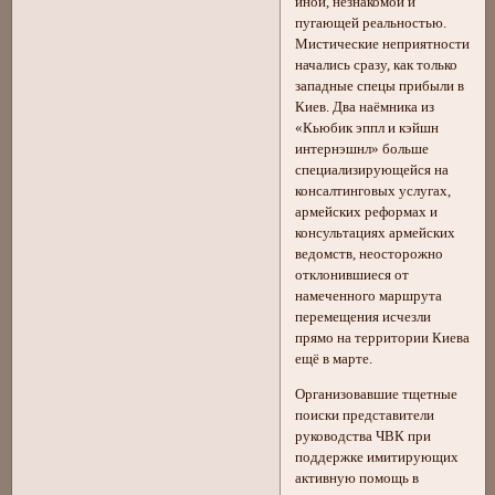
иной, незнакомой и
пугающей реальностью.
Мистические неприятности
начались сразу, как только
западные спецы прибыли в
Киев. Два наёмника из
«Кьюбик эппл и кэйшн
интернэшнл» больше
специализирующейся на
консалтинговых услугах,
армейских реформах и
консультациях армейских
ведомств, неосторожно
отклонившиеся от
намеченного маршрута
перемещения исчезли
прямо на территории Киева
ещё в марте.
Организовавшие тщетные
поиски представители
руководства ЧВК при
поддержке имитирующих
активную помощь в