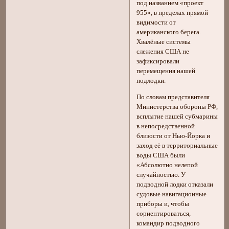
под названием «проект
955», в пределах прямой
видимости от
американского берега.
Хвалёные системы
слежения США не
зафиксировали
перемещения нашей
подлодки.
По словам представителя
Министерства обороны РФ,
всплытие нашей субмарины
в непосредственной
близости от Нью-Йорка и
заход её в территориальные
воды США были
«Абсолютно нелепой
случайностью. У
подводной лодки отказали
судовые навигационные
приборы и, чтобы
сориентироваться,
командир подводного