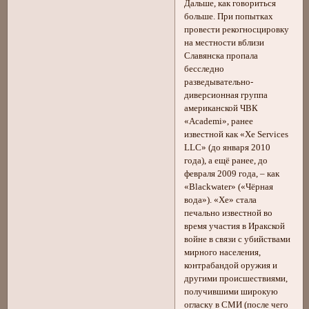
Дальше, как говориться
больше. При попытках
провести рекогносцировку
на местности вблизи
Славянска пропала
бесследно
разведывательно-
диверсионная группа
американской ЧВК
«Academi», ранее
известной как «Xe Services
LLC» (до января 2010
года), а ещё ранее, до
февраля 2009 года, – как
«Blackwater» («Чёрная
вода»). «Xe» стала
печально известной во
время участия в Иракской
войне в связи с убийствами
мирного населения,
контрабандой оружия и
другими происшествиями,
получившими широкую
огласку в СМИ (после чего