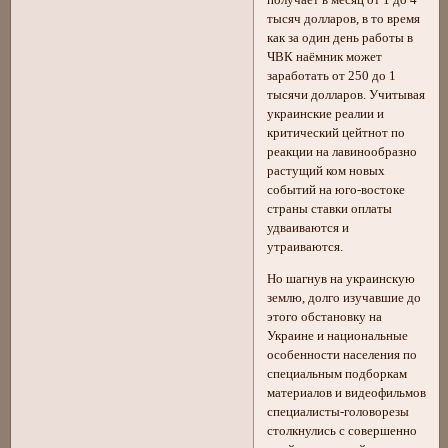
получает в месяц от 1 до 4
тысяч долларов, в то время
как за один день работы в
ЧВК наёмник может
заработать от 250 до 1
тысячи долларов. Учитывая
украинские реалии и
критический цейтнот по
реакции на лавинообразно
растущий ком новых
событий на юго-востоке
страны ставки оплаты
удваиваются и
утраиваются.
Но шагнув на украинскую
землю, долго изучавшие до
этого обстановку на
Украине и национальные
особенности населения по
специальным подборкам
материалов и видеофильмов
специалисты-головорезы
столкнулись с совершенно