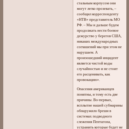
стальным корпусом они
могут легко прозевать, –
сообщил корреспонденту
«НТВ» представитель МО
РФ. – Мы и дальше будем
продолжать нести боевое
дежурство у берегов США,
никаких международных
соглашений мы при этом не
нарушаем. А
произошедший инцидент
является чистой воды
случайностью и не стоит
его расценивать, как
провокацию».
Опасения американцев
понятны, и тому есть две
причины. Во-первых,
всплытие нашей субмарины
обнаружило бреши в
системах подводного
слежения Пентагона,
устранить которые будет не