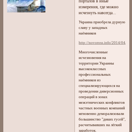
порталов в иные
измерения, где можно
исчезнуть навсегда...
Украина приобрела дурную
славу у западных
наёмников
http://novoross.info/2014/04/24/
Многочисленные
исчезновения на
территории Украины
высококлассных
профессиональных
наёмников из
специализирующихся на
проведении диверсионных
операций в зонах
межэтнических конфликтов
частных военных компаний
мгновенно деморализовали
большинство "диких гусей",
расчитывавших на лёгкий
заработок.