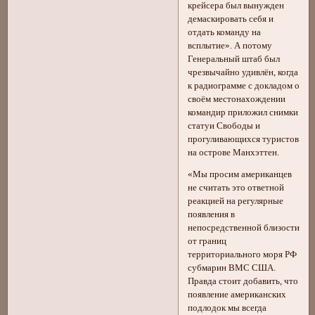
крейсера был вынужден
демаскировать себя и
отдать команду на
всплытие». А потому
Генеральный штаб был
чрезвычайно удивлён, когда
к радиограмме с докладом о
своём местонахождении
командир приложил снимки
статуи Свободы и
прогуливающихся туристов
на острове Манхэттен.
«Мы просим американцев
не считать это ответной
реакцией на регулярные
появления в
непосредственной близости
от границ
территориального моря РФ
субмарин ВМС США.
Правда стоит добавить, что
появление американских
подлодок мы всегда