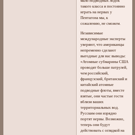
мало подводных лодок
такого класса и постоянно
играть на нервах у
Пентагона мы, к
сожалению, не сможем.
Независимые
международные эксперты
уверяют, что американцы
непременно сделают
выгодные для нас выводы:
«Атомные субмарины США
проводят больше патрулей,
чем российский,
французский, британский и
китайский атомные
подводные флоты, вместе
взятые, они частые гости
вблизи ваших
территориальных вод.
Русским они изрядно
портят нервы. Возможно,
теперь они будут
действовать с оглядкой на