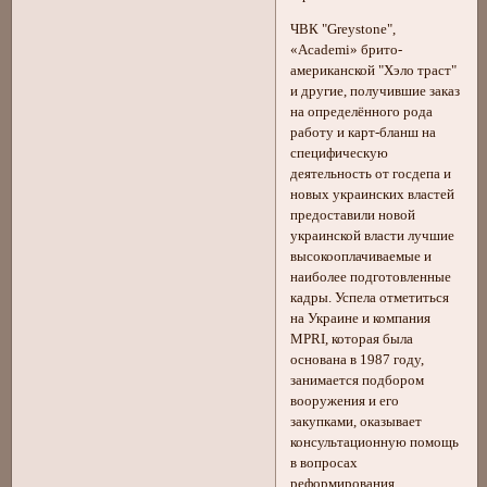
ЧВК "Greystone",
«Academi» брито-
американской "Хэло траст"
и другие, получившие заказ
на определённого рода
работу и карт-бланш на
специфическую
деятельность от госдепа и
новых украинских властей
предоставили новой
украинской власти лучшие
высокооплачиваемые и
наиболее подготовленные
кадры. Успела отметиться
на Украине и компания
MPRI, которая была
основана в 1987 году,
занимается подбором
вооружения и его
закупками, оказывает
консультационную помощь
в вопросах
реформирования