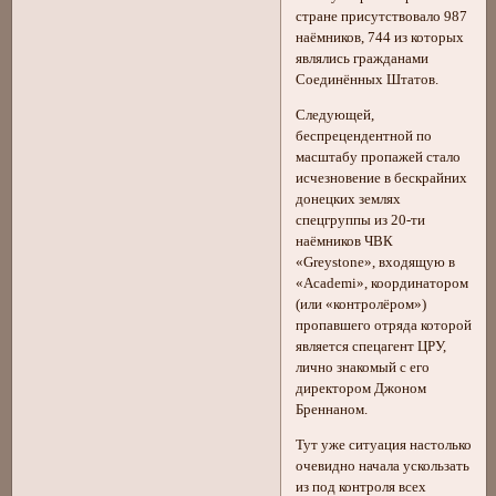
стране присутствовало 987
наёмников, 744 из которых
являлись гражданами
Соединённых Штатов.
Следующей,
беспрецендентной по
масштабу пропажей стало
исчезновение в бескрайних
донецких землях
спецгруппы из 20-ти
наёмников ЧВК
«Greystone», входящую в
«Academi», координатором
(или «контролёром»)
пропавшего отряда которой
является спецагент ЦРУ,
лично знакомый с его
директором Джоном
Бреннаном.
Тут уже ситуация настолько
очевидно начала ускользать
из под контроля всех