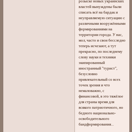
розыске новых украинских
властей вынуждены были
списать всё на бардак и
неуправляемую ситуацию с
различными вооружёнными
формированиями на
территории города. У нас,
мол, часто и свои бесследно
теперь исчезают, а тут
прекрасно, по последнему
слову науки и техники
экипированный
иностранный "турист",
безусловно
привлекательный со всех
точек зрения и что
немаловажно, с
финансовой, в это тяжёлое
для страны время для
всякого патриотичного, но
бедного национально-
освободительного
бандформирования...