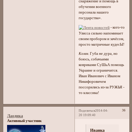
снаряжение и помощь в
обучении военного
персонала нашего
государства».
- кого-то
Улисса сильно напоминает
своим пробором и зачёсом,
просто матричные кудесЫ!
Комм
. Губа не дура, но
боюсь, собачьими
ковриками СуШьА помощь
Украине и ограничится.
Иван Иванович с Иваном
Никифоровичем
поссорились из-за РУЖЬЯ -
то классика!
36
Поделиться
2014-04-
20 19:09:40
Лаодика
Активный участник
Иванка