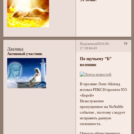
34
Поделиться
2014-04-
17 18:04:43
Лаодика
Активный участник
По щучьему “Б”
велению
В проливе Лонг-Айленд
всплыл РПКСН проекта 955
«Борей»
Незаслуженно
пропущенное на NoNaMe
событие , поэтому следует
исправить данную
оплошность .
Опросы общественного