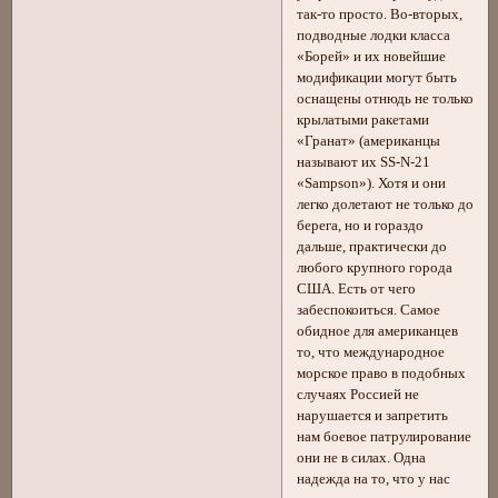
так-то просто. Во-вторых,
подводные лодки класса
«Борей» и их новейшие
модификации могут быть
оснащены отнюдь не только
крылатыми ракетами
«Гранат» (американцы
называют их SS-N-21
«Sampson»). Хотя и они
легко долетают не только до
берега, но и гораздо
дальше, практически до
любого крупного города
США. Есть от чего
забеспокоиться. Самое
обидное для американцев
то, что международное
морское право в подобных
случаях Россией не
нарушается и запретить
нам боевое патрулирование
они не в силах. Одна
надежда на то, что у нас