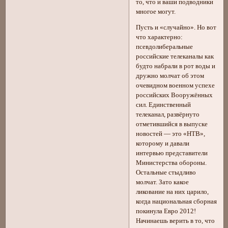
то, что и ваши подводники
многое могут.
Пусть и «случайно». Но вот
что характерно:
псевдолиберальные
российские телеканалы как
будто набрали в рот воды и
дружно молчат об этом
очевидном военном успехе
российских Вооружённых
сил. Единственный
телеканал, развёрнуто
отметившийся в выпуске
новостей — это «НТВ»,
которому и давали
интервью представители
Министерства обороны.
Остальные стыдливо
молчат. Зато какое
ликование на них царило,
когда национальная сборная
покинула Евро 2012!
Начинаешь верить в то, что