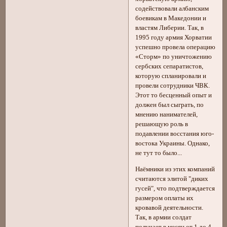
содействовали албанским
боевикам в Македонии и
властям Либерии. Так, в
1995 году армия Хорватии
успешно провела операцию
«Сторм» по уничтожению
сербских сепаратистов,
которую спланировали и
провели сотрудники ЧВК.
Этот то бесценный опыт и
должен был сыграть, по
мнению нанимателей,
решающую роль в
подавлении восстания юго-
востока Украины. Однако,
не тут то было...
Наёмники из этих компаний
считаются элитой "диких
гусей", что подтверждается
размером оплаты их
кровавой деятельности.
Так, в армии солдат