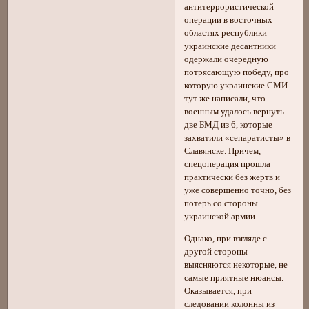
антитеррористической
операции в восточных
областях республики
украинские десантники
одержали очередную
потрясающую победу, про
которую украинские СМИ
тут же написали, что
военным удалось вернуть
две БМД из 6, которые
захватили «сепаратисты» в
Славянске. Причем,
спецоперация прошла
практически без жертв и
уже совершенно точно, без
потерь со стороны
украинской армии.
Однако, при взгляде с
другой стороны
выясняются некоторые, не
самые приятные нюансы.
Оказывается, при
следовании колонны из