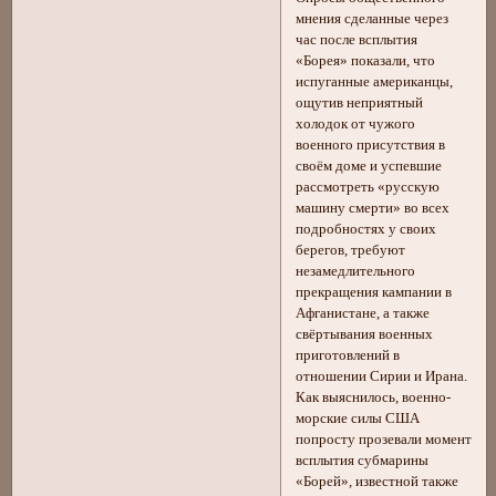
мнения сделанные через
час после всплытия
«Борея» показали, что
испуганные американцы,
ощутив неприятный
холодок от чужого
военного присутствия в
своём доме и успевшие
рассмотреть «русскую
машину смерти» во всех
подробностях у своих
берегов, требуют
незамедлительного
прекращения кампании в
Афганистане, а также
свёртывания военных
приготовлений в
отношении Сирии и Ирана.
Как выяснилось, военно-
морские силы США
попросту прозевали момент
всплытия субмарины
«Борей», известной также