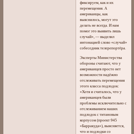
фиксируем, как и их
перемещения. А
американцы, как
выяснилось, могут это
делать не всегда. И нам
помог это выявить лишь
случай», — выделил
интонацией слово «случай»
собеседник телерепортёра.
Эксперты Министерства
обороны считают, что у
американцев просто нет
возможности надёжно
отслеживать перемещения
этого класса подлодок:
«Хотя и считалось, что у
американцев были
проблемы исключительно с
отслеживанием наших
подлодок с титановым
корпусом (проект 945
«Барракуда»), выясняется,
что и подлодки со