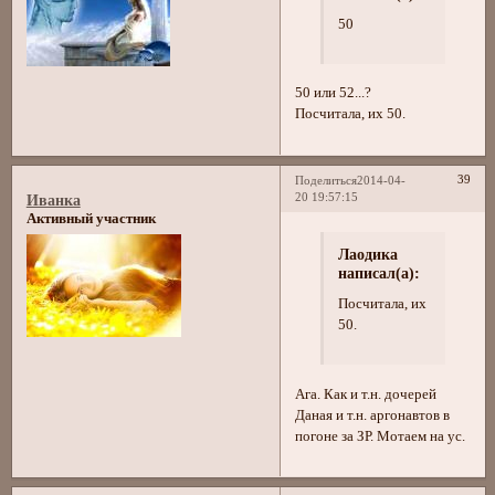
50
50 или 52...?
Посчитала, их 50.
39
Поделиться
2014-04-
20 19:57:15
Иванка
Активный участник
Лаодика
написал(а):
Посчитала, их
50.
Ага. Как и т.н. дочерей
Даная и т.н. аргонавтов в
погоне за ЗР. Мотаем на ус.