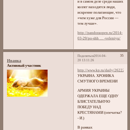
и в самом деле среди наших
коллег находятся люди,
искренне полагающие, что
«чем хуже для России —
тем лучше».
http://pandoraopen.ru/2014-
03-29/po-shh … -veleniyu/
35
Поделиться
2014-04-
20 13:11:26
Иванка
Активный участник
http://www.kp.ru/daily/26222.7
УКРАИНА. ХРОНИКА
СМУТНОГО ВРЕМЕНИ
АРМИЯ УКРАИНЫ
ОДЕРЖАЛА ЕЩЕ ОДНУ
БЛИСТАТЕЛЬНУЮ
ПОБЕДУ НАД
КРЕСТЯНАМИ (опечатка?
- И.)
В рамках