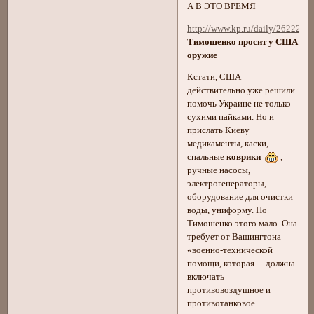
А В ЭТО ВРЕМЯ
http://www.kp.ru/daily/26222.7
Тимошенко просит у США
оружие
Кстати, США
действительно уже решили
помочь Украине не только
сухими пайками. Но и
прислать Киеву
медикаменты, каски,
спальные
коврики
,
ручные насосы,
электрогенераторы,
оборудование для очистки
воды, униформу. Но
Тимошенко этого мало. Она
требует от Вашингтона
«военно-технической
помощи, которая… должна
включать
противовоздушное и
противотанковое