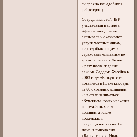
ей срочно понадобился
ребрендинг).
Сотрудники этой ЧВК
участвовали в войне в
Афганистане, а также
оказывали и оказывают
услуги частным лицам,
нефтедобывающим и
страховым компаниям во
время событий в Ливии.
Сразу после падения
режима Саддама Хусейна в
2003 году «Блэкуотер»
появилась в Ираке как одна
из 60 охранных компаний.
Она стала заниматься
обучением новых иракских
вооружённых сил и
полиции, а также
поддержкой
оккупационных сил. На
момент вывода сил
«Блэкуотер» из Ирака в