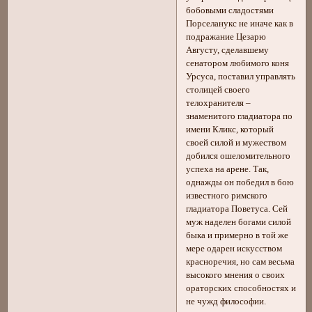
бобовыми сладостями
Порселанукс не иначе как в
подражание Цезарю
Августу, сделавшему
сенатором любимого коня
Урсуса, поставил управлять
столицей своего
телохранителя –
знаменитого гладиатора по
имени Кликс, который
своей силой и мужеством
добился ошеломительного
успеха на арене. Так,
однажды он победил в бою
известного римского
гладиатора Поветуса. Сей
муж наделен богами силой
быка и примерно в той же
мере одарен искусством
красноречия, но сам весьма
высокого мнения о своих
ораторских способностях и
не чужд философии.