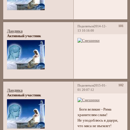
101
Поделиться
2014-12-
13 10:16:00
Лаодика
Активный участник
102
Поделиться
2015-01-
01 20:07:12
Лаодика
Активный участник
Боги великие - Рима
хранителям слава!
Не уподоблюсь я дщери,
что мяса не въемлет!