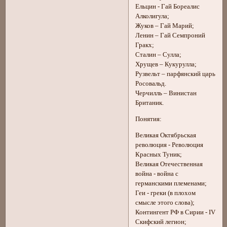
Ельцин - Гай Бореалис
Алколигула;
Жуков – Гай Марий;
Ленин – Гай Семпроний
Гракх;
Сталин – Сулла;
Хрущев – Кукурулла;
Рузвельт – парфянский царь
Росовальд.
Черчилль – Винистан
Британик.
Понятия:
Великая Октябрьская
революция - Революция
Красных Туник;
Великая Отечественная
война - война с
германскими племенами;
Геи - греки (в плохом
смысле этого слова);
Контингент РФ в Сирии - IV
Скифский легион;