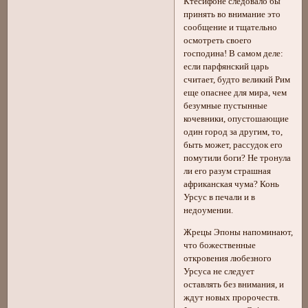
Ктесифоне следовало бы
принять во внимание это
сообщение и тщательно
осмотреть своего
господина! В самом деле:
если парфянский царь
считает, будто великий Рим
еще опаснее для мира, чем
безумные пустынные
кочевники, опустошающие
один город за другим, то,
быть может, рассудок его
помутили боги? Не тронула
ли его разум страшная
африканская чума? Конь
Урсус в печали и в
недоумении.
Жрецы Эпоны напоминают,
что божественные
откровения любезного
Урсуса не следует
оставлять без внимания, и
ждут новых пророчеств.