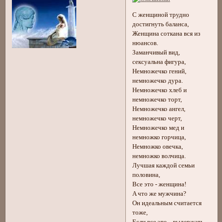
С женщиной трудно
достигнуть баланса,
Женщина соткана вся из
нюансов.
Заманчивый вид,
сексуальна фигура,
Немножечко гений,
немножечко дура.
Немножечко хлеб и
немножечко торт,
Немножечко ангел,
немножечко черт,
Немножечко мед и
немножко горчица,
Немножко овечка,
немножко волчица.
Лучшая каждой семьи
половина,
Все это - женщина!
A что же мужчина?
Он идеальным считается
тоже,