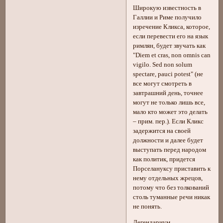
Широкую известность в
Галлии и Риме получило
изречение Кликса, которое,
если перевести его на язык
римлян, будет звучать как
"Diem et cras, non omnis can
vigilo. Sed non solum
spectare, pauci potest" (не
все могут смотреть в
завтрашний день, точнее
могут не только лишь все,
мало кто может это делать
– прим. пер.). Если Кликс
задержится на своей
должности и далее будет
выступать перед народом
как политик, придется
Порселануксу приставить к
нему отдельных жрецов,
потому что без толкований
столь туманные речи никак
не понять.
Легендариум