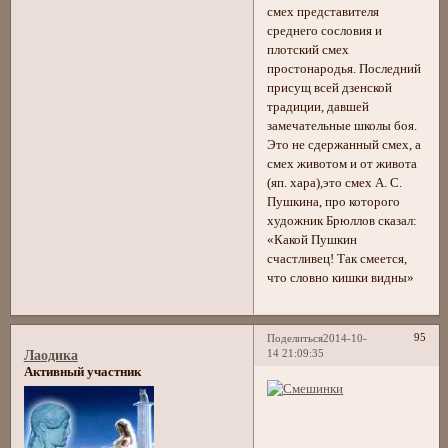
смех представителя
среднего сословия и
плотский смех
простонародья. Последний
присущ всей дзенской
традиции, давшей
замечательные школы боя.
Это не сдержанный смех, а
смех животом и от живота
(яп. хара),это смех А. С.
Пушкина, про которого
художник Брюллов сказал:
«Какой Пушкин
счастливец! Так смеется,
что словно кишки видны»
95
Поделиться
2014-10-
14 21:09:35
Лаодика
Активный участник