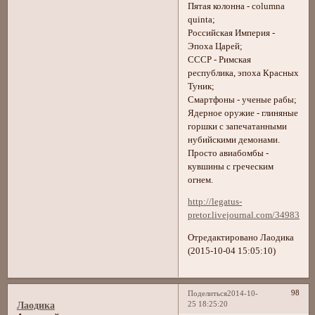
Пятая колонна - columna
quinta;
Российская Империя -
Эпоха Царей;
СССР - Римская
республика, эпоха Красных
Туник;
Смартфоны - ученые рабы;
Ядерное оружие - глиняные
горшки с запечатанными
нубийскими демонами.
Просто авиабомбы -
кувшины с греческим
огнем.
http://legatus-
pretor.livejournal.com/34983.ht
Отредактировано Лаодика
(2015-10-04 15:05:10)
98
Поделиться
2014-10-
25 18:25:20
Лаодика