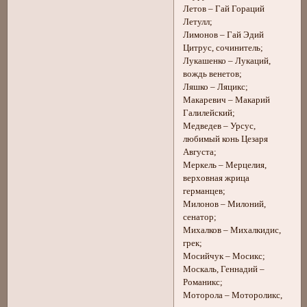
Летов – Гай Гораций
Летулл;
Лимонов – Гай Эдий
Цитрус, сочинитель;
Лукашенко – Лукаций,
вождь венетов;
Ляшко – Ляцикс;
Макаревич – Макарий
Галилейский;
Медведев – Урсус,
любимый конь Цезаря
Августа;
Меркель – Мерцелия,
верховная жрица
германцев;
Милонов – Милоний,
сенатор;
Михалков – Михалкидис,
грек;
Мосийчук – Мосикс;
Москаль, Геннадий –
Романикс;
Моторола – Мотороликс,