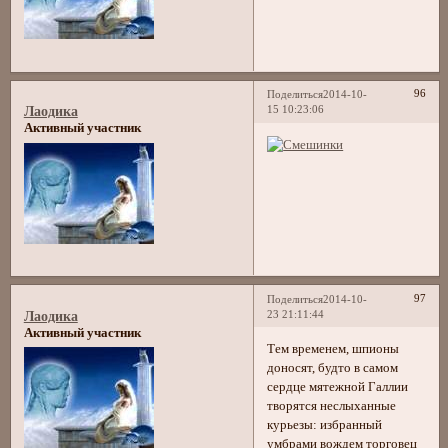
96
Поделиться
2014-10-
15 10:23:06
Лаодика
Активный участник
97
Поделиться
2014-10-
23 21:11:44
Лаодика
Активный участник
Тем временем, шпионы
доносят, будто в самом
сердце мятежной Галлии
творятся неслыханные
курьезы: избранный
умбрами вождем торговец