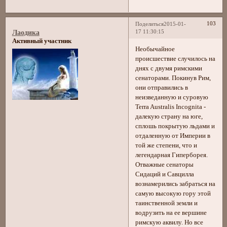
103
Поделиться
2015-01-
17 11:30:15
Лаодика
Активный участник
Необычайное
происшествие случилось на
днях с двумя римскими
сенаторами. Покинув Рим,
они отправились в
неизведанную и суровую
Terra Australis Incognita -
далекую страну на юге,
сплошь покрытую льдами и
отдаленную от Империи в
той же степени, что и
легендарная Гиперборея.
Отважные сенаторы
Сидаций и Савцилла
вознамерились забраться на
самую высокую гору этой
таинственной земли и
водрузить на ее вершине
римскую аквилу. Но все