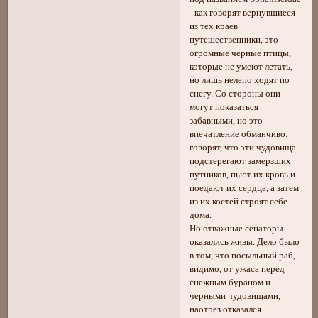
- как говорят вернувшиеся
из тех краев
путешественники, это
огромные черные птицы,
которые не умеют летать,
но лишь нелепо ходят по
снегу. Со стороны они
могут показаться
забавными, но это
впечатление обманчиво:
говорят, что эти чудовища
подстерегают замерзших
путников, пьют их кровь и
поедают их сердца, а затем
из их костей строят себе
дома.
Но отважные сенаторы
оказались живы. Дело было
в том, что посыльный раб,
видимо, от ужаса перед
снежным бураном и
черными чудовищами,
наотрез отказался