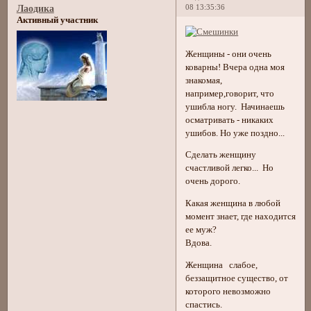
08 13:35:36
Лаодика
Активный участник
Женщины - они очень
коварны! Вчера одна моя
знакомая,
например,говорит, что
ушибла ногу. Начинаешь
осматривать - никаких
ушибов. Но уже поздно...
Сделать женщину
счастливой легко... Но
очень дорого.
Какая женщина в любой
момент знает, где находится
ее муж?
Вдова.
Женщина слабое,
беззащитное существо, от
которого невозможно
спастись.