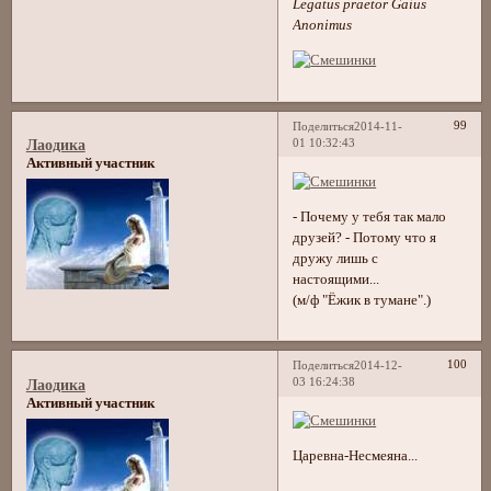
Legatus praetor Gaius
Anonimus
99
Поделиться
2014-11-
01 10:32:43
Лаодика
Активный участник
- Почему у тебя так мало
друзей? - Потому что я
дружу лишь с
настоящими...
(м/ф "Ёжик в тумане".)
100
Поделиться
2014-12-
03 16:24:38
Лаодика
Активный участник
Царевна-Несмеяна...