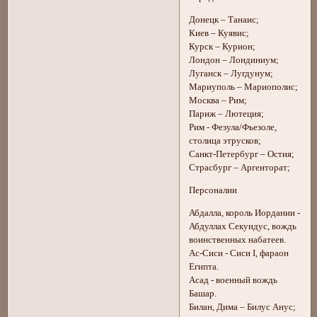
Донецк – Танаис;
Киев – Куявис;
Курск – Курион;
Лондон – Лондиниум;
Луганск – Лугдунум;
Мариуполь – Мариополис;
Москва – Рим;
Париж – Лютеция;
Рим - Фезула/Фьезоле,
столица этрусков;
Санкт-Петербург – Остия;
Страсбург – Аргенторат;
Персоналии
Абдалла, король Иордании -
Абдуллах Секундус, вождь
воинственных набатеев.
Ас-Сиси - Сиси I, фараон
Египта.
Асад - военный вождь
Башар.
Билан, Дима – Билус Анус;