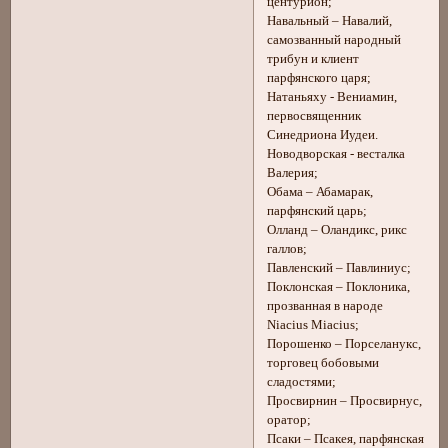
центурион;
Навальный – Навалий,
самозванный народный
трибун и клиент
парфянского царя;
Натаньяху - Вениамин,
первосвященник
Синедриона Иудеи.
Новодворская - весталка
Валерия;
Обама – Абамарак,
парфянский царь;
Олланд – Оландикс, рикс
галлов;
Павленский – Павлиниус;
Поклонская – Поклоника,
прозванная в народе
Niacius Miacius;
Порошенко – Порселанукс,
торговец бобовыми
сладостями;
Просвирнин – Просвирнус,
оратор;
Псаки – Псакея, парфянская