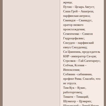
жрица;
Путин – Цезарь Август;
Саша Грей – Ашагреш,
парфянская актриса;
Сванидзе – Сванидус,
оратор низкого
происхождения;
Семенченко – Симеон
Гидроцефаликс;
Сноуден – парфянский
евнух Сноуденид;
Си Цзинпинь, председатель
КНР - император Си-цзи;
Стрелков – Гай Сагитариус;
Собчак, Ксения –
Иппоксения;
Собянин - сабинянин,
префект Рима. Спасибо, что
не этруск.
Тим Кук – Кукис,
работорговец;
Тимати – Тимаций;
Шумахер – Цумарих;
Щаранский – Левий Натан