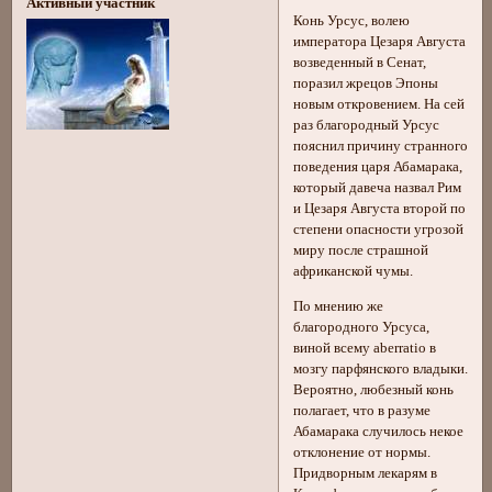
Активный участник
Конь Урсус, волею
императора Цезаря Августа
возведенный в Сенат,
поразил жрецов Эпоны
новым откровением. На сей
раз благородный Урсуc
пояснил причину странного
поведения царя Абамарака,
который давеча назвал Рим
и Цезаря Августа второй по
степени опасности угрозой
миру после страшной
африканской чумы.
По мнению же
благородного Урсуса,
виной всему aberratio в
мозгу парфянского владыки.
Вероятно, любезный конь
полагает, что в разуме
Абамарака случилось некое
отклонение от нормы.
Придворным лекарям в