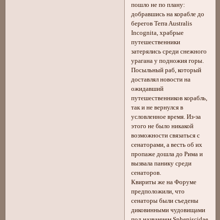
пошло не по плану:
добравшись на корабле до
берегов Terra Australis
Incognita, храбрые
путешественники
затерялись среди снежного
урагана у подножия горы.
Посыльный раб, который
доставлял новости на
ожидавший
путешественников корабль,
так и не вернулся в
условленное время. Из-за
этого не было никакой
возможности связаться с
сенаторами, а весть об их
пропаже дошла до Рима и
вызвала панику среди
сенаторов.
Квириты же на Форуме
предположили, что
сенаторы были съедены
диковинными чудовищами
под названием Spheniscidae