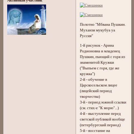
Активный участник
Полотно "Мбвана Пушкин.
Муханзи мукубуа уа
Руссия"
1-й рисунок - Арина
Родионовна и младенец
Пушкин, пьющий с горя из
знаменитой Кружки
("Выпьем с горя, где же
кружка")
2-й - обучение в
Царскосельском лицее
(лицейский период
творчества)
3-й - период южной ссылки
(см. стих-е "К морю"...)
4-й - выступление перед
светской публикой вообще
(петербургский период)
5-й - восстание на