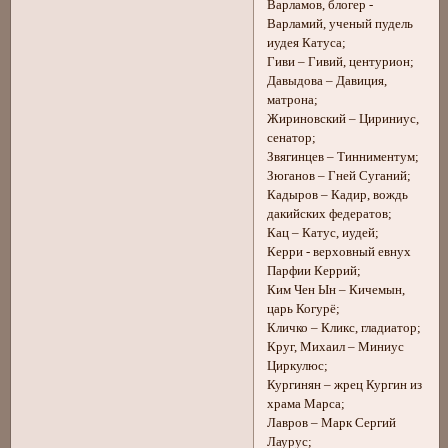
Варламов, блогер -
Варламий, ученый пудель
иудея Катуса;
Гиви – Гивий, центурион;
Давыдова – Давиция,
матрона;
Жириновский – Цириниус,
сенатор;
Звягинцев – Тинниментум;
Зюганов – Гней Суганий;
Кадыров – Кадир, вождь
дакийских федератов;
Кац – Катус, иудей;
Керри - верховный евнух
Парфии Керрий;
Ким Чен Ын – Кичемын,
царь Когурё;
Кличко – Кликс, гладиатор;
Круг, Михаил – Миниус
Циркулюс;
Кургинян – жрец Кургин из
храма Марса;
Лавров – Марк Сергий
Лаурус;