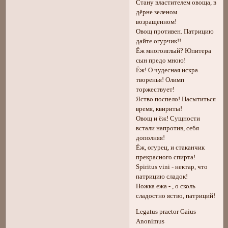
Стану властителем овоща, в
дёрне зеленом
возращенном!
Овощ противен. Патрицию
дайте огурчик!!
Ёж многоиглый? Юпитера
сын предо мною!
Ёж! О чудесная искра
творенья! Олимп
торжествует!
Яство поспело! Насытиться
время, квириты!
Овощ и ёж! Сущности
встали напротив, себя
дополняя!
Ёж, огурец, и стаканчик
прекрасного спирта!
Spiritus vini - нектар, что
патрицию сладок!
Ножка ежа - , о сколь
сладостно яство, патриций!
Legatus praetor Gaius
Anonimus