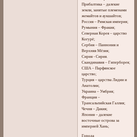
Прибалтика – далекие
земли, занятые племенами
жемайтов и аукшайтов;
Россия – Римская империя;
Румыния – Фракия;
Северная Корея – царство
Когурё;
Сербия – Паннония и
Верхняя Мёзия;
Сирия - Сирия.
Скандинавия – Гиперборея;
США – Парфянское
царство;
Турция – царства Лидии и
Анатолии;
Украина – Умбрия;
Франция –
Трансальпийская Галлия;
Чечня – Дакия;
Япония – далекие
восточные острова за
империей Хань;
Города