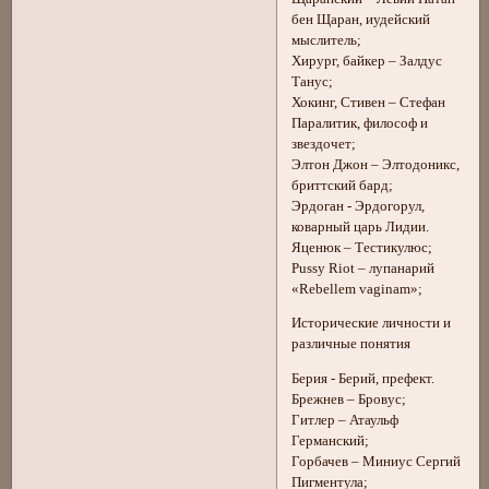
бен Щаран, иудейский
мыслитель;
Хирург, байкер – Залдус
Танус;
Хокинг, Стивен – Стефан
Паралитик, философ и
звездочет;
Элтон Джон – Элтодоникс,
бриттский бард;
Эрдоган - Эрдогорул,
коварный царь Лидии.
Яценюк – Тестикулюс;
Pussy Riot – лупанарий
«Rebellem vaginam»;
Исторические личности и
различные понятия
Берия - Берий, префект.
Брежнев – Бровус;
Гитлер – Атаульф
Германский;
Горбачев – Миниус Сергий
Пигментула;