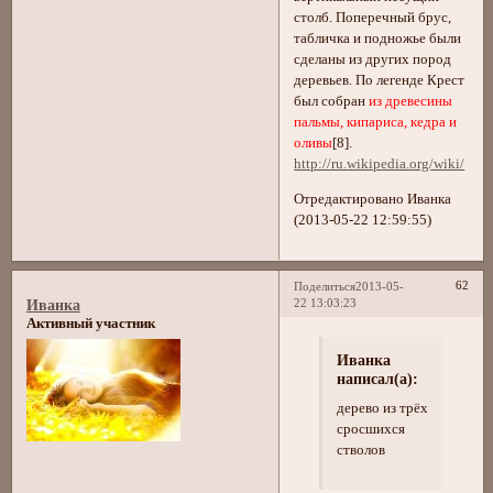
столб. Поперечный брус,
табличка и подножье были
сделаны из других пород
деревьев. По легенде Крест
был собран
из древесины
пальмы, кипариса, кедра и
оливы
[8].
http://ru.wikipedia.org/wiki/
Отредактировано Иванка
(2013-05-22 12:59:55)
62
Поделиться
2013-05-
22 13:03:23
Иванка
Активный участник
Иванка
написал(а):
дерево из трёх
сросшихся
стволов