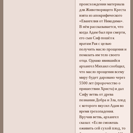
происхождении материала
для Животворящего Креста
взята из апокрифического
«Евангелия от Никодима».
В нём рассказывается, что
когда Адам был при смерти,
его сын Сиф пошёл к
вратам Рая с целью
получить масло прощения и
помазать им тело своего
отца. Однако явившийся
архангел Михаил сообщил,
что масло прощения всему
миру будет даровано через
5500 лет (пророчество о
пришествии Христа) и дал
Сифу ветвь от древа
познания Добра и Зла, плод
с которого вкусил Адам во
время грехопадения.
Вручив ветвь, архангел
сказал: «Если сможешь
оживить сей сухой плод, то