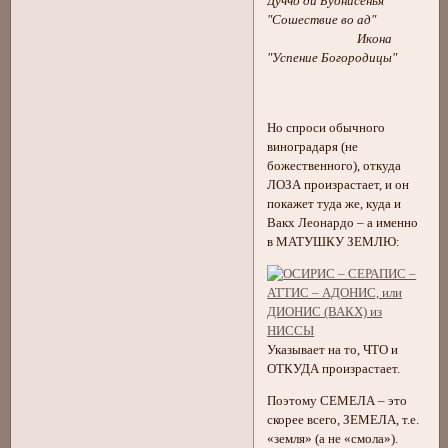
Дуччо ди Буонисенья
"Сошествие во ад"
Икона
"Успение Богородицы"
Но спроси обычного
виноградаря (не
божественного), откуда
ЛОЗА произрастает, и он
покажет туда же, куда и
Вакх Леонардо – а именно
в МАТУШКУ ЗЕМЛЮ:
Указывает на то, ЧТО и
ОТКУДА произрастает.
Поэтому СЕМЕЛА – это
скорее всего, ЗЕМЕЛА, т.е.
«земля» (а не «смола»).