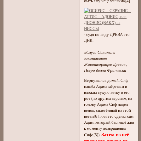
быть ему исцелённым»[4].
- судя по виду ДРЕВА это
ДНК.
«Слуги Соломона
закапывают
Животворящее Древо»,
Пьеро делла Франческа
Вернувшись домой, Сиф
нашёл Адама мёртвым и
вложил сухую ветку в его
рот (по другим версиям, на
голову Адама Сиф надел
венок, сплетённый из этой
ветви[6], или это сделал сам
Адам, который был ещё жив
к моменту возвращения
Затем из неё
Сифа[5]).