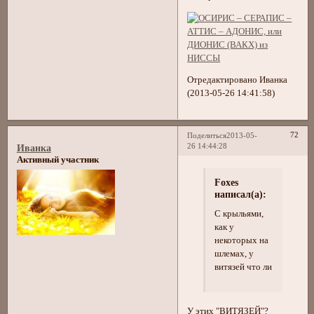
Отредактировано Иванка
(2013-05-26 14:41:58)
72
Поделиться
2013-05-
26 14:44:28
Иванка
Активный участник
Foxes
написал(а):
С крыльями,
как у
некоторых на
шлемах, у
витязей что ли
У этих "ВИТЯЗЕЙ"?