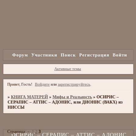
Форум
Участники
Поиск
Регистрация
Войти
Активные темы
Привет, Гость!
Войдите
или
зарегистрируйтесь
.
»
КНИГА МАТЕРЕЙ
»
Мифы и Реальность
»
ОСИРИС –
СЕРАПИС – АТТИС – АДОНИС, или ДИОНИС (ВАКХ) из
НИССЫ
Страница:
«
1
2
3
ОСИРИС – СЕРАПИС – АТТИС – АДОНИС,