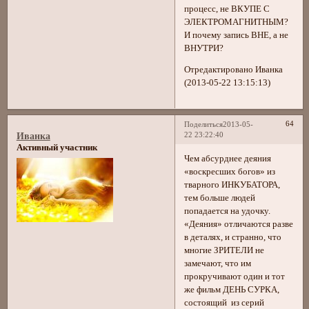
процесс, не ВКУПЕ С
ЭЛЕКТРОМАГНИТНЫМ?
И почему запись ВНЕ, а не
ВНУТРИ?
Отредактировано Иванка
(2013-05-22 13:15:13)
64
Поделиться
2013-05-
22 23:22:40
Иванка
Активный участник
Чем абсурднее деяния
«воскресших богов» из
тварного ИНКУБАТОРА,
тем больше людей
попадается на удочку.
«Деяния» отличаются разве
в деталях, и странно, что
многие ЗРИТЕЛИ не
замечают, что им
прокручивают один и тот
же фильм ДЕНЬ СУРКА,
состоящий из серий