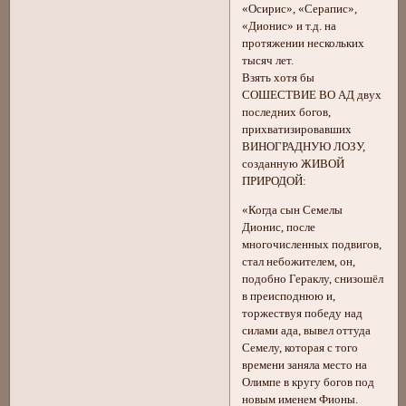
«Осирис», «Серапис»,
«Дионис» и т.д. на
протяжении нескольких
тысяч лет.
Взять хотя бы
СОШЕСТВИЕ ВО АД двух
последних богов,
прихватизировавших
ВИНОГРАДНУЮ ЛОЗУ,
созданную ЖИВОЙ
ПРИРОДОЙ:
«Когда сын Семелы
Дионис, после
многочисленных подвигов,
стал небожителем, он,
подобно Гераклу, снизошёл
в преисподнюю и,
торжествуя победу над
силами ада, вывел оттуда
Семелу, которая с того
времени заняла место на
Олимпе в кругу богов под
новым именем Фионы.