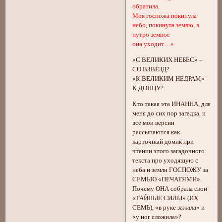
обратила.
Моя госпожа покинула
небо, покинула землю, в
нутро земное
она уходит…»
«С ВЕЛИКИХ НЕБЕС» –
СО ВЗВЁЗД?
«К ВЕЛИКИМ НЕДРАМ» -
К ДОНЦУ?
Кто такая эта ИНАННА, для
меня до сих пор загадка, и
все мои версии
рассыпаются как
карточный домик при
чтении этого загадочного
текста про уходящую с
неба и земли ГОСПОЖУ за
СЕМЬЮ «ПЕЧАТЯМИ».
Почему ОНА собрала свои
«ТАЙНЫЕ СИЛЫ» (ИХ
СЕМЬ), «в руке зажала» и
«у ног сложила»?