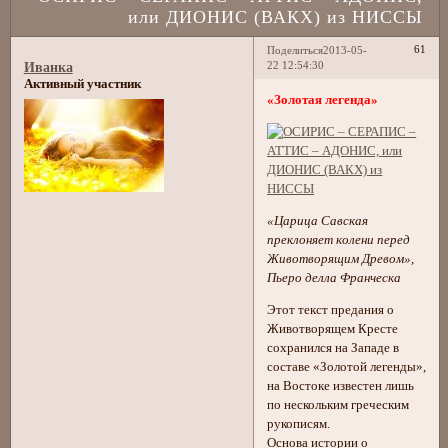
или ДИОНИС (ВАКХ) из НИССЫ
61
Поделиться
2013-05-
22 12:54:30
Иванка
Активный участник
«Золотая легенда»
«Царица Савская
преклоняет колени перед
Животворящим Древом»,
Пьеро делла Франческа
Этот текст предания о
Животворящем Кресте
сохранился на Западе в
составе «Золотой легенды»,
на Востоке известен лишь
по нескольким греческим
рукописям.
Основа истории о