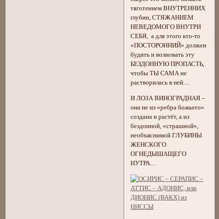
тяготением ВНУТРЕННИХ
глубин, СТЯЖАНИЕМ
НЕВЕДОМОГО ВНУТРИ
СЕБЯ, а для этого кто-то
«ПОСТОРОННИЙ» должен
будить и волновать эту
БЕЗДОННУЮ ПРОПАСТЬ,
чтобы ТЫ САМА не
растворилась в ней…
И ЛОЗА ВИНОГРАДНАЯ –
она не из «ребра божьего»
создана и растёт, а из
бездонной, «страшной»,
необъяснимой ГЛУБИНЫ
ЖЕНСКОГО
ОГНЕДЫШАЩЕГО
НУТРА…