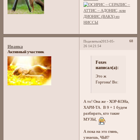
68
Поделиться
2013-05-
26 14:21:54
Иванка
Активный участник
Foxes
написал(а):
Это ж
Горгона! Во:
А то! Она же - ХОР-КОНа,
ХАРИ-ТА. В 9 + 1 будем
разбирать, кто такие
МУЗЫ,
А пока на это глянь,
узнаешь, ЧЬИ?