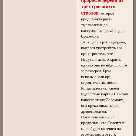
проросло дерево из
трёх сросшихся
стволов
, которое
продолжало расти
тысячелетия до
наступления времён царя
Соломона.
Этот царь, срубив дерево,
пытался употребить его
при строительстве
Иерусалимского храма,
однако оно не подошло из-
за размеров. Брус
использовали при
строительстве моста.
Когда известная своей
мудростью царица Савская
нанесла визит Соломону,
она преклонила перед
древом колени.
Поклонившись, она
предрекла, что Спаситель
мира будет повешен на
этом древе, и оттого