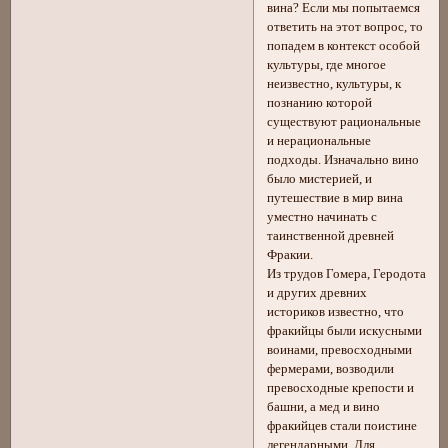
вина? Если мы попытаемся
ответить на этот вопрос, то
попадем в контекст особой
культуры, где многое
неизвестно, культуры, к
познанию которой
существуют рациональные
и нерациональные
подходы. Изначально вино
было мистерией, и
путешествие в мир вина
уместно начинать с
таинственной древней
Фракии.
Из трудов Гомера, Геродота
и других древних
историков известно, что
фракийцы были искусными
воинами, превосходными
фермерами, возводили
превосходные крепости и
башни, а мед и вино
фракийцев стали поистине
легендарными. Для