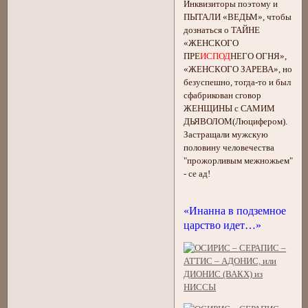
Инквизиторы поэтому и
ПЫТАЛИ «ВЕДЬМ», чтобы
дознаться о ТАЙНЕ
«ЖЕНСКОГО
ПРЕ
ИСПОД
НЕГО ОГНЯ»,
«ЖЕНСКОГО ЗАРЕВА», но
безуспешно, тогда-то и был
сфабрикован сговор
ЖЕНЩИНЫ с САМИМ
ДЬЯВОЛОМ(Люцифером).
Застращали мужскую
половину человечества
"прожорливым межножьем"
- се ад!
«Инанна в подземное
царство идет…»