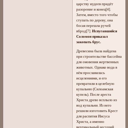
царству иудеев придёт
разорение и конец[4].
Затем, вместо того чтобы
ступать по дереву, она
босая перешла ручей
вброд[7].
Испугавшийся
Соломон приказал
закопать брус.
Древесина была найдена
при строительстве бассейна
для омовения жертвенных
животных. Однако вода в
нём прославилась
исцелениями, и его
превратили в целебную
купальню (Силоамская
купель). После ареста
Христа древо всплыло из
вод купальни. Из него
решили изготовить Крест
для распятия Иисуса
Христа, а именно
вертикальный несущий