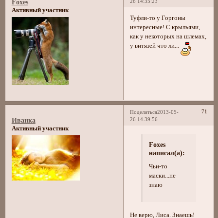
26 14:35:23
Foxes
Активный участник
Туфли-то у Горгоны
интересные! С крыльями,
как у некоторых на шлемах,
у витязей что ли...
71
Поделиться
2013-05-
26 14:39:56
Иванка
Активный участник
Foxes
написал(а):
Чьи-то
маски...не
знаю
Не верю, Лиса. Знаешь!