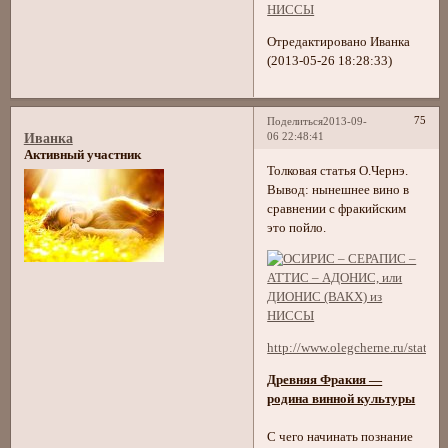
Отредактировано Иванка
(2013-05-26 18:28:33)
75
Поделиться
2013-09-
06 22:48:41
Иванка
Активный участник
Толковая статья О.Чернэ.
Вывод: нынешнее вино в
сравнении с фракийским
это пойло.
http://www.olegcherne.ru/statyi/5
Древняя Фракия —
родина винной культуры
С чего начинать познание