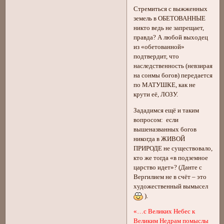
Стремиться с выжженных
земель в ОБЕТОВАННЫЕ
никто ведь не запрещает,
правда? А любой выходец
из «обетованной»
подтвердит, что
наследственность (невзирая
на сонмы богов) передается
по МАТУШКЕ, как не
крути её, ЛОЗУ.
Зададимся ещё и таким
вопросом: если
вышеназванных богов
никогда в ЖИВОЙ
ПРИРОДЕ не существовало,
кто же тогда «в подземное
царство идет»? (Данте с
Вергилием не в счёт – это
художественный вымысел
).
«…с Великих Небес к
Великим Недрам помыслы