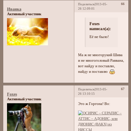
66
Поделиться
2013-05-
26 12:09:01
Иванка
Активный участник
Foxes
написал(а):
Её не было!
Ма ж не многорукий Шива
и не многоголовый Раввана,
вот найду и поставлю,
найду и поставлю
67
Поделиться
2013-05-
26 13:10:15
Foxes
Активный участник
Это ж Горгона! Во: